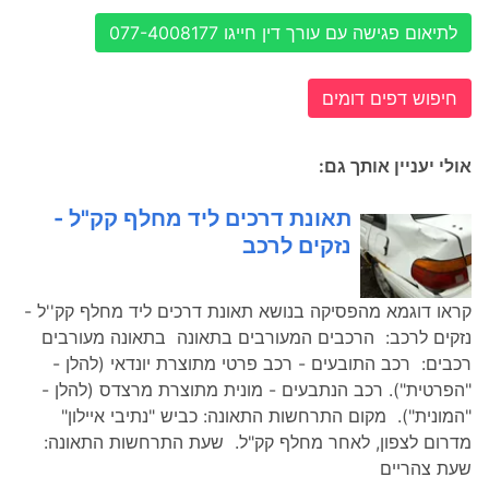
לתיאום פגישה עם עורך דין חייגו 077-4008177
חיפוש דפים דומים
אולי יעניין אותך גם:
תאונת דרכים ליד מחלף קק"ל -
נזקים לרכב
קראו דוגמא מהפסיקה בנושא תאונת דרכים ליד מחלף קק''ל -
נזקים לרכב: הרכבים המעורבים בתאונה בתאונה מעורבים
רכבים: רכב התובעים - רכב פרטי מתוצרת יונדאי (להלן -
"הפרטית"). רכב הנתבעים - מונית מתוצרת מרצדס (להלן -
"המונית"). מקום התרחשות התאונה: כביש "נתיבי איילון"
מדרום לצפון, לאחר מחלף קק"ל. שעת התרחשות התאונה:
שעת צהריים