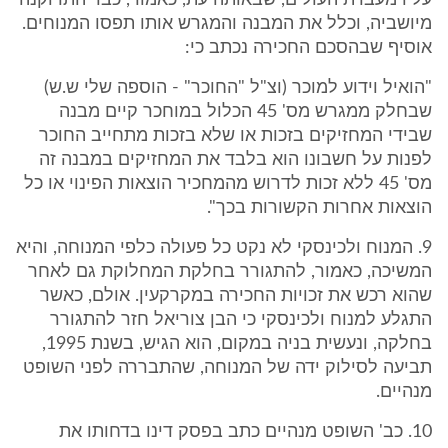
עליו מעברת העולים, שבאותה עת, כאמור, כבר התרוקנה
מיושביה, וכלל את המבנה והמגרש אותו תפסו המנוחים.
אוסיף שבהסכם החכירה נכתב כי:
"הואיל וידוע למוכר (וצ"ל "החוכר" - הוספה שלי ש.ש)
שבחלק ממגרש מס' 45 הכלול במוחכר קיים מבנה
שבידי המחזיקים בזכות או שלא בזכות מתחייב החוכר
לפנות על חשבונו הוא בלבד את המחזיקים במבנה זה
מס' 45 ללא זכות לדרוש מהמחכיר הוצאות הפינוי או כל
הוצאות אחרות הקשורות בכך".
9. המנוח ולכינסקי לא נקט כל פעולה כלפי המנוחה, והיא
המשיכה, כאמור, להתגורר בחלקת המחלוקת גם לאחר
שהוא רכש את זכויות החכירה במקרקעין. אולם, כאשר
התגלע למנוח ולכינסקי כי הבן צוריאל חזר להתגורר
בחלקה, ונעשית בניה במקום, הוא הגיש, בשנת 1995,
תביעה לסילוק ידה של המנוחה, שהתבררה לפני השופט
מנהיים.
10. כב' השופט מנהיים כתב בפסק דינו בדחותו את