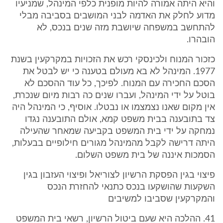
והיא היתה אמורה להיות מופנית כלפי המינהל, שמניעיו
מדוע לחלק את האדמה לבני המושבים בסביבה מבלי
להתחשב במשפחה שיושבת מזה שנים בנכס, לא
הובהרו.
כזכור המנוח ולכינסקי רכש את הזכויות במקרקעין בשנת
1977. המינהל לא בא מעולם בטענה כי יש לבטל את
הסכם החכירה עם המנוח. לפיכך, כל עוד ההסכם לא
בוטל על ידי המינהל, ועברו שנים כה רבות מיום שנכרת,
אין מקום שאנו נצמצמו או נבטלו. אוסיף, כי המינהל היה
צד בתובענה בבית משפט קמא, אולם התובענה נגדו
נמחקה על ידי בית המשפט בקביעה שמאחר שהעילה
היתה דרישה לקבל מהמינהל מגורים חילופיים בבעלות,
הסמכות איננה של בית משפט השלום.
פיצוי בגין הפסקת הרשיון לצוריאל ופיצוי העזבון בגין
השקעות שהושקעו בנכס כתנאי להחזרת הנכס
והמקרקעין שסביבו למשיבים
41. ההלכה היא שעם ביטול הרשיון, רשאי בית המשפט