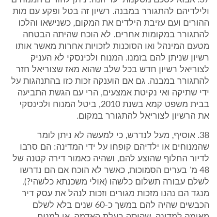
37. אבוא לסכם מסקנותי עד הנה: ניתן להורים המנוחים
ולילדיהם להתגורר במבנה. רשיון זה בטל ופקע עם מות
ההורים ועם עזיבת הילדים את המקום, כשנישאו והלכו
להתגורר במקומות אחרים. לא הוכח שהיתה הבטחה
מטעם המינהל ואו הסוכנות לזכויות אחרות מאשר אותו
רשיון שניתן להם בזמנו. המנוח ולכינסקי לא העניק
לצוריאל רשיון חדש בכל שלב שהוא מאז שצוריאל חזר
להתגורר במבנה. גם אם הוענקה זכות כזו בהתנהגות על
ידי שתיקה ואי נקיטת אמצעים, הרי עם הגשת התביעה
בבית משפט קמא בשנת 2010, ביטל המנוח ולכינסקי
את הרשיון לצוריאל להתגורר במקום.
38. אוסיף, מעל לנדרש, כי למעשה לא ניתן לומר
שהמנוחים או ילדיהם קופחו על ידי המדינה: הם סרבו
לדיור החלוף שהוצע להם, ושהיה כאמור דירה קטנה של
48 מ' בערים הסמוכות, כאשר לא הוכח אם הם נדרשו
לשלם עבורה תשלום כלשהו (אולי משכנתא כלשהי?).
מנגד הם נהנו מזכות מגורים וזכות לנהל את עסק דיר
הכבשים שהיה להם במשך כ-60 שנים בלא לשלם