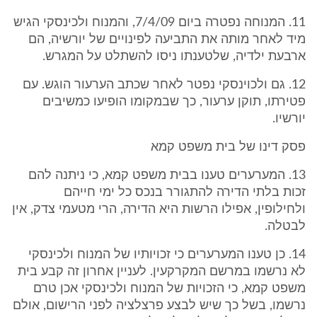
11. המנוחה נפטרה ביום 7/4/09, והמנוח ולכינסקי הגיש
מיד לאחר מותה את התביעה לפינויים של יורשיה, הם
ארבעת ילדיה, שלטענתו ניסו להשתלט על המגרש.
12. גם ולכוינסקי נפטר לאחר שכתב הערעור הוגש. עם
פטירתו, תוקן ערעור, כך שבמקומו הופיעו כמשיבים
יורשיו.
פסק דינו של בית משפט קמא
13. המערערים טענו בבית משפט קמא, כי ניתנה להם
זכות בלתי הדירה להתגורר בנכס כל ימי חייהם
ולחילופין, אפילו הרשות היא הדירה, הרי מטעמי צדק, אין
לבטלה.
14. כן טענו המערערים כי זכויותיו של המנוח ולכינסקי
לא נרשמו במרשם המקרקעין. לעניין אחרון זה קבע בית
משפט קמא, כי הזכויות של המנוח ולכינסקי אכן טרם
נרשמו, בשל כך שיש לבצע פרצלציה לפני הרישום, אולם