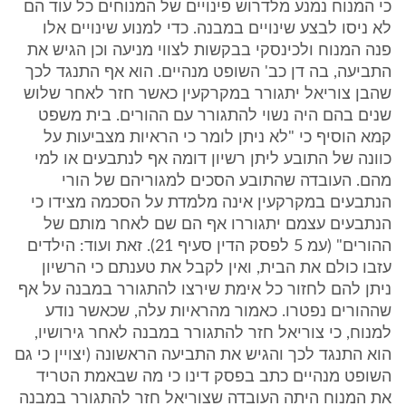
כי המנוח נמנע מלדרוש פינויים של המנוחים כל עוד הם
לא ניסו לבצע שינויים במבנה. כדי למנוע שינויים אלו
פנה המנוח ולכינסקי בבקשות לצווי מניעה וכן הגיש את
התביעה, בה דן כב' השופט מנהיים. הוא אף התנגד לכך
שהבן צוריאל יתגורר במקרקעין כאשר חזר לאחר שלוש
שנים בהם היה נשוי להתגורר עם ההורים. בית משפט
קמא הוסיף כי "לא ניתן לומר כי הראיות מצביעות על
כוונה של התובע ליתן רשיון דומה אף לנתבעים או למי
מהם. העובדה שהתובע הסכים למגוריהם של הורי
הנתבעים במקרקעין אינה מלמדת על הסכמה מצידו כי
הנתבעים עצמם יתגוררו אף הם שם לאחר מותם של
ההורים" (עמ 5 לפסק הדין סעיף 21). זאת ועוד: הילדים
עזבו כולם את הבית, ואין לקבל את טענתם כי הרשיון
ניתן להם לחזור כל אימת שירצו להתגורר במבנה על אף
שההורים נפטרו. כאמור מהראיות עלה, שכאשר נודע
למנוח, כי צוריאל חזר להתגורר במבנה לאחר גירושיו,
הוא התנגד לכך והגיש את התביעה הראשונה (יצויין כי גם
השופט מנהיים כתב בפסק דינו כי מה שבאמת הטריד
את המנוח היתה העובדה שצוריאל חזר להתגורר במבנה