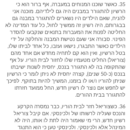
35. כאשר שוכנו המנוחים במעברה, אף ברור הוא כי
הרשיון להתגורר במבנים היה גם לילדיהם. מוכנה אני
להניח, שאם הילדים היו נשארים להתגורר במבנה גם
בבגרותם, היה רשיון זה ממשיך לחול, כל עוד המדינה לא
החליטה לפנות את המעברות בתנאים שנקבעו להסדר
הפינוי. סבורה אני שעם נטישת המבנה והחלקה על ידי
הילדים כאשר התבגרו, נישאו ועזבו, כל אחד לביתו שלו,
בטל הרשיון, ואין הוא קם לתחיה מחדש אם אחד מהם
(צוריאל) החליט מטעמיו שלו לחזור לבית הוריו. על אף
שהתקופה בה לא התגורר בנכס, יחסית לשנות ישיבתו
בנכס (כ-50 שנים), קצרה יחסית לא ניתן לומר כי הרשיון
שניתן להוריו ו/או לו בזמנו, המשיך להיות בתוקף. לפיכך
יש לחפש אם נוצר לו רשיון חדש, החל ממועד חזרתו
להתגורר בבית ההורים.
36. כשצוריאל חזר לבית הוריו, כבר נמסרה הקרקע
והנכס שעליה לרשותו של ולכינסקי. אם קיבל צוריאל
רשיון חדש, הרי מי שאמור היה לתת לו אותו, היה לא
המינהל אלא ולכינסקי. ולכינסקי טען כי הוא התנגד