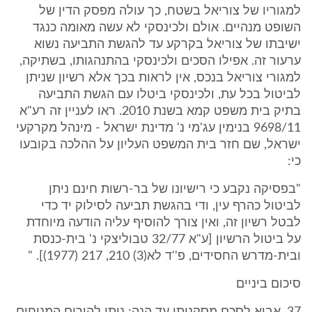
למגוריו של צוריאל בשטח, כך עולה מפסק הדין של
השופט מנהיים. אולם ולכינסקי לא עשה מאומה כנגד
ישיבתו של צוריאל בקרקע עד להגשת התביעה נשוא
ערעור זה. אפילו הסכים ולכינסקי בהתנהגותו, בשתיקה,
למגורי צוריאל בנכס, אין לראות בכך אלא רשיון שניתן
לביטול בכל עת, ולכינסקי ביטלו עם הגשת התביעה
בתיק בית משפט קמא בשנת 2010. ראו לעניין זה רע"א
9698/11 בנימין עג'מי נ' מדינת ישראל - מינהל מקרקעי
ישראל, שם חזר בית המשפט העליון על ההלכה בקובעו
כי:
"בפסיקה נקבע כי רישיונו של בר-רשות חינם ניתן
לביטול כהרף עין, ודי בהגשת תביעה לסילוק יד כדי
לבטל רשיון זה, ואין צורך להוסיף עליה הודעה מיוחדת
על ביטול הרשיון [ע"א 32/77 טבוליצקי נ' בית-כנסת
ובית-מדרש החסידים, פ''ד לא(3) 210, 217 (1977)]. "
סיכום ביניים