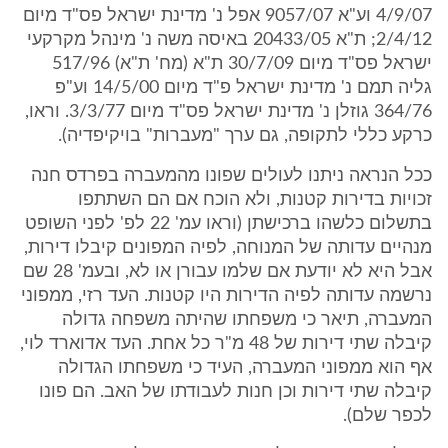
4/9/07 וע"א 9057/07 אפל נ' מדינת ישראל פס"ד מיום
2/4/12; ת"א 20433/05 באיסה משה נ' מינהל מקרקעי
ישראל פס"ד מיום 30/7/09 ת"א (מח' ת"א) 517/96
גליה תמם נ' מדינת ישראל פ"ד מיום 14/5/00 וע"פ
364/76 גוזלן נ' מדינת ישראל פס"ד מיום 3/3/77. וראו,
כרקע כללי לתקופה, גם ערך "מעברות" בויקיפדיה).
ככל הנראה ניתנו לעולים שפונו מהמעברה בפרדס חנה
זכויות בדירות קטנות, ולא הוכח אם הם השתתפו
בתשלום כלשהו ברכישתן (וראו עמ' 22 לפ' לפני השופט
מנהיים עדותה של המנוחה, לפיה המפונים קיבלו דירות,
אבל היא לא יודעת אם שלמו עבורן או לא, ובעמ' 28 שם
נרשמה עדותה לפיה הדירות היו קטנות. העד רזי, ממפוני
המעברה, תיאר כי משפחתו שהיתה משפחה גדולה
קיבלה שתי דירות של 48 מ"ר כל אחת. העד אדוארד לוי,
אף הוא ממפוני המעברה, העיד כי משפחתו הגדולה
קיבלה שתי דירות וכן חנות לעבודתו של האב. הם פונו
לכפר שלם).