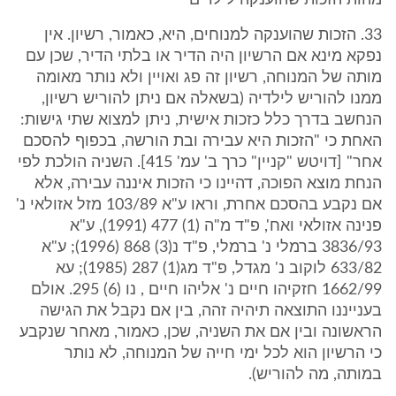
מהות הזכות שהוענקה לילדים
33. הזכות שהוענקה למנוחים, היא, כאמור, רשיון. אין
נפקא מינא אם הרשיון היה הדיר או בלתי הדיר, שכן עם
מותה של המנוחה, רשיון זה פג ואויין ולא נותר מאומה
ממנו להוריש לילדיה (בשאלה אם ניתן להוריש רשיון,
הנחשב בדרך כלל כזכות אישית, ניתן למצוא שתי גישות:
האחת כי "הזכות היא עבירה ובת הורשה, בכפוף להסכם
אחר" [דויטש "קניין" כרך ב' עמ' 415]. השניה הולכת לפי
הנחת מוצא הפוכה, דהיינו כי הזכות איננה עבירה, אלא
אם נקבע בהסכם אחרת, וראו ע"א 103/89 מזל אזולאי נ'
פנינה אזולאי ואח', פ"ד מ"ה (1) 477 (1991), ע"א
3836/93 ברמלי נ' ברמלי, פ"ד נ(3) 868 (1996); ע"א
633/82 לוקוב נ' מגדל, פ"ד מג(1) 287 (1985); עא
1662/99 חזקיהו חיים נ' אליהו חיים , נו (6) 295. אולם
בענייננו התוצאה תיהיה זהה, בין אם נקבל את הגישה
הראשונה ובין אם את השניה, שכן, כאמור, מאחר שנקבע
כי הרשיון הוא לכל ימי חייה של המנוחה, לא נותר
במותה, מה להוריש).