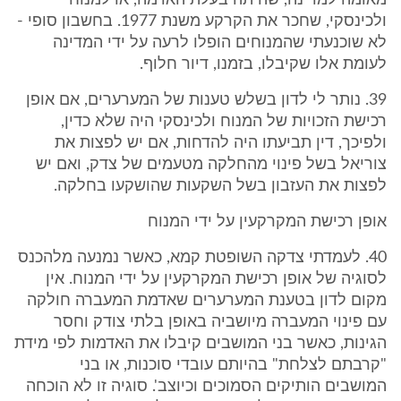
מאומה למדינה, שהיתה בעלת האדמה, או למנוח
ולכינסקי, שחכר את הקרקע משנת 1977. בחשבון סופי -
לא שוכנעתי שהמנוחים הופלו לרעה על ידי המדינה
לעומת אלו שקיבלו, בזמנו, דיור חלוף.
39. נותר לי לדון בשלש טענות של המערערים, אם אופן
רכישת הזכויות של המנוח ולכינסקי היה שלא כדין,
ולפיכך, דין תביעתו היה להדחות, אם יש לפצות את
צוריאל בשל פינוי מהחלקה מטעמים של צדק, ואם יש
לפצות את העזבון בשל השקעות שהושקעו בחלקה.
אופן רכישת המקרקעין על ידי המנוח
40. לעמדתי צדקה השופטת קמא, כאשר נמנעה מלהכנס
לסוגיה של אופן רכישת המקרקעין על ידי המנוח. אין
מקום לדון בטענת המערערים שאדמת המעברה חולקה
עם פינוי המעברה מיושביה באופן בלתי צודק וחסר
הגינות, כאשר בני המושבים קיבלו את האדמות לפי מידת
"קרבתם לצלחת" בהיותם עובדי סוכנות, או בני
המושבים הותיקים הסמוכים וכיוצב'. סוגיה זו לא הוכחה