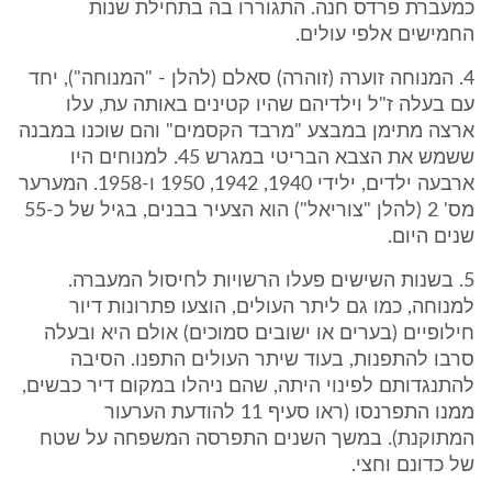
כמעברת פרדס חנה. התגוררו בה בתחילת שנות
החמישים אלפי עולים.
4. המנוחה זוערה (זוהרה) סאלם (להלן - "המנוחה"), יחד
עם בעלה ז"ל וילדיהם שהיו קטינים באותה עת, עלו
ארצה מתימן במבצע "מרבד הקסמים" והם שוכנו במבנה
ששמש את הצבא הבריטי במגרש 45. למנוחים היו
ארבעה ילדים, ילידי 1940, 1942, 1950 ו-1958. המערער
מס' 2 (להלן "צוריאל") הוא הצעיר בבנים, בגיל של כ-55
שנים היום.
5. בשנות השישים פעלו הרשויות לחיסול המעברה.
למנוחה, כמו גם ליתר העולים, הוצעו פתרונות דיור
חילופיים (בערים או ישובים סמוכים) אולם היא ובעלה
סרבו להתפנות, בעוד שיתר העולים התפנו. הסיבה
להתנגדותם לפינוי היתה, שהם ניהלו במקום דיר כבשים,
ממנו התפרנסו (ראו סעיף 11 להודעת הערעור
המתוקנת). במשך השנים התפרסה המשפחה על שטח
של כדונם וחצי.