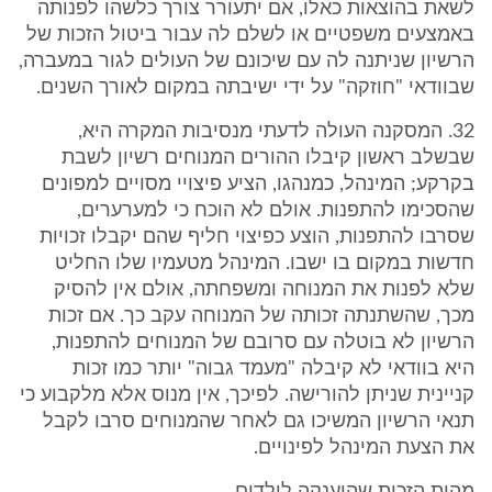
לשאת בהוצאות כאלו, אם יתעורר צורך כלשהו לפנותה
באמצעים משפטיים או לשלם לה עבור ביטול הזכות של
הרשיון שניתנה לה עם שיכונם של העולים לגור במעברה,
שבוודאי "חוזקה" על ידי ישיבתה במקום לאורך השנים.
32. המסקנה העולה לדעתי מנסיבות המקרה היא,
שבשלב ראשון קיבלו ההורים המנוחים רשיון לשבת
בקרקע; המינהל, כמנהגו, הציע פיצויי מסויים למפונים
שהסכימו להתפנות. אולם לא הוכח כי למערערים,
שסרבו להתפנות, הוצע כפיצוי חליף שהם יקבלו זכויות
חדשות במקום בו ישבו. המינהל מטעמיו שלו החליט
שלא לפנות את המנוחה ומשפחתה, אולם אין להסיק
מכך, שהשתנתה זכותה של המנוחה עקב כך. אם זכות
הרשיון לא בוטלה עם סרובם של המנוחים להתפנות,
היא בוודאי לא קיבלה "מעמד גבוה" יותר כמו זכות
קניינית שניתן להורישה. לפיכך, אין מנוס אלא מלקבוע כי
תנאי הרשיון המשיכו גם לאחר שהמנוחים סרבו לקבל
את הצעת המינהל לפינויים.