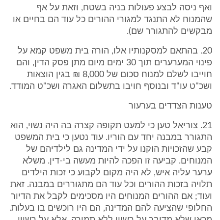
ואף ניסה לבצע פעולות בניה בשטח, וזאת על אף
שהמנוח לא התנגד למגורי ההורים כל עוד הם בחיים או
מבקשים להתגורר שם).
20. בהתאם למסקנותיו אלו, הורה בית משפט קמא על
פינוי המערערים תוך 30 ימים מיום מתן פסק הדין, והם
חוייבו לשלם למנוח סכום של 8,000 ₪ בגין הוצאות
ושכ"ט עו"ד ובנוסף חויבו בתשלום האגרה ושכ"ט המודד.
טענות הצדדים בערעור
21. צוריאל טען כי למעט תקופה קצרה בה היה נשוי, הוא
התגורר במבנה יחד עם הוריו. עוד נטען כי בית המשפט
קבע שהזכויות הוקנו על ידי המדינה גם לילדיהם של
המנוחים. קביעה זו הפכה להיות מעשה בי-דין. משלא
ערער עליה איש, לא היה מקום לקבוע כי זכות הילדים
תלויה בזכות ההורים וכל עוד הם מתגוררים במבנה. זאת
ועוד; אם ההורים המנוחים היו מסכימים לקבל את הדיור
החלופי שהציעה להם המדינה, הם היו רוכשים בו בעלות.