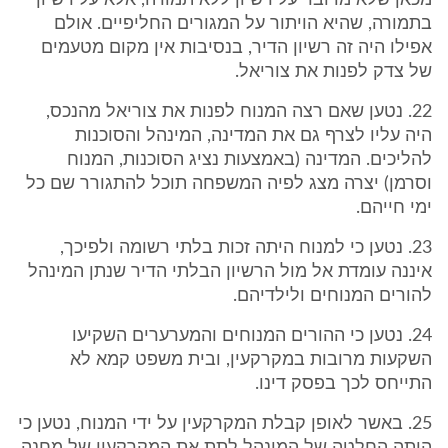
מכאן שלא מדובר על רשיון ללא תמורה, אלא על רשיון
בתמורה, שהיא הויתור על המגורים החליפיים. אולם
אפילו היה זה רשיון הדיר, בנסיבות אין מקום מטעמים
של צדק לפנות את צוריאל.
22. נטען שאם רצה המנוח לפנות את צוריאל מהנכס,
היה עליו לצרף גם את המדינה, המינהל והסוכנות
להליכים. המדינה (באמצעות נציג הסוכנות, המנוח
וסרמן) יצרה מצג לפיה המשפחה תוכל להתגורר שם כל
ימי חייהם.
23. נטען כי למנוח היתה זכות בלתי רשומה ולפיכך,
איננה עומדת אל מול הרשיון הבלתי הדיר שנתן המינהל
להורים המנוחים ולילדיהם.
24. נטען כי ההורים המנוחים והמערערים השקיעו
השקעות מרובות במקרקעין, ובית משפט קמא לא
התייחס לכך בפסק דינו.
25. באשר לאופן קבלת המקרקעין על ידי המנוח, נטען כי