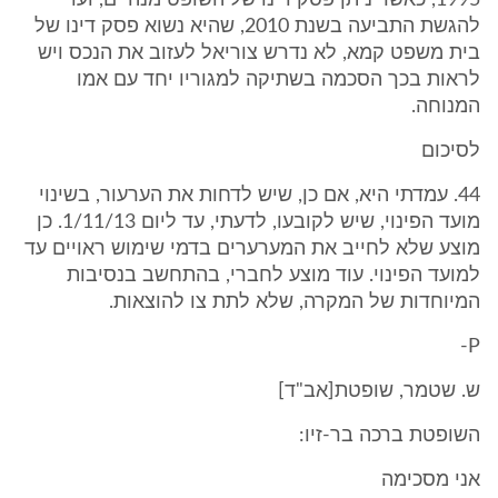
1995, כאשר ניתן פסק דינו של השופט מנהיים, ועד
להגשת התביעה בשנת 2010, שהיא נשוא פסק דינו של
בית משפט קמא, לא נדרש צוריאל לעזוב את הנכס ויש
לראות בכך הסכמה בשתיקה למגוריו יחד עם אמו
המנוחה.
לסיכום
44. עמדתי היא, אם כן, שיש לדחות את הערעור, בשינוי
מועד הפינוי, שיש לקובעו, לדעתי, עד ליום 1/11/13. כן
מוצע שלא לחייב את המערערים בדמי שימוש ראויים עד
למועד הפינוי. עוד מוצע לחברי, בהתחשב בנסיבות
המיוחדות של המקרה, שלא לתת צו להוצאות.
P-
ש. שטמר, שופטת[אב"ד]
השופטת ברכה בר-זיו:
אני מסכימה