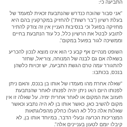
התביעה כי:
"אני סבור שהוכח כנדרש שהנתבעת זכאית למעמד של
בעלת רשיון ("בר רשות") להחזיק במקרקעין בהם היא
מחזיקה בפועל וכי בנסיבות העניין אין זה צודק להתיר
לתובע לבטל את הרשיון כלל, כל עוד הנתבעת בחיים
וממשיכה לגור בפועל במקום".
השופט מנהיים אף קבע כי הוא אינו מוצא לנכון להכריע
בשאלה אם גם לבנה של המנוחה, צוריאל, שחזר
להתגורר עמה טרם הגשת התביעה, יש זכויות כלשהן
בנכס, בכותבו:
"שאלה אחרת מהו מעמדו של אותו בן בנכס, והאם ניתן
לפנותו היום ו/או ניתן יהיה לפנותו לאחר שהנתבעת
תעזוב את המקום או לאחר אחרית ימיה. על שאלה זו אין
מקום להשיב כאן, כאשר אותו בן לא היה נתבע וכאשר
שאלות אלה כלל לא הועלו כחלק מהפלוגתאות
המצריכות הכרעה ובעלי הדבר, במיוחד אותו בן, לא
קיבלו יומם לטעון בעניינים אלה".