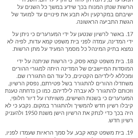
המערערים, ניתנה הן להורים והן לילדיהם. השניה -
הרשות שנתן המנוח בכך שידע במשך כל השנים על
ישיבתם במקרקעין ולא תבע את פינויים עד למועד של
הגשת התביעה הראשונה.
17. באשר לרשיון שנטען על ידי המערערים כי ניתן על
ידי המדינה, עמדה לפני בית משפט קמא עדות, לפיה לא
נמצא בתיק המינהל כל מסמך המעיד על מתן הרשות.
18. בית משפט קמא פסק, כי הרשות שניתנה על ידי
המוסדות המיישבים של המדינה היתה למגורי ההורים
ומכללא לילדיהם הקטינים, כל עוד הם התגוררו שם.
משחדלו ההורים להתגורר בשל פטירתם, נפסק הרשיון,
וזכותם להתגורר לא עברה לילדיהם. כמו כן נדחתה טענת
המערערים כי בשנות השישים, משויתרו על דיור חלופי,
קיבלו רשיון חדש להמשיך ולהתגורר במקום. נקבע כי לא
היה בכך כדי לנתק את הרשיון הישן משנת 1950 ולהעניק
רשיון חדש.
19. בית משפט קמא קבע, על סמך הראיות שעמדו לפניו,