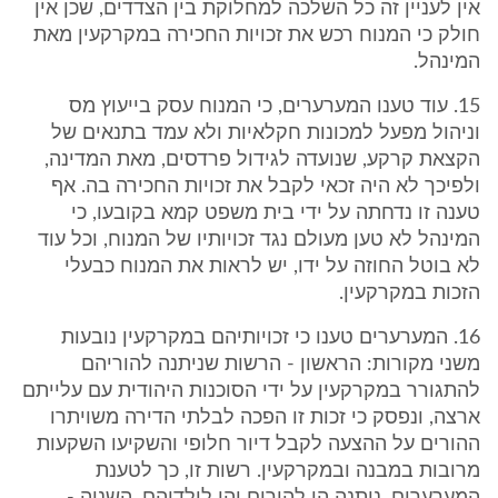
אין לעניין זה כל השלכה למחלוקת בין הצדדים, שכן אין
חולק כי המנוח רכש את זכויות החכירה במקרקעין מאת
המינהל.
15. עוד טענו המערערים, כי המנוח עסק בייעוץ מס
וניהול מפעל למכונות חקלאיות ולא עמד בתנאים של
הקצאת קרקע, שנועדה לגידול פרדסים, מאת המדינה,
ולפיכך לא היה זכאי לקבל את זכויות החכירה בה. אף
טענה זו נדחתה על ידי בית משפט קמא בקובעו, כי
המינהל לא טען מעולם נגד זכויותיו של המנוח, וכל עוד
לא בוטל החוזה על ידו, יש לראות את המנוח כבעלי
הזכות במקרקעין.
16. המערערים טענו כי זכויותיהם במקרקעין נובעות
משני מקורות: הראשון - הרשות שניתנה להוריהם
להתגורר במקרקעין על ידי הסוכנות היהודית עם עלייתם
ארצה, ונפסק כי זכות זו הפכה לבלתי הדירה משויתרו
ההורים על ההצעה לקבל דיור חלופי והשקיעו השקעות
מרובות במבנה ובמקרקעין. רשות זו, כך לטענת