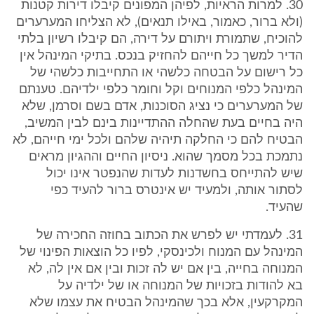
30. למרות הראיות, לפיהן המפונים קיבלו דירות קטנות
(ולא ברור, כאמור, באילו תנאים), לא הצליחו המערערים
להוכיח, שתמורת ויתורם על דירה, הם קיבלו רשיון בלתי
הדיר למשך כל חייהם להחזיק בנכס. בתיקי המינהל אין
כל רישום על הבטחה כלשהי או התחייבות כלשהי של
המינהל כלפי המנוחים וקל וחומר כלפי ילדיהם. טענתם
של המערערים כי נציג הסוכנות, אדם בשם וסרמן, שלא
היה בחיים בעת שהחלה ההתדיינות בינם לבין המשיב,
הבטיח להם כי החלקה תיהיה שלהם ולכל ימי חייהם, לא
נתמכת בכל מסמך שהוא. ניסיון החיים וההגיון מראים
שיש להתייחס בחשדנות לעדות שהנפטר אינו יכול
לסתור אותה, ולמעיד יש אינטרס ברור להעיד כפי
שהעיד.
31. לעמדתי יש לפרש את הכתוב בחוזה החכירה של
המינהל עם המנוח ולכינסקי, לפיו כל הוצאות הפינוי של
המנוחה בחייה, בין אם יש לה זכות ובין אם אין לה, לא
בא להודות בזכויות של המנוחה או של ילדיה על
המקרקעין, אלא בכך שהמינהל הבטיח את עצמו שלא