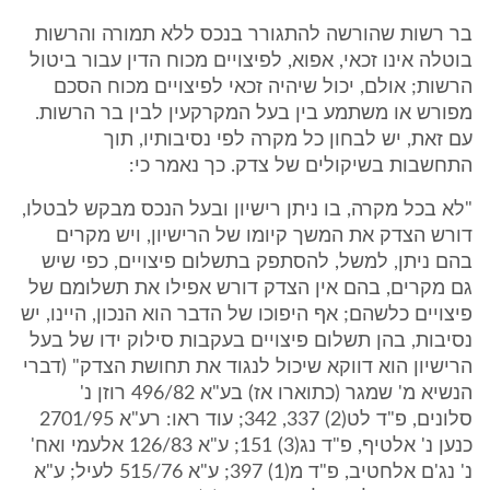
בר רשות שהורשה להתגורר בנכס ללא תמורה והרשות
בוטלה אינו זכאי, אפוא, לפיצויים מכוח הדין עבור ביטול
הרשות; אולם, יכול שיהיה זכאי לפיצויים מכוח הסכם
מפורש או משתמע בין בעל המקרקעין לבין בר הרשות.
עם זאת, יש לבחון כל מקרה לפי נסיבותיו, תוך
התחשבות בשיקולים של צדק. כך נאמר כי:
"לא בכל מקרה, בו ניתן רישיון ובעל הנכס מבקש לבטלו,
דורש הצדק את המשך קיומו של הרישיון, ויש מקרים
בהם ניתן, למשל, להסתפק בתשלום פיצויים, כפי שיש
גם מקרים, בהם אין הצדק דורש אפילו את תשלומם של
פיצויים כלשהם; אף היפוכו של הדבר הוא הנכון, היינו, יש
נסיבות, בהן תשלום פיצויים בעקבות סילוק ידו של בעל
הרישיון הוא דווקא שיכול לנגוד את תחושת הצדק" (דברי
הנשיא מ' שמגר (כתוארו אז) בע"א 496/82 רוזן נ'
סלונים, פ"ד לט(2) 337, 342; עוד ראו: רע"א 2701/95
כנען נ' אלטיף, פ"ד נג(3) 151; ע"א 126/83 אלעמי ואח'
נ' נג'ם אלחטיב, פ"ד מ(1) 397; ע"א 515/76 לעיל; ע"א