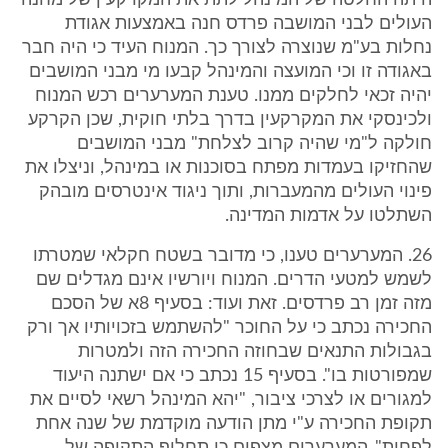
היתה החלטה של המינהל לתת את המקרקעין של מחנה
העולים לבני המושבה פרדס חנה באמצעות אגודת
נחלות בע"מ שנוצרה לצורך כך. המנוח העיד כי היה חבר
באגודה זו וכי המועצה והמינהל קבעו מי מבני המושבים
יהיה זכאי לחלקים ממנו. טענת המערערים רכש המנוח
ולכינסקי את המקרקעין בדרך בלתי חוקית, שכן הקרקע
חולקה ל"מי שהיה קרוב לצלחת" מבני המושבים
שהחזיקו בעמדות מפתח בסוכנות או במינהל, וניצלו את
פינוי העולים מהמעברות, ותוך ניגוד אינטרסים מובהק
השתלטו על אדמות המדינה.
26. המערערים טענו, כי מדובר בשטח חקלאי שמטרתו
לשמש למטעי הדרים. המנוח ויורשיו אינם מגדלים שם
מזה זמן רב פרדסים. זאת ועוד: בסעיף 8א של הסכם
החכירה נכתב כי על החוכר "להשתמש בזכויותיו אך ורק
בגבולות התנאים שבחוזה החכירה הזה ולמטרות
שמפורטות בו". בסעיף 15 נכתב כי אם ישתנה היעוד
למגורים או לצרכי ציבור, "יהא המינהל רשאי לסיים את
תקופת החכירה ע"י מתן הודעה מוקדמת של שנה אחת