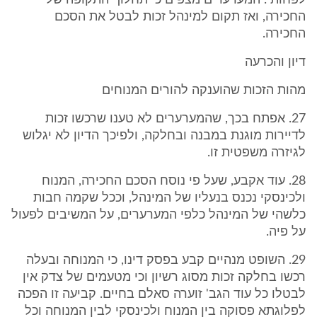
לפחות". המערערים מצפים כי תחלוף התקופה של
החכירה, ואז תקום למינהל זכות לבטל את הסכם
החכירה.
דיון והכרעה
מהות הזכות שהוענקה להורים המנוחים
27. אפתח בכך, שהמערערים לא טענו שרכשו זכות
לדיירות מוגנת במבנה ובחלקה, ולפיכך הדיון לא יגלוש
לגיזרה משפטית זו.
28. עוד אקבע, שעל פי נוסח הסכם החכירה, המנוח
ולכינסקי נכנס בנעליו של המינהל, וככל שקמה חבות
כלשהי של המינהל כלפי המערערים, על המשיבים לפעול
על פיה.
29. השופט מנהיים קבע בפסק דינו, כי המנוחה ובעלה
רכשו בחלקה זכות מסוג רשיון וכי מטעמים של צדק אין
לבטלו כל עוד הגב' זוערה סאלם בחיים. קביעה זו הפכה
לפלוגתא פסוקה בין המנוח ולכינסקי לבין המנוחה וכל