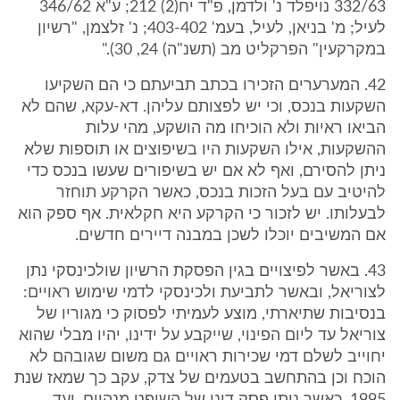
332/63 נויפלד נ' ולדמן, פ"ד יח(2) 212; ע"א 346/62
לעיל; מ' בניאן, לעיל, בעמ' 403-402; נ' זלצמן, "רשיון
במקרקעין" הפרקליט מב (תשנ"ה) 24, 30)."
42. המערערים הזכירו בכתב תביעתם כי הם השקיעו
השקעות בנכס, וכי יש לפצותם עליהן. דא-עקא, שהם לא
הביאו ראיות ולא הוכיחו מה הושקע, מהי עלות
ההשקעות, אילו השקעות היו בשיפוצים או תוספות שלא
ניתן להסירם, ואף לא אם יש בשיפורים שעשו בנכס כדי
להיטיב עם בעל הזכות בנכס, כאשר הקרקע תוחזר
לבעלותו. יש לזכור כי הקרקע היא חקלאית. אף ספק הוא
אם המשיבים יוכלו לשכן במבנה דיירים חדשים.
43. באשר לפיצויים בגין הפסקת הרשיון שולכינסקי נתן
לצוריאל, ובאשר לתביעת ולכינסקי לדמי שימוש ראויים:
בנסיבות שתיארתי, מוצע לעמיתי לפסוק כי מגוריו של
צוריאל עד ליום הפינוי, שייקבע על ידינו, יהיו מבלי שהוא
יחוייב לשלם דמי שכירות ראויים גם משום שגובהם לא
הוכח וכן בהתחשב בטעמים של צדק, עקב כך שמאז שנת