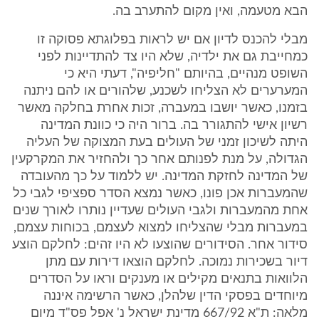
הבא מטעמה, ואין מקום להתערב בה.
מבלי להכנס לדיון אם יש לראות בפלוגתא פסוקה זו
כמחייבת גם את ילדיה, שלא היו צד להתדיינות לפני
השופט מנהיים, בהיותם "חליפיה", דעתי היא כי
המערערים לא הצליחו לשכנע, שלהורים או להם ניתנה
בזמנו, כאשר יושבו במעברה, זכות אחרת בחלקה מאשר
רשיון אישי להתגורר בה. ברור היה כי כוונת המדינה
היתה לשיכון זמני של העולים בעת המצוקה של העליה
הגדולה, על מנת לפנותם אחר כך ולהחזיר את המקרקעין
של המדינה לחזקת המדינה. יש ללמוד על כך מהעובדה
שהמעברות אכן פונו, כאשר נמצא הסדר ספציפי לגבי כל
אחת מהמעברות ולגבי העולים שעדיין נותרו לאורך שנים
במעברות מבלי שהצליחו למצוא לעצמם, בכוחות עצמם,
סידור אחר. הסידורים שהוצעו לא היו זהים: לחלקם הוצע
דיור בשכירות נמוכה. לחלקם הוצאו דירות עם מתן
הלוואות בתנאים מקילים או מענקים וראו על הסדרים
מיוחדים בפסקי הדין שלהלן, כאשר הרשימה איננה
מלאה: ת"א 667/92 מדינת ישראל נ' אפל פס"ד מיום