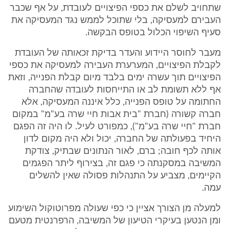
שתחויב לשלם את כספי הפיצויים לעובדת, על אף שכבר
העבירם למעסיקה, בלי שתוכל לממש נגד המעסיקה את
סעיף השיפוי הכלול בטופס הבקשה.
מעבר לחוסר היידוע והעדר בדיקת זכאותה של העובדת
לקבלת הפיצויים, המערערת העבירה למעסיקה את כספי
הפיצויים תוך עשרה ימים בלבד מיום קבלת הפנייה, וזאת
אף ללא תשומת לב או התייחסות לעובדה שהחברה
החתומה על טופס הפנייה, כלל איננה המעסיקה, אלא
חברה קשורה (חברת "בית אבות חיי שרה בע"מ" במקום
חברת "חיי שרה בע"מ"), כמפורט לעיל. לו היה זה הפגם
היחיד בפעולתה של החברה, יכול ולא היה מקום לדון
אותה לכף חובה; ברם, לאור הנתונים שבתיק, צודקת
המשיבה במסקנתה כי פגם זה, בצירוף ליתר הפגמים
הקיימים, מצביע על התנהלות פסולה שאין להשלים
עמה.
למעלה מן הצורך אציין כי כפי שעולה מפרוטוקול השימוע
ומן הנטען בעיקרי הטיעון של המשיבה, הרפרנטית מטעם