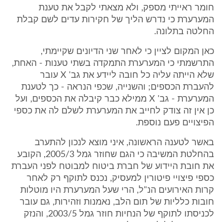
חומר ראייתי מספק, ולא מצאתי לקבל את טענת
המערערת כי נדרש הליך של חקירות עדים לשם קבלת
החלטה בתלונה.
כאן המקום לציין כי לאחר שני הדיונים שקיימתי,
התרשמתי כי המערערת התמקדה בשתי טענות - האחת,
שלא הייתה עליה כל חובה ליידע את גב' X עובר
להעברת הכספים; והשנייה, שכפי הנראה - כך לטענת
המערערת - גב' X ממילא כבר קיבלה את הכספים, ועל
כן אין זה צודק לחייב את המערערת לשלם לה את כספי
הפיצויים פעם נוספת.
באשר לטענה הראשונה, איני מוצא לנכון להתערב
בהחלטת המשיבה כי הגם שחוזר גמל 2005/3, הקובע
את חובת היידוע של חברת ביטוח למבוטח לפני העברת
כספי פיצויי פיטורין למעסיק, נכנס לתוקף רק לאחר
קרות האירועים הנ"ל, הרי שעל המערערת היו מוטלות
חובות כלליות של תום הלב, נאמנות וזהירות, גם עובר
לכניסתו לתוקף של הנחיות חוזר גמל 2003/5, והנזק