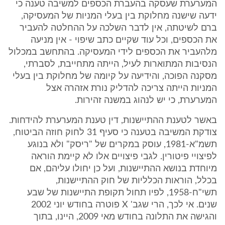
המערערת שעסקה בהעברת הכספים למשיבה טענה כי
ידעה שישנה מחלוקת בין בעלי המניות של המעסיקה,
ברם לשיטתה, אין לדבר השלכה על ההחלטה להעביר
את הכספים, וכל עוד שקיים כתב שיפוי - אין מניעה
מלהעביר את הכספים לידי המעסיקה. בהתחשב במכלול
הנסיבות המתוארות לעיל, הייתה מתחייבת, לסברתי,
מסקנה הפוכה, והידיעה על קיומה של מחלוקת בין בעלי
המניות הייתה צריכה להדליק נורת אזהרה אצל
המערערת, כי יש לנהוג במשנה זהירות.
באשר לטענת ההתיישנות, דין טענת המערערת להידחות.
צודקת המשיבה בטענה כי סעיף 31 לחוק חוזה הביטוח,
תשמ"א-1981, עוסק במקרים של "ריסק" ולא בנוגע
לפיצויי פיטורין. לגבי פיצויים אלו לא קיימת הוראה
מיוחדת בנושא ההתיישנות, ועל כן יחולו עליהם, אם
בכלל, הוראות הכלליות של חוק ההתיישנות,
תשי"ח-1958, לפיו תחול תקופת התיישנות של שבע
שנים. אי לכך, הרי שגב' X פוטרה בחודש יוני 2002
והגישה את התלונה בחודש מאי 2009, היינו, בתוך