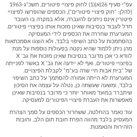
עפ"י סעיף 26(א)(1) לחוק פיצויי פיטורים, תשכ"ג-1963
(להלן: "חוק פיצויי פיטורים"), הכספים שהופרשו לפיצויי
פיטורין אינם ניתנים להעברה, אלא במקרה בו העובד
חדל לעבוד בנסיבות שאינן מזכות אותו בפיצויי פיטורים.
המערערת שחררה את הכספים לידי המעסיקה
בהסתמכות על כתב השיפוי בלבד, ולא הוצגו אסמכתאות
מהן ניתן ללמוד שהיא נקטה בפעולות נוספות על מנת
לוודא כי אכן מדובר בנסיבות שאינן מזכות את גב' X
בפיצויי פיטורים, ואף לא יידעה את גב' X באשר לפנייתה
של "בית אבות חיי שרה בע"מ" לקבלת הפיצויים.
המערערת לא הייתה אמורה להסתמך על כתב השיפוי
בלבד, ומשעה שעשתה כן, נטלה על עצמה את הסיכון
שיתברר במועד מאוחר יותר כי מדובר בנסיבות שאינן
מאפשרות את העברת פיצויי הפיטורים למעסיקה.
עוד נאמר בהחלטה, ששחרור הכספים על סמך הצהרת
המעסיק בלבד מהווה הפרת חובת תום הלב, וחובות
הזהירות והנאמנות.