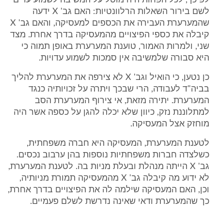
לפיכך, לכל הפחות היה מוטל על המשיבה לשמוע עדים
לשם בירור השאלות הרלוונטיות: האם גב' X ידעה
שהמערערת העבירה את הכספים למעסיקה, והאם גב' X
קיבלה את כספי הפיצויים מהמעסיקה בדרך אחרת. מצד
שני, ולמרות האמור, טוענת המערערת באופן תמוה כי
היא סבורה שלמשיבה אין סמכות לשמוע עדויות.
כן נטען, כי הואיל וגב' X לא צירפה את המערערת להליך
בביה"ד לעבודה, הרי שבכך ויתרה על זכויותיה כנגד
המערערת. יתירה מזאת, אי צירוף המערערת הסב
למתלוננת נזק, כיוון שלא יכלה להגן על כספה אשר היה
מוחזק אצל המעסיקה.
לטענת המערערת, המעסיקה היא חברה משפחתית,
כשלצדה חברות משפחתיות נוספות בהן ערבוב נכסים.
גב' X הייתה מנהלת ובעלת מניות בה. לטענת המערערת,
לא ידוע מה קיבלה גב' X מהמעסיקה תמורת מניותיה,
וכן, האם המעסיקה שילמה לה את הפיצויים בדרך אחרת,
כך שהמערערת ודאי שאינה נדרשת לשלם פעמיים.