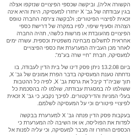
הקשורה אליה), וביקשה שכספי הפיצויים שנזקפו אצלה
בגין עבודתה של גב' X יוחזרו למעסיקה, היות והיא אינה
זכאית לפיצויי הפיטורים; ולבקשה צירפה החברה טופס
הצהרה וסעיף שיפוי, לפיו במקרה של דרישת כספי
הפיצויים מהעובדת או מרשות כלשהי, תהיה החברה
אחראית לתשלום מבחינה משפטית וכספית. עשרה ימים
לאחר מכן העבירה המערערת את כספי הפיצויים
למעסיקה, חברת "חיי שרה בע"מ".
ביום 13.2.08 ניתן פסק דינו של בית הדין לעבודה, בו
נדחתה טענת המעסיקה בדבר הפרת אמונים של גב' X,
תוך שביה"ד קיבל את גרסת גב' X, לפיה כל ההטבות
ששולמו לה במסגרת עבודתה, שולמו לה בהסכמת כל
בעלי המניות והדירקטורים. לפיכך נקבע, כי גב' X זכאית
לפיצויי פיטורים וכי על המעסיקה לשלמם.
בעקבות פסק הדין פנתה גב' X למערערת בבקשה
לפדות את הפוליסה, או אז השיבה לה המערערת כי
הכספים הוחזרו זה מכבר למעסיקה, וכי עליה לפנות אל