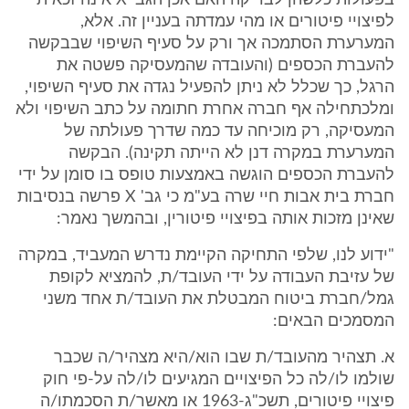
בפעולות כלשהן לבדיקה האם אכן הגב' X אינה זכאית
לפיצויי פיטורים או מהי עמדתה בעניין זה. אלא,
המערערת הסתמכה אך ורק על סעיף השיפוי שבבקשה
להעברת הכספים (והעובדה שהמעסיקה פשטה את
הרגל, כך שכלל לא ניתן להפעיל נגדה את סעיף השיפוי,
ומלכתחילה אף חברה אחרת חתומה על כתב השיפוי ולא
המעסיקה, רק מוכיחה עד כמה שדרך פעולתה של
המערערת במקרה דנן לא הייתה תקינה). הבקשה
להעברת הכספים הוגשה באמצעות טופס בו סומן על ידי
חברת בית אבות חיי שרה בע"מ כי גב' X פרשה בנסיבות
שאינן מזכות אותה בפיצויי פיטורין, ובהמשך נאמר:
"ידוע לנו, שלפי התחיקה הקיימת נדרש המעביד, במקרה
של עזיבת העבודה על ידי העובד/ת, להמציא לקופת
גמל/חברת ביטוח המבטלת את העובד/ת אחד משני
המסמכים הבאים:
א. תצהיר מהעובד/ת שבו הוא/היא מצהיר/ה שכבר
שולמו לו/לה כל הפיצויים המגיעים לו/לה על-פי חוק
פיצויי פיטורים, תשכ"ג-1963 או מאשר/ת הסכמתו/ה