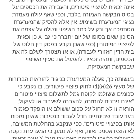
לבירור האם יש בסיס כלשהו לטענת המעסיקה שגב' X
אינה זכאית לפיצויי פיטורים, והעבירה את הכספים על
בסיס הבקשה האמורה בלבד, וכפי שאף עולה מעמדת
נציגי המערערת בשימוע, אין אלא להסיק שהמערערת
הסתמכה אך ורק על כתב השיפוי ונטלה על עצמה את
הסיכון שאם בסופו של יום יתברר כי גב' X כן זכאית
לפיצויי הפיטורין (כפי שאכן נקבע בפסק דין חלוט של
בית הדין האזורי לעבודה), או אז תצטרך לשלם לה את
הכספים, ותהיה זכאית להפעיל את סעיף השיפוי
שבבקשת המעסיקה.
בעשותה כך, פעלה המערערת בניגוד להוראות הברורות
של סעיף 26(א)(1) לחוק פיצויי פיטורים, בו נקבע כי
סכומים ששולמו לקופת גמל לתשלום פיצויי פיטורים,
"אינם ניתנים להחזרה, להעברה לשעבוד או לעיקול;
הוראה זו לא תחול על סכום ששולם או הופקד כאמור
בעד עובד שבינתיים חדל לעבוד בנסיבות שאינן מזכות
אותו בפיצויי פיטורים". כפי שנקבע בהחלטת המשיבה,
לא הוצגו אסמכתאות, ואף לא נטען, כי המערערת נקטה