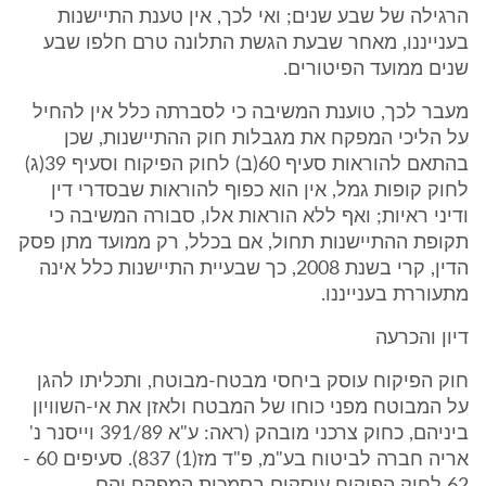
הרגילה של שבע שנים; ואי לכך, אין טענת התיישנות
בענייננו, מאחר שבעת הגשת התלונה טרם חלפו שבע
שנים ממועד הפיטורים.
מעבר לכך, טוענת המשיבה כי לסברתה כלל אין להחיל
על הליכי המפקח את מגבלות חוק ההתיישנות, שכן
בהתאם להוראות סעיף 60(ב) לחוק הפיקוח וסעיף 39(ג)
לחוק קופות גמל, אין הוא כפוף להוראות שבסדרי דין
ודיני ראיות; ואף ללא הוראות אלו, סבורה המשיבה כי
תקופת ההתיישנות תחול, אם בכלל, רק ממועד מתן פסק
הדין, קרי בשנת 2008, כך שבעיית התיישנות כלל אינה
מתעוררת בענייננו.
דיון והכרעה
חוק הפיקוח עוסק ביחסי מבטח-מבוטח, ותכליתו להגן
על המבוטח מפני כוחו של המבטח ולאזן את אי-השוויון
ביניהם, כחוק צרכני מובהק (ראה: ע"א 391/89 וייסנר נ'
אריה חברה לביטוח בע"מ, פ"ד מז(1) 837). סעיפים 60 -