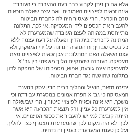
אלא אם כן ניתן לקבוע כבר בעת ההעברה כי העובדת
אינה זכאית לפיצויים האמורים; ואם עצם שאלת הזכאות
טרם הוכרעה, הרי שאסור היה לה לחברת הביטוח
להעביר את הכספים לידי המעסיקה. אי לכך, התלונה
מתייחסת במהותה לעצם העובדה שהמערערת לא
המתינה להכרעת בית הדין, ופעלה על דעת עצמה ללא
כל בסיס שבדין; וזו הסוגיה הנדונה על ידי המפקח, ולא
עצם השאלה האם המתלוננת אכן זכאית לפיצויים מאת
מעסיקה. העובדה שהתקיים הליך משפטי בין גב' X
למעסיקה אינה גורעת, אפוא, מסמכותו של המפקח לדון
בתלונה שהוגשה נגד חברת הביטוח.
יתירה מזאת, הואיל וההליך בבית הדין עסק בטענת
המעסיקה כי גב' X הפרה אמונים במסגרת עבודתה וכי
משכך, היא אינה זכאית לפיצויי פיטורין, הרי שבשאלה זו
אין למערערת כל עניין, ורק תוצאת ההכרעה היא אשר
הייתה קובעת למי יש להעביר את כספי הפיצויים. אי
לכך, לא היה מקום לכך שהמערערת תצטרף כצד להליך,
ועל כן טענת המערערת בעניין זה נדחית.