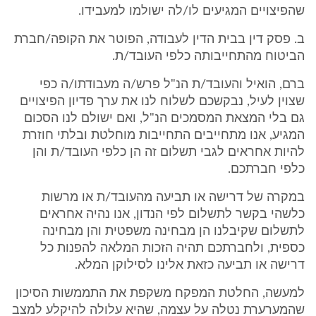
שהפיצויים המגיעים לו/לה ישולמו למעבידו.
ב. פסק דין בבית הדין לעבודה, הפוטר את הקופה/חברת
הביטוח מהתחייבותה כלפי העובד/ת.
ברם, הואיל והעובד/ת הנ"ל פרש/ה מעבודתו/ה כפי
שצוין לעיל, נבקשכם לשלוח לנו את ערך פדיון הפיצויים
גם בלי המצאת המסמכים הנ"ל, ואם ישולם לנו הסכום
המגיע, אנו מתחייבים התחייבות מוחלטת ובלתי חוזרת
להיות אחראים לגבי תשלום זה הן כלפי העובד/ת והן
כלפי חברתכם.
במקרה של דרישה או תביעה מהעובד/ת או מרשות
כלשהי בקשר לתשלום לפי הנדון, אנו נהיה אחראים
לתשלום שקיבלנו הן מבחינה משפטית והן מבחינה
כספית, ולחברתכם תהיה הזכות המלאה להפנות כל
דרישה או תביעה כזאת אלינו לסילוקן המלא.
למעשה, החלטת המפקח משקפת את התממשות הסיכון
שהמערערת נטלה על עצמה, שהיא עלולה להיקלע למצב