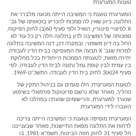
טענות המערערת
המערערת טוענת כי המשיבה הייתה מנועה מלברר את
התלונה, כיוון שאין לה סמכות להכריע בזכאותה של גב'
X לפיצויי פיטורין, הואיל ולפי סעיף 60(ב) לחוק הפיקוח,
סמכותה של המשיבה לדון בתלונה חלה רק כל עוד לא
החל בה דיון משפטי; ובמקרה דנן, דנה המשיבה בתלונה
למרות שגב' X תבעה את המעסיקה בבית הדין לעבודה.
יתירה מזאת, לטענתה הסמכות הייחודית בכל מחלוקת
בין עמית לבין קופת גמל נתונה לבית הדין לעבודה, לפי
סעיף 24(א)3 לחוק בית הדין לעבודה, התשכ"ט-1969.
לטענת המערערת, חלו פגמים גם בניהול התקין של
ההליך, מאחר שלא נרשם פרוטוקול פורמאלי בשימוע
שנערך למערערת, והרישומים שנערכו במהלכו לא
הועברו לידי המערערת.
המערערת מוסיפה וטוענת כי המשיבה הייתה צריכה
לדחות את התלונה מפאת התיישנות, מאחר שבענייננו
חל סעיף 31 לחוק חוזה הביטוח, תשמ"א-1981, בו