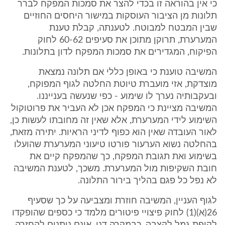
כי אין בהוראה זו בכדי להצר את סמכות המפקח לברר
תלונות מן הציבור העוסקות במישור היחסים החוזיים
שבין המבטח למבוטח. לטענתה, קבלת טענת
המערערת, תרוקן מתוכן את סעיפים 60-62 לחוק
הפיקוח, המגדירים את סמכות המפקח לדון בתלונות.
המשיבה טוענת כי באופן כללי אם תלונה נמצאת
מוצדקת, אזי מועברת טיוטת החלטה לגוף המפוקח,
ובעקבותיה נערך לו שימוע - כפי שנעשה בענייננו.
המשיבה מציינת כי המפקח אכן לא העביר את פרוטוקול
השימוע לידי המערערת, אלא שאין זה מחובתו לעשות כן,
לאור העובדה שאין הוא כפוף לדיני הראיות. יתירה מזאת,
בהחלטה נשוא הערעור פורטו טיעוני המערערת שהועלו
בשימוע ואת תגובת המפקח, כך שהמפקח קיים את
חובת השקיפות מול המערערת. משכך, לטענת המשיבה
לא נפל כל פגם בהליך בירור התלונה.
לגוף העניין, המשיבה חוזרת ומצביעה על כך שסעיף
26(א)(1) לחוק פיצויי פיטורים מלמד כי כספים שהופקדו