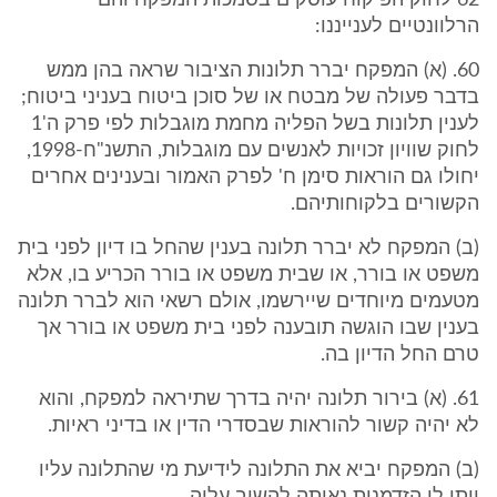
62 לחוק הפיקוח עוסקים בסמכות המפקח והם
הרלוונטיים לענייננו:
60. (א) המפקח יברר תלונות הציבור שראה בהן ממש
בדבר פעולה של מבטח או של סוכן ביטוח בעניני ביטוח;
לענין תלונות בשל הפליה מחמת מוגבלות לפי פרק ה'1
לחוק שוויון זכויות לאנשים עם מוגבלות, התשנ"ח-1998,
יחולו גם הוראות סימן ח' לפרק האמור ובענינים אחרים
הקשורים בלקוחותיהם.
(ב) המפקח לא יברר תלונה בענין שהחל בו דיון לפני בית
משפט או בורר, או שבית משפט או בורר הכריע בו, אלא
מטעמים מיוחדים שיירשמו, אולם רשאי הוא לברר תלונה
בענין שבו הוגשה תובענה לפני בית משפט או בורר אך
טרם החל הדיון בה.
61. (א) בירור תלונה יהיה בדרך שתיראה למפקח, והוא
לא יהיה קשור להוראות שבסדרי הדין או בדיני ראיות.
(ב) המפקח יביא את התלונה לידיעת מי שהתלונה עליו