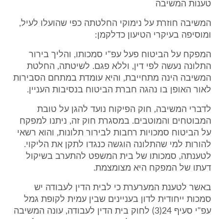
טענות המשיבה
המשיבה חוזרת על נימוקי החלטתה כפי שהועלו לעיל,
ומוסיפה בעיקרי הטיעון כדלקמן:
המפקח על הביטוח פעל עפ"י סמכותו, והליך בירור
התלונה נעשה לפי דין, וללא פגם. לשיטתה, החלטת
המשיבה הינה מתחייבת, והיא עומדת במתחם הסבירות
לאור האופן בו נהגה חברת הביטוח בנסיבות העניין.
לדברי המשיבה, חוק הפיקוח נועד להגן על טובת
המבוטחים והמוטבים. במסגרת חוק זה, ניתנו למפקח
על הביטוח סמכויות רחבות לבירור תלונות, והוא רשאי
להורות למי שהתלונה הוגשה כנגדו לתקן את הליקוי.
לטענתה, סמכותו של בית המשפט להתערב בשיקול
דעתו של המפקח היא מצומצמת.
באשר לטענת המערערת כי לבית הדין לעבודה יש
סמכות ייחודית לדון בעניינים שבין עמית לקופת גמל
עפ"י סעיף 24(3) לחוק בית הדין לעבודה, עונה המשיבה