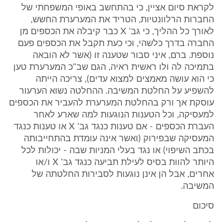
לקראת סיום אציין, כי בהתחשב באופי המשפחתי של
החברות הרלוונטיות, הטריד את המערערת החשש,
לאורך כל ההליך, כי גב' X כבר קיבלה את הכספים מן
החברה בדרך כלשהי, וכי כעת תקבל את הכספים פעם
נוספת. ברם, איני סבור שטענה זו (אשר לא הובאה
בתמיכה לה ולו ראשית ראיה, הגם שב"כ המערערת טען
כי הוא עושה מאמצים למצוא עדים), צריכה הייתה
להשפיע על החלטת המשיבה. ההחלטה נשוא הערעור
עוסקת אך ורק בהחלטת המערערת להעביר את הכספים
למעסיקה, וכל הטענות הנוגעות למה שארע לאחר
העברת הכספים - אם טענות כנגד גב' X או טענות כנגד
המעסיקה שבפירוק (ואשר אינה עומדת בהתחייבותה
בכתב השיפוי) או נגד בעלי המניות שבה - יכולות לכל
היותר להוות בסיס לעילת תביעה כנגד גב' X ו/או
אחרים, אבל הן אינן נוגעות לסבירות החלטתה של
המשיבה.
סיכום