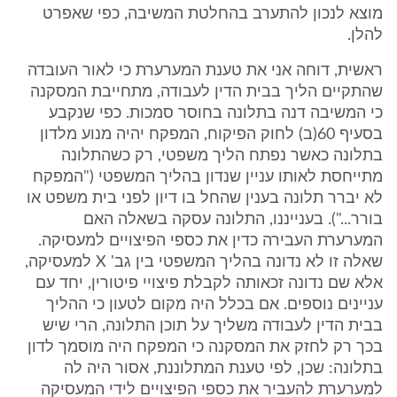
מוצא לנכון להתערב בהחלטת המשיבה, כפי שאפרט
להלן.
ראשית, דוחה אני את טענת המערערת כי לאור העובדה
שהתקיים הליך בבית הדין לעבודה, מתחייבת המסקנה
כי המשיבה דנה בתלונה בחוסר סמכות. כפי שנקבע
בסעיף 60(ב) לחוק הפיקוח, המפקח יהיה מנוע מלדון
בתלונה כאשר נפתח הליך משפטי, רק כשהתלונה
מתייחסת לאותו עניין שנדון בהליך המשפטי ("המפקח
לא יברר תלונה בענין שהחל בו דיון לפני בית משפט או
בורר..."). בענייננו, התלונה עסקה בשאלה האם
המערערת העבירה כדין את כספי הפיצויים למעסיקה.
שאלה זו לא נדונה בהליך המשפטי בין גב' X למעסיקה,
אלא שם נדונה זכאותה לקבלת פיצויי פיטורין, יחד עם
עניינים נוספים. אם בכלל היה מקום לטעון כי ההליך
בבית הדין לעבודה משליך על תוכן התלונה, הרי שיש
בכך רק לחזק את המסקנה כי המפקח היה מוסמך לדון
בתלונה: שכן, לפי טענת המתלוננת, אסור היה לה
למערערת להעביר את כספי הפיצויים לידי המעסיקה