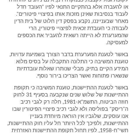
לקופת גמל לקצבה, כבמקרה דנן, אינם ניתנים להחזרה
או להעברה אלא בהתקיים התנאי לפיו "העובד חדל
לעבוד בנסיבות שאינן מזכות אותו בפיצויי פיטורים".
מאחר שבענייננו, נקבע בפסק דין חלוט של בית הדין
לעבודה כי העובדת זכאית לפיצויי פיטורין, הרי
שהמערערת לא הייתה רשאית להעביר את הכספים
למעסיקה.
באשר לטענת המערערת בדבר הצורך בשמיעת עדויות,
טוענת המשיבה כי התלונה התקבלה על בסיס מלוא
המידע הקיים בתיק, מבלי שנותרו שאלות עובדתיות
שנשארו פתוחות ואשר הצריכו בירור נוסף.
באשר לטענת ההתיישנות, טוענת המשיבה כי תקופת
ההתיישנות של שלוש שנים שנקבעה בסעיף 31 לחוק
חוזה הביטוח, התשמ"א-1981, חלה רק לגבי רכיב
ה"ריסק" בפוליסה ולא לגבי רכיב פיצויי הפיטורין שבו
אנו עוסקים, שלגביו אין הוראה מיוחדת בעניין
ההתיישנות, ולפיכך לכל היותר חל עליו חוק ההתיישנות,
תשי"ח-1958, לפיו תחול תקופת ההתיישנות האזרחית