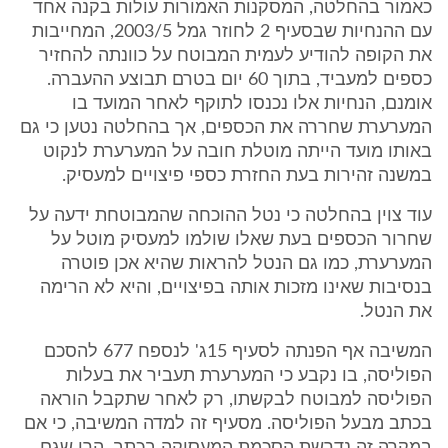
כאמור בהחלטה, המסקנות האמורות עולות בקנה אחד
עם ההנחיות שבסעיף 2 לחוזר גמל 2003/5, המחייבות
את הקופה להודיע לעמית המבוטח על כוונתה להחזיר
כספים למעביד, בתוך 60 יום בטרם תבוצע ההעברה.
אומנם, הנחיות אלו נכנסו לתוקף לאחר המועד בו
המערערת שחררה את הכספים, אך בהחלטה נטען כי גם
באותו מועד הייתה מוטלת חובה על המערערת לנקוט
במשנה זהירות בעת החזרת כספי פיצויים למעסיק.
עוד צוין בהחלטה כי נטל ההוכחה שהמבוטחת ידעה על
שחרור הכספים בעת שאלו שולמו למעסיק מוטל על
המערערת, כמו גם הנטל להראות שהיא אכן פוטרה
בנסיבות שאינו מזכות אותה בפיצויים, והיא לא הרימה
את הנטל.
המשיבה אף הפנתה לסעיף 15ג' לנספח 677 להסכם
הפוליסה, בו נקבע כי המערערת תעביר את בעלות
הפוליסה למבוטח לבקשתו, רק לאחר שתקבל הוראה
בכתב מבעל הפוליסה. מסעיף זה למדה המשיבה, כי אם