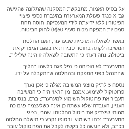
על בסיס האמור, מתבקשת המסקנה שהתלונה שהגישה
גב' X כנגד פעולת המערערת בהעברת כספי פיצויי
הפיטורין ללא ידיעתה לידי המעסיקה, חוסה תחת
סמכויות המפקח מכוח סעיף 60(א) לחוק הביטוח.
באשר לשאלה המרכזית שבערעור, האם החלטת
המשיבה לקתה בחוסר סבירות או בפגם המצדיק את
ביטולה, נחה דעתי כי התשובה לשאלה זו הינה שלילית.
המערערת לא הוכיחה כי נפל פגם כלשהו בהליך
שהתנהל בפני המפקח ובהחלטה שהתקבלה על ידו.
נספח 5 לתיק מוצגי המשיבה מגלה כי אכן נערך
פרוטוקול לשימוע. אמנם, מן הראוי היה כי המשיבה
תעביר את פרוטוקול השימוע למערערת; ברם, בנסיבות
העניין, העובדה שלא עשתה כן אינה כשלעצמה פגם כה
מהותי שיצדיק את ביטול החלטתו. שהרי, נציגי
המערערת נכחו בשימוע, ובסופו נקבע כי תישלח החלטה
בכתב, ולא הוגשה כל בקשה לקבל את הפרוטוקול עובר