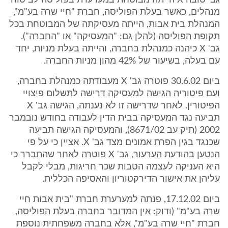
גב' טובה X הייתה מבוטחת במערערת בפוליסה לביטוח
מנהלים, כאשר בעלת הפוליסה, חברת "חיי שרה בע"מ",
המנהלת בית אבות, הייתה מעסיקתה של המבוטחת בכל
תקופת הפוליסה (להלן גם: "המעסיקה" או "החברה").
גב' X כיהנה כמנהלת בחברה, והייתה בעלת מניות, יחד
עם בעלה, בשיעור של 42% מהון מניות החברה.
ביום 30.6.02 פוטרה גב' X מעבודתה כמנהלת בחברה,
ועם פיטוריה הגישה למעסיקה דרישה לתשלום פיצויי
הפיטורין. לאחר שדרישה זו לא נענתה, הגישה גב' X
תביעה נגד המעסיקה בבית הדין לעבודה בחודש נובמבר
2002 (תיק עב 8671/02), והמעסיקה הגישה תביעה
שכנגד בגין הפרת אמונים מצד גב' X. אציין כי על פי
הנטען בהודעת הערעור, גב' X פוטרה לאחר שהתברר כי
היא העניקה לעצמה הטבות שכר חריגות, מבלי לקבל
עליהן את אישור הדירקטוריון והאסיפה הכללית.
ביום 17.12.02, פנתה למערערת חברת "בית אבות חיי
שרה בע"מ" (ודוק: אין המדובר בחברה בעלת הפוליסה,
חברת "חיי שרה בע"מ", אלא בחברה משפחתית נוספת