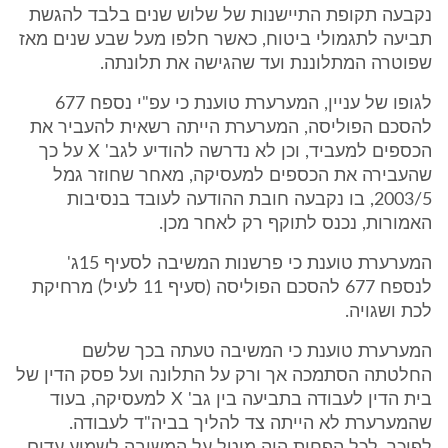
נקבעה תקופת התיישנות של שלוש שנים בלבד להגשת
תביעה לתגמולי ביטוח, כאשר חלפו מעל שבע שנים מאז
שפוטרה המתלוננת ועד שהגישה את תלונתה.
לגופו של עניין, המערערת טוענת כי עפ"י נספח 677
להסכם הפוליסה, המערערת הייתה רשאית להעביר את
הכספים למעביד, וכן לא נדרשה להודיע לגב' X על כך
שהעבירה את הכספים למעסיקה, מאחר שחוזר גמל
2003/5, בו נקבעה חובת ההודעה לעובד בנסיבות
האמורות, נכנס לתוקף רק לאחר מכן.
המערערת טוענת כי פרשנות המשיבה לסעיף 15ג'
לנספח 677 להסכם הפוליסה (סעיף 11 לעיל) מרחיקת
לכת ושגויה.
המערערת טוענת כי המשיבה טעתה בכך שלשם
החלטתה הסתמכה אך ורק על התלונה ועל פסק הדין של
בית הדין לעבודה בתביעה בין גב' X למעסיקה, בעוד
שהמערערת לא הייתה צד להליך בביה"ד לעבודה.