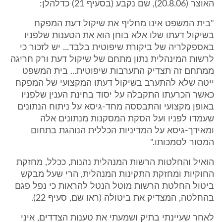
האוצר (20.8.06), שם נקבע (בסעיף 21) כדלהלן:
"בית המשפט אינו מחליף את שיקול דעת המפקח
בשיקול דעתו שלו אלא בוחן הוא את הטענות שלפניו
באספקלריה של ביקורת שיפוטית בלבד... יש לזכור כי
לרשות המינהלית נתון מתחם של שיקול דעת ורק חריגה
ממתחם זה תצדיק התערבות שיפוטית... בית המשפט
ייטה שלא להתערב בשיקול דעתו המקצועי של המפקח
כאשר הכרעתו התקבלה על יסוד בחינת הענין שלפניו
באופן מקצועי והתבססה מחד-גיסא על ניתוח הנתונים
שעמדו לפניו ועל הסקת המסקנות מנתונים אלה
ומאידך-גיסא על המדיניות הכללית הנוהגת בתחום
המסור לסמכותו."
הואיל והחלטות הרשות המנהלית נהנות, ככלל, מחזקת
החוקיות ומחזקת התקינות המנהלית, הרי שעל מבקש
ביטול החלטת הרשות מוטל הנטל להראות כי נפל פגם
בהחלטה, המצדיק את ביטולה (ראו שם, סעיף 22).
לאחר שעיינתי בתיק ושמעתי את טענות הצדדים, איני