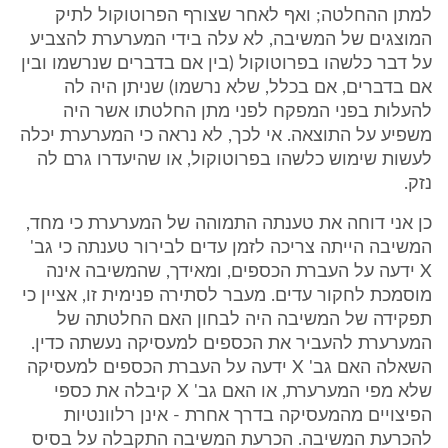
למתן ההחלטה; ואף לאחר שצורף הפרוטוקול לתיק
המוצגים של המשיבה, לא עלה בידי המערערת להצביע
על דבר כלשהו בפרוטוקול (בין אם בדברים שנרשמו ובין
אם בדברים, אם בכלל, שלא נרשמו) שניתן היה לה
להעלות בפני המפקח לפני מתן החלטתו אשר היה
משפיע על התוצאה. אי לכך, לא נראה כי המערערת יכלה
לעשות שימוש כלשהו בפרוטוקול, או שהיעדרו גרם לה
נזק.
כן אני דוחה את טענתה התמוהה של המערערת כי מחד,
המשיבה הייתה צריכה לזמן עדים לבירור טענתה כי גב'
X ידעה על העברת הכספים, ומאידך, שהמשיבה אינה
מוסמכת לחקור עדים. מעבר לסתירה פנימית זו, אציין כי
תפקידה של המשיבה היה לבחון האם החלטתה של
המערערת להעביר את הכספים למעסיקה נעשתה כדין.
השאלה האם גב' X ידעה על העברת הכספים למעסיקה
שלא מפי המערערת, או האם גב' X קיבלה את כספי
הפיצויים מהמעסיקה בדרך אחרת - אינן רלוונטיות
להכרעת המשיבה. הכרעת המשיבה התקבלה על בסיס