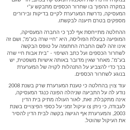
במקרה זה נדרשת הסכמת המעסיקה בכתב, הרי שגם
במקרה ההפוך בו שחרור הכספים מתבקש ע"י
המעסיקה, נדרשת המערערת לקיים בדיקות ובירורים
מספקים בטרם תיענה לבקשתו.
ההחלטה מתייחסת אף לכך כי החברה המעסיקה,
המופיעה כבעלת הפוליסה, היא "חיי שרה בע"מ", ושם זה
אינו זהה לשם החברה החתומה על טופס הבקשה
לשחרור הכספים ועל כתב השיפוי - "בית אבות חיי שרה
בע"מ". מאחר שאין מדובר באותה אישיות משפטית, יש
בכך כדי להצביע על התנהלות לקויה של המערערת
בנוגע לשחרור הכספים.
עוד צוין בהחלטה כי טענת המערערת שרק בשנת 2008
נודע לה על התביעה שניהלה הפונה כנגד המעסיקה,
אינה מתקבלת. זאת, לאור העולה מתיק בית הדין
לעבודה, כי ניתן צו עיקול זמני על כספי הפיצויים בשנת
2003, והמערערת אף הגישה בקשה לבית הדין להסיר
את העיקול שהוטל.