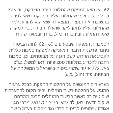
ויתן לו הזדמנות נאותה להשיב עליה.
62. (א) מצא המפקח שהתלונה היתה מוצדקת, יודיע על
כך למתלונן ולמי שהתלונה עליו; המפקח רשאי לפרש
בתשובתו את תמצית ממצאיו ורשאי הוא להורות למי
שהתלונה עליו לתקן ליקוי שהעלה הבירור, בין למקרה
שעליו התלונה ובין בדרך כלל, בדרך ובמועד שהורה.
לסמכויות המפקח שבסעיפים 60 - 62 לחוק הביטוח
ניתנה פרשנות רחבה, המעניקה למפקח סמכות כללית
לקבוע את הדרוש לשם הגנה על מבוטחים, וכן, סמכות
רחבה להכריע בתלונות ספציפיות (ראו למשל: בג"צ
7721/96 איגוד שמאי ביטוח בישראל נ' המפקחת על
הביטוח, פ"ד נה(3) 625).
בערעורים המוגשים על החלטות המפקח, כבכל ערעור
המוגש על החלטת רשות מנהלית, יהיה מקום להתערבות
שיפוטית רק כאשר הרשות המנהלית חרגה ממתחם
שיקול הדעת. ראו, לדוגמא, בג"צ 7611/01 מכבי מגן
אגודה שיתופית לביטוח הדדי נגד מחלות בע"מ נ' שר