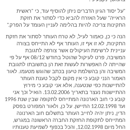
"על יסוד הגיון הדברים ניתן להוסיף עוד, כי "ראשית
הראייה" שעל האזרח להביא כדי לסתור את חזקת
התקינות צריכה להיות בהלימה לעניין העומד על הפרק."
הנה כי כן, כאמור לעיל, לא טרח העותר לסתור את חזקת
התקינות, לא זו אף זו, העותר אף לא התייחס בצורה
עניינית לרשימת העיקולים אשר צורפה לתגובת
המשיבה, פרט לעיקול שהוטל בחודש 08/12 אף על פי
שהייתה לו האפשרות לעשות זאת הן בתשובתו לתגובת
המשיבה והן בהשלמת טיעון בכתב שהוגש מטעמו. לאור
האמור הנני קובע כי אין מקום לקבל טענת העותר
להתיישנות כפי שנטענה, אלא אני קובע כי מירוץ
ההתיישנות נעצר בתאריך 13.02.2006. הואיל וכך אני
קובע כי חוב הארנונה המתייחס לתקופה שבין שנת 1996
ועד 12.02.1998 התיישן. על כן, ולאור המפורט בפסק
הדין, ניתן יהיה לחייב העותר בתשלום חוב הארנונה
המתייחס לתקופת החזקת החברה הראשונה במגרש,
החל מיום 12.02.1998, והכל בכפוף לשמיעת טענותיו