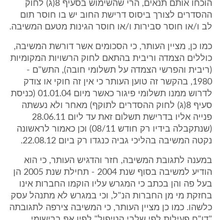
הוכחו אותם תנאים, הרי שהשימוש בסעיף 8(ג) לחוק
ההסדרים לצורך ביסוס דרישת החוב יש בו חוסר תום
לב ו/או חוסר סבירות ו/או חוסר הגינות מטעם המשיבה.
כמו כן, מציין העותר, כי הסכומים אשר דורשת המשיבה,
כוללים הצמדה וריבית בהתאם לחוק הרשויות המקומיות
(ריבית והפרשי הצמדה על תשלומי חובה), התש"ם -
1980, בהקשר זה טוען העותר כי אין זה חוקי או צודק
לדרוש ממנו תשלומי פיגור כאשר מיום 01.01.04 (כניסת
סעיף 8(ג) לחוק ההסדרים לתוקף) מאחר ולא נעשתה
פנייה אליו בדרישת תשלום זאת עד ליום 28.06.11
(שנתקבלה בידיו רק חודש 08/11) וכן כאמור לראשונה
נקטה המשיבה בהליכי גביה כנגדו רק ביום 22.08.12.
במענה לתגובת המשיבה, חזר והדגיש העותר, כי הוא
הודיע למשיבה בסוף שנת 2004 - תחילת שנת 2005 הן
בעל פה והן בכתב כי המגרש עליו הוקמו החברות אינו
בחזקת מי מן החברות הנ"ל, וכי במגרש לא מתנהל עסק
כלשהו. כמו כן מציין העותר, כי המשיבה צירפה לתגובתה
"דו"ח פעילות לפי שלבי הטיפול" לפיו אף ברישומי