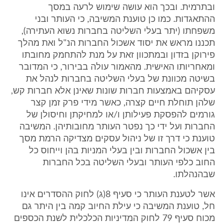
ובתרמית. ובכך הוא עושה שימוש לרעה במסך
ההתאגדות. כמו כן טוענת המשיבה, כי העותר ובני
משפחתו (יתר בעלי השליטה בחברות נשוא העתירה),
תכננו מראש את יסוד אשכול החברות הנ"ל ואת מהלך
פירוקן בזדון ובמתכוון זאת על מנת להתחמק מחובתו
ומאחריותו האישית. מהאמור עולה בבירור, כי המדובר
בשיטה מכוונת של בעלי השליטה בחברות לנהל את
עסקיהם באמצעות חברות שונות שאינן אלא חברות קש,
שלהן תוחלת חיים קצרה, כאשר מידי פרק זמן קצר
גורמים להפסקת פעילותן ו/או למחיקתן וחיסולן של
החברות ועל ידי כך נפטר העותר מחובותיהן. המשיבה
טוענת כי דרך זו של ניהול עסקים מצדיקה הרמת מסך
בין אשכול החברות ובין בעלי המניות בהן וייחוס כל
החוב כלפי העותר ובעלי השליטה בכל החברות
שבהנהלתו.
אשר לטענת העותר כי סעיף 8(ג) לחוק ההסדרים אינו
חל, טוענת המשיבה כי עילת החיוב קמה בין היתר גם
מכוח סעיף 79 לחוק המדיניות הכלכלית לשנת הכספים