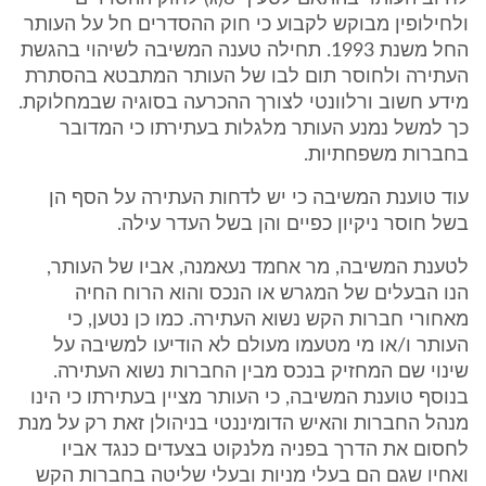
ולחילופין מבוקש לקבוע כי חוק ההסדרים חל על העותר
החל משנת 1993. תחילה טענה המשיבה לשיהוי בהגשת
העתירה ולחוסר תום לבו של העותר המתבטא בהסתרת
מידע חשוב ורלוונטי לצורך ההכרעה בסוגיה שבמחלוקת.
כך למשל נמנע העותר מלגלות בעתירתו כי המדובר
בחברות משפחתיות.
עוד טוענת המשיבה כי יש לדחות העתירה על הסף הן
בשל חוסר ניקיון כפיים והן בשל העדר עילה.
לטענת המשיבה, מר אחמד נעאמנה, אביו של העותר,
הנו הבעלים של המגרש או הנכס והוא הרוח החיה
מאחורי חברות הקש נשוא העתירה. כמו כן נטען, כי
העותר ו/או מי מטעמו מעולם לא הודיעו למשיבה על
שינוי שם המחזיק בנכס מבין החברות נשוא העתירה.
בנוסף טוענת המשיבה, כי העותר מציין בעתירתו כי הינו
מנהל החברות והאיש הדומיננטי בניהולן זאת רק על מנת
לחסום את הדרך בפניה מלנקוט בצעדים כנגד אביו
ואחיו שגם הם בעלי מניות ובעלי שליטה בחברות הקש