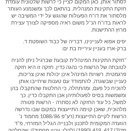
לסתור אותן. כאן המקום לציין כי לרשות שלטונית עומדת
חזקת התקינות המנהלית. בהתאם לכך ומשנמנע העותר
מלסתור את דו"ח הפעולות שהוגש על ידי המשיבה יש
לראות בדו"ח הנ"ל משום ראיה מספיקה לצורך עצירת
מרוץ ההתישנות.
יפים אפוא לעניינינו, דבריה של כבוד השופטת ד.
ברק-ארז בעניין עיריית בת ים:
"חזקת התקינות המינהלית קובעת שברגיל ניתן להניח
לטובתה של הרשות כי נהגה כדין. חזקה זו היא חזקה
פרגמטית. רשויות המינהל אינן יכולות ואינן צריכות,
כעניין שבשגרה, להתמודד עם טענות שיחייבו אותן
להוכיח כל פעם, ומהתחלה, כי החלטות שהתקבלו בהן
ומשמשות בסיס לפעולותיהן אכן התקבלו כדין. כך
למשל, כל עוד החזקה לא נסתרה - הרשות פטורה
מלהוכיח, שאכן קוימה התייעצות במקום שבו נדרשה
הרשות לקיים התייעצות (רע"פ 1088/86 מחמוד נ'
הוועדה המקומית לתכנון ולבנייה הגליל המזרחי, פ"ד
מד(2) 417, 419 (1990) (להלן: עניין מחמוד)); שהחלטה