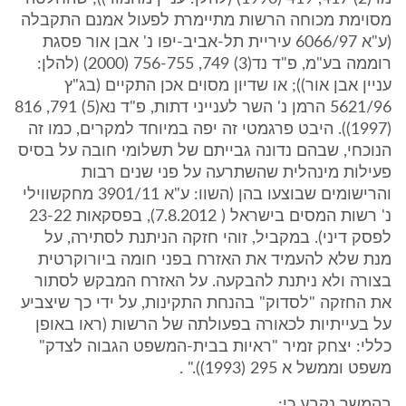
מסוימת מכוחה הרשות מתיימרת לפעול אמנם התקבלה
(ע"א 6066/97 עיריית תל-אביב-יפו נ' אבן אור פסגת
רוממה בע"מ, פ"ד נד(3) 749, 756-755 (2000) (להלן:
עניין אבן אור)); או שדיון מסוים אכן התקיים (בג"ץ
5621/96 הרמן נ' השר לענייני דתות, פ"ד נא(5) 791, 816
(1997)). היבט פרגמטי זה יפה במיוחד למקרים, כמו זה
הנוכחי, שבהם נדונה גבייתם של תשלומי חובה על בסיס
פעילות מינהלית שהשתרעה על פני שנים רבות
והרישומים שבוצעו בהן (השוו: ע"א 3901/11 מחקשווילי
נ' רשות המסים בישראל ( 7.8.2012), בפסקאות 23-22
לפסק דיני). במקביל, זוהי חזקה הניתנת לסתירה, על
מנת שלא להעמיד את האזרח בפני חומה ביורוקרטית
בצורה ולא ניתנת להבקעה. על האזרח המבקש לסתור
את החזקה "לסדוק" בהנחת התקינות, על ידי כך שיצביע
על בעייתיות לכאורה בפעולתה של הרשות (ראו באופן
כללי: יצחק זמיר "ראיות בבית-המשפט הגבוה לצדק"
משפט וממשל א 295 (1993))." .
בהמשך נקבע כי: