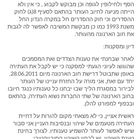
הסף ולחילופין לגופה וכן מבוקש לקבוע , כי אין ולא
הייתה מניעה לחיוב העותר בהתאם לסעיף 8(ג) לחוק
ההסדרים וכי חוק ההסדרים חל במקרה הנדון החל
משנת 1993 כמו כן מבקשת המשיבה לאפשר לה לגבות
את חוב הארנונה מהעותר.
דיון ומסקנות:
לאחר שבחנתי את טענות הצדדים ואת המסמכים
שהוגשו לעיוני הגעתי למסקנה כי יש לקבל את העתירה
באופן שתבוטל דרישת חוב הארנונה מיום 28.06.2011.
יחד עם זאת, אני מורה על החזרת עניינו של העותר
לבירור במסגרת הליך שבו יבחנו כל טענותיו כנגד חיובו
בחוב הארנונה של שתי החברות נשוא העתירה, בהתאם
ובכפוף למפורט להלן.
ראשית אציין, כי לא מצאתי מקום להורות על דחיית
העתירה מטעמים של שיהוי ובנסיבות העניין אני סבור
שיש לאפשר לעותר להשמיע טענותיו. לצורך בחינת
טענת השיהוי, יש לבחון השיהוי הסובייקטיבי