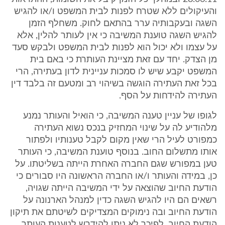
והעיקולים ללא שטרח לפנות לבית המשפט ו/או להגיש
השגה ובעקבותיה ערר בהתאם לחוק. משחלף הזמן
להגיש השגה טוענת המשיבה כי אין לעותר להלין, אלא
על עצמו ולא יכול הוא לפנות לבית המשפט ולבקש סעד
מן הצדק. יחד עם זאת מציינת העותרת כי באם בית
המשפט יקבע שיש לו סמכות עניינית לדון בעתירה, הרי
בכל זאת העתירה הוגשה בשיהוי רב ומטעם זה בלבד דין
העתירה להידחות על הסף.
לגופו של עניין טענה המשיבה, כי הואיל והעותר נמנע
מלהודיע לה על שינוי המחזיק בנכס נשוא העתירה
כמפורט לעיל הרי שאין מקום לקבל טענותיו ולפתור
אותו מתשלום החוב. בנוסף טוענת המשיבה, כי העותר
טען במפורש שגם החברה האחרת הייתה בשליטתו. על
כן, במידה והעותר ו/או החברה הראשונה היו סבורים כי
הודעת החיוב שהוצאה על ידי המשיבה הייתה שגויה,
רשאים הם היו להגיש השגה כדין למנהל הארנונה על
הודעת החיוב ובה נימוקים המצדיקים לשיטתם את תיקון
הודעת החיוב. לפיכך לא ניתן להידרש לטענות העותר