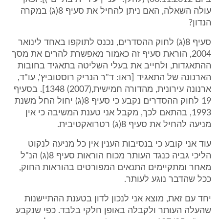
עולה השאלה, האם ניתן להחיל את סעיף 8(ג) במקרה
הנדון?
סעיף 8(ג) לחוק ההסדרים, נכנס לתוקפו באחד לינואר
2004, הוראת סעיף זה כאמור מאפשרת להרים את מסך
ההתאגדות, ולחייב את בעלי השליטה בתאגיד בחובות
הארנונה של התאגיד [ראו: ד"ר הנריק רוסטוביץ', עו"ד,
ארנונה עירונית, מהדורה חמישית,(2007) 1348]. בסעיף
19 לחוק ההסדרים נקבע כי סעיף 8(ג) יחול החל משנת
1993, בהתאם לכך, מקבל אני טענת המשיבה כי אין
מניעה להחיל את סעיף 8(ג) רטרואקטיבית.
עוד אני קובע כי בנסיבות הענין אין כל מניעה לנקוט
הליכי גביה כנגד העותר מכוח הוראות סעיף 8(ג) הנ"ל
מאחר ומתקיימים התנאים המפורטים בהוראות החוק,
ככל שהדבר נוגע לעותר.
יחד עם זאת, מוצא אני לנכון לדון בטענת ההתיישנות
שהעלה העותר ולקבלה באופן חלקי בלבד. כפי שנקבע