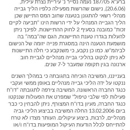
ברע"א 187/05 נעמה נסייר נ' עיריית נצרת עילית,
(20.6.06), נישום שהרשות מפעילה כלפיו הליך גבייה
מנהלי רשאי להתגונן בטענה שחוב המס התיישן שכן
הליך הגבייה המנהלי על ידי הרשות הינו "תביעה לקיים
זכות" כמובנה בסעיף 2 לחוק ההתיישנות. לפיכך ניתן
להעלות בגדרו טענת התיישנות, הגם שה"במה" בה
מושמעת הטענה הינה במסגרת פנייה יזומה של הנישום
לביהמ"ש. כמו כן נקבע, כי משנקבע כי חלה התיישנות
לא ניתן לנקוט בהליכי גבייה מנהליים לגביית חוב
ארנונה בגין תקופה שמעבר ל-7 שנים.
בענייננו, המשיבה הוכיחה בתגובתה כי במהלך השנים
ננקטו על ידה הליכי גבייה מנהליים באופן ממשי ועקבי
כנגד החברה הראשונה. המשיבה צירפה לתגובתה "דו"ח
פעילות לפי שלבי טיפול" שמפרט את הפעולות שננקטו
כנגד החברה, מעיון בדו"ח המצורף, ניתן להבחין כי כבר
ביום 13.02.2006 החלה המשיבה בביצוע הליכי גביה
מנהליים, לרבות, ביצוע עיקולים. העותר מצדו לא טרח
להתייחס לכלל הודעות העיקול המופיעות בדו"ח ו/או