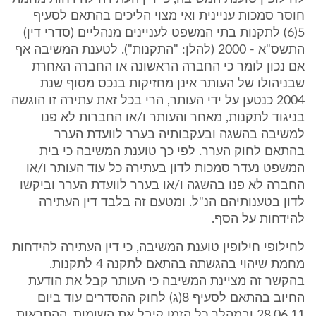
חוסר סמכות עניינית ואי מצוי הליכים בהתאם לסעיף
5(6) לתקנות בתי המשפט לעניינים מנהליים (סדרי דין)
התשס"א - 2000 (להלן: "התקנות"). לטענת המשיבה אף
אם נכון לומר כי החברה הראשונה או החברה האחרת
שבניהולו של העותר אינן מחזיקות בנכס מסוף שנת
2004 כנטען על ידי העותר, הרי בכל זאת עתירה זו הוגשה
בניגוד לתקנות, מאחר והעותר ו/או החברות לא פנו
למשיבה בהשגה ובעקבותיה בערר לוועדת הערר
בהתאם לחוק הערר. לפי כך טוענת המשיבה כי בית
המשפט נעדר סמכות לדון בעתירה כל עוד העותר ו/או
החברה לא פנו בהשגה ו/או בערר לוועדת הערר וביקשו
לדון בטענותיהם הנ"ל. ומטעם זה בלבד דין העתירה
להידחות על הסף.
לחילופי חילופין טוענת המשיבה, כי דין העתירה להידחות
מחמת שיהוי בהגשתה בהתאם לתקנה 4 לתקנות.
בהקשר זה מציינת המשיבה כי העותר קבל את הודעת
החיוב בהתאם לסעיף 8(ג) לחוק ההסדרים עוד ביום
28.06.11 ובמהלך כל הזמן קיבל את השומות, ההתראות