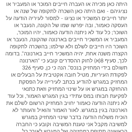
היתה כאן מכירה או העברה חייבים המוכר או המעביר או
נציגיהם - ואם היתה כאן השכרה לתקופה של שנה או
יותר חייבים המשכיר או נציגו - למסור לעיריה הודעה על
העסקה כאמור, ובה יפרשו שמו של הקונה, הנעבר או
השוכר; כל עוד לא ניתנה הודעה כאמור, יהיו המוכר,
המעביר או המשכיר חייבים בארנונה שהקונה, הנעבר או
השוכר היו חייבים לשלם ולא שילמו; בהשכרה לתקופה
הקצרה משנה אחת, יהיה המשכיר חייב בארנונה". בדומה
לכך, סעיף 8(א) לחוק ההסדרים קובע כי "הארנונה
תשולם בידי המחזיק בנכס". הנה כי כן, סעיף 326
לפקודת העיריות, מטיל חובה אקטיבית על הבעלים או
המחזיק במגרש להודיע בכתב לעירייה על הפסקת
ההחזקה במגרש או על שינוי המחזיק וזאת כתנאי
לפקיעת חבותו במס עתידי בגין המגרש האמור, וכל עוד
לא ניתנה הודעה כאמור יחויב המחזיק הרשום לשלם את
הארנונה בגין במגרש. לאור האמור והואיל והעותר לא
הוכיח משלוח הודעה בדבר שינוי המחזיק במגרש
למשיבה מקבל אני טענת המשיבה וקובע כי החברה
הראשונה תתיפס כמחזיקה של המגרש לאורך כל