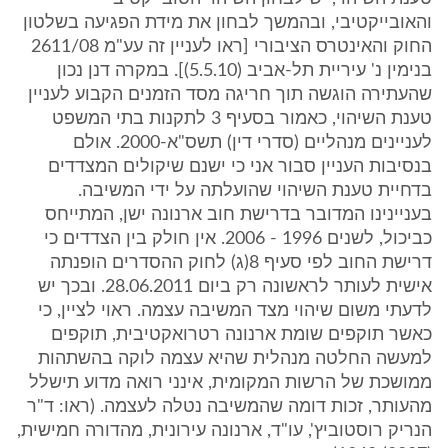
והאובייקטיבי, ובהמשך לבחון את מידת הפגיעה בשלטון
החוק והאינטרס הציבורי [ראו לעניין זה עע"מ 2611/08
בנימין נ' עיריית תל-אביב (5.5.10)]. במקרה דנן נכון
שהעתירה הוגשה תוך חריגה מסד הזמנים הקבוע לעניין
טענת השיהוי, כאמור בסעיף 3 לתקנות בתי המשפט
לעניינים מנהליים (סדרי דין) תשס"א-2000. אולם
בנסיבות העניין סבור אני כי ישנם שיקולים המצדדים
בדחיית טענת השיהוי שהועלתה על ידי המשיבה.
בעניינינו המדובר בדרישת חוב ארנונה ישן, המתייחס
כביכול, לשנים 1996 - 2006. אין חולק בין הצדדים כי
דרישת החוב לפי סעיף 8(ג) לחוק ההסדרים הופנתה
אישית לעותר לראשונה רק ביום 28.06.2011. ובכך יש
לדעתי משום שיהוי מצד המשיבה עצמה. ראוי לציין, כי
כאשר תוקפים שומת ארנונה רטרואקטיבית, תוקפים
למעשה החלטה מנהלית שהיא עצמה לוקה בהשתהות
ממושכת של הרשות המקומית, אינני רואה מדוע תישלל
מהעותר, זכות דומה שהמשיבה נטלה לעצמה. (ראו: ד"ר
הנריק רוסטוביץ', עו"ד, ארנונה עירונית, מהדורה חמישית,