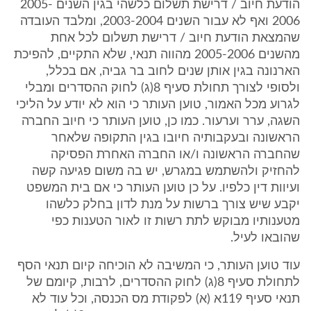
הודעת חיוב / דרישת תשלום כלשהי בגין השנים 2005-
2006 ואף לא עבור השנים 2003-2004, ומלבד העובדה
שהמצאת הודעת חיוב / דרישת תשלום לכל אחת
מהשנים 2005-2006 מהווה תנאי, שלא התקיים, להפיכת
הארנונה בגין אותן שנים לחוב בר גביה, אם בכלל,
ולסופי לצורך תחולת סעיף 8(ג) לחוק ההסדרים ומבלי
לגרוע מכל האמור, טוען העותר כי הוא לא יודע על הליכי
השגה, ערר וערעור. כמו כן, טוען העותר כי חיוב החברה
הראשונה ובעקבותיה חיובו בגין התקופה שלאחר
שהחברה הראשונה ו/או החברה האחרת הפסיקה
להחזיק ולהשתמש במגרש, יש בה משום פגיעה קשה
ועיוות דין כלפיו. על כן טוען העותר כי אם בית המשפט
יקבע שיש צורך ברשות על מנת לדון בחלק כלשהו
מטענותיו מבוקש לתת רשות זו לאור הטענות כפי
שהובאו לעיל.
עוד טוען העותר, כי המשיבה לא הוכיחה קיום תנאי הסף
לתחולת סעיף 8(ג) לחוק ההסדרים, לרבות, קיומם של
תנאי סעיף 119א (א) לפקודת מס הכנסה, וכל עוד לא