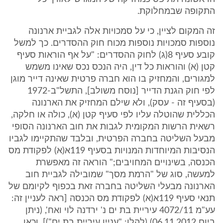
התקופה שבמחלוקת.
זה המקום לציין, כי על סמכויות אלה לגביית ארנונה
נוספות סמכויות נוספות מכוח חוק ההסדרים. כך למשל
קובע סעיף 8(ג) לחוק ההסדרים: "על אף הוראות סעיף
קטן (א) והוראות כל דין, היה הנכס נכס שאינו משמש
למגורים, והמחזיק בו הוא חברה פרטית שאינה דייר מוגן
לפי חוק הגנת הדייר [נוסח משולב], התשל"ב-1972
(בסעיף זה - עסק), ולא שילם המחזיק את הארנונה
הכללית שהוטלה עליו לפי סעיף קטן (א), כולה או חלקה,
רשאית הרשות המקומית לגבות את חוב הארנונה הסופי
מבעל השליטה בחברה הפרטית, ובלבד שהתקיימו לגביו
הנסיבות המיוחדות המנויות בסעיף 119א(א) לפקודת מס
הכנסה, בשינויים המחויבים;" הוראה זה מאפשרת
למעשה, סוג של "הרמת מסך" שמובילה לגביית חוב
הארנונה מבעלי השליטה בחברה זאת בכפוף לקיומם של
תנאי סעיף 119א(א) לפקודת מס הכנסה [ראה לעניין זה:
עע"מ 4072/11 עיריית בת ים נ' ירדנה לוי ואח', (ניתן
ביום 06.11.2012) (להלן: "עניין עיריית בת ים")]. וכאן