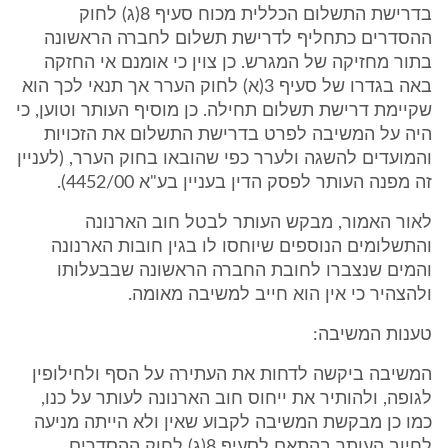
בדרישת התשלום הכללית מכוח סעיף 8(ג) לחוק
ההסדרים כתחליף לדרישת תשלום לחברה הראשונה
בתור מחזיקה של המגרש. כן צוין כי אומנם אי החזקה
באה בגדרו של סעיף 3(א) לחוק הערר אך תנאי לכך הוא
שקיימת דרישת תשלום תחילה. כן מוסיף העותר וטוען, כי
היה על המשיבה לפרט בדרישת התשלום את הזכויות
והמועדים להשגה ולערר כפי שהובאו בחוק הערר, (לעניין
זה מפנה העותר לפסק הדין בעניין בע"א 4452/00).
לאור האמור, מבקש העותר לבטל חוב הארנונה
והתשלומים הנוספים שיוחסו לו בגין חובות הארנונה
והמים שנצברו לחובת החברה הראשונה שבבעלותו
ולהצהיר כי אין הוא חייב למשיבה מאומה.
טענות המשיבה:
המשיבה ביקשה לדחות את העתירה על הסף ולחילופין
לגופה, ולהותיר את ייחוס חוב הארנונה לעותר על כנו,
כמו כן מבקשת המשיבה לקבוע שאין ולא הייתה מניעה
לחיוב העותר בהתאם לסעיף 8(ג) לחוק ההסדרים