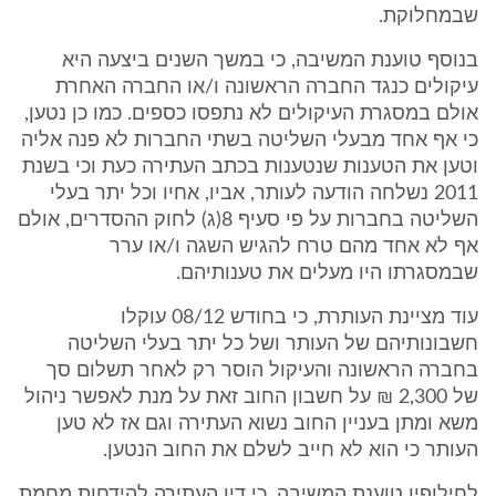
שבמחלוקת.
בנוסף טוענת המשיבה, כי במשך השנים ביצעה היא
עיקולים כנגד החברה הראשונה ו/או החברה האחרת
אולם במסגרת העיקולים לא נתפסו כספים. כמו כן נטען,
כי אף אחד מבעלי השליטה בשתי החברות לא פנה אליה
וטען את הטענות שנטענות בכתב העתירה כעת וכי בשנת
2011 נשלחה הודעה לעותר, אביו, אחיו וכל יתר בעלי
השליטה בחברות על פי סעיף 8(ג) לחוק ההסדרים, אולם
אף לא אחד מהם טרח להגיש השגה ו/או ערר
שבמסגרתו היו מעלים את טענותיהם.
עוד מציינת העותרת, כי בחודש 08/12 עוקלו
חשבונותיהם של העותר ושל כל יתר בעלי השליטה
בחברה הראשונה והעיקול הוסר רק לאחר תשלום סך
של 2,300 ₪ על חשבון החוב זאת על מנת לאפשר ניהול
משא ומתן בעניין החוב נשוא העתירה וגם אז לא טען
העותר כי הוא לא חייב לשלם את החוב הנטען.
לחילופין טוענת המשיבה, כי דין העתירה להידחות מחמת