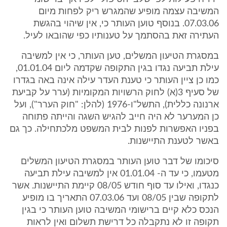
המשיבה עצמה מופיע שהמגרש ריק לפחות מיום
07.03.06. בנוסף טוען העותר כי, אין שיהוי בהגשת
העתירה זאת בהסתמך על טענותיו כפי שהובאו לעיל.
במסגרת הטיעון המשלים, טען העותר, כי אין למשיבה
עילת תביעה נגדו בגין התקופה שקדמה ליום 01.01.04,
כמו כן ציין העותר כי טענת העדר עילה אינה באה בגדרו
של סעיף 3(א) לחוק הרשויות המקומיות (ערר על קביעת
ארנונה כללית), התשל"ו-1976 (להלן: "חוק הערר"), ועל
כן המערער לא היה חייב להגיש השגה והייתה פתוחה
בפניו האפשרות לפנות לבית המשפט מלכתחילה. כך גם
באשר לטענת התיישנות.
סיכומו של דבר טוען העותר במסגרת הטיעון המשלים
מטעמו, כי עד ה- 01.01.04 אין למשיבה עילת תביעה
כנגדו, ואילו עד סוף חודש 08/05 קיימת התיישנות. אשר
לתקופה שבין 08/05 ועד 07.03.06 התאריך בו מופיע
הנכס כלא קיים ברישומי המשיבה טוען העותר כי בגין
תקופה זו לא נתקבלה כל דרישת תשלום ואין לראות