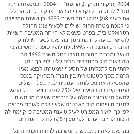
2004 (תיקוני חקיקה), התשס"ד - 2004, ובמסגרת תיקון
מס' 7 לחוק הנ"ל נקבע כי הוראות פרק ד' לחוק הכולל
את סעיף 8(ג) יחולו החל משנת 1993. כן טוענת המשיבה
כי לנוכח מטרת החוק יש ליתן לסעיף 8(ג) תחולה
רטרואקטיבית, בפרט כשממילא הייתה המשיבה רשאית
להגיש תביעה להרמת מסך בהתאם לסעיף 6 לחוק
החברות, התשנ"ה - 1995. לחילופין טוענת המשיבה כי
הואיל ומרבית החובות נוצרו החל משנת 1993 הרי
שהוראות חוק ההסדרים חלים עליו. לפי כך ניתן
להתייחס לתכליתו של הסעיף שמטרתו לבצע מעין
הרמת מסך סטטוטורית בין חברה המחזיקה בנכס
שהפסיקה את פעילותה העסקית לבין בעלי השליטה
המחזיקים בה בשיעור של 25% לפחות וזאת בכל הנוגע
לתשלומי ארנונה החלה על הנכסים שאינם משמשים
למגורים וייחוס חוב הארנונה שלא שולם לאותם פרטים.
לפי כך ולאור המפורט לעיל טוענת המשיבה כי קיימת לה
הזכות לחייב העותר לפי סעיף 8(ג) לחוק ההסדרים.
בהתאם לאמור, מבקשת המשיבה לדחות העתירה על