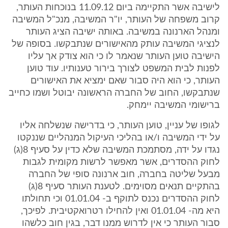
לישיבה אשר התקיימה ביום 11.09.12 בנוכחות העותר,
קרוב משפחה של העותר, יו"ר המשיבה, מנכ"ל המשיבה
ומנהל הארנונה במשיבה. באותה ישיבה הציג העותר
לנציגי המשיבה עותק מהאישורים שנתבקשו. בסופה של
הישיבה טוען העותר שנאמר לו כי הוא צודק אך עליו
לפנות לבית המשפט לצורך בירור טענותיו. עוד טוען
העותר, כי הוא היה סבור שאם ימציא את האישורים
שנתבקשו, החוב של החברה הראשונה יבוטל ושמו כחייב
ברישומי המשיבה יימחק.
לגופו של עניין, טוען העותר, כי בדרישה שנשלחה אליו
על ידי המשיבה ו/או בהליכי העיקול המנהליים שננקטו
נגדו על ידה, מסתמכת המשיבה שלא כדין על סעיף 8(ג)
לחוק ההסדרים, אשר מאפשר לרשות מקומית לגבות
מבעל שליטה בחברה, חוב ארנונה סופי של החברה
בהתקיים תנאים מסוימים. לטענת העותר סעיף 8(ג)
לחוק ההסדרים נכנס לתוקף ב- 01.01.04 וכי תחולתו
היא מה- 01.01.04 ואין להחילו רטרואקטיבית. לפיכך,
סבור העותר כי אין לדרוש ממנו דבר, בגין חוב כלשהו