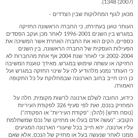
(2007) 1348).
מכאן לגוף המחלוקות שבין הצדדים -
העותר טוען בעתירתו, כי החברה הראשונה החזיקה
במגרש בין השנים 1996-2001 לאחר מכן ועקב הפסדים
כספיים, הקים הוא את החברה האחרת אשר המשיכה את
הפעילות העסקית של החברה הראשונה, בין השנים
2002-2004 וכי לאחר שנת 2004 אף אחת מהחברות לא
החזיקה או עשתה שימוש במגרש. מאידך טוענת המשיבה
כי העותר נמנע מלהודיע לה על שינוי החזקה במגרש ועל
כן הינו חייב בחוב הארנונה שבמחלוקת על כל התקופה
האמורה.
כידוע, החובה לשלם ארנונה לרשות מקומית, חלה על
המחזיק בנכס, זאת לפי סעיף 326 לפקודת העיריות
[נוסח חדש] (להלן: "פקודת העיריות" או הפקודה")
הקובע: "נעשה אדם בעלו או מחזיקו של נכס שמשתלמת
עליו ארנונה, יהא חייב בכל שיעורי הארנונה המגיעים
ממנו לאחר שנעשה בעל או מחזיק של הנכס, אלא שאם