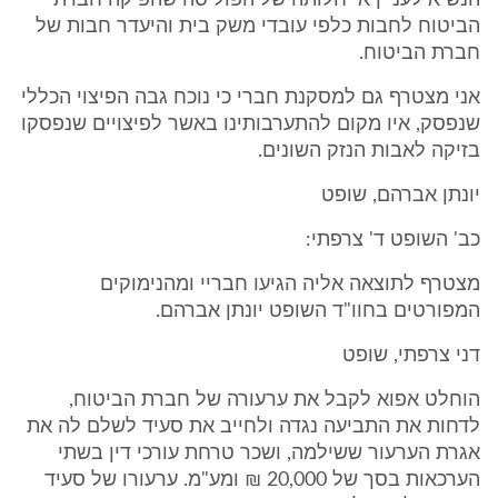
הנשיא לעניין אי חלותה של הפוליסה שהפיקה חברת
הביטוח לחבות כלפי עובדי משק בית והיעדר חבות של
חברת הביטוח.
אני מצטרף גם למסקנת חברי כי נוכח גבה הפיצוי הכללי
שנפסק, איו מקום להתערבותינו באשר לפיצויים שנפסקו
בזיקה לאבות הנזק השונים.
יונתן אברהם, שופט
כב' השופט ד' צרפתי:
מצטרף לתוצאה אליה הגיעו חבריי ומהנימוקים
המפורטים בחוו"ד השופט יונתן אברהם.
דני צרפתי, שופט
הוחלט אפוא לקבל את ערעורה של חברת הביטוח,
לדחות את התביעה נגדה ולחייב את סעיד לשלם לה את
אגרת הערעור ששילמה, ושכר טרחת עורכי דין בשתי
הערכאות בסך של 20,000 ₪ ומע"מ. ערעורו של סעיד