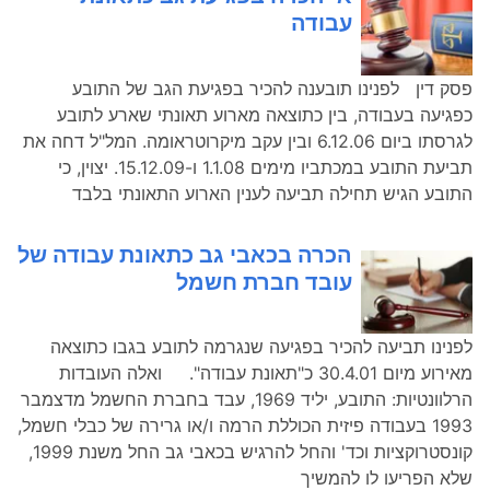
עבודה
פסק דין לפנינו תובענה להכיר בפגיעת הגב של התובע
כפגיעה בעבודה, בין כתוצאה מארוע תאונתי שארע לתובע
לגרסתו ביום 6.12.06 ובין עקב מיקרוטראומה. המל"ל דחה את
תביעת התובע במכתביו מימים 1.1.08 ו-15.12.09. יצוין, כי
התובע הגיש תחילה תביעה לענין הארוע התאונתי בלבד
הכרה בכאבי גב כתאונת עבודה של
עובד חברת חשמל
לפנינו תביעה להכיר בפגיעה שנגרמה לתובע בגבו כתוצאה
מאירוע מיום 30.4.01 כ"תאונת עבודה". ואלה העובדות
הרלוונטיות: התובע, יליד 1969, עבד בחברת החשמל מדצמבר
1993 בעבודה פיזית הכוללת הרמה ו/או גרירה של כבלי חשמל,
קונסטרוקציות וכד' והחל להרגיש בכאבי גב החל משנת 1999,
שלא הפריעו לו להמשיך