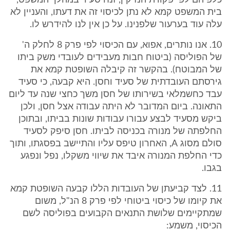
כלפיהם לפי פקודת הנזיקין, זנח סעיד במהלך המשפט,
בית המשפט קמא לא נתן לכיסוי זה את דעתו, והעניין לא
עלה עוד בערעור שלפנינו. על כן אין לנו להידרש לו.
10. אנו נותרים, אפוא, עם הכיסוי לפי פרק 8 לחלק ה'
של הפוליסה (ביטוח חבות מעבידים לעובדי משק ביתו
של המבוטח). בהקשר זה קיבלה השופטת קמא את
גירסתם העובדתית של סעיד וחסן. היא קבעה, כי סעיד
עבד כחשמלאי בשירותו של חסן משך כחצי שנה עד ליום
התאונה. ביום המדובר לא היתה עבודה אצל חסן, ולכן
ביקש מסעיד לבצע עבורו עבודות שונות בביתו, ובתוכן
החלפתה של מנורה בכניסה לביתו. חסן סיפק לסעיד
סולם מסוג A, האחרון טיפס עליו והתיישב בפסגתו, ותוך
כדי החלפת המנורה איבד את שיווי משקלו, נפל ונפגע
בגבו.
11. לצד קביעתן של העובדות הללו קבעה השופטת קמא
את קיומו של כיסוי ביטוחי לפי פרק 8 הנ"ל, משום
שמתקיימים שלושת התנאים הקבועים בפוליסה לשם
הכיסוי, משמע: