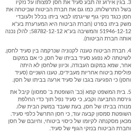
3. בגין אירוע זה תבע סעיד את חסן לפצותו על נזקיו
בשל התרשלותו, כמו גם את חברת הביטוח שביטחה את
חסן כנגד נזקי גוף שייגרמו לבאי ביתו בכלל ולעובדי
משק ביתו בפרט (חברת הביטוח היא המערערת בע"א
51946-12-12 והמשיבה בע"א 58782-12-12; להלן נכנה
אותה חברת הביטוח).
4. חברת הביטוח טענה לקנוניה שנרקמה בין סעיד לחסן.
לשיטתה לא נפגע סעיד בביתו של חסן, כי אם במקום
אחר, שמא במקום העבודה, וכיוון שלחסן לא היתה
פוליסת ביטוח אחריות מעבידים, טענו השניים (סעיד
וחסן) כי הפגיעה בגבו של סעיד ארעה בביתו של חסן.
5. בית המשפט קמא (כב' השופטת ב' סמסון) קיבל את
גירסת התביעה וקבע, כי סעיד נפל תוך כדי החלפת
מנורה בביתו של חסן, בעת שעבד במשק הבית שלו.
השופטת סמסון קבעה עוד, כי חסן התרשל כלפי סעיד.
מכאן מסקנתה לקיומו של כיסוי ביטוחי, וחיובם של חסן
וחברת הביטוח בנזקי הגוף של סעיד.