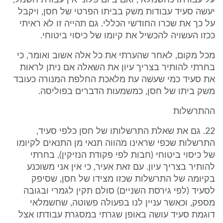
על עבודתו כחשמלאי, ואם ביום פלוני אין עבודת חשמל,
יעשה סעיד עבודות משק בביתו הפרטי של חסן, ויקבל
על כך את שכרו החודשי הכללי. גם תהייה זו לא ראיתי
ככזו העשויה להכשיל את קיומו של כיסוי ביטוחי.
מכל מקום, לאחר שהערתי את כל אלה אשוב ואומר, כי
בחרתי להותיר בצריך עיון את השאלה אם ניתן לראות
את סעיד כמי שעשה עת מלאכת החלפת המנורה כעובד
משק ביתו של חסן, כמשמעות הדברים בפוליסה.
ההתרשלות
22. גם את שאלת התרשלותו של חסן כלפי סעיד,
התרשלות שכפי שראינו מהווה תנאי מן התנאים לקיומו
של כיסוי ביטוחי (חבות לפי פקודת הנזיקין), בחרתי
להותיר בצריך עיון. עם זאת אעיר, כי אין אני משוכנע
בקיומה של התרשלות שכזו מצידו של חסן, שסיפק
לסעיד (לפי גירסת השניים) סולם תקין לגמרי ובגובה
מספק, וכאשר עניין לנו בפעולה פשוטה, שחשמלאי
דוגמת סעיד עושה באופן שגרתי במסגרת עבודתו אצל