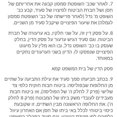
7. לאחר שכב' השופטת סמסון קבעה את אחריותם של
חסן ושל חברת הביטוח לפיצויו של סעיד, קבע כב'
השופט מ' נדל (לאחר פרישתה של כב' השופטת סמסון
לגמלה) את שיעור הפיצויים שיקבל סעיד מן השניים.
8. על פסק דין זה, על שני חלקיו, בא ערעורה של חברת
הביטוח. וגם סעיד הגיש ערעור על פסק הדין, בחלק
שעסק בו כב' השופט נדל, ובו הוא מלין על מיעוט
הפיצויים שנפסקו לו. הדיון בשני הערעורים נתקיים
במאוחד.
פסק הדין של בית המשפט קמא
9. בכתב תביעתו סמך סעיד את עילת התביעה על שתיים
מן החלופות שבפוליסה: ביטוח חבות חוקית כלפי צד
שלישי (פרק 7 לחלק ה' של הפוליסה), או ביטוח חבות
מעבידים לעובדי משק ביתו של המבוטח (פרק 8 לחלק
ה'). את החלופה הראשונה מבין השתיים, זו שקובעת
כיסוי ביטוחי לכלל באי ביתו של חסן אם האחרון עיוול