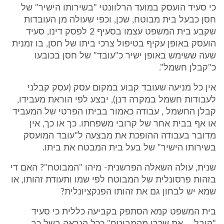
כי סעיד הועסק במועד הרלוונטי "בשירותו הישיר" של
חסן כבעל בית מבוטח, שכן, וכפי שעולה מן העובדות
שקבע בית המשפט עצמו בסעיף 2 לפסק דינו, סעיד
הועסק באופן עקיף בטיפול צרכי ביתו של חסן, בו זמנית
שעה ששימש באופן ישיר כ"עובד" של חסן בכובעו
כ"קבלן חשמל".
אין כל מניעה שעובד קבוע במקום עסק (עסק קבלני
לעבודות חשמל במקרה דנן), יבצע לפי הוראת מעבידו,
קבלן החשמל , עבודה כאמור בביתו הפרטי של המעביד
או אף בבית אחר של קרובי משפחתו. כך או כך, אין
מדובר בעבודה ההופכת את מבצעה ל"עובד המועסק
בשירותו הישיר" של בעל בית המבטח את ביתו.
שנית, עולה השאלה הפרשנית- מיהו "המבוטח"? האם די
בזהות פרסונלית של המבוטח לפי שמו ותעודת זהותו, או
שמא יש לבחון גם את זהותו הפנקציונלית?
בית המשפט קמא הסתפק בקביעה כללית כי סעיד