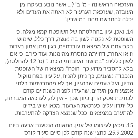
הערכאה הראשונה - מ' ב"י)... אשר נובע בעיקרו מן
העובדה, שערכאת הערעור לא ראתה את העדים ולא
יכלה להתרשם מהם במישרין."
14. ואכן, עיון בהחלטתה של השופטת קמא מגלה, כי
השופטת לא נקטה לשון בה נעשה, דרך כלל, שימוש
בקביעתם של ממצאים עובדתיים, כגון מתן אמון בעדות
זו או אחרת, דחייתה כחסרת מהימנות ועוד כיו"ב, כי אם
לשון כללית: "במישור העובדתי הוכח..." (ס' 12 להחלטה),
בלא להסביר מדוע כך "הוכח". ממצאיה של השופטת
הנכבדה נשענים, כך ניתן להניח, על עיון בפרוטוקול
הדיון, ועל טעמים שבהגיון, אך לא מהתרשמות בלתי
אמצעית מן העדים, שהעידו לפניה כשנתיים קודם
לכתיבת פסק הדין. כיוון שכך - אין לה, לערכאה המבררת,
כל יתרון עלינו כערכאת הערעור. מכאן שיש בידינו
להתערב בממצאים, ככל שנמצא הצדקה להתערבות.
15. מכאן לעיצומו של ענין. התאונה הנטענת ארעה ביום
25.9.2002. כחצי שנה קודם לכן סיים סעיד קורס