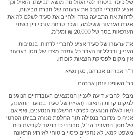
של כיסוי ביטוחי לפי הפוליסה מושא תביעתו. הואיל וכך
אציע לחבריי לקבל את ערעורה של חברת הביטוח,
לדחות את התביעה נגדה ולחייב את סעיד לשלם לה את
אגרת הערעור ששילמה, ושכר טרחת עורכי דין בשתי
הערכאות בסך של 20,000 ₪ ומע"מ.
את ערעורו של סעיד אציע לחבריי לדחות. בנסיבות
העניין, ובכלל זה העדר כל עמדה מצדו של חסן בערעור,
אין מקום לפסיקת הוצאות לזכותו.
ד"ר אברהם אברהם, סגן נשיא
כב' השופט יונתן אברהם
מבלי להביע דיעה לעניין הממצאים העובדתיים הנוגעים
למקום קרות התאונה (הפיזי) של סעיד במועד התאונה,
ו/או לאלה הנוגעים לפרטי הרשלנות הנטענים, ואף אם
אניח כי מדובר בנפילה תוך החלפת מנורה בביתו הפרטי
של חסן, המעביד הנ"ל, סבורני כי בניגוד לקביעת בית
משפט קמא, לא נתקיים כיסוי ביטוחי לאירוע התאונה