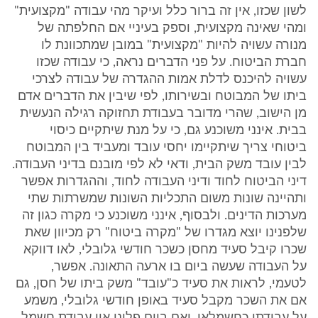
לשון שכזו, אין זה ברור כלל ועיקר מהי עבודה "מקצועית"
ומהי שאינה מקצועית, וספק בעיניי אם החלפתה של
מנורה עשויה להיות "מקצועית" במובן שמתכוונת לו
חברת הביטוח. על פני הדברים נראה, כי עבודה שכזו
עשויה להיכנס לדלת אמות ההגדרה של עבודה לצרכי
ביתו של המבוטח ובשירותו, לפי שיבין את הדברים אדם
מן הישוב, שהרי מדובר בעבודת תחזוקה רגילה הנעשית
בבית. אינני משוכנע גם, כי על מנת שיתקיים כיסוי
ביטוחי צריך שיתקיימו יחסי עובד ומעביד בין המבוטח
לבין עובד משק הבית, ודאי לא לפי מובנם בדיני העבודה.
דיני הביטוח לחוד ודיני העבודה לחוד, וההגדרות אפשר
ותהיינה שונות משום התכליות השונות שמשרתות שתי
מערכות הדינים. ולבסוף, אינני משוכנע כי מקרה כגון זה
שלפנינו יוצא מגדרו של "מקרה ביטוח" רק מכיוון שאת
שכרו קיבל סעיד מחסן כשכר חודשי גלובלי, לאו דווקא
על העבודה שעשה ביום בו ארעה התאונה. אפשר,
לטעמי, לראות את סעיד כ"עובד" משק ביתו של חסן, גם
אם את השכר מקבל סעיד באופן חודשי גלובלי, משמע