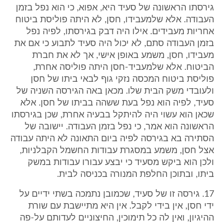
גירסתו הראשונה של סעיד היא, אפוא, כי הוא נפל בזמן
העבודה. אלא שלמעבידו, חסן, לא היתה פוליסת ביטוח
אחריות מעבידים. אילו היה דבק בגירסתו, לפיה נפל
בזמן העבודה סתם, לא יכול היה סעיד לתבוע כי אם את
מעבידו, חסן, משמע באופן אישי, אך לא את חברת
הביטוח. אלא שלמעביד-חסן היתה פוליסה אחרת,
פוליסת ביטוח המכסה נזקי גוף לבאי ביתו של חסן
ולעובדי משק הבית שלו. מכאן באה הגירסה השניה של
סעיד, לפיה הוא נפל בעת ששהה בביתו של חסן. אלא
שכאן הוא עשוי היה להיתקל בבעיה אחרת, שכן בגירסתו
הראשונה הוא אמר, כי נפל בזמן העבודה. יישובה של
הסתירה בא בגירסה לפיה ביום התאונה לא היתה עבודה
אצל חסן, משמע במסגרת עבודות החשמל הקבלניות,
ולכן הוא ביקש מסעיד כי יבצע עבורו עבודות במשק
ביתו, ובתוכן החלפת המנורה בכניסה לבית.
17. גירסה זו של סעיד, שכמובן נתמכה בשתי ידיים על
ידי חסן, אין בידי לקבל. אין היא מתיישבת עם שורת
ההיגיון, ואין לה כל תימוכין, החיצוניים לעדותם על-פה