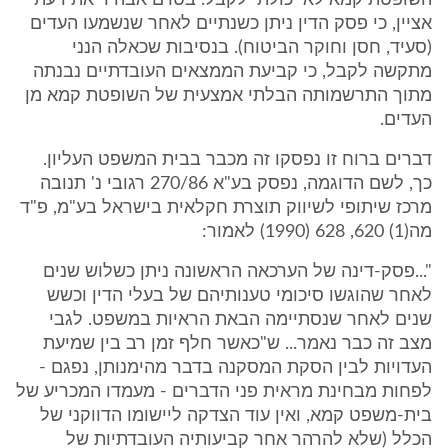
השופטת קמא לא יכולתי לקבל. בטרם אבהיר את דעתי
אציין, כי פסק הדין ניתן כשנתיים לאחר שנשמעו העדים
(סעיד, חסן וחוקר הביטוח). בנסיבות שכאלה הנני
מתקשה לקבל, כי קביעת הממצאים העובדתיים נבנתה
מתוך התרשמותה הבלתי אמצעית של השופטת קמא מן
העדים.
דברים ברוח זו נפסקו זה מכבר בבית המשפט העליון.
כך, לשם הדוגמה, נפסק בע"א 270/86 רגובי נ' תנובה
מרכז שיתופי לשיווק תוצרת חקלאית בישראל בע"מ, פ"ד
מה(1) 620, 628 (1990) לאמור:
"...פסק-דינה של הערכאה הראשונה ניתן כשלוש שנים
לאחר שהוגשו סיכומי טענותיהם של בעלי הדין וכשש
שנים לאחר שנסתיימה הבאת הראיות במשפט. לגבי
מצב זה כבר נאמר... ש"כאשר חלף זמן רב בין שמיעת
העדויות לבין הסקת המסקנה בדבר מהימנותן, נפגם -
לפחות מבחינת מראית פני הדברים - מעמדו המכריע של
בית-משפט קמא, ואין עוד הצדקה ליישומו הדווקני של
הכלל (שלא להרהר אחר קביעותיה העובדתיות של