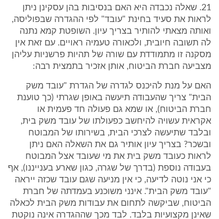
21. שאלה נכבדה היא האם בנסיבות בהן עסקינן ניתן
לראות את סעיד בחינת "עובד" לפי ההגדרה שבפוליסה,
ואותה מצאתי להותיר בצריך עיון. השופטת קמא נתנה
לה תשובה חיובית, ולכאורה טעמיה ראויים. עם זאת אין
מסקנה זו מתמודדת עם שורה של תהיות פרשניות עליהן
מצביעה חברת הביטוח, אותן אזכיר בתמצית רבה:
האם על מנת להיכנס לגדרה של הגדרת "עובד משק
הבית" צריך שהעבודה תיעשה באופן שגרתי (כך טוענת
חברת הביטוח), או שמא גם פעולה חד פעמית או
אקראית עשויה להיחשב כפעולתו של עובד משק בית,
ובלבד שתיעשה לצרכי הבית, בשירותו של המבוטח
ובשכר? בצריך עיון אותיר גם את השאלה האם ניתן
לראות כעובד משק בית את מי שעובד אצל המבוטח
בעבודה נוספת (בדרך של שגרה, כגון שארע בענייננו), אף
כי אני נוטה לדיעה, כי אין מניעה שגם עובד שכזה ייראה
"עובד משק הבית". אינני משוכנע בעמדתה של חברת
הביטוח, שביקשה לתחום את עבודות משק הבית לכאלה
שאינן מקצועיות בלבד. לבד מכך שההגדרה אינה נוקטת