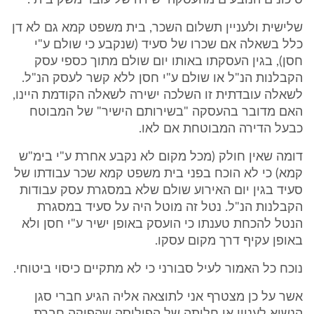
סיכונים הנובעים מהעסקה ישירה של עובד משק בית .
שלישית ולעניין תשלום השכר, בית משפט קמא גם לא דן
כלל בשאלה אם שכרו של סעיד (שנקבע כי שולם ע"י
חסן), בגין העסקתו באותו יום שולם מתוך כספי עסק
הקבלנות הנ"ל או שולם ע"י חסן ללא קשר לעסק הנ"ל.
לשאלה עובדתית זו השלכה ישירה לשאלה הקודמת היינו,
האם מדובר בהעסקה "בשירותם הישיר" של המבוטח
כבעל הדירה המבוטחת אם לאו.
דומה שאין חולק (מכל מקום לא נקבע אחרת ע"י בימ"ש
קמא) כי לא הוכח בפני בית משפט קמא שכר עבודתו של
סעיד בגין יום האירוע שולם שלא במסגרת עסק עבודות
הקבלנות הנ"ל. נטל זה מוטל היה על סעיד במסגרת
הנטל להכחת טענתו כי הועסק באופן ישיר ע"י חסן ולא
באופן עקיף דרך מקום עסקו.
נוכח כל האמור לעיל סבורני כי לא מתקיים כיסוי ביטוחי.
אשר על כן מצטרף אני לתוצאה אליה הגיע חברי סגן