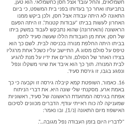
חשמלאים, והחל עובד אצל חסן כחשמלאי. הוא טען,
בתביעתו ואחר כך בעדותו בפני בית המשפט, כי ביום
התאונה לא היתה עבודה אצל חסן, ולכן ביקש ממנו
האחרון לעשות בביתו "עבודות קטנות". זו היתה הפעם
הראשונה (והאחרונה) שהוא נתבקש לעבוד במשק ביתו
של חסן. אחת מן העבודות הללו שעשה סעיד לחסן
בביתו היתה החלפת מנורה בכניסה לבית. לשם כך הוא
טיפס על סולם מסוג A, התיישב עליו כשכל אחת מרגליו
בצידו האחר של הסולם, והרים את ידיו על מנת להגיע
לבית המנורה. תוך כך הוא איבד את שיווי משקלו ונפל
ונפגע בגבו, זו גירסת סעיד.
16. כאמור, השופטת קמא קיבלה גירסה זו וקבעה כי כך
באמת ארע. מסקנתי שלי שונה היא. את דברי הניתוח
אפתח בגירסה המתועדת הראשונה של סעיד, ראשוניות
שמעניקה לה כוח ראייתי עודף. הדברים מכוונים לסיכום
האישפוז מיום התאונה (נ/1), ובו נאמר:
"לדבריו היום בזמן העבודה נפל מגובה...".