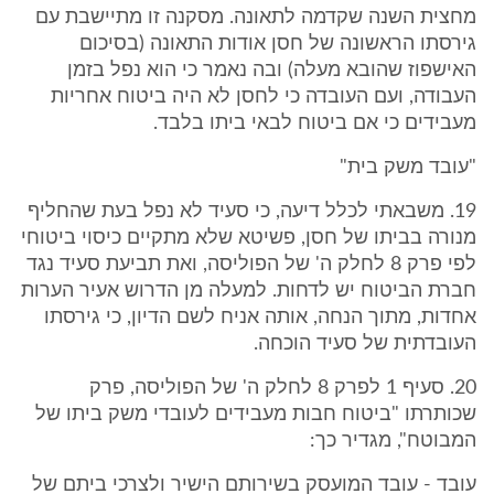
מחצית השנה שקדמה לתאונה. מסקנה זו מתיישבת עם
גירסתו הראשונה של חסן אודות התאונה (בסיכום
האישפוז שהובא מעלה) ובה נאמר כי הוא נפל בזמן
העבודה, ועם העובדה כי לחסן לא היה ביטוח אחריות
מעבידים כי אם ביטוח לבאי ביתו בלבד.
"עובד משק בית"
19. משבאתי לכלל דיעה, כי סעיד לא נפל בעת שהחליף
מנורה בביתו של חסן, פשיטא שלא מתקיים כיסוי ביטוחי
לפי פרק 8 לחלק ה' של הפוליסה, ואת תביעת סעיד נגד
חברת הביטוח יש לדחות. למעלה מן הדרוש אעיר הערות
אחדות, מתוך הנחה, אותה אניח לשם הדיון, כי גירסתו
העובדתית של סעיד הוכחה.
20. סעיף 1 לפרק 8 לחלק ה' של הפוליסה, פרק
שכותרתו "ביטוח חבות מעבידים לעובדי משק ביתו של
המבוטח", מגדיר כך:
עובד - עובד המועסק בשירותם הישיר ולצרכי ביתם של