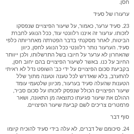
חסן.
ערעורו של סעיד
23. סעיד ערער, כאמור, על שיעור הפיצויים שנפסקו
לזכותו. ערעור זה איננו רלוונטי עוד, ככל הנוגע לחברת
הביטוח, לאחר מסקנתי בדבר הפטרתה מאחריותה כלפי
סעיד. הערעור נותר רלוונטי ככל הנוגע לחסן, כיוון
שהאחרון לא ערער על חיובו בשל התרשלותו, ולכן ייוותר
החיוב על כנו. באשר לשיעור הפיצויים בהם יחוב חסן,
בקביעת סכום הפיצויים על ידי כב' השופט נדל לא ראיתי
להתערב, בלא שאדרש לכל טענה וטענה מתוך שלל
הטענות שהעלה סעיד בערעור, מכיוון שלטעמי עומד
שיעור הפיצויים הכולל שנפסק לזכותו על סכום סביר,
ההולם את שיעור פגיעתו כתוצאה מן התאונה, ושאר
פרמטרים צריכים לשם קביעת שיעור הפיצויים.
סוף דבר
24. סיכומם של דברים, לא עלה בידי סעיד להוכיח קיומו