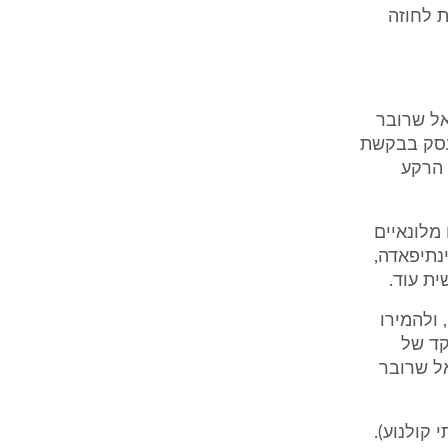
04.11.0 נחתמה תוספת לחוזה
ריאל שרובר
 עסק בבקשת
 הרקע
מלונאיים
נתיפאדה,
ת עוד.
 ולהמירו
קד של
ל שרובר
קולנוע).