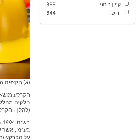
קניין רוחני
899
ירושה
644
(א) הקצאת ה
(להלן - הקרק
בש