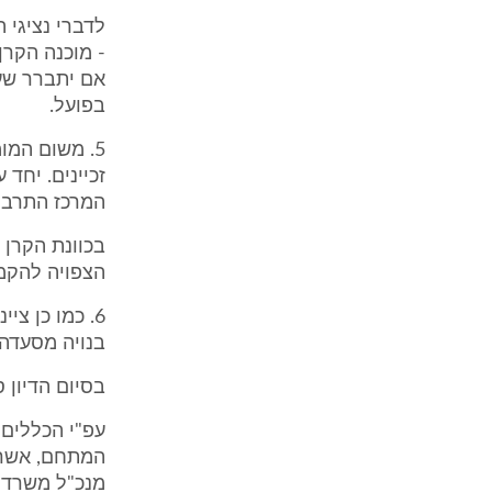
לדברי נציגי 
- מוכנה הקרן
אם יתברר שע
בפועל.
5. משום המו
זכיינים. יחד
המרכז התרבות
בכוונת הקרן 
הצפויה להקמ
בנויה מסעדה.
בסיום הדיון ס
עפ"י הכללים 
המתחם, אשר 
מנכ"ל משרד ה