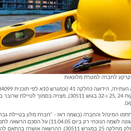
קרקע לחברה למטרת מלונאות
הקרק
חלקים מחלקות 24 ,25 ו-32 בגוש 30511), מצויה בסמוך לטיילת 
ע).
נת 1994 חתמו המינהל והחברה (בשמה דאז - "חברת מלון בטיילת גב
בע"מ", אשר שונה לשמה הנוכחי רק ביום 11.04.05) על ה
על הקרקע (חלק מחלקה 25 במגרש 30511). ההרשאה אושרה 