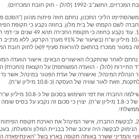
נת 1999, משהסתיימו הליכי התכנון, נחתם חוזה פיתוח מהוון ("הסכם 
חברה לשם הקמתו של בית מלון. בחוזה נקבע כי תקופת הפי
ביום 1.7.2002. עוד נקבע בחוזה כי תקופת החכירה תהא
יעמדו על כ-10.8 מיליון ש"ח (בשיעור של 91% מערך הקרקע, ללא
ר ממכרז בהתאם להוראות סעיף 9(א) לחוק חובת המכרזים.
 נחתם לאחר שהתקבלו האישורים הבאים: אישור הוועדה המ
ד התיירות (להלן - הוועדה המשותפת) על הקצאת (החכרת) ה
 הנהלת המינהל; ואישורה של ועדת הפטור במינהל, אשר נד
בשנת 1999 שילמה החברה את דמי השימוש ב
מע"מ בסכום של כ-1.8 מיליון ש"ח). יצוין כי סכום זה נקבע על בסיס שו
ממשלתי.
ביום 25.08.02, לבקשת החברה, אישר המינהל את הארכת תקופת הפיתו
 הנימוק לבקשה היה עיכוב שחל בבניית המלון והפעלתו, בעט
ני והמדיני ששרר באותה תקופה בארץ בשל "האינתיפאדה השנ