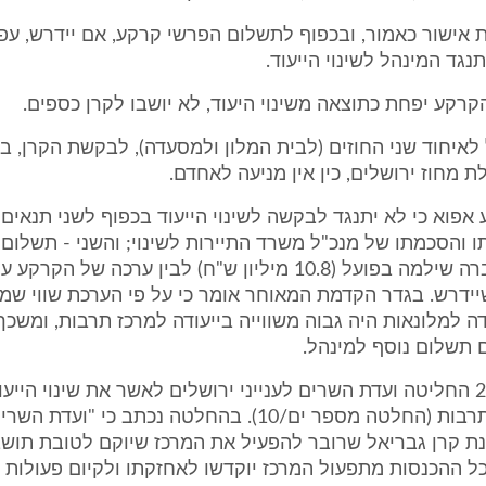
אישור כאמור, ובכפוף לתשלום הפרשי קרקע, אם יידרש, עפ"
נגד המינהל לשינוי הייעוד.
הקרקע יפחת כתוצאה משינוי היעוד, לא יושבו לקרן כספים.
לאיחוד שני החוזים (לבית המלון ולמסעדה), לבקשת הקרן, ב
 מחוז ירושלים, כין אין מניעה לאחדם.
 אפוא כי לא יתנגד לבקשה לשינוי הייעוד בכפוף לשני תנאים:
והסכמתו של מנכ"ל משרד התיירות לשינוי; והשני - תשלום 
הסכום שהחברה שילמה בפועל (10.8 מיליון ש"ח) לבין ערכה של הק
ידרש. בגדר הקדמת המאוחר אומר כי על פי הערכת שווי שמאי
ה למלונאות היה גבוה משווייה בייעודה למרכז תרבות, ומשכ
תשלום נוסף למינהל.
ביום 22.06.04 החליטה ועדת השרים לענייני ירושלים לאשר את שינוי היי
הקמת מרכז תרבות (החלטה מספר ים/10). בהחלטה נכתב כי "ו
נת קרן גבריאל שרובר להפעיל את המרכז שיוקם לטובת תושב
 כל ההכנסות מתפעול המרכז יוקדשו לאחזקתו ולקיום פעולות