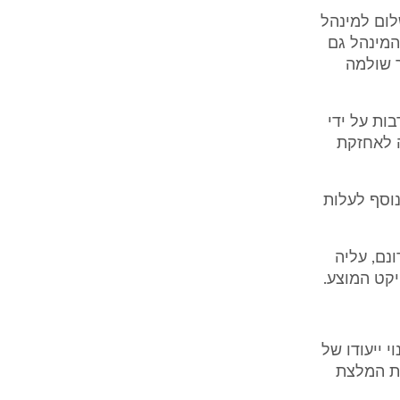
לום למינהל
המינהל גם
 שולמה
ות על ידי
ה לאחזקת
וסף לעלות
ציינה הקרן כי הינה חוכרת של חטיבת קרקע סמוכה, בשטח כ-2 דונם, עליה
יקט המוצע.
 ייעודו של
את המלצת