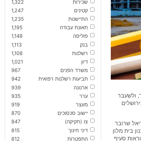
שכירות
1,322
קטינים
1,247
התיישנות
1,235
תאונת עבודה
1,195
פוליסה
1,148
בנק
1,113
רשלנות
1,108
דיון
1,021
משרד הפנים
967
תביעות רשלנות רפואית
942
ארנונה
939
ערר
935
ע מושא העתירה, הידועה כחלקה 41 (וכמגרש 10א לפי תוכנית 4099ד, ולשעבר
שרובר בירושלים
מעצר
919
יישוב סכסוכים
870
צו (חקיקה)
847
ריאל שרובר
דיני חינוך
815
סכם הרשאה לתכנון בית מלון
התפטרות
812
בהתאם להוראות סעיף