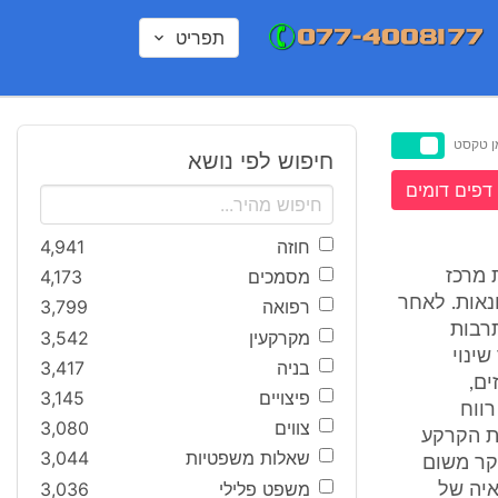
תפריט
ן טקסט
חיפוש לפי נושא
דפים דומים
חוזה
4,941
מסמכים
4,173
 המינהל), הקצה למשיבה 2, חברת מרכז
נאות. לאחר
רפואה
3,799
רבות
מקרקעין
3,542
שינוי
בניה
3,417
בת מכרזים,
פיצויים
3,145
רווח
צווים
3,080
ת הקרקע
שאלות משפטיות
3,044
קר משום
משפט פלילי
3,036
איה של