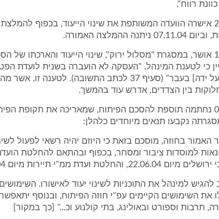
וונת רווח".
ביום 22.09.04 אישרה הוועדה המשותפת את שינוי הייעוד, בכפוף להמלצת
יתנה ההמלצה האמורה.
ביום 17.04.05 אושר, במסגרת "מסלול ירוק", שינוי הייעוד והארכתו של 
ן כי לטענת המינהל, "העסקה לא הועברה בשנית לועדת הפטו
כבר אושרה [על ידה] בעבר" (סעיף 37 לכתב התשובה). לטענה זו
וקות בין הצדדים, אדרש עוד בהמשך.
ביום 09.05.05 נחתמה תוספת להסכם הפיתוח, שמאריכה את תקופת הפי
 האמור בחוזה, מוסכם בזאת כי היוזם יהיה רשאי לפעול לשינו
אות למוסדות ציבור ומסחר, בכפוף ובהתאם להחלטת הועדה 
, והחלטת ועדת ממ"י תיירות מיום 22.09.04...
 להגיש למינהל את התוכניות לשינוי יעוד לאישורו. השימושים 
ו את השימושים הקיימים עפ"י חוזה הפיתוח, ובנוסף יתאפשר ש
 תרבות וספורט ובאולינג, בתי קולנוע וכ..." [כך במקור]