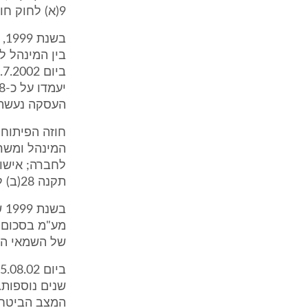
9(א) לחוק חובת המכרזים, התשנ"ב-1992 (להלן - חוק חובת המכרזים).
בש
בין המינהל ל
העסקה נעשתה בפטו
חוזה הפיתוח
המינהל ומשר
לחברה; אישור
תקנה 28(ב) לתקנות, וזאת לאור שוויה של העסקה (כ-10.8 מיליון ש"ח).
של השמאי ה
שנים נוספות.
המצב הביטחו