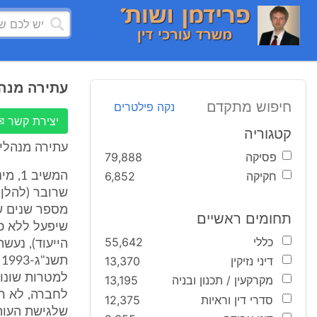
עתירה מנהל
חיפוש מתקדם
נקה פילטרים
יצירת קשר ✉
קטגוריה
עתירה מנהלי
פסיקה
79,888
חקיקה
6,852
שרובר (להלן 
מספר שנים ש
תחומים ראשיים
שיפעל ללא כו
כללי
55,642
דיני נזיקין
13,370
ת
למטרות שונו
מקרקעין / תכנון ובניה
13,195
לחברה, לא ר
סדרי דין וראיות
12,375
שלגישת העותר