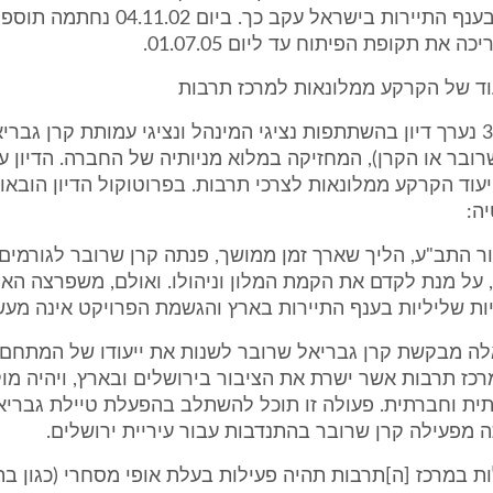
וההידרדרות בענף התיירות בישראל עקב כך. ביום 2
 את תקופת הפיתוח עד ליום 01.07.05.
יעוד של הקרקע ממלונאות למרכז תרבות
ביום 30.11.03 נערך דיון בהשתתפות נציגי המינהל ונציגי עמותת קרן גב
שרובר או הקרן), המחזיקה במלוא מניותיה של החברה. הדיון
ייעוד הקרקע ממלונאות לצרכי תרבות. בפרוטוקול הדיון הובאו
ה:
ור התב"ע, הליך שארך זמן ממושך, פנתה קרן שרובר לגורמים 
 על מנת לקדם את הקמת המלון וניהולו. ואולם, משפרצה האי
ת שליליות בענף התיירות בארץ והגשמת הפרויקט אינה מעשי
אלה מבקשת קרן גבריאל שרובר לשנות את ייעודו של המתחם,
כז תרבות אשר ישרת את הציבור בירושלים ובארץ, ויהיה מו
תית וחברתית. פעולה זו תוכל להשתלב בהפעלת טיילת גבריא
 מפעילה קרן שרובר בהתנדבות עבור עיריית ירושלים.
 במרכז [ה]תרבות תהיה פעילות בעלת אופי מסחרי (כגון בתי 