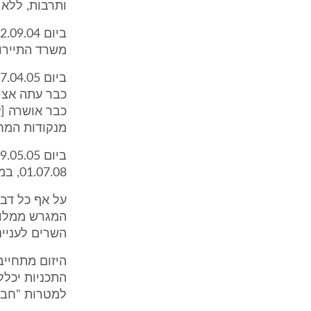
ותרבות, ללא כ
משרד התיירות, וביום 07.11.04 נ
כבר עתה אציי
מנקודות המחל
01.07.08, במסגרתה נקבעו תנאים מיוחדים כלהלן:
על אף כל דבר
המגרש ממלונ
השרים לענייני ירושלים מיום 22.06.04
היזום מתחייב
התכניות יכלל
למטרות "חברה,