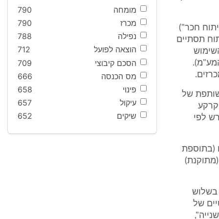
מומחה
790
מכרז
790
פיתוח חכר")
נפילה
788
תוח תסתיים
הוצאה לפועל
712
 49 שנים וכי דמי השימוש
הסכם קיבוצי
709
 מרכיב המע"מ).
מס הכנסה
666
פינוי
658
שותפת של
עיקול
657
קרקע
שיקים
652
רש לפי
סכום של כ-10.8 מיליון ש"ח (בתוספת
מה (מתוקנת)
ח בשלוש
יים של
ייה",