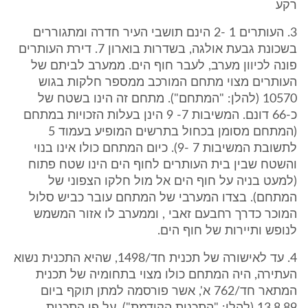
רקע
3. העותרים 1 -2 הינם תושבי העיר חדרה ומתגוררים
בשכונת גבעת אולגה, בשדרות בוארון 7. דירת העותרים
פונה לכיוון מערב, לעבר חוף הים. ממערב לביתם של
העותרים מצוי מתחם המורכב ממספר חלקות בגוש
10570 (להלן: "המתחם"). מתחם זה הינו בשטח של
כ-66 דונם. המשיבות 7- 9 הינן בעלות הזכויות במתחם
(המתחם מסומן בכחול בתרשים המופיע בעמוד 5
לתשובת המשיבות 7 -9). כיום המתחם כולו אינו בנוי
והשטח שבין בית העותרים לחוף הים הינו שטח פתוח
(למעט בניה על חוף הים אל מול חלקו הצפוני של
המתחם). בצדו המערבי של המתחם עובר כביש סלול
המוכר כדרך רחבעם זאבי , וממערב לו אזור המשמש
לנופש ותיירות של חוף הים.
4. עד לאישורה של תכנית חד/1498, שהיא התכנית נשוא
העתירה, היה המתחם כולו מצוי בתחומיה של תכנית
המתאר חד/762 א', אשר פורסמה למתן תוקף ביום