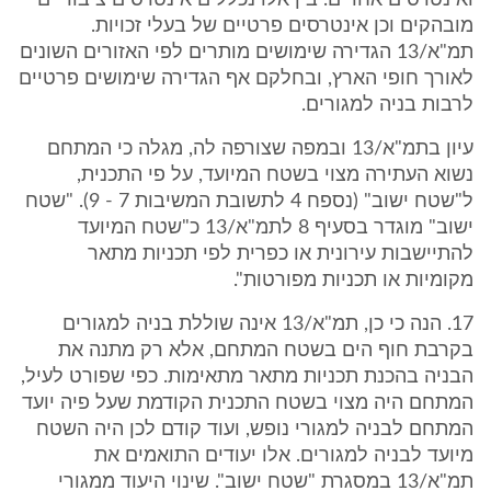
ואינטרסים אחרים. בין אלו נכללים אינטרסים ציבוריים
מובהקים וכן אינטרסים פרטיים של בעלי זכויות.
תמ"א/13 הגדירה שימושים מותרים לפי האזורים השונים
לאורך חופי הארץ, ובחלקם אף הגדירה שימושים פרטיים
לרבות בניה למגורים.
עיון בתמ"א/13 ובמפה שצורפה לה, מגלה כי המתחם
נשוא העתירה מצוי בשטח המיועד, על פי התכנית,
ל"שטח ישוב" (נספח 4 לתשובת המשיבות 7 - 9). "שטח
ישוב" מוגדר בסעיף 8 לתמ"א/13 כ"שטח המיועד
להתיישבות עירונית או כפרית לפי תכניות מתאר
מקומיות או תכניות מפורטות".
17. הנה כי כן, תמ"א/13 אינה שוללת בניה למגורים
בקרבת חוף הים בשטח המתחם, אלא רק מתנה את
הבניה בהכנת תכניות מתאר מתאימות. כפי שפורט לעיל,
המתחם היה מצוי בשטח התכנית הקודמת שעל פיה יועד
המתחם לבניה למגורי נופש, ועוד קודם לכן היה השטח
מיועד לבניה למגורים. אלו יעודים התואמים את
תמ"א/13 במסגרת "שטח ישוב". שינוי היעוד ממגורי