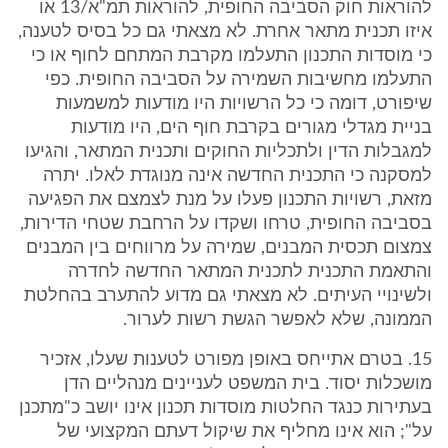
להוראות חוק הסביבה החופית, להוראות תמ"א/13 או
איזו תכנית מתאר אחרת. לא מצאתי גם כל בסיס לטענה,
כי מוסדות התכנון התעלמו מקרבת המתחם לחוף או כי
התעלמו מחשיבות השמירה על הסביבה החופית. כפי
שיפורט, דומה כי כל הרשויות היו מודעות למשמעות
בניית מגדלי מגורים בקרבת חוף הים, היו מודעות
למגבלות הדין ולתכליות החוקים ותכנית המתאר, והגיעו
למסקנה כי התכנית החדשה אינה מנוגדת לאלו. יתרה
מזאת, רשויות התכנון פעלו על מנת לצמצם את הפגיעה
בסביבה החופית, טרחו ושקדו על הרחבת שטחי הדירות,
צמצום תכסית המבנים, שמירה על מרווחים בין המבנים
והתאמת התכנית לתכנית המתאר החדשה לחדרה
ולשינויי העיתים. לא מצאתי גם מדוע להתערב בהחלטת
הממונה, שלא לאפשר הגשת רשות לערור.
15. בטרם אתייחס באופן מפורט לטענות שעלו, אזכיר
מושכלות יסוד. בית המשפט לעניינים מנהליים הדן
בעתירות כנגד החלטות מוסדות תכנון אינו יושב כ"מתכנן
על"; הוא אינו מחליף את שיקול דעתם המקצועי של