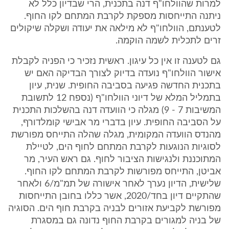
למרות שהוולחו"ף דנה בתכנית, הרי שבדיון כלל לא
ניתנה התייחסות מספקת לקרבת המתחם לקו החוף.
לטענתם, הוולחו"ף לא מילאה את יעודה ושקלה שיקולים
זרים לתכלית לשמה הוקמה.
גם לטענה זו אין כל עיגון. ראשית נזכיר כי הפניה לקבלת
אישור הוולחו"ף נועדה בדיוק לצורך הבדיקה האם יש
בתכנית החדשה פגיעה בסביבה החופית. שנית, עיון
בתמליל המלא של דיוני הוולחו"ף (נספח 12 לתשובת
המשיבות 7 - 9) מגלה כי הוועדה דנה בהשלכות התכנית
על הסביבה החופית. עיון בדברי מר אבישי קומלדורף,
מהנדס הוועדה המקומית, מגלה שהלה התייחס מפורשת
לסוגיות הנוגעות לקרבת המתחם לחוף הים, לטיילת
המתוכננת ולנגישות הציבור לחוף. גם ראש העיר, מר
אביטן, התייחס מפורשות לקרבת המתחם לקו החוף.
שלישית, הדיון נערך לאחר אישורה של תמ"מ/6 ולאחר
שהתקיים דיון בחד/2020, אשר כללו בחובן התייחסות
מפורשת לקביעת אזורים לבניה בקרבת חוף הים. הסוגיה
של בניה למגורים בקרבת החוף נדונה גם במסגרת