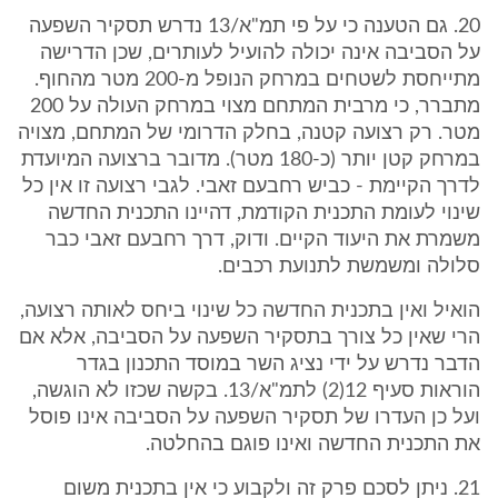
20. גם הטענה כי על פי תמ"א/13 נדרש תסקיר השפעה
על הסביבה אינה יכולה להועיל לעותרים, שכן הדרישה
מתייחסת לשטחים במרחק הנופל מ-200 מטר מהחוף.
מתברר, כי מרבית המתחם מצוי במרחק העולה על 200
מטר. רק רצועה קטנה, בחלק הדרומי של המתחם, מצויה
במרחק קטן יותר (כ-180 מטר). מדובר ברצועה המיועדת
לדרך הקיימת - כביש רחבעם זאבי. לגבי רצועה זו אין כל
שינוי לעומת התכנית הקודמת, דהיינו התכנית החדשה
משמרת את היעוד הקיים. ודוק, דרך רחבעם זאבי כבר
סלולה ומשמשת לתנועת רכבים.
הואיל ואין בתכנית החדשה כל שינוי ביחס לאותה רצועה,
הרי שאין כל צורך בתסקיר השפעה על הסביבה, אלא אם
הדבר נדרש על ידי נציג השר במוסד התכנון בגדר
הוראות סעיף 12(2) לתמ"א/13. בקשה שכזו לא הוגשה,
ועל כן העדרו של תסקיר השפעה על הסביבה אינו פוסל
את התכנית החדשה ואינו פוגם בהחלטה.
21. ניתן לסכם פרק זה ולקבוע כי אין בתכנית משום