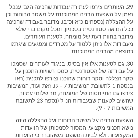
29. העותרים צירפו לעתירה עבודות שהכינה הגב' ענבל
נאמן על השפעת הבניה המתוכננת על משטר הרוחות וכן
על ההצללה (נספחים כ"א וכ"ב). מדובר בעבודה שהכינה
ככל הנראה סטודנטית בטכניון, ומכל מקום ברי שלא
מדובר בחוות דעת של מומחה. לטענת העותרים,
מעבודות אלו ניתן ללמוד על מטרדים ומפגעים שיגרמו
כתוצאה מהבניה המתוכננת.
30. גם לטענות אלו אין בסיס. בניגוד לעותרים, שסמכו
על עבודתה של הסטודנטית, סמכו רשויות התכנון על
סקר הצללה וסקר רוחות שהוכנו וצורפו לתכנית (ראו
בנספח 1 לתשובת המשיבות 7 - 9). זאת ועוד, המשיבות
צירפו גם התייחסות של המומחה, מר שלומי עמיור,
שהשיב לטענות שבעבודות הנ"ל (נספח 23 לתשובת
המשיבות 7 - 9).
השפעת הבניה על משטר הרוחות ועל ההצללה הינה
נושא תכנוני מקצועי, המסור לסמכותן של הוועדות
המקצועיות ולא לבית המשפט. משהוברר כי הוועדות