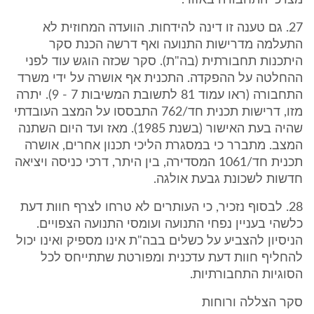
מצרכי התחבורה באזור.
27. גם טענה זו דינה להידחות. הוועדה המחוזית לא
התעלמה מדרישות התנועה ואף דרשה הכנת סקר
היתכנות תחבורתית (בה"ת). סקר שכזה הוגש עוד לפני
ההחלטה על ההפקדה. התכנית אף אושרה על ידי משרד
התחבורה (ראו עמוד 81 לתשובת המשיבות 7 - 9). יתרה
מזו, דרישות תכנית חד/762 התבססו על המצב העובדתי
שהיה בעת האישור (בשנת 1985). מאז ועד היום השתנה
המצב. מתברר כי במסגרת הליכי תכנון אחרים, אושרה
תכנית חד/1061 המסדירה, בין היתר, דרכי כניסה ויציאה
חדשות לשכונת גבעת אולגה.
28. לבסוף נזכיר, כי העותרים לא טרחו לצרף חוות דעת
כלשהי בעניין נפחי התנועה ועומסי התנועה הצפויים.
הניסיון להצביע על כשלים בבה"ת אינו מספיק ואינו יכול
להחליף חוות דעת עדכנית ומפורטת שתתייחס לכל
הסוגיות התחבורתיות.
סקר הצללה ורוחות