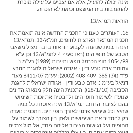
אינה יכולה להועיל, אלא אם יצביעו על עילה מוכרת
להתערבות בית המשפט וכזאת לא הוכחה.
הוראות תמ"א/13
16. העותרים טענו כי התכנית החדשה אינה תואמת את
תכנית המתאר הארצית לחופים, תמ"א/13. תמ"א/13
הינה תכנית שנועדה לקבוע הוראות בדבר ניצול משאבי
הטבע של חופי הים (ראו סעיף 4 לתמ"א/13 וכן ע"א
1054/98 חוף הכרמל נופש ותיירות (1989) בע"מ נ'
עמותת אדם טבע ודין - אגודה ישראלית להגנת הטבע,
פ"ד נו(3) 385, 408-409 (2002); עע"מ 8411/07 מעוז
דניאל בע"מ נ' אדם טבע ודין - אגודה ישראלית להגנת
הסביבה (28/1/10)). התכנית הינה חלק ממארג הדינים
שנועדו לשימור חופי הים ולהבטיח את זכות השימוש
בהם לציבור הרחב. תמ"א/13 אינה אוסרת כל בניה
שהיא וכל שימוש פרטי לאורך חופי הים. התכנית נועדה
רק להסדיר את השימושים ולאזן בין הצורך לשמור על
החופים ועל נגישות הציבור אליהם מחד, אל מול צרכים