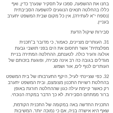
בחנו את ההשפעה, סמכו על תסקיר שנערך כדין, ואף
כללו בהחלטה תנאים הנוגעים להשפעה הסביבתית
(נספח י"א לעתירה), אין כל מקום שבית המשפט יתערב
בעניין.
סבירות שיקול הדעת
31. העותרים מציינים, כאמור, כי מדובר ב"תכנית
מפלצתית" אשר תחסום את הים בפני תושבי גבעת
אולגה והעיר כולה. לטענתם, ההחלטה המתירה בניית
מגדלים בגובה כה רב אינה סבירה, ופוגעת בזכותם של
העותרים לנוף לים, אור ושמש.
32. כפי שציינתי לעיל, היקף התערבותו של בית המשפט
בהחלטת רשויות התכנון מצומצם, ובית המשפט יתערב
רק כאשר קיימת עילה כגון שההחלטה חורגת באופן
ברור ממתחם הסבירות. לא כך הדבר במקרה הנוכחי.
התכנית החדשה באה במקומה של התכנית הקודמת,
שאף היא אישרה בניה, אם כי נמוכה יותר. המשיבות