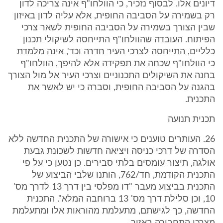
דיונים אלו. לבסוף נזכיר, כי הוולחו"ף אינה צריכה לדון
רק בשמירה על הסביבה החופית, אלא עליה לדון באיזון
שבין הצורך בשמירה על הסביבה החופית לשאר צרכי
הפיתוח. העובדה שהוולחו"ף התייחסה לשיקולי תכנון
כלליים, התייחסה לצרכי העיר חדרה וכד', אינה מלמדת
כי הוולחו"ף שכחה את תפקידה אלא להיפך, הוולחו"ף
בחנה את השיקולים התכנוניים וצרכי העיר אל מול הצורך
בהגנה על הסביבה החופית, וסברה כי יש לאשר את
התכנית.
תכנית תנועה
26. העותרים טוענים כי אישורה של התכנית החדשה ללא
הסדרה של דרכי כניסה ויציאה חדשות לשכונת גבעת
אולגה, תיצור עומסים בלתי סבירים. כן נטען כי על פי
התכנית הקודמת, חד/762, הותנו שלבי הביצוע של
התכנית בביצוע מעבר "דו מפלסי בין דרך 13 לדרך מס'
10, וכן סלילת דרך מס' 13 ברוחבה המלא". התכנית
החדשה, כך לגישתם, מתעלמת מהוראות אלו ומתעלמת