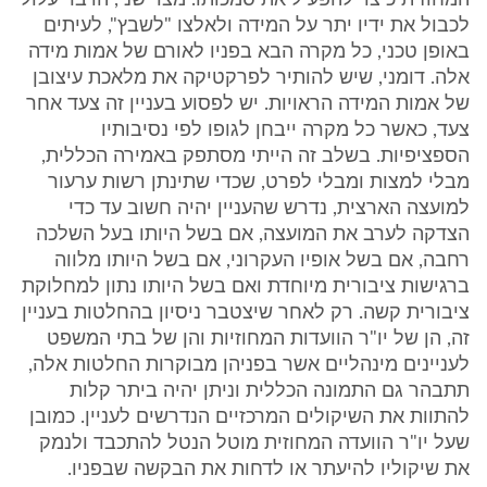
המחוזית כיצד להפעיל את סמכותו. מצד שני, הדבר עלול
לכבול את ידיו יתר על המידה ולאלצו "לשבץ", לעיתים
באופן טכני, כל מקרה הבא בפניו לאורם של אמות מידה
אלה. דומני, שיש להותיר לפרקטיקה את מלאכת עיצובן
של אמות המידה הראויות. יש לפסוע בעניין זה צעד אחר
צעד, כאשר כל מקרה ייבחן לגופו לפי נסיבותיו
הספציפיות. בשלב זה הייתי מסתפק באמירה הכללית,
מבלי למצות ומבלי לפרט, שכדי שתינתן רשות ערעור
למועצה הארצית, נדרש שהעניין יהיה חשוב עד כדי
הצדקה לערב את המועצה, אם בשל היותו בעל השלכה
רחבה, אם בשל אופיו העקרוני, אם בשל היותו מלווה
ברגישות ציבורית מיוחדת ואם בשל היותו נתון למחלוקת
ציבורית קשה. רק לאחר שיצטבר ניסיון בהחלטות בעניין
זה, הן של יו"ר הוועדות המחוזיות והן של בתי המשפט
לעניינים מינהליים אשר בפניהן מבוקרות החלטות אלה,
תתבהר גם התמונה הכללית וניתן יהיה ביתר קלות
להתוות את השיקולים המרכזיים הנדרשים לעניין. כמובן
שעל יו"ר הוועדה המחוזית מוטל הנטל להתכבד ולנמק
את שיקוליו להיעתר או לדחות את הבקשה שבפניו.