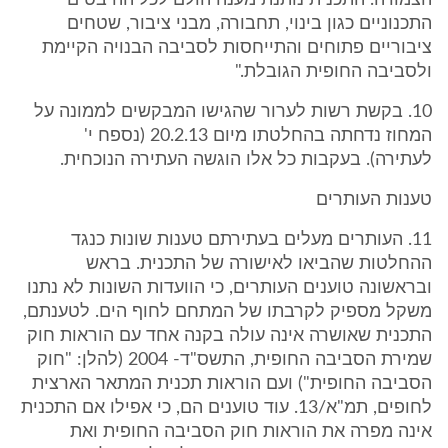
הצמודה. התכנית נותנת מענה הולם לכל ההיבטים
התכנוניים כגון בינוי, תחבורה, מבני ציבור, שטחים
ציבוריים פתוחים והתייחסות לסביבה הבנויה הקיימת
ולסביבה החופית הגובלת."
10. בקשת רשות לערור שהגישו המבקשים לממונה על
המחוז נדחתה בהחלטתו מיום 20.2.13 (נספח י'
לעתירה). בעקבות כל אלו הוגשה העתירה הנוכחית.
טענות העותרים
11. העותרים מעלים בעתירתם טענות שונות כנגד
ההחלטות שהביאו לאישורה של התכנית. בראש
ובראשונה טוענים העותרים, כי הוועדות השונות לא נתנו
משקל מספיק לקרבתו של המתחם לחוף הים. לטענתם,
התכנית שאושרה אינה עולה בקנה אחד עם הוראות חוק
שמירת הסביבה החופית, התשס"ד- 2004 (להלן: "חוק
הסביבה החופית") ועם הוראות תכנית המתאר הארצית
לחופים, תמ"א/13. עוד טוענים הם, כי אפילו אם התכנית
אינה מפרה את הוראות חוק הסביבה החופית ואת