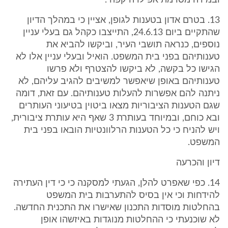
ובמידה מסוימת אפילו היקפה".
13. בטרם אדון בטענות לגופן, אציין כי במהלך הדיון
שהתקיים ביום 24.6.13, התייצבו כקהל גם בעלי עניין
נוספים, כנראה תושבי העיר, וביקשו להביא את
טענותיהם בפני בית המשפט. הואיל ובעלי עניין אלו לא
הגישו כל בקשה, לא ביקשו להצטרף ולא פרשו
טענותיהם באופן שיאפשר למשיבים להגיב עליהם, לא
ניתנה להם אפשרות להעלות טענותיהם. עם זאת, דומה
שגם הטענות הציבוריות מצאו ביטוין בטיעוני העותרים
ובא כוחם, ובמיוחד בעותרת 3 שאף היא עותרת ציבורית,
ויש להניח כי כל הטענות הרלוונטיות הובאו בפני בית
המשפט.
דיון והכרעה
14. כפי שאפרט להלן, הגעתי למסקנה כי כי דין העתירה
להידחות וכי אין בסיס להתערבות בית המשפט
בהחלטות מוסדות התכנון שאישרו את התכנית החדשה.
לא שוכנעתי כי ההחלטות מנוגדות באיזשהו אופן