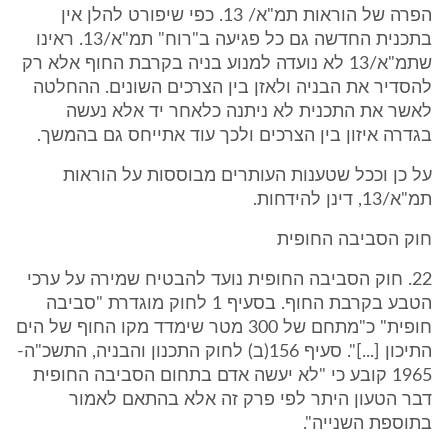
הפרה של הוראות תמ"א/ 13. כפי שיפורט להלן אין
בתכנית החדשה גם כל פגיעה ב"רוח" תמ"א/13. ראינו
שתמ"א/13 לא נועדה למנוע בניה בקרבת החוף אלא רק
להסדיר את הבניה ולאזן בין הצרכים השונים. ההחלטה
לאשר את התכנית לא ניתנה כלאחר יד אלא נעשה
בגדרה איזון בין הצרכים ולכך עוד אתייחס גם בהמשך.
על כן וככל שטענות העותרים מבוססות על הוראות
תמ"א/13, דינן להידחות.
חוק הסביבה החופית
22. חוק הסביבה החופית נועד להבטיח שמירה על ערכי
הטבע בקרבת החוף. בסעיף 1 לחוק מוגדרת "סביבה
חופית" כ"מתחם של 300 מטר שימדד מקו החוף של הים
התיכון [...]". סעיף 156(ב) לחוק התכנון והבניה, התשכ"ה-
1965 קובע כי "לא יעשה אדם בתחום הסביבה החופית
דבר הטעון היתר לפי פרק זה אלא בהתאם לאמור
בתוספת השנייה".