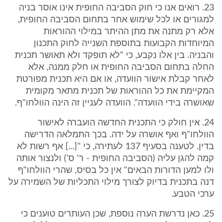
23. רואים אנו כי חוק הסביבה החופית אינו אוסר בניה
למגורים או לכל שימוש אחר בתחום הסביבה החופית,
אלא רק מתנה את מתן ההיתר במילוי ההוראות
המיוחדות הקבועות בתוספת השנייה לחוק התכנון
והבניה. בין אלו נקבע, כי "לא תופקד ולא תאושר תכנית
החלה בתחום הסביבה החופית או חלק ממנה, אלא
לאחר קבלת אישור הוועדה, או אם היא תכנית מפורטת
המקיימת את כל ההוראות של תכנית מתאר מקומית
שאושרה בידי הוועדה". הוועדה לעניין זה הינה הוולחו"ף.
24. אין חולק כי התכנית החדשה הועברה לאישור
הוולחו"ף ואף אושרה על ידה. בכך התמלאה הדרישה
בדין. לטענה בסעיף 137 לעתירה, כי "[...] אף רשות לא
קמה להגן עליה (הסביבה החופית - ר' ס') ולנצור אותה
ולו למען הדורות הבאים" אין כל בסיס, שהרי הוולחו"ף
דנה בתכנית בדיוק לצורך מילוי התכליות של השמירה על
ערכי הטבע.
25. כאן נדרשת הערה נוספת, שכן העותרים טוענים כי