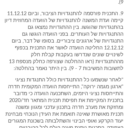
9).
9. התכנית פורסמה להתנגדויות הציבור, וביום 11.12.12
קיימה ועדת המשנה להתנגדויות של הוועדה המחוזית דיון
בהתנגדויות שהוגשו. בין ההתגדויות נמצאו גם
ההתנגדויות של העותרים. בפני הוועדה הוגשו גם
התנגדויות של ארגונים ציבוריים. בסופו של דבר, ביום
12.12.12 החליטה הוועדה לאשר את התכנית בכפוף
לשינויים שונים שנדרשו בעקבות קבלת חלק
מההתנגדויות (ראו ההחלטה שצורפה כחלק מנספח 13
לתשובות המשיבות 7 - 9). בין היתר נאמר בהחלטה:
"לאחר שנשמעו כל ההתנגדויות כולל התנגדות נציגי
"ארגון מגמה ירוקה", התייחסות הוועדה המקומית חדרה
והתייחסות נציגי היזמים, השתכנעה הוועדה כי מדובר
בתכנית המקיימת את תפיסת תכנית המתאר חד/2020
ומחזקת את מערב חדרה בתכנון עדכני ומגוון ומשנה
תכנית מאושרת שאינה תואמת את העידן הנוכחי מבחינת
יעוד הקרקע ואופי הבינוי והשתלבותה בשכונת המגורים