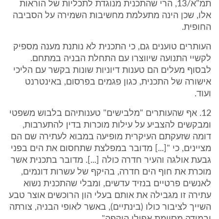
תמ"א/13, הרי שהתכנית מנוגדת לתכליות של הוראות
אלו, שכן הינה מתעלמת מחשיבות השמירה על הסביבה
החופית.
העותרים טוענים גם, כי התכנית לא נותנת מענה מספיק
לקשיי התנועה שיווצרו עם התחלת הבניה במתחם.
לבסוף מעלים הם טענות דיוניות שונות בקשר עם הליכי
אישורה של התכנית, כגון פגמים בפרסום, באינטרנט
ועוד.
12. אף שהעותרים "מלבישים" טענותיהם בלבוש משפטי
ומבקשים להצביע על עילות מוכרות בדין להתערבות,
דומה שזעקתם העיקרית מופיעה במבוא לעתירה שם הם
מציינים, כי "[...] מדובר במפלצת שתחסום את הים בפני
גבעת אולגה והעיר חדרה כולה [...]. מדובר בתכנית אשר
מוכרת את חוף הים חדרה, בהיקף של עשרות דונמים,
לאנשים פרטיים בנזיד עדשים, ומבלי שהתכנית נשוא
עתירה זו מגבילה את אותם בעלי הון הרוכשים אוצר טבע
השייך לציבור כולו (בינתיים), באשר לאופי הבניה, צורתה