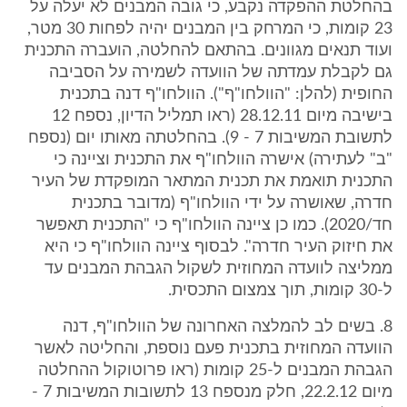
בהחלטת ההפקדה נקבע, כי גובה המבנים לא יעלה על
23 קומות, כי המרחק בין המבנים יהיה לפחות 30 מטר,
ועוד תנאים מגוונים. בהתאם להחלטה, הועברה התכנית
גם לקבלת עמדתה של הוועדה לשמירה על הסביבה
החופית (להלן: "הוולחו"ף"). הוולחו"ף דנה בתכנית
בישיבה מיום 28.12.11 (ראו תמליל הדיון, נספח 12
לתשובת המשיבות 7 - 9). בהחלטתה מאותו יום (נספח
"ב" לעתירה) אישרה הוולחו"ף את התכנית וציינה כי
התכנית תואמת את תכנית המתאר המופקדת של העיר
חדרה, שאושרה על ידי הוולחו"ף (מדובר בתכנית
חד/2020). כמו כן ציינה הוולחו"ף כי "התכנית תאפשר
את חיזוק העיר חדרה". לבסוף ציינה הוולחו"ף כי היא
ממליצה לוועדה המחוזית לשקול הגבהת המבנים עד
ל-30 קומות, תוך צמצום התכסית.
8. בשים לב להמלצה האחרונה של הוולחו"ף, דנה
הוועדה המחוזית בתכנית פעם נוספת, והחליטה לאשר
הגבהת המבנים ל-25 קומות (ראו פרוטוקול ההחלטה
מיום 22.2.12, חלק מנספח 13 לתשובות המשיבות 7 -