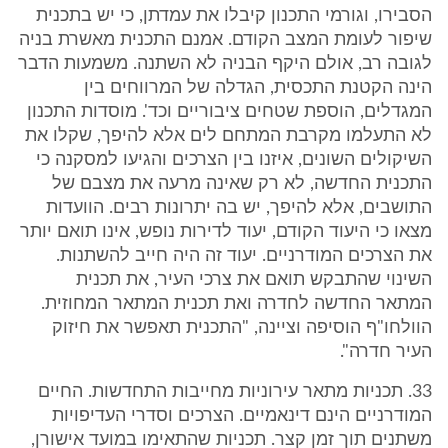
הסבירו, וגורמי התכנון קיבלו את עמדתן, כי יש בתכנית
שיפור לעומת המצב הקודם. אמנם התכנית מאשרת בניה
לגובה רב, אולם היקף הבניה לא השתנה. משמעות הדבר
הינה הקטנת התכסית, הגדלה של המרווחים בין
המגדלים, הוספת שטחים ציבוריים וכד'. מוסדות התכנון
לא התעלמו מקרבת המתחם לים אלא להיפך, שקלו את
השיקולים השונים, איזנו בין הצרכים והגיעו למסקנה כי
התכנית החדשה, לא רק שאינה מרעה את מצבם של
התושבים, אלא להיפך, יש בה יתרונות רבים. הוועדות
מצאו כי היעוד הקודם, יעוד לדירות נופש, אינו תואם יותר
את הצרכים המודרניים. יעוד זה היה חייב להשתנות.
השינוי שהתבקש תואם את צרכי העיר, את תכנית
המתאר החדשה לחדרה ואת תכנית המתאר המחוזית.
הוולחו"ף הוסיפה וציינה, "התכנית תאפשר את חיזוק
העיר חדרה".
33. תכניות מתאר עירוניות מחייבות התחדשות. החיים
המודרניים הינם דינאמיים. הצרכים וסדרי העדיפויות
משתנים תוך זמן קצר. תכניות שהתאימו במועד אישורן,