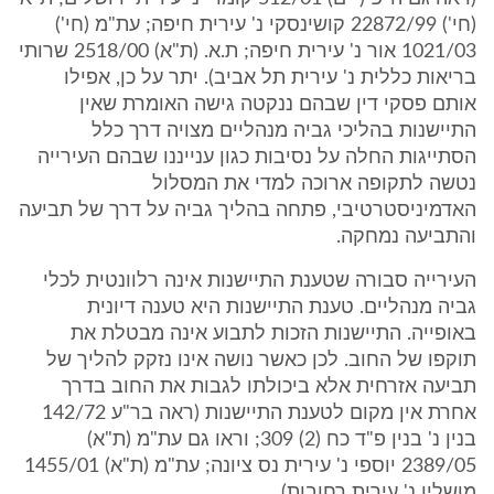
(חי') 22872/99 קושינסקי נ' עירית חיפה; עת"מ (חי')
1021/03 אור נ' עירית חיפה; ת.א. (ת"א) 2518/00 שרותי
בריאות כללית נ' עירית תל אביב). יתר על כן, אפילו
אותם פסקי דין שבהם ננקטה גישה האומרת שאין
התיישנות בהליכי גביה מנהליים מצויה דרך כלל
הסתייגות החלה על נסיבות כגון ענייננו שבהם העירייה
נטשה לתקופה ארוכה למדי את המסלול
האדמיניסטרטיבי, פתחה בהליך גביה על דרך של תביעה
והתביעה נמחקה.
העירייה סבורה שטענת התיישנות אינה רלוונטית לכלי
גביה מנהליים. טענת התיישנות היא טענה דיונית
באופייה. התיישנות הזכות לתבוע אינה מבטלת את
תוקפו של החוב. לכן כאשר נושה אינו נזקק להליך של
תביעה אזרחית אלא ביכולתו לגבות את החוב בדרך
אחרת אין מקום לטענת התיישנות (ראה בר"ע 142/72
בנין נ' בנין פ"ד כח (2) 309; וראו גם עת"מ (ת"א)
2389/05 יוספי נ' עירית נס ציונה; עת"מ (ת"א) 1455/01
מושלין נ' עירית רחובות).