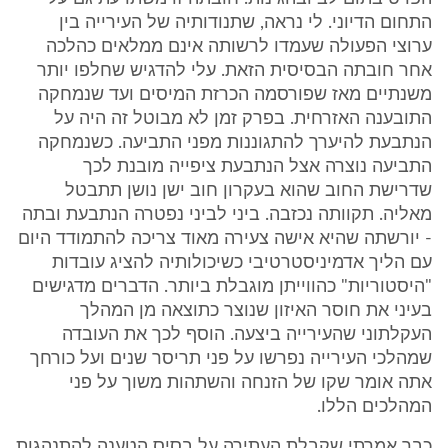
התחום הדיוני. לי נראה, שתנודותיה של העירייה בין
ערוצי הפעולה שעמדו לרשותה אינם ממלאים כהלכה
אחר חובתה הבסיסית הזאת. עלי להדגיש שחלפו יותר
משנתיים מאז שפורסמה הכרזת המיסים ועד שנמחקה
התובענה האזרחית. בפרק זמן לא מבוטל זה היה על
הנתבעת להיערך להתגוננות מפני התביעה. כשנמחקה
התביעה נוצרה אצל הנתבעת ציפייה מובנת לכך
שדרישת החוב שהוא בעקרון חוב ישן נושן תתבטל
מאליה. תקוותה נכזבה. ביני לביני נפטרה הנתבעת ובתה
- יורשתה שהיא אישה צעירה מאוד צריכה להתמודד היום
עם הליך אדמיניסטרטיבי כשיכולותיה להציג עובדות
"היסטוריות" כהווייתן מוגבלת ביותר. הדברים מדגישים
בעיני את חוסר האיזון שנוצר כתוצאה מן המהלך
העקלתוני שהעירייה ביצעה. הוסף לכך את העובדה
שמהלכי העירייה נפרשו על פני תריסר שנים ועל כורחך
אתה אומר שקו של הזנחה והשתהות משוך על פני
המהלכים הללו.
כבר אמרתי שקבלת העתירה על בסיס הטענה להתנהגות