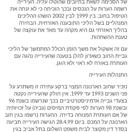
של הסכימה לשאת בחיובים שהוטלו עליה. העירייה
רשמה הערות על הנכסים ובכך הוכיחה כי לא זנחה את
הטיפול בחוב. בין 1999 לבין 2002 הושהו ההליכים
המנהליים בשל הליכי התובענה האזרחית. הבחירה
בהליך האזרחי גם היא מקהה עד מאד את עוקצה של
טענת ההשתהות.
עם זה אשקול את משך הזמן הכולל המתמשך של הליכי
גביית החוב כשאדון להלן בטענה שהעירייה נהגה עם
העותרת באורח לא ראוי ולא הוגן.
התנהלות העירייה
נזכיר שחוב הארנונה המצוי ברקע עתירה זו משתרע על
פני השנים 1993 עד 1999. אין חולק שהעירייה נקטה
בצעדי גבייה אדמיניסטרטיביים בכך שנרשמו בשנת 96
ובשנת 98 הערות לפי פקודת המיסים (גביה) על זכויותיה
של אם העותרת המנוחה בדירה. ההערות נרשמו בגין חוב
הארנונה על המכס. ביום 28.4.99 הגישה העירייה תביעה
בסדר דין מקוצר לבית משפט השלום בתל אביב בגין