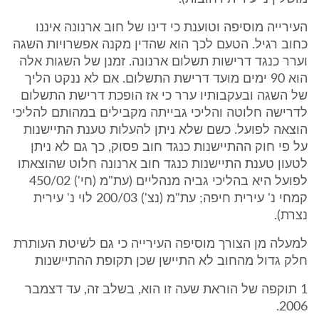
העירייה מוסיפה וטוענת כי דינו של חוב ארנונה איננו
כחוב רגיל. הטעם לכך הוא שהדין מקנה אפשרויות השגה
וערר כנגד דרישות תשלום ארנונה. זמנן של השגות אלה
הוא 90 ימים מועד דרישת התשלום. אם לא ננקט הליך
של השגה ובעקבותיו ערר כי אז הופכת דרישת התשלום
לדרישה חלוטה והליכי גבייתה מקבילים במהותם להליכי
הוצאה לפועל. כשם שלא ניתן להעלות טענת התיישנות
על פי חוק ההתיישנות כנגד חוב פסוק, כך גם לא ניתן
לטעון טענת התיישנות כנגד חוב ארנונה חלוט שהוצאתו
לפועל היא בהליכי גביה מנהליים (עת"מ (חי') 450/02
קמחי נ' עירית חיפה; עת"מ (נצ') 200/03 לוי נ' עירית
נצרת).
למעלה מן הצורך מוסיפה העירייה כי גם לשיטת העותרת
חלק גדול מהחוב לא התיישן שכן תקופת ההתיישנות
1 תוקפה של הוראת שעה זו הוא, בשלב זה, עד דצמבר
2006.