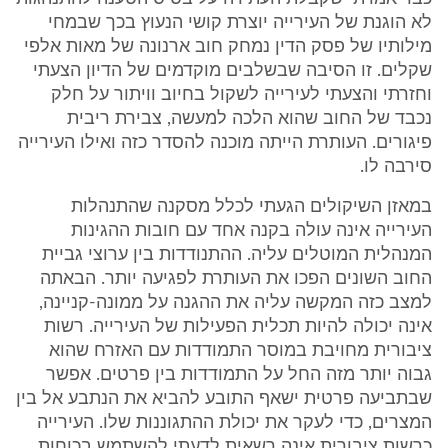
לא הוגנת של העירייה יוצרת קושי הנעוץ בכך שבמחי
מילותיו של פסק הדין נמחק חוב ארנונה של מאות אלפי
שקלים. זו הסיבה שבשלבים מוקדמים של הדיון הצעתי
וחזרתי והצעתי לעירייה לשקול בחיוב וויתור על חלק
נכבד של החוב שהוא הלכה למעשה, צבירת ריבית
פיגורים. העותרת הייתה מוכנה להסדר כזה ואילו העירייה
סירבה לו.
במאזן השיקולים הגעתי לכלל מסקנה שהתנהלות
העירייה אינה עולה בקנה אחד עם חובות ההגינות
המנהלית המוטלים עליה. ההתנודדות בין ערוצי גביית
החוב השונים הפכו את העותרת לפגיעה יותר. הבאתה
למצב כזה המקשה עליה את ההגנה על ממונה-קניינה,
אינה יכולה להיות תכלית הפעילות של העירייה. רשות
ציבורית מחויבת במוסר התמודדות עם האזרח שהוא
גבוה יותר מזה החל על התמודדות בין פרטים. אפשר
שבתביעה פרטית ישאף התובע להביא את הנתבע אל בין
המצרים, כדי לעקר את יכולת ההתגוננות שלו. העירייה
כרשות ציבורית אינה רשאית לדעתי להשתמש בכוחות