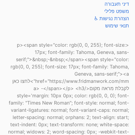
דיני תעבורה
משפט פלילי
הצהרת נגישות ♿
תנאי שימוש
<p><span style="color: rgb(0, 0, 255); font-size:
17px; font-family: Tahoma, Geneva, sans-
serif;">&nbsp;-&nbsp;</span><span style="color:
rgb(0, 0, 255); font-size: 17px; font-family: Tahoma,
Geneva, sans-serif;"><a
href="https://www.fridmanwork.com/mm">לחצו כאן
לקבלת מראה מקום</a> -</span></p> <h3
style='margin: 10px 0px; color: rgb(0, 0, 0); font-
family: "Times New Roman"; font-style: normal; font-
variant-ligatures: normal; font-variant-caps: normal;
letter-spacing: normal; orphans: 2; text-align: start;
text-indent: 0px; text-transform: none; white-space:
normal; widows: 2; word-spacing: 0px; -webkit-text-