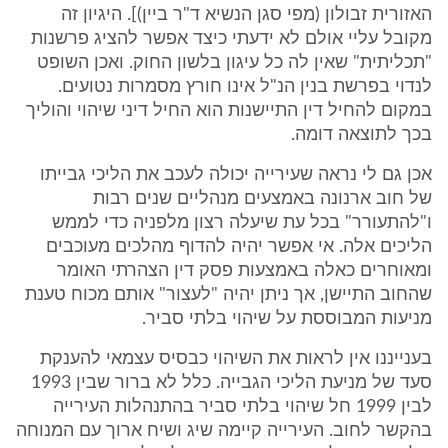
האזורית זבולון (מפי סגן הנשיא ד"ר ביין)]. היגיון זה
מקובל עליי אולם לא ידעתי כיצד אפשר להציג פרשנות
"תכליתית" שאין לה כל עיגון בלשון החוק. ואכן השופט
לנדוי בפרשת בנין הנ"ל אינו חורץ מסמרות נטועים.
במקום להחיל דין התיישנות הוא החיל דיני שיהוי והוליך
בכך לתוצאה דומה.
אכן גם לי נראה שעירייה יכולה לעכב את הליכי גבייתו
של חוב ארנונה באמצעים מנהליים שנים רבות
ו"להתעורר" בכל עת שיעלה רצון מלפניה כדי לממש
הליכים אלה. אי אפשר יהיה להדוף מהלכים מעוכבים
ומאוחרים כאלה באמצעות פסק דין הצהרתי האומר
שהחוב התיישן, אך ניתן יהיה "לעצור" אותם מכוח טענת
מניעות המבוססת על שיהוי בלתי סביר.
בענייננו אין לראות את השיהוי כבסיס עצמאי להענקת
סעד של מניעת הליכי הגבייה. כלל לא ברור שבין 1993
לבין 1999 חל שיהוי בלתי סביר בהתנהלות העירייה
בהקשר לחוב. העירייה קיימה שיג ושיח ארוך עם המנוחה