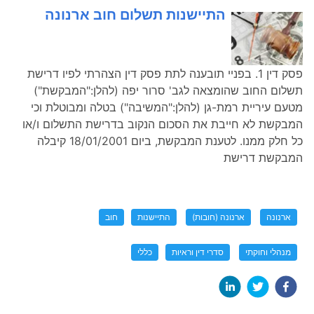
התיישנות תשלום חוב ארנונה
פסק דין 1. בפניי תובענה לתת פסק דין הצהרתי לפיו דרישת
תשלום החוב שהומצאה לגב' סרור יפה (להלן:"המבקשת")
מטעם עיריית רמת-גן (להלן:"המשיבה") בטלה ומבוטלת וכי
המבקשת לא חייבת את הסכום הנקוב בדרישת התשלום ו/או
כל חלק ממנו. לטענת המבקשת, ביום 18/01/2001 קיבלה
המבקשת דרישת
ארנונה
ארנונה (חובות)
התיישנות
חוב
מנהלי וחוקתי
סדרי דין וראיות
כללי