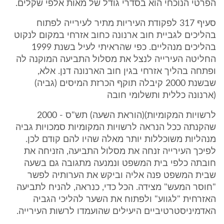
הפרטי הנוכחי הוא בסדרי גודל של מאות אלפי שקלים.
סעיף 317 לפקודת העיריות מתיר לעירייה לפתוח
בהליכים לגביית חוב ארנונה כחוב אזרחי במקום לנקוט
בהליכים מנהליים. כפי שהראיתי לעיל בשנת 1999
החליטה העירייה לנצל את מסלול התביעה המוקנה לה
ופתחה בהליך אזרחי בגין חוב הארנונה דנן. אלא,
שבשנת 2000 קיבלה תוקף הכרזת המיסים (גביה)
(ארנונה כללית ותשלומי חובה
לרשויות המקומיות)(הוראת השעה) תש"ס - 2000
שהקנתה ככל הנראה לרשויות המקומיות סמכויות גביה
מנהליות משוכללות יותר מאלה שהיו להם קודם לכן.
לפיכך העירייה זנחה את מסלול התביעה, הזניחה את
חובתה כלפי בית המשפט ונמנעה מתגובה גם בשעה
שבית המשפט פנה אליה וביקש את הערותיה לפשר
"חוסר המעש" מצידה. הכל כדי, כנראה, להניח לתביעה
האזרחית "לגווע" ולפתוח את השער להליכי הגביה
האדמיניסטרטיביים היעילים שהועמדו לרשות העירייה.