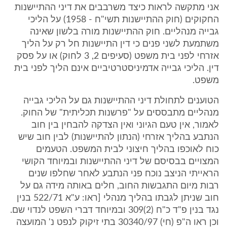
אני מתקשה לראות כיצד משרבבים את דיני ההתיישנות
החקוקים (חוק ההתיישנות תשי"ח - 1958) על הליכי
גבייה מנהליים. חוק ההתיישנות מורה בלשון שאינה
משתמעת לשני פנים כי דין התיישנות חל רק על הליך
אזרחי לפני בית משפט (סעיפים 2, 3 לחוק) או על פסק
דין. הליכי גבייה אדמיניסטרטיביים אינם הליך לפני בית
משפט.
הטוענים לתחולת דיני ההתיישנות גם על הליכי גבייה
מנהליים מתבססים על "פרשנות תכליתית" של החוק.
לאמור, אין טעם הגיוני ואין הצדקה להבחין בין חוב
הנתבע בהליך אזרחי (הנתון להתיישנות) לבין חוב שיש
כוח לאוכפו בהליך חיצוני לבית המשפט. הטעמים
המצויים בבסיסם של דיני ההתיישנות ובמיוחד הקושי
הראייתי הניצב נוכח פני הנתבע לאחר שחלפו שנים
רבות מיום התגבשות החוב, חלים באותה מידה גם על
חוב שניתן לגבתו בהליך מנהלי [ראו: ע"א 522/71 בנין
נגד בנין פ"ד כ"ח (2)309 ובמיוחד דברי השפט לנדוי שם.
וכן ראו ה"פ (חי) 30340/97 בתי זיקוק לנפט נ' המועצה