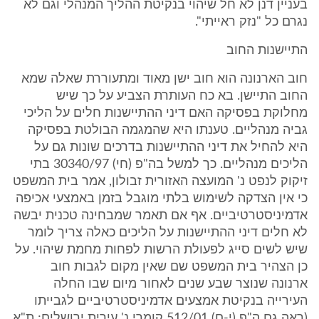
בעניין דנן לא חל שיהוי בנקיטת ההליך המנהלי וגם לא
נגרם כל "נזק ראייתי".
התיישנות החוב
חוב הארנונה הוא חוב ישן מאוד ומתעוררת שאלה שמא
החוב התיישן. בא כח העותרת הצביע על כך שיש
מחלוקת בפסיקה האם דיני ההתיישנות חלים על הליכי
גביה מנהליים. טענתו היא שהמגמה הבולטת בפסיקה
היא להחיל את דיני ההתיישנות בדרכים שונות גם על
הליכים מנהליים. כך למשל בה"פ (חי) 30340/97 בתי
זיקוק לנפט נ' המועצה האזורית זבולון, אמר בית המשפט
כי אין הצדקה לשימוש בלתי מוגבל בזמן באמצעי אכיפה
אדמיניסטרטיביים. אף אם תאמר שמבחינה טכנית יבשה
לא חלים דיני ההתיישנות על הליכים כאלה צריך לומר
שיש לשים סייג לפעולת הרשות לפחות מחמת שיהוי. על
כן הצהיר בית המשפט שם שאין מקום לגבות חוב
ארנונה שנוצר שבע שנים לאחור מיום שבו החלה
העירייה בנקיטת אמצעים אדמיניסטרטיביים לגבייתו
(ראה גם ה"פ (י-ם) 512/01 קומרי נ' עירית ירושלים; ת"א