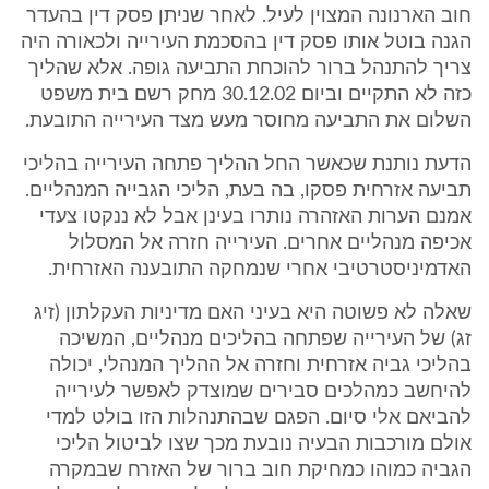
חוב הארנונה המצוין לעיל. לאחר שניתן פסק דין בהעדר
הגנה בוטל אותו פסק דין בהסכמת העירייה ולכאורה היה
צריך להתנהל ברור להוכחת התביעה גופה. אלא שהליך
כזה לא התקיים וביום 30.12.02 מחק רשם בית משפט
השלום את התביעה מחוסר מעש מצד העירייה התובעת.
הדעת נותנת שכאשר החל ההליך פתחה העירייה בהליכי
תביעה אזרחית פסקו, בה בעת, הליכי הגבייה המנהליים.
אמנם הערות האזהרה נותרו בעינן אבל לא ננקטו צעדי
אכיפה מנהליים אחרים. העירייה חזרה אל המסלול
האדמיניסטרטיבי אחרי שנמחקה התובענה האזרחית.
שאלה לא פשוטה היא בעיני האם מדיניות העקלתון (זיג
זג) של העירייה שפתחה בהליכים מנהליים, המשיכה
בהליכי גביה אזרחית וחזרה אל ההליך המנהלי, יכולה
להיחשב כמהלכים סבירים שמוצדק לאפשר לעירייה
להביאם אלי סיום. הפגם שבהתנהלות הזו בולט למדי
אולם מורכבות הבעיה נובעת מכך שצו לביטול הליכי
הגביה כמוהו כמחיקת חוב ברור של האזרח שבמקרה