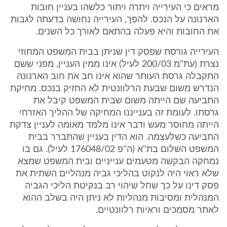
מראים כי העירייה ויתרה ויתור כלשהו בעניין חובות
הארנונה על הנכס. להפך, העירייה נחושה בדעתה לגבות
את החובות והיא פעלה בהתאם לאורך כל השנים.
העירייה גורסת שפסק דין שניתן בבית המשפט המחוזי
נצרת (עת"מ 200/03 לעיל) אינו ממין העניין, מפני ששם
התקבלה גרסת העותר שהוא אינו חב את חוב הארנונה
הנדרש משום שבעת הרלוונטית לא החזיק בנכס. מחיקת
התביעה שם הייתה משום שבית המשפט קיבל את
גרסתו. לעומת זה בענייננו המחיקה של ההליך האזרחי
הייתה מחוסר מעש ודבר אינו מלמד מאומה לעניין צדקת
התביעה כשלעצמה. הוא הדין בעניין שהתברר בבית
המשפט השלום בת"א (ה"פ 176048/02 לעיל). גם בו
נמחקה הבקשה מטעמים ענייניים ובית המשפט שמצא
שלא ראוי היה לנקוט בהליכי גביה מנהליים השתית את
פסק דינו על כך שחל שיהוי רב בנקיטת הליכי הגביה
המנהלית ומסיבות מנהליות לא ניתן היה בשלב ההוא
לאתר מסמכים וראיות רלוונטיים.