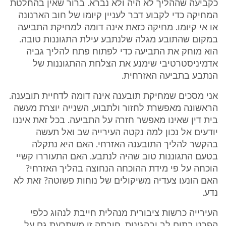
כקביעה שההליך לא היה ולא נברא. ברור שאין בהחלטת
המחיקה כדי לקבוע דבר לעניין קיומו של חוב הארנונה
או אי קיומו. מחיקה כזאת אינה דומה למחיקת התביעה
במקום שהתובע מגלה שלנתבע עילת התגוננות טובה.
הוא מוחק את התביעה כדי לפתוח פתח להליך גביה
אדמיניסטרטיבי שימנע את הצלחת ההתגוננות של
הנתבע בתביעה האזרחית.
אני מסכים שמחיקת תובענה אינה דומה לדחיית תובענה.
הראשונה מאפשרת לחזור ולתבוע, השנייה יוצרת מעשה
בית דין שאינו מאפשר חזרה על התביעה. בכל זאת איננו
יודעים אל נכון למה נקטה העירייה שב ואל תעשה
בהקשר להליך התובענה האזרחי. האם היא נתקלה
בטעם התגוננות טוב שהיה לנתבע. האם התעוררו קשיי
הוכחה על פי מידת ההוכחה הנחוצה בהליך האזרחי?
האם הונעו צעדיה משיקולים של נוחות פשוטה? זאת לא
נדע.
העירייה כרשות ציבורית מנהלית חייבת לנהוג כלפי
הפרט בתום לב ובהגינות. חובתה זו משתרעת גם על