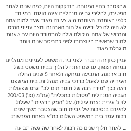
שהצטבר בחיי המנוחה. הזדקקות היום, כמה שנים לאחר
הפטירה, להליכי גבייה מנהליים אינה הוגנת, במיוחד
כלפי העותרת. העותרת היא צעירה מאוד שעד למות אמה
לא היה לה כל ידיעה על חוב הארנונה ומצב ענייני הנכס
והרכוש של אמה. היכולת שלה להתמודד היום עם טענות
לחוב שראשית היווצרותו לפני כתריסר שנים ויותר,
מוגבלת מאוד.
עניין כגון זה התברר לפני בית המשפט לעניינים מנהליים
במחוז הצפון. גם שם התנהל הליך בבית משפט בשל
חוב ארנונה. התביעה נמחקה ולאחר 5 שנים החלה
העירייה שם לפעול בדרכי גביה מנהליות. בית המשפט
ראה בכך "מידה רבה של חוסר תום לב" וגרס שפעולות
הגביה המנהלית "פסולות בתכלית" (עת"מ (נצ') 200/03
לוי נ' עירית נצרת עילית). על "הנזק הראייתי" שעלול
להיגרם בנסיבות של גביית חוב שהצטבר משך שנים
רבות עמד בית המשפט השלום בת"א באחת הפרשות:
... לאחר חלוף שנים כה רבות לאחר שהוגשה תביעה