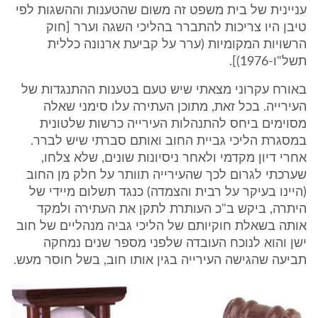
עניינית של בית משפט זה משום שהטענות וההשגות לפי
טיבן היו צריכות להתברר בהליכי השגה וערר [חוק
הרשויות המקומיות (ערר על קביעת ארנונה כללית
תשל"ו-1976)].
באורח עקרוני מצאתי שיש טעם בטענות ההתנגדות של
העירייה. בכל זאת, מתוכן העתירה עלו סימני שאלה
מסוימים ביחס להתנהלות העירייה כרשות שלטונית
במסגרת הליכי גביית החוב ואותם סברתי שיש לברר.
אחרי דיון מקדמי ולאחר ניסיונות שונים, שלא צלחו,
שערכתי לגרום לכך שהעירייה תוותר על חלק מן החוב
(היינו בעיקר על רבית והצמדה) כנגד תשלום מיידי של
היתרה, ביקש ב"כ העותרת לתקן את העתירה ולמקד
אותה בשאלת חוקיותם של הליכי גביה מנהליים של חוב
ישן והוא לנוכח העובדה שלפני מספר שנים נמחקה
תביעה שהגישה העירייה בגין אותו חוב, בשל חוסר מעש.