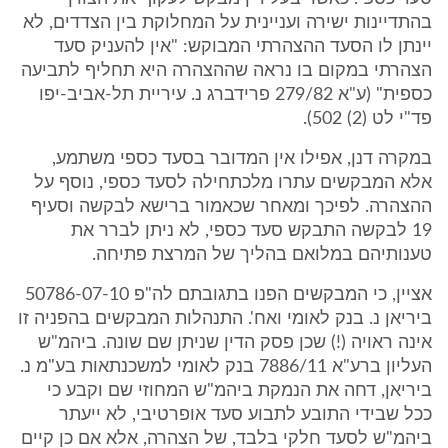
בהתדיינות ישירה ועניינית על המחלוקת בין הצדדים, לא
יינתן לו הסעד ההצהרתי המבוקש: "אין להעניק סעד
הצהרתי במקום בו נראה שההצהרה היא תחליף לתביעה
כספית" (ע"א 279/82 פרידברג נ. עיריית תל-אביב-יפו
פד"י לט (2) 502).
במקרה דנן, אפילו אין המדובר בסעד כספי משתמע,
אלא המבקשים עתרו מלכתחילה לסעד כספי, נוסף על
ההצהרה. לפיכך ומאחר שכאמור ברישא לבקשה וסעיף
19 לבקשה התבקש סעד כספי, לא ניתן לברר את
טענותיהם במלואם בהליך של המרצת פתיחה.
אציין, כי המבקשים הפנו בתגובתם לה"פ 50786-07-10
ביריאן נ. בנק לאומי ואח'. התנהלות המבקשים בהפניה זו
אינה ראויה (!) שכן פסק הדין שניתן שם שונה. ביהמ"ש
העליון ברע"א 7886/11 בנק לאומי למשכנתאות בע"מ נ.
ביריאן, דחה את הנמקת ביהמ"ש המחוזי שם וקבע כי
ככל שבידי התובע לתבוע סעד אופרטיבי, לא ייעתר
ביהמ"ש לסעד חלקי בלבד, של הצהרה, אלא אם כן קיים