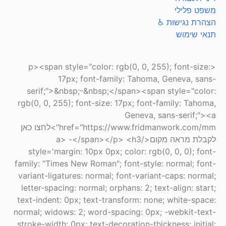
משפט פלילי
הצהרת נגישות ♿
תנאי שימוש
<p><span style="color: rgb(0, 0, 255); font-size:
17px; font-family: Tahoma, Geneva, sans-
serif;">&nbsp;-&nbsp;</span><span style="color:
rgb(0, 0, 255); font-size: 17px; font-family: Tahoma,
Geneva, sans-serif;"><a
href="https://www.fridmanwork.com/mm">לחצו כאן
לקבלת מראה מקום</a> -</span></p> <h3
style='margin: 10px 0px; color: rgb(0, 0, 0); font-
family: "Times New Roman"; font-style: normal; font-
variant-ligatures: normal; font-variant-caps: normal;
letter-spacing: normal; orphans: 2; text-align: start;
text-indent: 0px; text-transform: none; white-space:
normal; widows: 2; word-spacing: 0px; -webkit-text-
stroke-width: 0px; text-decoration-thickness: initial;