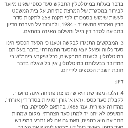
בדבר בעלות במיטלטלין התבקש סעד כספי שאינו מיועד
לבירור במסגרת של המרצת פתיחה, על בית המשפט
לעשות שימוש בסמכותו לפי תקנה 258 לתקנות סדר
הדין האזרחי התשמ"ד - 1984, ולהורות על העברת הדיון
בתביעה לסדר דין רגיל ותשלום האגרה בהתאם.
3. המבקשים התנגדו לבקשה וטענו כי הסעד הכספי הינו
סעד נלווה ופועל יוצא מהסעד ההצהרתי בדבר בעלותם
במיטלטלין. לטענת המבקשים, ככל שיקבע ביהמ"ש כי
המדובר בבעלותם במיטלטלין, אין כל שאלה בדבר
חובת השבת הכספים לידיהם.
דיון:
4. הלכה מפורשת היא שהמרצת פתיחה אינה מיועדת
לקבלת סעד כספי. (ראו א' גורן "סוגיות בסדר דין אזרחי",
מהדורה עשירית, עמ' 485). בהתאם לפסיקה, בתי
המשפט לא יתנו יד למתן סעד הצהרתי, מקום שמהות
התביעה היא כספית, וזאת גם אם לא נתבע במפורש
סעד כספי. כאשר בעל דין מבקש לעקוף את הצורך