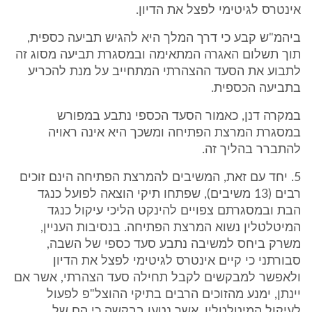
אינטרס לגיטימי לפצל את הדיון.
ביהמ"ש קבע כי דרך המלך היא להגיש תביעה כספית,
תוך תשלום האגרה המתאימה ובמסגרת תביעה מסוג זה
לתבוע את הסעד ההצהרתי המתחייב על מנת להכריע
בתביעה הכספית.
במקרה דנן, כאמור הסעד הכספי נתבע במפורש
במסגרת המרצת הפתיחה ומשכך היא אינה ראויה
להתברר בהליך זה.
5. יחד עם זאת, המשיבים להמרצת הפתיחה הינם זוכים
רבים (13 משיבים), שפתחו תיקי הוצאה לפועל כנגד
הבת ובמסגרתם צפויים להינקט הליכי עיקול כנגד
המיטלטלין נשוא המרצת הפתיחה. בנסיבות העניין,
משרק ביחס למשיבה נתבע סעד כספי של השבה,
סבורתני כי קיים אינטרס לגיטימי לפצל את הדיון
ולאפשר למבקשים לקבל תחילה סעד הצהרתי, אשר אם
יינתן, ימנע מהזוכים הרבים בתיקי ההוצל"פ לפעול
לעיקול המיטלטלין, אשר נטען בבקשה כי הם של