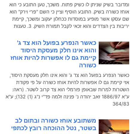
ומדובר בשיק שניתן לו כשיק פתוח. משכך, טען התובע כי הוא
אוחז כשורה בשיק. התובע הוסיף וציין כי השם "פרי וירק" הוא
שם עסקו אשר מופיע במוסדות ככחלון יעקוב ומשכך, קיימת
יריבות בין הצדדים והוא זכאי לקבל תמורת השיק. 3. טענות
כאשר הנפרע בפועל הוא צד ג'
והוא אינו חלק מעסקת היסוד
קיימת גם לו אפשרות להיות אוחז
כשורה
כאשר הנפרע בפועל הוא צד ג' והוא אינו חלק מעסקת היסוד,
אזי קיימת גם לו אפשרות להיות אוחז כשורה על פי פקודת
השטרות למרות שבאופן פורמלי הוא צד קרוב לשטר. (ראה:
ע"א 1886/97 זאב יהודה נ' פנינה זלמה פד"י נ"ג (1) 132); ע"א
364/83
משתובע אוחז כשורה ובתום לב
בשטר, נטל ההוכחה רובץ לכתפי