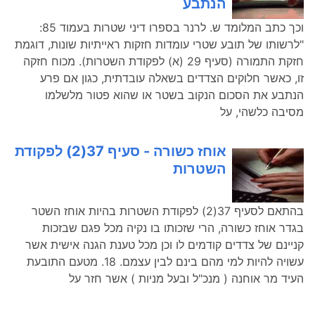
הנתבע
וכך כתב המלומד ש. לרנר בספרו דיני שטרות בעמוד 85:
"לרשותו של תובע שטרי עומדות חזקות ראייתיות שונות, דוגמת
חזקת התמורה (סעיף 29 (א) לפקודת השטרות). מכוח חזקה
זו, כאשר חלוקים הצדדים בשאלה עובדתית, כגון אם פרע
הנתבע את הסכום הנקוב בשטר או שהוא פטור מלשלמו
מסיבה כלשהי, על
אוחז כשורה - סעיף 37(2) לפקודת
השטרות
בהתאם לסעיף 37(2) לפקודת השטרות בהיות אוחז השטר
בגדר אוחז כשורה, הרי שזכותו בו נקיה מכל פגם שבזכות
קניינם של צדדים קודמים לו וכן מכל טענת הגנה אישית אשר
עשויה להיות למי מהם בינם לבין עצמם. 18. מטעם התובעת
העיד מר אוחנה ( מנכ"ל ובעל מניות ) אשר חזר על