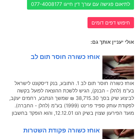
לתיאום פגישה עם עורך דין חייגו 077-4008177
חיפוש דפים דומים
אולי יעניין אותך גם:
אוחז כשורה חוסר תום לב
אוחז כשורה חוסר תום לב 1. התובע, בנק דיסקונט לישראל
בע"מ (להלן - הבנק), הגיש ללשכת ההוצאה לפועל בקשה
לביצוע שיק בסך 38,715.30 ₪ שמשך הנתבע, רחמים יעקב,
לפקודת עותק ספיד פרינט (1999) בע"מ (להלן - החברה).
מועד הפירעון שצוין בשיק הנו 12.12.01, והוא הופקד בחשבון
אוחז כשורה פקודת השטרות