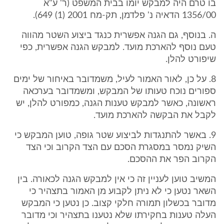
בו טרם היה למבקש יומו בבית המשפט (ר' ע"א
1356/00 הדאיה נ' פלדמן, תק-מח 2001 (1) 649).
ה. בנוסף, גם הגנה אפשרית כנגד ביצוע השטר מהווה
טעם נוסף להארכת מועד. למבקש הגנה אפשרית, כפי
שיפורט להלן.
8. על כן, לאור האמור לעיל, משמדובר באיחור של ימים
ספורים נוכח טעותו של המבקש, ומשמדובר בערכאה
ראשונה, כאשר למבקש טענות הגנה, כמפורט להלן, יש
לקבל את הבקשה להארכת מועד.
9. באשר להתנגדות לביצוע שטר גופה, טוען המבקש כי
השיק נמסר במסגרת הסכם עם הצד הקרוב וכי הצד
הקרוב הפר את ההסכם.
המשיב טוען לעניין זה כי אין למבקש הגנה לכאורה. בין
השאר נטען כי לא ניתן לקבוע מן האמור בתצהיר כי
מדובר בכשלון תמורה חלקי קצוב. כן נטען כי המבקש
העלה טענות בחקירתו שלא נטענו בתצהיר וכי מדובר