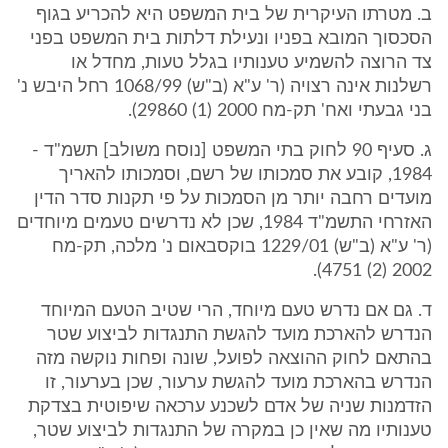
ב. מטרתו העיקרית של בית המשפט היא להכריע בגוף
הסכסוך המובא בפניו ונעילת דלתות בית המשפט בפני
צד הרוצה להשמיע טענותיו בגלל טעות, מחדל או
רשלנות אינה רצויה (ר' ע"א (ב"ש) 1068/99 רחל היבש נ'
בני גבעתי ואח' תק-מח 2000 (1) 29860).
ג. סעיף 90 לחוק בתי המשפט [נוסח משולב] תשמ"ד -
1984, קובע את סמכותו של רשם, וסמכותו להאריך
מועדים רחבה יותר מן הסמכות על פי תקנות סדר הדין
האזרחי התשמ"ד 1984, שכן לא נדרשים טעמים מיוחדים
(ר' ע"א (ב"ש) 1229/01 בוקסבאום נ' מלכה, תק-מח
2002 (2) 4751).
ד. גם אם נדרש טעם מיוחד, הרי שטיב הטעם המיוחד
הנדרש להארכת מועד להגשת התנגדות לביצוע שטר
בהתאם לחוק ההוצאה לפועל, שונה ופחות נוקשה מזה
הנדרש בהארכת מועד להגשת ערעור, שכן בערעור, זו
הזדמנות שניה של אדם לשכנע ערכאה שיפוטית בצדקת
טענותיו מה שאין כן במקרה של התנגדות לביצוע שטר,