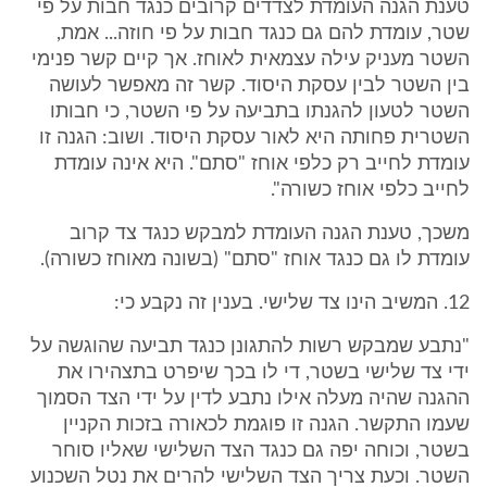
טענת הגנה העומדת לצדדים קרובים כנגד חבות על פי
שטר, עומדת להם גם כנגד חבות על פי חוזה... אמת,
השטר מעניק עילה עצמאית לאוחז. אך קיים קשר פנימי
בין השטר לבין עסקת היסוד. קשר זה מאפשר לעושה
השטר לטעון להגנתו בתביעה על פי השטר, כי חבותו
השטרית פחותה היא לאור עסקת היסוד. ושוב: הגנה זו
עומדת לחייב רק כלפי אוחז "סתם". היא אינה עומדת
לחייב כלפי אוחז כשורה".
משכך, טענת הגנה העומדת למבקש כנגד צד קרוב
עומדת לו גם כנגד אוחז "סתם" (בשונה מאוחז כשורה).
12. המשיב הינו צד שלישי. בענין זה נקבע כי:
"נתבע שמבקש רשות להתגונן כנגד תביעה שהוגשה על
ידי צד שלישי בשטר, די לו בכך שיפרט בתצהירו את
ההגנה שהיה מעלה אילו נתבע לדין על ידי הצד הסמוך
שעמו התקשר. הגנה זו פוגמת לכאורה בזכות הקניין
בשטר, וכוחה יפה גם כנגד הצד השלישי שאליו סוחר
השטר. וכעת צריך הצד השלישי להרים את נטל השכנוע