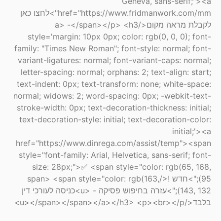
Geneva, sans-serif;"><a
href="https://www.fridmanwork.com/mm">לחצו כאן
לקבלת מראה מקום</a> -</span></p> <h3
style='margin: 10px 0px; color: rgb(0, 0, 0); font-
family: "Times New Roman"; font-style: normal; font-
variant-ligatures: normal; font-variant-caps: normal;
letter-spacing: normal; orphans: 2; text-align: start;
text-indent: 0px; text-transform: none; white-space:
normal; widows: 2; word-spacing: 0px; -webkit-text-
stroke-width: 0px; text-decoration-thickness: initial;
text-decoration-style: initial; text-decoration-color:
initial;'><a
href="https://www.dinrega.com/assist/temp"><span
style="font-family: Arial, Helvetica, sans-serif; font-
size: 28px;">✅ <span style="color: rgb(65, 168,
95);">חדש !</span> <span style="color: rgb(163,
143, 132);">עזרה בחיפוש פסיקה - <u>כניסה לעורכי דין
בלבד</u></span></span></a></h3> <p><br></p>