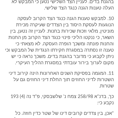
בהגנת בדים. לעניין הצד השלישי נטען כי המבקש לא
העלה טענות הגנה כנגד הצד שלישי.
10. למבקש טענות הגנה כנגד הצד הקרוב לעסקה
הנוגעות לעסקת היסוד בין הצדדים שעיקרה מכירת
מוניטין, מלאי וזכות שכירות בחנות. לעניין זה נטען, בין
השאר, כי ננקטו הליכי פינוי כנגד הצד הקרוב מן החנות
והחנות פונתה ומשכך הופרה העסקה. לא מצאתי כי
טענה זו נסתרה במסגרת חקירתו הנגדית של המבקש וכי
ניתן לקבוע כי מדובר בהגנת בדים. משכך נראה כי יש
מקום לערוך בירור עובדתי במסגרת ההליך העיקרי.
11. המגמה בפסיקת השנים האחרונות הינה קירוב דיני
השטרות לדיני החוזים תוך החלת דיני החוזים גם על
שטרות.
כך, בדנ"א 258/98 צמח נ' שלשבסקי, פ"ד נה (4) 193
נקבע כי:
"אכן, בין צדדים קרובים דינו של שטר כדין חוזה. כל