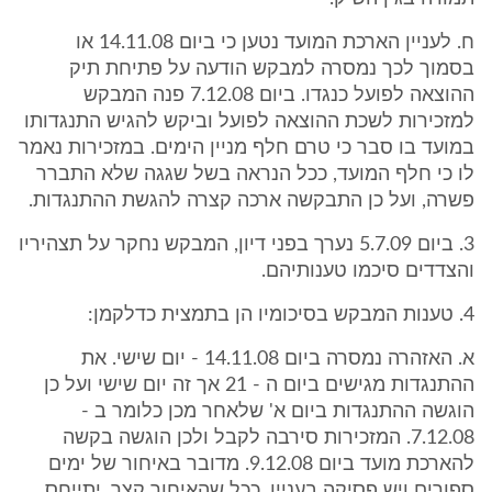
ח. לעניין הארכת המועד נטען כי ביום 14.11.08 או
בסמוך לכך נמסרה למבקש הודעה על פתיחת תיק
ההוצאה לפועל כנגדו. ביום 7.12.08 פנה המבקש
למזכירות לשכת ההוצאה לפועל וביקש להגיש התנגדותו
במועד בו סבר כי טרם חלף מניין הימים. במזכירות נאמר
לו כי חלף המועד, ככל הנראה בשל שגגה שלא התברר
פשרה, ועל כן התבקשה ארכה קצרה להגשת ההתנגדות.
3. ביום 5.7.09 נערך בפני דיון, המבקש נחקר על תצהיריו
והצדדים סיכמו טענותיהם.
4. טענות המבקש בסיכומיו הן בתמצית כדלקמן:
א. האזהרה נמסרה ביום 14.11.08 - יום שישי. את
ההתנגדות מגישים ביום ה - 21 אך זה יום שישי ועל כן
הוגשה ההתנגדות ביום א' שלאחר מכן כלומר ב -
7.12.08. המזכירות סירבה לקבל ולכן הוגשה בקשה
להארכת מועד ביום 9.12.08. מדובר באיחור של ימים
ספורים ויש פסיקה בעניין. ככל שהאיחור קצר, יתייחס