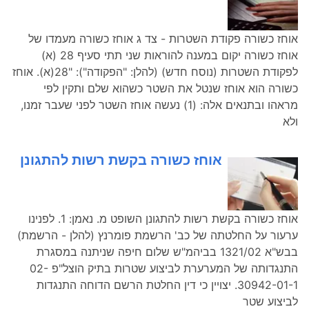
אוחז כשורה פקודת השטרות - צד ג אוחז כשורה מעמדו של
אוחז כשורה יקום במענה להוראות שני תתי סעיף 28 (א)
לפקודת השטרות (נוסח חדש) (להלן: "הפקודה"): "28(א). אוחז
כשורה הוא אוחז שנטל את השטר כשהוא שלם ותקין לפי
מראהו ובתנאים אלה: (1) נעשה אוחז השטר לפני שעבר זמנו,
ולא
אוחז כשורה בקשת רשות להתגונן
אוחז כשורה בקשת רשות להתגונן השופט מ. נאמן: 1. לפנינו
ערעור על החלטתה של כב' הרשמת פומרנץ (להלן - הרשמת)
בבש"א 1321/02 בביהמ"ש שלום חיפה שניתנה במסגרת
התנגדותה של המערערת לביצוע שטרות בתיק הוצל"פ 02-
30942-01-1. יצויין כי דין החלטת הרשם הדוחה התנגדות
לביצוע שטר