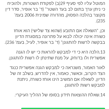
המוטל עליו לפי סעיף 29(ב) לפקודת השטרות, ולהוכיח
כי ניתן ערך בתום לב בעד השטר" (ד' בר אופיר, סדר דין
מקוצר בהלכה הפסוק, מהדורה שמינית 2006 בעמ'
235).
וכן, "השאלה אם התובע (שהוא צד שלישי) הוא אוחז
כשורה אינה יכולה לבוא על פתרונה במסגרת הדיון
בבקשה לרשות להתגונן" (ד' בר אופיר, לעיל, בעמ' 236).
13.הלכה היא כי די למבקש להראות כי יש לו הגנה
אפשרית ולו בדוחק, על מנת שתינתן לו רשות להתגונן.
לאור האמור, משנראה כי למבקש הגנה אפשרית כנגד
הצד הקרוב, וכאשר, כאמור, אין להדרש, בשלב זה של
הדיון, לשאלה אם המשיב הינו אוחז כשורה, ניתנת
למבקש רשות להתגונן.
14.שאלת ההוצאות תידון בסופו של ההליך העיקרי.