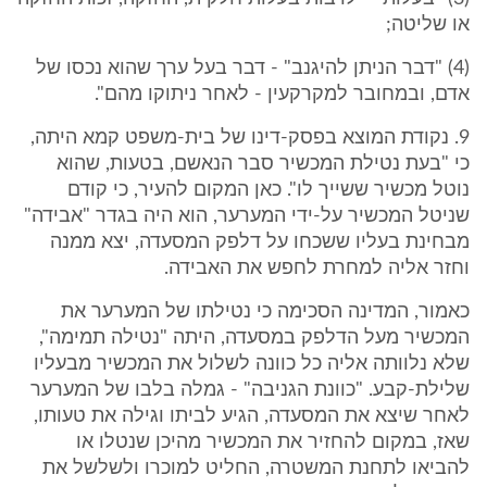
או שליטה;
(4) "דבר הניתן להיגנב" - דבר בעל ערך שהוא נכסו של
אדם, ובמחובר למקרקעין - לאחר ניתוקו מהם".
9. נקודת המוצא בפסק-דינו של בית-משפט קמא היתה,
כי "בעת נטילת המכשיר סבר הנאשם, בטעות, שהוא
נוטל מכשיר ששייך לו". כאן המקום להעיר, כי קודם
שניטל המכשיר על-ידי המערער, הוא היה בגדר "אבידה"
מבחינת בעליו ששכחו על דלפק המסעדה, יצא ממנה
וחזר אליה למחרת לחפש את האבידה.
כאמור, המדינה הסכימה כי נטילתו של המערער את
המכשיר מעל הדלפק במסעדה, היתה "נטילה תמימה",
שלא נלוותה אליה כל כוונה לשלול את המכשיר מבעליו
שלילת-קבע. "כוונת הגניבה" - גמלה בלבו של המערער
לאחר שיצא את המסעדה, הגיע לביתו וגילה את טעותו,
שאז, במקום להחזיר את המכשיר מהיכן שנטלו או
להביאו לתחנת המשטרה, החליט למוכרו ולשלשל את