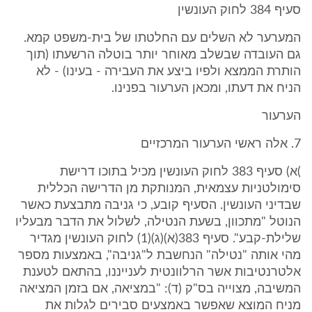
סעיף 384 לחוק העונשין
המערער לא השלים עם החלטתו של בית-משפט קמא.
גם העובדה שבשלב מאוחר יותר בוטלה הרשעתו (תוך
הותרת הממצא ולפיו ביצע את העבירה - בעינו) - לא
הניח את דעתו, ומכאן הערעור בפנינו.
הערעור
7. אלה ראשי הערעור המרכזיים
)א) סעיף 383 לחוק העונשין מכיל בתוכו דרישת
סימולטניות עצמאית, המנותקת מן הדרישה הכללית
שבדיני העונשין. הסעיף קובע, כי גניבה מתבצעת כאשר
הנוטל "מתכוון, בשעת הנטילה, לשלול את הדבר מבעליו
שלילת-קבע". סעיף 383(א)(ג)(1) לחוק העונשין מגדיר
מהי אותה "נטילה" הנחשבת ל"גניבה", באמצעות מספר
אלטרנטיבות אשר הרלוונטית לענייננו, בהתאם לטענת
המשיבה, מצוייה בס"ק (ד): "במציאה, אם בזמן המציאה
מניח המוצא שאפשר באמצעים סבירים לגלות את