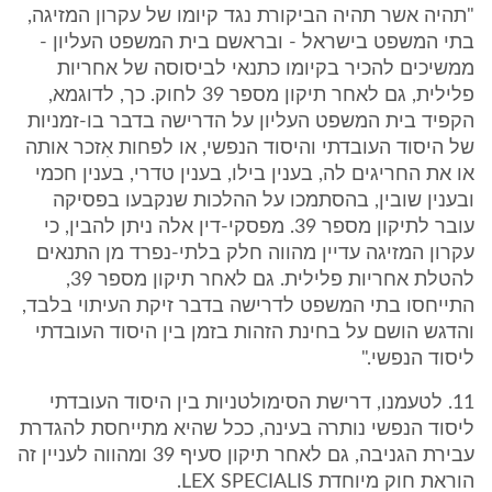
"תהיה אשר תהיה הביקורת נגד קיומו של עקרון המזיגה,
בתי המשפט בישראל - ובראשם בית המשפט העליון -
ממשיכים להכיר בקיומו כתנאי לביסוסה של אחריות
פלילית, גם לאחר תיקון מספר 39 לחוק. כך, לדוגמא,
הקפיד בית המשפט העליון על הדרישה בדבר בו-זמניות
של היסוד העובדתי והיסוד הנפשי, או לפחות אִזכר אותה
או את החריגים לה, בענין בילו, בענין טדרי, בענין חכמי
ובענין שובין, בהסתמכו על ההלכות שנקבעו בפסיקה
עובר לתיקון מספר 39. מפסקי-דין אלה ניתן להבין, כי
עקרון המזיגה עדיין מהווה חלק בלתי-נפרד מן התנאים
להטלת אחריות פלילית. גם לאחר תיקון מספר 39,
התייחסו בתי המשפט לדרישה בדבר זיקת העיתוי בלבד,
והדגש הושם על בחינת הזהות בזמן בין היסוד העובדתי
ליסוד הנפשי."
11. לטעמנו, דרישת הסימולטניות בין היסוד העובדתי
ליסוד הנפשי נותרה בעינה, ככל שהיא מתייחסת להגדרת
עבירת הגניבה, גם לאחר תיקון סעיף 39 ומהווה לעניין זה
הוראת חוק מיוחדת LEX SPECIALIS.