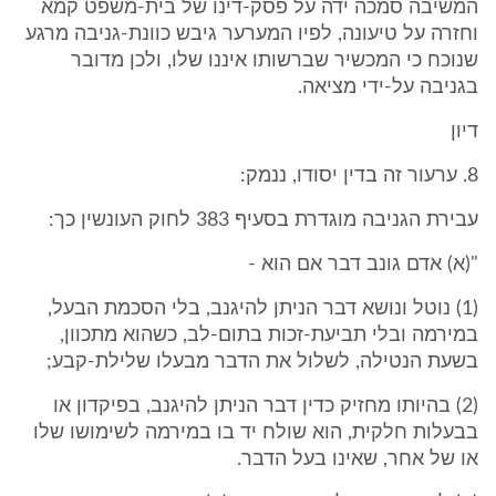
המשיבה סמכה ידה על פסק-דינו של בית-משפט קמא
וחזרה על טיעונה, לפיו המערער גיבש כוונת-גניבה מרגע
שנוכח כי המכשיר שברשותו איננו שלו, ולכן מדובר
בגניבה על-ידי מציאה.
דיון
8. ערעור זה בדין יסודו, ננמק:
עבירת הגניבה מוגדרת בסעיף 383 לחוק העונשין כך:
"(א) אדם גונב דבר אם הוא -
(1) נוטל ונושא דבר הניתן להיגנב, בלי הסכמת הבעל,
במירמה ובלי תביעת-זכות בתום-לב, כשהוא מתכוון,
בשעת הנטילה, לשלול את הדבר מבעלו שלילת-קבע;
(2) בהיותו מחזיק כדין דבר הניתן להיגנב, בפיקדון או
בבעלות חלקית, הוא שולח יד בו במירמה לשימושו שלו
או של אחר, שאינו בעל הדבר.