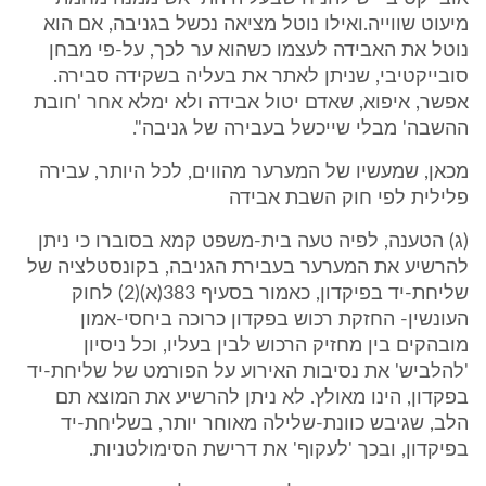
מיעוט שווייה.ואילו נוטל מציאה נכשל בגניבה, אם הוא
נוטל את האבידה לעצמו כשהוא ער לכך, על-פי מבחן
סובייקטיבי, שניתן לאתר את בעליה בשקידה סבירה.
אפשר, איפוא, שאדם יטול אבידה ולא ימלא אחר 'חובת
ההשבה' מבלי שייכשל בעבירה של גניבה".
מכאן, שמעשיו של המערער מהווים, לכל היותר, עבירה
פלילית לפי חוק השבת אבידה
(ג) הטענה, לפיה טעה בית-משפט קמא בסוברו כי ניתן
להרשיע את המערער בעבירת הגניבה, בקונסטלציה של
שליחת-יד בפיקדון, כאמור בסעיף 383(א)(2) לחוק
העונשין- החזקת רכוש בפקדון כרוכה ביחסי-אמון
מובהקים בין מחזיק הרכוש לבין בעליו, וכל ניסיון
'להלביש' את נסיבות האירוע על הפורמט של שליחת-יד
בפקדון, הינו מאולץ. לא ניתן להרשיע את המוצא תם
הלב, שגיבש כוונת-שלילה מאוחר יותר, בשליחת-יד
בפיקדון, ובכך 'לעקוף' את דרישת הסימולטניות.