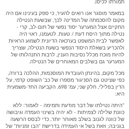
תמורתו לכיסו.
במאמר מוסגר אנו רואים להעיר, כי ספק בעינינו אם היה
מקום להסכמתה של המדינה לכך, שבשעת הנטילה
התקיים אצל המערער יסוד נפשי של תום-לב, קרי -
נטילה מתוך היסח דעת / טעות. לטעמנו, ראוי היה
לאפשר לבית המשפט בערכאה הדיונית לשמוע הראיות
ולהכריע בשאלת היסוד הנפשי בשעת הנטילה, שצריך
להיות מוכח מכלל נסיבות הענין, לרבות התנהלותו של
המערער גם בשלבים המאוחרים של הנטילה.
מכל מקום, בהינתן העובדות המוסכמות, ההלכה ברורה,
כפי שציטט גם הסניגור מספרו של כב' השופט קדמי, על
הדין בפלילי, חלק שני, עמ' 698. הקביעה החד-משמעית
היא:
"היתה נטילתו של דבר מודעת ותמימה - לאמור: ללא
כוונת שלילה לצמיתות - לא יהיה בשינוי העמדה וגיבושה
של כוונה לגנוב בשלב מאוחר יותר, כדי לבסס הרשעה
בגניבה; וזאת בשל אי העמידה בדרישת "הבו זמניות" של