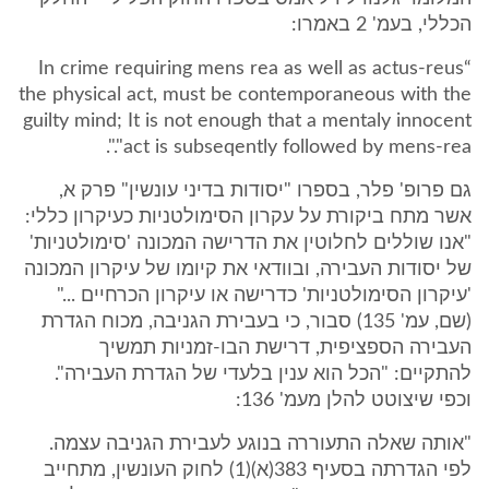
הכללי, בעמ' 2 באמרו:
“In crime requiring mens rea as well as actus-reus
the physical act, must be contemporaneous with the
guilty mind; It is not enough that a mentaly innocent
act is subseqently followed by mens-rea".".
גם פרופ' פלר, בספרו "יסודות בדיני עונשין" פרק א,
אשר מתח ביקורת על עקרון הסימולטניות כעיקרון כללי:
"אנו שוללים לחלוטין את הדרישה המכונה 'סימולטניות'
של יסודות העבירה, ובוודאי את קיומו של עיקרון המכונה
'עיקרון הסימולטניות' כדרישה או עיקרון הכרחיים ..."
(שם, עמ' 135) סבור, כי בעבירת הגניבה, מכוח הגדרת
העבירה הספציפית, דרישת הבו-זמניות תמשיך
להתקיים: "הכל הוא ענין בלעדי של הגדרת העבירה".
וכפי שיצוטט להלן מעמ' 136:
"אותה שאלה התעוררה בנוגע לעבירת הגניבה עצמה.
לפי הגדרתה בסעיף 383(א)(1) לחוק העונשין, מתחייב