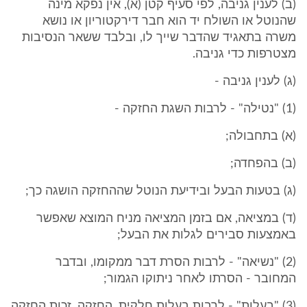
(ב) לענין גניבה, לפי סעיף קטן (א), אין נפקא מינה
שהנוטל או השולח יד הוא חבר דירקטוריון או נושא
משרה בתאגיד שהדבר שייך לו, ובלבד ששאר הנסיבות
מצטרפות כדי גניבה.
(ג) לענין גניבה -
(1) "נטילה" - לרבות השגת החזקה -
(א) בתחבולה;
(ב) בהפחדה;
(ג) בטעות הבעל ובידיעת הנוטל שההחזקה הושגה כך;
(ד) במציאה, אם בזמן המציאה מניח המוצא שאפשר
באמצעות סבירים לגלות את הבעל;
(2) "נשיאה" - לרבות הסרת דבר ממקומו, ובדבר
המחובר - הסרתו לאחר ניתוקו הגמור;
(3) "בעלות" - לרבות בעלות חלקית, החזקה, זכות החזקה