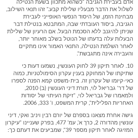
אדם בעבירת הגניבה "כשהוא מתכוון בשעת הנטילה
לשלול את הדבר מבעליו שלילת קבע." זהו תנאי השילוב,
מבחינת הזמן, של היסוד הנפשי האופייני לעבירת
הגניבה, ביסוד העובדתי שבה, המתבטא בנטילת דבר
שניתן להיגנב ללא הסכמת הבעל. אם הרעיון של שלילת
הבעלות עלה בדעתו של הנוטל בשלב מאוחר יותר,
לאחר השלמת הנטילה, התנאי האמור אינו מתקיים
והעבירה אינה מתגבשת".
10. לאחר תיקון 39 לחוק העונשין, נשמעו דעות כי
שתיקתו של המחוקק בענין עקרון הסימולטניות, כמוה
כאי-קיומו של עקרון זה. בית-משפט קמא הפנה לספרו
של דר' גבריאל לוי, תורת דיני העונשין (ב) 2010,
ולמאמרו של גבריאל לוי, "זיקת העיתוי של יסודות
האחריות הפלילית", קרית המשפט, ו' 333, 2006.
גישה אחרת מצאנו בספרם של יורם רבין ויניב ואקי, דיני
עונשין מהדורה 2, כרך א', עמ' 477, בפרק שעניינו "עיקרון
המזיגה לאחר תיקון מספר 39", שמביעים את דעתם כך: