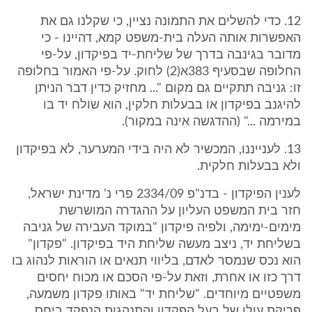
12. כדי להשלים את התמונה נציין, כי שקלנו גם את
האפשרות אותה העלה בית-משפט קמא, דהיינו - כי
מדובר בגינבה בדרך של שליחת-יד בפיקדון, על-פי
החלופה שבסעיף 383א(2) לחוק. על-פי האמור בחלופה
זו: גניבה תתקיים גם מקום "... מחזיק כדין דבר הניתן
להיגנב בפיקדון או בבעלות חלקין, הוא שולח יד בו
במירמה ..." (ההדגשה אינה במקור).
13. לענייננו, המכשיר לא היה בידי המערער, לא בפיקדון
ולא בבעלות חלקית.
לענין הפיקדון - בדנ"פ 2334/09 פרי נ' מדינת ישראל,
חזר בית המשפט העליון על ההגדרה המושרשת
מימים-ימימה, ולפיה פיקדון "במוקד העבירה של גניבה
בשליחת יד, ניצב מעשה שליחת היד בפיקדון. "פקדון"
הוא נכס שנמסר לאדם, בליווי תנאים או הוראות לנהוג בו
דרך כזו או אחרת, וזאת על-פי הסכם או מכוח יחסים
משפטיים מיוחדים. "שליחת יד" באותו פקדון משמעה,
פריקת עולו של בעל הפקדון והתנהגות הנפקד ביחס