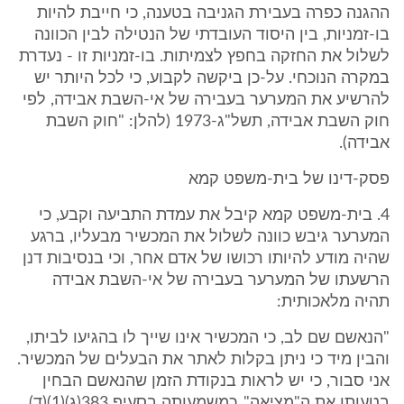
ההגנה כפרה בעבירת הגניבה בטענה, כי חייבת להיות
בו-זמניות, בין היסוד העובדתי של הנטילה לבין הכוונה
לשלול את החזקה בחפץ לצמיתות. בו-זמניות זו - נעדרת
במקרה הנוכחי. על-כן ביקשה לקבוע, כי לכל היותר יש
להרשיע את המערער בעבירה של אי-השבת אבידה, לפי
חוק השבת אבידה, תשל"ג-1973 (להלן: "חוק השבת
אבידה).
פסק-דינו של בית-משפט קמא
4. בית-משפט קמא קיבל את עמדת התביעה וקבע, כי
המערער גיבש כוונה לשלול את המכשיר מבעליו, ברגע
שהיה מודע להיותו רכושו של אדם אחר, וכי בנסיבות דנן
הרשעתו של המערער בעבירה של אי-השבת אבידה
תהיה מלאכותית:
"הנאשם שם לב, כי המכשיר אינו שייך לו בהגיעו לביתו,
והבין מיד כי ניתן בקלות לאתר את הבעלים של המכשיר.
אני סבור, כי יש לראות בנקודת הזמן שהנאשם הבחין
בטעותו את ה"מציאה", כמשמעותה בסעיף 383(ג)(1)(ד).