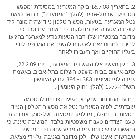
2. בתאריך 16.7.08 ביקר המערער במסעדת "מפגש
הסטייק" שבתל-אביב (להלן: "המסעדה"). בבואו לצאת
נטל המערער, בטעות, מכשיר טלפון נייד שהיה מונח ליד
קופת המסעדה. אין מחלוקת, כי באותה עת סבר כי
מדובר במכשירו שלו. דבר הטעות נודע למערער בהגיעו
לביתו. למרות זאת לא טרח להשיב את המכשיר לידי
בעליו החוקיים ואף העבירו לאחר.
3. בגין מעשיו אלו הוגש נגד המערער, ביום 22.2.09,
כתב-אישום בבית-משפט השלום בתל-אביב, באשמת
גניבה לפי סעיפים 383 ו- 384 לחוק העונשין,
תשל"ז-1977 (להלן: "חוק העונשין).
במועד ההוכחות שנקבע, הגיעו הצדדים להסכמה
עובדתית, לפיה המערער נטל את מכשיר הטלפון הנייד
בטעות ובתום-לב, מדלפק המסעדה, ועל-סמך עובדה זו
טענו הצדדים טענות משפטיות בלבד. המשיבה טענה, כי
הנאשם גיבש כוונת גניבה מרגע שנוכח כי המכשיר
שברשותו איננו שלו, ולכן מדובר בגניבה על-ידי מציאה.