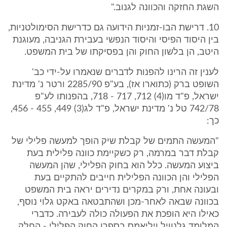
השגת החזקה והכוונה לגנוב."
10. דרישת הבו-זמניות הידועה גם כדרישת הסימולטניות,
בין היסוד הפיסי והיסוד הנפשי בעבירת הגניבה, מעוגנת
היטב, הן בלשון החוק והן בפסיקתו של בית המשפט.
לענין זה הרינו להפנות לדברים שנאמרו על-ידי כב'
השופט ברק (כתוארו אז), בע"פ 2285/90 ורטר נ' מדינת
ישראל, פ"ד מו(4) 712, 717 - 718, בהפנותו לע"פ
742/78 טל נ' מדינת ישראל, פ"ד לג(3) 449, 455 - 456,
כך:
"המעשה התמים של קבלת שיק הופך למעשה פלילי של
קבלת דבר במרמה, רק כשקיימת כוונה פלילית בעת
ביצוע המעשה. כלל הוא בחוק הפלילי, שהן המעשה
הפלילי והן הכוונה הפלילית חייבים להתקיים בעת
ובעונה אחת, ורק במקרים נדירים יראה בית המשפט
בכוונה שבאה לאחר-מכן ושהתבטאה באקט גלוי נוסף,
כאילו היא הופכת את הפעולה כולה לעבירה. כדברי
המלומד גלנוויל ויליאמס בספרו החוק הפלילי - החלק