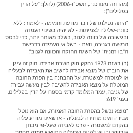
(מהדורה מעודכנת, תשס"ו-2006) (להלן: "על הדין
בפלילים"):
"היתה נטילתו של דבר מודעת ותמימה - לאמור: ללא
כוונת-שלילה לצמיתות - לא יהיה בשינוי העמדה
ובגישובה של כוונה לגנוב, בשלב מאוחר יותר, כדי לבסס
הרשעה בגניבה, וזאת - בשל אי העמידה בדרישת
ה"בו-זמנית" של השגת החזקה והכוונה לגנוב".
(ב) בשנת 1973 נחקק חוק השבת אבידה. חוק זה עיגן
את חובתו של מוצא אבידה להשיב את האבידה לבעליה
או למוסרה למשטרה. על ההבחנה בין הפרת החובה
המוטלת על מוצא האבידה להשיבה לבין מעשה עבירה
של גניבה, עמד המלומד קדמי בספרו על הדין בפלילים,
בעמ' 619:
"מוצא נכשל בהפרת החובה האמורה, אם הוא נוטל
אבידה ואינו מחזירה לבעליה - או שאינו מודיע עליה
בהקדם למשטרה - פרט לאבידה שעל-פי מבחן
אובייקטיבי יש להניח שבעליה התייאש ממנה מחמת