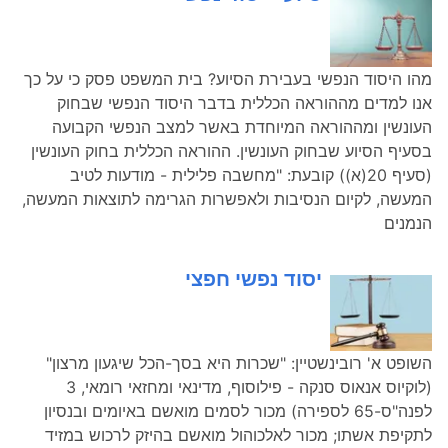
מהו היסוד הנפשי בעבירת הסיוע? בית המשפט פסק כי על כך
אנו למדים מההוראה הכללית בדבר היסוד הנפשי שבחוק
העונשין ומההוראה המיוחדת באשר למצב הנפשי הקבועה
בסעיף הסיוע שבחוק העונשין. ההוראה הכללית בחוק העונשין
(סעיף 20(א)) קובעת: "מחשבה פלילית - מודעות לטיב
המעשה, לקיום הנסיבות ולאפשרות הגרימה לתוצאות המעשה,
הנמנים
יסוד נפשי חפצי
השופט א' רובינשטיין: "שכרות היא בסך-הכל שיגעון מרצון"
(לוקיוס אנאוס סנקה - פילוסוף, מדינאי ומחזאי רומאי, 3
לפנה"ס-65 לספירה) מכור לסמים מואשם באיומים ובנסיון
לתקיפת אשתו; מכור לאלכוהול מואשם בהיזק לרכוש במזיד