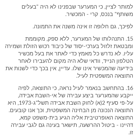
למותר לציין, כי המערער שבפנינו לא היה "בעלים
משותף" בנכס, קרי - המכשיר.
לפיכך, גם חלופה זו אינה משנה את התמונה.
15. התנהלותו של המערער, ללא ספק, מקוממת
ומבטאת זלזול בערכי-יסוד של כיבוד רכוש הזולת ושמירה
עליו. לא נדרש כל מאמץ כדי לאתר את בעל מכשיר
הטלפון הנייד, וודאי שלא היה מקום להעבירו לאחר
בידיעה שהמכשיר אינו שלו. עדיין, אין בכך כדי לשנות את
התוצאה המשפטית לעיל.
16. בהתחשב בנאמר לעיל נראה, כי התוצאה, לפיה
ייקבע שהמערער ביצע עבירה של אי-השבת אבידה,
על-פי סעיף 2(א) לחוק השבת אבידה תשל"ג-1973, היא
התוצאה הנכונה מן הבחינה המשפטית, וכך אנו קובעים.
התוצאה האופרטיבית אליה הגיע בית-משפט קמא,
דהיינו - ביטול ההרשעה, תישאר בעינה גם לגבי עבירה
זו.