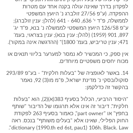
לפקדון בדרך שאינה עולה בקנה אחד עם מטרות
ההפקדה. (ע"פ 27/56 זולברג נ' היועץ המשפטי
לממשלה, פ"ד י' 636, 640 - 641 (להלן: ענין זולברג);
ע"פ 126/58 היועץ המשפטי לממשלה נ' בנא, פ"ד יג'
897, 901 (1959) (להלן: ענין בנא); ענין בצראוי, בעמ'
471; ענין טריביש, בעמ' 1800)" (ההדגשה אינה במקור).
אין ספק, כי המכשיר לא נמסר למערער בליווי תנאים או
מכוח יחסים משפטיים מיוחדים.
14. באשר לאופציה של "בעלות חלקית" - בע"פ 293/89
סוקולובסקי נ' מדינת ישראל, פ"מ מו(3) 92, נאמר
בהקשר זה כדלקמן:
"היסוד הרביעי, הכלול בסעיף 383(א)(2), הוא "בעלות
חלקית". דיבור זה אינו אלא תרגומו של הדיבור "שותף
בחפץ" או "part owner", כאמור בסעיף 263 לפקודת
החוק הפלילי, שאינו אלא "בעלים משותף" בנכס. ראה
dictionary (1990.th ed 6st, pau1) 106h. Black. Law".