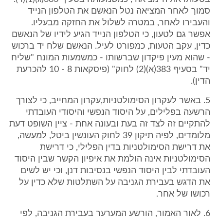
סמוך לאחר המציאה נטל הנאשם את הטלפון הנייד
והעבירו לאחר, במטרה לשלול את החזקה מבעליו.
אפשר גם לטעון, כי הטלפון הנייד הגיע לידיו של הנאשם
כדין, עקב הטעות, כמפורט לעיל. הנאשם שלח יד ברכוש
- שהוא מעין פיקדון שברשותו - כמשמעות המונח "שליח
יד" בסעיף 383(א)(2) לחוק" (פיסקאות 8 - 10 להכרעת
הדין).
5. באשר לעקרון הסימולטניות,עקרון המחייב, כי לצורך
הרשעה בפלילים, על היסוד הנפשי והיסודי העובדתי
להתקיים זה לצד זה בעת ובעונה אחת - ציין השופט דעת
מלומדים, לפיה תיקון 39 לחוק העונשין ביטל, למעשה,
את דרישת הסימולטניות בדין הפלילי, כי דרישת
הסימולטניות אינה הולמת את איפיון הקשר שבין היסוד
העובדתי לבין היסוד הנפשי בנסיבות דנן, וכי יש לשים
את הדגש בעבירת הגניבה על השתלטות שלא כדין על
רכושו של אחר.
6. לאור האמור, הורשע המערער בעבירת הגניבה, לפי