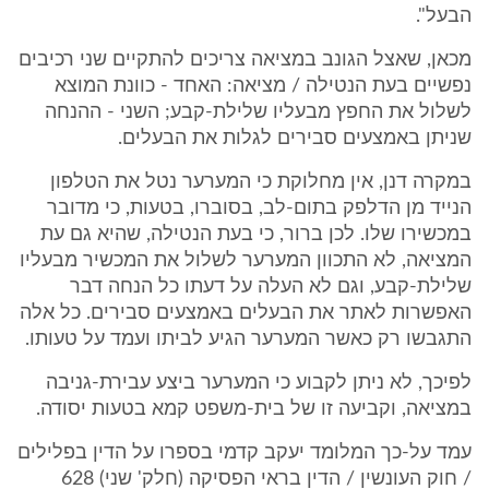
הבעל".
מכאן, שאצל הגונב במציאה צריכים להתקיים שני רכיבים
נפשיים בעת הנטילה / מציאה: האחד - כוונת המוצא
לשלול את החפץ מבעליו שלילת-קבע; השני - ההנחה
שניתן באמצעים סבירים לגלות את הבעלים.
במקרה דנן, אין מחלוקת כי המערער נטל את הטלפון
הנייד מן הדלפק בתום-לב, בסוברו, בטעות, כי מדובר
במכשירו שלו. לכן ברור, כי בעת הנטילה, שהיא גם עת
המציאה, לא התכוון המערער לשלול את המכשיר מבעליו
שלילת-קבע, וגם לא העלה על דעתו כל הנחה דבר
האפשרות לאתר את הבעלים באמצעים סבירים. כל אלה
התגבשו רק כאשר המערער הגיע לביתו ועמד על טעותו.
לפיכך, לא ניתן לקבוע כי המערער ביצע עבירת-גניבה
במציאה, וקביעה זו של בית-משפט קמא בטעות יסודה.
עמד על-כך המלומד יעקב קדמי בספרו על הדין בפלילים
/ חוק העונשין / הדין בראי הפסיקה (חלק' שני) 628