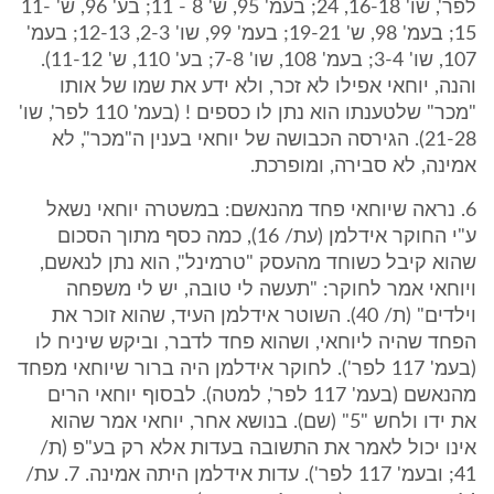
לפר', שו' 16-18, 24; בעמ' 95, ש' 8 - 11; בע' 96, ש' 11-
15; בעמ' 98, ש' 19-21; בעמ' 99, שו' 2-3, 12-13; בעמ'
107, שו' 3-4; בעמ' 108, שו' 7-8; בע' 110, ש' 11-12).
והנה, יוחאי אפילו לא זכר, ולא ידע את שמו של אותו
"מכר" שלטענתו הוא נתן לו כספים ! (בעמ' 110 לפר', שו'
21-28). הגירסה הכבושה של יוחאי בענין ה"מכר", לא
אמינה, לא סבירה, ומופרכת.
6. נראה שיוחאי פחד מהנאשם: במשטרה יוחאי נשאל
ע"י החוקר אידלמן (עת/ 16), כמה כסף מתוך הסכום
שהוא קיבל כשוחד מהעסק "טרמינל", הוא נתן לנאשם,
ויוחאי אמר לחוקר: "תעשה לי טובה, יש לי משפחה
וילדים" (ת/ 40). השוטר אידלמן העיד, שהוא זוכר את
הפחד שהיה ליוחאי, ושהוא פחד לדבר, וביקש שיניח לו
(בעמ' 117 לפר'). לחוקר אידלמן היה ברור שיוחאי מפחד
מהנאשם (בעמ' 117 לפר', למטה). לבסוף יוחאי הרים
את ידו ולחש "5" (שם). בנושא אחר, יוחאי אמר שהוא
אינו יכול לאמר את התשובה בעדות אלא רק בע"פ (ת/
41; ובעמ' 117 לפר'). עדות אידלמן היתה אמינה. 7. עת/