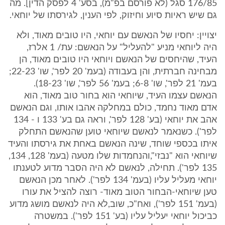
176/85 סגל (לא פורסם בפ"מ), בסע' 4 לפסק הדין]. מה
גם שיש ראיות סיוע וחיזוק, לפי הענין, לגירסתו של יוחאי.
יצויין: יחסיו של הנאשם עם יוחאי, היו טובים מאוד, ולא
היה ליוחאי מניע "להעליל" על הנאשם: עת/ 1 אלרז,
העיד, שהיחסים של הנאשם ויוחאי היו טובים מאוד, הן
מבחינה חברתית, והן בעבודה (בעמ' 20 לפר', שו' 22-23;
בעמ' 21 לפר', שו' 6-8; בעמ' 56 לפר', שו' 18-23).
הנאשם עצמו העיד, שיוחאי הוא בחור טוב מאוד, הוא
אדם מאוד נחמד, כולם במחלקה אהבו אותו, וגם הנאשם
אהב את יוחאי (בע' 128 לפר', וראה גם בע' 133 ו - 134
לפר'). כשנאמר לנאשם שיוחאי טוען שהנאשם התחלק
איתו בכספי שוחד, שינה הנאשם באחת את גירסתו והעיד
שיוחאי הוא "נבזי",והנחמדות שלו מטעה (בעמ' 128, 134,
135 לפר'). תחילה, לנאשם לא היה הסבר מדוע לטענתו
יוחאי מעליל עליו (בעמ' 134 לפר'). לאחר מכן הנאשם
טען שיוחאי-הבחור הטוב מאוד- רוצה להציל את עורו
(בעמ' 151 לפר'), ואח"כ, שוב,לא היה לנאשם מושג מדוע
כביכול יוחאי יעליל עליו (בע' 151 לפר'). במשטרה