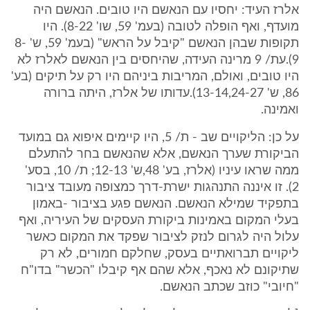
אלרז העיד: יחסיו עם הנאשם היו טובים. הנאשם היה
מועדף, ואף הופלה לטובה (בעמ' 59, שו' 8-22). היו
תקופות שבהן הנאשם "קיבל על הראש" (בעמ' 59, ש' 8-
9).עת/ 9 מרינה העידה, שהיחסים בין הנאשם לאלרז לא
היו טובים, ואולם, המריבות ביניהם היו רק על תיקים (בע'
86, ש' 13-14,24-27).עדותו של אלרז, היתה ברורה
ואמינה.
על כן: הליקויים שב - ת/ 5, היו קיימים איפוא גם במועד
הביקורת שערך הנאשם, אלא שהנאשם בחר להתעלם
ממה שראו עיניו (אלרז, בע' 48,ש' 12-13; ת/ 10, בסע'
2). זו איננה התנהגות ישרת-דרך כמצופה מעובד ציבור
בתפקיד שמילא הנאשם. הנאשם פגע בציבור -באמון
בעלי המקום באמינות ביקורת העסקים של העיריה, ואף
עלול היה לגרום לנזק לציבור שפקד את המקום כאשר
ליקויים תברואתיים בעסק, שחלקם חמורים, לא רק
שתיקונם לא נאכף, אלא שהם אף קיבלו "הכשר" בדו"ח
"חיובי" כוזב שכתב הנאשם.