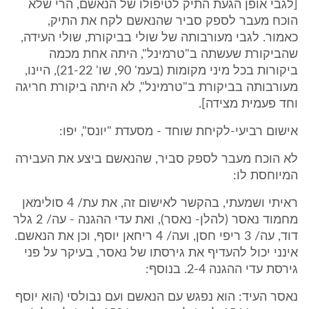
[לגבי אופן הגעת התיק לטיפולו של הנאשם, הרי שלא
הוכח מעבר לספק סביר שהנאשם לקח את התיק,
כאמור. לגבי מעורבותה של שולי בביקורת, שולי העידה,
שהביקורת שעשתה ב"טרמינל", היתה אחת מכמה
ביקורות בכל מיני מקומות (בעמ' 90, שו' 21-22), היינו,
מעורבותה בביקורת ב"טרמינל", לא היתה ביקורת חריגה
וחד פעמית מצידה].
אישום רביעי-לקיחת שוחד - מסעדת "יונס", יפו:
לא הוכח מעבר לספק סביר, שהנאשם ביצע את העבירה
המיוחסת לו:
ראיתי ושמעתי, בהקשר לאישום זה, את עת/ 4 סולימאן
מחמוד נאסר (להלן- נאסר), ואת עדי ההגנה - עה/ 2 גלר
דוד, עה/ 3 ריפי חסן, ועה/ 4 ריחאן יוסף, וכן את הנאשם.
אינני יכול להעדיף את גירסתו של נאסר, בעיקר על פני
גירסת עדי ההגנה 2-4. בנוסף:
נאסר העיד: הוא נפגש עם הנאשם ועם נבולסי (הוא יוסף