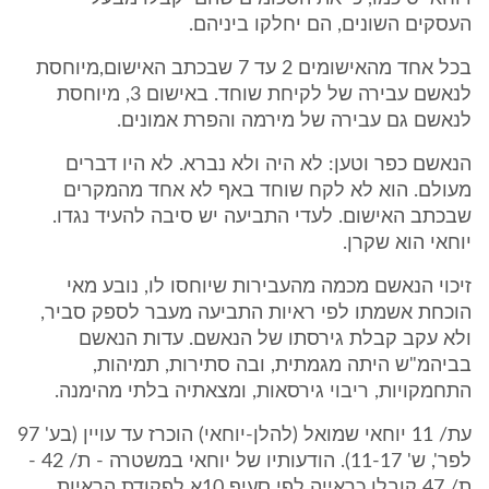
העסקים השונים, הם יחלקו ביניהם.
בכל אחד מהאישומים 2 עד 7 שבכתב האישום,מיוחסת
לנאשם עבירה של לקיחת שוחד. באישום 3, מיוחסת
לנאשם גם עבירה של מירמה והפרת אמונים.
הנאשם כפר וטען: לא היה ולא נברא. לא היו דברים
מעולם. הוא לא לקח שוחד באף לא אחד מהמקרים
שבכתב האישום. לעדי התביעה יש סיבה להעיד נגדו.
יוחאי הוא שקרן.
זיכוי הנאשם מכמה מהעבירות שיוחסו לו, נובע מאי
הוכחת אשמתו לפי ראיות התביעה מעבר לספק סביר,
ולא עקב קבלת גירסתו של הנאשם. עדות הנאשם
בביהמ"ש היתה מגמתית, ובה סתירות, תמיהות,
התחמקויות, ריבוי גירסאות, ומצאתיה בלתי מהימנה.
עת/ 11 יוחאי שמואל (להלן-יוחאי) הוכרז עד עויין (בע' 97
לפר', ש' 11-17). הודעותיו של יוחאי במשטרה - ת/ 42 -
ת/ 47 קובלו כראייה לפי סעיף 10א לפקודת הראיות