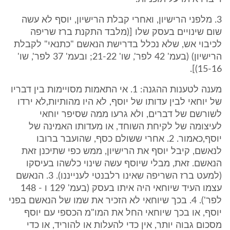
3. מלפני הרישיון, ואחרי קבלת הרישיון, יוסף לא עשה
שום שינויים בעסק שלו [(מלבד התקנת ברז שריפה
לכיבוי אש, שלא נכלל בדרישת הנאשם "כתנאי" לקבלת
הרישיון) (בעמ' 42 לפר', שו' 21-22; ובעמ' 37 לפר', שו'
15-16)].
מענה לטענות ההגנה: 1. אי התאמות מסויימות בין דבריו
של יוחאי לבין עדותו של יוסף, לא היו מהותיות,לא ירדו
לשורשם של דברים, ולא גרעו ממה שסיפר יוחאי
לעיצומה של לקיחת השוחד, או מעדותו האמינה של
יוסף,כאמור. 2. אחרי ששולם כסף, שהועבר ברובו
לנאשם, קיבל יוסף את הרישיון, ממש כפי שתיכנן זאת
הנאשם. זאת, מבלי שיוסף עשה שינוי כלשהו בעיסקו
(למעט ברז השריפה שאינו רלבנטי לענייננו). 3. הנאשם
עצמו העיד שיוחאי היה איתו בעסק (בעמ' 129 ו - 148
לפר'). 4. בכך שיוחאי לא הזכיר את שמו של הנאשם בפני
יוסף, או בכך שיוחאי החל את המו"מ הכספי עם יוסף
מסכום גבוה יותר, אין כדי להעלות או להוריד, או כדי