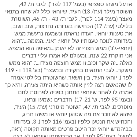
או על משהו ספציפי (בעמ' 117 לפר'). לגבי ת/ 42,
השוטר מילר (עת/ 13) העיד, שיוחאי כלל לא שהה בתנאי
מעצר (בעמ' 114 לפר'). לגבי ת/ 43 - ת/ 46, השוטרת
בלילטי (עת/ 17) הכחישה בעדותה נחרצות, שוב ושוב,
את טענות יוחאי. העדה נראתה ונשמעה נרעשת ממש
בעדותה לנוכח טענותיו של יוחאי: "אני...המומה...","הוא
(יוחאי-ג'נ') ממש חצוף זה לא יאומן...מאיפה הוא המציא.
אני חוקרת 22 שנה...ומעולם לא אמרו עליי דברים
כאלה...זה שקר וכזב.זו ממש חוצפה מצידו...". "הוא ממש
משקר...לגבי התנאים בחקירה ובמעצר" (בע' 118 ו - 119
לפר'). יוחאי העיד, בין השאר, שהשוטרת בלילטי אמרה
לו שהנאשם רצה לזיין אותה כשהיא היתה צעירה, והיא כך
אמרה לו לאחר שיוחאי התחנן בפניה לפרוסת לחם
(בעמ' 95 לפר', ש' 17-21). הדברים נשמעו ונראו,
מופרכים. לגבי ת/ 47, השוטר מיטרני (עת/ 15) העיד,
שהוא לא זוכר את מה שטוען יוחאי או משהו חריג,
והכחיש את הנטען כלפיו (בעמ' 116 לפר'). 3. בעדותו
בביהמ"ש יוחאי זכר היטב פרטים מאותה תקופה (ראה,
למשל, בעמ' 95 לפר'), אך התרשמתי שיוחאי לא רצה