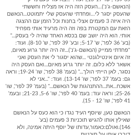
(הנאשם-ג'נ')…העסק הזה היה אז מצליח וחששתי
שהעסק יסגר לי…ופחדתי שהעסק שלי יתמוטט...הנאשם
היה איזה 3 פעמים אצלי בחנות וכל הזמן עם ההצגה
הזאת עם המקטרת בפה וזה היה מרעיד אותי מפחיד
אותי. הוא היה יושב שם בכסא האחד שהיה לי בעסק..."
(בע' 36 לפר', ש' 5-17; ובע' 39 לפר', ש' 8-10). ועוד:
"פחדתי ממייק (הנאשם-ג'נ')...זה היה יותר גרוע מאיום,
זה איום אינטילגנטי ...שהוא יסגור לי את העסק ואני
אשאר ללא כלום. זה יותר גרוע מאיום...ואם העסק היה
נסגר, לאן הייתי הולך..." (בעמ' 38 לפר', שו' 19-24; וראה
גם: בעמ' 37 לפר', שו' 13-14). ועוד: "...אני לא
אשכח...את...ההתנהגות של הנאשם..." (בעמ' 39 לפר', שו'
25-26; וראה עוד: בעמ' 40 לפר', שו' 5-6, 21-23; ובעמ'
41 לפר', שו' 12 - 15).
הנאשם טען, שיוסף העיד נגדו כי הוא כעס על הנאשם
שאילץ אותו להגיש תוכניות 3 פעמים (בע'
146).ואולם:כאמור,עדותו של יוסף היתה אמינה, ולא
דיברו איתו על תוכניות.