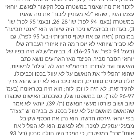
לזכור את מה שאמר במשטרה בכל הקשור לנאשם. יוחאי
עצמו העיד, שהוא "לא מעוניין לזכור" את מה שאמר
במשטרה (בעמ' 94 לפר', שו' 26-28, ובעמ' 95 לפר', שו'
3). בעדותו בביהמ"ש ניכר היה שיוחאי הוא "אנטי תביעה"
במובהק (ראה גם את שטף טרוניותיו-בע' 95 לפר'). גם
לא סביר שיוחאי לא יזכור מה היו איזורי העבודה שלו
(בעמ' 94 לפר', שו' 16-25). 4. בביהמ"ש,לא היה בפיו של
יוחאי הסבר סביר, הכיצד מאז הארועים נושא כתב
האישום ועד לעדותו בביהמ"ש הוא לא "גילה" לרשויות,
שהוא "הפליל" את הנאשם על לא עוול בכפו (כביכול),
זולת טיעונים סותרים, ומופרכים: הוא לא ידע שהוא צריך
להגיד זאת; לא היה לו זמן לזה; הוא היה בטראומה (בעמ'
96-97 לפר'). גם במשפטו שלו, כשבכתב האישום שכנגדו
שוב ושוב פורטו מעשי הנאשם (ת/ 39), יוחאי לא אמר
שהנאשם מואשם על לא עוול בכפו. 5. בביהמ"ש "צצה"
בפי יוחאי גירסה חדשה: הוא נתן את הכסף שקיבל
מבעלי עסקים, למכר, ולא לנאשם. הוא לא הפליל את
אותו"מכר" במשטרה, כי המכר היה חולה סרטן (בע' 93