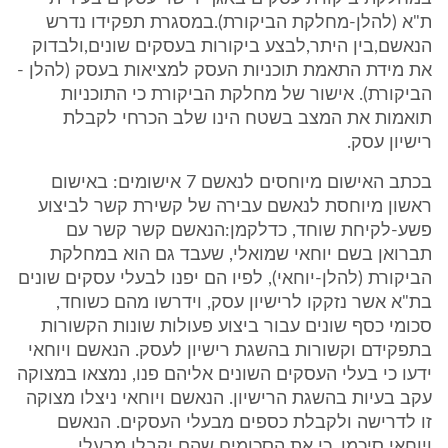
ת"א (להלן-מחלקת הביקורת).במסגרת תפקידו נדרש
הנאשם,בין היתר,לבצע ביקורות בעסקים שונים,ולבדוק
את מידת התאמת תוכניות העסק למציאות בעסק (להלן -
הביקורת). אישור של מחלקת הביקורת כי התוכניות
תואמות את המצב בשטח הינו שלב הכרחי לקבלת
רישיון עסק.
בכתב האישום מיוחסים לנאשם 7 אישומים: באישום
ראשון מיוחסת לנאשם עבירה של קשירת קשר לביצוע
פשע-לקיחת שוחד, כדלקמן:הנאשם קשר קשר עם
תברואן בשם יוחאי שמואלי, שעבד גם הוא במחלקת
הביקורת (להלן-יוחאי), לפיו הם יפנו לבעלי עסקים שונים
בת"א אשר נזקקו לרישיון עסק, וידרשו מהם כשוחד,
סכומי כסף שונים עבור ביצוע פעולות שונות הקשורות
בתפקידם וקשורות בהשגת רישיון לעסק. הנאשם ויוחאי
ידעו כי בעלי העסקים השונים אליהם פנו, נמצאו במצוקה
עקב בעיות בהשגת הרישיון. הנאשם ויוחאי ניצלו מצוקה
זו לדרישה ולקבלת כספים מבעלי העסקים. הנאשם
ויוחאי סיכמו, כי את הסכומים שהם יקבלו מבעלי