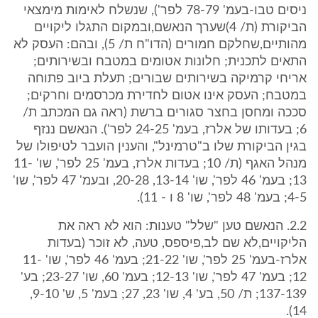
ניסים טבו-בעמ' 78-79 לפר'), שנשלח לאימות מימצאי
הביקורת (ת/ 4)שערך הנאשם,ובמקום התגלו ליקויים
מהותיים,שחלקם חמורים (הדו"ח ת/ 5), ובהם: העסק לא
התאים לתכנית; חלונות אטומים במטבח ובשירותים;
אריחי קרמיקה בשירותים שבורים; תעלת ביוב פתוחה
במטבח; העסק אינו אטום לחדירת מכרסמים וחרקים;
סככה ומחסן בחצר סגורים ברשת (ראה גם המכתב ת/
6; בעדותו של אלרז, בעמ' 24-25 לפר'). הנאשם ננזף
בגין הביקורת שלו ב"טרמינל", והענין הועבר לטיפולו של
מנהל האגף (ת/ 10; בעדות אלרז, בעמ' 25 לפר', שו' 11-
13; בעמ' 46 לפר', שו' 13-14, 20-28, ובעמ' 47 לפר', שו'
4-5; בעמ' 48 לפר', שו' 8 ו - 11).
2.2. הנאשם טען "שלל" טענות: הוא לא ראה את
הליקויים,לא שם לב,פיספס, טעה, לא זוכר (בעדות
אלרז-בעמ' 25 לפר', שו' 21-22; בעמ' 46 לפר', שו' 11-
12; בעמ' 47 לפר', שו' 12-13; בעמ' 60, שו' 23-27; בע'
137-139; ת/ 50, בע' 4, שו' 23, 27; בעמ' 5, ש' 9-10,
14).