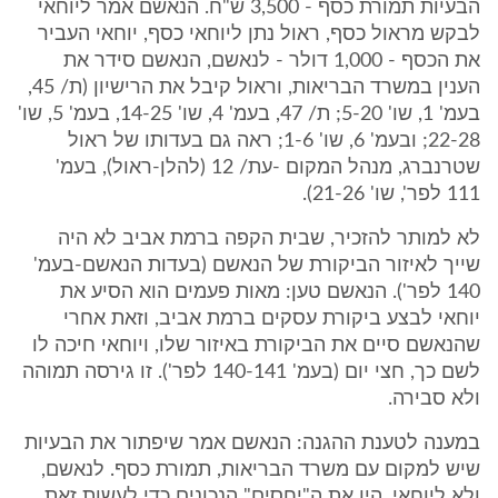
הבעיות תמורת כסף - 3,500 ש"ח. הנאשם אמר ליוחאי
לבקש מראול כסף, ראול נתן ליוחאי כסף, יוחאי העביר
את הכסף - 1,000 דולר - לנאשם, הנאשם סידר את
הענין במשרד הבריאות, וראול קיבל את הרישיון (ת/ 45,
בעמ' 1, שו' 5-20; ת/ 47, בעמ' 4, שו' 14-25, בעמ' 5, שו'
22-28; ובעמ' 6, שו' 1-6; ראה גם בעדותו של ראול
שטרנברג, מנהל המקום -עת/ 12 (להלן-ראול), בעמ'
111 לפר', שו' 21-26).
לא למותר להזכיר, שבית הקפה ברמת אביב לא היה
שייך לאיזור הביקורת של הנאשם (בעדות הנאשם-בעמ'
140 לפר'). הנאשם טען: מאות פעמים הוא הסיע את
יוחאי לבצע ביקורת עסקים ברמת אביב, וזאת אחרי
שהנאשם סיים את הביקורת באיזור שלו, ויוחאי חיכה לו
לשם כך, חצי יום (בעמ' 140-141 לפר'). זו גירסה תמוהה
ולא סבירה.
במענה לטענת ההגנה: הנאשם אמר שיפתור את הבעיות
שיש למקום עם משרד הבריאות, תמורת כסף. לנאשם,
ולא ליוחאי, היו את ה"יחסים" הנכונים כדי לעשות זאת.