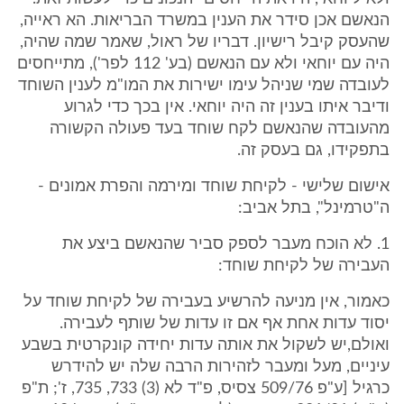
הנאשם אכן סידר את הענין במשרד הבריאות. הא ראייה,
שהעסק קיבל רישיון. דבריו של ראול, שאמר שמה שהיה,
היה עם יוחאי ולא עם הנאשם (בע' 112 לפר'), מתייחסים
לעובדה שמי שניהל עימו ישירות את המו"מ לענין השוחד
ודיבר איתו בענין זה היה יוחאי. אין בכך כדי לגרוע
מהעובדה שהנאשם לקח שוחד בעד פעולה הקשורה
בתפקידו, גם בעסק זה.
אישום שלישי - לקיחת שוחד ומירמה והפרת אמונים -
ה"טרמינל", בתל אביב:
1. לא הוכח מעבר לספק סביר שהנאשם ביצע את
העבירה של לקיחת שוחד:
כאמור, אין מניעה להרשיע בעבירה של לקיחת שוחד על
יסוד עדות אחת אף אם זו עדות של שותף לעבירה.
ואולם,יש לשקול את אותה עדות יחידה קונקרטית בשבע
עיניים, מעל ומעבר לזהירות הרבה שלה יש להידרש
כרגיל [ע"פ 509/76 צסיס, פ"ד לא (3) 733, 735, ז'; ת"פ