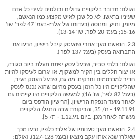
ואולם: מדובר בליקויים גדולים ובולטים לעיני כל אדם
שעיניו בראשו, לא כל שכן לאיש מקצוע כמו הנאשם,
מיומן, ותיק, ומנוסה (בעדותו של אלרז-בעמ' 47 לפר', שו'
15-16; בעמ' 20 לפר', שו' 13-14).
2.3. הנאשם טען: אחרי שהעסק קיבל רישיון, הרעו את
התברואה בעסק (בעמ' 137 לפר').
ואולם: בלתי סביר, שבעל עסק יפתח תעלת ביוב סגורה,
או יצור חללים בין הקיר למשקוף, או יגרום לעיסקו להיות
חדיר למכרסמים וחרקים. מה גם, שבעל העסק העיד,
שהליקויים היו כל הזמן בעסק מהיום שהוא נכנס לעסק
(בעמ' 82 לפר', שו' 16); למעשה הליקויים היו קיימים גם
לאחר מועד הנפקת הרישיון. [הרישיון הודפס ביום
19.11.91 - ת/ 35, והביקורת שבה התגלו הליקויים
נעשתה לאחר מכן, ביום 1.12.91 - ת/ 5].
2.4. הנאשם טען: טענותיו של אלרז כלפיו, נבעו מכך
שאלרז שנא אותו עקב מוצאו (בעמ' 127-128). ואולם: