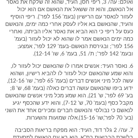
ואולם: עה/ 3, ריפי חסן, העיד, שהוא זה שלקח את נאסר
אל הנאשם, והוא זה ששאל את הנאשם אם הוא יכול
לעזור לנאסר עם הרישיון (בעמ' 156 לפר'). ריפי הוסיף
והעיד, שהנאשם בא אליו לעסק אחרי כמה ימים, והנאשם
כעס על ריפי כי הוא הביא את נאסר אליו הביתה, ואחרי
כמה ימים הנאשם אמר לו שהוא לא יכול לעזור (בעמ'
156 לפר'; ובגירסת הנאשם-בעמ' 129 לפר', אמצע;
ובעמ' 142 לפר'; ת/ 51, בעמ' 6, שו' 12-14).
6. נאסר העיד: אנשים אמרו לו שהנאשם יכול לעזור לו,
והוא שמע שהנאשם יכול לעזור לו להביא רישיון, ושהוא
עשה לכל מיני אנשים דברים (בעמ' 65 לפר', שו' 12-16),
ידוע ביפו שהנאשם עושה דברים כאלה (בעמ' 68, ש' 8;
בע' 69 לפר', ש' 21), הוא שמע מכל מיני אנשים שהנאשם
מקבל כסף (בעמ' 70, ש' 7-12), והוא ידע שהכסף יגיע
לנאשם כי נבולסי והנאשם חברים ומכירים אחד את השני
(בע' 70 לפר',שו' 15-16).אלה שמועות והשערות.
7. עה/ 2 גלר דוד, העיד: הוא מפקח בריאות הסביבה
בלשכת הבריאות בת"א. הוא בא עם הנאשם למסעדת