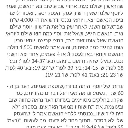
שהראשון ישולם כעת. אחרי שבוע שוב בא הנאשם, ואמר
ליוסף שלמי שאין רישיון עסק, העסק יסגר, ואסור לייצר
ביפו. הנאשם יצא, ויוחאי נכנס ודרש את ה- 4,000 ש"ח
שבתשלום השני. לאחר שקיבל את הרישיון, יוסף שילם
זאת. הנאשם הגיע, ושאל את יוסף כמה הוא שילם ליוחאי.
הנאשם שאל אותו זאת בצד, בחצי קריצה. יוחאי הכין
אותו להגיד כמה שפחות, והוא אמר לנאשם 1,500 דולר.
הנאשם ויוחאי באו לעסק 3 או 4 פעמים, אחד יצא והשני
נכנס. כאילו שהיה תיאום ביניהם (בע' 34-37 לפר'; ובע'
38 לפר', ש' 14-15; בע' 39 לפר', ש' 19-27; בע' 40 לפר',
שו' 21-23; בעמ' 41 לפר', שו' 19-21).
עדותו של יוסף, היתה ברורה,שוטפת ואמינה. העד בן ה -
60 שנה, נשמע ונראה מעיד על דברים כהווייתם, כפי
שקרו. בחלקים מסויימים בעדותו העד נראה כחווה שוב
ובעוצמה, את תחושותיו ממועד הארועים, בספרו: "לא
היה לי רישיון...נכנסתי ללחץ הנאשם אמר לי שהעסק
שלי לא בסדר…מתוך פחד לא ידעתי מה לעשות..."(בעמ'
35 לפר', שו' 13-19). ועוד: "...בא עוד פעם מייק