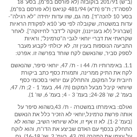
(ב"ש) 201/91 בוקובזה (לא פורסם בפ"מ), בסע' 18
לפסה"ד; ת"פ (ת"א) 481/94 קניאס (לא פורסם בפ"מ),
בסע' 10 להכה"ד]. מה גם, שזו עדות יחידה "לא רגילה"-
עדות במשטרה, שקובלה לפי סע' 10א לפקודת הראיות
[שברגיל (לא בענייננו), זקוקה ל"דבר לחיזוקה"]. לאחר
שקראתי את דברי יוחאי לגבי ה"טרמינל", וראיות
התביעה הנוספות בענין זה, לא יכולתי לקבוע מעבר
לספק סביר, שהנאשם לקח שוחד בפרשה זו. אפרט:
1.1. באימרותיו ת/ 44 ו - ת/ 47, יוחאי סיפר, שהנאשם
לקח את התיק ממרינה, ותמורת כסף כתב ביקורת
חיובית על המקום, והתחלק עם יוחאי בסכומי כסף
שיוחאי קיבל מבעל המקום (ת/ 44, בעמ' 1 - 2; ת/ 47,
בעמ' 2, שו' 24-28; בעמ' 3 - 4; בעמ' 6, שו' 1).
ואולם: באימרתו במשטרה - ת/ 43,כשהוא סיפר על
אותה פרשת טרמינל,יוחאי לא הזכיר כלל את הנאשם
(בעמ' 1-2). לא זו אף זו, אלא שיוחאי השיב, שהוא לא
התחלק בכסף עם האדם שביצע את הדו"ח, והוא לוקח
על עצמו את המקרה (ת/ 43, בעמ' 2, שו' 16-18). גם