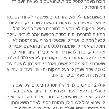
הוכח מעבר לספק סביר, שהנאשם ביצע את העבירה
המיוחסת לו:
הנאשם אמר ליוחאי, שזה מקום שאפשר לקחת שם כסף.
יוחאי והנאשם באו למקום. הנאשם עשה במקום בעיות
כאילו המקום לא מתאים לתוכנית,כאשר בפועל הכל
התאים לתוכנית והיה בסדר. הנאשם אמר ליוחאי, שילך
לבעל המקום, ויגיד לו שכאילו הצריף שבמרפסת לא
חוקי, ושיאמר לו שתמורת 8,000 ש"ח, הנאשם יעביר לו
את התיק, יסדר לו את זה, והוא יקבל רישיון. יוחאי כך
אמר לבעל המקום. בעל המקום נתן ליוחאי 4,000 ש"ח
שאותם יוחאי מסר לנאשם, ואח"כ יוחאי נתן לנאשם עוד
2,000 ש"ח שנתן לו בעל המקום (ת/ 45, בעמ' 3, שו' 5-
24; ת/ 47, בעמ' 5, שו' 3-10).
עת/ 2 יוסף מוטולה (להלן-יוסף), הבעלים של העסק
לנעליים דלעיל, העיד: לא היה לו רישיון. הנאשם בא
לעסק, ואמר לו שהעסק לא בסדר. אח"כ בא יוחאי, ואמר
לו שהוא יכול לעזור לו, תמורת כסף. לאחר משא ומתן,
הם סיכמו שיוסף ישלם 8,000 ש"ח, בשני תשלומים,