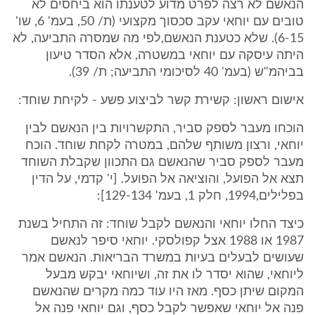
הנאשם לא רצה לפרט מדוע לטענתו הוא ביחסים לא
טובים עם יוחאי עקב סכסוך מקצועי (ת/ 50, בעמ' 6, שו'
6-15). שלא כטענת הנאשם,לפי מה שמסרה התביעה, לא
היתה עיסקה עם יוחאי במשטרה, אלא הסדר טיעון
בביהמ"ש (בעמ' 40 לסיכומי התביעה; ת/ 39).
אישום ראשון: קשירת קשר לביצוע פשע - לקיחת שוחד:
הוכחו מעבר לספק סביר, התקשרויות בין הנאשם לבין
יוחאי, ורצון משותף שלהם, במטרה לקחת שוחד. הוכח
מעבר לספק סביר שהנאשם גם התכוון שקבלת השוחד
תצא אל הפועל, והוציאה אל הפועל. [י' קדמי, על הדין
בפלילים,1994, חלק 1, בעמ' 129-134]:
כיצד החלו יוחאי והנאשם לקבל שוחד: זה התחיל בשנת
1987 או 1988 אצל קפולסקי. יוחאי סיפר לנאשם
שעושים לבעלים בעיות במשרד הבריאות. הנאשם אמר
ליוחאי, שהוא יסדר לו את זה, ושיוחאי יבקש מבעל
המקום שיתן כסף. מאז היו עוד כמה מקרים שהנאשם
פנה אל יוחאי שאפשר לקבל כסף, וגם יוחאי פנה אל