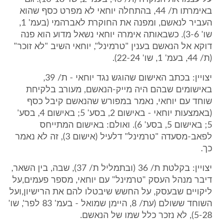
באימרתו ת/ 44, בהתחלה יוחאי לא מפרט כסף שהוא
העביר לנאשם, ומפנה את החוקרת לאברהמי (בעמ' 1,
שו' 3-6). כשבאותה אימרה יוחאי נשאל מדוע הוא פנה
דוקא אל הנאשם בענין "טרמינל", יוחאי השיב "לא זוכר"
(ת/ 44, בעמ' 1, שו' 22-24).
יצויין: בכתב האישום שהוגש נגד יוחאי - ת/ 39,
באישומים שבהם היה מייק-הנאשם, מעורב בלקיחת
שוחד עם יוחאי, נאמר במפורש שהנאשם קיבל כסף
(באמצעות יוחאי - באישום 2, בסע' 5; באישום 4, בסע'
5; באישום 5, בסע' 6). ואולם: באישום המתייחס
לפאב-מסעדה "טרמינל" דלעיל (אישום 3), זה לא נאמר
כך.
יצויין: בקלטת ת/ 36 (ובתמליל ת/ 37), שבה, בין השאר,
דיבר מנהל העסק "טרמינל" עם יוחאי, מספר פעמים,על
ליקויים שבעסק, על החשש שיבטלו להם את הרישיון,ועל
השוחד ששולם (עת/ 8, היימן שמואל - בעמ' 83 לפר', שו'
5-28), לא נזכר כלל שמו של הנאשם.