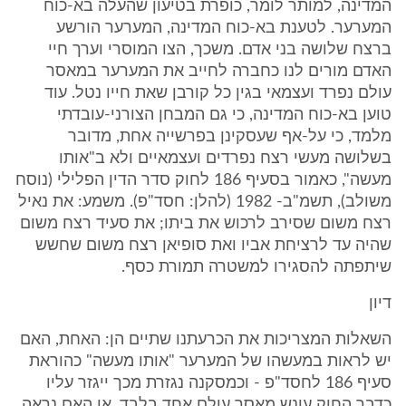
המדינה, למותר לומר, כופרת בטיעון שהעלה בא-כוח
המערער. לטענת בא-כוח המדינה, המערער הורשע
ברצח שלושה בני אדם. משכך, הצו המוסרי וערך חיי
האדם מורים לנו כחברה לחייב את המערער במאסר
עולם נפרד ועצמאי בגין כל קורבן שאת חייו נטל. עוד
טוען בא-כוח המדינה, כי גם המבחן הצורני-עובדתי
מלמד, כי על-אף שעסקינן בפרשייה אחת, מדובר
בשלושה מעשי רצח נפרדים ועצמאיים ולא ב"אותו
מעשה", כאמור בסעיף 186 לחוק סדר הדין הפלילי (נוסח
משולב), תשמ"ב- 1982 (להלן: חסד"פ). משמע: את נאיל
רצח משום שסירב לרכוש את ביתו; את סעיד רצח משום
שהיה עד לרציחת אביו ואת סופיאן רצח משום שחשש
שיתפתה להסגירו למשטרה תמורת כסף.
דיון
השאלות המצריכות את הכרעתנו שתיים הן: האחת, האם
יש לראות במעשהו של המערער "אותו מעשה" כהוראת
סעיף 186 לחסד"פ - וכמסקנה נגזרת מכך ייגזר עליו
כדבר החוק עונש מאסר עולם אחד בלבד, או האם נראה