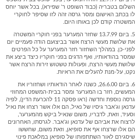
השלום בטבריה (כבוד השופט ר' שפירא), בכל אשר יוחס
לו בכתב האישום ומסר גרסה זהה לזו שסיפר לחוקרי
המשטרה קודם לכן באותו היום.
5. ביום 13.7.99 שחזר המערער בפני חוקרי המשטרה
את שלושת מעשי הרצח אשר בביצועם הודה פעמיים יום
לפני-כן. במהלך השחזור חזר המערער על כל הפרטים
שמסר בהודאותיו, ואף הדגים בפני חוקריו כיצד ביצע את
שלושת מעשי הרצח, ופעולות טשטוש זירות הרצח אשר
נקט, על-מנת להעלים את הראיות.
6. ביום 26.6.00, כשנה לאחר הודאותיו ושחזוריו את
המעשים, חזר בו המערער ומסר בבית-המשפט המחוזי
גרסה נוספת וחדשה (ראו פסקה 11 להכרעת הדין), לפיה
עדנאן וג'אבר גיסיו של נאיל, הם אלו אשר רצחו את נאיל
וסעיד, וזאת, לדבריו, משום שנאיל ביקש מהמערער,
לרצוח את אביהם של עדנאן וג'אבר. לגרסתו, האחרונים
הם אלו שרצחו אף את סופיאן, וזאת משום, שחששו
שיסגירם לאור השתתפותו של סופיאן במלאכת פינוי