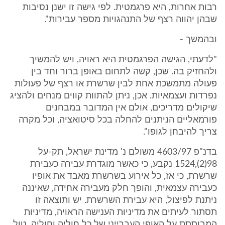
רבות אחרות, היא פרגמטית. לפי גישה זו ישנן נסיבות
שבהן יהווה רצף של התנהגויות מספר עבירות".
ובהמשך -
"לדעתי, הגישה הפרגמטית היא ראויה, ויש להמשיך
ולהחזיק בה. שכן, קשה לתחום באופן ברור וחד בין
פעולה מתמשכת אחת לבין שרשרת או רצף של פעולות
נפרדות ועצמאיות. אכן, ניתן להתוות קווים מנחים ולהציג
שיקולים מדריכים, אולם אין המדובר במבחנים
פורמאליים הניתנים להחלה בכל סיטואציה, וכל מקרה
צריך להיבחן לגופו".
בדנ"פ 4603/97 משולם נ' מדינת ישראל, תק-על
98(2),1524 נקבע, כי כאשר מוגדרת עבירה כעבירת
שרשרת, כי אז, כל אירוע בשרשרת מאבד את אופיו
כעבירה עצמאית, והופך חלק מעבירה אחידה, שאיננה
ניתנת לפיצול, היא עבירת השרשרת. יש ותוצאה זו
תסתור לעיתים את מדיניות הענישה הראויה, מדיניות
המבוססת על האופי העברייני של כל חוליה וחוליה. טול