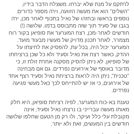
לרתקם על מנת שלא יברחו. משצלח הדבר בידיו,
"השלים" הוא את מעשה הזוועה, וירה מספר כדורים
נוספים בראשו ובחזהו של נאיל בתכוף לאחר מכן, ירה
בגבו של סעיד תוך שזה מתבוסס בדמו. שלושה (!)
חודשים לאחר-מכן, רצח המערער את סופיאן בקור רוח
מצמרר, לאחר תכנון מדויק של מעשיו מבעוד מועד.
המערער יכול היה, בכל עת, להפסיק את לחיצתו על
ההדק, כאשר רצח את נאיל וסעיד ולא כל שכן ברציחתו
של סופיאן. לא ניתן להסיק מסקנה אחרת זולת זו, כי
מדובר באוסף של אירועים נפרדים. גם אם מבחינה
"טכנית", ניתן היה לראות ברציחת נאיל וסעיד רצף אחד
של אירועים, כי אז יש להתייחס לכך כאל מעשי פגיעה
נפרדים.
טענת בא-כוח המערער, לפיה רציחת סופיאן, היא חלק
מאותו מעשה עברייני בו נרצחו נאיל וסעיד, אינה
מקובלת עלי כלל ועיקר, ולו רק מן הטעם שחלפו שלושה
חודשים בין המעשים, זאת ולא יותר.