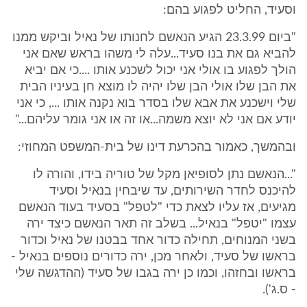
וסעיד, החליט לפגוע בהם:
"ביום 23.3.99 הגיע הנאשם לחנותו של נאיל וביקש ממנו
להביא גם את בנו סעיד...עלה לי משהו בראש שאם אני
הולך לפגוע בו אולי אני יכול לשכנע אותו ....כי אם יביא
את הבן שלו אולי הבן שלו יהיה לו מוצא חן בעיניו הבית
שלי וישכנע את אבא שלו בסדר בוא נקנה אותו ..., כי אני
יודע אם אני לא יוצא משמה...או זה או אני גומר עליהם..."
ובהמשך, כאמור בהכרעת דינו של בית-המשפט המחוזי:
"...הנאשם נתן לסופיאן מקל של טוריה בידו, והורה לו
להיכנס לחדר השירותים, עד שיבחין בנאיל וסעיד
מגיעים, אז עליו לצאת כדי "לטפל" בסעיד בעוד הנאשם
עצמו "יטפל" בנאיל... בשלב זה תאר הנאשם כיצד ירה
בשני המנוחים, תחילה כדור אחד בבטנו של נאיל וכדור
בראשו של סעיד, ולאחר מכן, ירה כדורים נוספים בנאיל -
בראשו ובחזהו, וכמו כן ירה בגבו של סעיד (ההדגשה שלי
- ס.ג').