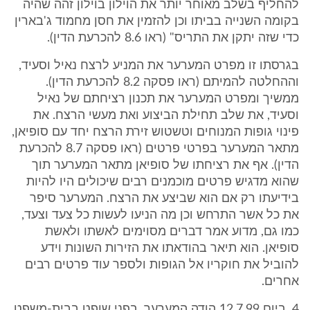
להחליף בשלב מאוחר יותר את הוילון בוילון זהה שהיה
בקומה השנייה בביתו וכן להזמין את חסן מחמוד ג'בארין
כדי שזה יתקן את התריס" (ראו 8.6 להכרעת הדין).
בגרסתו זו מפרט המערער את המניע לרצח נאיל וסעיד,
וההחלטה להמיתם (ראו פסקה 8.2 להכרעת הדין).
ממשיך ומפרט המערער את תכנון רציחתם של נאיל
וסעיד, את שלב תחילת הביצוע ואת מעשי הרצח. את
פינוי גופות המנוחים וטשטוש זירת הרצח יחד עם סופיאן,
מתאר המערער בפרטי פרטים (ראו פסקה 8.7 להכרעת
הדין). אף את רציחתו של סופיאן מתאר המערער תוך
שהוא מדגיש פרטים מוכמנים רבים שיכולים היו להיות
בידיעתו רק אם הוא שביצע את הרצח. המערער סיפר
את כל אשר התרחש וכן מה הניעו לעשות כל צעד וצעד,
כמו גם, מדוע אמר דברים מסוימים לאשתו ולאשת
סופיאן. הוא תיאר בהודאתו את הזירות השונות וידע
להוביל את חוקריו אל הגופות ולספר עוד פרטים רבים
אחרים.
4. ביום 12.7.99 הודה המערער, בפני שופט בבית-משפט