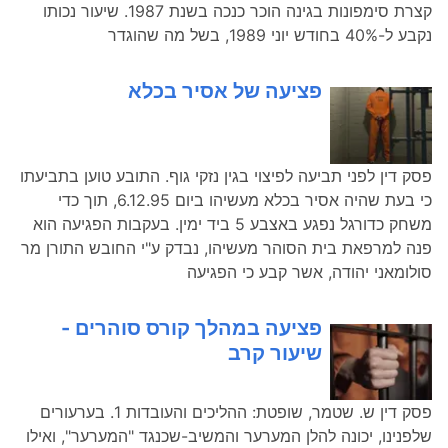
קצרת סימפונות בגינה הוכר כנכה בשנת 1987. שיעור נכותו
נקבע ל-40% בחודש יוני 1989, בשל מה שהוגדר
פציעה של אסיר בכלא
פסק דין לפני תביעה לפיצוי בגין נזקי גוף. התובע טוען בתביעתו
כי בעת שהיה אסיר בכלא מעשיהו ביום 6.12.95, תוך כדי
משחק כדורגל נפגע באצבע 5 ביד ימין. בעקבות הפגיעה הוא
פנה למרפאת בית הסוהר מעשיהו, נבדק ע"י החובש התורן מר
סולומאני יהודה, אשר קבע כי הפגיעה
פציעה במהלך קורס סוהרים -
שיעור קרב
פסק דין ש. שטמר, שופטת: ההליכים והעובדות 1. בערעורים
שלפנינו, יכונה להלן המערער והמשיב-שכנגד "המערער", ואילו