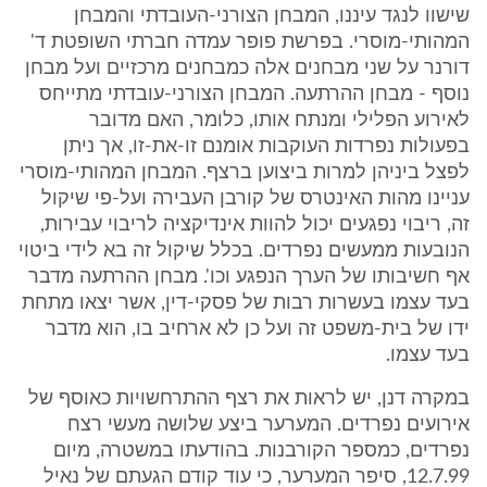
שישוו לנגד עיננו, המבחן הצורני-העובדתי והמבחן
המהותי-מוסרי. בפרשת פופר עמדה חברתי השופטת ד'
דורנר על שני מבחנים אלה כמבחנים מרכזיים ועל מבחן
נוסף - מבחן ההרתעה. המבחן הצורני-עובדתי מתייחס
לאירוע הפלילי ומנתח אותו, כלומר, האם מדובר
בפעולות נפרדות העוקבות אומנם זו-את-זו, אך ניתן
לפצל ביניהן למרות ביצוען ברצף. המבחן המהותי-מוסרי
עניינו מהות האינטרס של קורבן העבירה ועל-פי שיקול
זה, ריבוי נפגעים יכול להוות אינדיקציה לריבוי עבירות,
הנובעות ממעשים נפרדים. בכלל שיקול זה בא לידי ביטוי
אף חשיבותו של הערך הנפגע וכו'. מבחן ההרתעה מדבר
בעד עצמו בעשרות רבות של פסקי-דין, אשר יצאו מתחת
ידו של בית-משפט זה ועל כן לא ארחיב בו, הוא מדבר
בעד עצמו.
במקרה דנן, יש לראות את רצף ההתרחשויות כאוסף של
אירועים נפרדים. המערער ביצע שלושה מעשי רצח
נפרדים, כמספר הקורבנות. בהודעתו במשטרה, מיום
12.7.99, סיפר המערער, כי עוד קודם הגעתם של נאיל