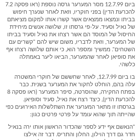
ביום 12.7.99 מסר המערער גרסה נוספת (ראו פסקה 7.2
להכרעת הדין) בפני חוקריו, וזאת לאחר שנערך חיפוש
בביתו ונמצאו ממצאים אשר קשרו אותו למקום מציאתם
של נאיל וסעיד. על-פי גרסתו זו, שלושה אנשים מיחידת
החיסול של המוסד הם אשר רצחו את נאיל וסעיד בביתו
של המערער, וזאת לדבריו, משום שיש להם "קשרים עם
השטחים". ממשיך ומספר הוא, כי אותם שלושה רצחו אף
את סופיאן לאחר שהמערער, הביאו ליער באמתלה
כלשהי.
בו ביום 12.7.99, לאחר שחששם של חוקרי המשטרה
עלה בהם, הוחלט לחקור את המערער בשנית. כבר
בפתח החקירה, שהוסרטה, סיפר המערער (ראו פסקה 8
להכרעת הדין), כיצד רצח את נאיל, סעיד וסופיאן.
בגרסתו זו מתאר המערער את השתלשלות האירועים כפי
שהייתה תוך שהוא עומד על פרטי פרטים כגון:
"הנאשם אף ידע לספר שהכדור הראשון אותו ירה בנאיל
חדר גם דרך הוילון, החלון והתריס. דבר זה אילצו