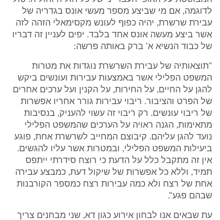
לדוגמה, אם מי שביצע מספר מעשי אונס בגדריה של
עבירת שרשרת, יהיה כפוף לעונש מקסימאלי הזהה לזה
אשר ביצע מעשה אונס אחד בלבד. יפים לעניין זה דבריו
של כבוד הנשיא א' ברק באותה פרשה:
"תוצאותיה של עבירת השרשרת נוגדות את מטרות
המשפט הפלילי אשר באמצעות עבירות ועונשים ביקש
להגן על החיים, על החירות, על הקנין ועל ערכים אחרים
של הפרט והציבור. ריבוי עבירות גורר אחריו אפשרות
של ריבוי עונשים. רק ריבוי זה עשוי להעניק, בנסיבות
מתאימות, הגנה ראויה על הערכים שהמשפט הפלילי
נועד להגן עליהם. קיבוצם המחייב לשרשרת אחת, פוגע
ביעילות המשפט הפלילי, ובמטרות אשר עליו להגשים.
אין זה מתקבל כלל על הדעת כי רוצח סידרתי ייתפס
תמיד, וללא כל אפשרות של שיקול דעת, כמבצע עבירה
אחת של רצח ולא כמה עבירות רצח כמספר הקורבנות
שבהם פגע".
עת שבאים אנו לבחון אירוע כגון דא, שני מבחנים צריך