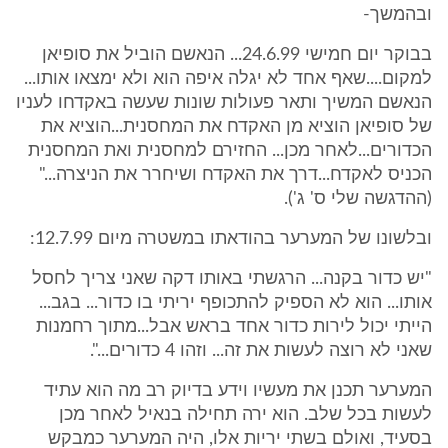
ובהמשך-
בבוקר יום חמישי 24.6.99... הנאשם הוביל את סופיאן
למקום....שאף אחד לא יגלה איפה הוא ולא ימצאו אותו...
הנאשם המשיך ותאר פעולות שונות שעשה באקדחו לעניו
של סופיאן הוציא מן האקדח את המחסנית...הוציא את
הכדורים...לאחר מכן... החזירם למחסנית ואת המחסנית
הכניס לאקדח...דרך את האקדח ושיחרר את הניצרה..."
(ההדגשה שלי ס' ג').
ובלשונו של המערער בהודאתו במשטרה מיום 12.7.99:
"יש כדור בקנה... הרגשתי באותו דקה שאני צריך לחסל
אותו... הוא לא הספיק להתכופף יריתי בו כדור... בגב...
הייתי יכול לירות כדור אחד בראש אבל...מתוך רחמנות
שאני לא רוצה לעשות את זה... וזהו 4 כדורים...".
המערער תכנן את מעשיו וידע בדיוק רב מה הוא עתיד
לעשות בכל שלב. הוא ירה תחילה בנאיל לאחר מכן
בסעיד, ואולם בשתי יריות אלו, היה המערער כמבקש