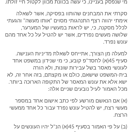
מי שנפסק בעניינו, כי עשה בכוונת מכוון לקטול חיי זולתו.
סקרתי את המבחנים שהותוו בפסיקה, אשר לשאלה
אימתי יהווה רצף התנהגותי מסוים "אותו מעשה" והגעתי
לכלל מסקנה, כי, יש לראות במעשיו של המערער,
שלושה מעשים נפרדים, אשר יש להטיל על כל אחד מהם
עונש נפרד.
למעלה מן הצורך, אתייחס לשאלת מדיניות הענישה.
סעיף 45(א) לחסד"פ קובע, כי מי שנידון במשפט אחד
לעונשי מאסר בשל עבירות שונות, ולא הורה
בית-המשפט שישאם, כולם או מקצתם, בזה אחר זה, לא
ישא אלא את עונש המאסר של התקופה הארוכה ביותר.
מכל האמור לעיל נובעים שניים אלה:
(א) אם הנאשם מורשע לפי כתב אישום אחד במספר
מעשי רצח, יש להטיל עונש נפרד עבור כל אחד ממעשי
הרצח.
(ב) על פי האמור בסעיף 45(א) הנ"ל יהיו העונשים על