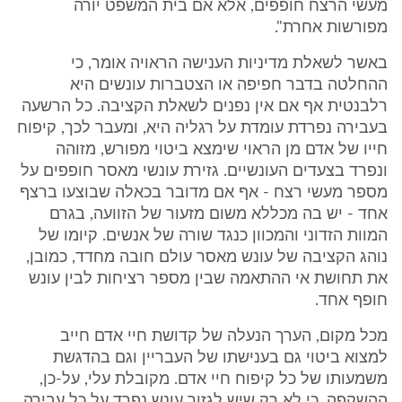
מעשי הרצח חופפים, אלא אם בית המשפט יורה
מפורשות אחרת".
באשר לשאלת מדיניות הענישה הראויה אומר, כי
ההחלטה בדבר חפיפה או הצטברות עונשים היא
רלבנטית אף אם אין נפנים לשאלת הקציבה. כל הרשעה
בעבירה נפרדת עומדת על רגליה היא, ומעבר לכך, קיפוח
חייו של אדם מן הראוי שימצא ביטוי מפורש, מזוהה
ונפרד בצעדים העונשיים. גזירת עונשי מאסר חופפים על
מספר מעשי רצח - אף אם מדובר בכאלה שבוצעו ברצף
אחד - יש בה מכללא משום מזעור של הזוועה, בגרם
המוות הזדוני והמכוון כנגד שורה של אנשים. קיומו של
נוהג הקציבה של עונש מאסר עולם חובה מחדד, כמובן,
את תחושת אי ההתאמה שבין מספר רציחות לבין עונש
חופף אחד.
מכל מקום, הערך הנעלה של קדושת חיי אדם חייב
למצוא ביטוי גם בענישתו של העבריין וגם בהדגשת
משמעותו של כל קיפוח חיי אדם. מקובלת עלי, על-כן,
ההשקפה, כי לא רק שיש לגזור עונש נפרד על כל עבירה