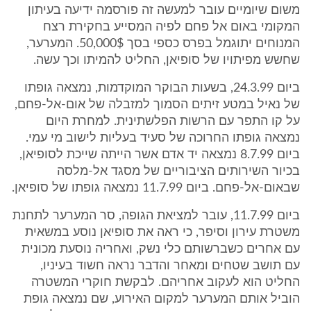
משום שיומיים עובר למעשה זה פורסמה ידיעה בעיתון
המקומי באום אל פחם לפיה המסייע בחקירת רצח
המנוחים יתוגמל בפרס כספי בסך 50,000$. המערער,
שחשש מפיתויו של סופיאן, החליט להמיתו וכך עשה.
ביום 24.3.99, בשעות הבוקר המוקדמות, נמצאה גופתו
של נאיל במטע זיתים הסמוך למזבלה של אום-אל-פחם,
על קו התפר עם הרשות הפלשתינית. למחרת היום
נמצאה גופתו החרוכה של סעיד בעליות לישוב מי עמי.
ביום 8.7.99 נמצאה יד אדם אשר הייתה שייכת לסופיאן,
בכיור השירותים הציבוריים של מסגד אל-מלסה
שבאום-אל-פחם. ביום 11.7.99 נמצאה גופתו של סופיאן.
ביום 11.7.99, עובר למציאת הגופה, סר המערער לתחנת
משטרת עירון וסיפר, כי ראה את סופיאן נוסע במשאית
עם אחרים כשברשותם כלי נשק, ואחריה נוסעת מכונית
עם תושב שטחים ומאחר והדבר נראה חשוד בעיניו,
החליט הוא לעקוב אחריהם. לבקשת חוקרי המשטרה
הוביל אותם המערער למקום האירוע, שם נמצאה גופת