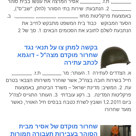
_________, ת.ז. _________, אסיר המרצה את עונשו בבית סוהר
_________. 2. הנתבעת: שירות בתי הסוהר (להלן: "שב"ס"),
באמצעות פרקליטות מחוז _________, _________, _________. ב.
הסעד המבוקש כבוד בית המשפט מתבקש לחייב את
הנתבעת לשלם לתובע את הסכומים הבאים: 1. סך של 2
בקשה למתן צו על תנאי נגד
שחרור מוקדם מצה"ל - דוגמא
לכתב עתירה
א. הצדדים לעתירה 1. העותר: מר _________ ת.ז. _________,
חייל בשירות חובה בצה"ל, אשר שוחרר משירותו הצבאי בטרם
עת. 2. המשיב: מדינת ישראל – משרד הביטחון, באמצעות
פרקליטות המדינה. ב. רקע עובדתי 3. העותר התגייס לצה"ל
ביום 1.2.2011 ושובץ לשרת כטבח בבסיס חיל האוויר, כאשר
מועד שחרורו
שחרור מוקדם של אסיר מבית
הסוהר בעבירות תעבורה חמורות