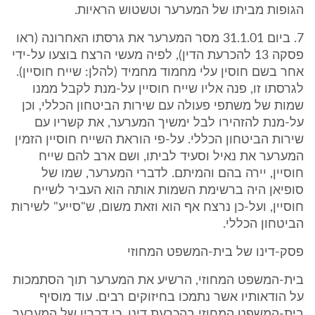
הגופות מביתו של המערער וטשטוש הראיות.
7. ביום 31.1.01 מסר המערער את גרסתו האחרונה (ראו
פסקה 13 להכרעת הדין), לפיה מעשי הרצח בוצעו על-ידי
אחר בשם חוסין עלי מחמוד מחמיד (להלן: שייח חוסיין).
לגרסתו זו, פנה אליו שייח חוסיין על-מנת לקבל ממנו
שמות של משתפי פעולה עם שירות הביטחון הכללי, וכן
על-מנת להזהירו לבל ימשיך המערער, את קשריו עם
שירות הביטחון הכללי. על-פי הוראת השייח חוסיין הזמין
המערער את נאיל וסעיד לביתו, ושם ארב להם שייח
חוסיין, יירה בהם והמיתם. לדברי המערער, שמו של
סופיאן היה ברשימת השמות אותה הוא העביר לשייח
חוסיין, ועל-כן נרצח אף הוא וזאת משום, ש"סייע" לשירות
הביטחון הכללי.
פסק-דינו של בית-המשפט המחוזי
בית-המשפט המחוזי, הרשיע את המערער תוך הסתמכות
על הודאותיו אשר נתמכו בחיזוקים רבים. עוד מוסיף
בית-המשפט המחוזי בהכרעת דינו, כי דבריו של המערער