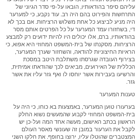
עליהם סיפר בהודאותיו, הובאו על-פי סדר הגיוני של
התרחשות והפירוט בהם היה רב. עוד נקבע, כי למערער
היה מניע לביצוע כל אחת משלוש הרציחות. אם בכך לא
די, בשחזורו עמד המערער על כל הפרטים אותם מסר
בהודאותיו, ברם, אלו יכולים היו להיות ידועים רק למבצע
הרציחות. מסקנתו של בית-המשפט המחוזי היא אפוא, כי
הראיות החיצוניות להודאה, והשחזור שערך המערער,
בצירוף העובדה שגרסתו משתלבת היטב במסכת
הכללית של האירועים, מביאים לכך שהודאתו אמיתית,
והרשיעו בעבירות אשר יוחסו לו ואף גזר עליו את אשר
גזר.
טענות המערער
בערעורו טוען המערער, באמצעות בא כוחו, כי היה על
בית-המשפט המחוזי לקבוע שהמעשים נשוא החלק
הראשון בכתב האישום, מעשה אחד המה ועל-כן יש
לקבל את הערעור במובן זה שעונשי מאסר העולם
המצטברים שהוטלו עליו, ירוצו בחופף. את חלקו השני