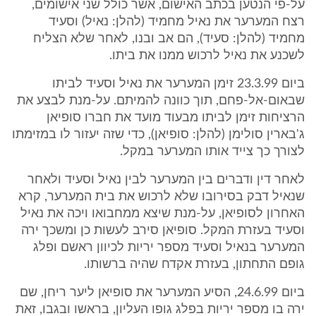
על-פי הנטען בכתב האישום, אשר כולל שני אישומים,
רצח המערער את נאיל מחמיד (להלן: נאיל) וסעיד
מחמיד (להלן: סעיד), הם אב ובנו, לאחר שלא הצליח
לשכנע את נאיל לרכוש ממנו את ביתו.
ביום 23.3.99 זימן המערער את נאיל וסעיד לביתו
שבאום-אל-פחם, תוך כוונה להמיתם. על-מנת לבצע את
הרציחות זימן לביתו מבעוד מועד את חברו סופיאן
ג'בארין סולימן (להלן: סופיאן), כדי שזה יעזור לו במזימתו
לצורך כך צייד אותו המערער במקל.
לאחר דין ודברים בין המערער לבין נאיל וסעיד ולאחר
שנאיל דבק בסירובו שלא לרכוש את בית המערער, קרא
האחרון לסופיאן, על-מנת שיצא ממחבואו ויכה את נאיל
וסעיד בעזרת המקל. סופיאן סירב לעשות כן ומשכך ירה
המערער בנאיל וסעיד מספר יריות לכיוון ראשם ופלג
גופם התחתון, בעזרת אקדח שהיה ברשותו.
ביום 24.6.99, הסיע המערער את סופיאן ליער ריחן, שם
ירה בו מספר יריות בפלג גופו העליון, בראשו ובגבו, זאת