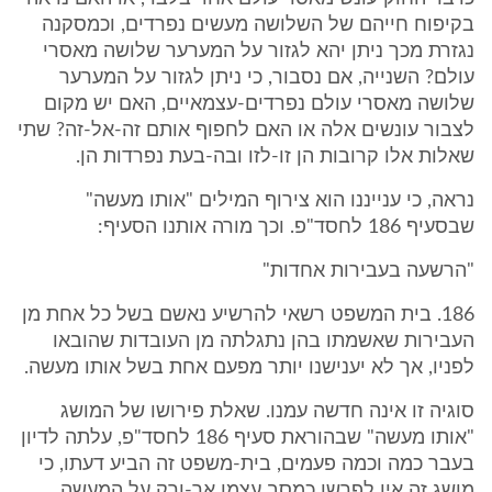
בקיפוח חייהם של השלושה מעשים נפרדים, וכמסקנה
נגזרת מכך ניתן יהא לגזור על המערער שלושה מאסרי
עולם? השנייה, אם נסבור, כי ניתן לגזור על המערער
שלושה מאסרי עולם נפרדים-עצמאיים, האם יש מקום
לצבור עונשים אלה או האם לחפוף אותם זה-אל-זה? שתי
שאלות אלו קרובות הן זו-לזו ובה-בעת נפרדות הן.
נראה, כי ענייננו הוא צירוף המילים "אותו מעשה"
שבסעיף 186 לחסד"פ. וכך מורה אותנו הסעיף:
"הרשעה בעבירות אחדות"
186. בית המשפט רשאי להרשיע נאשם בשל כל אחת מן
העבירות שאשמתו בהן נתגלתה מן העובדות שהובאו
לפניו, אך לא יענישנו יותר מפעם אחת בשל אותו מעשה.
סוגיה זו אינה חדשה עמנו. שאלת פירושו של המושג
"אותו מעשה" שבהוראת סעיף 186 לחסד"פ, עלתה לדיון
בעבר כמה וכמה פעמים, בית-משפט זה הביע דעתו, כי
מושג זה אין לפרשו כמסב עצמו אך-ורק על המעשה