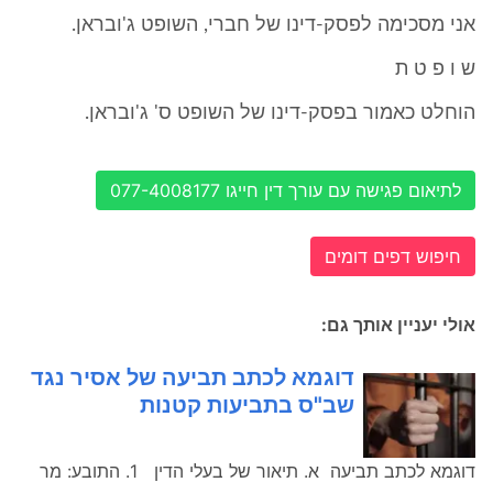
אני מסכימה לפסק-דינו של חברי, השופט ג'ובראן.
ש ו פ ט ת
הוחלט כאמור בפסק-דינו של השופט ס' ג'ובראן.
לתיאום פגישה עם עורך דין חייגו 077-4008177
חיפוש דפים דומים
אולי יעניין אותך גם:
דוגמא לכתב תביעה של אסיר נגד
שב"ס בתביעות קטנות
דוגמא לכתב תביעה א. תיאור של בעלי הדין 1. התובע: מר