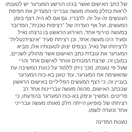
של כתב האישום ואשר בגינו הורשע המערער יש לטענתו
לראות כחלק מאותו מעשה עברייני המצדיק את חפיפת
העונשים זה-על-זה. לדבריו, גם אם לא היה רצף בזמן
המעשים, ועל אף העדרה של "רציפות טכנית", המדובר
במעשה טירוף אחד, האירוע הראשון בו נרצחו נאיל
וסעיד הינו מעשה אחד, וכן רציחת סעיד "אינצידנטלית"
לרציחתו של נאיל. כבסיס יצוק לטענותיו אלו, מביא
המערער את עובדת כתב האישום אשר מחולק לשניים,
במובן זה, שרצח המנוחים אוחד לאישום אחד והרי
שעל-פי טענתו, מכך ניתן ללמוד על כוונת המשיבה עת
שהאשימה את המערער. עוד טוען בא-כוח המערער
בעניין זה, כי רצף המעשים הפליליים באישום הראשון
שבכתב האישום, מהווה מעשה עבריינות אחד רב
פריטים. המשיך ונימק בא-כוח המערער בהודעתו, כי
רציחתו של סופיאן הייתה חלק מאותו מעשה עברייני
אחד ונועדה לשמו.
טענות המדינה