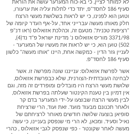
לא למותר לציין, כי בא-כוח המערער עושה את הוראת
סעיף 186 לחסד"פ, יתד כדי לתלות עליה את ערעורו,
וטוען הוא לפנינו, כי יש לראות בשלושת מעשי הרצח
חלק מאותו מעשה עברייני אחד, על-אף העדר קיומה של
"רציפות טכנית". מטעם זה, וכהלכת אזואלוס (ראו דנ"פ
3371/98 מוריס אזואלוס נ' מדינת ישראל פ"ד נד(4),
502) טוען הוא, כי יש לראות את מעשיו של המערער -
לעניין גזר הדין - כמקשה אחת, היינו "אותו מעשה" כלשון
סעיף 186 לחסד"פ.
אשר לפרשת אזואלוס: ענייננו שונה מפרשה זו. אשר
לבחינה העובדתית-הצורנית, שלא כבפרשת אזואלוס,
שלושת מעשי הרצח היו מובדלים ומופרדים זה מזה, וגם
אין דמיון בין טענת הקינטור שעלתה בפרשת אזואלוס,
לבין מעשי הרצח שבוצעו על-ידי המערער בדם קר
ולאחר תכנונם מבעוד מועד. זאת ועוד, הרי שרציחת
סופיאן בוצעה שלושה חודשים מאוחר לרציחתם של
נאיל וסעיד. ומכאן, לא הרי מי שנפסק בעניינו, כי עשה
מעשה לאחר שקונטר - כפי שנפסק לגבי אזואלוס , כהרי