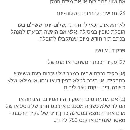
את שווי החבילות או את מידת הנזק.
26. תביעות להחזרת תשלום-יתר
לא יהא אדם זכאי להחזרת תשלום-יתר ששילם בעד
הובלת טובין במסילה, אלא אם הוגשה תביעתו למנהל
בכתב תוך חודש מיום שנתקבלו להובלה.
פרק ד': עונשין
27. פקיד רכבת המשתכר או מתרשל
(א) פקיד רכבת שהיה במצב של שכרות בעת ששימש
בתפקידו, או סירב למלא תפקידו או זנחו, או מילאו שלא
כשורה, דינו - קנס 150 לירות.
(ב) אם מחמת טיב התפקיד היו הסירוב, הזניחה או
המילוי שלא כשורה מסכנים את בטיחותו של נוסע או של
אדם אחר הנמצא במסילה כדין, דינו של פקיד הרכבת -
מאסר שנתיים או קנס 750 לירות.