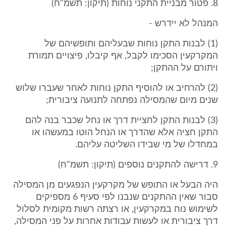
8. פטור מבניית התקני נוחות (תיקון: תשמ"ח)
המנהל לא יידרש -
(1) לבנות התקן נוחות שבעליהם ותופשיהם של
המקרקעין הסכימו לקבל, אף קיבלו, פיצויים תמורת
ויתורם על ההתקן;
(2) להרחיב או להוסיף התקן נוחות לאחר שעברו שלוש
שנים מיום שהמסילה נפתחה לתנועה ציבורית;
(3) לבנות התקן לחציית דרך או נחל שכבר בנה להם
התקן חציה אלא שהדרך או הנחל הוטו במעשהו או
במחדלו של מי שבידו השליטה עליהם.
9. דרישה להתקנים נוספים (תיקון: תשמ"ח)
היה הבעל או התופש של מקרקעין הנפגעים מן המסילה
סבור שאין ההתקנים שנבנו לפי סעיף 6 מספיקים
לשימוש נוח במקרקעין, או רצתה רשות מקומית לסלול
דרך ציבורית או לעשות עבודות אחרות על פני המסילה,