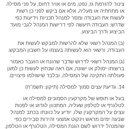
צינור להזרמת גז, נפט, מים או אויר דחוס, על פני מסילה
או מתחתיה או מעליה, אלא אם ביקש לפני כן רשות
לעשות את העבודה ומסר למנהל תכניות וידיעות כפי
שדרש; העבודה תיעשה לפי דרישות המנהל לגבי מועד
הביצוע ודרך הביצוע.
(ב) המנהל רשאי שלא להרשות למבקש לעשות את
העבודה, ורשאי הוא לעשותה בעצמו על חשבון המבקש.
(ג) המנהל רשאי לדרוש שדבר שהונח או הועבר כאמור
ברשותו יסולק או ישונה, אם ראה שנחוץ לעשות כן למען
פעולתה התקינה של המסילה, ובלבד שישולמו פיצויים.
14. גדיעת עצים סמוך למסילה (תיקון: תשמ"ח)
בעל או תופש של מקרקעין הסמוכים למסילה או
לטלגרף או לטלפון שעליה, המתכוון לגדוע או לפנות
עצים על המקרקעין שלו, יודיע על כוונתו בכתב למנהל
שבעה ימים מראש וינקוט אמצעי זהירות סבירים כפי
שהמנהל ידרוש לשם הגנת המסילה, הטלגרף או הטלפון,