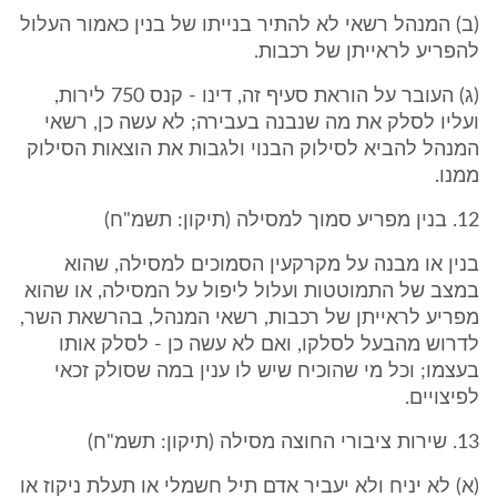
(ב) המנהל רשאי לא להתיר בנייתו של בנין כאמור העלול
להפריע לראייתן של רכבות.
(ג) העובר על הוראת סעיף זה, דינו - קנס 750 לירות,
ועליו לסלק את מה שנבנה בעבירה; לא עשה כן, רשאי
המנהל להביא לסילוק הבנוי ולגבות את הוצאות הסילוק
ממנו.
12. בנין מפריע סמוך למסילה (תיקון: תשמ"ח)
בנין או מבנה על מקרקעין הסמוכים למסילה, שהוא
במצב של התמוטטות ועלול ליפול על המסילה, או שהוא
מפריע לראייתן של רכבות, רשאי המנהל, בהרשאת השר,
לדרוש מהבעל לסלקו, ואם לא עשה כן - לסלק אותו
בעצמו; וכל מי שהוכיח שיש לו ענין במה שסולק זכאי
לפיצויים.
13. שירות ציבורי החוצה מסילה (תיקון: תשמ"ח)
(א) לא יניח ולא יעביר אדם תיל חשמלי או תעלת ניקוז או