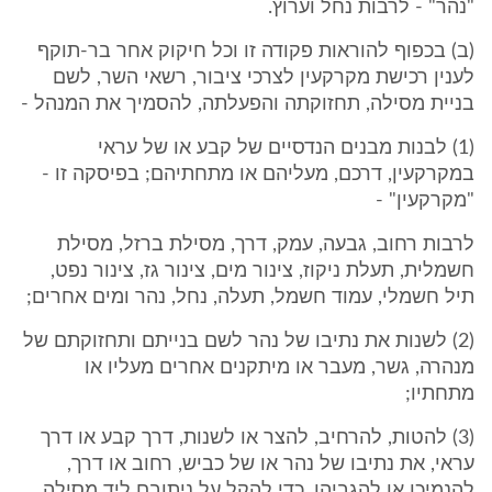
"נהר" - לרבות נחל וערוץ.
(ב) בכפוף להוראות פקודה זו וכל חיקוק אחר בר-תוקף
לענין רכישת מקרקעין לצרכי ציבור, רשאי השר, לשם
בניית מסילה, תחזוקתה והפעלתה, להסמיך את המנהל -
(1) לבנות מבנים הנדסיים של קבע או של עראי
במקרקעין, דרכם, מעליהם או מתחתיהם; בפיסקה זו -
"מקרקעין" -
לרבות רחוב, גבעה, עמק, דרך, מסילת ברזל, מסילת
חשמלית, תעלת ניקוז, צינור מים, צינור גז, צינור נפט,
תיל חשמלי, עמוד חשמל, תעלה, נחל, נהר ומים אחרים;
(2) לשנות את נתיבו של נהר לשם בנייתם ותחזוקתם של
מנהרה, גשר, מעבר או מיתקנים אחרים מעליו או
מתחתיו;
(3) להטות, להרחיב, להצר או לשנות, דרך קבע או דרך
עראי, את נתיבו של נהר או של כביש, רחוב או דרך,
להנמיכו או להגביהו, כדי להקל על ניתובם ליד מסילה,