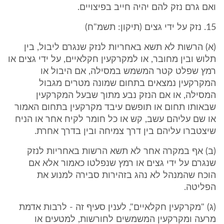
ואם גרם נזק להם יהיה חייב בפיצויים.
15. נזק על ידי גצים (תיקון: תשמ"ח)
(א) הרשות לא תשא באחריות לנזק שנגרם ליבול, בין
תלוש ובין מחובר, או למקרקעין חקלאיים, על ידי גצים או
רמץ שפלט קטר המשמש במסילה, אם היבול או
המקרקעין נמצאים בתחום שמונה מטרים מגבול
המסילה, או אם הנזק נבע מתוך שבעל המקרקעין
שבאותו תחום או תופשם עיבד מקרקעין בתחום האמור
או שם עליהם עשב, קש או כל חומר לקיח אחר או הניח
שיצטברו עליהם בין דרך צמיחה ובין בדרך אחרת.
(ב) אף במקרה אחר לא תשא הרשות באחריות לנזק
שנגרם על ידי גצים או רמץ שנפלטו כאמור אלא אם
הוכח שהמנהל לא נהג בזהירות סבירה למנוע את
הפליטה.
(ג) "מקרקעין חקלאיים", לענין סעיף זה - לרבות אדמת
מרעה ומקרקעין המשמשים לחורשות, למטעים או