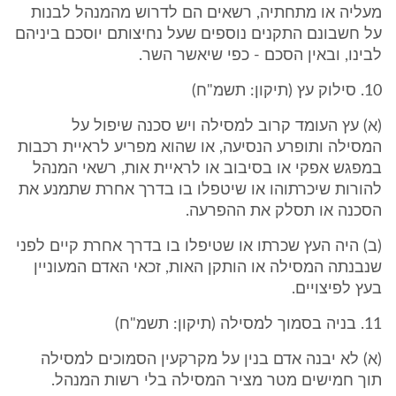
מעליה או מתחתיה, רשאים הם לדרוש מהמנהל לבנות
על חשבונם התקנים נוספים שעל נחיצותם יוסכם ביניהם
לבינו, ובאין הסכם - כפי שיאשר השר.
10. סילוק עץ (תיקון: תשמ"ח)
(א) עץ העומד קרוב למסילה ויש סכנה שיפול על
המסילה ותופרע הנסיעה, או שהוא מפריע לראיית רכבות
במפגש אפקי או בסיבוב או לראיית אות, רשאי המנהל
להורות שיכרתוהו או שיטפלו בו בדרך אחרת שתמנע את
הסכנה או תסלק את ההפרעה.
(ב) היה העץ שכרתו או שטיפלו בו בדרך אחרת קיים לפני
שנבנתה המסילה או הותקן האות, זכאי האדם המעוניין
בעץ לפיצויים.
11. בניה בסמוך למסילה (תיקון: תשמ"ח)
(א) לא יבנה אדם בנין על מקרקעין הסמוכים למסילה
תוך חמישים מטר מציר המסילה בלי רשות המנהל.