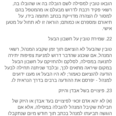
הובאו טובין למסילה לשם הובלה בה או שהובלו בה,
רשאי פקיד רכבת לדרוש מבעלם או מהמטפל בהם
למסור לו הצהרה מדוייקת בכתב חתומה בידו, על
תיאורם ומספרם או כמותם; הוראה זו לא תחול על מטען
אישי.
22. שמירת טובין על חשבון הבעל
טובין שהבעל לא הוציאם תוך זמן שקבע המנהל, רשאי
המנהל, אם שוכנע שהדבר דרוש למניעת צפיפות יתירה
לתנועה במסילה, לסלקם ולהחזיקם על חשבון הבעל
במקום שיראה מתאים לכך, ובלבד שניתנה תחילה לבעל
הודעה להוציאם כאמור; לא היו הבעל או מענו ידועים
למנהל - יפרסם את ההודעה ברבים בדרך הנראית לו.
23. פיצויים בשל אבדן והיזק
(א) לא יהא אדם זכאי לפיצויים בעד אבדן או היזק של
חבילות שקיבל המנהל להובלה במסילה, אלא אם
הוגשה תביעתו למנהל בכתב תוך חודש מיום שנתקבלו