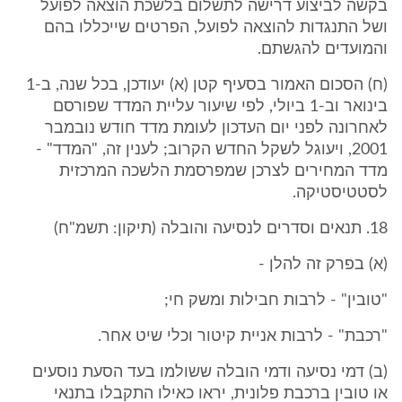
בקשה לביצוע דרישה לתשלום בלשכת הוצאה לפועל
ושל התנגדות להוצאה לפועל, הפרטים שייכללו בהם
והמועדים להגשתם.
(ח) הסכום האמור בסעיף קטן (א) יעודכן, בכל שנה, ב-1
בינואר וב-1 ביולי, לפי שיעור עליית המדד שפורסם
לאחרונה לפני יום העדכון לעומת מדד חודש נובמבר
2001, ויעוגל לשקל החדש הקרוב; לענין זה, "המדד" -
מדד המחירים לצרכן שמפרסמת הלשכה המרכזית
לסטטיסטיקה.
18. תנאים וסדרים לנסיעה והובלה (תיקון: תשמ"ח)
(א) בפרק זה להלן -
"טובין" - לרבות חבילות ומשק חי;
"רכבת" - לרבות אניית קיטור וכלי שיט אחר.
(ב) דמי נסיעה ודמי הובלה ששולמו בעד הסעת נוסעים
או טובין ברכבת פלונית, יראו כאילו התקבלו בתנאי