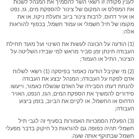
לענין פקודה זו רשאי השר להסמיך את המנהל לשנות
את המפלס או המקום של צינור להספקת מים, גז, נפט
או אויר דחוס, לרבות צינור ביוב ותעלת ניקוז, או את
מקומו של תיל חשמלי או עמוד חשמל, בכפוף להוראות
אלה:
(1) הודעה על הכוונה לעשות את השינוי ועל מועד תחילת
העבודה תינתן זמן סביר מראש למי שבידו השליטה על
הצינור, התיל או העמוד;
(2) מי שקיבל הודעה כאמור בפיסקה (1) רשאי לשלוח
אדם לפקח על העבודה; המנהל יבצע את העבודה
להנחת דעתו הסבירה של האדם שנשלח כאמור, וייעשו
סידורים להמשיך את הספקת המים, הגז, הנפט, האויר
הדחוס או החשמל, או לקיים את הביוב, בזמן ביצוע
העבודה;
(3) הפעלת הסמכויות האמורות בסעיף זה לגבי תיל
חשמלי תהיה כפופה גם להוראות כל חיקוק בדבר מפעלי
חשמל שבתוקף אותה שעה.