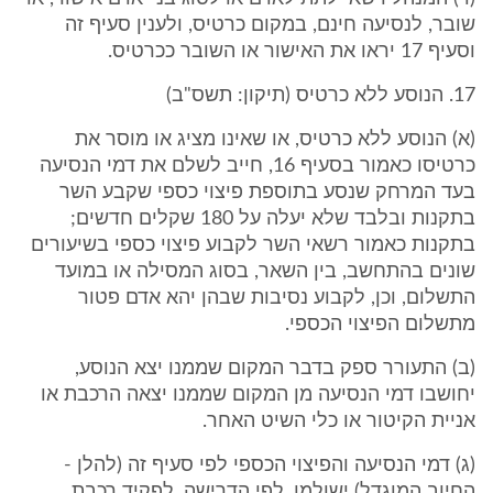
שובר, לנסיעה חינם, במקום כרטיס, ולענין סעיף זה
וסעיף 17 יראו את האישור או השובר ככרטיס.
17. הנוסע ללא כרטיס (תיקון: תשס"ב)
(א) הנוסע ללא כרטיס, או שאינו מציג או מוסר את
כרטיסו כאמור בסעיף 16, חייב לשלם את דמי הנסיעה
בעד המרחק שנסע בתוספת פיצוי כספי שקבע השר
בתקנות ובלבד שלא יעלה על 180 שקלים חדשים;
בתקנות כאמור רשאי השר לקבוע פיצוי כספי בשיעורים
שונים בהתחשב, בין השאר, בסוג המסילה או במועד
התשלום, וכן, לקבוע נסיבות שבהן יהא אדם פטור
מתשלום הפיצוי הכספי.
(ב) התעורר ספק בדבר המקום שממנו יצא הנוסע,
יחושבו דמי הנסיעה מן המקום שממנו יצאה הרכבת או
אניית הקיטור או כלי השיט האחר.
(ג) דמי הנסיעה והפיצוי הכספי לפי סעיף זה (להלן -
החיוב המוגדל) ישולמו, לפי הדרישה, לפקיד רכבת