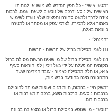
"מטען אישי" - כל חפץ הנדרש לשימושו או לנוחותו
האישית של נוסע ודרכם של נוסעים לשאתו עמם, לרבות
צידה לדרך ולמעט סחורה וחפצים שלא נועדו לשימוש
כאמור אלא למכירה, לצרכי עסק או מסחר או למטרה
כיוצאת באלה;
"המנהל" -
(1) לענין מסילות ברזל של הרשות - הרשות;
(2) לענין מסילת ברזל של מי שאינו הרשות מסילת ברזל
מקומית המופעלת על ידי בעל זיכיון לפי הוראות סעיף
46א, או חלק ממסילה כאמור - עובד המדינה ששר
התחבורה מינה בהודעה ברשומות;
"משק חי" - בהמות, חיות דגים ועופות שמותר להובילם
ברכבות נוסעים, ברכבות משא, ברכבות מעורבות או
ברכב חירום;
"נוסע" - מי שנוסע במסילת ברזל או נמצא בה בכוונה