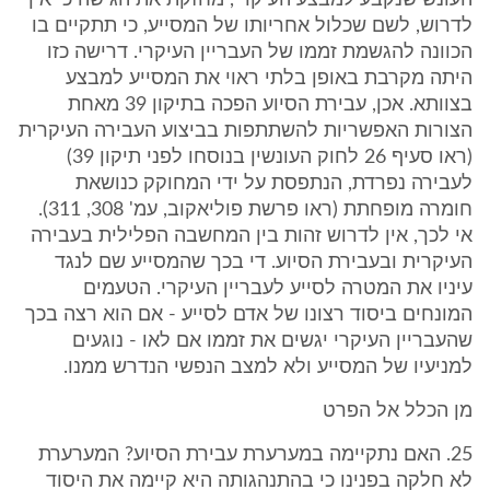
העונש שנקבע למבצע העיקרי, מחזקת את הגישה כי אין
לדרוש, לשם שכלול אחריותו של המסייע, כי תתקיים בו
הכוונה להגשמת זממו של העבריין העיקרי. דרישה כזו
היתה מקרבת באופן בלתי ראוי את המסייע למבצע
בצוותא. אכן, עבירת הסיוע הפכה בתיקון 39 מאחת
הצורות האפשריות להשתתפות בביצוע העבירה העיקרית
(ראו סעיף 26 לחוק העונשין בנוסחו לפני תיקון 39)
לעבירה נפרדת, הנתפסת על ידי המחוקק כנושאת
חומרה מופחתת (ראו פרשת פוליאקוב, עמ' 308, 311).
אי לכך, אין לדרוש זהות בין המחשבה הפלילית בעבירה
העיקרית ובעבירת הסיוע. די בכך שהמסייע שם לנגד
עיניו את המטרה לסייע לעבריין העיקרי. הטעמים
המונחים ביסוד רצונו של אדם לסייע - אם הוא רצה בכך
שהעבריין העיקרי יגשים את זממו אם לאו - נוגעים
למניעיו של המסייע ולא למצב הנפשי הנדרש ממנו.
מן הכלל אל הפרט
25. האם נתקיימה במערערת עבירת הסיוע? המערערת
לא חלקה בפנינו כי בהתנהגותה היא קיימה את היסוד