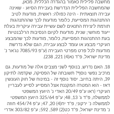
מחשבה פלילית כאמור בהגדרה הכללית. מכאן,
שהמחשבה הפלילית הנדרשת בעבירת הסיוע - שאינה
עבירה תוצאתית - הינה כפולה: ראשית, מודעות לטיב
ההתנהגות המסייעת, כלומר מודעות לכך שההתנהגות
תורמת ליצירת התנאים לשם עשיית עבירה עיקרית בעלת
ייעוד מוחשי; שנית, מודעות לקיום הנסיבות הרלבנטיות
בעת ההתנהגות המסייעת, כלומר, מודעות לכך שהמבצע
העיקרי מבצע או עומד לבצע עבירה, הגם שלא נדרשת
מודעות לכל פרט מפרטי העבירה (ע"פ 7085/93 נג'אר נ'
מדינת ישראל, פ"ד נא(4) 221, 238).
18. האם נדרש, בנוסף לשני מצבים אלה של מודעות, גם
מרכיב נפשי נוסף? תשובתה של הפסיקה, שקדמה לתיקון
39, היתה בחיוב. יסוד נוסף זה - במינוח של חוק העונשין
דאז - הוא המטרה המקננת אצל המסייע לסייע לעבריין
העיקרי (ראו ע"פ 20/49 האדי נ' היועץ המשפטי
לממשלה, פ"ד ג' 13, 48; ע"פ 325/64 היועץ המשפטי
לממשלה נ' ירקוני, פ"ד יח(4) 20, 47; ע"פ 454/74 חוזה
נ' מדינת ישראל, פ"ד כט(2) 589, 592; ע"פ 303/82 אדרי