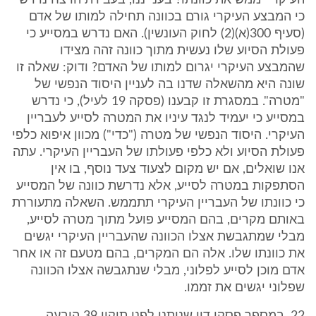
העיקרי יממש את כוונתו? בענייננו, בעבירת הרצח נדרש
כי המבצע העיקרי גורם בכוונה תחילה למותו של אדם
(סעיף 300(א)(2) לחוק העונשין). האם נדרש במסייע כי
פעולת הסיוע שלו נעשית מתוך כוונה זהה מצידו
שהמבצע העיקרי יגרום למותו של האדם? ודוק: שאלה זו
שונה היא מהשאלה שדנו בה לעניין היסוד הנפשי של
"מטרה". במסגרת זו קבענו (פסקה 19 לעיל), כי נדרש
במסייע כי יעמיד לנגד עיניו את המטרה לסייע לעבריין
העיקרי. היסוד הנפשי של מטרה ("כדי") מכוון איפוא כלפי
פעולת הסיוע ולא כלפי פעולתו של העבריין העיקרי. עתה
אנו שואלים, אם יש מקום לצעוד צעד נוסף, בו אין
הסתפקות במטרה לסייע, אלא נדרשת כוונה של המסייע
כי כוונתו של העבריין העיקרי תתממש. השאלה מתעוררת
באותם מקרים, בהם המסייע פועל מתוך מטרה לסייע,
מבלי שמתגבשת אצלו הכוונה שהעבריין העיקרי יגשים
את כוונתו שלו. אלה הם המקרים, בהם מטעם זה או אחר
אדם מוכן לסייע לפלוני, מבלי שנתגבשה אצלו הכוונה
שפלוני יגשים את זממו.