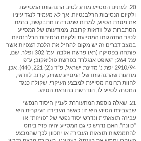
20. לעתים המסייע מודע לטיב התנהגותו המסייעת
ולקיום הנסיבות הרלבנטיות, אך לא מעמיד לנגד עיניו
את מטרת הסיוע, למרות שמטרה זו מתבקשת, ברמת
הסתברות של וודאות קרובה, ממודעותו של המסייע
לטיב התנהגותו המסייעת ולקיום הנסיבות הרלבנטיות.
במצב דברים זה יש מקום להחיל את הלכת הצפיות אשר
פותחה בפסיקה (ראו פרשת אלבה, עמ' 302 ופלר, שם,
עמ' 264; השופט אנגלרד בפרשת פוליאקוב; ע"פ
2910/94 יפת נ' מדינת ישראל, פ"ד נ(2) 221, 440). אכן,
מודעות שהתנהגותו של המסייע עשויה, קרוב לוודאי,
להוות תרומה מסייעת למבצע העיקרי, שקולה כנגד
המטרה לסייע לו, הנדרשת בהוראת הסיוע.
21. שאלה נוספת המתעוררת לעניין היסוד הנפשי
שבעבירת הסיוע היא זו: כאשר העבירה העיקרית היא
עבירה תוצאתית ונדרש יסוד נפשי של "פזיזות" או
"כוונה", האם נדרש כי גם המסייע יהיה פזיז ביחס
להתממשות תוצאות העבירה או יתכוון לכך שהמבצע