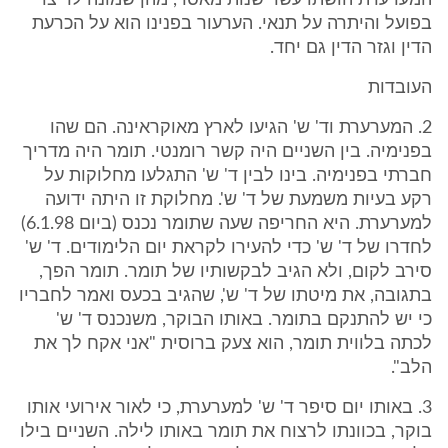
המערערת הושתו עשר שנות מאסר, מהן שמונה לריצוי
בפועל והיתרה על תנאי. הערעור בפנינו הוא על הכרעת
הדין וגזר הדין גם יחד.
העובדות
2. המערערת וד' ש' הגיעו לארץ מאוקראינה. הם שהו
בפנימיה. בין השניים היה קשר רומנטי. תומר היה מדריך
חברתי בפנימיה. בינו לבין ד' ש' התגלעו מחלוקות על
רקע בעיות משמעת של ד' ש'. מחלוקת זו היתה ידועה
למערערת. היא החריפה שעה שתומר נכנס (ביום 6.1.98)
לחדרו של ד' ש' כדי להעירו לקראת יום הלימודים. ד' ש'
סירב לקום, ולא הגיב לבקשותיו של תומר. תומר הפך,
בתגובה, את מיטתו של ד' ש', שהגיב בכעס ואמר לחבריו
כי יש להתנקם בתומר. באותו הבוקר, משנכנס ד' ש'
לכתה בלווית תומר, הוא צעק ברוסית "אני אקח לך את
הלב".
3. באותו יום סיפר ד' ש' למערערת, כי לאור אירועי אותו
בוקר, בכוונתו לרצוח את תומר באותו לילה. השניים בילו