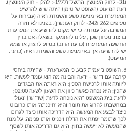
ו31- לחוק העונשין, התשל"ז1977-; להלן - חוק העונשין).
דעת המיעוט (השופט ש' טימן) היתה שיש להרשיע
המערערת באי מניעת פשע והשמדת ראיה (עבירות על
סעיפים 262 ו242- לחוק העונשין). בפנינו לא חזרה
המשיבה על עמדתה כי יש מקום להרשיע את המערערת
ברצח. מכיוון שכך, עלינו להתמקד בשאלה אם בדין
הורשעה המערערת (כדעת הרוב) בסיוע לרצח, או שמא
יש להרשיעה אך באי מניעת פשע והשמדת ראיה (כדעת
המיעוט).
8. השופט נ' עמית קבע, כי המערערת - שהיתה ביחסי
קירבה עם ד' ש' - ידעה והבינה מה הוא עומד לעשות. היא
ליוותה אותו לרכישת הסכין; היא ראתה את הבגדים
שהכין; היא נכחה כאשר כיוון את השעון לשעה 02:00;
לדעת בית המשפט "היא נוכחה לדעת [שד' ש'] 'נעול'
במחשבתו להרוג את תומר והיא 'תיכנתה' אותו כרובוט
כיצד לבצע את המעשה. היא הדריכה אותו כיצד לגרום
לכך שתומר יפתח את הדלת ויכניס אותו פנימה, על מנת
שהמעשה לא ייעשה בחוץ. היא גם הדריכה אותו לשסף