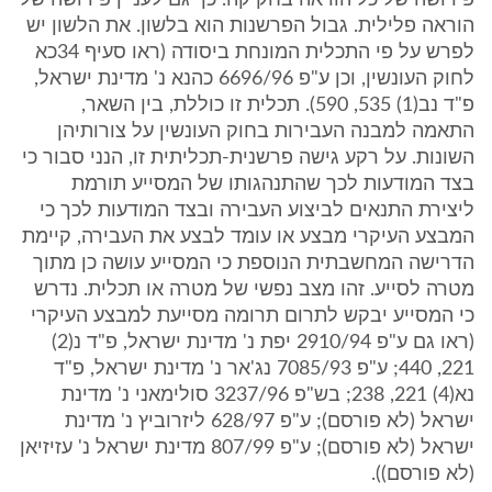
פירושה של כל הוראה בחקיקה. כך גם לעניין פירושה של
הוראה פלילית. גבול הפרשנות הוא בלשון. את הלשון יש
לפרש על פי התכלית המונחת ביסודה (ראו סעיף 34כא
לחוק העונשין, וכן ע"פ 6696/96 כהנא נ' מדינת ישראל,
פ"ד נב(1) 535, 590). תכלית זו כוללת, בין השאר,
התאמה למבנה העבירות בחוק העונשין על צורותיהן
השונות. על רקע גישה פרשנית-תכליתית זו, הנני סבור כי
בצד המודעות לכך שהתנהגותו של המסייע תורמת
ליצירת התנאים לביצוע העבירה ובצד המודעות לכך כי
המבצע העיקרי מבצע או עומד לבצע את העבירה, קיימת
הדרישה המחשבתית הנוספת כי המסייע עושה כן מתוך
מטרה לסייע. זהו מצב נפשי של מטרה או תכלית. נדרש
כי המסייע יבקש לתרום תרומה מסייעת למבצע העיקרי
(ראו גם ע"פ 2910/94 יפת נ' מדינת ישראל, פ"ד נ(2)
221, 440; ע"פ 7085/93 נג'אר נ' מדינת ישראל, פ"ד
נא(4) 221, 238; בש"פ 3237/96 סולימאני נ' מדינת
ישראל (לא פורסם); ע"פ 628/97 ליזרוביץ נ' מדינת
ישראל (לא פורסם); ע"פ 807/99 מדינת ישראל נ' עזיזיאן
(לא פורסם)).