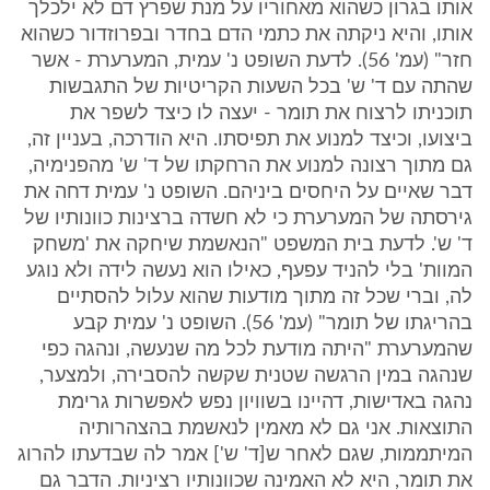
אותו בגרון כשהוא מאחוריו על מנת שפרץ דם לא ילכלך
אותו, והיא ניקתה את כתמי הדם בחדר ובפרוזדור כשהוא
חזר" (עמ' 56). לדעת השופט נ' עמית, המערערת - אשר
שהתה עם ד' ש' בכל השעות הקריטיות של התגבשות
תוכניתו לרצוח את תומר - יעצה לו כיצד לשפר את
ביצועו, וכיצד למנוע את תפיסתו. היא הודרכה, בעניין זה,
גם מתוך רצונה למנוע את הרחקתו של ד' ש' מהפנימיה,
דבר שאיים על היחסים ביניהם. השופט נ' עמית דחה את
גירסתה של המערערת כי לא חשדה ברצינות כוונותיו של
ד' ש'. לדעת בית המשפט "הנאשמת שיחקה את 'משחק
המוות' בלי להניד עפעף, כאילו הוא נעשה לידה ולא נוגע
לה, וברי שכל זה מתוך מודעות שהוא עלול להסתיים
בהריגתו של תומר" (עמ' 56). השופט נ' עמית קבע
שהמערערת "היתה מודעת לכל מה שנעשה, ונהגה כפי
שנהגה במין הרגשה שטנית שקשה להסבירה, ולמצער,
נהגה באדישות, דהיינו בשוויון נפש לאפשרות גרימת
התוצאות. אני גם לא מאמין לנאשמת בהצהרותיה
המיתממות, שגם לאחר ש[ד' ש'] אמר לה שבדעתו להרוג
את תומר, היא לא האמינה שכוונותיו רציניות. הדבר גם