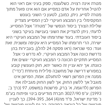
מטרה אינה רצויה. כשלעצמי, ספק בעיני אם ראוי הוא
להטיל אחריות על אדם כמסייע אם הוא אינו פועל מתוך
מטרה לסייע. ניתן, כמובן, לטעון כי השוני בעונש
המקסימלי בין המבצע העיקרי לבין המסייע מצדיק
שלילת הצורך ביסוד הנפשי של "מטרה" אצל המסייע.
לדעתי, ניתן להצדיק את השוני בענישה בעיקר בשוני
ביסוד העובדתי. בעוד שתרומתו של המבצע העיקרי היא
ישירה, הרי תרומתו של המסייע היא עקיפה ומשנית. זאת
ועוד: כפי שנראה (ראו פסקה 24 להלן), בעבירות בהן
נדרשת כוונה אצל המבצע העיקרי, לא נדרש כי אצל
המסייע תתקיים הכוונה כי המבצע העיקרי יגשים את
כוונתו. אך יהא עניין זה כאשר יהא, חוק העונשין קובע
במפורש דרישה של מחשבה פלילית מיוחדת ("כדי")
ממנה אין הפרשן רשאי להתעלם. אמת, הפרשן אינו
מוגבל אך ללשון החוק, אך לשון החוק מגבילה את
הפרשן (לדוגמה, א' ברק, פרשנות במשפט, 97 (כרך ב',
1993); ע"פ 3027/90 חברת מודיעים בינוי ופיתוח בע"מ
נ' מדינת ישראל, פ"ד מה(4) 364, 394-395). כך לעניין