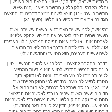
נ' מדינת ישראל, פ"ד לז(1) 309). בהצעת חוק העונשין
(חלק מקדמי וחלק כללי), התשנ"ב1992- (ה"ח 2098,
התשנ"ב, עמ' 115) הוצע לשנות ממצב דברים זה. ההצעה
הגדירה את עבירת הסיוע בזו הלשון (סעיף 31):
"מי אשר, לפני עשיית העבירה או בשעת עשייתה, עשה
מעשה שהיה בו כדי לאפשר את הביצוע, להקל עליו או
לאבטח אותו, או למנוע את תפיסת המבצע, גילוי העבירה
או שללה, או כדי לתרום בדרך אחרת ליצירת התנאים
לשם עשיית העבירה, הוא מסייע" (ההדגשה שלי).
בדברי ההסבר להצעה - בכל הנוגע למצב הנפשי - צויין
כי "היסוד הנפשי הנדרש לסיוע הוא מודעות המסייע
לטיב תרומתו לביצוע העבירה, וזאת לאו דווקא תוך
מטרה לסייע לביצועה, כנדרש לפי החוק הקיים" (שם,
עמ' 131). בנוסח שנתקבל בכנסת, לא חזר החוק על
הדיבור "עשה מעשה שהיה בו כדי לאפשר את הביצוע".
תחת זאת נקט החוק בלשון "עשה מעשה כדי לאפשר את
הביצוע...". מהו, איפוא, הדין על פי ההוראה (החדשה)