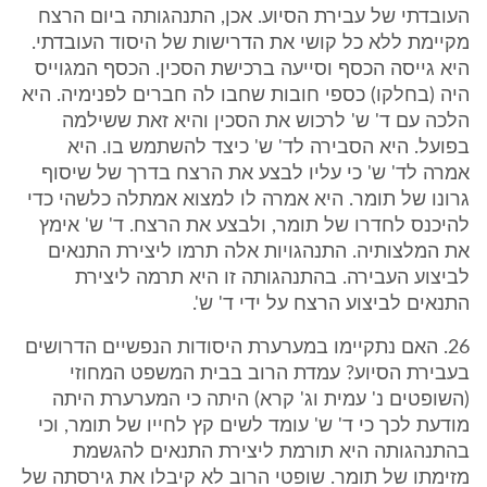
העובדתי של עבירת הסיוע. אכן, התנהגותה ביום הרצח
מקיימת ללא כל קושי את הדרישות של היסוד העובדתי.
היא גייסה הכסף וסייעה ברכישת הסכין. הכסף המגוייס
היה (בחלקו) כספי חובות שחבו לה חברים לפנימיה. היא
הלכה עם ד' ש' לרכוש את הסכין והיא זאת ששילמה
בפועל. היא הסבירה לד' ש' כיצד להשתמש בו. היא
אמרה לד' ש' כי עליו לבצע את הרצח בדרך של שיסוף
גרונו של תומר. היא אמרה לו למצוא אמתלה כלשהי כדי
להיכנס לחדרו של תומר, ולבצע את הרצח. ד' ש' אימץ
את המלצותיה. התנהגויות אלה תרמו ליצירת התנאים
לביצוע העבירה. בהתנהגותה זו היא תרמה ליצירת
התנאים לביצוע הרצח על ידי ד' ש'.
26. האם נתקיימו במערערת היסודות הנפשיים הדרושים
בעבירת הסיוע? עמדת הרוב בבית המשפט המחוזי
(השופטים נ' עמית וג' קרא) היתה כי המערערת היתה
מודעת לכך כי ד' ש' עומד לשים קץ לחייו של תומר, וכי
בהתנהגותה היא תורמת ליצירת התנאים להגשמת
מזימתו של תומר. שופטי הרוב לא קיבלו את גירסתה של