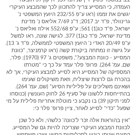
22. במספר פסקי דין שניתנו לפני תיקון 39 הובעה
העמדה, כי המסייע צריך להתכוון לכך שהמבצע העיקרי
יגשים את זממו (ראו ע"פ 232/55 היועץ המשפטי נ'
גרינוולד, פ"ד יב 2017; ד"נ 7/69 אליאס נ' מדינת
ישראל, פ"ד כג(1) 561; ע"פ 552/68 אילוז ואליאס נ'
מדינת ישראל, פ"ד כג(1) 377. לגישה שונה, ראו למשל
ע"פ 20/49 האדי נ' היועץ המשפטי לממשלה, פ"ד ג' 13).
על גישה זו נמתחה ביקורת קשה (ראו קרמניצר, "כוונת
המסייע - כוונת המבצע?", משפטים ג' 97 (1970); פלר,
שם, עמ' 264). פרופ' פלר עמד על כך כי "מטרתו
המספיקה של המסייע היא לסייע למבצע העיקרי, אך לא
בהכרח גם לרצות שיצליח, וזאת משיקולים שעימו
ושאינם משליכים על פליליות הסיוע" (שם, עמ' 264).
בהתייחסות ללשונו של סעיף 26 לחוק העונשין (כנוסחו
לפני תיקון 39) בו נקבע כי מוטלת אחריות פלילית על מי
שפעל "כדי" לסייע לאחר, ציין פרופ' פלר כי:
"אין בהוראות אלה זכר ל'כוונה' כלשהי, ולא כל שכן
לכוונת המבצע העיקרי שצריכה להיות גם של המסייע.