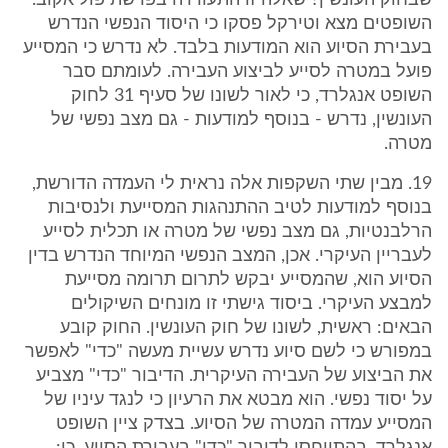
שבחוק העונשין? שאלה זו התעוררה בפרשת פוליאקוב.
השופטים מצא וטירקל פסקו כי היסוד הנפשי הנדרש
בעבירת הסיוע הוא המודעות בלבד. לא נדרש כי המסייע
פועל במטרה לסייע לביצוע העבירה. לעומתם סבר
השופט אנגלרד, כי לאור לשונו של סעיף 31 לחוק
העונשין, נדרש - בנוסף למודעות - גם מצב נפשי של
מטרה.
19. מבין שתי השקפות אלה נראית לי העמדה הדורשת,
בנוסף למודעות לטיב ההתנהגות המסייעת ולנסיבות
הרלבנטיות, גם מצב נפשי של מטרה או תכלית לסייע
לעבריין העיקרי. אכן, המצב הנפשי המיוחד הנדרש בדין
הסיוע הוא, שהמסייע יבקש לתרום תרומה מסייעת
למבצע העיקרי. ביסוד גישתי זו מונחים השיקולים
הבאים: ראשית, לשונו של חוק העונשין. החוק קובע
במפורש כי לשם סיוע נדרש עשיית מעשה "כדי" לאפשר
את הביצוע של העבירה העיקרית. הדיבור "כדי" מצביע
על יסוד נפשי. הוא מבטא את הרעיון כי לנגד עיניו של
המסייע עמדה המטרה של הסיוע. בצדק ציין השופט