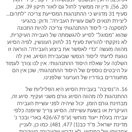
325/64 היועץ המשפטי לממשלה נ' ירקוני, פ"ד יח(4)
20, 56), ודין זה ממשיך לחול גם לאור תיקון 39. אכן,
סעיף 31 מדגיש כי ההתנהגות המסייעת צריכה "לתרום...
ליצירת תנאים לשם עשיית העבירה". ודוק: בהגיעי
למסקנה כי ליסוד ההתנהגותי צריכה להיות התכונה
שהוא "מסוגל" לסייע להגשמתה של העבירה העיקרית,
לא נזקקתי להוראת סעיף 31 לחוק העונשין, לפיה הסיוע
מהווה מעשה "כדי לאפשר את ביצוע העבירה". הוראה זו
נוגעת לדעתי ליסוד הנפשי שבעבירת הסיוע, ואין לה
השלכה על שאלת היסוד ההתנהגותי. אין לנו צורך לעמוד
על היבטים נוספים של היסוד ההתנהגותי, שכן אין הם
מתעוררים בגדריו של הערעור שלפנינו.
16. ה"נסיבה" בעבירת הסיוע היא הפליליות של
ההתנהגות לה מהווה הסיוע גורם משני ועקיף. סיוע זה,
מבחינת גורם הזמן, יכול שיהיה לפני עשיית העבירה
העיקרית או בשעת עשייתה. הסיוע צריך שיופנה כלפי
עבירה בעלת ייעוד מוחשי (ע"פ 426/67 בארי ובכר נ'
מדינת ישראל, פ"ד כב(1) 477, 481). כמו כן, לעניין