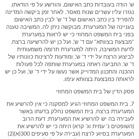
ש' הודה בעובדות כתב האישום, והורשע על פי הודאתו.
נגזרו עליו עשרים שנות מאסר. לאחר זמן ביקשה המדינה
להפריד בין כתב האישום של ד' ש' לבין כתב האישום
בעניינה של המערערת. מבוקשה ניתן לה. המשיבה טענה
בפני בית המשפט המחוזי כי יש לראות במערערת
"מבצעת בצוותא" עם ד' ש', ועל כן יש להרשיעה ברצח.
לדעת המשיבה, היתה למערערת תרומה משמעותית
לביצוע הרצח על ידי ד' ש', ומודעות לרצינות כוונותיו של
ד' ש'. התביעה ראתה במערערת שותפה לכל פעולות
ההכנה והתכנון המדוייק אשר נעשו על ידי ד' ש', ועל כן יש
לראותה כמבצעת בצוותא עימו.
פסק הדין של בית המשפט המחוזי
7. בית המשפט המחוזי הגיע למסקנה כי אין להרשיע את
המערערת ברצח. בית המשפט נחלק בדעתו באשר
לעבירה בה יש להרשיע את המערערת. דעת הרוב
(השופטים נ' עמית וג' קרא) היתה כי יש להרשיע את
המערערת בסיוע לרצח (עבירה על פי סעיפים 300(א)(2)