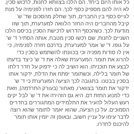
כל אותו היום ביחד. הם הלכו בצוותא לחנות, לרכוש סכין.
לא היה להם מספיק כסף לכך. הם חזרו לפנימיה על מנת
לגייס כסף בין החברים, תוך שחלק מהסכום שד' ש'
קיבל מהחברים היה החזר הלוואה למערערת, תוך שזו
מודעת לכך. כשהכסף הדרוש לרכישת הסכין בכיסם הלכו
השניים לחנות, שם רכשו סכין מטבח, אותה הסתיר ד' ש'
על גופו. ד' ש' אמר למערערת, בדרכם חזרה לפנימיה, כי
אין לו סודות מפניה וכי בכוונתו להשתמש בסכין כדי
להרוג את תומר. המערערת שאלה את ד' ש' כיצד בדעתו
לבצע את תוכניתו. הוא השיב לה כי ידפוק על חדר דלתו
של תומר בלילה, וכשתומר יפתח את הדלת, ידקור אותו
בסכין בבטנו. בתגובה לכך הציעה המערערת כי ד' ש'
ידקור את תומר בצווארו, מאחור (בעורק התרדמה), וזאת
כדי למנוע התזת דם. היא גם הזהירה את ד' ש' לבל יקים
רעש העלול להעיר את התלמידים המתגוררים בחדרים
הסמוכים. על כן הציעה, שהוא יאמר לתומר שהוא רוצה
לדבר עימו על עניין חשוב, ובאופן זה יזמין אותו תומר
להיכנס לחדרו.