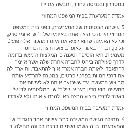
במסדרון ובכניסה לחדר, וחבשה את ידו.
עמדת המערערת בבית המשפט המחוזי
5. גישתה הבסיסית של המערערת, בפני בית המשפט
המחוזי היתה כי היא ראתה באיומיו של ד' ש' איומי סרק,
וכי לא האמינה שהוא יוציא את איומיו מהכוח אל הפועל.
על כן, דבריה באשר לאופן ביצוע הרצח, הם חסרי
משמעות. היא הוסיפה וטענה כי המלצותיה נעשו בדומה
לדרך פעולתה ביחס לחברה אחרת שלה אשר איימה
להתאבד. לאותה חברה אמרה איך להתאבד, ותיארה לה
את דרכי המוות בפרטי פרטים, במטרה להרתיע אותה
מביצוע המעשה, עד ששכנעה אותה לא לעשות את
המעשה. הוא הדין בעניינו של ד' ש'. המלצותיה לד' ש'
באשר לדרכי ביצוע הרצח באו להרתיע אותו ולא לעודדו.
עמדת המשיבה בבית המשפט המחוזי
6. תחילה הגישה המשיבה כתב אישום אחד כנגד ד' ש'
והמערערת, בו הואשמו השניים ברצח בכוונה תחילה. ד'