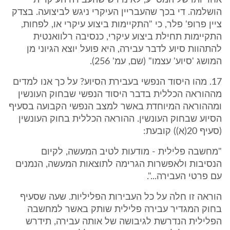
אחריותו של המסייע, לא נדרש שהעבירה העיקרית
הושלמה. די בכך שהעבריין העיקרי ניגש לביצועה. בצדק
ציין פרופ' פלר, כי "התקיימות ביצוע עיקרי או, לפחות,
התקיימות תחילת ביצוע עיקרי, כנסיבה רלוואנטית
להתהוות סיוע לדבר עבירה, היא פועל יוצא הגיוני מן
המושג 'סיוע' עצמו" (שם, עמ' 256).
17. מהו היסוד הנפשי בעבירת הסיוע? על כך אנו למדים
מההוראה הכללית בדבר היסוד הנפשי שבחוק העונשין
ומההוראה המיוחדת באשר למצב הנפשי הקבועה בסעיף
הסיוע שבחוק העונשין. ההוראה הכללית בחוק העונשין
(סעיף 20(א)) קובעת:
"מחשבה פלילית - מודעות לטיב המעשה, לקיום
הנסיבות ולאפשרות הגרימה לתוצאות המעשה, הנמנים
עם פרטי העבירה...".
הוראה זו חלה על כל העבירות הפליליות. שעה שסעיף
בחוק המגדיר עבירה פלילית שותק באשר למחשבה
הפלילית הנדרשת לגיבושה של אותה עבירה, תידרש