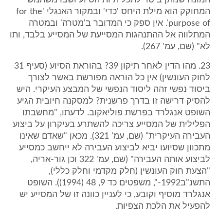
המונח שנותן ביטוי לתכליתיות הסיוע ושבו משתמש
המחוקק הוא מילת היחס 'כדי' ובמקור האנגלי 'for the
purpose of'. אין ספק כי המדובר ב'מטרה' ובמטרה
המתלווה אל ההתנהגות המסייעת של המסייע בלבד, ותו
לא" (שם, עמ' 267).
23. מהו הדין לאחר תיקון 39? בהוראת הסיוע (סעיף 31
לחוק העונשין) אין כל הוראה מפורשת באשר לצורך
ביסוד נפשי זהה ליסוד הנפשי של המבצע העיקרי. היש
להסיק דרישה זו בדרך פרשנית? למסקנה חיובית הגיע
השופט אנגלרד בפרשת פוליאקוב. לדעתו, "מחשבתו
הפלילית של המסייע צריכה להשתרע בעיקרון על ביצוע
העבירה העיקרית" (שם, עמ' 321). מכאן "שאדם שאינו
מתכוון שסיועו יביא לביצוע העבירה לא ייחשב כמסייע
לביצוע אותה העבירה" (שם, עמ' 322 וכן גור-אריה,
"הצעת חוק העונשין (חלק מקדמי וחלק כללי),
התשנ"ב1992-", משפטים כד 9, 48 (1994)). השופט
אנגלרד מוסיף וקובע, כי לעניין כוונה זו של המסייע יש
להפעיל את הלכת הצפיות.