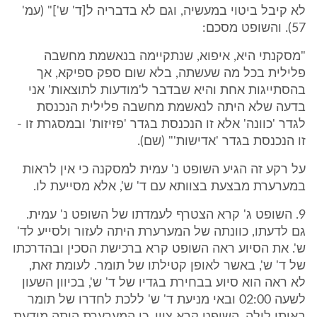
לא קיבל ביטוי במעשיה, וגם לא בדבריה ל[ד' ש']" (עמ'
57). והשופט מסכם:
"מסקנתי היא, איפוא, שנתקיימה בנאשמת מחשבה
פלילית בכל מה שעשתה, בלא שום ספק ספיקא, אך
בהסתייגות אחת והיא שבדבר ל'מודעות לתוצאות' אני
בדעה שלא היתה לנאשמת מחשבה פלילית הנכנסת
לגדר 'כוונה' אלא זו הנכנסת בגדר 'פזיזות' ובמסגרת זו -
זו הנכנסת בגדר 'אדישות'" (שם).
על רקע זה הגיע השופט נ' עמית למסקנה כי אין לראות
במערערת מבצעת בצוותא עם ד' ש', אלא מסייעת לו.
9. השופט ג' קרא הצטרף לעמדתו של השופט נ' עמית.
גם לדעתו, כוונתה של המערערת היתה לעזור ולסייע לד'
ש'. את הסיוע ראה השופט קרא ברכישת הסכין ובהדרכתו
של ד' ש', באשר לאופן קטילתו של תומר. לעומת זאת,
לא ראה הוא סיוע בבחירת בגדיו של ד' ש', בכיוון השעון
לשעה 02:00 ובאי מניעת ד' ש' ללכת לחדרו של תומר