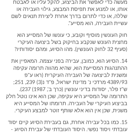
מעשה כדי לאפשר את הביצוע, להקל עליו או לאבטח
אותו, או למנוע את תפיסת המבצע, גילוי העבירה או
שללה, או כדי לתרום בדרך אחרת ליצירת תנאים לשם
עשיית העבירה, הוא מסייע".
חוק העונשין מוסיף וקובע, כי עונשו של המסייע הוא
מחצית העונש שנקבע בחיקוק בשל ביצועה העיקרי
(סעיף 32 לחוק העונשין). מהו הסיוע, ומהם יסודותיו?
14. הסיוע הוא, כמובן, עבירה בפני עצמה. המאפיין את
ההתנהגות המסייעת הוא, שהיא מהווה תרומה עקיפה
ומשנית לביצועה של העבירה העיקרית (ראו ע"פ
4389/93 מרדכי נ' מדינת ישראל, פ"ד נ(3) 239, 251;
ש"ז פלר, יסודות בדיני עונשין (כרך ב', 1987) 237).
התרומה של המסייע היא עקיפה, שכן הוא אינו נוטל חלק
בביצוע העיקרי של העבירה. תרומתו של המסייע היא
משנית, שכן אין הוא אלא שותף זוטר למבצע העיקרי.
15. כמו בכל עבירה אחרת, גם בעבירת הסיוע קיים יסוד
עובדתי ויסוד נפשי. היסוד העובדתי של עבירת הסיוע -