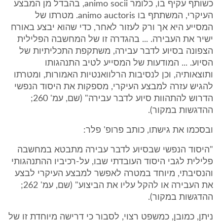
כשותף עקיף בו, כלומר animo socii, בהבדל מן המבצע
העיקרי, המשתתף בו animo auctoris. מטרתו של
המסייע היא אך ורק לעזור לאחר, כדי שהוא יבצע באורח
ישיר את העבירה. ... בהגדרה זו של המחשבה הפלילית
הצפונה בסיוע לדבר עבירה, משתקפת התכליתיות של
הסיוע. ... המודעות של המסייע לטיב התנהגותו
ותוצאותיה, וכן לנסיבות הרלוואנטיות האמורות, ומטרתו
להגיש עזרה למבצע העיקרי, מספקות את היסוד הנפשי
הדרוש להתהוות סיוע לדבר עבירה" (שם, עמ' 260;
ההדגשות במקור).
ובסכמו את גישתו, כותב פרופ' פלר:
"היסוד הנפשי שבסיוע לדבר עבירה מתבטא במחשבה
פלילית לגבי היסוד העובדתי שבו, על-רכיביו ההתנהגותי
והנסיבתי, מיוחד במטרה לאפשר למבצע העיקרי לבצע
את העבירה או להקל עליו את הביצוע" (שם, עמ' 262;
ההדגשות במקור).
ניתן, כמובן, כמשפט רצוי, לסבור כי דרישה מיוחדת זו של