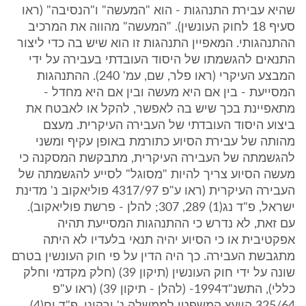
שהיא עבירת התנהגות - הוא "המעשה" ו"הנסיבה" (ראו
סעיף 18 לחוק העונשין). "המעשה" מהווה את המרכיב
ההתנהגותי. המאפיין התנהגות זו הוא שיש בה כדי ליצור
התנאים להגשמתו של היסוד העובדתי בעבירה על ידי
המבצע העיקרי (ראו פלר, שם, עמ' 240). ההתנהגות
המסייעת - בין אם היא מעשה ובין אם היא מחדל -
מתאפיינת בכך שיש בה לאפשר, להקל או לאבטח את
ביצוע היסוד העובדתי של העבירה העיקרית. מעצם
מהותה של עבירת הסיוע כתורמת באופן עקיף ומשני
להגשמתה של העבירה העיקרית, מתבקשת המסקנה כי
מעשה הסיוע צריך להיות "מסוגל" לסייע להגשמתה של
העבירה העיקרית (ראו ע"פ 4317/97 פוליאקוב נ' מדינת
ישראל, פ"ד נג(1) 289, 307; להלן - פרשת פוליאקוב).
עם זאת, לא נדרש כי ההתנהגות המסייעת תהיה
אפקטיבית או כי הסיוע יהיה תנאי בלעדיו לא היתה
מתגבשת העבירה. כך היה הדין על פי חוק העונשין בטרם
שונה על ידי חוק העונשין (תיקון 39) (חלק מקדמי וחלק
כללי), התשנ"ד1994- (להלן - תיקון 39) (ראו ע"פ