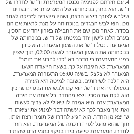
4. עם חזרתם לפנימיה נכנסו המערערת וד' ש' לחדרו של
ד' ש'. הוא בחר, בנוכחותה של המערערת, את הבגדים
שילבש לצורך ביצוע הרצח, ושהיו מיועדים לזריקה לאחר
מכן. הוא לבש הבגדים בנוכחותה על מנת לראות אם הם
בסדר. לאחר מכן שם את החבילה בארון יחד עם הסכין.
בערב הלכו לישון יחד במיטתו של ד' ש'. בנוכחותה של
המערערת נטל ד' ש' את השעון המעורר. הוא כיוון
בנוכחותה את השעון המעורר לשעה 02:00, תוך שציין
בפני המערערת כי הדבר בא "כדי להרוג את תומר".
המערערת לא הגיבה על כך. בשעה הייעודה השעון
המעורר לא צלצל. בשעה 05:00 התעוררה המערערת.
היא הלכה לשירותים. בשובה למיטה היא העירה
בפעולותיה את ד' ש'. הוא קם ולבש את הבגדים שהכין.
הוא לקח את הסכין ויצא מהחדר. כל אותה עת היתה
המערערת ערה. היא אמרה לו שאולי לא צריך לעשות
זאת, אך מעבר לכך לא עשתה דבר למנוע את יציאתו. ד'
ש' יצא מן החדר. הוא הגיע לחדרו של תומר ורצח אותו,
תוך שהוא פועל לפי הדרכתה של המערערת. הוא חזר
לחדרו. המערערת סייעה בידו בניקוי כתמי הדם שהותיר