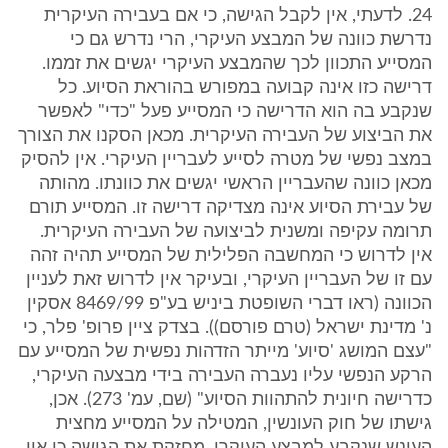
24. לדעתי, אין לקבל הגישה, כי אם בעבירה העיקרית
נדרשת כוונה של המבצע העיקרי, הרי נדרש גם כי
המסייע התכוון לכך שהמבצע העיקרי יגשים את זממו.
דרישה כזו אינה קבועה במפורש בהוראת הסיוע. כל
שנקבע בה הוא הדרישה כי המסייע פעל "כדי" לאפשר
את הביצוע של העבירה העיקרית. מכאן הסקנו את הצורך
במצב נפשי של מטרה לסייע לעבריין העיקרי. אין להסיק
מכאן כוונה שהעבריין הראשי יגשים את כוונתו. מהותה
של עבירת הסיוע אינה מצדיקה דרישה זו. המסייע תורם
תרומה עקיפה ומשנית לביצועה של העבירה העיקרית.
אין לדרוש כי המחשבה הפלילית של המסייע תהיה זהה
עם זו של העבריין העיקרי, ובעיקר אין לדרוש זאת לעניין
הכוונה (ראו דברי השופטת ביניש בע"פ 8469/99 אסקין
נ' מדינת ישראל (טרם פורסם)). בצדק ציין פרופ' פלר, כי
"עצם המושג 'סיוע' מייתר הזדהות נפשית של המסייע עם
הרקע הנפשי עליו נעברה העבירה בידי מבצעה העיקרי,
כדרישה חיונית להתהוות הסיוע" (שם, עמ' 273). אכן,
גישתו של חוק העונשין, המטילה על המסייע מחצית