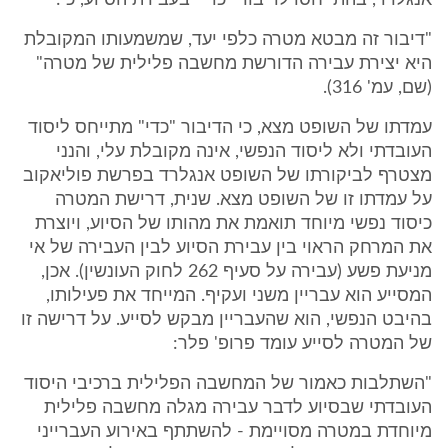
אנגלרד, בהתייחסו לדיבור "כדי" בעבירת הסיוע, כי:
"דיבור זה מבטא מטרה כלפי יעד, שמשמעותו המקובלת
היא יצירת עבירה הדורשת מחשבה פלילית של מטרה"
(שם, עמ' 316).
עמדתו של השופט מצא, כי הדיבור "כדי" מתייחס ליסוד
העובדתי ולא ליסוד הנפשי, אינה מקובלת עלי, והנני
מצטרף לביקורתו של השופט אנגלרד בפרשת פוליאקוב
על עמדתו זו של השופט מצא. שנית, דרישת המטרה
כיסוד נפשי מיוחד תואמת את מהותו של הסיוע, ויוצרת
את המרחק הראוי בין עבירת הסיוע לבין העבירה של אי
מניעת פשע (עבירה על סעיף 262 לחוק העונשין). אכן,
המסייע הוא עבריין משני ועקיף. המייחד את פעילותו,
בהיבט הנפשי, הוא שהעבריין מבקש לסייע. על דרישה זו
של המטרה לסייע עומד פרופ' פלר:
"השתלבות כאמור של המחשבה הפלילית ברכיבי היסוד
העובדתי שבסיוע לדבר עבירה מגלה מחשבה פלילית
מיוחדת במטרה מסויימת - להשתתף באירוע העברייני