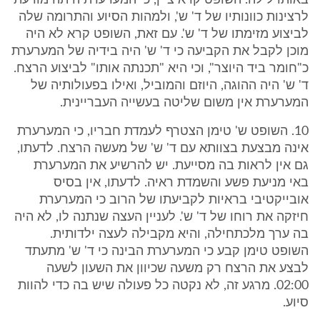
באותו לילה. השופט קרא ציין, כי המערערת היתה מודעת
לרצינות כוונותיו של ד' ש', ולמהות הסיוע והתרומה שלה
לביצוע מזימתו של ד' ש'. עם זאת, השופט קרא לא היה
מוכן לקבל את הקביעה כי ד' ש' היה בידיה של המערערת
כ"חומר ביד היוצר", וכי היא "תכנתה אותו" לביצוע הרצח.
ד' ש' היה ההוגה, היוזם והמוביל, ואילו בפעולותיה של
המערערת אין משום שליטה בעשייה העבריינית.
10. השופט ש' טימן הצטרף לעמדת חבריו, כי המערערת
אינה מבצעת בצוותא עם ד' ש' של מעשה הרצח. לדעתו,
גם אין לראות בה מסייעת. יש להרשיע את המערערת
באי מניעת פשע והשמדת ראיה. לדעתו, אין בסיס
אובייקטיבי בראיות לקביעתו של הרוב כי המערערת
חיזקה את רוחו של ד' ש'. לעניין העצה שנתנה לו, לא היה
בה ערך מלכתחילה, והיא מקבילה לעצה ילדותית.
השופט טימן קבע כי המערערת הבינה כי ד' ש' מתעתד
לבצע את הרצח רק משעה שכיוון את השעון לשעה
02:00. מרגע זה, לא נקטה כל פעולה שיש בה כדי להוות
סיוע.