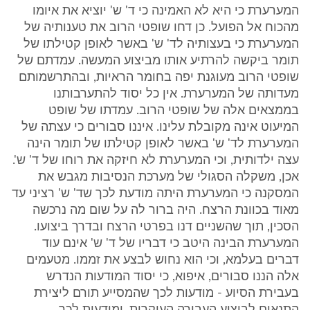
המערערת כי היא לא האמינה כי ד' ש' יוציא את איומו
מהכוח אל הפועל. כן דחו שופטי הרוב את טענותיה של
המערערת כי בעצותיה לד' ש' באשר לאופן קטילתו של
תומר ביקשה להרתיע אותו מביצוע המעשה. עמדתם של
שופטי הרוב מעוגנת יפה בחומר הראיות, ובהתרשמותם
מעדותה של המערערת. אין כל יסוד להתערבותנו
בממצאים אלה של שופטי הרוב. עמדתו של שופט
המיעוט אינה מקובלת עלינו. איננו סבורים כי עצתה של
המערערת לד' ש' באשר לאופן קטילתו של תומר הינה
עצה ילדותית, וכי המערערת לא חיזקה את רוחו של ד' ש'.
אכן, משקלה הסגולי של מערכת הנסיבות מגבש את
המסקנה כי המערערת היתה מודעת לכך שד' ש' רציני עד
מאוד בכוונת הרצח. היה ברור לה על שום מה נרכשה
הסכין, תוך שהשניים דנו בפרטי הרצח ובדרך ביצועו.
המערערת הבינה היטב כי דבריו של ד' ש' אינם עוד
דברים בעלמא, וכי הוא נחוש לבצע את זממו. מטעמים
אלה הננו סבורים, איפוא, כי יסוד המודעות הנדרש
בעבירת הסיוע - מודעות לכך שהמסייע תורם ליצירת