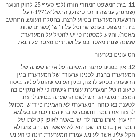
11. בית המשפט המחוזי הורה (לפי סעיף 25 לחוק הנוער
(שפיטה, ענישה ודרכי טיפול), התשל"א1971-) על
הרשעת המערערת בסיוע לרצח. בהטלת העונש, התחשב
בית המשפט בעונש שהוטל על ד' ש' (עשרים שנות
מאסר), והגיע למסקנה כי יש להטיל על המערערת
שמונה שנות מאסר בפועל ושנתיים מאסר על תנאי.
הטיעונים בערעור
12. אין בפנינו ערעור המשיבה על אי הרשעתה של
המערערת ברצח. לפנינו ערעורה של המערערת בגין
הרשעתה בסיוע לרצח, ובגין העונש שהוטל עליה. ביסוד
טיעוניה של המערערת עומדת גישתה כי לא נתקיים בה
המצב הנפשי הנדרש לשם הרשעתה בסיוע לרצח.
לטענת בא כוחה, המערערת לא האמינה כי ד' ש' מסוגל
לרצוח את תומר, וחשבה שדבריו הם דיבורים בעלמא.
"הייעוץ" אותו נתנה לד' ש' באשר לאופן קטילתו של
תומר אין בו סיוע, שכן הוא לא איפשר את הביצוע ולא
הקל עליו. אשר לעונש, עמדת המערערת הינה כי העונש