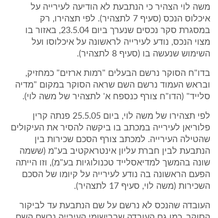
משה לוי הצהיר כי הנתבעת לא הודיעה לעירייה על
איכלוס הנכס (סעיף 7 לתצהיר). לפי תצהירו, רק
במסגרת סקר נכסים שנערך ביום 23.5.04, באזור בו
מצוי הנכס, נודע לעירייה לראשונה על איכלוסו ועל
השימוש שנעשה בו (סעיף 8 לתצהיר).
בדו"ח הסוקר נרשם הבעלים "רמות ארזים" כמחזיק,
ובראש העמוד נרשם השם שראה הסוקר במקום "מדיה
סלייד" (הדו"ח צורף כנספח א' לתצהיר של משה לוי).
לפי תצהירו של משה לוי, ביום 25.5.05 פנתה קרין
פלוריאן לעירייה במכתב בו ביקשה להסיר את העיקולים
שהטילה העירייה. למכתב צורף הסכם שכירות בין
הנתבעת לבין חברת עליון אינטראקטיב בע"מ (ששמה
שונה בהמשך למדיאסלייד טכנולוגיות בע"מ), וזו הייתה
הפעם הראשונה בה נודע לעירייה על קיומו של הסכם
השכירות (משה לוי, סעיף 17 לתצהיר).
העובדה שהנכס לא נרשם על שם הנתבעת עד לביקור
הסוקר, כמו גם העובדה שברישומי העירייה נרשם השם