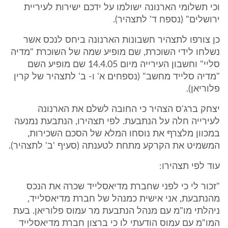
וכי תשלומי הארנונה ישולמו על ידכם ישירות לעיריית
ירושלים" (נספח ד' לתצהיר).
כן צורפו לתצהיר חשבונות הארנונה ביחס לנכס אשר
נשלחו לידי השוכרת, שם מופיע שמה של השוכרת "מדיה
סליי" וחשבון העירייה מיום 14.4.05 שם מופיע השם
"מדיה סלייד מחשב" (נספחים א' ו- ב' לתצהיר של קרין
פלוריאן).
יצחק ברג'ס הצהיר כי החובה לשלם את הארנונה
לעירייה חלה על הנתבעת. לפי תצהירו, הנתבעת נמנעה
במכוון מלצרף את נוסחו המלא של הסכם השכירות,
המשמיט את הקרקע מתחת לטענתה (סעיף 'ב' לתצהיר).
עוד לפי תצהירו:
"זכור לי כי לפני שחברת מדיאסלייד שכרה את הנכס
מהנתבעת, אני אישית כמנהל של חברת מדיאסלייד,
ניהלתי מו"מ עם מנהל הנתבעת מר עמוס פלוריאן. בעת
המו"מ עם עמוס הודעתי לו כי ברצון חברת מדיאסלייד