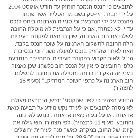
לתובעים כי הנכס הנמכר הוחזק עד חודש אוגוסט 2004
על ידי חברת היי-טק בשם מדיהסלייד אשר פונתה
מהנכס על ידי הנתבעת וכי סוגיית הארנונה ביחס לנכס
עדיין לא נפתרה, אם כי על הנתבעת לא מוטלת החובה
לשלם את חוב הארנונה, שכן בהתאם לפקודת העיריות
חלה החובה לתשלום הארנונה על שוכר הנכס בלבד,
וזאת לאחר שהחזיק בנכס למעלה משנה וכי בנסיבות
הנ"ל ולאור הקבוע בפקודת העיריות, התחייבה הנתבעת
כלפי התובעים כי אין על הנכס חוב כלשהו, שכן כאמור,
בענין זה הפקודה ברורה ומטילה את החובה לתשלום
חוב הארנונה על כתפי השוכר-המחזיק..." (סעיף 18
לתצהיר).
התובע הצהיר כי לפני שהקוטג' נרכש, הנתבעת מעולם
לא מסרה לתובעים או לעו"ד נקש מידע על תביעה כזאת
או אחרת או על בעיה כזאת או אחרת בנוגע לארנונה
(התובע, סעיף 11 לתצהיר). לפי תצהירו, הוא גילה את
קיומו של החוב, במקרה, כאשר פנה לעיריית ירושלים
בעניין אחר, ביום 28.9.05, על מנת לבדוק מה שיעור