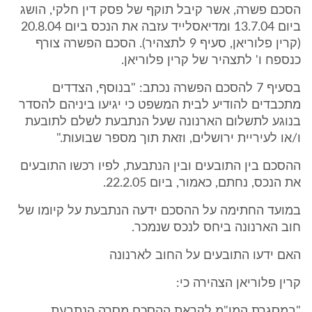
הסכם פשרה, אשר קיבל תוקף של פסק דין חלקי, הושג
ביום 13.7.04 ומדיאסלייד עזבה את הנכס ביום 20.8.04
(קרין פלוריאן, סעיף 9 לתצהיר). הסכם הפשרה צורף
כנספח ו' לתצהיר של קרין פלוריאן.
בסעיף 7 להסכם הפשרה נכתב: "בנוסף, הצדדים
מתכבדים להודיע לבית המשפט כי יגיעו ביניהם להסדר
בנוגע לתשלום הארנונה שעל הנתבעת לשלם לתובעת
ו/או לעיריית ירושלים, וזאת תוך מספר שבועות."
ההסכם בין התובעים ובין הנתבעת, לפיו רכשו התובעים
את הנכס, נחתם, כאמור, ביום 22.2.05.
במועד החתימה על ההסכם ידעה הנתבעת על קיומו של
חוב הארנונה ביחס לנכס שנמכר.
האם ידעו התובעים על החוב לארנונה
קרין פלוריאן הצהירה כי:
"במסגרת המו"מ לקראת ההסכם מסרה הנתבעת