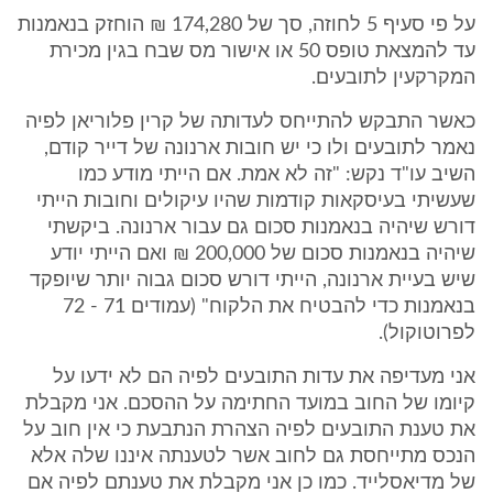
על פי סעיף 5 לחוזה, סך של 174,280 ₪ הוחזק בנאמנות
עד להמצאת טופס 50 או אישור מס שבח בגין מכירת
המקרקעין לתובעים.
כאשר התבקש להתייחס לעדותה של קרין פלוריאן לפיה
נאמר לתובעים ולו כי יש חובות ארנונה של דייר קודם,
השיב עו"ד נקש: "זה לא אמת. אם הייתי מודע כמו
שעשיתי בעיסקאות קודמות שהיו עיקולים וחובות הייתי
דורש שיהיה בנאמנות סכום גם עבור ארנונה. ביקשתי
שיהיה בנאמנות סכום של 200,000 ₪ ואם הייתי יודע
שיש בעיית ארנונה, הייתי דורש סכום גבוה יותר שיופקד
בנאמנות כדי להבטיח את הלקוח" (עמודים 71 - 72
לפרוטוקול).
אני מעדיפה את עדות התובעים לפיה הם לא ידעו על
קיומו של החוב במועד החתימה על ההסכם. אני מקבלת
את טענת התובעים לפיה הצהרת הנתבעת כי אין חוב על
הנכס מתייחסת גם לחוב אשר לטענתה איננו שלה אלא
של מדיאסלייד. כמו כן אני מקבלת את טענתם לפיה אם