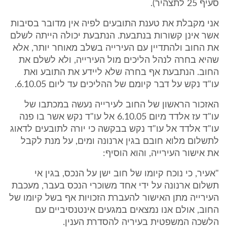
סעיף 25 לתצהיר).
אני מקבלת את טענת התובעים לפיה אין מדובר בסיבות
אשר אינן קשורות בנתבעת. הנתבעת יכולה הייתה לשלם
את החוב ולהתדיין עם העירייה בשלב מאוחר יותר, אלא
שהיא בחרה לנהל הליכים מול העירייה, ולא לשלם את
החוב. הנתבעת אף בחרה שלא ליידע את התובע ואת
עו"ד נקש על דבר קיומם של ההליכים עד ליום 6.10.05.
האזכור הראשון של החוב לעירייה נעשה במכתבו של
עו"ד עז אלדד מיום 6.10.05 אל עו"ד נקש אשר בו פנה
עו"ד אלדד אל עו"ד נקש בבקשה כי יורה לתובעים לדאוג
לתשלום מלוא חובם בגין ארנונה ומים, על מנת לקבל
את אישור העירייה, והוא הוסיף:
"אעיר, כי נוכח קיומו של חוב ישן על הנכס, בגין אי
תשלום ארנונה על ידי אחד משוכרי הנכס בעבר, מעכבת
העירייה מתן האישור להעברת הזכויות אף בשל קיומו של
החוב, אולם אנו נמצאים במגעים אינטנסיביים עם
הלשכה המשפטית בעיריה להסדרת הענין.