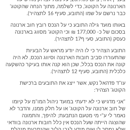
הארנונה על הקוטג', כדי לשלמה, מתוך הנחה שהקוטג'
כבר נרשם על שמו (התובע, סעיף 16 לתצהיר).
באותו מועד גילה התובע כי על הנכס רובץ חוב ארנונה
בסכום של כ- 177,000 ₪ וכי הקוטג' מסווג בארנונה
כעסק (התובע, סעי ף17 לתצהיר).
התובע הצהיר כי לו היה יודע מראש על הבעיות
שהתעוררו סביב חובות הארנונה וסיווג הנכס, לא היה
קונה את הנכס בכלל, שכן הוא קנה אותו בעיקר כהשקעה
כלכלית (התובע, סעיף 12 לתצהיר).
עו"ד פדהאל נקש, אשר ייצג את התובעים ברכישת
הקוטג' הצהיר:
"אני מדגיש כי לא ידעתי במועד ניהול המו"מ על קיומו
של חוב ארנונה על הקוטג' או על חלק ממנו, והדבר לא
נאמר לי ע"י מי מטעם הנתבעת; להיפך, והתמונה
שהוצגה הייתה שעל הנכס אין כלל חובות ארנונה בוודאי
שלא נמסר לי שום מידע לגבי הליך שהנתבעת מנהלת