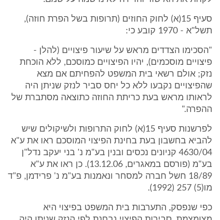
סעיף 15(א) לחוק החוזים (תרופות בשל הפרת חוזה),
תשל"א - 1970 קובע כי:
"הסכימו הצדדים מראש על שיעור פיצויים (להלן -
פיצויים מוסכמים), יהיו הפיצויים כמוסכם, ללא הוכחת
נזק; אולם רשאי בית המשפט להפחיתם אם מצא
שהפיצויים נקבעו ללא כל יחס סביר לנזק שניתן היה
לראותו מראש בעת כריתת החוזה כתוצאה מסתברת של
ההפרה."
לפרשנות סעיף 15(א) לחוק התרופות ולשיקולים שיש
להביא בחשבון בעת בחינת הפיצוי המוסכם ראו את ע"א
4630/04 קניונים נכסים ובנין בע"מ נ' בני יעקב נדל"ן
בע"מ (פורסם במאגרים, 13.12.06). כן ראו את ע"א
18/89 חשל חברה למסחר ונאמנות בע"מ נ' פרידמן, פ"ד
מו(5) 257 (1992).
כפי שנפסק, התערבות בית המשפט בפיצוי היא
מצומצמת. סבירות הפיצוי נבחנת לפי הנזק שניתן היה