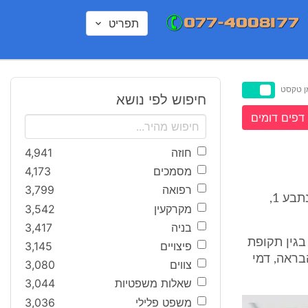
תפריט
ן טקסט
חיפוש לפי נושא
דפים דומים
חוזה
4,941
מסמכים
4,173
רפואה
3,799
1. התובע עבד בנתבעת 2 ובהמשך בנתבעת 3, חברות שבשליטת וניהול הנתבע 1,
מקרקעין
3,542
בניה
3,417
 בגין תקופת
פיצויים
3,145
בראה, דמי
צווים
3,080
שאלות משפטיות
3,044
משפט פלילי
3,036