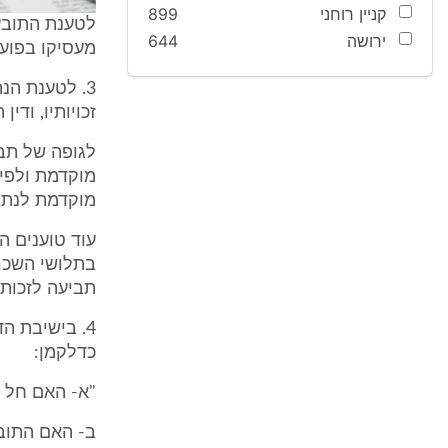
קניין רוחני
899
ירושה
644
מעסיקו בפועל
זכויותיו, ודין הת
לגופה של תב
מוקדמת ולפיכ
מוקדמת לנתב
עוד טוענים ה
בתלושי השכר ש
תביעה לזכות 
כדלקמן:
"א- האם חל 
ב- האם התובע