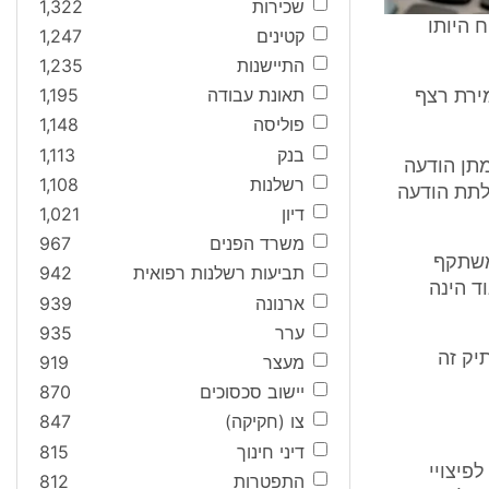
שכירות
1,322
לו מכוח היותו
קטינים
1,247
התיישנות
1,235
תאונת עבודה
1,195
נתבעת 2 ובהמשך בנתבעת 3 תוך שמירת רצף
פוליסה
1,148
בנק
1,113
תן הודעה
רשלנות
1,108
 לתת הודעה
דיון
1,021
משרד הפנים
967
כמשתקף
תביעות רשלנות רפואית
942
ד הינה
ארנונה
939
ערר
935
אות בתיק זה
מעצר
919
יישוב סכסוכים
870
צו (חקיקה)
847
דיני חינוך
815
פיצויי
התפטרות
812