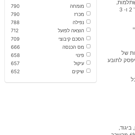
שתלמות,
מומחה
790
הפרשי שכר וגמול עבודה בשעות נוספות בגין תקופת עבודתו בנתבעות מס' 2 ו- 3
מכרז
790
נפילה
788
הוצאה לפועל
712
הסכם קיבוצי
709
מס הכנסה
666
ות של
פינוי
658
בכל סכום שיפסק לתובע
עיקול
657
שיקים
652
ביגוד,