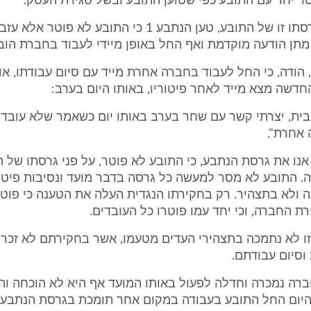
וטר יחד עם התובע כפי שטוען התובע ובשל סגירת העסק.
10. לעומת גרסתו זו של התובע, טען הנתבע 1 כי התובע לא 
מתן הודעה מוקדמת ואף החל באופן מיידי לעבוד בחברת הו
 הודה, כי החל לעבוד בחברה אחרת מייד עם סיום עבודתו, או
דשה מצא מייד לאחר פיטוריו, באותו היום בערב:
בית, יצרתי קשר עם שחר בערב באותו יום כשאמר שלא עובדי
 אחרת".
ם אנו את גרסת הנתבע, כי התובע לא פוטר, על פני גרסתו של
. התובע לא מסר למעשה כל גרסה בדבר מועד ונסיבות פיטור
 ולא בתצהיר. רק בחקירתו הנגדית העלה את הטענה כי פוט
רת החברה, וכי יחד עמו פוטרו כל העובדים.
ו לא נתמכה בתצהירי העדים מטעמו, אשר בחקירתם לא זכרו
וסיום עבודתם.
רה נמכרה וחדלה לפעול באותו המועד אף היא לא הוכחה והע
יום החל התובע בעבודה במקום אחר תומכת בגרסת הנתבעי