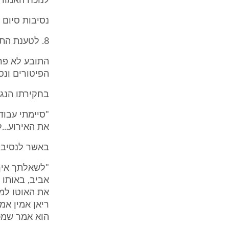
לנוכח האמור 
נסיבות סיום 
8. לטענת התובע בתביעתו ובתצהירו, פוטר מעבודתו ללא הודעה מוקדמת כחוק.
התובע לא פרט
הפיטורים ונס
בחקירתו הנגד
את האירוע...
באשר לנסיבות
"לשאלתך איך 
אביב, באותו 
את האוטו למג
ריאן אמין אמ
הוא אמר שמכ