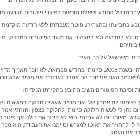
קובעים אנו כי צו ההרחבה בענף ההובלה חל על הצדדים.
עבודתו של התובע ושאלת הזכאות לפיצויי פיטורים והודעה מ
, לא בתביעה ולא בתצהיר, את מועד הפיטורים המדוייק, סי
יבותיהם.
ית, משנשאל על כך, העיד:
"סיימתי עבודתי בשנת 2006, סיימתי בחודש פברואר, לא זוכר תאריך מ
לשאלתך האם אני זוכר יום אחרון לעבודתי אני משיב שלא זוכר 
 וסיבת הפיטורים השיב התובע בחקירתו הנגדית:
סיימתי יום אחרון שלי אני משיב שעשינו חלוקה במשאית ויצא
יום נתן לי לעשות חלוקה סיימתי לחלוקה בצפון וחזרתי, אמר 
רש, מאותו יום לא עבדתי. הוא לא פיטר את כולנו אך פיטר כ
ר לי להחזיר את האוטו למגרש וסיימנו את העבודה, הוא מכר
ר את העסק.