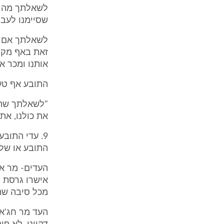
לשאלתך מה א
שסיימנו לעבו
לשאלתך אם הו
זאת באף מקום
אותנו ומכר את העס
התובע אף טען
"לשאלתך שהוא
את כולנו, את כל 
9. עדי התוב
התובע או של
העדים- מר אב
אישרו גרסת ה
מכל סיבה שה
העד מר חג'אז