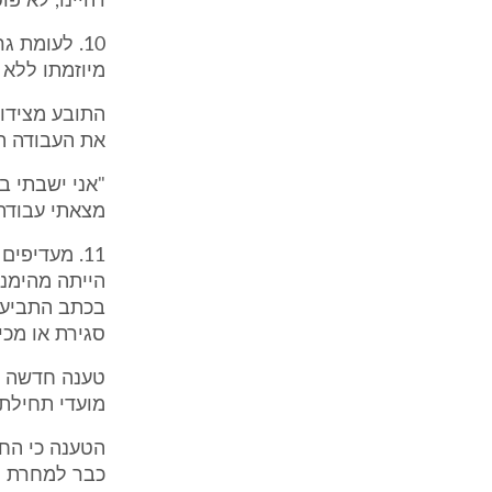
דהיינו, לא פ
מיוזמתו ללא 
התובע מצידו,
את העבודה הח
"אני ישבתי ב
מצאתי עבודה
11. מעדיפי
הייתה מהימנה
בכתב התביעה
סגירת או מכי
טענה חדשה ז
מועדי תחילת 
הטענה כי החב
כבר למחרת ה