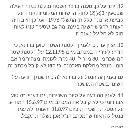
12. יתר על כן, טענה בדבר השטח נכללת בגדר העילה
שבסעיף 3(א)(2) לחוק הרשויות המקומיות (ערר על
קביעת ארנונה כללית) התשל"ו1976- ועל כן חייב היה
העותר להגיש השגה בגינה, מה גם שסעיף 3(ג) לאותו
חוק לא חל על טענה זו.
13. יצוין עוד, כי לעניין הקטנת השטח טוען בדרנא, כי
הודיע לעירייה במכתב מיום 12.11.95 על הקטנת שטח
המושכר מ- 80 מ"ר ל- 40 מ"ר. לעומתו מצהיר מר אבו
רומי, מנהל מחלקת הארנונה, כי הוא לא קיבל מכתב זה.
גם בעניין זה הנטל על בדרנא להוכיח שנתן הודעה על
השינוי בשטח המושכר.
14. לענין ההודעה על סיום השכירות, גם בעניין זה טוען
אבו רומי כי לא קיבל את המכתב מיום 15.6.97 המודיע
על הפסקת השכירות ביום 31.8.97 והעותר לא עמד
בנטל להראות שהמכתב הנ"ל אכן נשלח ונתקבל.
סיכום.