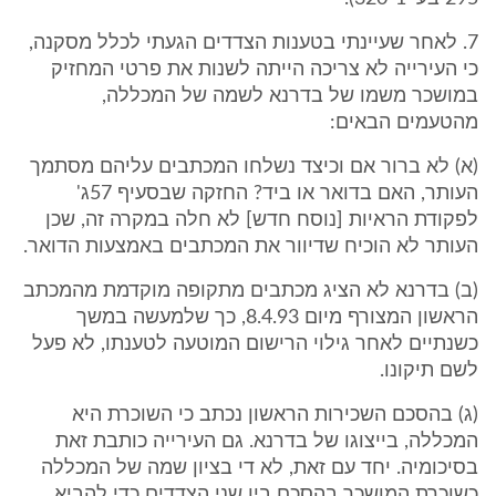
7. לאחר שעיינתי בטענות הצדדים הגעתי לכלל מסקנה,
כי העירייה לא צריכה הייתה לשנות את פרטי המחזיק
במושכר משמו של בדרנא לשמה של המכללה,
מהטעמים הבאים:
(א) לא ברור אם וכיצד נשלחו המכתבים עליהם מסתמך
העותר, האם בדואר או ביד? החזקה שבסעיף 57ג'
לפקודת הראיות [נוסח חדש] לא חלה במקרה זה, שכן
העותר לא הוכיח שדיוור את המכתבים באמצעות הדואר.
(ב) בדרנא לא הציג מכתבים מתקופה מוקדמת מהמכתב
הראשון המצורף מיום 8.4.93, כך שלמעשה במשך
כשנתיים לאחר גילוי הרישום המוטעה לטענתו, לא פעל
לשם תיקונו.
(ג) בהסכם השכירות הראשון נכתב כי השוכרת היא
המכללה, בייצוגו של בדרנא. גם העירייה כותבת זאת
בסיכומיה. יחד עם זאת, לא די בציון שמה של המכללה
כשוכרת המושכר בהסכם בין שני הצדדים כדי להביא