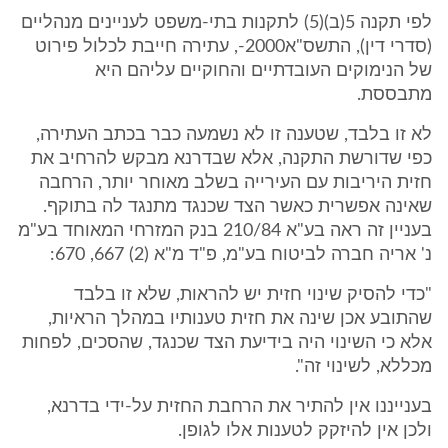
לפי תקנה 5(ב)(5) לתקנות בתי-משפט לעניינים מנהליים
(סדרי דין), התשס"א2000-, עתירה חייבת לכלול פירוט
של הנימוקים העובדתיים והחוקיים עליהם היא
מתבססת.
לא זו בלבד, שטענה זו לא נשמעה כבר בכתב העתירה,
כפי שדורשת התקנה, אלא שבדרנא מבקש להרחיב את
חזית היריבות עם העירייה בשלב מאוחר יותר, הרחבה
שאינה אפשרית כאשר הצד שכנגד מתנגד לה בתוקף.
בעניין זה ראה בע"א 210/84 בנק המזרחי המאוחד בע"מ
נ' אריה חברה לביטוח בע"מ, פ"ד מ"א (2) 667, 670:
"כדי להסיק שינוי חזית יש להראות, שלא זו בלבד
שהתובע אכן שינה את חזית טענותיו במהלך הראיות,
אלא כי השינוי היה בידיעת הצד שכנגד, שהסכים, לפחות
מכללא, לשינוי זה".
בענייננו אין להתיר את הרחבת החזית על-ידי בדרנא,
ולכן אין להיזקק לטענות אלו לגופן.