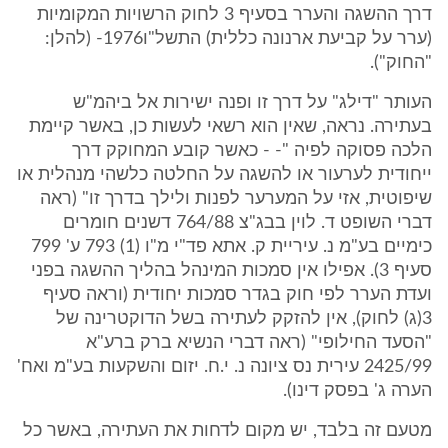
דרך ההשגה והערר בסעיף 3 לחוק הרשויות המקומיות
(ערר על קביעת ארנונה כללית) התשל"ו1976- (להלן:
"החוק").
העותר "דילג" על דרך זו ופנה ישירות אל ביהמ"ש
בעתירה. נראה, שאין הוא רשאי לעשות כן, באשר קיימת
הלכה פסוקה לפיה "- - כאשר קובע המחוקק דרך
ייחודית לערעור או להשגה על החלטה כלשהי מנהלית או
שיפוטית, אזי על המערער לפנות ולילך בדרך זו" (ראה
דברי השופט ד. לוין בבג"צ 764/88 דשנים חומרים
כימיים בע"מ נ. עיריית ק. אתא פד"י מ"ו (1) 793 ע' 799
סעיף 3). אפילו אין סמכות המינהל בהליך ההשגה בפני
ועדת הערר לפי חוק בגדר סמכות יחודית (וראה סעיף
3(ג) לחוק), אין להזקק לעתירה בשל הדוקטרינה של
"הסעד החילופי" (ראה דברי הנשיא ברק ברע"א
2425/99 עירית נס ציונה נ. י.ח. יזום והשקעות בע"מ ואח'
הערה ג' בפסק דינו).
מטעם זה בלבד, יש מקום לדחות את העתירה, באשר כל