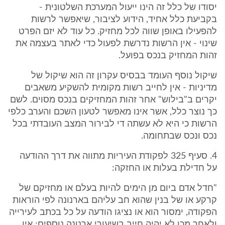
יסודו של כלל זה הינו ייעול המערכת השלטונית -
בקביעת כלל אחיד, הידוע לציבור, שיאפשר לרשות
להפעילו באופן שווה לכל מחזיק. כל עוד לא יזם הפרט
שינוי - אין הרשות נדרשת לפעול כדי לאתר בעצמה את
זהות המחזיק בנכס בפועל.
שיקול נוסף העומד בבסיס עקרון זה הוא שיקול של
מדיניות - אין לחייב רשות מקומית להשקיע משאבים
יקרים ב"בילוש" אחר זהות המחזיקים בנכס מסוים. לשם
כך נוצר כלל, אשר אינו מאפשר לטעון השכם והערב כלפי
הרשות כי היא לא עשתה די לבירור המצב העובדתי בכל
נכס ונכס שבתחומה.
4. סעיף 325 לפקודת העיריות מתווה את דרך ההודעה
על חדילת בעלות או החזקה:
"חדל אדם ביום מן הימים להיות בעלם או מחזיקם של
קרקע או של בנין שהוא חב עליהם בארנונה לפי הוראות
הפקודה, ימסור הוא או נציגו הודעה על כל בכתב לעירייה
ולאחר מכן לא יהיה חייב בשיעורי ארנונה נוספים; אין