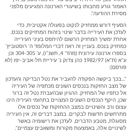
האמור גורע מחבותו בשיעורי הארנונה המגיעים מלפני
מסירת ההודעה".
הסעיף דורש ממחזיק לנקוט בפעולה אקטיבית, כדי
לעדכן את העירייה בדבר שינוי בזהות המחזיקים בנכס,
אחרת ימשיך המחזיק הרשום להיתפס בעיני העירייה
כמחזיק בנכס. בעניין זה ראה דברי המלומד ה' רוסטוביץ'
בספרו ארנונה עירונית (מהד' 4, תשנ"ו), ע' 304-305 וכן
ע"א (ת"א) 1982/97 כהן צדוק נ' עיריית תל-אביב-יפו (לא
פורסם):
"...בכך ביקשה הפקודה להעביר את נטל הבדיקה והעדכון
של מצב החזקות בנכסים השונים מכתפיה של העיריה
אל כתפיו של המחזיק. ההגיון שבהעברת נטל זה ברור
שכן, היקף הנכסים השונים המצויים בתחומי העיריה הינו
עצום ורב והשינויים במצב ההחזקות של נכסים אלו
מתרחשים חדשות לבקרים. במצב דברים זה, אין העיריה
מסוגלת, מטבע הדברים, לעדכן את רישומיה באשר
לשינויים אלה, באמצעות מקורות ומשאבים עצמיים".