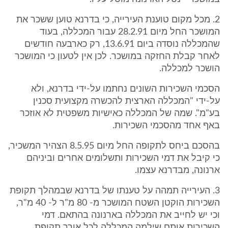
2. מכל מקום טוענת העירייה, כי בדרנא טוען ששכר את
המושכר החל מיום 28.2.91 עבור המכללה, בעוד
שהמכללה נוסדה ביום 13.6.91, רק כארבעה חודשים
לאחר קבלת החזקה במושכר. לכן אין לטעון כי המושכר
הושכר למכללה.
הסכמי השכירות השונים נחתמו על-ידי בדרנא, ולא
על-ידי "המכללה הארצית להכשרה מקצועית סכנין
בע"מ". שמה של המכללה כאישיות משפטית לא אוזכר
באף אחד מהסכמי השכירות.
בהסכם ביחס לתקופה החל מיום 8.5.95 הצהיר המשכיר,
כי קיבל את דמי השכירות ותשלומים אחרים וביניהם
ארנונה, מבדרנא עצמו.
3. העירייה תמהה על טענתו של בדרנא שבמהלך תקופת
השכירות הוקטן השטח המושכר מ- 80 מ"ר ל- 40 מ"ר,
וכי יש לחייב את המכללה בארנונה בהתאם. דמי
השכירות אותם שילמה המכללה לכל אורך תקופת