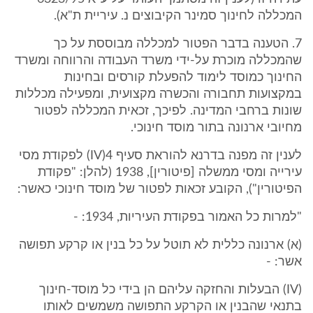
המכללה לחינוך סמינר הקיבוצים נ. עיריית ת"א).
7. הטענה בדבר הפטור למכללה מבוססת על כך
שהמכללה מוכרת על-ידי משרד העבודה והרווחה ומשרד
החינוך כמוסד לימוד להפעלת קורסים ובחינות
במקצועות תחבורה והכשרה מקצועית, ומפעילה מכללות
שונות ברחבי המדינה. לפיכך, זכאית המכללה לפטור
מחיובי ארנונה בתור מוסד חינוכי.
לענין זה מפנה בדרנא להוראת סעיף 4(IV) לפקודת מסי
עירייה ומסי ממשלה [פיטורין], 1938 (להלן: "פקודת
הפיטורין"), הקובע זכאות לפטור של מוסד חינוכי כאשר:
"למרות כל האמור בפקודת העיריות, 1934: -
(א) ארנונה כללית לא תוטל על כל בנין או קרקע תפושה
אשר: -
(IV) הבעלות והחזקה עליהם הן בידי כל מוסד-חינוך
בתנאי שהבנין או הקרקע התפושה משמשים לאותו