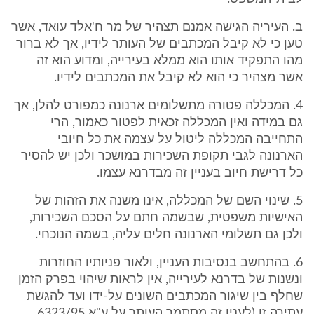
ב. העיריה הגישה אמנם תצהיר של מר ח'אלד עואד, אשר
טען כי לא קיבל המכתבים של העותר לידיו, אך לא ברור
מהו התפקיד אותו הוא ממלא בעירייה, ומדוע הוא זה
אשר מצהיר כי הוא לא קיבל את המכתבים לידיו.
4. המכללה פטורה מתשלומים ארנונה כמפורט להלן, אך
גם במידה ואין המכללה זכאית לפטור כאמור, הרי
התחייבה המכללה ליטול על עצמה את כל חיובי
הארנונה לגבי תקופת השכירות במושכר ולכן יש להסיר
כל דרישת חיוב בעניין זה מבדרנא עצמו.
5. שינוי השם של המכללה, אינו משנה את הזהות של
האישיות משפטית, שבשמה חתם על הסכם השכירות,
ולכן גם תשלומי הארנונה חלים עליה, בשמה הנוכחי.
6. בהתחשב בנסיבות העניין, ולאור פניותיו החוזרות
ונשנות של בדרנא לעירייה, אין לראות שיהוי בפרק הזמן
שחלף בין שיגור המכתבים השונים על-ידו ועד להגשת
עתירה זו (לענין זה מסתמך העותר על ע"א 6323/95