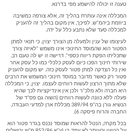
טענה זו יכולה להישמע מפי בדרנא.
המכללה אינה עותרת בהליך זה, אלא צורפה כמשיבה
ביוזמת ביהמ"ש. לפיכך, אין מקום בהליך זה להעניק
למכללה סעד שלא נתבע כלל על ידה.
לעיצומו של ענין ולמעלה מן הצורך יצוין, כי תנאי למתן
הפטור הוא שהמוסד החינוכי אינו משמש "לאיזה צורך
שתכליתו הפקת ריווח כספי". דרישה זו יש לה טעם רב.
שירותי חינוך הפכו כיום לעסק כלכלי כמו כל עסק אחר
ואין כל הצדקה למתן פטור לעסק כזה. יש מקום להעניק
פטור רק כאשר מדובר במוסד חינוכי המשמש את הרבים
שלא מתוך הרצון לעשות רווחים לעצמו. יצוין, כי המכללה
היא חברה ולא מלכ"ר ולכן אין אינדיקציות לכך שהיא
פעלה ללא כוונה לעשות רווחים (השוה גם פס"ד של
הנשיא גורן בה"פ 389/94 מכללת ארן למדעי העבודה,
החברה והרוח פיסקה 6).
בכל מקרה, הנטל להראות שמוסד נכנס בגדר פטור הוא
על הטוען והעותר לא עמד בו (ע"א 852/86 פ"ש ירושלים