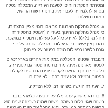
ומטרתה הפקת רווחים. לטענת העירייה, המכללה עסקה
בסיוע לתלמידיה לעבור את בחינות רשות הרישוי,
תמורת תשלום.
6. מנהל מחלקת הארנונה מר אבו רומי מציין בתצהירו,
כי מנהל מחלקת החינוך בעירייה (העוסק בתפקיד זה
החל מ- 8/91) לא ידע כלל על פעילות חינוכית במושכר.
כמו כן אין אישור כי הפעילות במכללה הוכרה על-ידי
גורם כלשהו כפעילות מזכה בפטור על-פי חוק.
העובדה שסניפי המכללה במקומות אחרים בארץ זכאים
לפטור מארנונה אינה מחייבת מתן פטור גם לסניף זה.
כל סניף נבחן בהתאם לקריטריונים הנדרשים לקבלת
הפטור, ובמידה ולא עמד בהם - לא יזכה בו.
7. העתירה הוגשה בשיהוי רב, ללא הצדקה.
8. בדרנא מושתק עתה מלהעלות טענה כלשהי בדבר
רישום שגוי בלוח השומה, משום שמזה כשמונה שנים הוא
הרשום כמחזיק במושכר, והוא מקבל את חיובי הארנונה