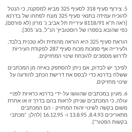
5. צירוף סעיף 318 לסעיף 325 מביא למסקנה, כי הנטל
להוכיח עמידה בתנאי סעיף 325 מונח לפתחו של בדרנא
[ראה ת"א 8118/91 עיריית תל אביב נ' מרזן (לא פורסם),
כפי שהובא בספרו של רוסטוביץ' הנ"ל, בע' 305].
הוראת סעיף 325 היא הוראה מהותית ולא טכנית בלבד,
ולעירייה אף סמכות מכוח סעיף 287 לפקודת העיריות
לדרוש מסמכים להוכחת שינוי המחזיקים.
לפיכך יש לבדוק, אם ניתן להסתפק באיזה מן המכתבים
ששלח בדרנא כדי לבסס את דרישת הכתב להודעה על
שינוי מחזיקים.
6. מעיון במכתבים שהוגשו על-ידי בדרנא כראיות לפניי
עולה, כי המכתבים שניתן לראות בהם בדרך זו או אחרת
משום בקשה לשינוי זהות המחזיק - הם המכתבים
מתאריכים 8.4.93, 13.8.95 ו- 16.12.95 (להלן: "מכתבי
בקשות הפטור").