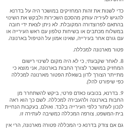
כדי לשנות את זהות המחזיקים במושכר היה על בדרנא
להגיש לעיריה עותק מהסכם השכירות ולבקש את השינוי
בהתאם לפרוצדורה המקובלת. לא ניתן לצאת ידי חובה
במשלוח מכתבים או בשיחות טלפון עם ראש העירייה או
עם גורם אחר בעירייה, שאינו אמון על הטיפול בארנונה.
פטור מארנונה למכללה.
8. לאחר שקבעתי, כי לא היה מקום לשינוי רישום
המחזיק במושכר לצורך החבות בארנונה, אני מוצא כי
מתייתר הצורך לדון בשאלת הפטור מארנונה למכללה
כפי שיפורט להלן.
9. בדרנא, בכובעו כאדם פרטי, ביקש להשתחרר מן
החבות בארנונה ולהעבירה למכללה. לשם כך הוא ראה
לנכון לעתור כלפי העירייה בלבד. ואולם, בעקבות הנחיית
בית-המשפט, צורפה המכללה כמשיבה לעתירה זו.
גם אם צודק בדרנא כי המכללה פטורה מארנונה, הרי אין