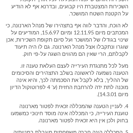
השכירות המצטברת היו קבועים, ובדרנא אף לא הודיע
על הקטנת השטח המושכר.
לא הוכח, והדבר לווה אף בתצהירו של מנהל הארנונה, כי
המכתבים מיום 12.11.95 ומיום 15.6.97, המודיעים על
שינוי בגודלו של המושכר ועל סיום תקופת השכירות, אכן
שוגרו ונתקבלו אצל מנהל הארנונה. גם לו היה תיעוד
לקבלתם, הרי שאין הם מהווים השגה על-פי חוק.
מעל לכל מתנגדת העירייה לעצם העלאת טענה זו.
הטענה נשמעה לראשונה בשלב התצהירים והסיכומים
של ההליך, בלא לקבל את הסכמתה לכך, והיא אינה
מוכנה לתת ידה להרחבת החזית (ע' 4 לפרוטוקול הדיון
מיום 14.3.01).
4. לעניין הטענה שהמכללה זכאית לפטור מארנונה
טוענת העירייה, כי המכללה אינה מוסד חינוכי כמשמעו
בחוק ולכן אין היא זכאית לפטור מארנונה.
5. המכללה הינה חברה משפחתית מוגבלת במניותיה,