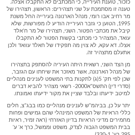
כזכור, טוענת העירייה, כי המכתבים לא התקבלו אצלה.
טענה זו מסתמכת על שני תצהירים: הראשון, תצהירו של
מר רחיב אבו רומי, מנהל הארנונה בעירייה החל משנת
1995, הטוען כי גזבר העירייה הודיע לו מפורשות, שלא
קיבל את מכתבי הפטור. השני, תצהירו של מר ח'אלד
עואד, המצהיר כי מכתבי בקשות הפטור לא התקבלו
אצלו. דא עקא, לא צוין מה תפקידו של חאלד עוואד ולכן
אתעלם מתצהיר זה.
מן הצד השני, רשאית היתה העיריה להסתפק בתצהירו
של מנהל הארנונה, אשר מאזכר את שיחתו עם הגזבר,
שכן לפי תק' 5(ג) לתקנות בתי המשפט לענינים מנהליים
(סדרי דין) התשס"א2000- רשאי מצהיר להביא דברים
למיטב ידיעתו ובלבד שציין את מקור ידיעתו ואמונתו.
יתר על כן, בביהמ"ש לענינים מנהליים כמו בבג"צ, חלים
כללי הראיות של המשפט המינהלי שהם גמישים ופחות
מחמירים מדיני הראיות בדיון האזרחי (ראה זמיר, ראיות
בבית המשפט הגבוה לצדק, משפט וממשל, כרך א' ע'
295 בע' 320-1).