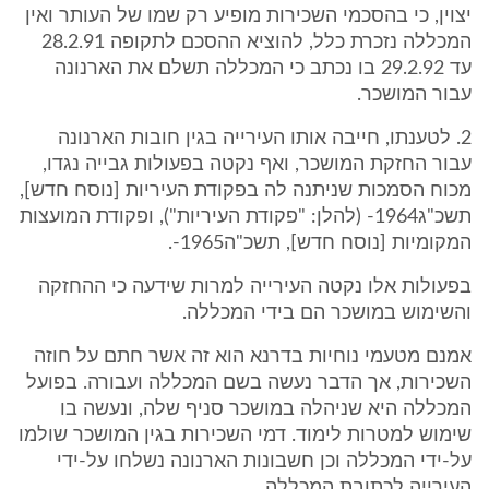
יצוין, כי בהסכמי השכירות מופיע רק שמו של העותר ואין
המכללה נזכרת כלל, להוציא ההסכם לתקופה 28.2.91
עד 29.2.92 בו נכתב כי המכללה תשלם את הארנונה
עבור המושכר.
2. לטענתו, חייבה אותו העירייה בגין חובות הארנונה
עבור החזקת המושכר, ואף נקטה בפעולות גבייה נגדו,
מכוח הסמכות שניתנה לה בפקודת העיריות [נוסח חדש],
תשכ"ג1964- (להלן: "פקודת העיריות"), ופקודת המועצות
המקומיות [נוסח חדש], תשכ"ה1965-.
בפעולות אלו נקטה העירייה למרות שידעה כי ההחזקה
והשימוש במושכר הם בידי המכללה.
אמנם מטעמי נוחיות בדרנא הוא זה אשר חתם על חוזה
השכירות, אך הדבר נעשה בשם המכללה ועבורה. בפועל
המכללה היא שניהלה במושכר סניף שלה, ונעשה בו
שימוש למטרות לימוד. דמי השכירות בגין המושכר שולמו
על-ידי המכללה וכן חשבונות הארנונה נשלחו על-ידי
העירייה לכתובת המכללה.