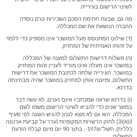
לשינוי הרישום בעירייה.
מה גם, שבעת חתימת הסכם השכירות טרם נוסדה
החברה הנושאת את שם המכללה.
(ד) שילוט המתנוסס מעל המושכר אינו מספיק כדי ללמד
על זהותו האמיתית של המחזיק.
(ה) משלוח דרישות התשלום למענה של המכללה
במושכר אינו מעלה ואינו מוריד לעניין זהות המחזיק
במושכר. העירייה שלחה לכתובת המושכר את דרישות
התשלום, ומיענה אותן למחזיק במושכר שהיה מבחינתה
בדרנא.
(ו) בדרנא שראה שמכתביו אינם נענים, לא עשה דבר
במשך שנים כדי להביא לשינוי הרישום משמו לשם
המכללה. הוא גם לא מצא לנכון להגיש השגה לפי סעיף
3(א)(3) לחוק הרשויות המקומיות (ערר על קביעת ארנונה
כללית), תשל"ו1976-, בתוך 90 יום מיום קבלת הודעת
התשלום.