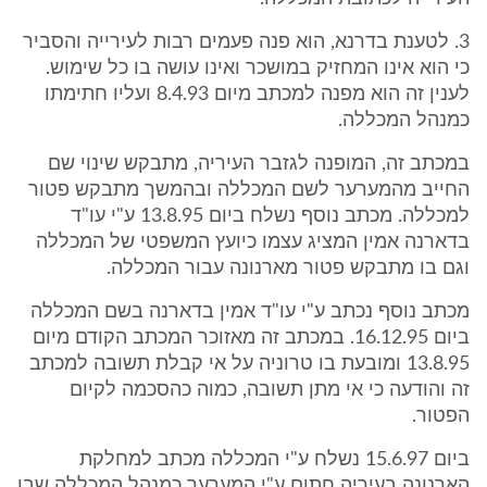
3. לטענת בדרנא, הוא פנה פעמים רבות לעירייה והסביר
כי הוא אינו המחזיק במושכר ואינו עושה בו כל שימוש.
לענין זה הוא מפנה למכתב מיום 8.4.93 ועליו חתימתו
כמנהל המכללה.
במכתב זה, המופנה לגזבר העיריה, מתבקש שינוי שם
החייב מהמערער לשם המכללה ובהמשך מתבקש פטור
למכללה. מכתב נוסף נשלח ביום 13.8.95 ע"י עו"ד
בדארנה אמין המציג עצמו כיועץ המשפטי של המכללה
וגם בו מתבקש פטור מארנונה עבור המכללה.
מכתב נוסף נכתב ע"י עו"ד אמין בדארנה בשם המכללה
ביום 16.12.95. במכתב זה מאזוכר המכתב הקודם מיום
13.8.95 ומובעת בו טרוניה על אי קבלת תשובה למכתב
זה והודעה כי אי מתן תשובה, כמוה כהסכמה לקיום
הפטור.
ביום 15.6.97 נשלח ע"י המכללה מכתב למחלקת
הארנונה בעיריה חתום ע"י המערער כמנהל המכללה שבו