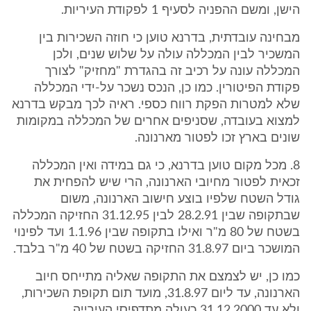
הישן, ומשם ההפניה לסעיף 1 לפקודת העיריות.
מבחינה עובדתית, בדרנא טוען כי חוזה השכירות בין
המשכיר לבין המכללה עולה על שלוש שנים, ולכן
המכללה עונה על רכיב זה בהגדרת "מחזיק" לצורך
פקודת הפיטורין. כמו כן, הנכס נשכר על-ידי המכללה
שלא למטרות הפקת רווח כספי. ראיה לכך מבקש בדרנא
למצוא בעובדה, שסניפים אחרים של המכללה במקומות
שונים בארץ זכו לפטור מארנונה.
8. מכל מקום טוען בדרנא, כי גם במידה ואין המכללה
זכאית לפטור מחיובי הארנונה, הרי שיש להפחית את
גודל השטח שלפיו בוצע חישוב הארנונה, משום
שבתקופה שבין 28.2.91 לבין 31.12.95 החזיקה המכללה
בשטח של 80 מ"ר ואילו בתקופה שבין 1.1.96 ועד לפינוי
המושכר ביום 31.8.97 החזיקה בשטח של 40 מ"ר בלבד.
כמו כן, יש לצמצם את התקופה שאליה מתייחס חיוב
הארנונה, עד ליום 31.8.97, מועד תום תקופת השכירות,
ולא עד 31.12.2000 כעולה מתדפיסי העירייה.