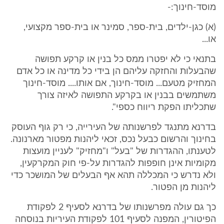
מוסד-חינוך:-
(א) כגן-ילדים, בית-ספר, סמינר או בית-ספר מקצועי,
או...
בתנאי כי לא יפטרו ממס כל בנין או קרקע תפושה
שהבעלות והחזקה עליהם הן בידי כל מדינה או כל אדם
המחזיק מטעם... מוסד-חינוך, אם אותו.... מוסד-חינוך
משתמשים בבנין או בקרקע התפושה לאיזה צורך
שתכליתו הפקת ריווח כספי".
בדרנא מתנגד לפרשנותה של העירייה, כי רק גוף העוסק
בחינוך והרשום כבעל נכס, זכאי ליהנות מפטור מארנונה.
לטענתו, ההגדרות של "בעל" ו"מחזיק" לעניין מועצות
מקומיות אינן חופפות להגדרות על-פי חוק המקרקעין,
ולא נדרש כי המכללה תהא אף הבעלים של המושכר כדי
ליהנות מן הפטור.
כך גם עולה מפרשנותו של בדרנא לסעיף 2 לפקודת
הפיטורין, המפנה לסעיף 101 לפקודת העיריות בנוסחה