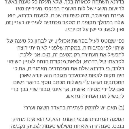
בדרנא השתהה לכאורה בכך, שלא העלה כל טענה באשר
לרישום השגוי של לוח השומה בפנקסי העירייה מאז
שכירת המושכר, מזה כשמונה שנים. לטענת בדרנא, הוא
שלח במהלך תקופה זו מספר מכתבים לעירייה בעניין זה,
ואין לטעון כי ישן על זכויותיו.
כפי שצוטט לעיל בפרשת אסולין, יש לבחון כל טענה של
שיהוי לפי נסיבותיה. במקרה שלפניי לא הייתי רוצה
להכשיל את העתירה רק מטעם זה. מוכן אני ללכת
לקראתו של בדרנא, ולצאת מנקודת הנחה לעניין השיהוי
בלבד, כי בדרנא שלח את המכתבים האמורים, אם כי
היה מקום לצפות שבהעדר תגובה הוא יוודא שאכן
המכתבים הגיעו ע"י משלוח מכתב נוסף בדואר רשום
ואם על ידי מסירה אישית, אך אינני סבור שדי בכך כדי
להכשיל את העתירה מראש.
(ב) האם יש להזקק לעתירה בהעדר השגה וערר?
הטענה המרכזית שבפי העותר היא, כי הוא אינו מחזיק
בנכס. טענה זו היא אחת משלוש טענות לגביהן נקבעה