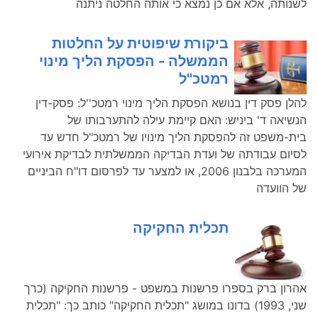
לשנותה, אלא אם כן נמצא כי אותה החלטה ניתנה
ביקורת שיפוטית על החלטות
הממשלה - הפסקת הליך מינוי
רמטכ''ל
להלן פסק דין בנושא הפסקת הליך מינוי רמטכ''ל: פסק-דין
הנשיאה ד' ביניש: האם קיימת עילה להתערבותו של
בית-משפט זה להפסקת הליך מינויו של רמטכ"ל חדש עד
לסיום עבודתה של ועדת הבדיקה הממשלתית לבדיקת אירועי
המערכה בלבנון 2006, או למצער עד לפרסום דו"ח הביניים
של הוועדה
תכלית החקיקה
אהרון ברק בספרו פרשנות במשפט - פרשנות החקיקה (כרך
שני, 1993) בדונו במושג "תכלית החקיקה" כותב כך: "תכלית