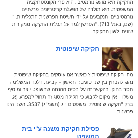
החקיקה היא מושג נורמטיבי. היא פרי הקונסטרוקציה
המשפטית. היא תולדה של הפעלת קריטריונים פרשניים
נורמטיביים, הנקבעים על-ידי השיטה הפרשנית התכליתית. "
(שם, בעמ' 713). "הפרשן למד על תכלית החקיקה ממקורות
שונים. לשון החקיקה
חקיקה שיפוטית
מהי חקיקה שיפוטית ? כאשר אנו עוסקים בחקיקה שיפוטית
נהוג להבחין בין שני סוגים: הראשון - קביעת הלכה המשלימה
חסר בחוק. בהקשר זה על בסיס ההנחה שהשופט יוצר ומוסיף
משלו - אין מקום לקבוע כי חקיקה מסוג זה תחול למפרע (א.
ברק "חקיקה שיפוטית" משפטים י"ג (תשמ"ג) 3537. השני הינו
פרשנות
פסילת חקיקת משנה ע''י בית
המשפט