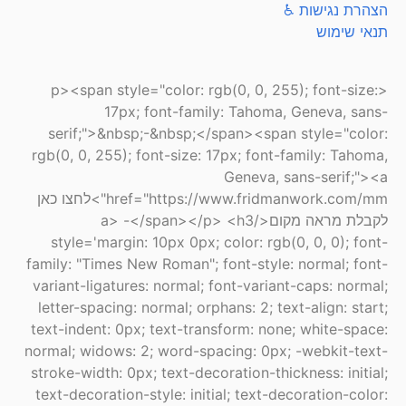
הצהרת נגישות ♿
תנאי שימוש
<p><span style="color: rgb(0, 0, 255); font-size:
17px; font-family: Tahoma, Geneva, sans-
serif;">&nbsp;-&nbsp;</span><span style="color:
rgb(0, 0, 255); font-size: 17px; font-family: Tahoma,
Geneva, sans-serif;"><a
href="https://www.fridmanwork.com/mm">לחצו כאן
לקבלת מראה מקום</a> -</span></p> <h3
style='margin: 10px 0px; color: rgb(0, 0, 0); font-
family: "Times New Roman"; font-style: normal; font-
variant-ligatures: normal; font-variant-caps: normal;
letter-spacing: normal; orphans: 2; text-align: start;
text-indent: 0px; text-transform: none; white-space:
normal; widows: 2; word-spacing: 0px; -webkit-text-
stroke-width: 0px; text-decoration-thickness: initial;
text-decoration-style: initial; text-decoration-color: