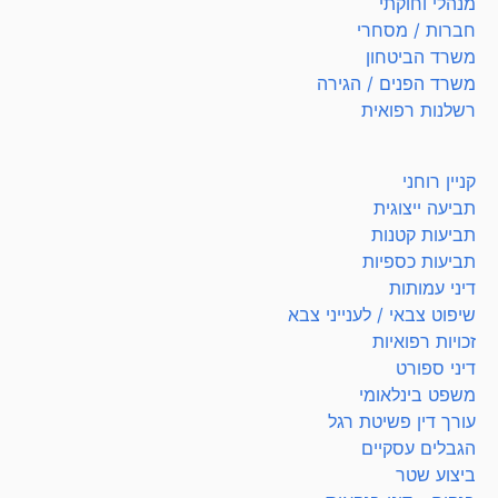
מנהלי וחוקתי
חברות / מסחרי
משרד הביטחון
משרד הפנים / הגירה
רשלנות רפואית
קניין רוחני
תביעה ייצוגית
תביעות קטנות
תביעות כספיות
דיני עמותות
שיפוט צבאי / לענייני צבא
זכויות רפואיות
דיני ספורט
משפט בינלאומי
עורך דין פשיטת רגל
הגבלים עסקיים
ביצוע שטר