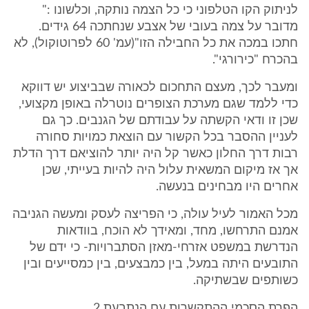
לניתוק הקו הטלפוני כי כל הצמה נותקה, וכלשונו :"
מדובר על צמה בעובי של אצבע שנחתכה 64 גידים.
חתכו במכה את כל החבילה הזו"(עמ' 60 לפרוטוקול), לא
בהכרח "כירורגי".
ומעבר לכך, מעצם התחכום לכאורה שבביצוע יש דווקא
כדי ללמד שגם מערכת הצופרים נוטרלה באופן מקצועי,
שכן זו ודאי הקשתה על עבודתם של הגנבים. כך גם
לעניין ההסבר בכל הקשור עם הוצאת כמויות סחורה
רבות דרך החלון כאשר קל היה יותר להוציאם דרך הדלת
אך אז מיקום המשאית עלול היה להיות בעייתי, שכן
אחרים היו מבחינים בנעשה.
מכל האמור לעיל עולה, כי הפריצה לעסק ומעשה הגניבה
אמנם התרחשו, מחד, ומאידך לא הוכח, בוודאות
הנדרשת במשפט אזרחי-מאזן הסתברויות- כי ידם של
התובעים היתה במעל, בין כמבצעים, בין כמסייעים ובין
כשותפים שבשתיקה.
הפרת הסכמי ההתקשרות עם הנתבעת 2