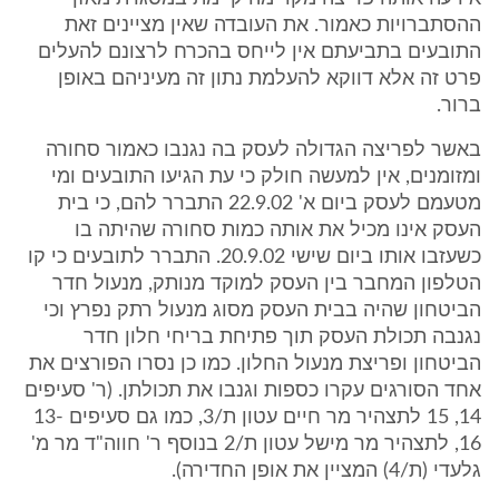
ההסתברויות כאמור. את העובדה שאין מציינים זאת
התובעים בתביעתם אין לייחס בהכרח לרצונם להעלים
פרט זה אלא דווקא להעלמת נתון זה מעיניהם באופן
ברור.
באשר לפריצה הגדולה לעסק בה נגנבו כאמור סחורה
ומזומנים, אין למעשה חולק כי עת הגיעו התובעים ומי
מטעמם לעסק ביום א' 22.9.02 התברר להם, כי בית
העסק אינו מכיל את אותה כמות סחורה שהיתה בו
כשעזבו אותו ביום שישי 20.9.02. התברר לתובעים כי קו
הטלפון המחבר בין העסק למוקד מנותק, מנעול חדר
הביטחון שהיה בבית העסק מסוג מנעול רתק נפרץ וכי
נגנבה תכולת העסק תוך פתיחת בריחי חלון חדר
הביטחון ופריצת מנעול החלון. כמו כן נסרו הפורצים את
אחד הסורגים עקרו כספות וגנבו את תכולתן. (ר' סעיפים
14, 15 לתצהיר מר חיים עטון ת/3, כמו גם סעיפים 13-
16, לתצהיר מר מישל עטון ת/2 בנוסף ר' חווה"ד מר מ'
גלעדי (ת/4) המציין את אופן החדירה).