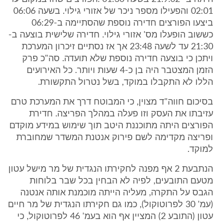
02:01 והפעילו מספר ניכר של אזורי גילוי. בשעה 06:06
ביצעו הפורצים חדירה נוספת שהסתיימה ב-06:29
כששוב הופעלו מס' אזורי גילוי. חדירה שלישית בוצעה ב-
21:30 עד לשעה 23:48 אך אז נסתיים זיכרון המערכת
ויתכן כי בוצעה חדירה נוספת שלא תועדה. סה"כ פרק
הזמן המצטבר היה בן כ-4 שעות ויותר. כל האירועים
הללו לא התקבלו במוקד, בשל נטרול התקשורת.
בסיכום חווה"ד מצוין, כי המבוטח דרך את המערכת טרם
עזיבתו את העסק וזו פעלה במהלך הפריצה. חדירת
הפורצים היתה מתוכננת היטב תוך שימוש במידע מוקדם
ופריצה מקדימה לשם פירוק אנטנת המשדר שמחוברת
למוקד.
הנתבעת 2 אף מפנה לחקירתו הנגדית של מר מישל עטון
מטעם התובעים, לפיה לא הבחין בכל שבר בלוחות
הגבס על התקרה, מעליה הייתה מוכמנת אותה אנטנה
(עמ' 30 לפרוטוקול), כמו גם חקירתו הנגדית של מר חיים
עטון (התובע 2) המציין אף הוא בעמ' 46 לפרוטוקול, כי