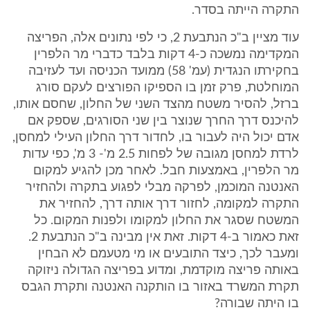
התקרה הייתה בסדר.
עוד מציין ב"כ הנתבעת 2, כי לפי נתונים אלה, הפריצה
המקדימה נמשכה כ-4 דקות בלבד כדברי מר הלפרין
בחקירתו הנגדית (עמ' 58) ממועד הכניסה ועד לעזיבה
המוחלטת, פרק זמן בו הספיקו הפורצים לעקם סורג
ברזל, להסיר משטח מהצד השני של החלון, שחסם אותו,
להיכנס דרך החרך שנוצר בין שני הסורגים, שספק אם
אדם יכול היה לעבור בו, לחדור דרך החלון העילי למחסן,
לרדת למחסן מגובה של לפחות 2.5 מ'- 3 מ', כפי עדות
מר הלפרין, באמצעות חבל. לאחר מכן להגיע למקום
האנטנה המוכמן, לפרקה מבלי לפגוע בתקרה ולהחזיר
התקרה למקומה, לחזור דרך אותה דרך, להחזיר את
המשטח שסגר את החלון למקומו ולפנות המקום. כל
זאת כאמור ב-4 דקות. זאת אין מבינה ב"כ הנתבעת 2.
ומעבר לכך, כיצד התובעים או מי מטעמם לא הבחין
באותה פריצה מוקדמת, ומדוע בפריצה הגדולה ניזוקה
תקרת המשרד באזור בו הותקנה האנטנה ותקרת הגבס
בו היתה שבורה?