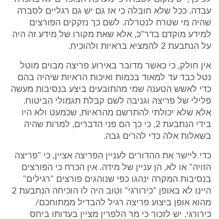
עבדה. ככל שלא חובלה כי אז גם יש גם רגליים לסברה
שהיה מי שטרח לנטרלה. לשם כך נזקקים הפורצים
למידע מוקדם בדר"כ, אלא שאת מקורו של מידע זה היה
על הנתבעת 2 להמציא בראיות ולהוכיח.
אין חולק, כי כאשר מדובר באירוע פריצה מבוים מוטל
נטל כבד עד למאוד בכמות ואיכות הראיות שיהיה בהם
כדי לאשש הטענה שמי מהתובעים ביצע בנסיבות מעשה
פלילי של פריצה וגניבה לשם קבלת תגמולי הביטוח.
אלא שלא יכולתי להתרשם מהראיות, שכמעט ולא היו
בידי הנתבעת 2, כי כך הם פני הדברים, למרות שהיה
בשאלות אלה כדי להרים גבה.
כדי ליישר את ההדורים לעניין הפריצה אציין, כי "פריצה
הזויה" או לא, הן עניין של מידה. אין הכרח כי הפורצים
בנסיבות המקרה ינהגו כפי שנוהגים פורצים "רגילים"
היינו לא באופן "כירורגי" וטוב היה לו הוכיחה הנתבעת 2
מהוא אופן ביצוע פריצה רגיל להבדיל ממתוחכם/
כירורגי. יש לזכור כי מר הלפרין מציין בעדותו ביחס