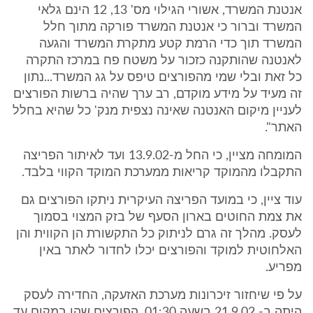
אנטנת המשרד, אשורי הגילוי מס' 13, 12 הינם גלאי
המשרד וברור כי אנטנת המשרד פורקה מתוך חלל
המשרד תוך כדי הרמת קטע מתקרת המשרד והגעה
לאנטנה שהותקנה כזכור על משטח פח במרכז התקרה
כל זאת ובלי שמי מהפורצים טיפס על גג המשרד...נתון
זה מעיד על מידע מוקדם, רב ערך שהיה ברשות הפורצים
לעניין מיקום האנטנה שאינה נצפית מנק' כל שהיא בחלל
האתר".
המומחה מציין, כי החל מ-13.9.02 ועד לאיתור הפריצה
התקבלו מהמוקד קריאות ממערכת המוקד הקווי בלבד.
עוד ציין, כי במועד הפריצה העיקרית ניתקו הפורצים גם
את צמת החוטים בארון הסעף של בזק המצוי בסמוך
לעסק. מהלך זה גרם לניתוק כל התקשורת הן הקווית והן
האלחוטית למוקד והפורצים יכלו לחדור לאתר באין
מפריע.
על פי שיחזור זיכרונות מערכת האזעקה, החדירה לעסק
היתה ב- 21.9.02 בשעה 01:30 .הפורצים שהו במקום עד