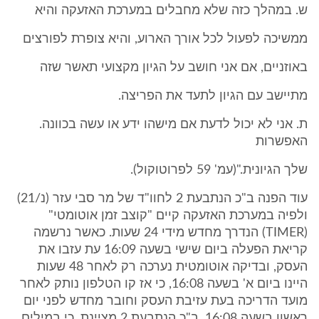
ש. במהלך כזה שלא מחבלים במערכת האזעקה והיא
ממשיכה לפעול לכל אורך הארוע, והיא צופרת לפורצים
באוזניים, אם אני חושב על הגיון מקצועי תאשר שזה
מתיישב עם הגיון לתעד את הפריצה.
ת. אני לא יכול לדעת אם מישהו ידע או עשה בכוונה.
האפשרות
שלך הגיונית."(עמ' 59 לפרוטוקול).
עוד הפנה ב"כ הנתבעת 2 לחוו"ד של מר סבי עזר (נ/21)
ולפיה במערכת האזעקה קיים "קוצב זמן אוטומטי"
(TIMER) הנדרך מחדש מידי 24 שעות. כאשר נרשמה
קריאת הפעלה ביום שישי בשעה 16:09 עת עזבו את
העסק, ובדיקה אוטומטית נערכה רק לאחר 48 שעות
היינו ביום א' בשעה 16:08, כי אז קו הטלפון נותק לאחר
מועד הדריכה בעת עזיבת העסק וחובר מחדש לפני יום
ראשון בשעה 16:08. ב"כ הנתבעת 2 מציינת, כי במילים