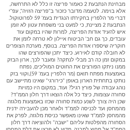
מבחינת הנתבעת 2 כאמור פריצה זו כלל לא התרחשה,
אלא בוימה. לטעמה מדובר כזכור ב"פריצה הזויה", עפ"י
דברי מר הלפרין בחקירתו הנגדית בעמ' 59 לפרוטוקול.
הנתבעת 2 מציינת, כי למעט בני משפחת עטון לא זומן
איש להעיד אודות הפריצה, למרות שהיו במקום עוד
עובדים, כך גם חב' הביטוח איילון לא טרחה לזמן את
חוקריה שיספרו אודות הפריצה. בנוסף, מערכת הצופרים
לא חובלה קודם לאירוע. כיצד יתכן שהפורצים שהו
במקום זמן כה רב מבלי לנתקה? ומעבר לכך, ארון הבזק
ממנו ניתקו הפורצים את החוטים המוליכים, נפתח
באמצעות מפתח תואם (מר הלפרין בעמ' 59),וקווי בזק
נותקו בתחתית הארון באופן "כירורגי" שאינו מתיישב עם
נוהג עבודה של פורץ רגיל? ועוד, במקום היו כמויות
סחורה עצומות, כיצד כל אלה הוצאו דרך חלון הממ"ד?
שכן היה צורך לשנע כמות סחורה שכזו באמצעות מלגזה
מהמחסן ועד לכניסה לממ"ד ולאחר מכן להעבירה ידנית
מהמחסן לממ"ד שאינו מאפשר כניסת מלגזה, לפרק את
הסחורה מהפלטות עליהם "ישבה" ולהוציאה דרך חלון
הממ"ד אל מחוץ למבנה. מדוע לא פרצו את דלת המחסן