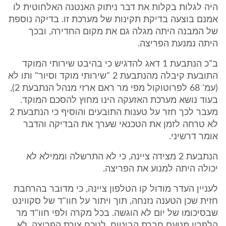
היה לגלות בקלות את דבר ניתוק האנטנה האלחוטית לו
אמנם בוצעה בדיקת תקינות של מערכת זו. בדיקה נוספת
של המבנה היתה מגלה גם את מקום החדירה, ובכך
היתה נמנעת הפריצה.
ב"כ הנתבעת 1 דאג להדגיש כי בהיבט שירותי המוקד
התובעת קיבלה מהנתבעת 2 "שירותי מוקד וסיור" ותו לא
(עמ' 68 לפרוטוקול מפי מר ראם ארזי מנהל הנתבעת 2),
בעוד נושא מערכת האזעקה הינו מחוץ להסכם המוקד.
מעבר לכך חזר על טענות התובעים והוסיף כי הנתבעת 2
לא טרחה לזמן את הטכנאי שערך את הבדיקה והדבר
אומר דרשיני.
הנתבעת 2 מצידה ציינה, כי לא התרשלה וממילא לא
יכולה היתה למנוע את הפריצה.
לעניין העדר מודול קו הטלפון ציינה, כי מדובר בהרחבת
חזית שכן הטענה נזנחה, תוך ויתור על חוו"ד של סקווינט
שבסיכומו של יום לא הוגשה. בכל מקרה ולפי חוו"ד מר
הלפרין מטעם חברת הביטוח, לנוכח צורת הפריצה, לא