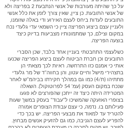
על כך שהיתה מעורבות של אנשי הנתבעת 2 בפריצה ולא
של אנשי התובעת. כן ציין, שאין צורך לזמן את כלל אנשי
התובעים לעדות ביחס לעצם האירוע ודי באלה שזומנו,
ולעניין עצם ביצוע הפריצה ציין כי השמאי עדי גלעדי נכח
במקום וצילם, כך שמתמונותיו מצביעות בדיוק כיצד
בוצעה הפריצה.
כשלעצמי התחבטתי בעניין אחד בלבד, שכן הסברי
התובעים וכן חברת הביטוח לעצם ביצוע הפריצה שכנעו
אותי כי אמנם כזו התרחשה. ראיות לכך מצאתי הן
בתצהירי מישל וחיים עטון, והן בחווה"ד של מר גלעדי
מתתיהו (ת/4) כמו גם במהלך חקירתו בביהמ"ש לאחר
שנכח במקום העסק (עמ' 54 לפרוטוקול). השאלה
המטרידה היתה כיצד זה ייתכן שהפורצים לא פגעו
בצופרי האזעקה שהמשיכו ל"עבוד" בעסק במשך שעות
פעילותם בו. נדמה, כי עצם עבודת הצופרים אמורה
להטריד עד למאוד את מבצעי הפריצה. יש בכך כדי
להפריע לעצם הגניבה, כמו גם להזעיק אנשים מבחוץ.
לפיכך, יש מקום לסברה כי מערכת הצופרים לא בהכרח