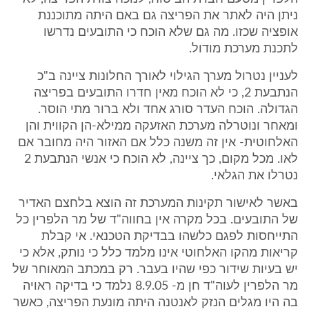
ניתן היה לאתר את הפריצה גם באם היתה מתוכננת
אופציה שכזו. מה גם שלא הוכח כי התובעים נדרשו
לתכנת מערכת מודול.
לעניין נטרול מערך הגילוי לאורך החלונות ציינה ב"כ
הנתבעת 2, כי לא הוכח מאין חדרו התובעים בפריצה
הגדולה. הוכח העדר סורג אחד ולא ברור מתי הוסר.
ומאחר ונוטרלה מערכת האזעקה ממילא-הן הקווית והן
האלחוטית- אין זה משנה כלל אם האזור היה מחובר אם
לאו. מכל מקום, כך ציינה, לא הוכח כי אנשי הנתבעת 2
נטרלו את הגלאי.
באשר לאישור תקינות המערכת זה הוצא בלחצם האדיר
של התובעים. בכל מקרה אין בחווה"ד של מר הלפרין כל
התייחסות לפגם כלשהו בבדיקת הטכנאי. אי קבלת
קריאות מהקו האלחוטי אינו מלמד כלל כי נותק, אלא כי
יש בעיות שידור כפי שהיו בעבר. רק במכתב המאוחר של
מר הלפרין לעוה"ד חן מ- 8.9.05 נלמד כי בדיקה ראויה
בה היו מגלים הנזק לאנטנה היתה מונעת הפריצה, כאשר