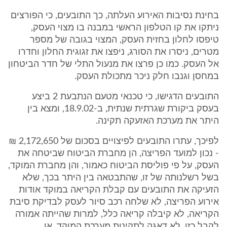
בחינת נסיבות האירוע העלתה, כך התובעים, כי הפורצים
ניתקו את קו הטלפון הראשי במבנה בו מצוי העסק,
טיפסו לחלון בחזית העסק, המצוי בגובה של מספר
מטרים, ניסרו את הסורג, ניפצו את זגוגית החלון וחדרו
אל העסק. כמו כן פרצו את מנעול התלי של חדר הביטחון
במחסן וגנבו חלק ניכר מתכולת העסק.
התובעים הדגישו, כי טכנאי מטעם הנתבעת 2 ביצע
בעסק ביקורת שגרתית שנתית, ב-18.9.02, ומצא בין
היתר את מערכת האזעקה תקינה.
לפיכך, עתרו התובעים לפיצויים בסכום של 2,172,650 ₪
- נכון למועד הפריצה, הן מחברת הביטוח שביטחה את
העסק, על פי פוליסת הביטוח כאמור, והן מחברת המוקד,
בשל רשלנותה של זו, שהתבטאה בין היתר בכך, שלא
הזעיקה את התובעים עם קבלת הקריאה במוקד אודות
אירוע הפריצה, לא שלחה רכב סיור לעסק לבדיקת סיבת
הקריאה, לא קיבלה קריאה כלל, למרות שהייתה אמורה
לקבל כזו, לא דאגה לתקינות מערכת המוקד, או