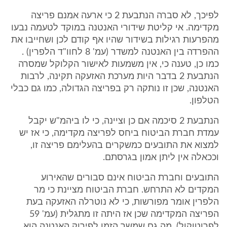
לפיכך, לא סברה הנתבעת 2 כי ארעה אמנם פריצה
מקדימה. אי קליטת שידורי האנטנה במוקד לטעמה נבעו
מהפרעות רגילות בשידור שהיו אף קודם לכן ושחייבו את
ההפרדה בין האנטנה למשדר (עמ' 8 לחוו"ד הלפרין) .
כמו כן, טענה כי, אין משמעות לאישור הקלוקל שמסרה
הנתבעת 2 בדבר היות מערכת האזעקה תקינה, לרבות
האנטנה, שכן זו נותקה רק בפריצה הגדולה, כמו גם כבלי
הטלפון.
הנתבעת 2 סיכמה אם כן וציינה, כי לו ביהמ"ש יקבל
עמדת חברת הביטוח ביחס לפריצה מקדימה, כי אז יש
למצוא את התובעים כמשקרים בהעלימם פריצה זו,
וככאלה אין ליתן אמון בגרסתם.
התובעים וחברת הביטוח אינם סבורים שהאירוע
המקדים לא התרחש. חברת הביטוח מציינת כי מר
הלפרין אומר מפורשות, כי לא נוטרלה האזעקה בעת
הפריצה המקדימה שכן אז היתה זו מתגלית (עמ' 59
לפרוטוקול), מה גם שמשך הזמן לפירוק האנטנה הוא