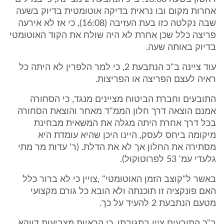
אחרות מקום ובו נראית בדיקה אוטומטית בדיוק בשעה
שבה נקלטה כזו בעת העזיבה (16:08), כי אז לא אירעה
פריצה כלל שכן אחרת לא היה שולח את הקוד האוטומטי
בדיוק באותה שעה.
עוד ציינה ב"כ הנתבעת 2, כי למר הלפרין לא היתה כל
ראיה לעצם הפריצה או הפריצות.
התובעים וחברת הביטוח מציינים מנגד, כי הסחורה
אמנם הוצאה דרך חלון הממ"ד מאחר והוצאת הסחורה
בכל דרך אחרת היתה מגלה את המשאית מבחינת
מיקומה ביחס לעסק, היינו היכן שהיא עומדת היא
מסתירה את החלון אך לא את הדלת. (ר' עדות מר מתי
גלעדי עמ' 53 לפרוטוקול).
באשר ל"קוצב הזמן האוטומטי" ,צויין כי לא ברור כלל
האם פונקציה זו תוכנתה ולא הובא כל גורם מקצועי
מטעם הנתבעת 2 להעיד על כך.
ב"כ התובעים ציין בתגובתו, כי הראיות מצביעות דווקא