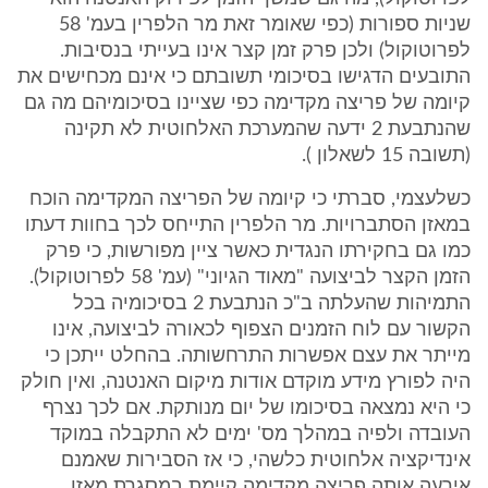
שניות ספורות (כפי שאומר זאת מר הלפרין בעמ' 58
לפרוטוקול) ולכן פרק זמן קצר אינו בעייתי בנסיבות.
התובעים הדגישו בסיכומי תשובתם כי אינם מכחישים את
קיומה של פריצה מקדימה כפי שציינו בסיכומיהם מה גם
שהנתבעת 2 ידעה שהמערכת האלחוטית לא תקינה
(תשובה 15 לשאלון ).
כשלעצמי, סברתי כי קיומה של הפריצה המקדימה הוכח
במאזן הסתברויות. מר הלפרין התייחס לכך בחוות דעתו
כמו גם בחקירתו הנגדית כאשר ציין מפורשות, כי פרק
הזמן הקצר לביצועה "מאוד הגיוני" (עמ' 58 לפרוטוקול).
התמיהות שהעלתה ב"כ הנתבעת 2 בסיכומיה בכל
הקשור עם לוח הזמנים הצפוף לכאורה לביצועה, אינו
מייתר את עצם אפשרות התרחשותה. בהחלט ייתכן כי
היה לפורץ מידע מוקדם אודות מיקום האנטנה, ואין חולק
כי היא נמצאה בסיכומו של יום מנותקת. אם לכך נצרף
העובדה ולפיה במהלך מס' ימים לא התקבלה במוקד
אינדיקציה אלחוטית כלשהי, כי אז הסבירות שאמנם
אירעה אותה פריצה מקדימה קיימת במסגרת מאזן