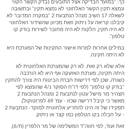
כך: "במועד הבדיקה אצל התובעים נבדק הקשר הקווי
ונמצא תקין הקשר האלחוטי לא נמצא תקין" ובתשובה
לשאלה 17 השיב מנהל הנתבעת 2 "במקרה המדובר לא
קיבלנו קריאה על ניתוק וזאת מכיוון שהשידור האלחוטי
לא היה תקין, הלקוח לא היה מחובר לשירות בודק קו
טלפון".
במילים אחרות למרות אישור התקינות של המערכת היא
לא היתה תקינה.
אלא שלא רק זאת. לא רק שהמערכת האלחוטית לא
היתה תקינה, מערכת האזעקה אף היא לא הורכבה
כשורה, שכן לפי דרישות חברת הביטוח היה צורך להתקין
"בודק קו טלפון" (לפי דו"ח הסוקר נ/4 שהומצא לפי
תצהיר מר מישל עטון לנתבעת 2 ומנהל הנתבעת 2
מאשר כי קיבל דרישה שכזו - עמ' 69 לפרוטוקול).
תפקידו של זה הינו להתריע אלחוטית למוקד- הנתבעת 2
- על חבלה בקו הטלפון כמו קצר או ניתוק.
זאת ועוד, לפי חווה"ד המשלימה של מר הלפרין (ת/6),