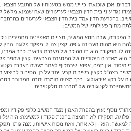
 דברים, אכן שוכנעתי כי יש ממש בטענותיו של התובע הצבאי 
דו נגד עיני בית הדין הצבאי לערעורים שעה שנמנע מלשלול
שיב. בהכרעת הדין עמד בית הדין הצבאי לערעורים בהרחבה
תה מתוך פעולותיו של המשיב:
 הפקודה, שבה חטא המשיב, מצויים מאפיינים מחמירים ניכרי
הם היא מהות העבירה גופה. קצין צה"ל, מפקד פלוגה, ההין 
ה לו. הפקודה היא תו ההיכר של מערכת צבאית. כבר אמרנו, 
 היא מאדניה היסודיים של המסגרת הצבאית. קצין שהפר פק
כי היסוד. אין תמה, אפוא, שבתכוף לאחר מעשה העברה נקטע
שיב בצה"ל כקצין בשירות קבע. יתר על כן, הסירוב לביצוע 
ה על רקע אידאולוגי. בכך מצויה חומרה יתרה. המדובר בסרב
המשתייכת לקטגוריה של "סרבנות סלקטיבית".
ותי נוסף נעוץ בהפרת האמון מצד המשיב כלפי פקודיו ומפק
לוגה. תפקידו לא התמצה בהכנת פקודיו למשימה; היה עליו 
 למעשה. הוא - ולא אחר, וזאת מכוח אישיותו, מנהיגותו, תפקי