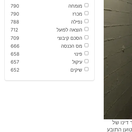
מומחה
790
מכרז
790
נפילה
788
הוצאה לפועל
712
הסכם קיבוצי
709
מס הכנסה
666
פינוי
658
עיקול
657
שיקים
652
דינו של
טוען התובע