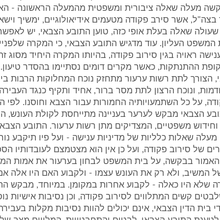
קשה מעלה שאלה ציבורית ומשפטית מהמעלה הראשונה - האם
בצה"ל, אשר סירב פקודה מטעמים אידיאולוגיים, ימשיך וישא
ן שעולה שאלה בעלת אופי כזה, טוען התובע הצבאי, יש לאפשר 
המשפט העליון. עוד מדגיש התובע הצבאי, כי המקרה שלפניי
ישה ראויה בגין סירוב פקודה, בהיותו המקרה היחיד מסוג זה
ופת ההתנתקות, כאשר מקרים דומים נסתיימו בהסדר טיעון.
, הצורך לתת רשות ערעור מתחזק נוכח המחלוקות הרבות בין
מות, ונוכח הרצון לתת מסר ברור, אחיד ותקיף כנגד העבירה
דה, על כל השתמעויותיה החמורות עבור הצבא וחוסנו. לפי הט
ע הצבאי מבקש לערער בעניינה מתייחסת לקולת העונש, הר
וחידוש משפטיים, המצדיקים מתן רשות ערעור. התובע הצבאי ט
מעלה שאלות כלליות של מדיניות ענישה - ועל פיו תיקבע נו
ם של סירוב פקודה, ועל כן אין הוא מצטמצם לעובדותיו הספ
 האמור בבקשה, על בית המשפט לבחון בערעור את אמות המיד
ל המשיב, ולא רק את העונש עצמו - ולקבוע האם היו אלה אמ
דה שלא היו כאלה - לקבוע אחרות במקומן. במיוחד, מבקש ה
בטים קשים המתלווים לסירוב פקודה, וכן נסיבות אישיות נו
י בית הדין הצבאי, אינם יכולים להוות נסיבות מקלות בעביר