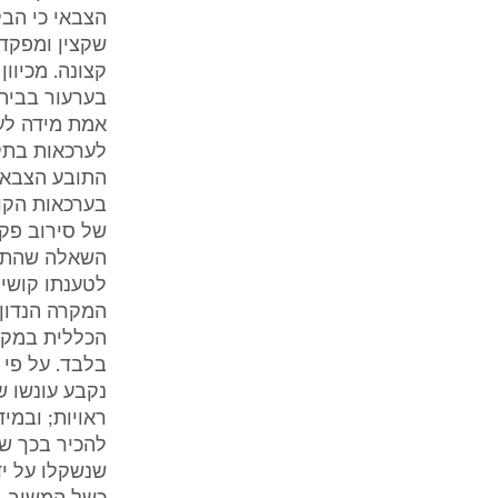
הצבאי כי הב
שקצין ומפקד 
קצונה. מכיוו
בערעור בבית 
אמת מידה לענ
לערכאות בתק
התובע הצבאי
בערכאות הקוד
של סירוב פקו
השאלה שהתוב
לטענתו קושי 
המקרה הנדון 
הכללית במקרי
בלבד. על פי
נקבע עונשו ש
ראויות; ובמי
להכיר בכך של
שנשקלו על יד