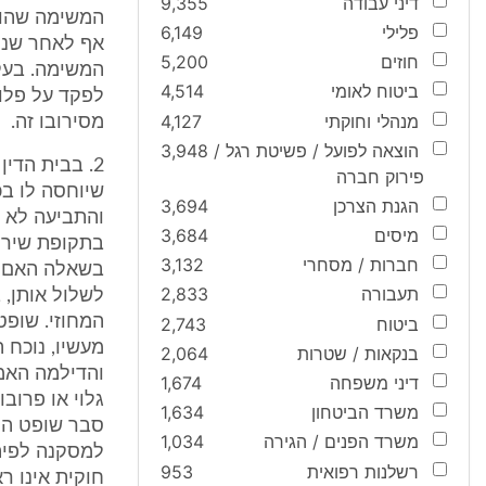
דיני עבודה
9,355
המשימה שהוט
פלילי
6,149
אף לאחר שנית
חוזים
5,200
המשימה. בעקב
ביטוח לאומי
4,514
לפקד על פלוג
מנהלי וחוקתי
4,127
מסירובו זה.
הוצאה לפועל / פשיטת רגל /
3,948
2. בבית הדי
פירוק חברה
שיוחסה לו בכ
הגנת הצרכן
3,694
והתביעה לא 
מיסים
3,684
בתקופת שירות
חברות / מסחרי
3,132
בשאלה האם י
תעבורה
2,833
לשלול אותן, 
המחוזי. שופט
ביטוח
2,743
מעשיו, נוכח 
בנקאות / שטרות
2,064
והדילמה האמי
דיני משפחה
1,674
גלוי או פרוב
משרד הביטחון
1,634
סבר שופט המי
משרד הפנים / הגירה
1,034
למסקנה לפיה
רשלנות רפואית
953
חוקית אינו ר