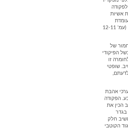
לפי מפקדיו
 לפקודה
ת אשיות
עומדת
בסתירה לדמות הקצין ולשליחותו כמפקד. המדובר בכישלון פיקודי מחפיר" (עמ' 12-11
חמור של
של הפיקודי
חומרה זו
ב. שופטי
לדעתם,
רכי אהבת
ע. הפקודה
 הכין את
 בגדר
משיב חלק
וד הקוטבי