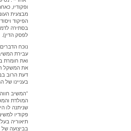
"אחריי". נטי
ופקודיו, כאח
מבצעית העומד
הפיקוד ויסוד
לפסק הדין).
נוכח הדברים 
עבירת המשיב,
ואת חומרת ביצ
את המשקל המ
דעת הרוב בבי
בעניינו של המ
"המשיב חווה
המולדת והמס
שניתנה לו הי
פקודיו למשימ
תיאוריה בעלמ
בביצועה של ה