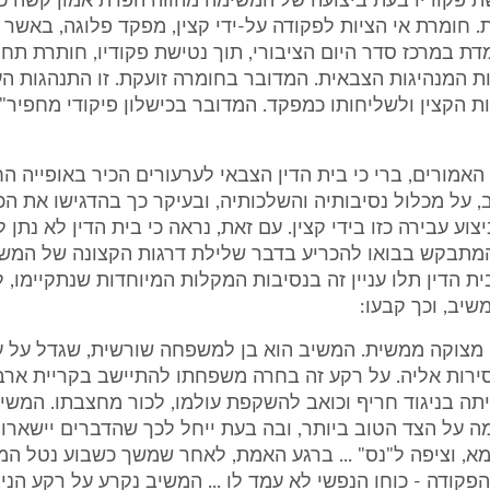
שת פקודיו בעת ביצועה של המשימה מהווה הפרת אמון קשה כ
ת. חומרת אי הציות לפקודה על-ידי קצין, מפקד פלוגה, באשר
ת במרכז סדר היום הציבורי, תוך נטישת פקודיו, חותרת תח
ות המנהיגות הצבאית. המדובר בחומרה זועקת. זו התנהגות ה
האמורים, ברי כי בית הדין הצבאי לערעורים הכיר באופייה ה
 על מכלול נסיבותיה והשלכותיה, ובעיקר כך בהדגישו את הכ
וע עבירה כזו בידי קצין. עם זאת, נראה כי בית הדין לא נתן ל
תבקש בבואו להכריע בדבר שלילת דרגות הקצונה של המשי
ת הדין תלו עניין זה בנסיבות המקלות המיוחדות שנתקיימו, 
שיב, וכך קבעו:
 מצוקה ממשית. המשיב הוא בן למשפחה שורשית, שגדל על ע
ירות אליה. על רקע זה בחרה משפחתו להתיישב בקריית ארב
יתה בניגוד חריף וכואב להשקפת עולמו, לכור מחצבתו. המשיב
ה על הצד הטוב ביותר, ובה בעת ייחל לכך שהדברים יישארו
א, וציפה ל"נס" ... ברגע האמת, לאחר שמשך כשבוע נטל ה
פקודה - כוחו הנפשי לא עמד לו ... המשיב נקרע על רקע הניג