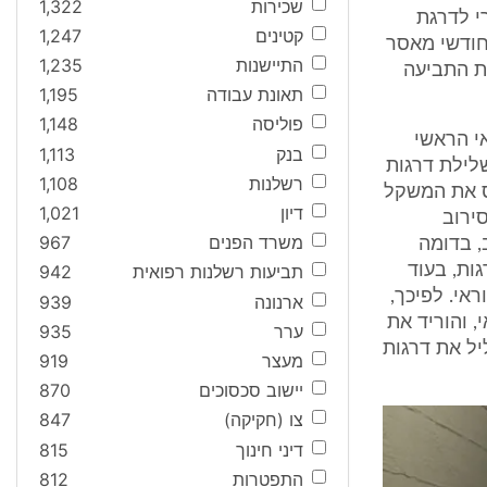
שכירות
1,322
י לדרגת
קטינים
1,247
חודשי מאסר
התיישנות
1,235
ת התביעה
תאונת עבודה
1,195
פוליסה
1,148
אי הראשי
בנק
1,113
שלילת דרגות
רשלנות
1,108
חס את המשקל
דיון
1,021
ירוב
משרד הפנים
967
, בדומה
ות, בעוד
תביעות רשלנות רפואית
942
אי. לפיכך,
ארנונה
939
, והוריד את
ערר
935
יל את דרגות
מעצר
919
יישוב סכסוכים
870
צו (חקיקה)
847
דיני חינוך
815
התפטרות
812