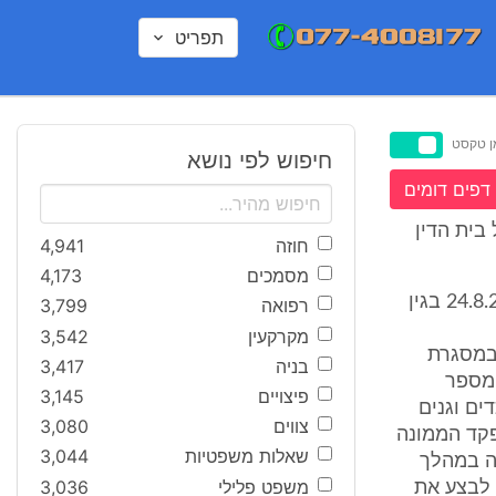
תפריט
ן טקסט
חיפוש לפי נושא
דפים דומים
בית הדין
חוזה
4,941
מסמכים
4,173
1. נגד המשיב שהיה סרן ומפקד פלוגת הנדסה הוגש כתב אישום ביום 24.8.2005 בגין
רפואה
3,799
מקרקעין
3,542
ו במסגרת
בניה
3,417
 מספר
פיצויים
3,145
ים וגנים
צווים
3,080
פקד הממונה
שאלות משפטיות
3,044
נה במהלך
משפט פלילי
3,036
א יוכל לבצע את