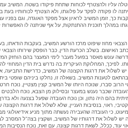
לה עליו ולהצטרף לכוחות שתחת פיקודו בשטח. המשיב עמד
נה לו פקודה לפקד על פלוגתו, ולא הצטרף לכוחותיו בעת בי
ות כך, זומן המשיב לראיון אצל מפקד האוגדה, וגם בפניו עמ
תו במהלך תוכנית ההתנתקות, על אף שניתנה לו האפשרות ל
ן הצבאי מחוז שיפוט מרכז הורשע המשיב, בעקבות הודאתו, בע
תב האישום. בשלב הכרעת הדין, כבר הופסק שירותו הצבאי 
דרשה עונש מאסר בפועל מעבר לימי המעצר בהם הוחזק המש
ו. לפיכך, המחלוקת העיקרית בה נדרש בית הדין המחוזי להכ
ש לשלול את דרגות הקצונה של המשיב, כדרישת התביעה, או
בהתאם לטענות המשיב. בשאלה זו, נחלקו ביניהם שופטי בית 
י הרוב סברו, שנוכח היותו של המשיב קצין מצטיין, נוכח חרט
העובדה שכבר נענש במעצר ובסילוק מן הצבא, נוכח הלבטים
תית בהם היה נתון, וכן נוכח העובדה שפעל בצנעה ולא בדרך
וקטיבי, ראוי, בנסיבות העניין, שלא לשלול את דרגות הקצונה 
עוט, כי העובדה שהעבירה נעשתה מתוך מניע אידיאולוגי מב
 יש לשלול את דרגותיו של המשיב, ושקצין בצה"ל המסרב ל
אוי עוד, ככלל, לשאת דרגות קצונה. עם זאת, נוכח הנסיבות המ