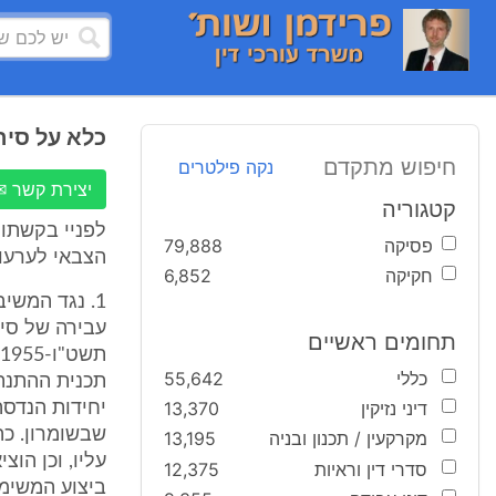
כלא על סירוב פקודה
חיפוש מתקדם
נקה פילטרים
יצירת קשר ✉
קטגוריה
לפניי בקשתו 
פסיקה
79,888
הצבאי לערעורים מיום .2008
חקיקה
6,852
תחומים ראשיים
כללי
55,642
תכנית ההתנת
דיני נזיקין
13,370
יחידות הנדסה
שבשומרון. כה
מקרקעין / תכנון ובניה
13,195
עליו, וכן הו
סדרי דין וראיות
12,375