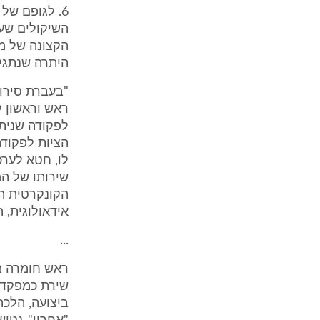
6. לגופם של
השיקולים שעמ
הקצונה של מ
היתרה שנתגל
"בעברת סירוב
ראש וראשון ל
לפקודה שניתנ
הציות לפקודה
לו, חטא לער
שירותו של המ
הקונקרטית הי
אידאולוגית, 
...
ראש חומרה מה
שירת כמפקד פ
ביצועה, הלכה