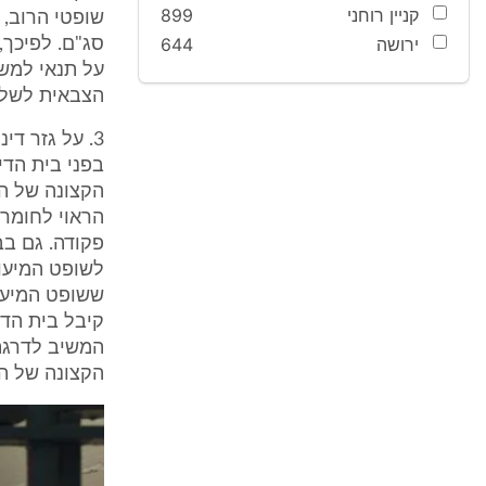
קניין רוחני
899
שופטי הרוב, 
ירושה
644
סג"ם. לפיכך,
על תנאי למש
הצבאית לשלול
3. על גזר ד
בפני בית הדי
הקצונה של המ
הראוי לחומר
פקודה. גם בב
לשופט המיעוט
ששופט המיעוט
קיבל בית הדי
המשיב לדרגת 
הקצונה של ה