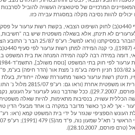
לטענת התובע הצבאי, לבטים והתחבטויות, המלווים מצב של
מאפיינים המרכזיים של סיטואציה העשויה להוביל לסרבנות א
 יכולים להוות נסיבה מקלה במסגרת עבירה כזו.
5. על פי סעיף 440ט(ב) לחוק השיפוט הצבאי, בקשת רשות ערעור על פס
ערעורים לא תינתן, אלא בשאלה משפטית שיש בה "חשיבות, 
חידוש". כבר הובהר בפסיקתנו (וראו למשל: רע"פ 7
פ"ד מב(1) 45 (1987)), כי
י, דומה במידה רבה לקנה המידה המנחה את בית המשפט בבו
 ועל פיו, תינתן רשות ערעור כאשר מתעוררת שאלה ייחודית, בעלת
חוקתית, ציבורית או משפטית אחרת (וראו גם: ר
הראשי (טרם פורסם, 29.7.2007)). ככל שהדבר נוגע לערעור על העונש,
ישה הכללית עשויה, בנסיבות מתאימות, להיות שאלה משפטית
ור - אך לא כך כאשר מדובר במקרה בו אחד מבעלי הדין טוע
ם פורסם, 28.10.2007)).