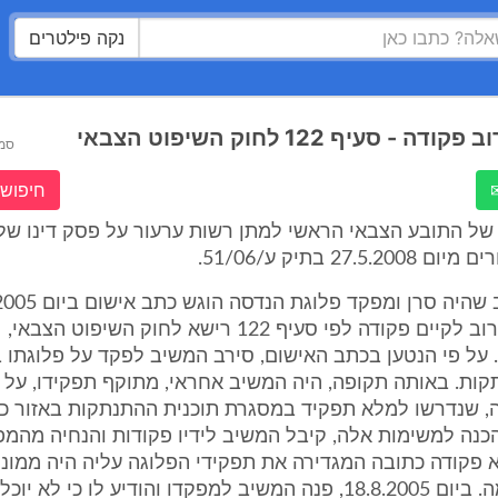
נקה פילטרים
 - סעיף 122 לחוק השיפוט הצבאי
סמ
חיפוש 
של התובע הצבאי הראשי למתן רשות ערעור על פסק דינו של 
27.5 בתיק ע/51/06.
עבירה של סירוב לקיים פקודה לפי סעיף 122 רישא לחוק השיפוט הצבאי,
תשט"ו-1955. על פי הנטען בכתב האישום, סירב המשיב לפקד על פלוגת
קות. באותה תקופה, היה המשיב אחראי, מתוקף תפקידו, על
, שנדרשו למלא תפקיד במסגרת תוכנית ההתנתקות באזור כד
כנה למשימות אלה, קיבל המשיב לידיו פקודות והנחיה מהמ
ציא פקודה כתובה המגדירה את תפקידי הפלוגה עליה היה ממו
ביצוע המשימה. ביום 18.8.2005, פנה המשיב למפקדו והודיע לו כי ל