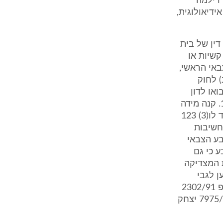
 דילמה
ידיאולוגית,
ק דין של בית
קשיות או
25/8 הבר נ' התובע הצבאי הראשי,
 קנה המידה למתן רשות ערעור לפי סעיף 440ט(ב) לחוק
או לדון
בבקשות רשות ערעור לפי חוק בתי המשפט [נוסח משולב], התשמ"ד-1984. קנה מידה
זה נקבע בר"ע 103/82 חניון חיפה בע"מ נ' מצת אור (הדר חיפה) בע"מ, פ"ד לו(3) 123
 חשיבות
ע"פ 2815/07 מלול נ' התובע הצבאי
 נקבע כי גם
 המצדיקה
ן לגבי
חומרת או קולת העונש הספציפי שנגזר על ידי בית המשפט קמא (ראו: רע"פ 2302/91
התובע הצבאי הראשי נ' תא"ל שמעון נוה, פ"ד מה(5) 479 (1991); רע"פ 7975/07 יצחק