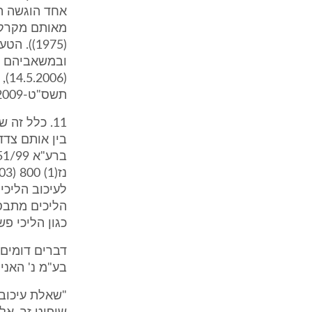
אחד הוגשה תב
(1975))
תשס"ט-2009, בעמ' 117-116).
11. כלל זה
בין אותם צדד
לעיכוב הליכי
הליכים מתבסס
כגון הליכי פ
בע"מ נ' האניה "דונאר", פ"
"שאלת עיכוב