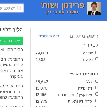
הליך תלוי 
חיפוש מתקדם
נקה פילטרים
יצירת קשר ✉
קטגוריה
הליך תלוי ו
פסיקה
79,888
חקיקה
6,852
התובעת, חבר
לבית המשפט 
אזרח ישראלי 
תחומים ראשיים
בעיקרה.
כללי
55,642
הנתבע מבקש 
דיני נזיקין
13,370
בבית המשפט 
מקרקעין / תכנון ובניה
13,195
התובעת להפק
סדרי דין וראיות
12,375