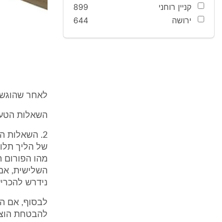
קניין רוחני
899
ירושה
644
לאחר שהוגשו תג
השאלות הטעו
2. השאלות ה
של הליך תלוי
מהו הפורום 
השלישית, אם
נידרש להכריע
לבסוף, אם ה
להבטחת הוצאות הנתבע,