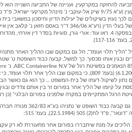
יעה להחזקה במקרקעין, ועניינה של התביעה השנייה הוא לס
. הטעם לכך נעוץ בשיקולים של יעילות הדיון וחיסכון במשאבי בי
ובמשאביהם של בעלי הדין (רע"א 346/06 ד"ר באסם חזאן נ' קל
(14.5.2006), בפסקה 4. ראו עוד: אורי גורן, סוגיות בסדר דין אזרחי, מה
 של "הליך תלוי ועומד", חל גם במקום שבו ההליך האחר מתנהל
ים ובגין אותו סכסוך. כך למשל, קבעה כבוד השופטת ט' שטר
נז(1) 800 (6.1.2003) (בעמ' 809), כי במקום שבו הליך אחר תלוי ועומד
ם נתון לשיקול-דעתו של בית-המשפט ... כך הוא גם כאשר הב
ת על קיומו של הליך אחר בפורום זר בין אותם צדדים ובגין 
שיטת הרגל המתקיימים במקרה שלפנינו בפורום הבלגי" (כן ראו:
דברים דומים גם קבעה כבוד השופט ש' נתניהו בע"
ד לח(2) 505 (22.5.1984), בעמ' 515:
 הליכים על-מנת שיתבררו בפורום אחר מתעוררת לא רק עקב 