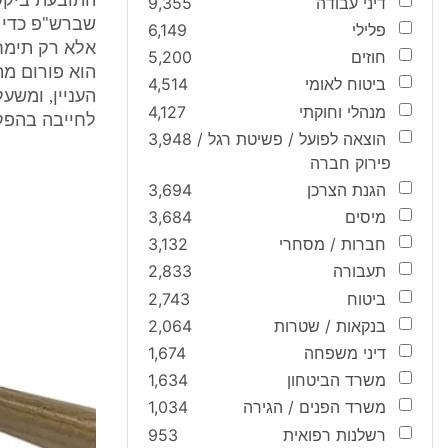
התובעת ביקש
דיני עבודה
9,355
שברש"פ כדי 
פלילי
6,149
אלא רק תימח
חוזים
5,200
הוא פורום מת
ביטוח לאומי
4,514
העניין, ומשע
מנהלי וחוקתי
4,127
לחייבה בהפק
הוצאה לפועל / פשיטת רגל /
3,948
פירוק חברה
הגנת הצרכן
3,694
מיסים
3,684
חברות / מסחרי
3,132
תעבורה
2,833
ביטוח
2,743
בנקאות / שטרות
2,064
דיני משפחה
1,674
משרד הביטחון
1,634
משרד הפנים / הגירה
1,034
רשלנות רפואית
953