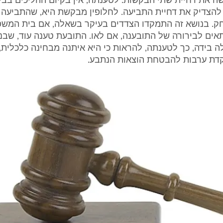
ה את דחיית שתי הבקשות. לטענתה, אין בקיום ההליכים בב
להצדיק את דחיית התביעה. לחלופין מבקשת היא, שהתביעה 
ק. בנושא זה התמקדו הצדדים בעיקר בשאלה, אם בית המש
אים לבירורה של התובענה, אם לאו. התובעת טענה עוד, שבנ
לה בידה, כך לטענתה, להראות כי היא איתנה מבחינה כלכלית,
דת ערבות להבטחת הוצאות הנתבע.