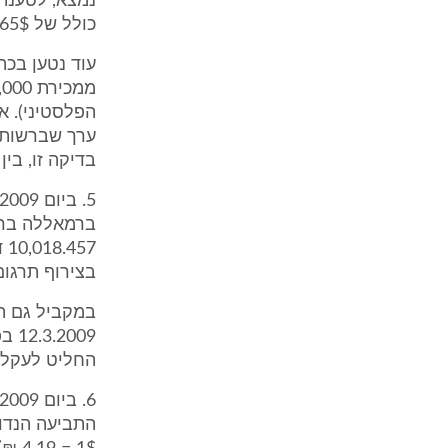
נמצא, לטענת 
כולל של 31,389.65$.
הפלסטיני). א
בדיקה זו, בי
בצירוף תרגום
009
החליט לעקל 