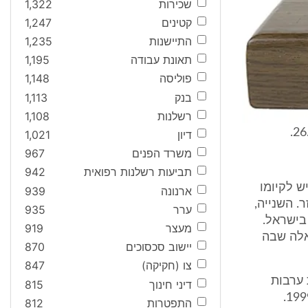
שכירות
1,322
קטינים
1,247
התיישנות
1,235
תאונת עבודה
1,195
פוליסה
1,148
בנק
1,113
רשלנות
1,108
דיון
1,021
משרד הפנים
967
תביעות רשלנות רפואית
942
ש לקיומו
ארנונה
939
. השנייה,
ערר
935
בישראל.
מעצר
919
אלה שבה
יישוב סכסוכים
870
צו (חקיקה)
847
 ערבות
דיני חינוך
815
התפטרות
812