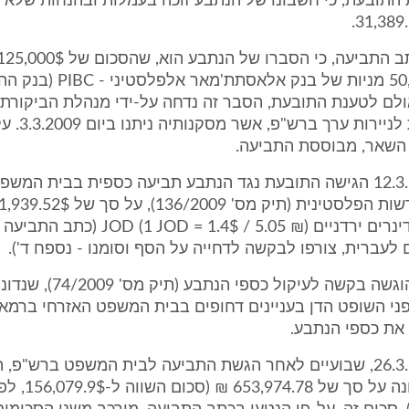
התובעת, כי חשבונו של הנתבע זוכה בעמלות ובהנחות שלא כ
ממכירת 50,000 מניות של בנק אלאסתת'מא
ולם לטענת התובעת, הסבר זה נדחה על-ידי מנהלת הביקורת ע
ערך שברשות לניירו
ן השאר, מבוססת התביעה.
5. ביום 12.3.2009 הגישה התובעת נגד הנתבע תביעה כספית בבית המ
10,018.457 דינרים ירדניים OD (1 JOD = 1.4$ / 5.05
 לעברית, צורפו לבקשה לדחייה על הסף וסומנו - נספח ד').
במקביל גם הוגשה בקשה לעיקול כספ
12.3.2 בפני השופט הדן בעניינים דחופים בבית המשפט האזרחי ברמ
את כספי הנתבע.
6. ביום 26.3.2009, שבועיים לאחר הגשת התביעה לבית המשפט ברש"פ,
התביעה הנדונה על סך 