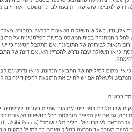
 כך גם אין מחלוקת שהנתבע לא כפר בסמכותו של בית המש
הידרש לתביעה שהגישה התובעת לבית המשפט האזרחי ברמ
דות אלו, נדון בשלוש השאלות הטעונות הכרעה, כמפורט מעלה, 
להליך המתנהל בבית המשפט ברשות הפלסטינית על התובענ
ורום הנאות לבירורה של התובענה. אם תתקבל הטענה כי יש 
סף, כי אז השאלה שבה נדרש להכריע היא, אם דינה של התבי
הימחק.
י אין מקום לסילוקה של התביעה הנדונה, כי אז נדרש גם ל
הנתבע, ולשאלה אם יש לחייב את התובעת להפקיד ערובה 
ומד ברש"פ
במקום שבו תלויות בפני שתי ערכאות שתי תובעונות, שבשתיהן ע
 זהה, גם אם אין חפיפה מוחלטת בכל הנושאים הטעונים הכ
התובענות
 להיות מעוכב עד הכרעה בהליך האחר. כך למשל במקום שבו