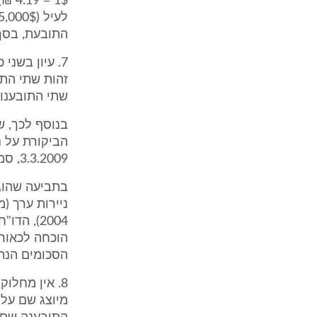
1$ =
התובעת, בסך של 5$
7. עיון בשנ
זהות שתי התו
שתי התובענות ז
בנוסף לכך, 
הביקורת על נ
3.3.2009, סמוך לפני הגשת שתי התביעות.
2004), ה
הוכחה לכאורה
הסכומים הנתבעים (סעיף 8 בכתב ה
8. אין מחלו
מיוצג שם על-