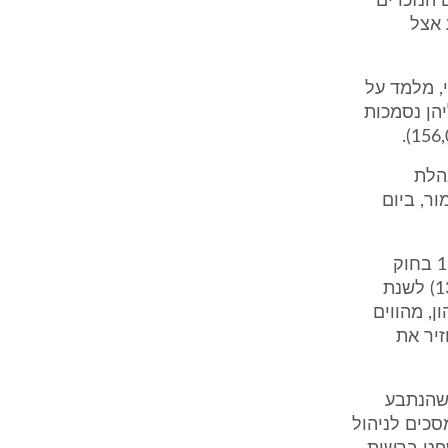
ם הנזכרים
תבע אצל
, מלמד על
הן נסמכות
הלת
ור, ביום
בתביעה שהוגשה ברשות הפלסטינית נאמר, כי על פי החקיקה שם (סעיף 19 בחוק
ניירות ערך (מס' 12) לשנת 2004, וסעיף 3 בחוק מנהלת שוק ההון (מספר 13) לשנת
ן, מהווים
זיר את
 שהנתבע
מסכים לניהול