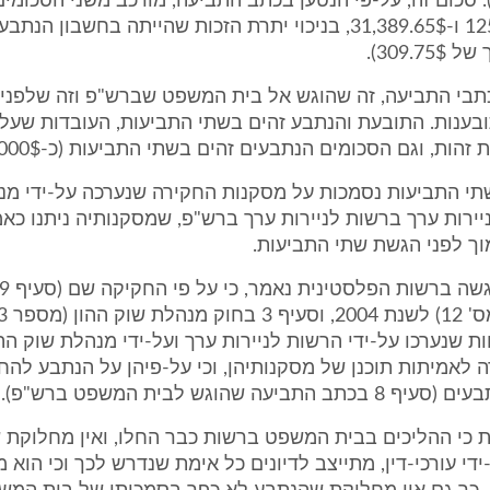
 4.19 ₪). סכום זה, על-פי הנטען בכתב התביעה, מורכב משני הסכומי
לעיל (125,000$ ו-31,389.65$, בניכוי יתרת הזכות שהייתה בחשבון הנ
309.7).
י כתבי התביעה, זה שהוגש אל בית המשפט שברש"פ וזה שלפניי
בענות. התובעת והנתבע זהים בשתי התביעות, העובדות שעלי
הות, וגם הסכומים הנתבעים זהים בשתי התביעות (כ-156,000$).
שתי התביעות נסמכות על מסקנות החקירה שנערכה על-ידי מנ
יירות ערך ברשות לניירות ערך ברש"פ, שמסקנותיה ניתנו כאמ
דו"חות שנערכו על-ידי הרשות לניירות ערך ועל-ידי מנהלת שוק ההו
 לאמיתות תוכנן של מסקנותיהן, וכי על-פיהן על הנתבע להח
תביעה שהוגש לבית המשפט ברש"פ).
קת כי ההליכים בבית המשפט ברשות כבר החלו, ואין מחלוקת
ידי עורכי-דין, מתייצב לדיונים כל אימת שנדרש לכך וכי הוא 