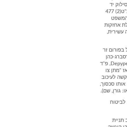
ילוק יד
מאותם מקרקעין (ע"א 9/75 שיק אל-עוקבי נ' מינהל מקרקעי ישראל, פ"ד כ"ט(2) 477
ת המשפט
אב אין אילת אחזקות
דורה עשירית,
 בפורום זר
סברג-כהן
ברע"א 851/99 הנאמנים בפשיטת רגל של ABC Containerline N.V. נ' Depypere, פ"ד
, כי אז "מתן צו
קשה לעיכוב
אותו סכסוך,
 גורן, שם).
א 362/83 מנורה חברה לביטוח
תניית