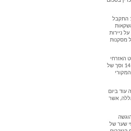
דין בסכום
עוד נטען בכתב התביעה, כי הסברו של הנתבע הוא, שהסכום של 125,000$ התקבל
ר אלפלסטיני - PIBC (בנק ההשקאות
ל ניירות
ת ערך ברש"פ, אשר מסקנותיה ניתנו ביום 3.3.2009. על מסקנות
שפט האזרחי
ברמאללה ברשות הפלסטינית (תיק מס' 136/2009), על סך של 141,939.52$ וסך של
J ₪) (כתב התביעה המקורי
י הנתבע (תיק מס' 74/2009), שנדונה עוד ביום
אללה, אשר
 הוגשה
של 653,974.78 ₪ (סכום השווה ל-156,079.9$, לפי שער של