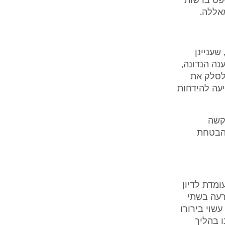
פט ברשות
אללה.
שעניינן
ה הנדונה,
לסלק את
עה להידחות
בקשה
להבטחת
ומדת לדיון
רעה בשתי
, כי אז בהתאם לעיקרון של "הליך תלוי ועומד" (Lis Alibi Pendis), עשוי בירורו
 בהליך