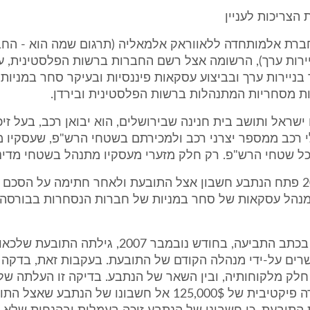
 הצריכות לעניין
 חברת אלמותחדה ללאווראק אלמאליה (תרגום שמה הוא - הח
ירות ערך), הרשומה אצל רשם החברות ברשות הפלסטינית, עו
ניירות ערך ובביצוע עסקאות פיננסיות ובעיקר סחר במניות ו
ת מסחריות המתנהלות ברשות הפלסטינית ובירדן.
ישראל ותושב בית חנינה שבירושלים, הוא יבואן רכב, בעל זיכי
י רכב ממספר יצרני רכב ולמכירתם בשטחי הרש"פ, שעסקיו 
ל שטחי הרש"פ. רק חלק מזערי מעסקיו מתנהל בשטחי מדינ
4. בשנת 2005 פתח הנתבע חשבון אצל התובעת ולאחר חתימה על הסכם
נהל עסקאות של סחר במניות של חברות הנסחרות בבורסה
על-פי הנטען בכתב התביעה, בחודש נובמבר 2007, גילתה ה
רים על-ידי מנהלה הקודם של התובעת. בעקבות זאת, בדקה
לק מלקוחותיה, ובין השאר של הנתבע. בדיקה זו העלתה של
נעשתה העברה פיקטיבית של 125,000$ אל חשבונו של הנתבע שאצ