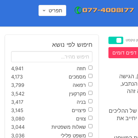
תפריט
ן טקסט
חיפוש לפי נושא
דפים דומים
חוזה
4,941
מסמכים
4,173
 הגישה
הנתבע,
רפואה
3,799
 זהה
מקרקעין
3,542
בניה
3,417
פיצויים
3,145
של ההליכים
צווים
3,080
חייב את
שאלות משפטיות
3,044
משפט פלילי
3,036