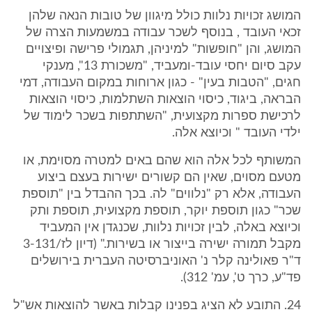
המושג זכויות נלוות כולל מיגוון של טובות הנאה שלהן
זכאי העובד , בנוסף לשכר עבודה במשמעות הצרה של
המושג, והן "חופשות" למיניהן, תגמולי פרישה ופיצויים
עקב סיום יחסי עובד-ומעביד, "משכורת 13", מענקי
חגים, "הטבות בעין" - כגון ארוחות במקום העבודה, דמי
הבראה, ביגוד, כיסוי הוצאות השתלמות, כיסוי הוצאות
לרכישת ספרות מקצועית, "השתתפות בשכר לימוד של
ילדי העובד " וכיוצא אלה.
המשותף לכל אלה הוא שהם באים למטרה מסוימת, או
מטעם מסוים, שאין הם קשורים ישירות בעצם ביצוע
העבודה, אלא רק "נלווים" לה. בכך ההבדל בין "תוספת
שכר" כגון תוספת יוקר, תוספת מקצועית, תוספת ותק
וכיוצא באלה, לבין זכויות נלוות, שכנגדן אין המעביד
מקבל תמורה ישירה בייצור או בשירות." (דיון לז/3-131
ד"ר פאולינה קלר נ' האוניברסיטה העברית בירושלים
פד"ע, כרך ט', עמ' 312).
24. התובע לא הציג בפנינו קבלות באשר להוצאות אש"ל