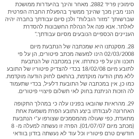
סימוכין פריד 2882. מאחר והינך בהיעדרות ממושכת
הנני מבין מכך שהינך ממשיך בהפעלת החברה הפרטית
שברשותך "מזור הובלות" ולכן סיום עבודתך בחברה יהיה
לאלתר. אנא פנה אל הנהלת החשבונות להסדרת
העניינים הכספיים הנובעים מסיום עבודתך."
28. מסקנתנו היא שמכתבה של הנתבעת מיום
02/03/2008 הינו למעשה מכתב פיטורים, הן על פי
תוכנו והן על פי כותרתו. אין במכתבה של הנתבעת
לתובע מיום 18/02/08 בכדי להצדיק פיטוריו של התובע
ללא מתן הודעה מוקדמת, בהתאם לחוק הודעה מוקדמת.
כמו כן, אין במכתבה של התובעת דלעיל, בכדי שתעמוד
לה הזכות הניתנת בחוק לאי תשלום פיצויי פיטורים.
29. מהראיות שהובאו בפנינו עלה כי במהלך התקופה
האחרונה לעבודתו ביצע התובע הפרת משמעת אחת
מתועדת, כפי שעולה מהמסמכים שצורפו ע"י הנתבעת
(מכתב מיום 01/07/07). הפרה זו נעשתה למעלה מ- 8
חודשים טרם פיטוריו וכל עוד לא נעשתה בזדון בוודאי