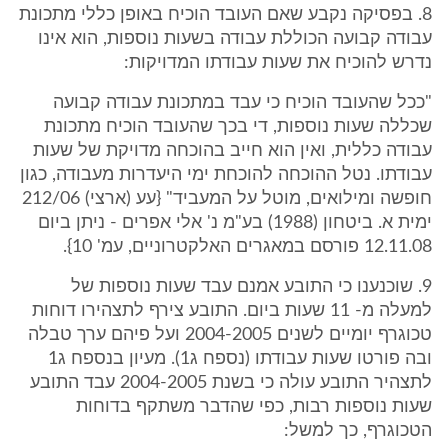
8. בפסיקה נקבע שאם העובד הוכיח באופן כללי מתכונת
עבודה קבועה הכוללת עבודה בשעות נוספות, הוא אינו
נדרש להוכיח את שעות עבודתו המדויקות:
"ככל שהעובד הוכיח כי עבד במתכונת עבודה קבועה
שכללה שעות נוספות, די בכך שהעובד הוכיח מתכונת
עבודה כללית, ואין הוא חייב בהוכחה מדויקת של שעות
עבודתו. נטל ההוכחה להוכחת ימי היעדרות מעבודה, כגון
חופשה ומילואים, מוטל על המעביד" {עע (ארצי) 212/06
ימית א. ביטחון (1988) בע"מ נ' אלי אפרים - ניתן ביום
12.11.08 פורסם במאגרים האלקטרוניים, עמ' 10}.
9. שוכנענו כי התובע אמנם עבד שעות נוספות של
למעלה מ- 11 שעות ביום. התובע צירף לתצהירו דוחות
טכוגרף יומיים לשנים 2004-2005 ועל פיהם ערך טבלה
ובה פורטו שעות עבודתו (נספח ג1). מעיון בנספח ג1
לתצהיר התובע עולה כי בשנת 2004-2005 עבד התובע
שעות נוספות רבות, כפי שהדבר משתקף בדוחות
הטכוגרף, כך למשל: