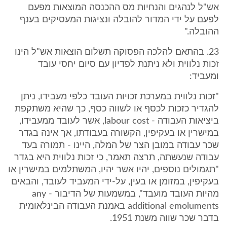
אש"ל לנהגים והנחיות מס ההכנסה המוצאות מפעם
לפעם על ידי המדור להובלה ונציגות המעסיקים בענף
ההובלה."
23. בהתאם להלכה הפסוקה תשלום הוצאות אש"ל הינו
זכות נלווית ולא ניתנת לפדיון עם סיום יחסי עובד
ומעביד:
"זכות נלווית במערכת זכויות העובד כלפי מעבידו, ניתן
להגדיר כזכות לכסף או לשווה כסף, כך שהיא משתקפת
ביציאות העבודה - labour cost, אשר לעובד ממעבידו,
במישרין או בעקיפין, הקשורה בעבודתו, אך אינה בגדר
שכר עבודה במובן הצר של המלה, היינו - תמורה בעד
עבודה שנעשתה, תרצה תאמר, כי זכות נלווית היא בגדר
"תגמולים נוספים, יהיו אשר יהיו, המשתלמים במישרין או
בעקיפין, במזומן או בעין, על-ידי המעביד לעובד, והבאים
מהיות העובד מועבד", במשמעות של הדיבור - any
additional emoluments באמנת העבודה הבינלאומית
בדבר שכר שווה משנת 1951.