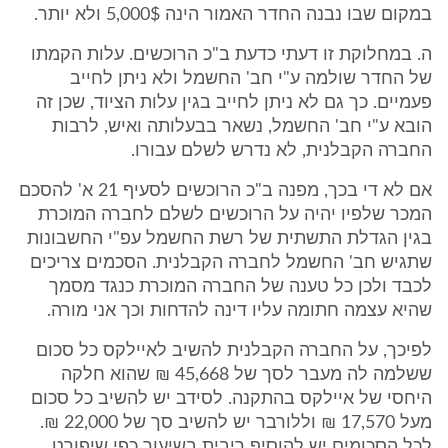
במקום שבו נבנה החדר האמור הינה 5,000$ ולא יותר.
ה. במחלוקת זו דעתי כדעת ב"כ הרוכשים. עלות הקמתו
של החדר שולמה ע"י חב' החשמל ולא ניתן לחייב
פעמיים. כך גם לא ניתן לחייב בגין עלות הציוד, שכן זה
הובא ע"י חב' החשמל, נשאר בבעלותה ואיש, לרבות
החברה הקבלנית, לא נדרש לשלם עבורו.
אם לא די בכך, מפנה ב"כ הרוכשים לסעיף 21 א' להסכם
המכר שלפיו יהיה על הרוכשים לשלם לחברה המוכרת
בגין הגדלת התשתית של רשת החשמל עפ"י החשבונות
שתגיש חב' החשמל לחברה הקבלנית. הסכמים צריכים
לכבד ולכן כל טענה של החברה המוכרת כנגד מסמך
שהיא עצמה חתומה עליו דינה להדחות וכך אני מורה.
לפיכך, על החברה הקבלנית להשיב לאיילקס כל סכום
ששלמה לה מעבר לסך של 45,668 ₪ שהוא חלקה
היחסי של איילקס בהתקנה. לסידב יש להשיב כל סכום
מעל 17,570 ₪ וללורבר יש להשיב סך של 22,000 ₪.
לכל הסכומים יש להוסיף ריבית בשיעור כפי שיפורט