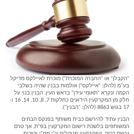
"הקבלן" או "החברה המוכרת") מוכרת לאיילקס מדיקל
בע"מ (להלן: "איילקס") אולמות בבנין שהיה בשלבי
הקמה ונקרא "תאומי עידן" בראש העין. הבנין בנוי על
חלק מן המקרקעין הידועים כחלקות 7, 8, 10, 14, 16 ו-
17 בגוש 8863 (להלן: "הבנין").
הבנין עתיד להירשם כבית משותף בפנקס הבתים
המשותפים בלשכת רישום המקרקעין בפ"ת, אך טרם
נרשם ככזה. המקרקעין מנוהלים ע"י ממ"י והזכות