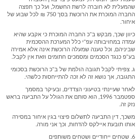
שהמעלית לא חוברה לרשת החשמל, ועל כך תפצה
החברה המוכרת את הרוכשת בסך 750 ₪ לכל שבוע של
איחור.
כיוון שכך, מבקש ב"כ החברה המוכרת כי אקבע שהיא
עמדה במחויבותה עפ"י כלל המערכת ההסכמית
שביניהם, וכל טענה שמעלה הרוכשת אינה אלא אמירה
בע"פ כנגד הסכמים ומסמכים חתומים וזאת אין לקבל.
ג. צפיתי לקבל תגובה הולמת של ב"כ הרוכשת בסכומי
התגובה, אך נושא זה לא זכה להתייחסות כלשהי.
לאחר שעיינתי בטיעוני הצדדים, ובעיקר במסמך
ספטמבר 1996, הוא סותם את הגולל על התביעה בראש
נזק זה.
משכך, דין התביעה לתשלום פיצוי בגין איחור במסירה
אותו תובעת איילקס להדחות, וכך אני מורה.
6. שטחים ייחודיים ושטחים משותפים