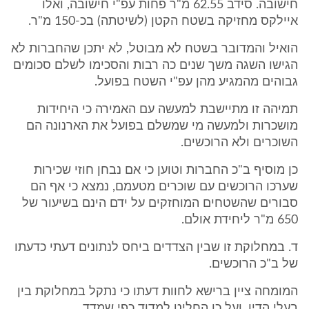
חישובה. סידב 62.55 מ"ר פחות עפ"י חישובה, ואלו
איילקס מחזיקה בשטח הקטן (לשיטתה) בכ-150 מ"ר.
הואיל והמדובר בשטח לא מבוטל, לא יתכן שהחברות לא
הגישו השגה משך שנים כה רבות והסכימו לשלם סכומים
גבוהים מהמגיע מהן עפ"י השטח בפועל.
תמיהה זו מתיישבת למעשה עם האמירה כי היחידות
מושכרות ולמעשה מי שמשלם בפועל את הארנונה הם
השוכרים ולא הרוכשים.
כן מוסיף ב"כ החברות וטוען כי אם נבחן חוזי שכירות
שערכו הרוכשים עם שוכרים מטעמם, נמצא כי אף הם
סבורים שהשטחים המוחזקים על ידם הינם בשיעור של
650 מ"ר ליחידת אולם.
ד. במחלוקת זו שבין הצדדים ביחס לנתונים דעתי כדעתו
של ב"כ הרוכשים.
המומחה ציין ברישא לחוות דעתו כי נתקל במחלוקת בין
בעלי הדין, ועל כן החליט למדוד כפי שמדד.