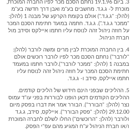
3. ביום 19.1.96 נחתם הסכם מכר לפיו החברה המוכרת,
מוכרת ל- ג.ג.ד. מחשבים בע"מ ואבן דרך חדשה בע"מ
(להלן: "ג.ג.ד.") אולם בקומת הקרקע של מבנה 1 (להלן:
"ממכר ג.ג.ד."). ג.ג.ד. חתמה במועד חתימת הסכם המכר
על חוזה ניהול זהה לנוסח עליו חתמו איילקס וסידב מול
חברת הניהול.
4. בין החברה המוכרת לבין מרים ומשה לורבר (להלן:
"לורבר") נחתם הסכם מכר לפיו לורבר רוכשים אולם
במבנה 1 (להלן: "ממכר לורבר").לורבר חתמו במעמד
חתימת הסכם המכר על חוזה ניהול זהה לנוסח עליו
חתמו איילקס, סידב ו- ג.ג.ד.
5. ההליכים שבפני הינם חידוש של הליכים קודמים.
ההליכים הקודמים דכאן הופנו לבוררות בפני עו"ד עמוס
נצר (להלן: "הבורר"). הבורר אמר את דברו בפסק מיום
29.12.00 (להלן: "פסק הבורר"). איילקס, סידב, ג.ג.ד
ולורבר (להלן: "הרוכשים") החלו לשלם לחברה המוכרת
ו/או חברת הניהול ע"ח המגיע מהם עפ"י הפסק.