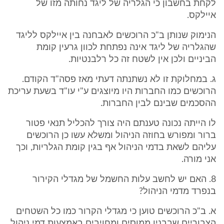
לקחת בחשבון כי הגלריה של ליגד נחותה מזו של
איילקס.
הנימוק שנותן ב"כ הרוכשים לאבחנה בין איילקס לליגד
שהגלריה של ליגד אינה נפתחת לכוון גרעין קומת
הביניים ולכן אין לשטח זה כל רלבנטיות.
ג. במחלוקת זו לא נשתנתה דעתי מאז פסה"ד הקודם.
הרוכשים כמו החברות היו מיוצגים ע"י עו"ד בשעת עריכת
ההסכמים שבינם לבין החברות.
לו הייתה נכונה טענתם היה צורך להכליל תנאי פטור
ברור ומפורש בחוזה הניהול ומשלא עשו כן הרוכשים
עליהם לשאת בדמי הניהול אף בגין קומת הגלריות, וכך
אני מורה.
8. האם יש לחשב עלות החשמל של מגדלי הקירור
בנפרד מדמי הניהול?
א. ב"כ הרוכשים טוען כי מגדלי הקרור כמו כל השטחים
הצבוריים שבבנין ממוסים ומחויבים באמצעות דמי ניהול,