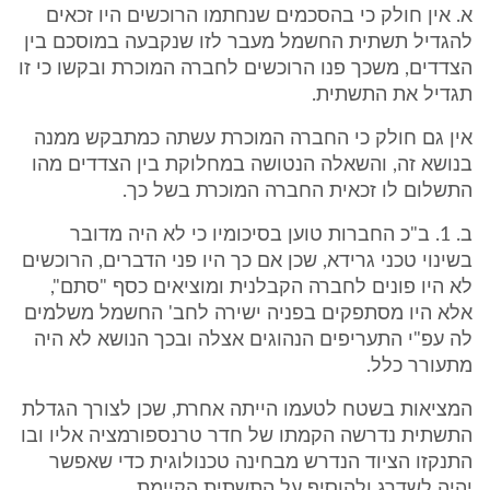
א. אין חולק כי בהסכמים שנחתמו הרוכשים היו זכאים
להגדיל תשתית החשמל מעבר לזו שנקבעה במוסכם בין
הצדדים, משכך פנו הרוכשים לחברה המוכרת ובקשו כי זו
תגדיל את התשתית.
אין גם חולק כי החברה המוכרת עשתה כמתבקש ממנה
בנושא זה, והשאלה הנטושה במחלוקת בין הצדדים מהו
התשלום לו זכאית החברה המוכרת בשל כך.
ב. 1. ב"כ החברות טוען בסיכומיו כי לא היה מדובר
בשינוי טכני גרידא, שכן אם כך היו פני הדברים, הרוכשים
לא היו פונים לחברה הקבלנית ומוציאים כסף "סתם",
אלא היו מסתפקים בפניה ישירה לחב' החשמל משלמים
לה עפ"י התעריפים הנהוגים אצלה ובכך הנושא לא היה
מתעורר כלל.
המציאות בשטח לטעמו הייתה אחרת, שכן לצורך הגדלת
התשתית נדרשה הקמתו של חדר טרנספורמציה אליו ובו
התנקזו הציוד הנדרש מבחינה טכנולוגית כדי שאפשר
יהיה לשדרג ולהוסיף על התשתית הקיימת.