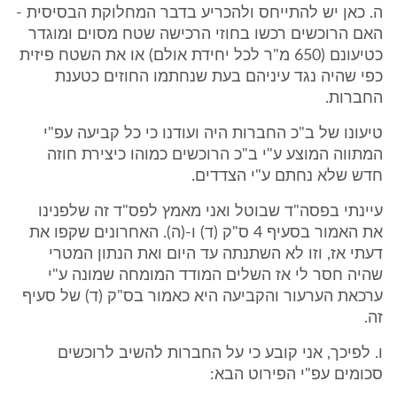
ה. כאן יש להתייחס ולהכריע בדבר המחלוקת הבסיסית -
האם הרוכשים רכשו בחוזי הרכישה שטח מסוים ומוגדר
כטיעונם (650 מ"ר לכל יחידת אולם) או את השטח פיזית
כפי שהיה נגד עיניהם בעת שנחתמו החוזים כטענת
החברות.
טיעונו של ב"כ החברות היה ועודנו כי כל קביעה עפ"י
המתווה המוצע ע"י ב"כ הרוכשים כמוהו כיצירת חוזה
חדש שלא נחתם ע"י הצדדים.
עיינתי בפסה"ד שבוטל ואני מאמץ לפס"ד זה שלפנינו
את האמור בסעיף 4 ס"ק (ד) ו-(ה). האחרונים שקפו את
דעתי אז, וזו לא השתנתה עד היום ואת הנתון המטרי
שהיה חסר לי אז השלים המודד המומחה שמונה ע"י
ערכאת הערעור והקביעה היא כאמור בס"ק (ד) של סעיף
זה.
ו. לפיכך, אני קובע כי על החברות להשיב לרוכשים
סכומים עפ"י הפירוט הבא: