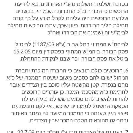
בטרם הושלמו התשלומים ע"י האחרונים, בא לידיעת
הרוכשים כי הבורר וב"כ החברות ד.ש.מ היו בקשרים
שלדעת הרוכשים היה עליהם לקבל מידע על כך קודם
תחילת הליך הבוררות. כיוון שכך, עתרו הרוכשים תחילה
לבימ"ש זה (שמינה את הבורר) ואח"כ
לביהמ"ש המחוזי בתל אביב (ע"א 1137/03) לביטול
פסק הבורר. ביהמ"ש המחוזי בפסק דין מיום 15.2.05
ביטל את פסק הבורר, וכך שבנו לנקודת ההתחלה.
6. הרוכשים כולם תובעים כי החברה המוכרת וחברת
הניהול ישיבו להם כספים משום ששטח הממכר, של כ"א
מהם בנפרד, קטן מהשטח עליו סוכם בין הצדדים עובר
לחתימת כ"א מהסכמי המכר. כן עותרים הרוכשים
להורות להשיב להם סכומים ששילמו בגין הגדלת
הספקת החשמל לממכרים שרכשו. איילקס תובעת גם
פיצוי בגין טענתה כי הממכר המיועד לה נמסר באיחור
ובחריגה מהוראות הסכם המכר שבין הצדדים.
7. בעניינם של הצדדים ניתן ע"י פס"ד ביום 22.7.08. שני