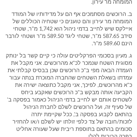
המומחה מר עירון.
ב. הרוכשים מסתמכים אף הם על מדידותיו של המודד
המומחה מר עירון והם טוענים כי שטחיה הכוללים של
איילקס שיש לחייב בדמי ניהול הוא 1,742 מ"ר, שטחי
סידב 587.65 מ"ר, שטחי ליגד 589.50 מ"ר ושטחי לורבר
הינם 589.60 מ"ר.
ג. מעיון בסכומי הפרקליטים עולה כי קיים קשר בל ינותק
מסוגית השטח שנמכר לכ"א מהרוכשים. אני מקבל את
העמדה הבאה מפי ב"כ הרוכשים שכן בבסיס קבלתי את
עמדתו בשאלת השטחים שהחברה המוכרת בנתה עבור
כ"א מהרוכשים, לפיכך, אני מקבל כתוצאה ישירה את
הקביעה אותה מבקש ב"כ הרוכשים שאקבע ביחס
לשטחים אותם יש לחייב בדמי הניהול כאמור בפסקה ב'
של סעיף זה, ועל הרוכשים לשלם לחברת הניהול
בהתאם לקבוע בפסקה ב', ככל שקיימת יתרה
לזכות/חובה של צד כלפי זולתו יש לשלם ו/או להחזיר
סכומים בהתאם בתוספת ריבית שעל שעורה אחליט
בפרק הריבית להלן.