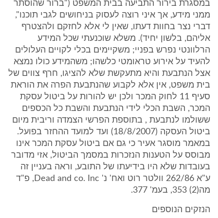
במסגרת בירור התביעה בבית המשפט ("ברור שהוסתר
ממני מידע, אך איני רוצה לעסוק בניחושים לגבי תוכנו",
דברי נצר בחוות דעתו, שאין לי אלא לחזקם ולהצטרף
אליהם, בלשון יחיד). משלא שוכנעתי שכל המידע
הרלוונטי נפרש בפניי; משקיימים בכלי לקויים העלולים
להעיד על אירוע טראומטי כלשהו; משהמידע כולו נמצא
אצל הנתבעת והיא מתעקשת שלא להציגו, חרף צווים של
בית משפט, אין אלא לקבוע שהנתבעת הפרה את הוראת
סעיף 11 לחוק המכר ולכן יש להורות על ביטול עסקת
המכר, השבת הכלי לידי הנתבעת והשבת כל הכספים
ששולמו לנתבעת , בתוספת הפרשי הצמדה וריבית מיום
ביטול העסקה (18/8/2007) ועד למועד ההחזר בפועל.
במאמר מוסגר אעיר כי גם אם ביטול עסקת המכר אינו
מבוסס על הטענות הנזכרות במסמך הביטול, אזי מדובר
בעובדות שלא היו בידיעתו של התובע, וראה בעניין זה
ע"א 262/86 וולטר רוט ואח' נ' Dead and co. Inc, פ"ד
מה(2) 353, בעמ' 377.
הנזקים הנוספים