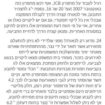
רגיל לעבוד על מחפרון JCB, ואף רכש מחפרון כזה
באוקטובר 2007 (עמ' 20 שו' 16, נספח י"ג לתצהיר
התובע), אזי לכאורה קצרה הדרך לקבלת המסקנה
שבכלי אין כל ליקוי תפקודי; גם אם יש ליקויים כאלו או
אחרים, אזי על פי חוות דעת המומחים אלו ניתנים לתיקון
במסגרת האחריות, ומכאן קצרה הדרך לדחיית התביעה.
24. מדוע רק לכאורה? מפני שלדידי לא ניתן להתעלם
מהאירוע אשר תואר על ידי נצר, מההתפתחויות שארעו
מאוחר יותר ומההשלכות המשפטיות שיש לייחס
לאירועים. כזכור, מומחי בית המשפט מצאו ליקויים בנוגע
לצביעה, לריתוכים ולחוזק המתכת. ממצאים אלו לוו
בקביעות חמורות מבחינת הנתבעת: " הכלי נמסר לתובע
ברמת גימור נמוכה מן המצופה ממחפרון חדש, וקיים
חשד שהוסתר מידע לגבי המאורעות שהובילו לכך. 4.2
ע"פ חוות דעתו של פרופסור יצחק רומן, חלק מליקויי
הריתוכים הינם אסתטיים בלבד והאחרים ברי תיקון. לא
ניתן לקבוע שבכלי בוצעו תיקונים טרם מסירתו לתובע,
אך לא ניתן לשלול אפשרות זו" (נצר בחוות דעתו); " 6.2