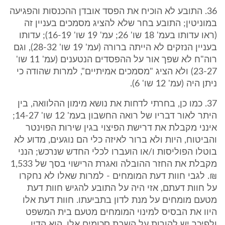
36. התובע לא הוכיח את הפסד אובדן ההכנסות והפגיעה
במוניטין; התובע בחר שלא להציג מסמכים בעניין זה
(ראו עדותו בעמ' 18 שו' 26; עמ' 19 שו' 16-19); עדותו
בעניין הנזקים לא הייתה ברורה (עמ' 19 שו' 28-32), וגם
רוה"ח לא שפך אור על ההפסדים הנטענים (עמ' 11 שו'
23-27) ולא הציג "מסמכים אמיתיים", למרות שהודה כי
ניתן היה (עמ' 12 שו' 6).
37. כמו כן, בחרתי לדחות את נושא מימון ההלוואה, בין
היתר לאור דבריו של רואה החשבון בעמ' 12 שו' 14-27;
אינני מקבלת את דרישת הפיצוי בגין שירות הפוינטר
והביטוח, היות ולא ברור לאיזה כלי הם נוגעים, מדוע לא
בוטלו הפוליסות ו/או הועברו לכלי החדש שנרכש; הנני
מקבלת את החזר ההובלה ואגרת הרישוי בסך של 1,533
₪. לגבי חוות דעת המומחים - למרות שאלו לא נחקרו
על חוות דעתם, אזי היה על התובע להגיש חוות דעת
מטעם מומחים על מנת לדון בתביעתו. חוות דעת אלו
היוו את הבסיס למינוי המומחים מטעם בית המשפט
ולפיכך יש להורות על השבת סכומים אלו. הוא הדין