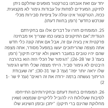
יחד עם זאת אובחנו בטרקטור מופעים שחלקם ניתן
לתיקון, המעידים לפחות על עבודות גימור לא מקצועית.
ככזה, הטרקטור אינו עולה על ציפיות סבירות מכלי
שנרכש כחדש" (רומן בחוות דעתו).
25. המומחים חזרו על דברים אלו גם בחקירתם
הנגדית:"אם התיקונים בוצעו כמו שצריך אז מבחינה
פרקטית אין בעיה עם זה, אבל אם אתה קונה כלי חדש
אתה מצפה שהריתוכים יעשו במפעל מסודר, אתה מצפה
שהם יהיו טובים במעבר ראשון ולא יצריכו תיקון" (רומן
בעמ' 3 שו' 26-28); "הגימור של הכלי הזה הוא בהרבה
היבטים לא גימור סביר. הייתי מצפה שכלי חדש הגימור
שלו יראה יותר יפה" (עמ' 3 שו' 30-31); "זה שעבודת
הריתוך נעשתה ברמה ירודה את זה רואים" (עמ' 9 שו' 1-
2)
26. המומחים בחוות דעתם ובחקירותיהם התייחסו
לסיבות שעלולות היו להוביל לליקויים שנמצאו (שאין
מחלוקת שהינם ברי תיקון): "יתכן ובזמן השינוע שלו