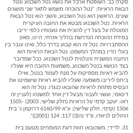
סקרה כב' השופטת ארבל את נושא נטל השכנוע ונטל
הבאת הראיות: "נטל ההוכחה משמש לתאר שני מושגים
שונים. הראשון הוא נטל השכנוע, והשני הוא נטל הבאת
הראיות. נטל השכנוע מבטא את החובה העיקרית
המוטלת על בעל דין להוכיח את טענותיו כלפי יריבו
במידת ההוכחה הנדרשת בהליך אזרחי, היינו, מאזן
ההסתברויות. נטל זה הוא קבוע בדרך כלל, ואינו עובר בין
בעלי הדין במהלך המשפט. נטל הבאת הראיות הוא
החובה המשנית והנלווית לנטל השכנוע. ככל שמדובר
בצד הנושא בנטל השכנוע, משמעות החובה היא שעליו
להביא ראיות מספיקות על מנת לעמוד בנטל, ואילו
ביחס ליריבו משמעה שעליו להביא ראיות שישמיטו את
הבסיס מתחת לראיות שהובאו כנגדו. נטל זה הוא
דינאמי, ועשוי לעבור מבעל דין אחד למשנהו (לעניין זה
ראו: יעקב קדמי על הראיות (חלק שלישי, 2003) 1505-
1506 (קדמי, חלק שלישי); ע"א 6160/99 דרוקמן נ' בית
החולים לניאדו, פ"ד נה(3) 117, 124 (2001))".
31. לדידי, משהובאו חוות דעת המומחים מטעם בית