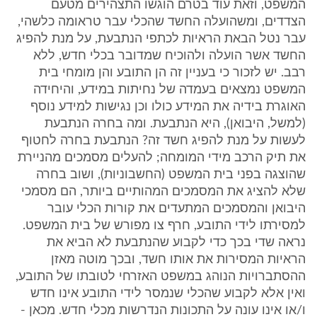
המשפט, וזאת עוד בטרם הוגשו התצהירים מטעם
הצדדים, ומשהועלה החשד שהכלי עבר טראומה כלשהי,
עבר נטל הבאת הראיות לכתפי הנתבעת, על מנת להפיג
החשד אשר הועלה ולהוכיח שמדובר בכלי חדש, ללא
רבב. יש לזכור כי בעניין זה הן התובע והן מומחי בית
המשפט נמצאים בעמדה של נחיתות במידע, והיחידה
האוגרת בידיה את המידע כולו וכן נגישות למידע נוסף
(למשל, היבואן), היא הנתבעת. ומה בחרה הנתבעת
לעשות על מנת להפיג חשד זה? הנתבעת בחרה לחטוף
את תיק הרכב מידי המומחה; להעלים מסמכים מהניירת
שהוצגה בפני בית המשפט (החשבוניות), ושוב בחרה
שלא להציג את המסמכים המהותיים ביותר, הם מסמכי
היבואן והמסמכים המתעדים את קורות הכלי עובר
למסירתו לידי התובע, חרף צו מפורש של בית המשפט.
נראה שדי בכך כדי לקבוע שהנתבעת לא הביא את
הראיות המסירות את אותו חשד, ובכך מוטה מאזן
ההסתברויות הנוהג במשפט האזרחי לטובתו של התובע,
ואין אלא לקבוע שהכלי שנמסר לידי התובע אינו חדש
ו/או אינו עונה על התכונות הנדרשות מכלי חדש. מכאן -