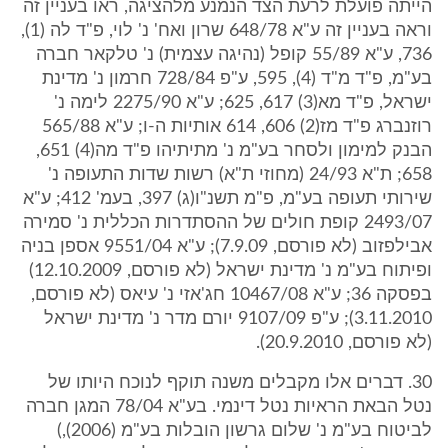
הייתה פועלת לרעת הצד הנמנע מלהציגה, ראו בעניין זה
וראה בעניין זה ע"א 648/78 שרון ואח' נ' לוי, פ"ד לה (1),
736, ע"א 55/89 קופל (נהיגה עצמית) נ' טלקאר חברה
בע"מ, פ"ד מ"ד (4), 595, ע"פ 728/84 חרמון נ' מדינת
ישראל, פ"ד מא(3) 617, 625; ע"א 2275/90 לימה נ'
רוזנברג פ"ד מז(2) 606, 614 אותיות ה-ו; ע"א 565/88
הבנק למימון ולסחר בע"מ נ' מתיתיהו פ"ד מה(4) 651,
658; ת"א 24/93 (מחוזי ת"א) רשות שדות התעופה נ'
שירותי תעופה בע"מ, פ"מ תשנ"ו(ג) 397, בעמ' 412; ע"א
2493/07 קופת חולים של ההסתדרות הכללית נ' סמירה
אבילפזוב (לא פורסם, 7.9.09); ע"א 9551/04 אספן בניה
ופיתוח בע"מ נ' מדינת ישראל (לא פורסם, 12.10.2009)
בפסקה 36; ע"א 10467/08 חג'אזי נ' עיאס (לא פורסם,
3.11.2010); ע"פ 9107/09 יורם מדר נ' מדינת ישראל
(לא פורסם, 20.9.2010).
30. דברים אלו מקבלים משנה תוקף לנוכח היותו של
נטל הבאת הראיות נטל דינמי. בע"א 78/04 המגן חברה
לביטוח בע"מ נ' שלום גרשון הובלות בע"מ (2006),)