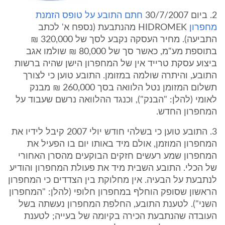
2. ביום 30/7/2007
חתם התובע על טופס הזמנת
מחפרון
HIDROMEK מהנתבעת (נספח א' לכתב
התביעה). מחיר העסקה נקבע לסך של 320,000 ₪
בתוספת מע"מ, כאשר סך של 80,000 ₪ שולמו אגב
ביצוע עסקת טרייד אין של המחפרון הישן שהיה ברשות
התובע, והיתרה שולמה במזומן. התובע טוען כי לצורך
תשלום המזומן נטל הלוואה בסך 260,000 ₪ מבנק
לאומי (להלן: "הבנק"), וכנגד ההלוואה נרשם שעבוד על
המחפרון החדש.
3. התובע טוען כי בשלהי חודש יולי 2007 קיבל לידיו את
המחפרון המוזמן, אולם מיד באותו יום בו הפעיל את
המחפרון שמע רעשים חזקים הבוקעים מהסרן האחורי
של הכלי. התובע השבית מיד את פעולת המחפרון והודיע
לנתבעת על הבעיה. אין מחלוקת בין הצדדים כי המחפרון
הראשון שסופק הוחלף במחפרון חלופי (להלן: "המחפרון
השני"). לטענת התובע, החלפת המחפרון נעשתה בשל
העובדה שהנתבעת הכירה בקיומה של בעייה; לטענת