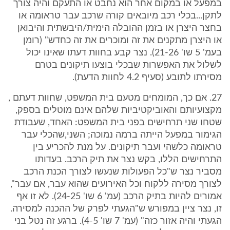
במפעל או במקום אחר הוא נחבט או התעקם והיה צורך
לתקן...בכלי רכב מיובאים קורה שרכב עבר טראומה או
בחצר היצרן או בזמן ההובלה הימית/היבשתית והיבואן
או היצרן מתקנים את זה ומוכרים את זה כחדש" (רומן
בעמ' 5 שו' 21-26). נצר קבע בחוות דעתו שאינו יכול
לשלול את האפשרות שבכלי בוצעו תיקונים בטרם
מסירתו לתובע (סעיף 4.2 לחוות הדעת).
27. אם כך, המומחים מטעם בית המשפט, שחוות דעתם ,
מקצועיותם והאוביקטיביות שלהם אינם מוטלים בספק,
שטחו שני תרחישים בפני בית המשפט: האחד, שעבודת
הגימור במפעל הייתה ברמה נמוכה; השני,שהכלי עבר
טראומה כלשהי ועבר תיקונים. על מנת להכריע בין
התרחישים הללו, בקש נצר את תיק הרכב. בעדותו
מסביר נצר ש"כל הפעולות שנעשו לצורך הכנת הרכב
לצורך מסירה ללקוח וכל האירועים שהוא עבר, אם עבר",
אמורים להיות בתיק הרכב (עמ' 6 שו' 24-25). לא זו אף
זו, נצר ציין במפורש ש"הגעתי לפרק של ההכנה למסירה.
הגעתי והיה אזור כזה" (עמ' 7 שו' 4-5). ברגע זה נטל בני