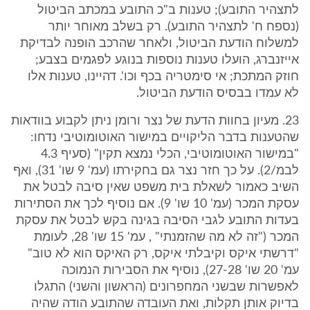
לתצהיר התובע); טענות ב"כ התובע במכתב הביטול
(נספח ח' לתצהיר התובע). רק בשלב מאוחר יותר
למשלוח הודעת הביטול, ולאחר שהרכב הופנה לבדיקת
אייזנברג, הועלו טענות נוספות בנוגע לפגמים בצבע;
חוזק המתכת; אי סימטריה בכף וכו'. דהיינו, טענות אלו
לא עמדו בבסיס הודעת הביטול.
23. מעיון בחוות הדעת של נצר ורומן ניתן לקבוע בוודאות
שהטענות בדבר הליקויים במישור האוטומוטיבי נדחו:
"במישור האוטומוטיבי, הכלי נמצא תקין" (סעיף 4.3
לבמ/2). על כך חזר נצר גם בחקירתו (עמ' 9 שו' 31), ואף
השיב כאמור לשאלת בית משפט שאין סיבה לבטל את
עסקת המכר (עמ' 10 שו' 9). אם נוסיף לכך את הסתירות
בעדות התובע לגבי הסיבה בגינה בקש לבטל את עסקת
המכר ("זה לא מה שהזמנתי" , עמ' 15 שו' 28, לעומת
"דרשתי איקס וקיבלתי איקס, רק האיקס הוא לא טוב"
עמ' 20 שו' 27-28), נוסיף את הסבירות הנמוכה
לאפשרות שבשני המחפרונים (הראשון והשני) התגלו
בדיוק אותן תקלות, ואת העובדה שהתובע הודה שהיה