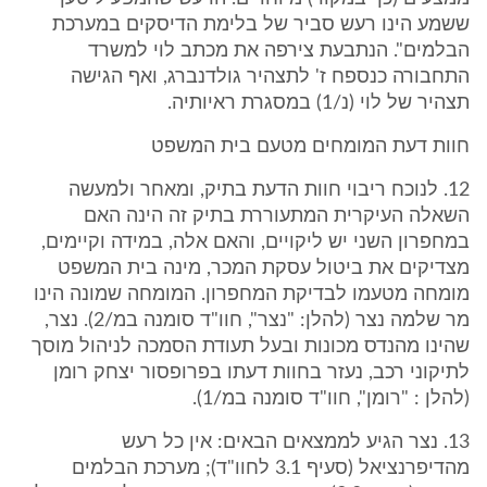
ששמע הינו רעש סביר של בלימת הדיסקים במערכת
הבלמים". הנתבעת צירפה את מכתב לוי למשרד
התחבורה כנספח ז' לתצהיר גולדנברג, ואף הגישה
תצהיר של לוי (נ/1) במסגרת ראיותיה.
חוות דעת המומחים מטעם בית המשפט
12. לנוכח ריבוי חוות הדעת בתיק, ומאחר ולמעשה
השאלה העיקרית המתעוררת בתיק זה הינה האם
במחפרון השני יש ליקויים, והאם אלה, במידה וקיימים,
מצדיקים את ביטול עסקת המכר, מינה בית המשפט
מומחה מטעמו לבדיקת המחפרון. המומחה שמונה הינו
מר שלמה נצר (להלן: "נצר", חוו"ד סומנה במ/2). נצר,
שהינו מהנדס מכונות ובעל תעודת הסמכה לניהול מוסך
לתיקוני רכב, נעזר בחוות דעתו בפרופסור יצחק רומן
(להלן : "רומן", חוו"ד סומנה במ/1).
13. נצר הגיע לממצאים הבאים: אין כל רעש
מהדיפרנציאל (סעיף 3.1 לחוו"ד); מערכת הבלמים