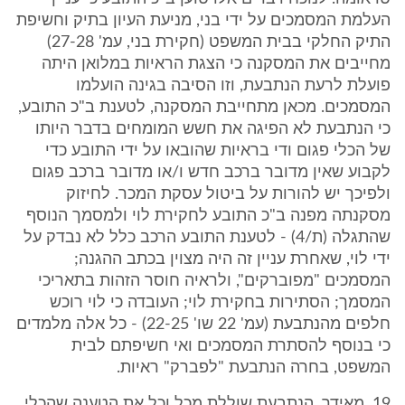
העלמת המסמכים על ידי בני, מניעת העיון בתיק וחשיפת
התיק החלקי בבית המשפט (חקירת בני, עמ' 27-28)
מחייבים את המסקנה כי הצגת הראיות במלואן היתה
פועלת לרעת הנתבעת, וזו הסיבה בגינה הועלמו
המסמכים. מכאן מתחייבת המסקנה, לטענת ב"כ התובע,
כי הנתבעת לא הפיגה את חשש המומחים בדבר היותו
של הכלי פגום ודי בראיות שהובאו על ידי התובע כדי
לקבוע שאין מדובר ברכב חדש ו/או מדובר ברכב פגום
ולפיכך יש להורות על ביטול עסקת המכר. לחיזוק
מסקנתה מפנה ב"כ התובע לחקירת לוי ולמסמך הנוסף
שהתגלה (ת/4) - לטענת התובע הרכב כלל לא נבדק על
ידי לוי, שאחרת עניין זה היה מצוין בכתב ההגנה;
המסמכים "מפוברקים", ולראיה חוסר הזהות בתאריכי
המסמך; הסתירות בחקירת לוי; העובדה כי לוי רוכש
חלפים מהנתבעת (עמ' 22 שו' 22-25) - כל אלה מלמדים
כי בנוסף להסתרת המסמכים ואי חשיפתם לבית
המשפט, בחרה הנתבעת "לפברק" ראיות.
19. מאידך, הנתבעת שוללת מכל וכל את הטענה שהכלי