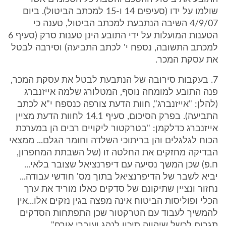
שולמו על ידו (סעיפים 14 ו-15 למכתב הביטול). ביום
4/9/07 השיבה הנתבעת למכתב הביטול, טענה כי
הטענות המועלות על ידי התובע הינן טענות סרק (סעיף 6
למכתב התשובה, נספח י' לכתב התביעה) וסירבה לבטל
את עסקת המכר.
7. בעקבות סירובה של הנתבעת לבטל את עסקת המכר,
פנה התובע למומחה נוסף, המטלורג שלמה אייזנברג
(להלן: "אייזנברג", חוות הדעת צורפה כנספח י"א לכתב
התביעה). בפרק הסיכום, סעיף 14.1 לחוות הדעת מציין
אייזנברג כדלקמן: "בטרקטור ליקויים רבים הן במערכת
הכוח לגלגלים והן בריתוכי השלדה וחומר הגלם... ממצאי
הבדיקה מחזקים את החלטה זו (של השבתת המחפרון,
ח.פ) שכן המשך נסיעה עם דיפרנציאל שצובר בלאי...
יביא לשבר של הדיפרנציאל בתוך מס' חודשי עבודה...
נחזור ונציין שתיקונם של סדקים כאלו מוריד את ערך
הכלי ופוליסות הביטוח אינה מפצה בגין נזקים אלו...אין
להמשיך לעבוד עם הטרקטור שכן התפתחות הסדקים
תגרום לכשל שיהווה סיכון לנהג ועוברי אורח".