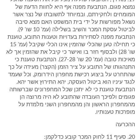
נמצא פגום. הנתבעת מפנה אף היא לחוות הדעת של
המומחים ולחקירתם, ובמיוחד לתשובתו של נצר אשר
נשאל מפורשות על ידי בית המשפט האם מצא סיבה
לביטול עסקת המכר והשיב בשלילה (עמ' 10 שו' 9).
הנתבעת מפנה לסתירות בעדויות וטענות התובע, טוענת
כי תחילה טען שהכלי שהזמין אינו הכלי שקיבל (עמ' 15
שו' 28) ולבסוף חזר בו ואישר כי קיבל את שהזמין אך לא
מאיכות טובה (עמ' 20 שו' 27-28). הנתבעת טוענת כי
התנהגותו של התובע על ציר הזמן (הקצר) מעידה על כך
שהתחרט על ביצוע רכישת מחפרון הידרומק, וכל שעמד
לנגד עיניו הוא ביטול העסקה, יהא התירוץ אשר יהא.
הנתבעת טוענת כי לא יתכן שכל המחפרונים שברשותה
פגומים ולפיכך העובדה שהתובע לא היה מרוצה הן
מהמחפרון הראשון והן מהמחפרון השני מלמדת על
מופרכות טענותיו.
ההכרעה
20. סעיף 11 לחוק המכר קובע כדלקמן: