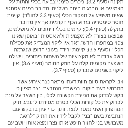
תקינה (סעיף 3.2); ניכרים סימני צביעה בכלי והתזת על
הצמיגים או הברגים היתה רשלנית. מדובר בפגם אסתטי
שאינו משפיע על תפקוד הכלי (סעיף 3.3 לחוו"ד); קיימת
חוסר סימטריה בזרוע הכף הקדמית אך אין מדובר
בתקלה (סעיף 3.4); קיימים בכלי ריתוכים לא מושלמים,
שבוצעו בצורה לא מקצועית ולא אסטית "באופן שאינו
צפוי במחפרון חדש", "אך אין ליקוי המצדיק את פסילת
הכלי" (סעיף 3.5); קיימת ירידה בעובי הדופן שנגרמה
בשל עבודות לא מקצועיות של השחזת ריתוכים, ויש לה
השפעה מקומית קלה על חוזק החומר (סעיף 3.6); אין
ליקוי בשמנים שנבדקו (סעיף 3.7).
14. לקראת סיום חוות דעתו מתאר נצר אירוע אשר
התרחש בעת ביקורו במשרדי הנתבעת. נצר מציין כי
בקש לבדוק את הניירת הקשורה לכלי, בין השאר על מנת
לבדוק את כל קורות הכלי בטרם מסירתו לתובע. תיק
המחפרון השני נמסר לנצר, ותוך כדי עיון בו בקש עובד
הנתבעת בשם "בני" לקבל לידיו את התיק "לרגע".
משבושש בני לחזור חיפש אותו נצר ומצא אותו יושב עם