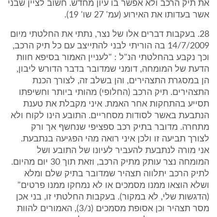
את תיק הרכב ולא אפשר בו עיון מחדש. חשוב לציין שבני
אשר בעדותו את האירוע (עמ' 27 שו' 19).
28. בעקבות דברים אלו של נצר, נתתי את החלטתי מיום
14/7/2009 בה הוריתי לבני להתייצב עם כל תיק הרכב,
וכך נקבע בהחלטתי הנ"ל : "לעניין האמור בסיפא חוות
הדעת של המומחה, דומני שמדובר בדבר הדורש ליבון,
הן במסגרת התצהירים, והן בשלב זה, לצורך הכנת
התצהירים. תיק הרכב (החלופי) מהותי ביותר וחשיפתו
תסייע בהתחקות אחר האמת. איני מקבלת את טענת
הנתבעת באשר לסודות מסחריים. התובע הינו לקוח ולא
מתחרה. מדובר בתיק רכב ספציפי שנחשף אך ורק
לצורך תביעה זו ולכן איני רואה מהי הפגיעה בנתבעת.
אני מורה לנתבעת להעביר לעיונו של התובע ושל
המומחה נצר עותק מתיק הרכב, וזאת תוך 30 יום מהיום.
לתיק הרכב יתלווה תצהיר שמדובר בתיק שלם ומלא
ושלא הוצאו ממנו מסמכים או לא נמחקו ממנו פרטים"
(הדגשות שלי, לא במקור). בעקבות החלטתי זו, בני אכן
מסר תצהיר וכן אסופת מסמכים (נ/3), האמורים להוות