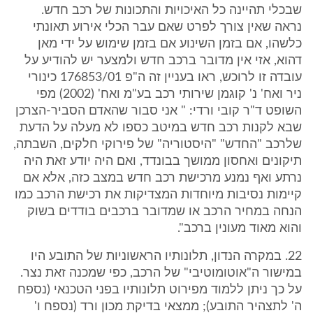
שבכלי תהיינה כל האיכויות והתכונות של רכב חדש.
נראה שאין צורך לפרט שאם עבר הכלי אירוע תאונתי
כלשהו, אם בזמן השינוע אם בזמן שימוש על ידי מאן
דהוא, אזי אין מדובר ברכב חדש ולמצער יש להודיע על
עובדה זו לרוכש, ראו בעניין זה ה"פ 176853/01 כינורי
ניר ואח' נ' קוגמן שירותי רכב בע"מ ואח' (2002) מפי
השופט ד"ר קובי ורדי: " אני סבור שהאדם הסביר-הצרכן
שבא לקנות רכב חדש במיטב כספו לא מעלה על הדעת
שלרכב "החדש" "היסטוריה" של פירוקי חלקים, השבתה,
תיקונים ואחסון ממושך בבונדד, ואם היה יודע זאת היה
נרתע ואף נמנע מרכישת רכב חדש במצב כזה, אלא אם
קיימות נסיבות מיוחדות המצדיקות את רכישת הרכב כמו
הנחה במחיר הרכב או שמדובר ברכבים בודדים בשוק
והוא מאוד מעונין ברכב".
22. במקרה הנדון, תלונותיו הראשוניות של התובע היו
במישור ה"אוטומוטיבי" של הרכב, כפי שמכנה זאת נצר.
על כך ניתן ללמוד מפירוט תלונותיו בפני הטכנאי (נספח
ה' לתצהיר התובע); ממצאי בדיקת מכון ורד (נספח ו'