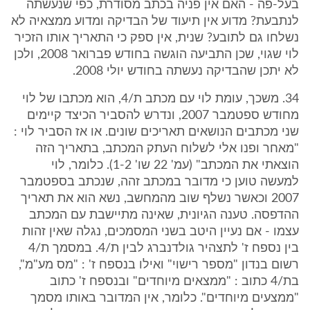
בעל-פה - האם אין פניה בכתב מסודרת, כפי שנעשתה
לנתבעת? מדוע אין תיעוד של הבדיקה ומדוע ממצאיה לא
נשלחו גם לתובע? שנית, אין ספק כי התאריך אותו הזכיר
לוי שגוי, שכן התביעה הוגשה בחודש פברואר 2008, ולכן
לא יתכן שהבדיקה נעשתה בחודש יולי 2008.
34. משכך, עומת לוי עם מכתב ת/4, הוא מכתבו של לוי
מחודש ספטמבר 2007, ונדרש להסביר הכיצד קיימים
שני מכתבים הנושאים תאריכים שונים. או אז הסביר לוי :
"מאחר ופנו אלי לשלוח העתק המכתב, בתאריך הזה
הוצאתי את המכתב" (עמ' 22 שו' 1-2). כלומר, לוי
למעשה טוען כי מדובר במכתב זהה, שנכתב בספטמבר
2007 וכאשר נשלף שוב מהמחשב, נשא הוא את תאריך
ההדפסה. טענה הגיונית, שאינה מתיישבת עם המכתב
עצמו - אם נעיין היטב בשני המסמכים, נגלה שאין זהות
בין נספח ז' לתצהיר גולדנברג לבין ת/4. במסמך ת/4
רשום בנדון "מספר רישוי" ואילו בנספח ז' : "מס מע"מ",
בת/4 כתוב : "ממצאים מיוחדים" ובנספח ז' כתוב
"ממצעים מיוחדים". כלומר, אין המדובר באותו מסמך