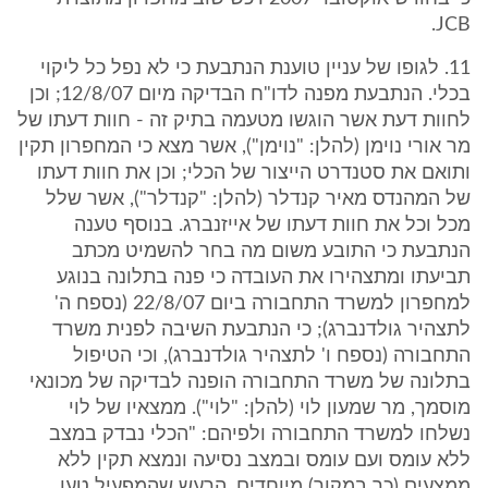
JCB.
11. לגופו של עניין טוענת הנתבעת כי לא נפל כל ליקוי
בכלי. הנתבעת מפנה לדו"ח הבדיקה מיום 12/8/07; וכן
לחוות דעת אשר הוגשו מטעמה בתיק זה - חוות דעתו של
מר אורי נוימן (להלן: "נוימן"), אשר מצא כי המחפרון תקין
ותואם את סטנדרט הייצור של הכלי; וכן את חוות דעתו
של המהנדס מאיר קנדלר (להלן: "קנדלר"), אשר שלל
מכל וכל את חוות דעתו של אייזנברג. בנוסף טענה
הנתבעת כי התובע משום מה בחר להשמיט מכתב
תביעתו ומתצהירו את העובדה כי פנה בתלונה בנוגע
למחפרון למשרד התחבורה ביום 22/8/07 (נספח ה'
לתצהיר גולדנברג); כי הנתבעת השיבה לפנית משרד
התחבורה (נספח ו' לתצהיר גולדנברג), וכי הטיפול
בתלונה של משרד התחבורה הופנה לבדיקה של מכונאי
מוסמך, מר שמעון לוי (להלן: "לוי"). ממצאיו של לוי
נשלחו למשרד התחבורה ולפיהם: "הכלי נבדק במצב
ללא עומס ועם עומס ובמצב נסיעה ונמצא תקין ללא
ממצעים (כך במקור) מיוחדים. הרעש שהמפעיל טען