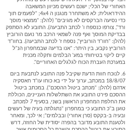
האחורי של הכלי; ישנם רעשים מכיוון המשאבה
ההידראולית; לא משתחרר מנגנון ה 4x4; "לפעמים תוך
כדי נסיעה הברקסים לא מגיבים" (להלן: "ממצאי מוסך
ורד", צורפו כנספח ו' לכתב התביעה). התובע לא הסתפק
בבדיקת המוסך ואף פנה לשמאי הרכב מר נועם הורוביץ
(להלן: "חוו"ד הורוביץ", נספח ז' לכתב התביעה). בחוו"ד
הורוביץ נקבע, בין היתר: "אנו בדיעה שבמחפרון הנ"ל
קיים ליקוי בטיחותי במע' הבלמים ותקלה מכנית
במערכת העברת הכוח לגלגלים האחוריים".
6. לנוכח חוות הדעת שקיבל פנה התובע לנתבעת ביום
18/8/07 במכתב, ערוך על ידי בא כוחו עו"ד חאסקיה
אדהם (להלן: "מכתב ביטול ההסכם"). במכתב ביטול
ההסכם פירט התובע את השתלשלות העניינים, הכוללת
את החלפת המחפרון הראשון בשני, בסעיף 7 למכתב
טוען ב"כ התובע כי במחפרון "נתגלתה בעיה של רעשים
ובעיה ב-בקקס (סרן אחורי) ובבלמים"; אי לכך, ומאחר
ולטענת התובע מדובר בהפרה יסודית של החוזה, דרש
התובע את ביטול ההסכם והשבת כל הסכומים אשר