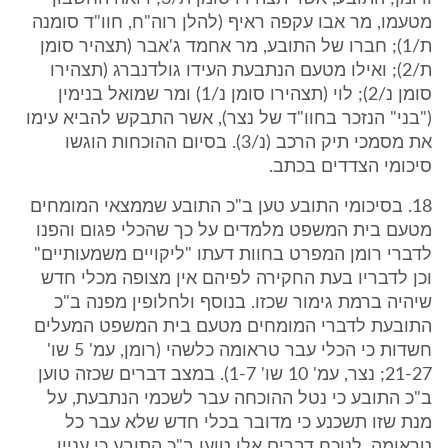
מטעמו, מר אבו עקפה ראיף (להלן רוה"ח, חוו"ד סומנה
ת/1); חברו של התובע, מר אחמד ג'אבר (תצהיר סומן
ת/2); ואילו מטעם הנתבעת העידו גולדנברג (תצהירו
סומן נ/2); לוי (תצהירו סומן נ/1) ומר שמואל בנימין
("בני" הנזכר בחוו"ד של נצר), אשר התבקש להביא עימו
את מסמכי תיק הרכב (נ/3). בסיום ההוכחות הוגשו
סיכומי הצדדים בכתב.
18. בסיכומי התובע טען ב"כ התובע שממצאי המומחים
מטעם בית המשפט מלמדים על כך שהכלי פגום והפנו
לדברי רומן המפרט בחוות דעתו "ליקויים משמעותיים"
וכן לדבריו בעת החקירה לפיהם אין מצופה מכלי חדש
שיהיה ברמת גימור שכזו. בנוסף ולחלופין מפנה ב"כ
התובעת לדברי המומחים מטעם בית המשפט המעלים
חשדות כי הכלי עבר טראומה כלשהי (רומן, עמ' 5 שו'
21-27; נצר, עמ' 10 שו' 1-7). במצב דברים שכזה טוען
ב"כ התובע כי נטל ההוכחה עבר לשכמי הנתבעת, על
מנת שזו תשכנע כי מדובר בכלי חדש שלא עבר כל
טראומה. לנוכח דברים אלו טוען ב"כ התובע כי עניין