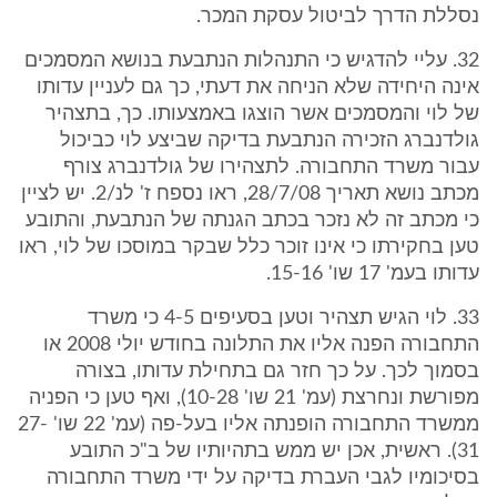
נסללת הדרך לביטול עסקת המכר.
32. עליי להדגיש כי התנהלות הנתבעת בנושא המסמכים
אינה היחידה שלא הניחה את דעתי, כך גם לעניין עדותו
של לוי והמסמכים אשר הוצגו באמצעותו. כך, בתצהיר
גולדנברג הזכירה הנתבעת בדיקה שביצע לוי כביכול
עבור משרד התחבורה. לתצהירו של גולדנברג צורף
מכתב נושא תאריך 28/7/08, ראו נספח ז' לנ/2. יש לציין
כי מכתב זה לא נזכר בכתב הגנתה של הנתבעת, והתובע
טען בחקירתו כי אינו זוכר כלל שבקר במוסכו של לוי, ראו
עדותו בעמ' 17 שו' 15-16.
33. לוי הגיש תצהיר וטען בסעיפים 4-5 כי משרד
התחבורה הפנה אליו את התלונה בחודש יולי 2008 או
בסמוך לכך. על כך חזר גם בתחילת עדותו, בצורה
מפורשת ונחרצת (עמ' 21 שו' 10-28), ואף טען כי הפניה
ממשרד התחבורה הופנתה אליו בעל-פה (עמ' 22 שו' 27-
31). ראשית, אכן יש ממש בתהיותיו של ב"כ התובע
בסיכומיו לגבי העברת בדיקה על ידי משרד התחבורה