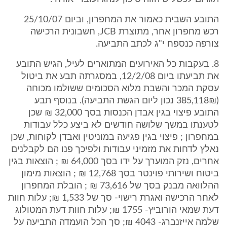
התובע השבית כאמור את המחפרון, וביום 25/10/07
רכש מחפרון אחר, מתוצרת JCB, חשבונית הרכישה
צורפה כנספח י"ג לכתב התביעה.
8. בעקבות כל האירועים המתוארים לעיל, הגיש התובע
את תביעתו ביום 12/2/08, במסגרתה תבע את ביטול
עסקת המכר והשבת מלוא הסכומים ששולמו מכוחה
(385,118₪ נכון ליום הגשת התביעה). בנוסף תבע
התובע פיצוי בגין אבדן הכנסות בסך 32,000 ₪ שכן
לטענתו במשך שלושה חודשים לא ביצע כלל עבודות
במחפרון ; פיצוי בגין פגיעה במוניטין ואבדן לקוחות, שכן
נאלץ לדחות את מזמיני עבודות ולפיכך פנו הם לקבלנים
אחרים, נזק המוערך על ידו בסך 64,000 ₪ ; הוצאות בגין
ביטוח ושירותי פוינטר בסך 12,768 ₪ ; הוצאות מימון
ההלוואה מבנק בסך של 73,616 ₪ ; הובלת המחפרון
לאחר הרכישה ואגרת רישוי- סך של 1,533 ₪; עלות חוות
דעת שמאי הורוביץ- 1755 ₪; עלות חוות דעת המטולוג
שלמה אייזנברג- 4043 ₪; סך הכל הועמדה התביעה על