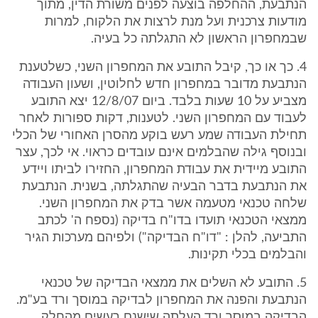
הנתבעת, ההחלפה בוצעה לפנים משורת הדין, מתוך
מודעות צרכנית ועל מנת לרצות את הלקוח, למרות
שבמחפרון הראשון לא התגלתה כל בעיה.
4. כך או כך, קיבל התובע את המחפרון השני, כשלטענת
הנתבעת מדובר במחפרון חדש לחלוטין, ושעון העבודה
מצביע על 10 שעות בלבד. ביום 12/8/07 יצא התובע
לעבוד עם המחפרון השני. לטענות, דקות ספורות לאחר
תחילת העבודה שמע רעש בוקע מהסרן האחורי של הכלי
ובנוסף גילה שהבלמים אינם עובדים כראוי. אי לכך, עצר
התובע מיידית את עבודת המחפרון, החזירו לביתו ויידע
את הנתבעת בדבר הבעיה שהתגלתה, בשנית. הנתבעת
שלחה טכנאי מטעמה אשר בדק את המחפרון השני.
ממצאי הטכנאי תועדו בדו"ח בדיקה (נספח ה' לכתב
התביעה, להלן : "דו"ח הבדיקה") ולפיהם מערכות הגיר
והבלמים בכלי תקינות.
5. התובע לא השלים את ממצאי הבדיקה של טכנאי
הנתבעת והפנה את המחפרון לבדיקה במוסך ורד בע"מ.
הבדיקה במוסך ורד העלתה שישנם רעשים מהחלק