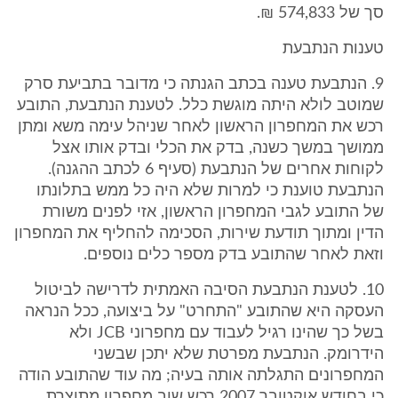
סך של 574,833 ₪.
טענות הנתבעת
9. הנתבעת טענה בכתב הגנתה כי מדובר בתביעת סרק
שמוטב לולא היתה מוגשת כלל. לטענת הנתבעת, התובע
רכש את המחפרון הראשון לאחר שניהל עימה משא ומתן
ממושך במשך כשנה, בדק את הכלי ובדק אותו אצל
לקוחות אחרים של הנתבעת (סעיף 6 לכתב ההגנה).
הנתבעת טוענת כי למרות שלא היה כל ממש בתלונתו
של התובע לגבי המחפרון הראשון, אזי לפנים משורת
הדין ומתוך תודעת שירות, הסכימה להחליף את המחפרון
וזאת לאחר שהתובע בדק מספר כלים נוספים.
10. לטענת הנתבעת הסיבה האמתית לדרישה לביטול
העסקה היא שהתובע "התחרט" על ביצועה, ככל הנראה
בשל כך שהינו רגיל לעבוד עם מחפרוני JCB ולא
הידרומק. הנתבעת מפרטת שלא יתכן שבשני
המחפרונים התגלתה אותה בעיה; מה עוד שהתובע הודה
כי בחודש אוקטובר 2007 רכש שוב מחפרון מתוצרת