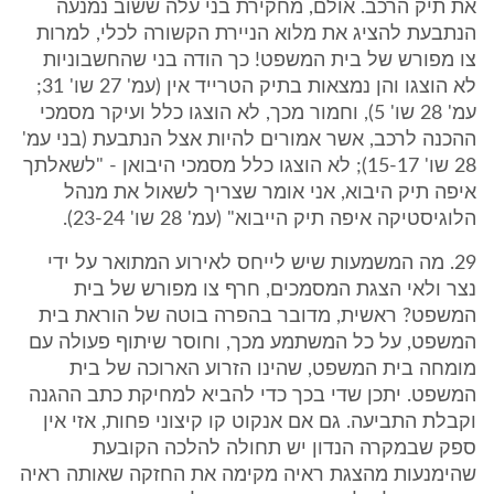
את תיק הרכב. אולם, מחקירת בני עלה ששוב נמנעה
הנתבעת להציג את מלוא הניירת הקשורה לכלי, למרות
צו מפורש של בית המשפט! כך הודה בני שהחשבוניות
לא הוצגו והן נמצאות בתיק הטרייד אין (עמ' 27 שו' 31;
עמ' 28 שו' 5), וחמור מכך, לא הוצגו כלל ועיקר מסמכי
ההכנה לרכב, אשר אמורים להיות אצל הנתבעת (בני עמ'
28 שו' 15-17); לא הוצגו כלל מסמכי היבואן - "לשאלתך
איפה תיק היבוא, אני אומר שצריך לשאול את מנהל
הלוגיסטיקה איפה תיק הייבוא" (עמ' 28 שו' 23-24).
29. מה המשמעות שיש לייחס לאירוע המתואר על ידי
נצר ולאי הצגת המסמכים, חרף צו מפורש של בית
המשפט? ראשית, מדובר בהפרה בוטה של הוראת בית
המשפט, על כל המשתמע מכך, וחוסר שיתוף פעולה עם
מומחה בית המשפט, שהינו הזרוע הארוכה של בית
המשפט. יתכן שדי בכך כדי להביא למחיקת כתב ההגנה
וקבלת התביעה. גם אם אנקוט קו קיצוני פחות, אזי אין
ספק שבמקרה הנדון יש תחולה להלכה הקובעת
שהימנעות מהצגת ראיה מקימה את החזקה שאותה ראיה