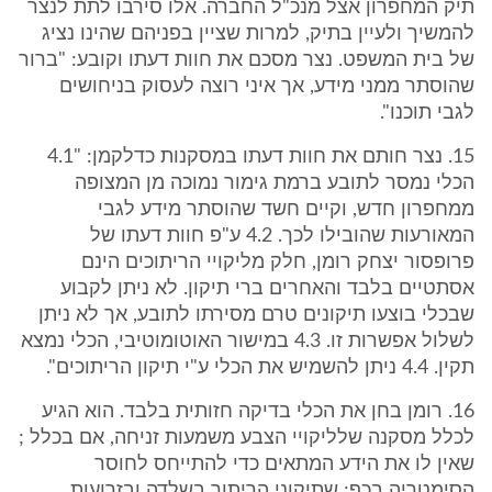
תיק המחפרון אצל מנכ"ל החברה. אלו סירבו לתת לנצר
להמשיך ולעיין בתיק, למרות שציין בפניהם שהינו נציג
של בית המשפט. נצר מסכם את חוות דעתו וקובע: "ברור
שהוסתר ממני מידע, אך איני רוצה לעסוק בניחושים
לגבי תוכנו".
15. נצר חותם את חוות דעתו במסקנות כדלקמן: "4.1
הכלי נמסר לתובע ברמת גימור נמוכה מן המצופה
ממחפרון חדש, וקיים חשד שהוסתר מידע לגבי
המאורעות שהובילו לכך. 4.2 ע"פ חוות דעתו של
פרופסור יצחק רומן, חלק מליקויי הריתוכים הינם
אסתטיים בלבד והאחרים ברי תיקון. לא ניתן לקבוע
שבכלי בוצעו תיקונים טרם מסירתו לתובע, אך לא ניתן
לשלול אפשרות זו. 4.3 במישור האוטומוטיבי, הכלי נמצא
תקין. 4.4 ניתן להשמיש את הכלי ע"י תיקון הריתוכים".
16. רומן בחן את הכלי בדיקה חזותית בלבד. הוא הגיע
לכלל מסקנה שלליקויי הצבע משמעות זניחה, אם בכלל ;
שאין לו את הידע המתאים כדי להתייחס לחוסר
הסימטריה בכף; שתיקוני הריתוך בשלדה ובזרועות