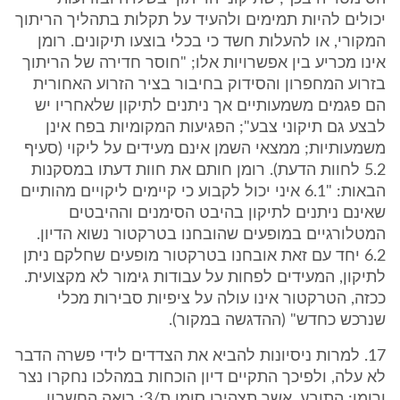
יכולים להיות תמימים ולהעיד על תקלות בתהליך הריתוך
המקורי, או להעלות חשד כי בכלי בוצעו תיקונים. רומן
אינו מכריע בין אפשרויות אלו; "חוסר חדירה של הריתוך
בזרוע המחפרון והסידוק בחיבור בציר הזרוע האחורית
הם פגמים משמעותיים אך ניתנים לתיקון שלאחריו יש
לבצע גם תיקוני צבע"; הפגיעות המקומיות בפח אינן
משמעותיות; ממצאי השמן אינם מעידים על ליקוי (סעיף
5.2 לחוות הדעת). רומן חותם את חוות דעתו במסקנות
הבאות: "6.1 איני יכול לקבוע כי קיימים ליקויים מהותיים
שאינם ניתנים לתיקון בהיבט הסימנים וההיבטים
המטלורגיים במופעים שהובחנו בטרקטור נשוא הדיון.
6.2 יחד עם זאת אובחנו בטרקטור מופעים שחלקם ניתן
לתיקון, המעידים לפחות על עבודות גימור לא מקצועית.
ככזה, הטרקטור אינו עולה על ציפיות סבירות מכלי
שנרכש כחדש" (ההדגשה במקור).
17. למרות ניסיונות להביא את הצדדים לידי פשרה הדבר
לא עלה, ולפיכך התקיים דיון הוכחות במהלכו נחקרו נצר
ורומן; התובע, אשר תצהירו סומן ת/3; רואה החשבון