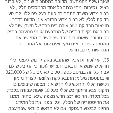
שאך נשלף מהמחשב; מדובר במסמכים שונים; לא ברור
באילו נסיבות ומתי נכתב כל אחד מהמסכים הללו; לא
ברור מדוע משרד התחבורה פונה בעל-פה ללוי לביצוע
בדיקה לכלי; לא ברור מדוע התובע אינו מדווח בדבר
תוצאות הבדיקה. שוב עולה ריח כבד של חשד; שוב לא
ברור אם נקיות דרכיה של הנתבעת או מי מטעמה בתיק
זה; סבורני שאותו ריח כבד של חשדות מתיישב עם
המסקנה שהכלי אינו תקין ואינו עונה על התכונות
הנדרשות מרכב חדש.
35. יש לזכור ולהזכיר שהתובע בקש לרכוש לעצמו כלי
חדש, שישמש אותו בעבודתו; יש לזכור כי התובע שילם
עבור כלי זה במיטב כספו, סכום לא מבוטל של 320,000
₪ בתוספת מע"מ; התובע לקח הלוואה לצורך מימון
רכישת הכלי; הרוכש כלי חדש אינו מצפה שיבוצעו בו
תיקוני צבע וריתוך כשהכלי בעל 10 שעות עבודה בלבד;
בכל מקרה, הרוכש רכב חדש מצפה שלא יסתירו ממנו
את ההיסטוריה של הכלי, ויגלו בפניו את כל המידע
החיוני לביצוע העסקה, אם לא מראש בוודאי שבדיעבד,