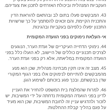
העקביות המנהלית וביכולת האזרחים לתכנן את צעדיהם.
43. המבקשים פעלו בתום לב ובהתאם להוראות הדין
והתכנית הקיימת, והם זכאים להסתמך על כך שרשויות
התכנון יפעלו כלפיהם בעקביות ובהגינות.
אי-העלאת נימוקים בפני הוועדה המקומית
44. נימוקי הדחייה העיקריים של ועדת הערר, הנוגעים
לצרכים תכנוניים כוללים של היישוב, לא הועלו כלל בפני
הוועדה המקומית במליאתה, אלא רק בפני ועדת הערר.
45. מצב זה אינו תקין מבחינה מנהלית, שכן הוא מנע
מהמבקשים להתייחס לנימוקים אלו בפני הגוף המקורי
שדן בבקשתם, ובכך פגע בזכותם לשימוע הוגן.
46. למרות שהמלצת בית המשפט להחזיר את העניין
לדיון בפני הוועדה המקומית נדחתה על ידי המשיבות, יש
לזכור ולהדגיש עניין זה לחובת המשיבות, שכן הוא מעיד
על פגם בהליך קבלת ההחלטות.