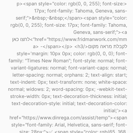
<p><span style="color: rgb(0, 0, 255); font-size:
17px; font-family: Tahoma, Geneva, sans-
serif;">&nbsp;-&nbsp;</span><span style="color:
rgb(0, 0, 255); font-size: 17px; font-family: Tahoma,
Geneva, sans-serif;"><a
href="https://www.fridmanwork.com/mm">לחצו כאן
לקבלת מראה מקום</a> -</span></p> <h3
style='margin: 10px 0px; color: rgb(0, 0, 0); font-
family: "Times New Roman"; font-style: normal; font-
variant-ligatures: normal; font-variant-caps: normal;
letter-spacing: normal; orphans: 2; text-align: start;
text-indent: 0px; text-transform: none; white-space:
normal; widows: 2; word-spacing: 0px; -webkit-text-
stroke-width: 0px; text-decoration-thickness: initial;
text-decoration-style: initial; text-decoration-color:
initial;'><a
href="https://www.dinrega.com/assist/temp"><span
style="font-family: Arial, Helvetica, sans-serif; font-
size: 28px;">✅ <span style="color: rgb(65, 168,