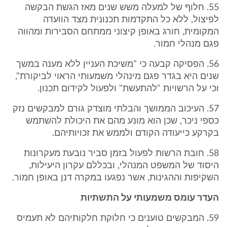
55. חלוף של למעלה משש שנים מאז הגשת הבקשה
לפיצול, ללא כל התקדמות תכנונית מצד הוועדה
המקומית, חורג באופן קיצוני ממתחם הסבירות ומהווה
פגם מנהלי חמור.
56. הפסיקה קבעה כי "משיכת העניין ללא מענה במשך
שנים היא בגדר פגם מינהלי משמעותי הראוי לביקורת",
וכי על הרשויות "להתעשת" ולפעול לקידום תכנון.
57. העיכוב הממושך והבלתי מוצדק גורם למבקשים נזק
כספי ניכר, שכן הוא מונע מהם את היכולת להשתמש
בקרקע כייעודה הקודם ולממש את זכויותיהם.
58. חובת הרשות לפעול בזמן סביר נובעת מעקרונות
היסוד של המשפט המנהלי, ובכללם עקרון היעילות,
השקיפות וההגינות, אשר נפגעו במקרה דנן באופן חמור.
העדר עומס משמעותי על התשתיות
59. המבקשים טוענים כי חלוקת חלקותיהם לא תעמיס