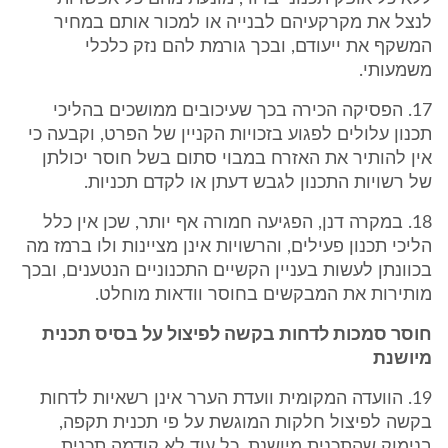
לנצל את מקרקעיהם לבנייה או למכור אותם במחיר
המשקף את ייעודם, ובכך גורמת להם נזק כלכלי
משמעותי.
17. הפסיקה הכירה בכך שעיכובים ממושכים בהליכי
תכנון עלולים לפגוע בזכויות הקניין של הפרט, וקבעה כי
אין להותיר את האזרח במבוי סתום בשל חוסר יכולתן
של רשויות התכנון לגבש דעתן או לקדם תכניות.
18. במקרה דנן, הפגיעה חמורה אף יותר, שכן אין כלל
הליכי תכנון פעילים, והרשויות אינן מציינות ולו ברמז מה
בכוונתן לעשות בעניין הקשיים התכנוניים הנטענים, ובכך
מותירות את המבקשים בחוסר וודאות מוחלט.
חוסר סמכות לדחות בקשה לפיצול על בסיס תכנית
מיושנת
19. הוועדה המקומית וועדת הערר אינן רשאיות לדחות
בקשה לפיצול חלקות המוגשת על פי תכנית תקפה,
בנימוק שהתכנית מיושנת, כל עוד לא קודמה תכנית