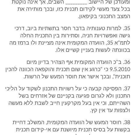
ומעודכן של היישוב _________ השבים, אך אינה נוקטת
בכל צעד מעשי לקידום תכנית כזו, ובכך מותירה את
המצב התכנוני בקיפאון.
35. למרות טענותיה בדבר חסר בתשתיות ביוב, דרכי
גישה ואפשרויות חניה, וסתירות בין התכנית החלה
לתמ"א 35, הוועדה המקומית אינה מציינת ולו ברמז מה
בכוונתה לעשות בעניין קשיים אלו.
36. ב"כ הוועדה המקומית אף הצהיר בדיון מיום
9.5.2010 כי "כרגע אין שום תכנית והוקפאה הכוונה להכין
תוכנית", ובכך אישר את חוסר המעש של הרשות.
37. הפסיקה קבעה כי על רשויות התכנון לשקוד על הליכי
התכנון ולא לגרום פגיעה בקניינם של אזרחים בשל
השהייתם, וכי אין בעל מקרקעין חייב לשבת ללא מעשה
ולצפות עד אין קץ.
38. חוסר המעש של הוועדה המקומית, המשלב דחיית
בקשות על בסיס תכנית מיושנת עם אי-קידום תכנית