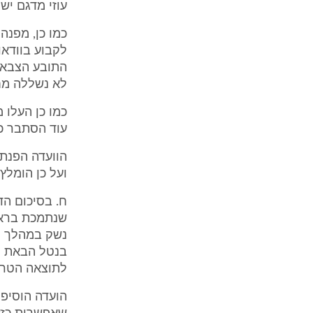
עוזי מדגם יש
לקבוע בוודאו
התובע הצבאי
לא נשללה מח
כמו כן העלו 
עוד הסתבר כי
הוועדה הפנת
ועל כן הומלץ
ח. בסיכום הד
שנתמכת בראי
נשק במהלך ו
בנטל הבאת ה
לתוצאה הטרגית (עמ' 7 
הועדה הוסיפה