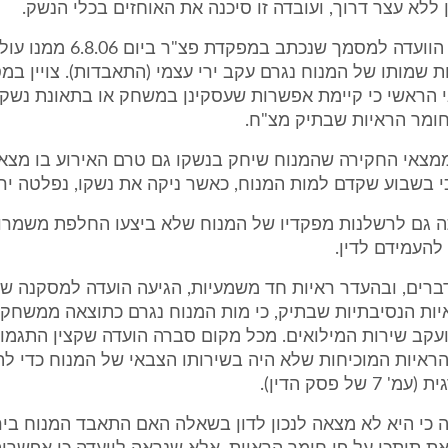
ן ללא עצר דרוך, ועובדה זו סיכנה את האוחזים בכלי הנשק.
כמו כן, מפנה הוועדה למסמך שנכתב במ
ת שמותו של המנוח נגרם עקב ירי עצמי (התאבדות). צויין במ
 הראשי כי קיימת אפשרות שעסקינן במשחק או בתאונת נשק 
ומר הראיות שבתיק מצ"ח.
ממצאי החקירה שהמנוח שיחק בנשקו גם טרם האירוע בו מצא 
 בשבוע שקדם למות המנוח, כאשר ניקה את נשקו, נפלטה ירי
ה גם לרשלנות מפקדיו של המנוח שלא ביצעו החלפת משמרו
 להעמידם לדין.
ברים, ובהעדר ראיות חד משמעיות, הגיעה הועדה למסקנה ש
ות הנסיבתיות שבתיק, כי מות המנוח נגרם כתוצאה ממשחק 
עקב שירות המילואים. מכל מקום סברה הועדה שקצין התגמו
ראיות המוכיחות שלא היה בשירותו הצבאי של המנוח כדי לה
של פסק הדין).
 כי היא לא מצאה לנכון לדון בשאלה האם התאבד המנוח ביר