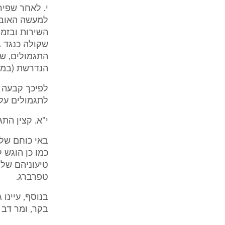
י. לאחר שפיר
למעשה האובדנ
השירות ובזמן
שקולה כנגד ג
הנדרשת (במשפ
לפיכך קבעה ה
לתגמולים על
י"א. קצין הת
באי כוחם של 
טיעוניהם של 
טפרברג.
בנוסף, עיינו 
בקר, ומר דב טפ