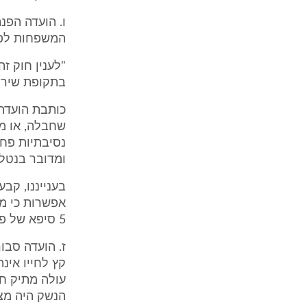
המשפחות לפי
"לענין חוק 
בתקופת שירות
כותבת הועדה 
שחבלה, או מח
נסיבתיות פח
ומדובר בנטל
בענייננו, קב
אפשרות כי מו
5 סיפא של פסק הדין).
ז. הועדה סבו
קץ לחייו אינ
עולה מתיק ח
הנשק היה מצו