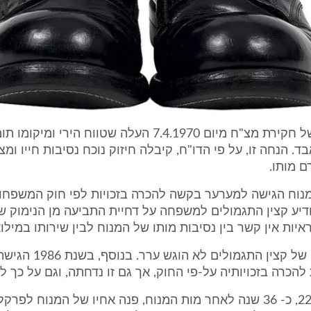
דו"ח מסכם של חקירת מצ"ח מיום 7.4.1970 העלה שטווח הירי
. הנחה זו, על פי הדו"ח, קיבלה חיזוק נוכח נסיבות חייו ומצ
 מותו.
נוח הגישה למערער בקשה להכרה בזכויות לפי חוק המשפחות,
16.3.1 הודיע קצין התגמולים למשפחה על דחיית התביעה מן הנימוק 
יות אין קשר בין נסיבות מותו של המנוח לבין שירותו במילוא
על החלטה זו של קצין התגמולי
הכרה בזכויותיה על-פי החוק, אך גם זו נדחתה, וגם על כך ל
ד. ביום 22.2.06, כ- 36 שנה לאחר מות המנוח, פנה אחיו של המנוח ל