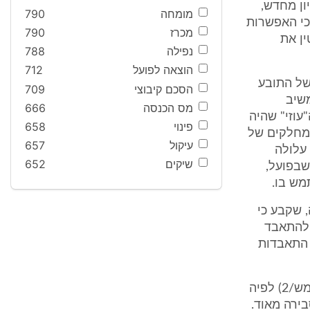
ן מחדש,
מומחה
790
 הראשי מיום 10.9.06 אשר כתב כי האפשרות
מכרז
790
ין את
נפילה
788
הוצאה לפועל
712
 הנ"ל של התובע
הסכם קיבוצי
709
שיב
מס הכנסה
666
לתמ"ק ה"עוזי" שהיה
פינוי
658
 מחלקים של
עיקול
657
 עלולה
שיקים
652
שבפועל,
מש בו.
ה לפסיכיאטריה, שקבע כי
 להתאבד
 התאבדות
מטעם קצין התגמולים הוגשה חוות דעתו של הפסיכיאטר ד"ר דניאל בקר (מש/2) לפיה
ירה מאוד.