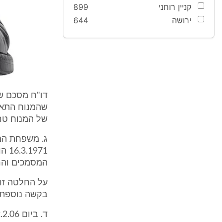
קניין רוחני
899
ירושה
644
שהמנוח התאבד
של המנוח טרם
ג. משפחת המ
971
המסמכים והרא
בקשה נוספת ל