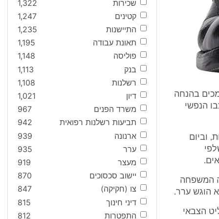
שכירות
1,322
קטינים
1,247
התיישנות
1,235
תאונת עבודה
1,195
פוליסה
1,148
בנק
1,113
רשלנות
1,108
 ומיקומו תומכים בהנחה
דיון
1,021
בו הנפשי
משרד הפנים
967
תביעות רשלנות רפואית
942
ארנונה
939
 וביום
ערר
935
שלפי
ים.
מעצר
919
יישוב סכסוכים
870
ם לא הוגש ערר. בנוסף, בשנת 1986 הגישה המשפחה
צו (חקיקה)
847
א הוגש ערר.
דיני חינוך
815
פרקליט הצבאי
התפטרות
812