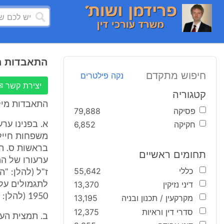
התאבדות מ
חיפוש מתקדם
נקה פילטרים
יצירת קשר ✉
קטגוריה
התאבדות מיל
פסיקה
79,888
חקיקה
6,852
א. בפנינו ער
תחומים ראשיים
ערעורו של המ
כללי
55,642
ז"ל (להלן: "ה
דיני נזיקין
13,370
לתגמולים על 
1950 (להלן: "חוק המשפחות").
מקרקעין / תכנון ובניה
13,195
סדרי דין וראיות
12,375
ב. תמצית העו