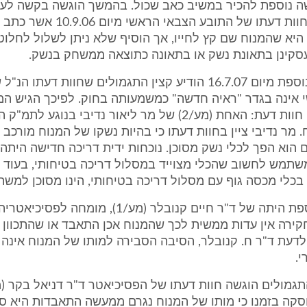
 נוספת להכיר במשיב כאב שכול. בהמשך הוגשה בקשה לעיו
זאת על רקע חוות דעתו של התובע הצבאי
היא שהמנוח שם קץ לחייו, אך הוסיף שלא ניתן לשלול לחלוט
קינן בתאונת נשק או בתאונה כתוצאה ממשחק בנשק.
ה. בהחלטה נוספת מיום 16.7.07 הודיע קצין התגמולים שחוות דעתו
 אינה בגדר "ראיה חדשה" כמשמעותה בחוק. לפיכך הגיש המ
למערער שתי חוות דעת: האחת (מע/2) של מר ליאור נדיבי בנוגע 
 מר נדיבי ציין בחוות דעתו כי בהיות נשקו של המנוח מורכב
 הוא הפך לכלי נשק מסוכן. נוכחות ידית דריכה חדישה היתה
שתמש לחשוב שהכלי מצוייד במסלול דריכה בטיחותי, בעוד 
כלי מכסה גוף עם מסלול דריכה בטיחותי, הינו מסוכן למשת
חוות דעת נוספת היתה של ד"ר חיים קנובלר (מע/1), מומח
קירה אין עדות ממשית לכך שהמנוח אכן התאבד או שהתכוון
לדעת ד"ר ח. קנובלר, הסיבה הסבירה למותו של המנוח אינה
י.
קה בזמנו כי מותו של המנוח נגרם ממעשה התאבדות היא סב