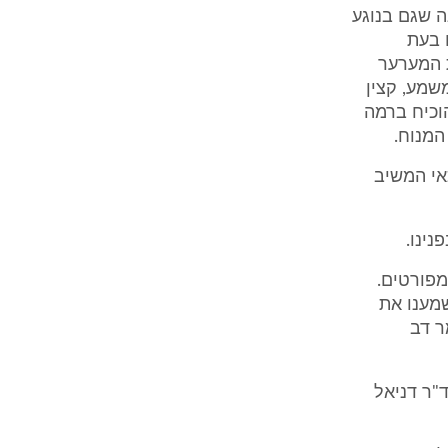
ה שגם בנוגע
 בעת
ת המערער
שמע, קצין
לחוק המשפחות להוכיח ברמה
המנוח.
אי המשיב
נינו.
מפורטים.
 לעיוננו תיק מוצגים. בישיבה שהתקיימה בפנינו ביום 22.2.11 שמענו את
ר דב
ד"ר דניאל