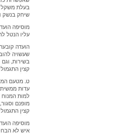
שאפשרות כזאת
בעלת משקל גב
שיחק בנשק ו
מוסיפה הועדה
עליו הנטל לה
הועדה קובעת 
שעשויה להובי
בשירות, וגם 
קצין התגמולים לה
עדות ממשית כ
למות המנוח ה
קצין התגמולי
מוסיפה הועדה
איש לא הבחין