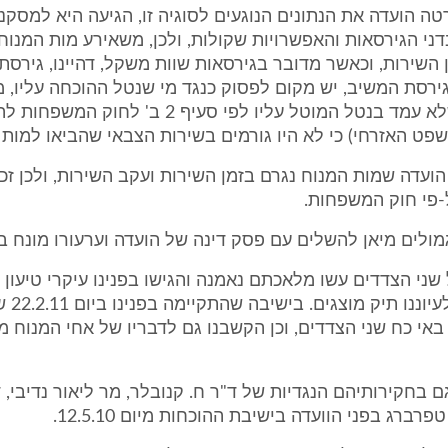
טה הועדה את הנתונים הנוגעים לסוגיה זו, הגיעה היא למסקנ
י הגירסאות והאפשרויות שקולות, ולכן, משאירע מות המנוח
 השירות, וכאשר מדובר בגירסאות שוות משקל, דהיינו, גירס
ירסת המשיב, יש מקום לפסוק כנגד מי שנטל ההוכחה עליו, מ
התגמולים, שלא עמד בנטל המוטל עליו לפי סעיף 2 ב' 
ט האזרחי) כי לא היו גורמים בשירות הצבאי שהביאו למות 
ועדה שמות המנוח נגרם בזמן השירות ועקב השירות, ולכן זכ
-פי חוק המשפחות.
גמולים מיאן להשלים עם פסק דינה של הועדה וערעורו מונח בפ
שני הצדדים עשו מלאכתם נאמנה והגישו בפנינו עיקרי טיעון 
כמו כן הוגש
באי כח שני הצדדים, וכן הקשבנו גם לדבריו של אחי המנוח מ
גם בחקירותיהם הנגדיות של ד"ר ח. קנובלר, מר ליאור נדיבי, 
רברג בפני הוועדה בישיבת ההוכחות מיום 12.5.10.