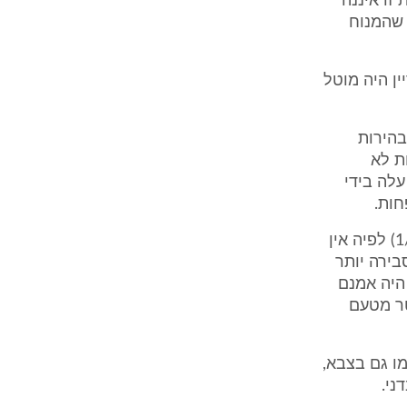
זו איננה
 שהמנוח
ין היה מוטל
בהירות
ת לא
עלה בידי
ט. מטעם המשיב הוגשה חוות דעתו של הפסיכיאטר ד"ר חיים קנובלר (מע/1) לפיה אין
בירה יותר
היה אמנם
יאל בקר (מש/2), הפסיכיאטר מטעם
ו גם בצבא,
ני.