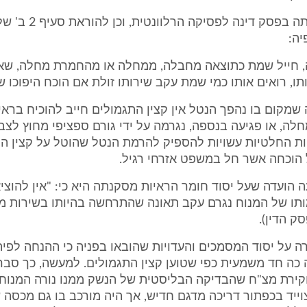
ו. הועדה הפנתה בפסק דינה לפסיקה הרלוו
ה:
זה, חייל שמת כתוצאה מחבלה, ממחלה או מהחמרת מחלה, שאי
ו, רואים אותו כמי שמת עקב שירותו זולת אם הוכח היפוכו של 
שמקום בו נהפך הנטל אין קצין התגמולים חייב להוכיח בראיה
לה, או פגיעה בנספה, נגרמה על ידי גורם ספציפי מחוץ לצבא
ות החלטיות עשויות להספיק להרמת הנטל שהוטל על קצין הת
 הוכחה אשר חל במשפט אזרחי רגיל.
עה הועדה שעל יסוד חומר הראיות מסקנתה היא כי: "אין להוצי
תו של המנוח נגרם עקב תאונה שהתרחשה בהיותו בשירות מיל
רה על יסוד המסמכים והעדויות שהובאו בפניה כי ההנחה לפי
ה כה חד משמעית כפי שטוען קצין התגמולים. למעשה, כך סבר
קירת מצ"ח שהבדיקה הבליסטית של הנשק ממנו נורה המנוח 
ייד בכפתור דריכה מדגם חדיש, אך היה מורכב בו גם מכסה 