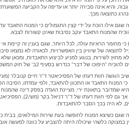
 תיתכן על פי חומר הראיות, אלא שנראה לוועדה כי אפשרות 
וה, והיא אינה סבירה יותר או עדיפה על הקביעה המשוערת
נהרג כתוצאה מכך.
 שגם אילו הוכח על ידי קצין התגמולים כי המנוח התאבד עדי
וכיח שהמנוח התאבד עקב נסיבות שאינן קשורות לצבא.
כי מחומר הראיות עולה, לכל היותר, שגם בענין זה קיימת אי 
ל לתוצאה של שיוויון בין האפשרויות. לכאורה לא נמצאו סיבו
לא מחוץ לשירות, בנוגע למניע לביצוע התאבדות, ומכאן שלא 
וכיח "היפוכו של דבר" כנדרש בסעיף 2ב' של חוק המשפחות.
י המנוח התאבד או התכוון להתאבד, ולפי עמדתו, הסיבה הס
יא שמדובר בתאונת ירי. מציינת הועדה בפסק דינה שהמנוח 
מופנם וסגור, אך גם לפי חוות דעתו של ד"ר דנ
ם, לא היה בכך הסבר להתאבדות.
 שגם כשיצא המנוח לחופשה בעת שירות המילואים, בבית כמ
 במצוקה כלשהי שיכולה היתה להצביע על כוונה למעשה אובד