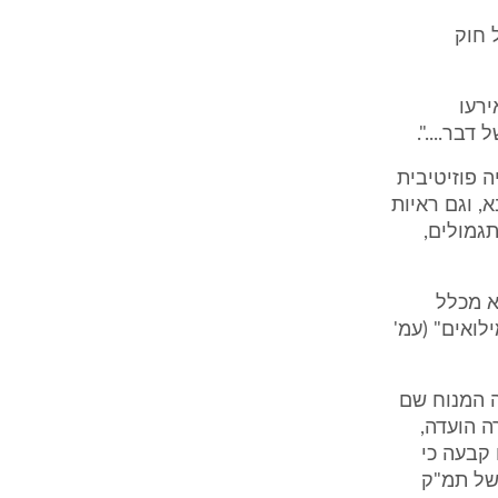
נטית, וכן להוראת סעיף 2 ב' של חוק
רעו
דבר....".
 פוזיטיבית
, וגם ראיות
גמולים,
א מכלל
ואים" (עמ'
ה המנוח שם
ה הועדה,
קבעה כי
של תמ"ק