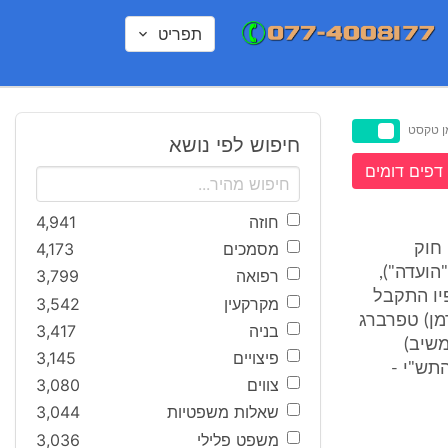
תפריט
ן טקסט
חיפוש לפי נושא
דפים דומים
חוזה
4,941
מסמכים
4,173
 חוק
ם ושיקום), התש"י - 1950 (להלן: "הועדה"),
רפואה
3,799
השופט י. וגנר, מיום 9.11.10 , בתיק ו"ע 102/07, לפיו התקבל
מקרקעין
3,542
מן) טפרברג
בניה
3,417
משיב)
פיצויים
3,145
תש"י -
צווים
3,080
שאלות משפטיות
3,044
משפט פלילי
3,036