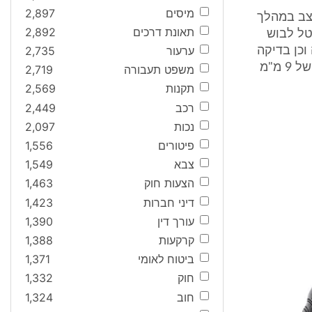
מיסים
2,897
ם 12.3.1970, בבסיס בו הוצב במהלך
תאונת דרכים
2,892
טל לבוש
ערעור
2,735
וכן בדיקה
בליסטית אישרה שהמנוח נורה מנשק זה כשתרמיל הכדור היה תרמיל יחיד של 9 מ"מ
משפט תעבורה
2,719
תקנות
2,569
רכב
2,449
נכות
2,097
פיטורים
1,556
צבא
1,549
הצעות חוק
1,463
דיני חברות
1,423
עורך דין
1,390
קרקעות
1,388
ביטוח לאומי
1,371
חוק
1,332
חוב
1,324