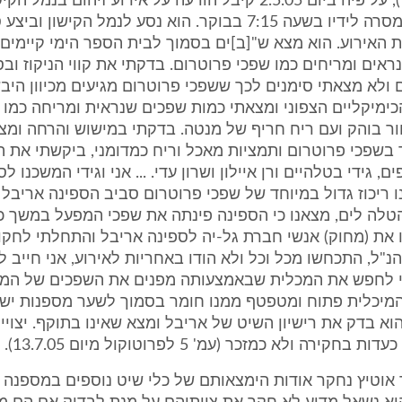
בהודעה (ת/1), על פיה ביום 2.5.05 קיבל הודעה על אירוע זיהום בנמ
המספנות שנמסרה לידיו בשעה 7:15 בבוקר. הוא נסע לנמל הקישון 
 האירוע. הוא מצא ש"[ב]ים בסמוך לבית הספר הימי קיימים 
אים ומריחים כמו שפכי פרוטרום. בדקתי את קווי הניקוז וב
ולא מצאתי סימנים לכך ששפכי פרוטרום מגיעים מכיוון היב
הכימיקליים הצפוני ומצאתי כמות שפכים שנראית ומריחה כמו
ר בוהק ועם ריח חריף של מנטה. בדקתי במישוש והרחה ומצ
שפכי פרוטרום ותמציות מאכל וריח כמדומני, ביקשתי את ה
, גידי בטלהיים ורן איילון ושרון עדי. ... אני וגידי המשכנו ל
 ריכוז גדול במיוחד של שפכי פרוטרום סביב הספינה אריבל
טלה לים, מצאנו כי הספינה פינתה את שפכי המפעל במשך כ
ו את (מחוק) אנשי חברת גל-יה לספינה אריבל והתחלתי לחקו
הנ"ל, התכחשו מכל וכל ולא הודו באחריות לאירוע, אני חייב ל
תי לחפש את המכלית שבאמצעותה מפנים את השפכים של המ
מיכלית פתוח ומטפטף ממנו חומר בסמוך לשער מספנות ישר
הוא בדק את רישיון השיט של אריבל ומצא שאינו בתוקף. יצויי
קירה ולא כמזכר (עמ' 5 לפרוטוקול מיום 13.7.05).
ד אוטיץ נחקר אודות הימצאותם של כלי שיט נוספים במספנה 