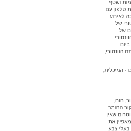
ת הדגימות ושטף
ד ת/18 נרשם תוכן שיחת טלפון עם
לה את הסיבה לאירוע
וונטורי של
ם של
ונטורי
ביום
התותח הוונטורי,
שונים - המיכלית,
, חום,
 מה מקור החומר
טרום שאין
מאפיין את
בעלי צבע