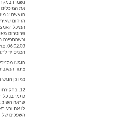
המיכל האמצע
פרוטרום מאוד
וכשהספינה ח
הכניס יד לתו
צינור המעביר
כמו כן הוגש ה
12. בחקירת
שראה השיב: "
לו אח ורע בא
השפכים של ח