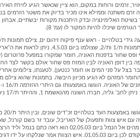
ויר, זרמים ורוחות במקום, הוא ציין שכאשר הגיע לזירת האיר
ה זרם משתנה וממילא אינו מכיר בדיוק את משטר הזרמים בנ
 בשיטת האלימינציה ובדק היתכנות מקורות יבשתיים, אבחון 
הגורמים שיכלו להיות המקור לו (עמ' 8).
הוא טען כי בתמונות ת/1 ות/2, שצולמו ביום 4.5.03, נית
ופס שחור בדפנות האוניה, חומר שמקורו במפעל פרוטרום (יצו
 נצפה בין דופן האוניה לבין המזח פס שחור אולם בקשר לצד החיצ
ר בצל על פני המים או חומר כנטען). לטענתו, צילומים אחרי
חומר המזהם לא הגיע מכיוון היבשה. בתמונות שהוא צילם מ
(ההיתר ת/16 ניתן לח
עם איש צוות ותפעולן של האריבל, עובד זר בשם קורנל, שא
שכאשר חזרו מהים אל הנמל ביום 02.05.03 הוא ראה כתם בנמל 
קשורים ערב קודם לכן ביום 01.05.03. איש הצוות אמר שנלקחו על ידו 