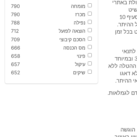
צע הטלת הפסולת באתרי
מומחה
790
כלי השיט
מכרז
790
בהתאמה), כמפורט בסעיף 4 להיתר; לדאוג לאטימת כלי השיט כמפורט בסעיף 10
נפילה
788
 ההיתר.
הוצאה לפועל
712
 בכל זמן
הסכם קיבוצי
709
מס הכנסה
666
וד לתנאי
פינוי
658
ההיתר בצידו המזרחי של נמל הקישון. נטען שבין התאריכים 2.3.03 - 3.5.03 ובמיוחד
עיקול
657
רי ההטלה ללא
שיקים
652
 כלי השיט לא דאגו
י ההיתר.
 הוגשה