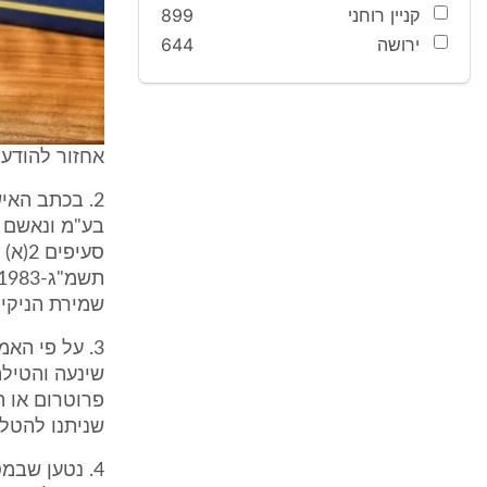
קניין רוחני
899
ירושה
644
אחזור להודעה
שמירת הניקיון, 
שינעה והטילה
פרוטרום או ה
שניתנו להטלת
4. נטען שב