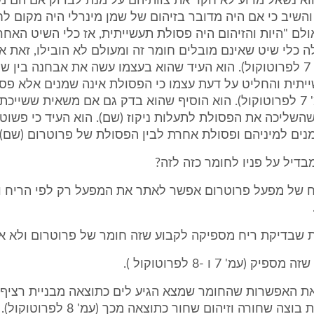
וא נשאל מדוע לא חקר את צוותיהם על מנת לבדוק אם הם מה
והשיב כי אם היה מדובר בזיהום של שמן מינרלי היה מקום לח
לם "היות והזיהום היה פסולת תעשייתית, אז כלי השיט האחרי
לה כלי שיט שאינם מובלים חומר זה ומעולם לא הובילו, זאת א
מידיעה" (עמ' 7 לפרוטוקול). הוא העיד שהוא בעצמו עשה את אבחנה בין 
יתית והחליט על דעת עצמו כי הפסולת אינה שמנים אלא פס
פרוטרום (עמ' 7 לפרוטוקול). הוא הוסיף שהוא בדק גם אם משאית ששיי
 שהשליכה את הפסולת לתעלות ניקוז (שם). הוא העיד כי פשוט
נים למיניהם ופסולת אחרת לבין הפסולת של פרוטרום (שם)
בדיל על פניו לחומר כזה לזה?
יח של מפעל פרוטרום אפשר לאתר את המפעל רק לפי הריח ו
ת שבדיקת ריח מספיקה לקבוע שזה חומר של פרוטרום ולא א
ק (עמ' 7 ו -8 לפרוטוקול ).
 את האפשרות שהחומר שמצא הגיע לים כתוצאה מבניית רציף
ושחרור כמויות בוצה שחורה וזיהום שחור כתוצאה מכך 