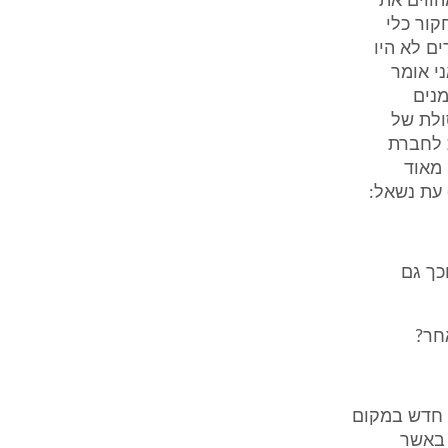
ווים את
קור כלי
ם לא היו
ני אומר
שמנים
ולת של
כת לחברת
 מאוד
 עת נשאל:
כך גם
חר?
 חדש במקום
(עמ' 8 לפרוטוקול). באשר