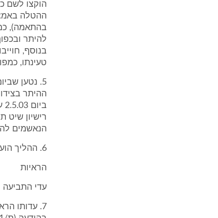
להיתר ובכפוף
בנוסף, חוייב
טעינתו, כמפורט בס
בי
הנאשמים להימ
6. ההליך הועבר לדיון בפניי במרץ 2006 לאחר פרישתו של השופט שדן קודם לגמלאות.
הראיות
עדי התביעה
7. עדותו הר