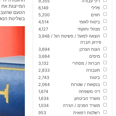
ההעמדה לדין
דיני עבודה
9,355
המייצגת את ה
פלילי
6,149
הטעם שהעביר
חוזים
5,200
בשליטת הנאשם
ביטוח לאומי
4,514
מנהלי וחוקתי
4,127
הוצאה לפועל / פשיטת רגל /
3,948
פירוק חברה
הגנת הצרכן
3,694
מיסים
3,684
חברות / מסחרי
3,132
תעבורה
2,833
ביטוח
2,743
בנקאות / שטרות
2,064
דיני משפחה
1,674
משרד הביטחון
1,634
משרד הפנים / הגירה
1,034
רשלנות רפואית
953