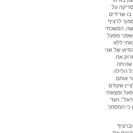
ל הקישון באיזור
וביצע סריקה על
בו שרידים
סמוך לרציף
שה. המשכתי
 שפכי מפעל
אתי ללא
סיוע של שני
סרוק את
 שהיתה
ל הלילה
ר אותם
ציין שקודם
פעל ומצאתי
אל". העד
ן כי המסמך
וברציף