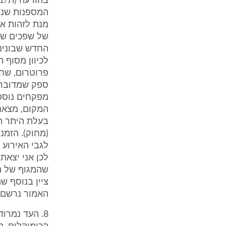
מנת לזהות את
של שפכים שנר
החדש שבונים 
לכיוון מסוף 
פרוטרום, שחו
ספק שמדובר ב
מפקחים נוספים
המקום, מצאנו
בעלת היתר ה
(מחוק). הזמנ
לגבי האירוע 
לכן אני יצא
שהמגוף של ה
ציין בנוסף ש
האמור נרשם כעדות בח
8. העד נמרו