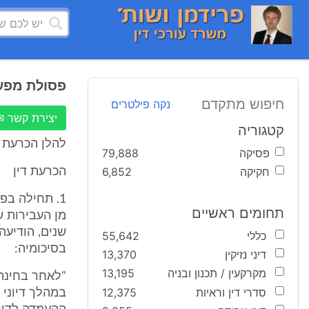
פסולת מפע
חיפוש מתקדם
נקה פילטרים
יצירת קשר ✉
קטגוריה
להלן הכרעת 
פסיקה
79,888
חקיקה
6,852
הכרעת דין
תחומים ראשיים
מן העבירות ש
כללי
55,642
בסיכומיה:
דיני נזיקין
13,370
מקרקעין / תכנון ובניה
13,195
"לאחר בחינה
סדרי דין וראיות
12,375
במהלך דיוני