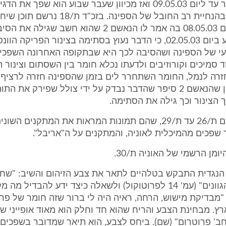
נשמרו במקרר עד ליום 09.05.03 ואז מכיוון שעבר שבוע הוא שפך א
את המיכלים בהנחיית רב החובל של הספינה. בזכ"
הנאשם 2 מיום 08.05.03 בה אמר לו הנאשם 2 שהוא חשב שגי
הזיהום שאירע ביום 02.05.03, כי הדבר נעוץ בסתימה בצינור הפריקה ה
י של הספינה ושהסיבה לכך היא שבתקופה האחרונה השפכי
 סמיכים וקורוזיבים ולדעתו נכלא חומר בין השסתום וצינור הו
זרה לנמל, החומר השתחרר לים בזמן שהספינה חזרה לרציף 
06.02.03. צוין שהנאשם 2 סיפר שהדבר נבדק על ידי צולל שפירק את 
ך הצינור וכך גילה את הסתימה.
הוגשו מסמכים ת/26 עד ת/29, שהם תמונות המראות את המתקנים ה
 שפכים מהמיכלית לאוניה, והמתקנים על ה"אריבל".
יומן הרשמי של האוניה ת/30.
ו הנגדית התבקש בטלהיים לתאר את צבע הזיהום והשיב: "שחור
כתמתם, כל הגוונים" (עמ' 14 לפרוטוקול) ולשאלה כיצד ידע להבדיל
מבדיקת מישוש, הרחה, ראיה היה לי ברור שזה חומר של פרו
רץ. מבחינת הצבע והריח שהוא חד וחלק הוא מאוד אופייני ש
ב' פרוטרום" (שם). ביחס לצבע, הוא תיאר שמדובר בשפכים 