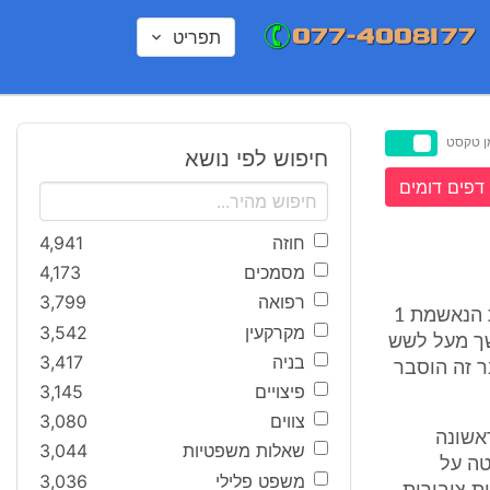
תפריט
ן טקסט
חיפוש לפי נושא
דפים דומים
חוזה
4,941
מסמכים
4,173
רפואה
3,799
1. תחילה בפתח הדברים, לאור הודעת המאשימה בסיכומיה, הנני מזכה את הנאשמת 1
מקרקעין
3,542
שך מעל לשש
בניה
3,417
מסכימה לזיכוי הנאשמת 1. כפי שדבר זה הוסבר
פיצויים
3,145
צווים
3,080
אשונה
שאלות משפטיות
3,044
טה על
משפט פלילי
3,036