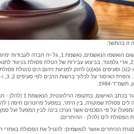
 זו בהמשך.
בע"מ ונאשם 2, ארי גלמונד, בביצוע עבירות של הטלת פסולת בניגוד לתנ
סעיפים 2(א) ו-2(ג) וסעיפים 6(א)(ג) לחוק למניעת זיהום הים (הטלת פסולת
תשמ"ד-1984.
3. על פי האמור בכתב האישום, בתקופה הרלוונ
 לים פסולת שמקורה, בין היתר, במפעל פרוטרום חיפה ( להל
מפעל) על פי הסכמים אשר נערכו בינה לבין המפעל ועל סמך
 הפסולת לים (להלן - ההיתרים).
מסגרת ההיתרים אושר לנאשמים: להטיל את הפסולת באתרי 