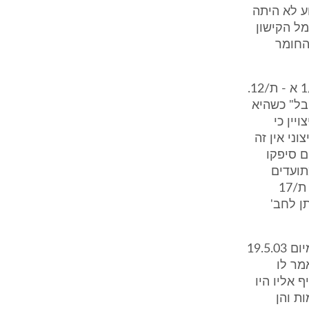
וע לא היתה
מל הקישון
החומר
10. עד התביעה גידי בטלהיים - ראש ענף פיקוח זיהום ים, צילם תמונות ת/1 א - ת/12.
ן לראות את ה"אריבל" כשהיא
יין כי
וני אין זה
ם סיפקו
תועדים
המתקנים השונים של האוניה. הוגשו באמצעותו גם היתרי ההזרמה ת/16 ו- ת/17
ב' גליה, חברה השונה מהנאשמת 1, וההיתר ת/17 ניתן לחב'
10. כמו כן, הוגשו באמצעות העד בטלהיים זכ"דים שונים, ובין היתר ת/20 מיום 19.5.03
מר לו
וליד הרציף אליו היו
דגימות והן