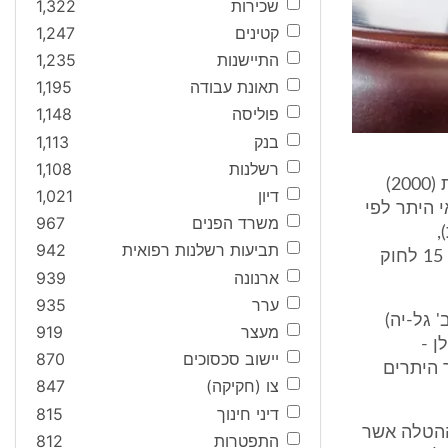
שכירות
1,322
קטינים
1,247
התיישנות
1,235
תאונת עבודה
1,195
פוליסה
1,148
בנק
1,113
רשלנות
1,108
2. בכתב האישום הואשמו הנאשמים, נאשמת 1, גל-יה חברה לעבודות ימיות (2000)
דיון
1,021
אי היתר לפי
משרד הפנים
967
),
תביעות רשלנות רפואית
942
תשמ"ג-1983, והפרת האיסור על לכלוך ברשות הרבים לפי סעיפים 2, 3, ו- 15 לחוק
ארנונה
939
ערר
935
טית, הנאשמת 1 (להלן - חב' גל-יה)
מעצר
919
ן -
יישוב סכסוכים
870
 היתרים
צו (חקיקה)
847
דיני חינוך
815
ההטלה אשר
התפטרות
812