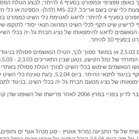
הוקצו לשם כך באופן ספציפי וכמפורט בסעיף 6 להיתר; לב
ההטלה באמצעות כלי שיט בשם אריבל, MS-227 (להלן- הספינה או 
 לרישיון שיט תקף לכלי השיט המהווה תנאי יסודי לתוקפו של
ו הנאשמים לדאוג להימצאותו של נציג חברת גל-יה בכלי השיט
עיף 10 להיתר.
5. נטען שביום 2.5.03 או במועד סמוך לכך, הטילו הנאשמים פסולת בניג
ום 2.5.03 עשו הנאשמים שימוש בכלי השיט לצורך הטלת פסולת באת
רישיון שיט תקף בניגוד לתנאי ההיתר. ביום 5.2.04, בעת טעינת
צאותו של נציג מטעם חברת גל-יה בכלי השיט, בניגוד לתנא
אשית של עד התביעה נמרוד אוטיץ - סגן מנהל אגף ים וחופים,