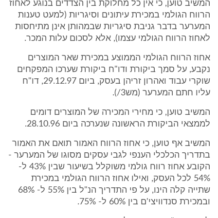
המשיב טוען, כי אין כל מחלוקת בין הצדדים בנוגע לאחוז
הרווח הגולמי במכירת עיתונים וסיגריות (למעט טענות
המערער בדבר גניבת סיגריות שבמהותן אינן מתיחסות
לאחוז הרווח הגולמי עצמו), אלא לסכום עלות המכר.
אחוז הרווח הגולמי הממוצע במכירת שאר המוצרים
נקבע, על סמך ביקורת ודו"ח ביקורת שערכו המפקחים
שוקרי עבוד ואהרון זריהן בעסק, ביום 29.12.97, דו"ח
עליו חתם המערער (מש3/).
המשיב טוען, כי מחירי המכירה של המוצרים דומים
לממצאי הביקורת הראשונה שנערכה ביום 28.10.96.
המשיב אף טוען, כי אחוז הרווח האמור תואם את האמור
בתדריך הכלכלי הענפי לגבי עסקים מסוגו של המערער -
הקובע אחוז רווח גולמי משוקלל בשיעור שבין 43% ל-
54% לכל העסק, ואילו אחוז הרווח הגולמי במכירת
שתייה קלה הינו, על פי התדריך הנ"ל בין 55% ל- 68%
ובמכירת סנדוויצי'ם בין 60% ל- 75%.