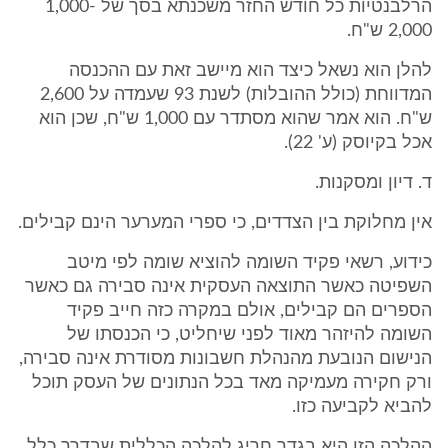
הרלבנטיות כל חודש החזר משכנתא בסך של 1,000-
2,000 ש"ח.
להלן הוא נשאל כיצד הוא מיישב זאת עם ההכנסה
המדווחת (כולל ההובלות) לשנת 93 שעמדה על 2,600
ש"ח. הוא אמר שהוא מסתדר עם 1,000 ש"ח, שכן הוא
אכל בקיוסק (ע' 22).
ד. דיון ומסקנות.
אין מחלוקת בין הצדדים, כי ספרי המערער הינם קבילים.
כידוע, רשאי פקיד השומה להוציא שומה לפי מיטב
השפיטה כאשר התוצאה העסקית אינה סבירה גם כאשר
הספרים הם קבילים, אולם במקרה כזה חייב פקיד
השומה להיזהר מאוד לפני שיחליט, כי הכנסתו של
הנישום הנובעת מהנהלת חשבונות מסודרת אינה סבירה,
ורק חקירה מעמיקה מאד בכל הנתונים של העסק תוכל
להביא לקביעה כזו.
ההלכה הזו היא בגדר חריג להלכה הכללית שבדרך כלל