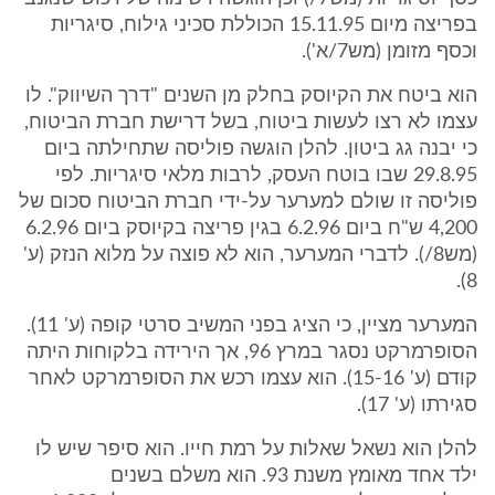
בפריצה מיום 15.11.95 הכוללת סכיני גילוח, סיגריות
וכסף מזומן (מש7/א').
הוא ביטח את הקיוסק בחלק מן השנים "דרך השיווק". לו
עצמו לא רצו לעשות ביטוח, בשל דרישת חברת הביטוח,
כי יבנה גג ביטון. להלן הוגשה פוליסה שתחילתה ביום
29.8.95 שבו בוטח העסק, לרבות מלאי סיגריות. לפי
פוליסה זו שולם למערער על-ידי חברת הביטוח סכום של
4,200 ש"ח ביום 6.2.96 בגין פריצה בקיוסק ביום 6.2.96
(מש8/). לדברי המערער, הוא לא פוצה על מלוא הנזק (ע'
8).
המערער מציין, כי הציג בפני המשיב סרטי קופה (ע' 11).
הסופרמרקט נסגר במרץ 96, אך הירידה בלקוחות היתה
קודם (ע' 15-16). הוא עצמו רכש את הסופרמרקט לאחר
סגירתו (ע' 17).
להלן הוא נשאל שאלות על רמת חייו. הוא סיפר שיש לו
ילד אחד מאומץ משנת 93. הוא משלם בשנים