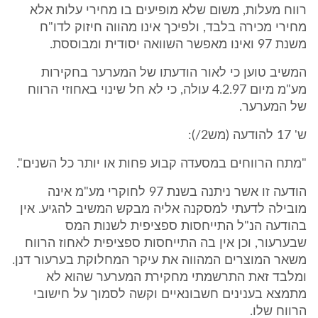
רווח מעלות, משום שלא מופיעים בו מחירי עלות אלא
מחירי מכירה בלבד, ולפיכך אינו מהווה חיזוק לדו"ח
משנת 97 ואינו מאפשר השוואה יסודית ומבוססת.
המשיב טוען כי לאור הודעתו של המערער בחקירות
מע"מ מיום 4.2.97 עולה, כי לא חל שינוי באחוזי הרווח
של המערער.
ש' 17 להודעה (מש2/):
"מתח הרווחים במסעדה קבוע פחות או יותר כל השנים".
הודעה זו אשר ניתנה בשנת 97 לחוקרי מע"מ אינה
מובילה לדעתי למסקנה אליה מבקש המשיב להגיע. אין
בהודעה הנ"ל התייחסות ספציפית לשנות המס
שבערעור, וכן אין בה התייחסות ספציפית לאחוז הרווח
משאר המוצרים המהווה את עיקר המחלוקת בערעור דנן.
ומלבד זאת התרשמתי מחקירת המערער שהוא לא
מתמצא בענינים חשבונאיים וקשה לסמוך על חישובי
הרווח שלו.