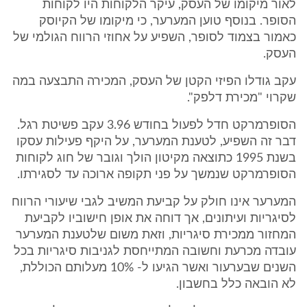
לאור מיקומו של העסק, עיקר הלקוחות היו לקוחות
הסופר. בנוסף טוען המערער, כי מיקומו של הקיוסק
כאמור בצמוד לסופר, השפיע על אחוזי הרווח הגולמי של
העסק.
עקב גודלו הפיזי הקטן של העסק, המכירה התבצעה במה
שקרוי "מכירת דלפק".
הסופרמרקט חדל לפעול בחודש 3.96 עקב פשיטת רגל.
דבר זה השפיע, לטענת המערער, על היקף פעילות עסקו
בשנת 1995 כתוצאה מקיטון הולך וגובר של חוג לקוחות
הסופרמרקט שנמשך על פני תקופה ארוכה עד לסגירתו.
המערער אינו חולק על קביעת המשיב לגבי שיעורי הרווח
לסיגריות ועיתונים, אך דוחה את אופן חישוביו לקביעת
המחזור ממכירת סיגריות, וזאת משום שלטענת המערער
עובדה מכרעת וחשובה המתייחסת לגניבות סיגריות בכל
השנים שבערעור ואשר הגיעו ל- 10% מעלותם הכוללת,
לא הובאה כלל בחשבון.