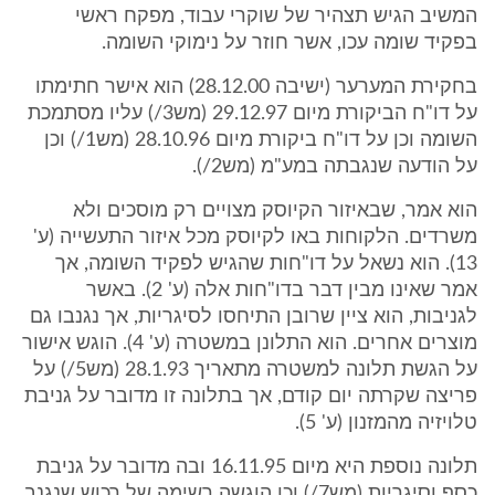
המשיב הגיש תצהיר של שוקרי עבוד, מפקח ראשי
בפקיד שומה עכו, אשר חוזר על נימוקי השומה.
בחקירת המערער (ישיבה 28.12.00) הוא אישר חתימתו
על דו"ח הביקורת מיום 29.12.97 (מש3/) עליו מסתמכת
השומה וכן על דו"ח ביקורת מיום 28.10.96 (מש1/) וכן
על הודעה שנגבתה במע"מ (מש2/).
הוא אמר, שבאיזור הקיוסק מצויים רק מוסכים ולא
משרדים. הלקוחות באו לקיוסק מכל איזור התעשייה (ע'
13). הוא נשאל על דו"חות שהגיש לפקיד השומה, אך
אמר שאינו מבין דבר בדו"חות אלה (ע' 2). באשר
לגניבות, הוא ציין שרובן התיחסו לסיגריות, אך נגנבו גם
מוצרים אחרים. הוא התלונן במשטרה (ע' 4). הוגש אישור
על הגשת תלונה למשטרה מתאריך 28.1.93 (מש5/) על
פריצה שקרתה יום קודם, אך בתלונה זו מדובר על גניבת
טלויזיה מהמזנון (ע' 5).
תלונה נוספת היא מיום 16.11.95 ובה מדובר על גניבת
כסף וסיגריות (מש7/) וכן הוגשה רשימה של רכוש שנגנב