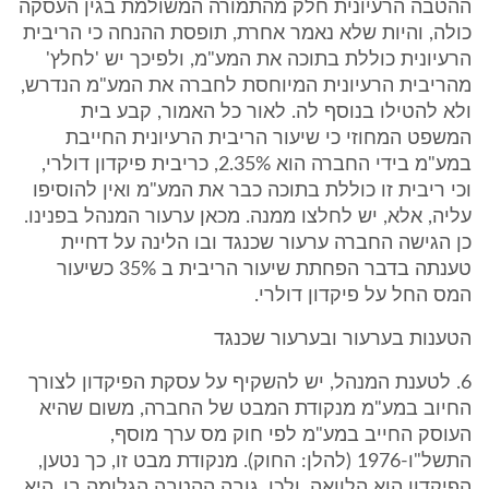
ההטבה הרעיונית חלק מהתמורה המשולמת בגין העסקה
כולה, והיות שלא נאמר אחרת, תופסת ההנחה כי הריבית
הרעיונית כוללת בתוכה את המע"מ, ולפיכך יש 'לחלץ'
מהריבית הרעיונית המיוחסת לחברה את המע"מ הנדרש,
ולא להטילו בנוסף לה. לאור כל האמור, קבע בית
המשפט המחוזי כי שיעור הריבית הרעיונית החייבת
במע"מ בידי החברה הוא 2.35%, כריבית פיקדון דולרי,
וכי ריבית זו כוללת בתוכה כבר את המע"מ ואין להוסיפו
עליה, אלא, יש לחלצו ממנה. מכאן ערעור המנהל בפנינו.
כן הגישה החברה ערעור שכנגד ובו הלינה על דחיית
טענתה בדבר הפחתת שיעור הריבית ב 35% כשיעור
המס החל על פיקדון דולרי.
הטענות בערעור ובערעור שכנגד
6. לטענת המנהל, יש להשקיף על עסקת הפיקדון לצורך
החיוב במע"מ מנקודת המבט של החברה, משום שהיא
העוסק החייב במע"מ לפי חוק מס ערך מוסף,
התשל"ו-1976 (להלן: החוק). מנקודת מבט זו, כך נטען,
הפיקדון הוא הלוואה, ולכן, גובה ההטבה הגלומה בו, היא