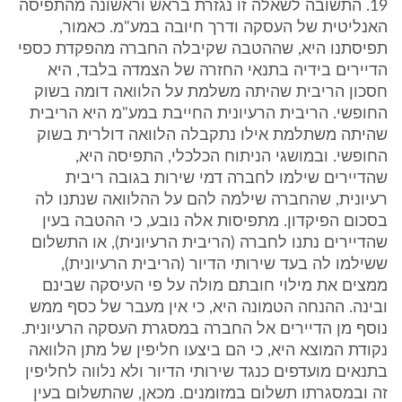
19. התשובה לשאלה זו נגזרת בראש וראשונה מהתפיסה
האנליטית של העסקה ודרך חיובה במע"מ. כאמור,
תפיסתנו היא, שההטבה שקיבלה החברה מהפקדת כספי
הדיירים בידיה בתנאי החזרה של הצמדה בלבד, היא
חסכון הריבית שהיתה משלמת על הלוואה דומה בשוק
החופשי. הריבית הרעיונית החייבת במע"מ היא הריבית
שהיתה משתלמת אילו נתקבלה הלוואה דולרית בשוק
החופשי. ובמושגי הניתוח הכלכלי, התפיסה היא,
שהדיירים שילמו לחברה דמי שירות בגובה ריבית
רעיונית, שהחברה שילמה להם על ההלוואה שנתנו לה
בסכום הפיקדון. מתפיסות אלה נובע, כי ההטבה בעין
שהדיירים נתנו לחברה (הריבית הרעיונית), או התשלום
ששילמו לה בעד שירותי הדיור (הריבית הרעיונית),
ממצים את מילוי חובתם מולה על פי העיסקה שבינם
ובינה. ההנחה הטמונה היא, כי אין מעבר של כסף ממש
נוסף מן הדיירים אל החברה במסגרת העסקה הרעיונית.
נקודת המוצא היא, כי הם ביצעו חליפין של מתן הלוואה
בתנאים מועדפים כנגד שירותי הדיור ולא נלווה לחליפין
זה ובמסגרתו תשלום במזומנים. מכאן, שהתשלום בעין