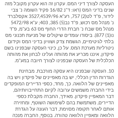
העסקה לצורך דיני המס. עקרון זה הוא עקרון מקובל מזה
שנים בדיני המס (ראו: ד"נ 16/82 פקיד השומה נ' צבי
לידור, פ"ד לט(2) 757, רע"א 3527,4539/96 אקסלברד
נ' מנהל מס רכוש, פ"ד נב(5) 385, 403; ע"א 5472/98
מנהל מס שבח נ' חברת הדרי החוף מס 63 בע"מ, פ"ד
נו(1) 877). ביסודו עומדים שיקולים של מניעת תכנוני מס
בלתי לגיטימיים, הגשמת צדק ושוויון בדיני המס וקידום
ניטרליות מערכת המס. על כן, כינוי העסקה שבפנינו בשם
פיקדון, איננו מכריע את מהותה ועלינו לבחון את מהותה
הכלכלית של העסקה שבפנינו לצורך חיובה במע"מ.
10. העסקה שבפנינו היא עסקה מורכבת. מבחינת
הגדרות הדין הכללי, יש בה מאפיינים של פיקדון ויש בה
מאפיינים של הלוואה. כך, מחד, כספי הדיירים המופקדים
בידי החברה משמשים ערובה לקיום התחייבויותיהם,
דבר המאפיין פיקדון. מאידך, החברה מקבלת כספי
הדיירים, משתמשת בהם לשימושה השוטף, ומחזירה
אותם לאחר תקופה מסוימת, דבר העונה על הגדרת
הלוואה ומאפיין הלוואה טהורה. בנוסף, החברה מנכה