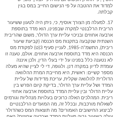
למדוד את ההטבה על פי הנישום החייב במס בגין
קבלתה.
17. למעלה מן הצורך אוסיף, כי, ניתן היה לטעון ששיעור
הריבית הרלבנטי למקרה שבפנינו, הוא מדד בתוספת
ארבעה אחוזים ובניכוי עליית ערך הדולר, משום שהריבית
השנתית שנקבעה בתקנות מס הכנסה (קביעת שיעור
ריבית), התשמ"ה-1985, לעניין סעיף 3(ט) לפקודת מס
הכנסה היא מדד בתוספת ארבעה אחוזים. אולם, טענה זו
לא נטענה כלל בפנינו על ידי בעלי הדין, ולכן איננה
עומדת לדיון במקרה דנן. ולגופה, די לי לציין שהיא מעלה
מספר קשיים: ראשית, היא מחייבת המרת ההלוואה
הדולרית להלוואה שקלית, עריכת מדידות של עליית
המדד ושל עליית ערך הדולר, בדיקת קיום הפרש בין
עליית הדולר ובין עליית המדד בתוספת ארבעה אחוזי
ריבית. המהלכים האלה כרוכים בעלויות מנהליות וגורמים
לשאלות מורכבות, ובכלל זה, מה המועדים הרלבנטיים
לביצוע החישובים האמורים? מה תוצאות המס כשהדולר
עולה בשיעור גבוה מעליית המדד וארבעה אחוזים? האם