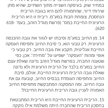
במחיר שוק. בעיסקה השנייה מתוך השתיים, שהיא מתן
שירותי דיור, שהתמורה להם היא בגובה הריבית
הנחסכת, צומחת חבות במע"מ. ריבית זו היא הריבית
הרעיונית החייבת במס" (פרשת מגדל הזהב, בעמ' 618-
620).
14. מן החיוב במע"מ וסיבתו יש לגזור את גובה ההכנסה
הרעיונית. רק טבעי הוא, כי סיבת החיוב ותפיסת העסקה
החייבת אנליטית, תקבע את גובה החיוב. רק טבעי כי
אופי ומהות "העסקה" ישפיעו על "מחירה". אכן, כפי
שטענה החברה, בפרשת מגדל הזהב נדונה שאלת עצם
החיוב במע"מ בלבד על הריבית הרעיונית ולא נדונה
שאלת גובה הריבית הרעיונית החייבת. אולם, סיבת
החיוב והתפיסה העומדת בבסיס החיוב, קובעת גם את
גובה החיוב. ומה המסקנה המתבקשת מתפיסת החיוב
האמורה לעניין גובה הריבית הרעיונית החייבת?
15. הריבית הרעיונית החייבת היא הריבית המתבטאת
בחסכון הריבית שהחברה היתה משלמת אילו נזקקה