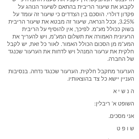
לקבוע את שיעור הריבית בהתאם לשיעור הנוהג על
פקדון דולרי. הוסכם בין הצדדים כי שיעור זה עומד על
3.25%, וככל הנראה, שיעור זה מבטא את שיעור הריבית
בשוק ככולל מע"מ. לפיכך, אין להוסיף על הריבית
הרעיונית האמורה את תשלום המע"מ, ויש להעריך את
המע"מ מן הסכום הכולל האמור. לאור כל זאת, יש לקבל
חלקית את ערעור המנהל ויש לדחות את הערעור שכנגד
של החברה.
הערעור מתקבל חלקית. הערעור שכנגד נדחה. בנסיבות
העניין יישא כל צד בהוצאותיו.
ה נ ש י א
השופט א' ריבלין:
אני מסכים.
ש ו פ ט