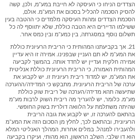
הצדדים הניחו כי העיסקה לא חייבת במע"מ, ולכן, קשה
להסיק הסכמה להכליל בסכום את המע"מ. אולם,
הסכמת הצדדים ומהות העיסקה מלמדים כי ההטבה בעין
ששילמו הדיירים היא הטבה כוללת, שלא יתווסף לה כל
תשלום נוסף במסגרתה, בין כמע"מ ובין כמס אחר.
21. אך בקביעתנו המהותית כי הריבית הרעיונית כוללת
את המע"מ לא תם העניין שבפנינו. אמירה זו היא עדיין
אמירה חלקית ועדיין יש לחדד אותה. בהמשך לקביעה
המהותית האמורה, כי הריבית הרעיונית כוללת אנליטית
את המע"מ, יש למדוד ריבית רעיונית זו. יש לקבוע את
ערכה של הריבית הרעיונית. מתבקש כי המדידה/ההערכה
שתיעשה תהא מדידה/הערכה של ריבית שוק כוללת
מע"מ. כלומר, יש להעריך מה ריבית השוק לרבות מע"מ
שהיתה משתלמת על הלוואה דולרית בשוק החופשי.
בהתאם להערכה זו, יש לקבוע את גובה הריבית
הרעיונית, ובהתאם לכך, לחלץ מן הסכום הזה את המע"מ
ולהעבירו למנהל. במלים אחרות, המהלך האנליטי המלא
הוא דו שלבי. השלב הראשון, הוא מהותי, ועיקרו בקביעה