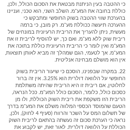
כי ההטבה בעין הניתנת מבטאת את הסכום הכולל, ולכן,
כוללת בחובה את המע"מ. השלב השני, הוא טכני, ועניינו
בהערכת שווי ההטבה בשוק החופשי ומתבקש כי
ההערכה תיעשה ככוללת מע"מ. רק מובן, כי ברמה
מעשית, ניתן להעריך את הריבית הרעיונית במונחים של
ריבית שוק ללא מע"מ. ואם כך, יש להוסיף לריבית זו את
המע"מ ואין לומר כי הריבית הרעיונית כוללת בתוכה את
המע"מ. אך לטעמי, הגם שמהלך זה מביא לאותן תוצאות,
אין הוא מושלם מבחינה אנליטית.
22. במקרה שבפנינו, הוסכם כי שיעור הריבית בשוק
החופשי על הלוואה דולרית הוא 3.25%. אין זה ברור
לחלוטין, אם ריבית זו היא הריבית שהיתה משתלמת
כסכום כולל, כלומר, הסכום כולל המע"מ. ככל הנראה,
הריבית הזו משקפת את ריבית השוק הכוללת, ולו מן
הטעם שהמוסד הכספי המלווה משלם את המע"מ בדרך
של תשלום המס על השכר והרווח (סעיף 4 לחוק), ולכן,
נראה כי הערכת סכום זה נעשתה בהתאם לריבית השוק
הכוללת על הלוואה דולרית. לאור זאת, יש לקבוע את