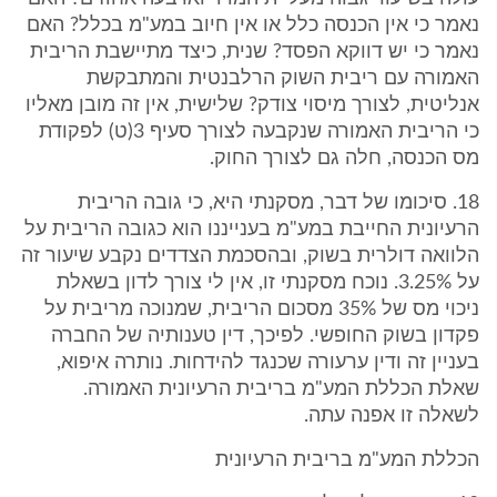
נאמר כי אין הכנסה כלל או אין חיוב במע"מ בכלל? האם
נאמר כי יש דווקא הפסד? שנית, כיצד מתיישבת הריבית
האמורה עם ריבית השוק הרלבנטית והמתבקשת
אנליטית, לצורך מיסוי צודק? שלישית, אין זה מובן מאליו
כי הריבית האמורה שנקבעה לצורך סעיף 3(ט) לפקודת
מס הכנסה, חלה גם לצורך החוק.
18. סיכומו של דבר, מסקנתי היא, כי גובה הריבית
הרעיונית החייבת במע"מ בענייננו הוא כגובה הריבית על
הלוואה דולרית בשוק, ובהסכמת הצדדים נקבע שיעור זה
על 3.25%. נוכח מסקנתי זו, אין לי צורך לדון בשאלת
ניכוי מס של 35% מסכום הריבית, שמנוכה מריבית על
פקדון בשוק החופשי. לפיכך, דין טענותיה של החברה
בעניין זה ודין ערעורה שכנגד להידחות. נותרה איפוא,
שאלת הכללת המע"מ בריבית הרעיונית האמורה.
לשאלה זו אפנה עתה.
הכללת המע"מ בריבית הרעיונית