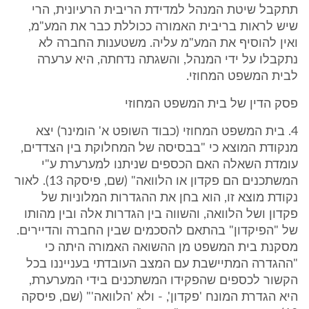
תתקבל שיטת המנהל למדידת הריבית הרעיונית, הרי
שיש לראות בריבית האמורה ככוללת כבר את המע"מ,
ואין להוסיף את המע"מ עליה. משטענות החברה לא
נתקבלו על ידי המנהל, והשגתה נדחתה, היא ערערה
לבית המשפט המחוזי.
פסק הדין של בית המשפט המחוזי
4. בית המשפט המחוזי (כבוד השופט א' הומינר) יצא
מנקודת המוצא כי "בבסיסה של המחלוקת בין הצדדים,
עומדת השאלה האם הכספים שניתנו למערערת ע"י
המשתכנים הם פקדון או הלוואה" (שם, פיסקה 13). לאור
נקודת מוצא זו, הוא בחן את ההגדרות המלוניות של
פקדון ושל הלוואה, והשווה בין הגדרות אלה ובין מהותו
של "הפיקדון" בהתאם להסכמים שבין החברה והדיירים.
מסקנת בית המשפט מן ההשואה האמורה היתה כי
"ההגדרה המתיישבת עם המצב העובדתי בענייננו בכל
הקשור לכספים שהפקידו המשתכנים בידי המערערת,
היא הגדרת המונח 'פקדון', - ולא 'הלוואה'" (שם, פיסקה