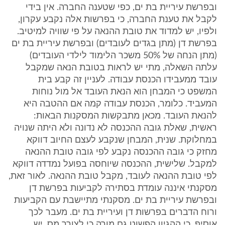
ובפרשת עיריית בת ים, כפי שטענה החברה. אין בידי
לקבל את טענת החברה, כי בפרשות אלה נקבע עקרון,
ולפיו, יש למדוד את טובת ההנאה על פי שוויה למיטיב.
בפרשת דן (מתן בגדים לעובדים) ובפרשת עיריית בת ים
(מתן הנחה של 50% משכר הלימוד לילדי העובדים)
עלתה השאלה, מתי יש לראות בטובת הנאה שמקבל
עובד ממעבידו הכנסת עבודה. לעניין זה קבע בית
המשפט כי המבחן הוא הנאת העובד אל מול נוחות
המעביד. כלומר, הכנסת עבודה קמה אם ההטבה היא
להנאת העובד. מכאן מתבקשות המסקנות הבאות:
ראשית, שאלת גובה ההכנסה לא נדונה ולא היתה שנויה
במחלוקת. שנית, המבחן שנקבע לעצם החיוב דווקא
מחזק כי גובה ההכנסה נקבע לפי גובה טובת ההנאה
למקבל. שלישית, ההכנסה שיוחסה בפועל נמדדה דווקא
לפי טובת ההנאה לעובד, מקבל טובת ההנאה. לאור זאת,
מסקנתי איננה עומדת בסתירה לקביעות בפרשת דן
ובפרשת עיריית בת ים. מסקנתי מתיישבת עם הקביעות
ורוח הדברים בפרשות דן ועיריית בת ים. מעבר לכך
אוסיף, כי ההגיון הפשוט גם מורה כי לצורך מס, יש