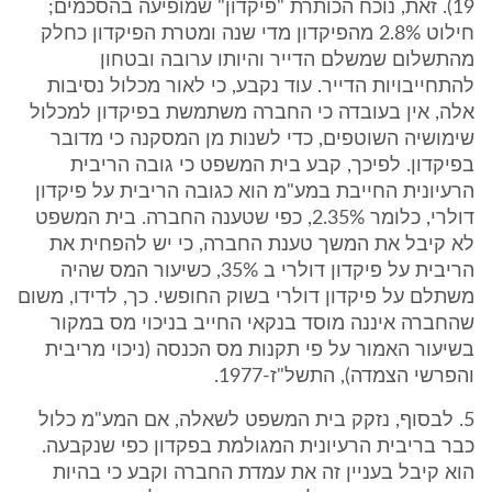
19). זאת, נוכח הכותרת "פיקדון" שמופיעה בהסכמים;
חילוט 2.8% מהפיקדון מדי שנה ומטרת הפיקדון כחלק
מהתשלום שמשלם הדייר והיותו ערובה ובטחון
להתחייבויות הדייר. עוד נקבע, כי לאור מכלול נסיבות
אלה, אין בעובדה כי החברה משתמשת בפיקדון למכלול
שימושיה השוטפים, כדי לשנות מן המסקנה כי מדובר
בפיקדון. לפיכך, קבע בית המשפט כי גובה הריבית
הרעיונית החייבת במע"מ הוא כגובה הריבית על פיקדון
דולרי, כלומר 2.35%, כפי שטענה החברה. בית המשפט
לא קיבל את המשך טענת החברה, כי יש להפחית את
הריבית על פיקדון דולרי ב 35%, כשיעור המס שהיה
משתלם על פיקדון דולרי בשוק החופשי. כך, לדידו, משום
שהחברה איננה מוסד בנקאי החייב בניכוי מס במקור
בשיעור האמור על פי תקנות מס הכנסה (ניכוי מריבית
והפרשי הצמדה), התשל"ז-1977.
5. לבסוף, נזקק בית המשפט לשאלה, אם המע"מ כלול
כבר בריבית הרעיונית המגולמת בפקדון כפי שנקבעה.
הוא קיבל בעניין זה את עמדת החברה וקבע כי בהיות