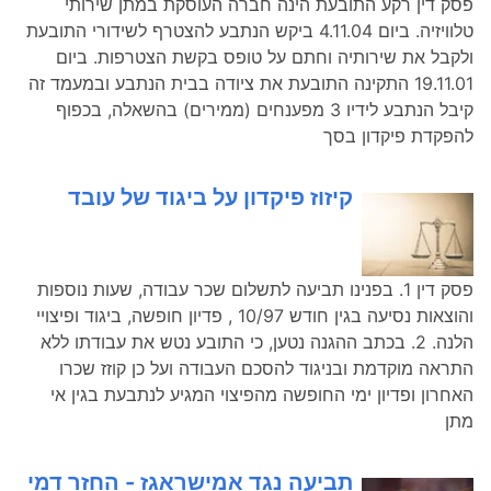
פסק דין רקע התובעת הינה חברה העוסקת במתן שירותי
טלוויזיה. ביום 4.11.04 ביקש הנתבע להצטרף לשידורי התובעת
ולקבל את שירותיה וחתם על טופס בקשת הצטרפות. ביום
19.11.01 התקינה התובעת את ציודה בבית הנתבע ובמעמד זה
קיבל הנתבע לידיו 3 מפענחים (ממירים) בהשאלה, בכפוף
להפקדת פיקדון בסך
קיזוז פיקדון על ביגוד של עובד
פסק דין 1. בפנינו תביעה לתשלום שכר עבודה, שעות נוספות
והוצאות נסיעה בגין חודש 10/97 , פדיון חופשה, ביגוד ופיצויי
הלנה. 2. בכתב ההגנה נטען, כי התובע נטש את עבודתו ללא
התראה מוקדמת ובניגוד להסכם העבודה ועל כן קוזז שכרו
האחרון ופדיון ימי החופשה מהפיצוי המגיע לנתבעת בגין אי
מתן
תביעה נגד אמישראגז - החזר דמי