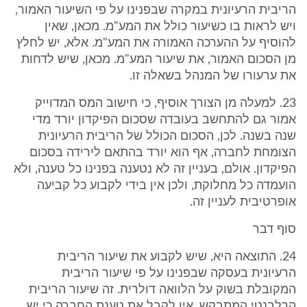
הריבית הרעיונית במקרה שבפנינו על פי השיעור האמור,
ויש לראות בו כשיעור כולל את המע"מ. מכאן, שאין
להוסיף על ההערכה האמורה את המע"מ. אלא, יש לחלץ
מן הסכום האמור, את שיעור המע"מ. מכאן, שיש לדחות
את ערעורו של המנהל בשאלה זו.
23. למעלה מן הצורך אוסיף, כי חישוב המס המדוייק
אמור גם להתחשב בעובדה שסכום הפיקדון יורד מדי
שנה בשנה. לכן, הסכום הכולל של הריבית הרעיונית
הצומחת לחברה, אף הוא יורד בהתאם לירידה בסכום
הפיקדון. אולם, בעניין זה לא נטענה בפנינו כל טענה, ולא
הועמדה כל מחלוקת, ולכן אין בידי לקבוע כל קביעה
אופרטיבית לעניין זה.
סוף דבר
24. התוצאה היא, שיש לקבוע את שיעור הריבית
הרעיונית בעסקה שבפנינו על פי שיעור הריבית
המקובלת בשוק על הלוואה דולרית. זה שיעור הריבית
הרלבנטי המתבקש. אין לקבל את טענת החברה כי יש