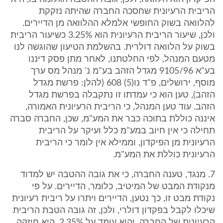
הריבית הרעיונית שחסכה החברה שהיתה נזקקת
להלוואה בשוק החופשי אלמלא ההלוואה מן הדיירים.
ולכן, שיעור הריבית הרעיונית הוא 3.25% כשיעור הריבית
בשוק על הלוואה דולרית. בהשלמת הטיעון שהוגשה לנו
מטעם המנהל, לפי החלטתנו, לאחר מתן פסק דיננו
בע"א 9105/96 מגדל הזהב בע"מ נ' מנהל מס ערך
מוסף, ירושלים, פ"ד נו(5) 608 (להלן: פרשת מגדל
הזהב), טען הוא כי עמדתו זו נתקבלה בפרשת מגדל
הזהב. עוד טען המנהל, כי הריבית הרעיונית האמורה,
איננה כוללת בתוכה כבר את המע"מ, שכן, החברה סברה
תחילה כי אין חיוב במע"מ כלל ועיקר על הריבית
הרעיונית מן הפיקדון, וממילא אין לומר כי הריבית
הרעיונית כוללת את המע"מ.
7. מנגד, טענה החברה, כי את גובה ההטבה יש למדוד
מנקודת המבט של המיטיב, כלומר, הדיירים. על פי
נקודת מבט זו, כך נטען, הדיירים ויתרו על ריבית רעיונית
שיכלו לקבל בפקדון דולרי, ולכן, זה גובה הטבת הריבית
הרעיונית של החברה, והוא עומד על 2.35%. היא חיזקה