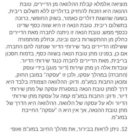
מוציאה אלמלא קבלת ההלוואה מן הדיירים. טובת
ההנאה היא הזכות להחזיק בדולרים ללא תשלום ריבית,
בשעה שהשגת דולרים כאמור, בשוק החופשי, כרוכה
בתשלום ריבית. טובת הנאה זו היא שווה כסף שדינו
ככסף ממש. טובת הנאה זו ניתנה לחברה מאת הדיירים
כחלק מן ההתקשרות בינם ובינה, וכחלק מהתמורה
ששילמו הדיירים בעד שירותי הדיור שנתנה להם החברה.
אם כן, בפנינו מתן טובת הנאה בשווה כסף, בדמות חסכון
בריבית, מאת הדיירים לחברה כנגד שירותי הדיור.
עובדות אלה הן מתן שירות (דיור מוגן) בידי עוסק
(החברה) במהלך עסקו, ולכן זו "עסקה" במובן החוק,
ומכאן החבות במע"מ. ודוק: ההלוואה הצמודה בלבד היא
דרך למתן טובת הנאה במסגרת עסקה של מתן שירותי
דיור. ודוק: החבות במע"מ קמה על עסקת מתן שירותי
הדיור ולא על עסקה של הלוואה. ההלוואה היא הדרך של
מתן טובת ההנאה, אך אין היא ה "עסקה" החייבת
במע"מ.
12. ניתן לראות בבירור, את מהלך החיוב במע"מ ואופי