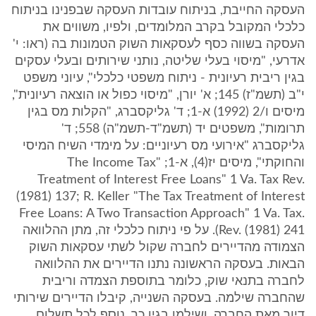
העסקה החייבת, בניתוח עובדות העסקה שבפנינו בניתוח
כלכלי המקובל בקרב המלומדים, ולפיו, משווים את
העסקה בשווה כסף לעסקאות השוק הטמונות בה (ראו: י'
אדרעי, "מיסוי בעלי שליטה, נותני שירותים ובעלי עסקים
בגין ריבית רעיונית - ניתוח משפטי כלכלי", עיוני משפט
י"ב (תשמ"ז) 145; א' יורן, "מיסוי כפול או הוצאה רעיונית",
מיסים ו/2 (1992) א-1; ד' גליקסברג, "הקלות מס בגין
תרומות", משפטים יד (תשמ"ד-תשמ"ה) 558; ד'
גליקסברג "אירועי מס רעיוניים: על מימדי השיח המיסי
והחוקתי", מיסים יז(4), א-1; "The Income Tax
Treatment of Interest Free Loans" 1 Va. Tax Rev.
(1981) 137; R. Keller "The Tax Treatment of Interest
Free Loans: A Two Transaction Approach" 1 Va. Tax.
Rev. (1981) 241). על פי ניתוח כלכלי זה, מתן ההלוואה
הצמודה מהדיירים לחברה שקול לשתי עסקאות השוק
הבאות. בעסקה הראשונה נתנו הדיירים את ההלוואה
לחברה בתנאי שוק, כלומר בתוספת הצמדה וריבית
שהחברה שילמה. בעסקה השנייה, קיבלו הדיירים שירותי
דיור מאת החברה, ושילמו בגין כך, נוסף לכל תשלום