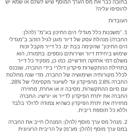
בחובה כבר את מס הערך המוסף שיש לשלם או שמא יש
להוסיפו עליה?
העובדות
1. "משכנות כלל מגדלי הים התיכון בע"מ" (להלן:
החברה) מנהלת עסק של דיור מוגן לגיל הזהב ב"מגדלי
הים התיכון" שהקימה בבת ים. כל דייר מקבל זכות
שימוש ביחידת דיור ושירותים נוספים. בתמורה, הוא
משלם דמי אחזקה חודשיים. כמו כן, מפקיד כל דייר
בתחילת ההתקשרות פיקדון דולרי בידי החברה, שנכנס
לכלל מקורותיה ושימושיה של החברה. מדי שנה מחלטת
החברה 2.8% מהפיקדון עד לשיעור מקסימלי של 28%.
עם סיום ההתקשרות, מסיבה זו או אחרת, מחזירה
החברה את יתרת הפיקדון לדייר או יורשיו. החברה
מחזירה את יתרת הפיקדון כשהיא צמודה לדולר בלבד
וללא כל תוספת ריבית.
2. מנהל מס ערך מוסף (להלן: המנהל) חייב את החברה
במס ערך מוסף (להלן: מע"מ) על הריבית הרעיונית