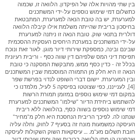
בין שתי מהויות אלה של הפיקדון. הלוואה זו, שכמוה
כתשלום דמי שימוש נוספים על-ידי המשתכנים
למערערת, יש בה טובת הנאה למערערת, המתבטאת
בחיסכון בריבית שהייתה משלמת אילו קיבלה הלוואה
דולרית בתנאי שוק. טובת הנאה זו ניתנה למערערת
על-ידי המשתכנים במערכת היחסים העסקית ההסכמית
שבינם ובינה, כמספקת שירותי דיור מוגן. לאור זאת ונוכח
תפיסת דיני המס שלפיהם דין שווה כסף - וריבית רעיונית
בכלל זה - כדין כסף ממש, מתבקשת המסקנה כי טובת
הנאה זו היא חלק מן התמורה המוסכמת שבין המשתכנים
ובין המערערת. יישום דברי השופט לנדוי בפרשת שפר
[4], לענייננו, כפי שצוטטו בפיסקה 5 לעיל, מלמדנו כי
במקום דמי שימוש נוספים במזומן תמורת הרשות
להשתמש ביחידת הדיור "שילמו" המשתכנים למערערת
דמי שימוש נוספים בשווה כסף, בהלוואה ללא ריבית
שנתנו לה. לפיכך הריבית הנחסכת היא חלק מ"מחיר"
העיסקה כמשמעות מונח זה בסעיף 7 לחוק, וחלה עליה
חובת תשלום מע"מ. ... עיסקאות השוק השקולות לעיסקה
שבפנינו הן מתן הלוואה בריבית שוק ומתן שירותי דיור