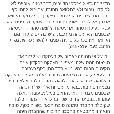
מדי שנה 2.8% מכספי הדיירים, דבר שאינו אופייני לא
לפיקדון טהור ולא להלוואה טהורה, אך יכול להתווסף
בהסכמת הצדדים הן לעסקת פיקדון והן לעסקת הלוואה.
אם כן, אין לומר באופן דיכוטומי כי העסקה שבפנינו היא
עסקת פיקדון טהור או עיסקת הלוואה טהורה. העיסקה
שבפנינו היא עיסקה מורכבת שיש בה גם פיקדון וגם
הלוואה. אין בכך כל סתירה פנימית (השוו: פרשת מגדל
הזהב, בעמ' 618-619).
11. על פי מהותה כאמור של העסקה יש לגזור את
תוצאות המס שלה. מאפייני העסקה כפקדון אינם
מקימים חבות במע"מ. עובדת מתן כסף כערובה,
כשלעצמה, איננה מצמיחה חיוב במע"מ. מאפייני העסקה
כהלוואה, שתנאיה הם הלוואה צמודה בלבד וללא ריבית,
מצמיחים חבות במע"מ. עובדות אלה של העסקה
שבפנינו מצמיחות את החיוב במע"מ. עובדות אלה
עומדות בבסיס החיוב. שכן, בהלוואה הצמודה בלבד
שקיבלה החברה טמונה טובת הנאה בשווה כסף. טובת
הנאה זו מתבטאת בחסכון הריבית שהחברה היתה