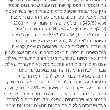
את טענתה זו בפסיקה שחייבה עובד שכיר במס הכנסה
בגין שכר עבודה שקיבל בדמות טובות הנאה בשווה כסף
מאת מעבידו, כך נטען, בהתאם לשווי ההטבה למעביד
(ע"א 545/59 דן בע"מ נ' פקיד השומה, פ"ד יד 2088
(להלן: פרשת דן); ע"א 343/68 פקיד השומה נ' עיריית
בת ים, פ"ד כג(1) 86 ו-ד"נ 5/69 עירית בת ים נ' פקיד
השומה, פד"א ג' 237 (להלן: פרשת עיריית בת ים)).
לשיטתה, בהשלמת הטיעון שהוגשה מטעמה, קביעות
בית משפט זה בפרשת מגדל הזהב הן אמרות אגב לעניין
הנדון כאן, משום שבפרשת מגדל הזהב התעוררה שאלת
עצם חיוב הריבית הרעיונית במע"מ ולא התעוררה שאלת
גובה הריבית הרעיונית החייבת במע"מ. עוד טענה
החברה בערעור שכנגד כי יש להפחית מן הריבית
הרעיונית על פקדון דולרי את המס שהיה משתלם בשוק
החופשי על פיקדון דולרי בשיעור של 35%. לבסוף, טענה
החברה כי הריבית הרעיונית כוללת בחובה את המע"מ, כי
ההנחה היא שהסכומים ששילמו הדיירים כמחיר לחברה
בעד שירותיה כוללים בחובם את המע"מ, אלא אם נאמר