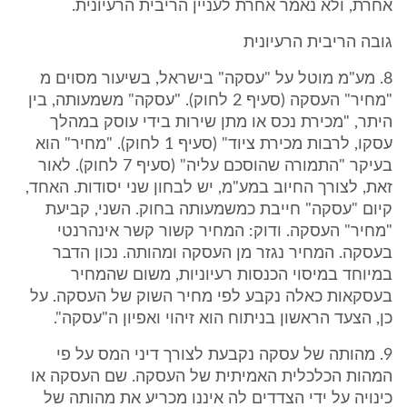
אחרת, ולא נאמר אחרת לעניין הריבית הרעיונית.
גובה הריבית הרעיונית
8. מע"מ מוטל על "עסקה" בישראל, בשיעור מסוים מ
"מחיר" העסקה (סעיף 2 לחוק). "עסקה" משמעותה, בין
היתר, "מכירת נכס או מתן שירות בידי עוסק במהלך
עסקו, לרבות מכירת ציוד" (סעיף 1 לחוק). "מחיר" הוא
בעיקר "התמורה שהוסכם עליה" (סעיף 7 לחוק). לאור
זאת, לצורך החיוב במע"מ, יש לבחון שני יסודות. האחד,
קיום "עסקה" חייבת כמשמעותה בחוק. השני, קביעת
"מחיר" העסקה. ודוק: המחיר קשור קשר אינהרנטי
בעסקה. המחיר נגזר מן העסקה ומהותה. נכון הדבר
במיוחד במיסוי הכנסות רעיוניות, משום שהמחיר
בעסקאות כאלה נקבע לפי מחיר השוק של העסקה. על
כן, הצעד הראשון בניתוח הוא זיהוי ואפיון ה"עסקה".
9. מהותה של עסקה נקבעת לצורך דיני המס על פי
המהות הכלכלית האמיתית של העסקה. שם העסקה או
כינויה על ידי הצדדים לה איננו מכריע את מהותה של