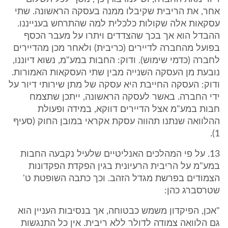
אחר, את הריבית שקיבלו ממנה בעסקה הראשונה. שתי
עסקאות אלה שקולות כלכלית למה שהתרחש בענייננו.
ההבדל הוא אך בכך שהצדדים ויתרו על מעבר הכסף
בפועל מהחברה לדיירים (כריבית) ולאחר מכן מהדיירים
לחברה (כדמי שימוש). ודוק: החבות במע"מ, נשוא דיוננו,
נובעת מן העסקה השנייה מבין שתי העסקאות האמורות.
ודוק: העסקה החייבת היא עסקה של מתן שירותי דיור על
ידי החברה. באשר לעסקה הראשונה, ייתכן שתצמח
חבות במע"מ אצל הדיירים דווקא, במידה ופעולת
ההלוואה שנתנו תהווה עסקת אקראי במובן החוק (סעיף
1).
13. על פי המהלכים האנליטיים שלעיל נקבעה החבות
במע"מ על הריבית הרעיונית בגין הפקדת הפקדונות
הצמודים בפרשת מגדל הזהב. וכך כתבה השופטת ט'
שטרסברג כהן:
"אכן, הפיקדון משמש כבטוחה, אך בנסיבות העניין הוא
גם הלוואה צמודה לדולר ללא ריבית. אין כל התנגשות