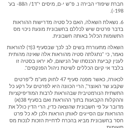
חברת שיפודי הבירה נ. פ"ש י-ם, מיסים י"ד1/ ה88- בע'
198-).
6. נשאלת השאלה, האם כל סטיה מדרישות ההוראות
בדבר פרטים שיש לכללם בחשבונית מונעת ניכוי מס
התשומות הכלול באותה חשבונית.
השאלה מתעוררת בשים לב לכך שבסעיף 3(ד) להוראות
נאמר, כי "נתגלתה סטיה מהוראות אלה שאינה מהותית
לענין קביעת הכנסתו של הנישום, לא יראו בסטיה זו
בלבד אי קיום הכללים לשיטת ניהול הפנקסים".
לכאורה, כאשר מפנה סעיף 47 לחוק מע"מ ל"פרטים
שקבע שר האוצר", הרי הכוונה היא לפרטים על רקע כל
התשתית הנורמטיבית שבהוראות לרבות המודיפיקציות
וההקלות הקבועות בתוך ההוראות ואם בסעיף 38(א)
מדובר על פי חשבונית שהוצאה כדין, הרי הדין כולל את
ההוראות עם הסייגים לאותן הוראות ולכן לא כל פרט
חסר בחשבונית מביא בהכרח לדחיית הזכות לנכות מס
תשומות.