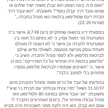
"האם מ.ח. בונה הצפון הוא קבלן משנה ישיר שלכם או
שהוא עובד דרך קבלן נוסף"? ותשובתו: "הוא עובד דרך
חברת רינס שסולימאן ברכאת הוא מנהל בחברה..."
(שורות 22-20).
במסגרת דיון בהשגה שהתקיים ביום 8.7.98, אישר ב"כ
המערערת מר רמאל אמין, כי לא נחתם כל חוזה בין
המערערת לחברה וכן אישר כי לא הוצגה לו מעולם
תעודת עוסק מורשה מטעמה. לשאלה מדוע שילם
לברכאת סלימאן ולא לסמי מנהל החברה, השיב כי
"סלימאן ברכאת היה אחראי על כל הפרוייקט". כמו כן
אישר, כי "השיקים שנמסרו לברכאת סלימאן נמסרו
פתוחים בלי למוטב בלבד".
בהודעתו של עבד אל כרים סאמי (מנהל החברה) מיום
11.10.97 נשאל "מהי צורת עבודתך עם חברת נ.ר.ש.א"?
ותשובתו: "אני עובד איתם במחנה 80 ולסלימאן הוא
מנהל עבודה אחראי עלי, בימים האחרונים התברר לי
שגם הוא קבלן. הוא היה לוקח ממני חשבוניות והיה מביא