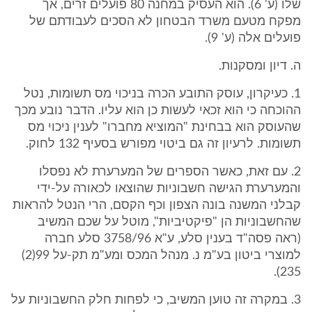
שלו (ע' 6). הוא העסיק במחנה 80 פועלים זרים, אך
מפקח מטעם משרד הבטחון לא הסכים לעבודתם של
פועלים אלה (ע' 9).
ה. דיון ומסקנות.
1. כעיקרון, עוסק התובע הכרה בניכוי מס תשומות, נטל
ההוכחה כי הוא זכאי לעשות כן הוא עליו. הדבר נובע מכך
שהעוסק הוא בבחינת "המוציא מחברו" לענין ניכוי מס
תשומות. לרעיון זה גם ביטוי מפורש בסעיף 132 לחוק.
2. עם זאת, כאשר הספרים של המערערת לא נפסלו
והמערערת הגישה חשבוניות שהוצאו לכאורה על-ידי
קבלני המשנה בונה הצפון וכף הקסם, הרי הנטל להראות
שהחשבוניות הן "פיקטיביות", מוטל על שכם המשיב
(ראה פסה"ד בענין סלע, ע"א 3758/96 סלע חברה
למוצרי ביטון בע"מ נ. מנהל המכס ומע"מ תק-על 99(2)
235).
3. במקרה זה טוען המשיב, כי לפחות חלק החשבוניות על