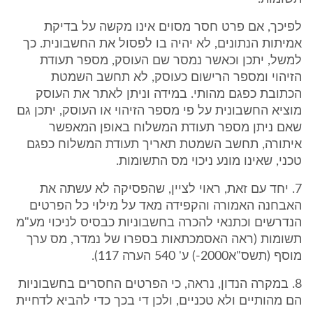
לפיכך, אם פרט חסר מסוים אינו מקשה על בדיקת
אמיתות הנתונים, לא יהיה בו לפסול את החשבונית. כך
למשל, יתכן וכאשר נמסר שם העוסק, מספר תעודת
הזיהוי ומספר הרישום כעוסק, לא תחשב השמטת
הכתובת כפגם מהותי. במידה וניתן לאתר את העוסק
מוציא החשבונית על פי מספר הזיהוי או העוסק, יתכן גם
שאם ניתן מספר תעודת המשלוח באופן המאפשר
איתורה, תחשב השמטת תאריך תעודת המשלוח כפגם
טכני, שאינו מונע ניכוי מס התשומות.
7. יחד עם זאת, ראוי לציין, שהפסיקה לא עשתה את
האבחנה האמורה והקפידה מאד על מילוי כל הפרטים
הנדרשים וכתנאי להכרה בחשבוניות כבסיס לניכוי מע"מ
תשומות (ראה האסמכתאות בספרו של נמדר, מס ערך
מוסף (תשס"א2000-) ע' 540 הערה 117).
8. במקרה הנדון, נראה, כי הפרטים החסרים בחשבוניות
הם מהותיים ולא טכניים, ולכן די בכך כדי להביא לדחיית