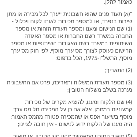
כאמור להלן.
"(א) תעוד פנים שהוא חשבונית ייערך לכל מכירה או מתן
שירות בנפרד, או למספר מכירות לאותו לקוח ויכלול -
(1) שם הנישום ומענו ומספר תעודת הזהות או מספר
החברה במשרד רשם החברות או מספר האגודה
השיתופית במשרד רשם האגודות השיתופיות או מספר
הרישום כעוסק לצורך מס ערך מוסף, לפי חוק מס ערך
מוסף, התשל"ו-1975, הכל בדפוס;
(2) התאריך;
(3) מספר תעודת המשלוח ותאריכה, פרט אם החשבונית
נערכה בשלב משלוח הטובין;
(4) שם הלקוח ומענו, להוציא מקרים של מכירות
קמעוניות במזומן, אלא אם כן על המכירה חל מס ערך
מוסף בשיעור אפס או שהמכירה פטורה מהמס האמור;
היה מענו של הלקוח ידוע לנישום - אין חובה לציינו;
(5) תיאור הטובין המאפשר זיהוי סוג הטובין, או תיאור