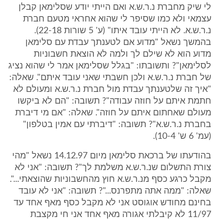
לי שיק מחברת נ.ר.ש.א ואם הייתי יודע שסלימאן קבלן
עצמאי ולא כמו שסיפר לי שהוא אחראי מטעם חברת
נ.ר.ש.א. לא הייתי עובד איתו" (ע' 5 שורות 22-18).
בהמשך נשאל "מדוע אם לטענתך עבדת עם סלימאן
מדוע הוא לא שילם לך ולמה לא הוצאת חשבוניות
לסלימאן"? ותשובתו: "בגלל שסלימאן אמר לי שהוא נציג
של חברת נ.ר.ש.א ולכן חשבתי שאני עובד איתם". שאלה:
"איך זה שלטענתך עבדת מול חברת נ.ר.ש.א ומעולם לא
חתמת איתם על חוזה עבודה"? תשובה: "הם לא ביקשו
מעולם שאחתום איתם על חוזה". שאלה: "אם מי דיברת
בחברת נ.ר.ש.א"? תשובה: "דיברתי עם אמין בטלפון"
(עמ' 6 ש' 10-4).
בהודעתו של ברכאת סלימאן מיום 14.12.97 נשאל "מהי
צורת התשלום שנ.ר.ש.א משלמת לך"? תשובה: "אני לא
מקבל כרגע כסף מנ.ר.ש.א חוץ מהחשבוניות שהוצאתי...".
שאלה: "ממה אתה מתפרנס..."? תשובה: "אני לא עובד
בחינם מחודש אוגוסט אני לא מקבל כסף מאף אחד עד
11/97 לא קיבלתי אגורה מאף אחד אני חי מקצבת