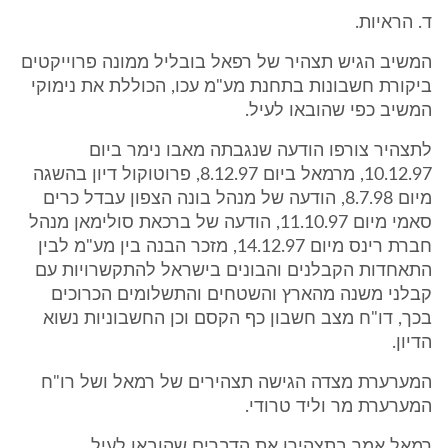
ד. הראיות.
המשיב הגיש תצהיר של רפאל בובליל ממונה פרוייקטים
ביקורת חשבונות בתחנת מע"מ עכו, הכוללת את נימוקי
המשיב כפי שהובאו לעיל.
לתצהיר צורפו הודעה שנגבתה מאבו נימר ביום
10.12.97, מרמאל ביום 8.12.97, פרוטוקול דיון בהשגה
מיום 8.7.98, הודעה של מנהל בונה הצפון עבדל כרים
סאמי מיום 11.10.97, הודעה של ברכאת סולימאן מנהל
חברת רינס מיום 14.12.97, מזכר הבנה בין מע"מ לבין
התאחדות הקבלנים והבונים בישראל להתקשרויות עם
קבלני משנה מהארץ והשטחים והתשלומים הכרוכים
בכך, דו"ח מצב חשבון כף הקסם וכן החשבוניות נשוא
הדיון.
המערערת מצדה הגישה תצהירים של רמאל ושל רו"ח
המערערת מר וליד טרודי.
רמאל אמר בתצהירו את הדברים שהובאו לעיל.