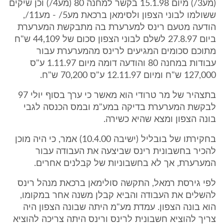
(מע3/) מיום 15.1.98 בקשר למחנה 80 (מע4/) וכן שיקים
ששולמו לבוני הצפון ולסימאן ברכאת מע5/ - מע11/,
הודעה מטעם רינס למערערת בה מתבקשת המערערת
ביום 27.8.97 לשלם לבוני הצפון סכום של 44,109 ש"ח
מתוכם סכומים המגיעים לרינס מהמערערת עבור
עבודות במחנה 80 והודעה דומה מיום 1.11.97 ע"ס
127,000 ש"ח ומיום 12.11.97 ע"ס 70,200 ש"ח.
בתצהיר של מר טרודי הוא מאשר כי ערך בסוף יולי 97
לבקשת המערערת בדיקה במע"מ ובמס הכנסה לגבי
בונה הצפון ומצא שהיא כשירה.
בחקירתו של בובליל (ישיבה 10.4.00) אמר, כי היה מוכן
להכיר בחשבונית רינס שביצעה את העבודה עבור
המערערת, אך לא בחשבוניות של קבלנים אחרים.
לפי גירסת רמאל, התקשה סולימאן ברכאת מנהל רינס
להשלים את העבודה והביא קבלן משנה אחר במקומו,
הוא בונה הצפון. עמדת מע"מ היתה שבונה הצפון היה
צריך להוציא חשבונית לרינס ורינס היתה צריכה להוציא