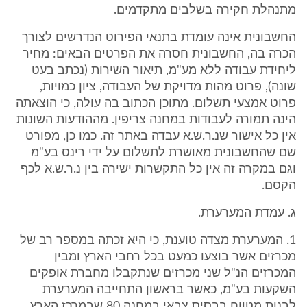
מתנהלת חקירה בשלבים מתקדמים.
החשבונית אינה עומדת בתנאי הפירוט הנדרשים לצורך
הכרה בה, החשבונית חסרה את הפרטים הבאים: מחיר
ליחידת עבודה ללא מע"מ, תיאור השירות (נכתב בעט
שונה), פרוט מהות מדויקת של העבודה, ציון כמויות,
פרוט אמצעי תשלום. מתוכן הכתוב בה עולה, כי הוצאתה
הינה תמורה לעבודות במחנה צריפין. מההודעות השונות
אין כל אישור שנ.ר.ש.א עבדה באתר זה. כמו כן, מפורט
שם שהחשבונית מאושרת לתשלום על ידי רינס בע"מ
וגם במקרה זה אין כל התקשרות ישירה בין נ.ר.ש.א לכף
הקסם.
ג. עמדת המערערת.
1. המערערת מצדה טוענת, כי היא זכתה במספר רב של
מכרזים אשר בוצעו כמעט בכל רחבי הארץ ומבין
המכרזים הנ"ל שני מכרזים שנתקבלו מחברת אופקים
השקעות בע"מ, כאשר בראשון התחייבה המערערת
לבנות מטווח בבסיס צבאי במחנה 80 שבמרכז הארץ