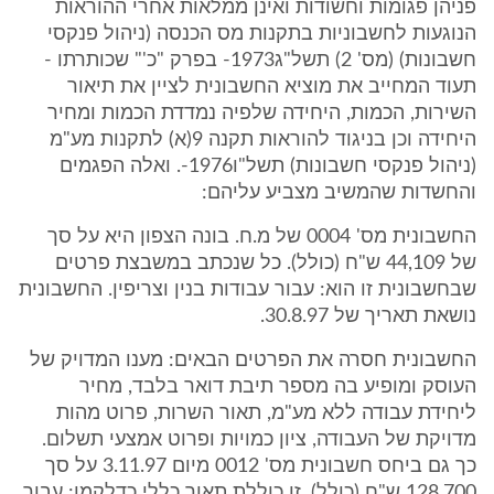
פניהן פגומות וחשודות ואינן ממלאות אחרי ההוראות
הנוגעות לחשבוניות בתקנות מס הכנסה (ניהול פנקסי
חשבונות) (מס' 2) תשל"ג1973- בפרק "כ'" שכותרתו -
תעוד המחייב את מוציא החשבונית לציין את תיאור
השירות, הכמות, היחידה שלפיה נמדדת הכמות ומחיר
היחידה וכן בניגוד להוראות תקנה 9(א) לתקנות מע"מ
(ניהול פנקסי חשבונות) תשל"ו1976-. ואלה הפגמים
והחשדות שהמשיב מצביע עליהם:
החשבונית מס' 0004 של מ.ח. בונה הצפון היא על סך
של 44,109 ש"ח (כולל). כל שנכתב במשבצת פרטים
שבחשבונית זו הוא: עבור עבודות בנין וצריפין. החשבונית
נושאת תאריך של 30.8.97.
החשבונית חסרה את הפרטים הבאים: מענו המדויק של
העוסק ומופיע בה מספר תיבת דואר בלבד, מחיר
ליחידת עבודה ללא מע"מ, תאור השרות, פרוט מהות
מדויקת של העבודה, ציון כמויות ופרוט אמצעי תשלום.
כך גם ביחס חשבונית מס' 0012 מיום 3.11.97 על סך
128,700 ש"ח (כולל). זו כוללת תאור כללי כדלקמן: עבור