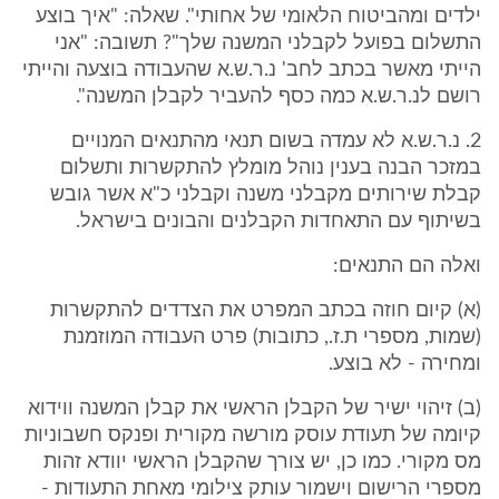
ילדים ומהביטוח הלאומי של אחותי". שאלה: "איך בוצע
התשלום בפועל לקבלני המשנה שלך"? תשובה: "אני
הייתי מאשר בכתב לחב' נ.ר.ש.א שהעבודה בוצעה והייתי
רושם לנ.ר.ש.א כמה כסף להעביר לקבלן המשנה".
2. נ.ר.ש.א לא עמדה בשום תנאי מהתנאים המנויים
במזכר הבנה בענין נוהל מומלץ להתקשרות ותשלום
קבלת שירותים מקבלני משנה וקבלני כ"א אשר גובש
בשיתוף עם התאחדות הקבלנים והבונים בישראל.
ואלה הם התנאים:
(א) קיום חוזה בכתב המפרט את הצדדים להתקשרות
(שמות, מספרי ת.ז., כתובות) פרט העבודה המוזמנת
ומחירה - לא בוצע.
(ב) זיהוי ישיר של הקבלן הראשי את קבלן המשנה ווידוא
קיומה של תעודת עוסק מורשה מקורית ופנקס חשבוניות
מס מקורי. כמו כן, יש צורך שהקבלן הראשי יוודא זהות
מספרי הרישום וישמור עותק צילומי מאחת התעודות -