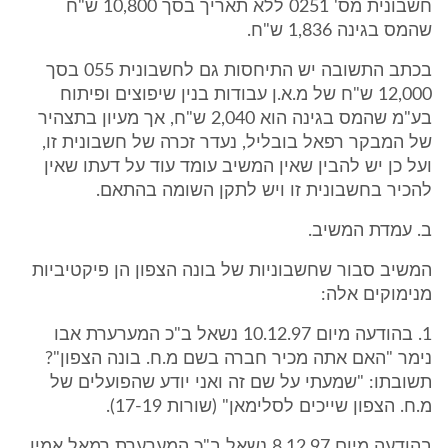
חשבונית מס' 0251 ללא תאריך בסך 10,800 ש"ח
שהמס בגינה 1,836 ש"ח.
בכתב התשובה יש התיחסות גם לחשבונית 055 בסך
12,000 ש"ח של מ.א.ן עבודות בנין שיפוצים ופיתוח
בע"מ שהמס בגינה הוא 2,040 ש"ח, אך מעיון בתצהיר
של המבקר רפאל בובליל, נעדר זכרה של חשבונית זו,
ועל כן יש להבין שאין המשיב עומד עוד על דעתו שאין
להכיר בחשבונית זו ויש לתקן השומה בהתאם.
ב. עמדת המשיב.
המשיב סבור שחשבוניות של בונה הצפון הן פיקטיביות
מנימוקים אלה:
1. בהודעה מיום 10.12.97 נשאל ב"כ המערערת אבו
נימר "האם אתה מכיר חברה בשם מ.ח. בונה הצפון"?
תשובתו: "שמעתי על שם זה ואני יודע שהפועלים של
מ.ח. הצפון שייכים לסלימאן" (שורות 17-19).
בהודעה מיום 8.12.97 נשאל ב"כ המערערת רמאל אמין