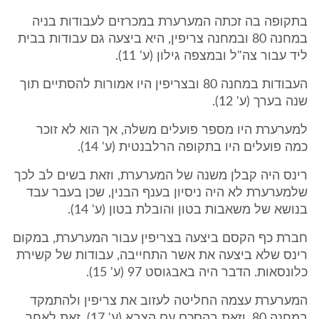
בתקופה בה זכתה המערערת במכרזים לעבודות בניה
במחנה 80 ובמחנה צריפין, היא ביצעה גם עבודות בבית
ליד עבור צה"ל ובמצפה גילון (ע' 11).
העבודות במחנה 80 ובצריפין היו אמורות להסתיים תוך
שנה בערך (ע' 12).
למערערת היו מספר פועלים משלה, אך הוא לא זוכר
כמה פועלים היו בתקופה הרלבנטית (ע' 14).
רינס היה קבלן משנה של המערערת, וזאת בשים לב לכך
שלמערערת לא היה ניסיון בענף הבנין, שכן בעבר עבד
בנושא של משאבות בטון והובלת בטון (ע' 14).
חברת כף הקסם ביצעה בצריפין עבור המערערת, במקום
רינס שלא ביצעה את אשר התחייבה, עבודות של קשירת
כלונסאות. הדבר היה באבגוסט 97 (ע' 15).
המערערת עצמה החליטה לעזוב את צריפין ולהתמקד
במחנה 80, וזאת בהסכם עם הצבא (ע' 17). זאת לאחר