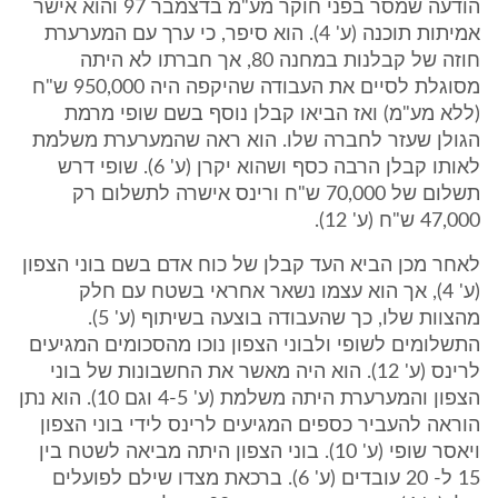
הודעה שמסר בפני חוקר מע"מ בדצמבר 97 והוא אישר
אמיתות תוכנה (ע' 4). הוא סיפר, כי ערך עם המערערת
חוזה של קבלנות במחנה 80, אך חברתו לא היתה
מסוגלת לסיים את העבודה שהיקפה היה 950,000 ש"ח
(ללא מע"מ) ואז הביאו קבלן נוסף בשם שופי מרמת
הגולן שעזר לחברה שלו. הוא ראה שהמערערת משלמת
לאותו קבלן הרבה כסף ושהוא יקרן (ע' 6). שופי דרש
תשלום של 70,000 ש"ח ורינס אישרה לתשלום רק
47,000 ש"ח (ע' 12).
לאחר מכן הביא העד קבלן של כוח אדם בשם בוני הצפון
(ע' 4), אך הוא עצמו נשאר אחראי בשטח עם חלק
מהצוות שלו, כך שהעבודה בוצעה בשיתוף (ע' 5).
התשלומים לשופי ולבוני הצפון נוכו מהסכומים המגיעים
לרינס (ע' 12). הוא היה מאשר את החשבונות של בוני
הצפון והמערערת היתה משלמת (ע' 4-5 וגם 10). הוא נתן
הוראה להעביר כספים המגיעים לרינס לידי בוני הצפון
ויאסר שופי (ע' 10). בוני הצפון היתה מביאה לשטח בין
15 ל- 20 עובדים (ע' 6). ברכאת מצדו שילם לפועלים