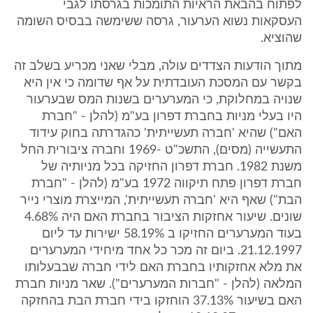
לפתוח בהבאת הראיות התומכות בגרסתו לגבי
העסקאות נשוא הערעור, גרסה ששימשה בבסיס השומה
שהוציא.
מתוך הודעות הצדדים עולה, מבלי שאני מכריע בשלב זה
בקשר עם המסכת העובדתית על אף שדומה כי אין היא
שנויה במחלוקת, כי המערערים בשנות המס שבערעור
היו בעלי מניות בחברת דפרון בע"מ (להלן - "חברת
האם") שהיא 'חברה תעשייתית' כהגדרתה בחוק עידוד
התעשייה (מסים), התשכ"ט -1969 וחברה ציבורית החל
משנת 1982. חברת דפרון החזיקה בכל מניותיה של
חברת דפרון פתח תיקווה 1972 בע"מ (להלן - "חברת
הבת") שאף היא 'חברה תעשייתית', המייצרת מוצרי נייר
שונים. שיעור אחזקות הציבור בחברת האם היה 4.68%
בעוד המערערים החזיקו ב 58.19% ישירות עד ליום
21.12.1997. ביום זה מכר כל אחד מיחידי המערערים
את מלא אחזקותיו בחברת האם לידי חברה שבבעלותו
המלאה (להלן - "חברות המערערים"). שאר מניות חברת
האם בשיעור 37.13% הוחזקו בידי חברת הבת בהחזקה