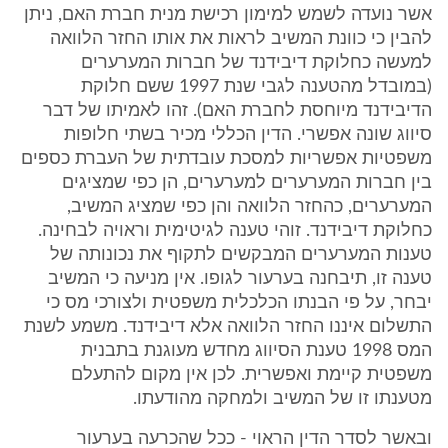
אשר נועדה לשמש למימון רכישת מנית חברת האם, ניתן
להבין כי כוונת המשיב לראות את אותו החזר הלוואה
למעשה כחלוקת דיבידנד של חברות המערערים
(במובדל מהטענה לגבי שנת 1997 ששם חלוקת
הדיבידנד מיוחסת לחברת האם). זהו לאמיתו של דבר
סיווג שונה אפשרי. הדין הכללי מכיר בשתי חלופות
משפטיות אפשריות למסכת עובדתית של העברת כספים
בין חברות המערערים למערערים, הן כפי שמציגים
המערערים, כהחזר הלוואה והן כפי שמציג המשיב,
כחלוקת דיבידנד. זוהי טענה לגיטימית וראויה לבחינה.
טענות המערערים המבקשים לתקוף את נכונותה של
טענה זו, תיבחנה בערעור לגופו. אין מניעה כי המשיב
יבחר, על פי הבנתו הכלכלית משפטית ולצורכי מס כי
התשלום איננו החזר הלוואה אלא דיבידנד. משמע לשנת
המס 1998 טענת הסיווג מחדש מעוגנת בתבנית
משפטית קיימת ואפשרית. לכן אין מקום להתעלם
מטענתו זו של המשיב ולמחקה מהודעתו.
ובאשר לסדר הדין הראוי - ככל שהכרעה בערעור