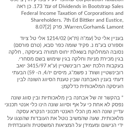
of Dividends in Bootstrap Sales עמ' 173. כן ראה
Federal Income Taxation of Corporations and
Shareholders. 7th Ed Bittker and Eustice,
Warren,Gorham& Lamont, פרק [2]8.07
בעניין אלי טל (עמ"ה (ת"א) 1214/02 אלי טל ציוד
וספורט בע"מ נ. פקיד שומה כפר סבא, (טרם פורסם)
נסובה המחלוקת בשאלת יחוס תמורה בעיסקה , חלקה
בגין מכירת מניות וחלקה בגין שימוש בשם מסחרי.
בעקבות הלכת יואב רובינשטיין (ע"א 3415/97 יואב
רובינשטיין ושות' נ פשמ"ג, מיסים יז/4, ה- 59) הבעתי
דעתי בענין האבחנה שבין טענת הסיווג השונה לבין
העיסקה המלאכותית כדלקמן:
” בהקשר זה של אבחנה בין מלאכותיות ובין סווג שונה
נפסק לא אחת כי על אף וסיווג שונה הינו כלי אנטי תכנוני
עדיין שונה הוא מן הכלי האנטי תכנוני הנקרא עסקה
מלאכותית. שעה שהמשיב נוטל את העובדות שהוצגו על
ידי הנישום ומעמידן על המציאות המשפטית והעובדתית