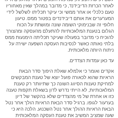
לאחר הכרזת הדיבידנד, כי מדובר במהלך שאין מאחוריו
טעם כלכלי או אחר ממשי וכי עיקר תכליתו לשלשל לידי
המערערים את אותם דיבידנדים בפטור ממס. טיעון
חלופי זה שבנימוקי השומה שונה ומושתת על הכוח
הגלום בטענת המלאכותיות להתעלם מהעסקה ומהצורך
להוכיח כי מדובר בפעולה שעיקר תכליתה הימנעות ממס
בלתי נאותה כאשר לנסיבות העסקה השפעה ישירה על
ניתוח היותה מלאכותית.
עד כאן עמדות הצדדים.
אקדים ואומר כי אלמלא שאלת היפוך סדר הבאת
הראיות שהוא לכאורה פועל יוצא של טענת המבקשים
למחיקת טענות הסיווג השונה כך שתיוותר רק טענת
המלאכותיות, לא הייתי נדרש לדון בשאלת תקפות טענה
כזו או אחרת של מי מהצדדים שלא בהקשר של דיון
בערעור לגופו. ברגיל סדר הבאת הראיות הולך אחר נטל
הבאת הראיות ההולך אחר נטל השכנוע. הלכה היא כי
שעה שמציב המשיב את טענת העסקה המלאכותית