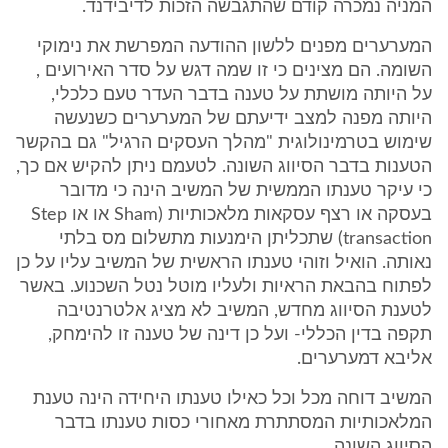
המניה נמכרה קודם שהתגבשה הזכות לדיבידנד.
המערערים מפנים ללשון ההודעה המפרשת את נימוקי
השומה. הם מצינים כי זו שמה דגש על סדר האירועים ,
על היותה מושתת על טענה בדבר העדר טעם כלכלי,
היותה מפנה למצב ידיעתם של המערערים כשנעשה
שימוש בטרמינולוגית "מהלך העסקים הרגיל" גם בהקשר
הטענות בדבר הסיווג השונה. לטעמם ניתן להקיש אם כך,
כי עיקר טענתו הממשית של המשיב הינה כי מדובר
בעסקה או רצף עסקאות מלאכותיות (Sham או או Step
transaction) שתכליתן הימנעות מתשלום מס בלתי
נאותה. הואיל וזוהי טענתו הראשית של המשיב עליו על כן
לפתוח בהבאת הראיות ולעליו מוטל נטל השכנוע. באשר
לטענת הסיווג מחדש, המשיב לא מציג אלטרנטיבה
תקפה בדין הכללי- ועל כן דינה של טענה זו להימחק,
אליבא דמערערים.
המשיב דוחה מכל וכל כאילו טענתו היחידה הינה טענת
המלאכותיות המסתתרת מאחורי כסות טענתו בדבר
הסיווג השונה.