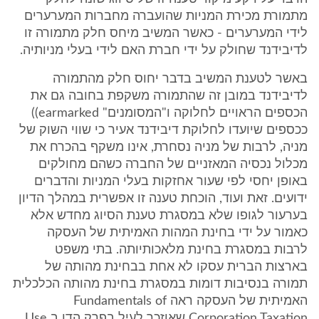
מתמורת מכירת המניות שהועברה מחברות המערערים
לידי המערערים - כאשר המשיב מיחס חלק מתמורה זו
לדיבידנד שחולק על ידי חברת האם לידי בעלי מניותיה.
באשר לטענת המשיב בדבר יחוס חלק מהתמורה
לדיבידנד במובן זה שהתמורה משקפת בחובה גם את
הכספים הראויים לחלוקה ו"המסומנים" earmarked))
ככספים שיועדו לחלוקת דיבידנד אעיר כי שווי השוק של
מניה, לרבות של מניה נסחרת, אינו משקף בהכרח את
מכלול נכסיה המאזניים של החברה כשהם מחולקים
באופן יחסי לפי שעור אחזקות בעלי המניות והדברים
ידועים. זאת ועוד, הוכחת טענה זו אפשרית במהלך הדיון
בערעור לגופו שלא במסגרת טענת הסיוג מחדש אלא
כאמור על ידי בחינת המהות האמיתית של העסקה
לרבות במסגרת בחינת מלאכותיותה. בתי משפט
בארצות הברית עסקו לא אחת בבחינת מהותה של
תמורה בנסיבות דומות במסגרת בחינת מהותה הכלכלית
האמיתית של העסקה ראה Fundamentals of
Corporation Taxation שאוזכר לעיל בפרק הדן ב Use