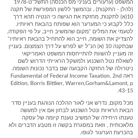
המשפט (ערעורים בעניני מס הכנסה) התשל"ט-1978
(להלן - התקנות) , ובהמשך ללשון המפורשת של תקנה
10(א) לתקנות, מחזקת את הגישה כי הנטיה תהא דרך
כלל לקבוע כי המערער הוא שפותח בהבאת ראיותיו.
לטעמי את המלים "מקום שהמשיב חייב, על פי הפקודה,
להצדיק את השומה, חייב הוא להתחיל בהבאת ראיותיו"
שבתקנה 10 (א) הנ"ל יש לפרש על דרך הצמצום. בעניין
זה מעניין להשוות להתייחסות המשפט האמריקאי
לשאלת נטל השכנוע ולמשקל הראייתי הדרוש לשם
ניטרולה של החזקה הקבועה שם בדבר נכונות השומה.
ראה Fundamental of Federal Income Taxation. 2nd
Edition, Borris Bittker, Warren,Gorham&Lamont, p
43-15.
מכל מקום, נדרש אני לאור ההלכה הנוהגת בעניין סדר
הבאת הראיות ונטל השכנוע לבחון אם אין למעשה
טענתו היחידה של המשיב טענת קיומה של עסקה
מלאכותית , וזאת במסגרת בקשה זו מטבע הדברים ולא
בהכרעת הערעור לגופו.