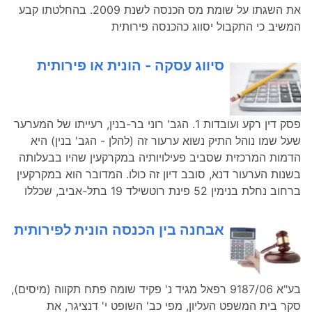
את השגתו על שומת מס הכנסה לשנת 2009. בהחלטתו קבע
המשיב כי התקבול יסווג כהכנסה פירותית
סיווג עסקה - הונית או פירותית
פסק דין רקע ועובדות 1. הגב' רוני בר-בנין, רעייתו של המערער
שעל שמו נוהל התיק נשוא ערעור זה (להלן - הגב' בנין) היא
הדמות המרכזית שסביב פעילויותיה במקרקעין שהיו בבעלותה
בשנות הערעור דנא, סובב דיון זה כולו. המדובר הוא במקרקעין
ברחוב נחלת בנימין 52 פינת רוטשילד 19 בתל-אביב, שכללו
אבחנה בין הכנסה הונית לפירותית
בע"א 9187/06 רפאל מגיד נ' פקיד שומה פתח תקווה (מיסים),
סקר בית המשפט העליון, מפי כב' השופט י' דנציגר, את