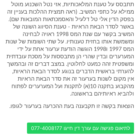
תתבסס על טענת המלאכותיות, אזי נטל השכנוע מוטל
ממילא על כתפי המשיב. (ראה תמצית ההלכות בעניין זה
בפסק הדין אלי טל דלעיל והאסמכתאות המובאות שם).
באשר לסדר הבאת הראיות - טענת הסיווג השונה של
המשיב בקשר עם שנת המס 1998 ראויה לבחינה
ומשמשת אותו בחזית טענותיו. על שתי השומות של שנות
המס 1997 ו1998 הוגשה הודעת ערעור אחת על ידי
המערערים ובדין שהרי הן מתבססות על מסכת עובדתית
ומשפטית זהה כמעט לחלוטין. במצב דברים זה ובהמשך
להערתי בראשית הדברים בנוגע לסדר הבאת הראיות,
אין מקום לשנות בערעור זה את סדר הבאת הראיות
מהקבוע בתקנה 10(א) לתקנות ועל המערערים לפתוח
ולהביא ראיותיהם בראשונה.
הוצאות בקשה זו תקבענה בעת ההכרעה בערעור לגופו.
לתיאום פגישה עם עורך דין חייגו 077-4008177