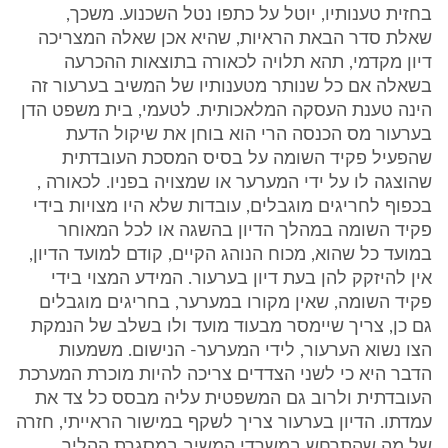
בחזית טענותיו, יוטל על כתפו נטל השכנוע. משכך,
שאלת סדר הבאת הראיות, שהיא אכן שאלה המצריכה
דיון מקדמי, תהא תלויה לכאורה בתוצאות ההכרעה
בשאלה אם כל שנותר מטענותיו של המשיב בערעור זה
הינה טענת העסקה המלאכותית. לטעמי, בית משפט הדן
בערעור מס הכנסה הרי הוא בוחן את שיקול הדעת
שהפעיל פקיד השומה על בסיס המסכת העובדתית
שהוצגה לו על ידי המערער או שמצויה בפניו. לכאורה ,
בכפוף לחריגים מוגבלים, עובדות שלא היו מצויות בידי
פקיד השומה במהלך הדיון בהשגה או לכל המאוחר
במועד כל שהוא, מכוח הנוהג הקיים, קודם למועד הדיון,
אין להיזקק להן בעת דיון בערעור. המידע המצוי בידי
פקיד השומה, שאין מקורו במערער, בחריגים מוגבלים
גם כן, צריך שיימסר מבעוד מועד ולו בשלב של הנמקת
הצו נשוא הערעור, לידי המערער- הנישום. משמעות
הדבר היא כי לשני הצדדים צריכה להיות מוכרת המערכת
העובדתית ולרוב גם המשפטית עליה מבסס כל צד את
עמדתו. הדיון בערעור צריך לשקף במישור הראייתי, חזרה
של מה שהתרחש במשרדי המשיב במסגרת ההליך