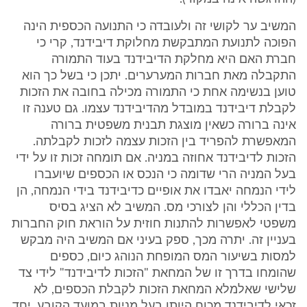
המשיב ער לקושי זה ולעובדה כי התנועה הכספית הינה
הפוכה לתנועת המתבקשת מחלוקת דיבידנד, קרי כי
חברת האם היא מחלקת הדיבידנד בעוד התמורה
התקבלה מאת חברות המערערים. יתכן כי בשל כך הוא
טוען בנשימה אחת כי התמורה מכילה בחובה את הזכות
לקבלת דיבידנד במובדל מהדיבידנד עצמו. גם טענה זו
אינה ברורה כשאין מוצגת תבנית משפטית ברורה
המאפשרת להפריד בין הזכות עצמה לזכות לקבלתה.
הזכות לדיבידנד אחוזה במניה. אם תומחה זכות זו על ידי
בעל המניה הרי שדומה כי הנכס או הכספים שיועברו
לידי הנמחה יאבדו את אופיים כדיבידנד בידי הנמחה, הן
בדין הכללי והן לצורכי מס. המשיב לא הציג בסיס
משפטי לאפשרות להתנות חוזית על הוראת חוק החברות
בעניין זה. יתרה מכך, ספק בעיני אם המשיב היה מבקש
למסות בשיעור המס המופחת הנוהג כיום, כספים
שהומחו בדרך זו של המחאת "הזכות לדיבידנד" לידי צד
שלישי שאלמלא המחאת הזכות לקבלת הכספים, לא
זכאי לדיבידנד מכוח היותו בעל מניות במועד הקובע. יחד