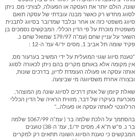
שונה, הולם יותר את העסקה או הפעולה, לצורכי מס. ניתן
לסווג מחדש רק כאשר מבנה עובדתי של עסקה תואם
סיווג משפטי כזה או אחר ובלבד שמדובר בסיווג לתבנית
משפטית מוכרת על פי הדין הכללי. המבקשים נסמכים בן
השאר על עניין שחם (עמ"ה 179/97 שמואל שחם נ.
פקיד שומה תל אביב 1, מסים יד/4 עמ' ה-12 :
"טענת סיווג שגוי המועלית על ידי המשיב בערעור מס,
אין מקומה אלא באותם מקרים בהם ניתן לכאורה לסווג
אותה עסקה או פעולה העומדת לדיון, בדרכים שונות,
ובצורה אחרת משסיווגה מי שביצעה.
שאלת קיומן של אותן דרכים לסיווג שונה מן המוצהר,
מוכרעת בעיקרו של דבר, מזווית הראיה של הדין הכללי
הרלוונטי לאותה עסקה או פעולה..."
בהסתמך על הלכת שלמה בר ( עמ"ה 1067/99 שלמה
בר נ. פ"ש ת"א 4, מסים יד/1, עמ' ה-38) טוענים
המבקשים כי טענת הסיווג השונה תתאים רק למקרים