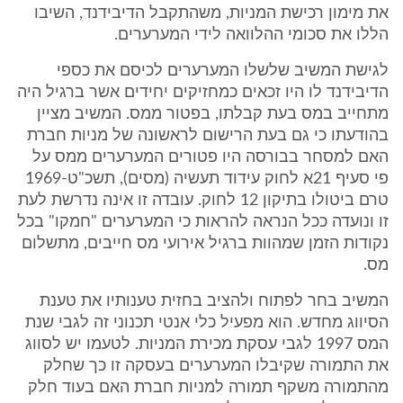
את מימון רכישת המניות, משהתקבל הדיבידנד, השיבו
הללו את סכומי ההלוואה לידי המערערים.
לגישת המשיב שלשלו המערערים לכיסם את כספי
הדיבידנד לו היו זכאים כמחזיקים יחידים אשר ברגיל היה
מתחייב במס בעת קבלתו, בפטור ממס. המשיב מציין
בהודעתו כי גם בעת הרישום לראשונה של מניות חברת
האם למסחר בבורסה היו פטורים המערערים ממס על
פי סעיף 21א לחוק עידוד תעשיה (מסים), תשכ"ט-1969
טרם ביטולו בתיקון 12 לחוק. עובדה זו אינה נדרשת לעת
זו ונועדה ככל הנראה להראות כי המערערים "חמקו" בכל
נקודות הזמן שמהוות ברגיל אירועי מס חייבים, מתשלום
מס.
המשיב בחר לפתוח ולהציב בחזית טענותיו את טענת
הסיווג מחדש. הוא מפעיל כלי אנטי תכנוני זה לגבי שנת
המס 1997 לגבי עסקת מכירת המניות. לטעמו יש לסווג
את התמורה שקיבלו המערערים בעסקה זו כך שחלק
מהתמורה משקף תמורה למניות חברת האם בעוד חלק