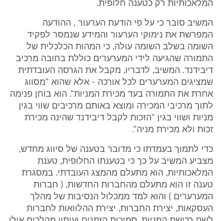
המלאכותיות רק כטענה חלופית.
המשיב סובר כי על פי הודעת הערעור , ההודעה
המפרשת את נימוקי הערעור והמידע שנמסר לפקיד
השומה בשלב השומה עולה, כי המהות הכלכלית של
התמורה שהגיעה לידי המערערים כוללת בחובה מרכיב
דיבידנד. המשיב, לדבריו, מקבל את הגרסה העובדתית
שמציגים המערערים לכל אורכה - אלא שהוא "מסווג
אחרת את התמורה בעד מכירת המניות". הוא בוחן פנימה
לתוך מרכיבי המכירה ומוצא באותם מרכיבים שווי בגין
מניות ושווי בגין "הזכות לקבל דיבידנד שהינה מכירת
זכות ולא מכירת מניה".
כדי לתמוך בעמדתו כי מדובר בטענה של סיווג מחדש,
מצביע המשיב על כך כי בטענתו החלופית, טענת
המלאכותיות, הוא מתעלם מהמצג העובדתי. במסגרת
טענה זו הוא מתעלם מהחברות החדשות, ( חברות
המערערים ) והוא למד ממכלול הנסיבות של מהלך
העסקאות, יצירת החברות, יצירת ההלוואות לחברות
לשם רכישת המניות, סמיכות הזמנים ועיתוי מהלכים אילו