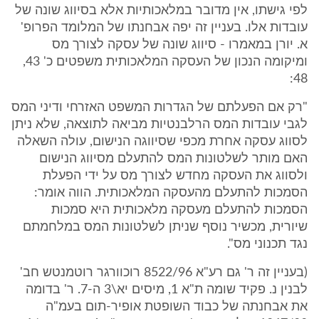
לפי גישתו, אין מדובר במלאכותיות אלא בסיווג שונה של
עובדות אלו. בעניין זה יפה אבחנתו של המלומד הפרופ'
א. יורן במאמרו - סיווג שונה של עסקה לצורך מס
ומיקומה הנכון של העסקה המלאכותית משפטים כ' 43,
48:
"רק אם הפעלתם של הגדרות המשפט האזרחי ודיני המס
לגבי עובדות המס הרלבנטיות מביאה לתוצאה, שלא ניתן
לסווג עסקה אחרת מכפי שסיווגה הנישום, עולה השאלה
האם מותר לשלטונות המס להתעלם מסיווג הנישום
ולסווג את העסקה מחדש לצורך מס על ידי הפעלת
הסמכות להתעלם מהעסקה המלאכותית. הווה אומר:
הסמכות להתעלם מעסקה מלאכותית היא סמכות
שיורית, מכשיר נוסף שניתן לשלטונות המס במלחמתם
נגד תכנוני מס".
(בעניין זה ר' גם רע"א 8522/96 רוכוורגר רוטמנטש חב'
לבנין נ. פקיד שומה ת"א 1, מיסים יא\3 ה-7. ר' בדומה
את אבחנתה של כבוד השופטת אופיר-תום בעמ"ה