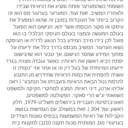
השומתי כשהמערער פותח ומציג את הראיות שבידו
ולאחריו המשיב. זאת ועוד, המערער בערעור מס הוא זה
הקרוב ביותר אל העובדות במובן זה שהוא המפעיל את
עיסקו או מקור הכנסתו אשר יהא. הנישום הוא הפועל
בעולם המעשה והמצוי בעולם העיסקי הכלכלי בו הוא
פועל לכן בידו מירב המידע בכל הנוגע לדו"ח או העיסקה
נשוא הערעור. המשיב מבסס בדרך כלל את ידיעתו על
ומתוך המידע שמסר הנישום. אך טבעי הוא שהנישום
יפתח ויביא ראשון את ראיותיו. כאשר עובדה מצויה בגדר
ידיעתו המיוחדת של בעל דין זה או אחר אזי "נקודה זו
עשויה להפחית את כמות הראיות שתידרש מן התובע
להרמת נטל הבאת הראיות והעברתו אל הנתבע" ( ראה
אליהו ארנון, דיני ראיות, המכון למחקרי חקיקה ולמשפט
השוואתי ע"ש הרי סאקר, הפקולטה למשפטים,
האוניברסיטה העברית בירושלים תשל"ט-1979, חלק
ראשון, עמ' 204 ). זאת במשולב עם הגמישות בנושא
הקבילות של ראיות המשמשות בבסיס טענות הצדדים
בערעורי מס, המותרת מכוח תקנה 10(ב) לתקנות בית