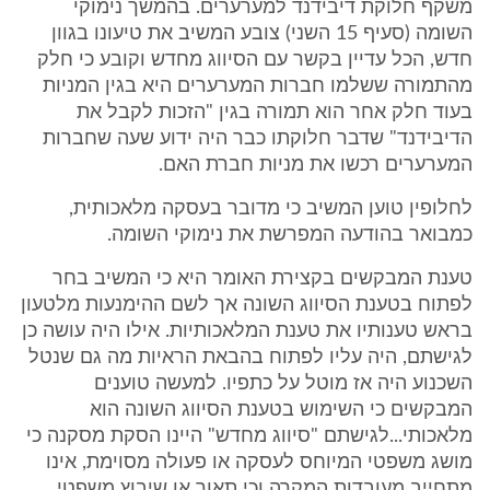
משקף חלוקת דיבידנד למערערים. בהמשך נימוקי
השומה (סעיף 15 השני) צובע המשיב את טיעונו בגוון
חדש, הכל עדיין בקשר עם הסיווג מחדש וקובע כי חלק
מהתמורה ששלמו חברות המערערים היא בגין המניות
בעוד חלק אחר הוא תמורה בגין "הזכות לקבל את
הדיבידנד" שדבר חלוקתו כבר היה ידוע שעה שחברות
המערערים רכשו את מניות חברת האם.
לחלופין טוען המשיב כי מדובר בעסקה מלאכותית,
כמבואר בהודעה המפרשת את נימוקי השומה.
טענת המבקשים בקצירת האומר היא כי המשיב בחר
לפתוח בטענת הסיווג השונה אך לשם ההימנעות מלטעון
בראש טענותיו את טענת המלאכותיות. אילו היה עושה כן
לגישתם, היה עליו לפתוח בהבאת הראיות מה גם שנטל
השכנוע היה אז מוטל על כתפיו. למעשה טוענים
המבקשים כי השימוש בטענת הסיווג השונה הוא
מלאכותי...לגישתם "סיווג מחדש" היינו הסקת מסקנה כי
מושג משפטי המיוחס לעסקה או פעולה מסוימת, אינו
מתחייב מעובדות המקרה וכי תאור או שיבוץ משפטי