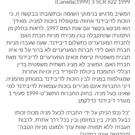
Canada[1999] 3 SCR 622 1999)
המשיב מדגיש בנימוקי השומה ובתשובתו בבקשה זו, כי
הזכות לדיבידנד אחוזה ומקופלת בזכות למניה. מאידך
הוא מבקש בקשר עם שנת המס 1997, לראות בחלק מן
התמורה שהתקבלה בגין מכירת מניות חברת האם
לחברת המערערים כתשלום דיבידנד. שעה שעברו מניות
חברת האם לידי חברות המערערים לא ברור על פי איזו
תבנית משפטית קיימת זכאים המערערים לדיבידנד מאת
חברת האם. המשיב לא מציג תשתית משפטית בדין
הכללי התומכת ביכולת להפריד בין זכויות אחרות
שמגולמות במניה לבין הזכות לדיבידנד במנותק מהמניה.
דיני החברות אינם מכירים בזכות עצמאית לדיבידנד למי
שאינו בעל מניה. בחוק החברות התשנ"ט-1999 סעיף 1
מוגדר דיבידנד כדלקמן:
"כל נכס הניתן על ידי החברה לבעל מניה מכוח זכותו
כבעל מניה, בין במזומן ובין בכל דרך אחרת, לרבות
העברה ללא תמורה שוות ערך ולמעט מניות הטבה"
(ההדגשה אינה במקור).