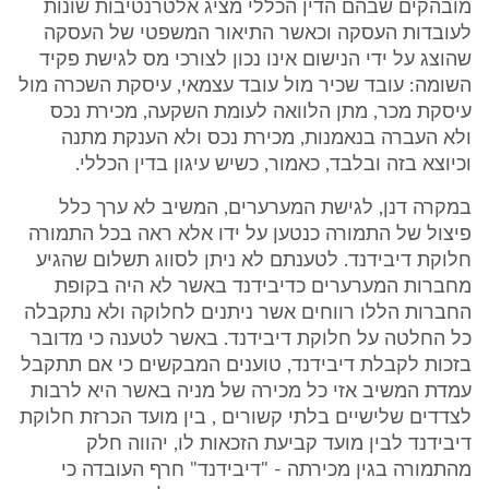
מובהקים שבהם הדין הכללי מציג אלטרנטיבות שונות
לעובדות העסקה וכאשר התיאור המשפטי של העסקה
שהוצג על ידי הנישום אינו נכון לצורכי מס לגישת פקיד
השומה: עובד שכיר מול עובד עצמאי, עיסקת השכרה מול
עיסקת מכר, מתן הלוואה לעומת השקעה, מכירת נכס
ולא העברה בנאמנות, מכירת נכס ולא הענקת מתנה
וכיוצא בזה ובלבד, כאמור, כשיש עיגון בדין הכללי.
במקרה דנן, לגישת המערערים, המשיב לא ערך כלל
פיצול של התמורה כנטען על ידו אלא ראה בכל התמורה
חלוקת דיבידנד. לטענתם לא ניתן לסווג תשלום שהגיע
מחברות המערערים כדיבידנד באשר לא היה בקופת
החברות הללו רווחים אשר ניתנים לחלוקה ולא נתקבלה
כל החלטה על חלוקת דיבידנד. באשר לטענה כי מדובר
בזכות לקבלת דיבידנד, טוענים המבקשים כי אם תתקבל
עמדת המשיב אזי כל מכירה של מניה באשר היא לרבות
לצדדים שלישיים בלתי קשורים , בין מועד הכרזת חלוקת
דיבידנד לבין מועד קביעת הזכאות לו, יהווה חלק
מהתמורה בגין מכירתה - "דיבידנד" חרף העובדה כי