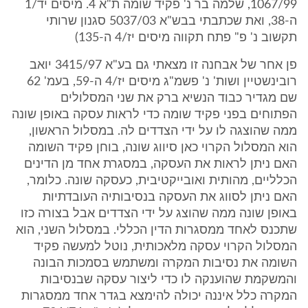
1067/99, שלמה בר נ' פקיד שומה ת"א 4. מיסים יד/1
ה-38, ואת שכתבתי בבש"א 5037/03 סגנון שרותי
תקשוב נ' פ" פתח תקווה מיסים יז/4 ה-135)
פן אחר של אבחנה זו מצאתי גם בע"א 3415/97 יואב
רובינשטיין ושות' נ' פשמ"ג מיסים יז/4 ה-59, בעמ' 62
שם מגדיר כבוד הנשיא ברק את שני המסלולים
הפתוחים בפני פקיד שומה כדי לראות עסקה באופן שונה
ממה שהוצגה לו על ידי הצדדים לה. במסלול הראשון,
הוא המסלול הקרוי כאן סיווג שונה, בוחן פקיד השומה
האם ניתן לראות את העסקה, במסגרת אחד מן הדינים
הכלליים, מהותית ואובייקטיבית, כעסקה שונה. כלומר,
האם ניתן לסווג את העסקה בנסיבותיה העובדתיות
באופן שונה ממה שהוצג על ידי הצדדים אבל בצורה כזו
שתכנס לאחד ממסגרות הדין הכללי. במסלול השני, הוא
המסלול הקרוי עסקה מלאכותית, נוטל למעשה פקיד
השומה את נסיבות המקרה ומשתמש בסמכות הבונה
והמשקמת שהוענקה לו כדי ליצור עסקה שבנסיבות
המקרה כלל איננה יכולה להימצא בגדר אחד ממסגרות