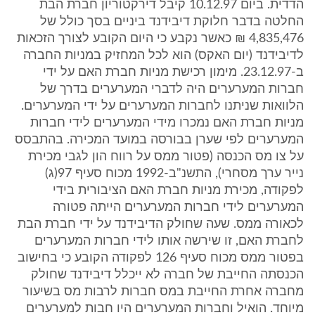
הדדית. ביום 10.12.97 קיבל דירקטוריון חברת הבת
החלטה בדבר חלוקת דיבידנד ביניים בסך כולל של
4,835,476 ₪ כאשר נקבע כי היום הקובע לצורך הזכאות
לדיבידנד (יום האקס) הוא לכל המחזיק במניות החברה
ב-23.12.97. מימון רכישת מניות חברת האם על ידי
חברות המערערים היה לדברי המערערים בדרך של
הלוואות שניתנו לחברות המערערים על ידי המערערים.
מניות חברת האם נמכרו מידי המערערים לידי חברות
המערערים לפי שערן בבורסה במועד המכירה. בהתבסס
על צו מס הכנסה (פטור ממס על רווח הון לגבי מכירת
נייר ערך מסחרי), התשנ"ב-1992 מכוח סעיף 97(ג)
לפקודה, מכירת מניות חברת האם הציבורית בידי
המערערים לידי חברות המערערים הייתה פטורה
לכאורה ממס. שעה שחולק הדיבידנד על ידי חברת הבת
לחברת האם, זו שירשה אותו לידי חברות המערערים
בפטור ממס מכוח סעיף 126 לפקודה הקובע כי בחישוב
הכנסתה החייבת של חברה לא ייכלל דיבידנד שחולק
מחברה אחרת החייבת במס חברות לרבות מס בשיעור
מיוחד. הואיל וחברות המערערים היו חבות למערערים