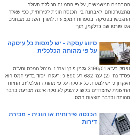
המבחנים המשמשים, על פי התמונה הכוללת העולה
מהצטרפותם, לאבחנה בין הכנסה הונית לפירותית, כפי שאלה
התגבשו בפסיקה ובספרות המקצועית לאורך השנים. מבחנים
אלו פורטו שם כדלקמן, תוך
סיווג עסקה - יש למסות כל עיסקה
על פי מהותה הכלכלית
נפסק בע"א 3196/01 גלמן פינץ ואח' נ' מנהל המכס ומע"מ
פס"ד נח' (2) עמ' 682 רע 690 כי: "עקרון יסוד בדיני המס הוא
העקרון כי יש למסות כל עיסקה על פי מהותה הכלכלית. החזות
החיצונית שהצדדים בקשו להעניק לעיסקה איננה מכרעת בדבר
מהותה ובדבר תוצאות המס
הכנסה פירותית או הונית - מכירת
דירות