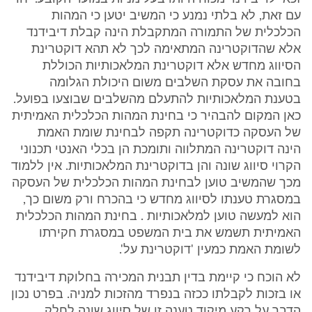
עם זאת, לא בלתי נמנע כי המשיב יטען כי המהות
הכלכלית של התמורה המתקבלת הינה קבלת דיבידנד
אלא שהדוקטרינה המתאימה לכך לא תהא דוקטרינת
הסיווג מחדש אלא דוקטרינת המלאכותיות הכוללת
בחובה את עסקת השלבים משום היכולת הגלומה
בטענת המלאכותיות להתעלם מהשלבים שבוצעו בפועל.
כאן המקום להבהיר כי בחינת המהות הכלכלית האמיתית
של העסקה כדוקטרינה תקפה לבחינת שומת האמת
הינה דוקטרינה המתלווה ותומכת הן בכלי האנטי תכנוני
הקרוי סיווג שונה והן בדוקטרינת המלאכותיות. אין ללמוד
מכך שהמשיב טוען לבחינת המהות הכלכלית של העסקה
במסגרת טענתו לסיווג מחדש כי בהכרח ורק משום כך,
הוא למעשה טוען למלאכותיות . בחינת המהות הכלכלית
האמיתית תשמש את בית המשפט במסגרת חקירתו
לשומת האמת כמעין 'דוקטרינת על'.
לא הוכח כי קיימת בדין תבנית המכירה בחלוקת דיבידנד
או בזכות לקבלתו ככזה בנפרד מהזכות למניה. בפרט נכון
הדבר על רקע מיקוד טענה זו של סיווג שונה לחלק