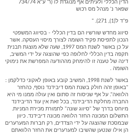
הדין הכללי ולעיתים אף מנוגדת לו (ר' ע"א 734/74
שפאר נ' מנהל מס רכוש
פ"ד ל(1), 271). "
סיווג מחדש שורשיו הם בדין הכללי - בסיווג המשפטי
הנכון לתפיסת פקיד השומה לצורך מיסוי העסקה. אשר
על כן באשר לשנת המס 1997, שעה שלא מוצגת תבנית
תקפה בדין הכללי לחלופה כפי שהוצגה על ידי המשיב,
דינה של טענה זו להימחק מההודעה המפרשת את נימוקי
השומה .
באשר לשנת 1998, המשיב קובע באופן לאקוני כדלקמן :
"באופן זהה חולק בשנת המס דיבידנד נוסף, כהחזר
הלוואה". על אף שניסוח זה סתום ואין עולה ממנו מי היא
החברה מחלקת הדיבידנד, בכל זאת אין עוד הדיבידנד
מיוחס בדרך של "סיווג שונה" לתמורת מכירת המניות.
התשלום המכונה החזר הלוואה מכונה דיבידנד. כיוון
שבמסכת שהוצגה על ידי הצדדים, רק חברות המערערים
הן אילו שנטען שהשיבו למערערים את החזר הלוואתם