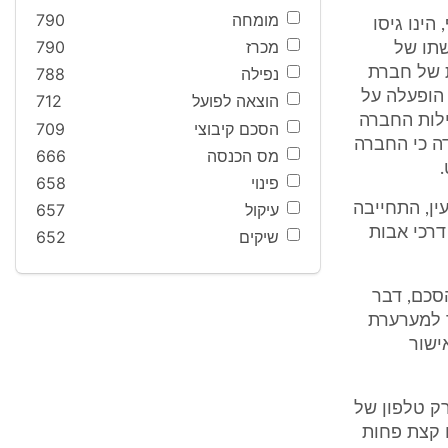
מומחה
790
הינו גיסו
מכרז
790
תו של
ת של חברת
נפילה
788
הופעלה על
הוצאה לפועל
712
ילות החברה
הסכם קיבוצי
709
דה כי החברה
מס הכנסה
666
פינוי
658
ן, התחייבה
עיקול
657
רכי אבות
שיקים
652
סכם, דבר
ר למערערת
אישור
ק טלפון של
שונה שלה נושאת תאריך 12.1.296, דהיינו קצת פחות