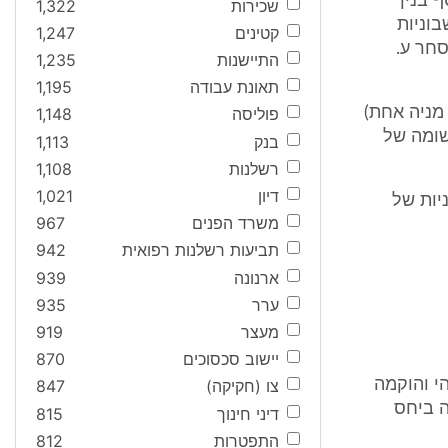
 בנין
שכירות
1,322
כן בחשבוניות
קטינים
1,247
סחר ע.
התיישנות
1,235
תאונת עבודה
1,195
 (בעלת מניה אחת)
פוליסה
1,148
 הרשומה של
בנק
1,113
רשלנות
1,108
דיון
1,021
יות של
משרד הפנים
967
תביעות רשלנות רפואית
942
ארנונה
939
ערר
935
מעצר
919
יישוב סכסוכים
870
י והוקמה
צו (חקיקה)
847
ה ביחס
דיני חינוך
815
התפטרות
812