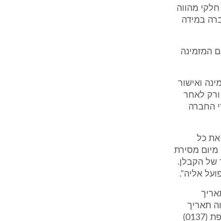
חלקי מהווה
ברה במידה
ם המזמינה
נה ואישור
ורק לאחר
י החברה
את כל
מיום מסירת
הסופי המצטבר של הקבלן.
על אליה".
אריך
ן מוזר ותמוה תאריך
זהה (11.6.98). חלפו ימים ספורים וחאסקיה הוציא למערערת חשבונית נוספת (0137)