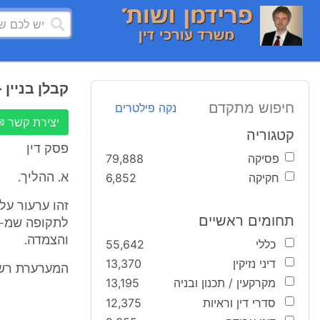
קבלן בניין 
חיפוש מתקדם
נקה פילטרים
יצירת קשר ✉
קטגוריה
פסק דין
פסיקה
79,888
חקיקה
6,852
א. ההליך.
זהו ערעור ע
תחומים ראשיים
והצמדה.
כללי
55,642
דיני נזיקין
13,370
המערערת רשומ
מקרקעין / תכנון ובניה
13,195
סדרי דין וראיות
12,375