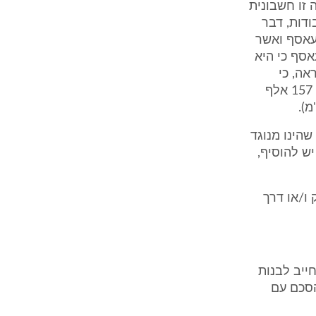
 זו חשבונית
עבודות, דבר
24.2.9 שנשלח לחברת עאסף ואשר
סף כי היא
אה, כי
חברת עאסף או מי מטעמה הוציאו למערערת 4 חשבוניות בסך כולל של כ- 157 אלף
כמו כן מצילום החשבוניות עולה, כי הן נושאות תאריך 10.3.97 ואף 31.5.97 שהינו מנוגד
יש להוסיף,
ו/או דרך
ייב לבנות
ופיע בהסכם עם