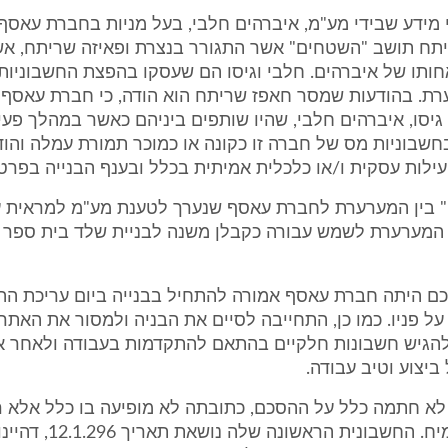
פי מידע שבידי מע"מ, איברהים חלבי, בעל מניות בחברת עאסף, 
תח תושב "השטחים" אשר התגורר בנצרת ופאיזה שריתח, אש
חותו של איברהים. חלבי וגיסו הם שעסקו בהפצת החשבוניו
ת. בהודעות שמסר חאפז שריתח הוא הודה, כי חברת עאסף 
די גיסו, איברהים חלבי, שהיו שותפים ביניהם כאשר במהלך פע
חשבוניות מס של חברה זו כקונה או כמוכר תמורת עמלה והו
לות עסקית ו/או כלכלית אמיתית בכלל ובענף הבנייה בפרט.
" בין המערערת לחברת עאסף שנערך לטענת מע"מ למראית עי
המערערת לשמש עבורה כקבלן משנה לבניית שלד בית ספר ד
ם היתה חברת עאסף אמורה להתחיל בבנייה ביום עריכת הה
ל פניו. כמו כן, התחייבה לסיים את הבניה ולמסור את האת
 30.1.97 ולהגיש חשבונות חלקיים בהתאם להתקדמות בעבודה ולאחר 
יצוע וטיב עבודה.
א חתמה כלל על ההסכם, כתובתה לא מופיעה בו כלל אלא ר
אחד בשם סמיח. החשבונית הרא