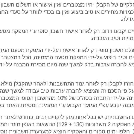
לקיים של הקבלן יהיו מצטברים ואין אישור או תשלום חשבון 
כמויות מחירים או טיב ביצוע ואין בו בכדי לוותר על סעדי הח
ו לה.
ים יקבעו וידונו רק לאחר אישור חשבון סופי ע"י המפקח מטע
מויות וטיב העבודה.
לם חשבון סופי רק לאחר אישורו על-ידי המפקח מטעם המזמי
ים וטיב ביצוע על-ידי המפקח מטעם המזמינה, הכל במצטבר 
א לחברה ערבות בדק למשך שנה מיום מסירת המבנה על-יד
וחזרו לקבלן רק לאחר גמר התחשבנות ולאחר שהקבלן מילא 
על פי הסכם זה והמציא לחברה ערבות טיב עבודה למשך שנה 
המבנה למזמינה על-ידי החברה בסה"כ של 10% מהחשבון 
בנה יקבע עפ"י המועד הקבוע ע"י המזמינה ומסירת האתר בפו
 החשבוניות, יש בכל אחת מהן ליקויים רבים. כחודש לאחר ת
ההסכם הוציא חאסקיה 2 חשבוניות (130 + 129) הנושאות באופ