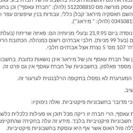
כות את מס התשומות הכלול בחשבוניות של חברת ב.ע. עאסף
פיתוח בע"מ, עוסק מורשה מס 512208810 (להלן: "חברת עאסף") ו
שם חאסקיה מיראג’ קבלן כללי, עבודות בנין שיפוצים עפר ו
חברת עאסף נוסדה ביום 21.9.95 ובעלי מניותיה הם: פאיזה שריתח
וחלבי אברהים (בעל 99 מניות). חלבי אברהים רשום כמנהלה. הכתובת
הים חלבי.
 של חברת עאסף והן של מיראג’ אינן נושאות כתובת. בחשבונ
 מספר פאלפון. בחשבוניות של חברת עאסף אין גם פרט זה.
רי המערערת לא נפסלו בתקופה הרלבנטית לערעור זה.
יב.
י מדובר בחשבוניות פיקטיביות. ואלה נימוקיו:
אסף, הרי חברה זו ריקה מכל תוכן או פעילות כלכלית כלשה
חשבוניות פיקטיביות בלבד. מידע זה עלה בחקירה שהתקיימ
ה פול האוס אשר אף היא עוסקת בחשבוניות פיקטיביות.