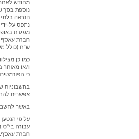
מחודש לאחר כ
נתפס על-ידי
מפגרת באופן 
ש"ח (כולל מע"מ) ה
ו/או מאוחר ב
כי הפורמטים 
בחשבוניות של
אפשרית להת
באשר לחשבוני
על פי הנטען 
חברת עאסף.