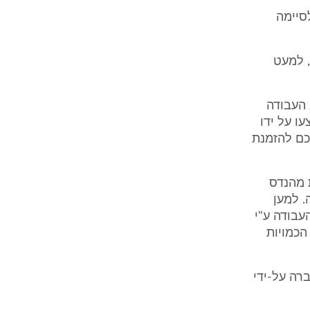
הסכם, התחייב חאסקיה להתחיל בעבודה ב- 10.5.98, לסיימה
, למעט
 העבודה
ו על ידו
כם להזמנת
 מהנדס
. למען
עבודה ע"י
הכמויות
ור חשבון החברה על-ידי