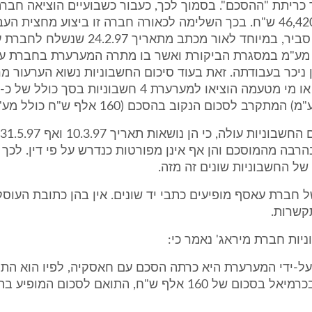
ריתת "ההסכם". בסמוך לכך, כעבור כשבועיים הוציאה חברה
נוספת בסך 46,420 ש"ח. בכך השלימה לכאורה חברה זו ביצוע מחצית ה
הנראה בלתי סביר, במיוחד לאור מכתב מתאריך 7
 מע"מ במסגרת הביקורת ואשר בו מתרה המערערת בחברת עא
ניכר בעבודתה. זאת בעוד סיכום החשבוניות נשוא הערעור מר
מתקרב לסכום הנקוב בהסכם (160 אלף ש"ח כולל מע"מ).
הרבה מהמוסכם והן אף אינן מפורטות כנדרש על פי דין. לכך 
של החשבוניות שונים זה מזה.
 חברת עאסף מופיעים כתבי יד שונים. אין בהן כתובת העוסק 
קשרות.
ות חברת מיראג' נאמר כי:
על-ידי המערערת היא כרתה הסכם עם חאסקיה, לפיו הוא התח
עבורה בי"ס בכרמיאל בסכום של 160 אלף ש"ח, התואם לסכום המ