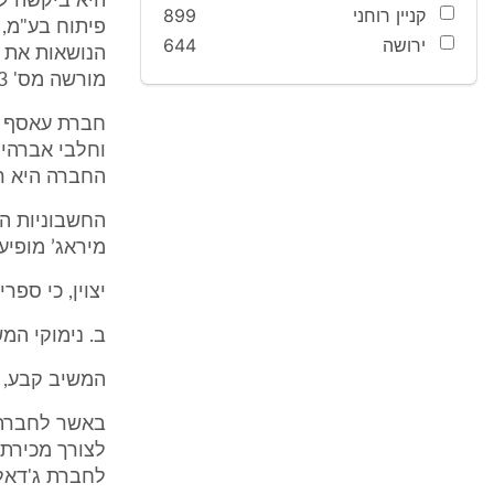
היא ביקשה לנ
קניין רוחני
899
ירושה
644
הנושאות את ה
מורשה מס' 03450813 (להלן: " מיראג'").
החברה היא רח' 107 מס' 5 נצרת אצל אבר
החשבוניות הן
מיראג’ מופיע
יצוין, כי ספ
ב. נימוקי המש
המשיב קבע, כ
באשר לחברת ע
לצורך מכירת 
לחברת ג'דאלל