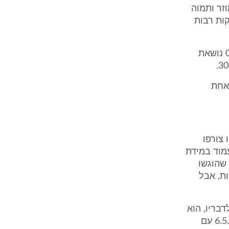
אף הן באופן מוזר ותמוה
אריך 20.7.98, כוללת מחיקות רבות
חשבונית מס' 000162 נושאת תאריך 30.10.98 ואילו חשבונית מס' 000167 נושאת
האחת
צורפו
מוד במידת
 שהוגשו
יביות, אבל
. לדבריו, הוא
לא מכיר את החברה המערערת והוא אמר שאינו זוכר שערך הסכם מיום 6.5.98 עם