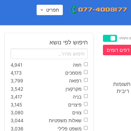
תפריט
ן טקסט
חיפוש לפי נושא
דפים דומים
חוזה
4,941
מסמכים
4,173
רפואה
3,799
תשומות
מקרקעין
3,542
ם של 65,000 ש"ח קרן ו- 13,860 ש"ח ריבית
בניה
3,417
פיצויים
3,145
צווים
3,080
שאלות משפטיות
3,044
משפט פלילי
3,036