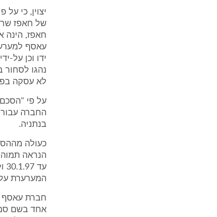
יצוין, כי על 
של חאפז שרי
חאפז, הינה א
עאסף למערער
ידו וכן על-י
נהגו לסחור ב
לא עסקה בפעי
על פי "הסכם
החברה עבור 
בנתניה.
כעולה מההסכ
הנראה תמוה ע
עד
המערערת על ב
חברת עאסף ל