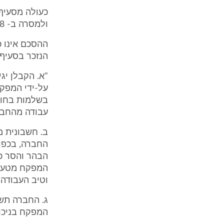
ולמסרה ב- 20.7.98.
ההסכם אינו כ
הנזכר בסעיף 4 שהינו כללי והקובע
"א. הקבלן יג
על-ידי המפקח
בשלמות בחוד
עבודה מהחבר
ב. חשבונית 
החברה, בכפוף
הבהר והסר כ
המפקח מטעם ה
וטיב העבודה,
המפקח בניכוי 10% דמי עכבון בכל חשבון וח