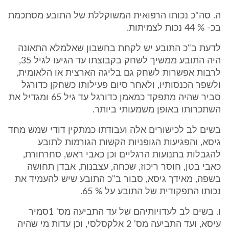
ה. סה"כ נכותו הרפואית המשוקללת של התובע מסתכמת
בכ- % 44 נכות לצמיתות.
לדעת ב"כ התובע יש לקחת בחשבון שאלמלא התאונה
היה התובע ממשיך לשחק בקבוצתו עד הגיעו לגיל 35,
לרבות אפשרות לשחק גם בליגה הארצית או הלאומית,
ולשפר הכנסותיו, ולאחר סיום פעילותו כשחקן כדורגל
סביר שהיה מתפקד כמאמן כדורגל עד גיל 65 ומגדיל את
השתכרותו באופן משמעותי ביותר.
בשים לב לכישורים אלה ועבודתו כמתקין דודי שמש מחד
גיסא, והפגיעות הגופניות הקשות הגורמות לתובע
להגבלות בתנועות הרגליים וכן כאבי ראש, סחרחורת,
כאבי בטן, חוסר ריכוז, שכחה, עצבנות, אבדן תחושה
בשפה, מאידך גיסא, סבור ב"כ התובע שיש להעמיד את
נכותו התפקודית של התובע על % 65.
ו. בשים לב לעדויותיהם של עד התביעה מס' 1סמיר
עיסא, ועד התביעה מס' 2 אלקסלסי, וכן עדות מי שהיה