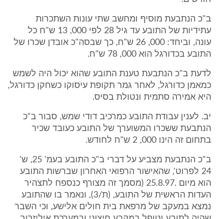
ב"כ הנתבעת מוסיף ומחשב שתי עונות השתכרות
עתידיות של התובע עד גיל 28 לפי 000, 13 ש"ח כל
עונה, וביחד: 000, 26 ש"ח, כך שבסה"כ אובדן שכרו של
התובע בכדורגל הוא 000, 78 ש"ח.
לדעת ב"כ הנתבעת טענת התובע שהוא יכול היה לשמש
כמאמן כדורגל, לאחר גמר תקופת עיסוקו כשחקן כדורגל,
היא אמירה סתמית ונטולת בסיס.
יב. לענין עבודת התובע כמרכיב דודי שמש, סבור ב"כ
הנתבעת ששכרו המשוערך של התובע כעובד שכיר
בתחום זה הינו 000, 2 ש"ח לחודש.
ב"כ הנתבעת מצביע על דברי ב"כ התובע בעמ' 25, ש'
24 לפרוט', שהאישור הרפואי האחרון שברשות התובע
הוא מיום .25.8.97 (מסמך זה מצורף כנספח לתצהיר
העדות הראשית של התובע, (ת/3), ונאמר בו שהתובע
נמצא במעקב של מרפאת בית חולים אלישע, וכי השבר
שהיה לתובע וטופל במקבע חיצוני ובמערכת איליזרוב,