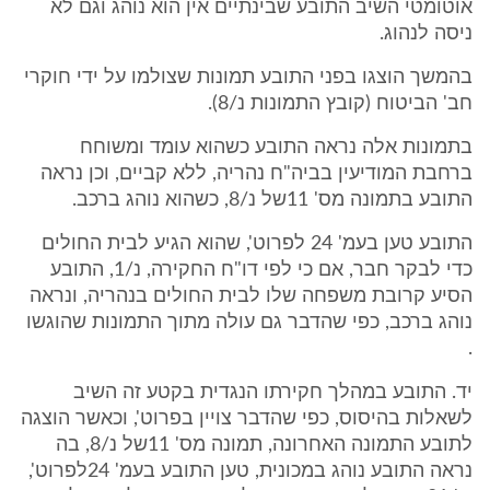
אוטומטי השיב התובע שבינתיים אין הוא נוהג וגם לא
ניסה לנהוג.
בהמשך הוצגו בפני התובע תמונות שצולמו על ידי חוקרי
חב' הביטוח (קובץ התמונות נ/8).
בתמונות אלה נראה התובע כשהוא עומד ומשוחח
ברחבת המודיעין בביה"ח נהריה, ללא קביים, וכן נראה
התובע בתמונה מס' 11של נ/8, כשהוא נוהג ברכב.
התובע טען בעמ' 24 לפרוט', שהוא הגיע לבית החולים
כדי לבקר חבר, אם כי לפי דו"ח החקירה, נ/1, התובע
הסיע קרובת משפחה שלו לבית החולים בנהריה, ונראה
נוהג ברכב, כפי שהדבר גם עולה מתוך התמונות שהוגשו
.
יד. התובע במהלך חקירתו הנגדית בקטע זה השיב
לשאלות בהיסוס, כפי שהדבר צויין בפרוט', וכאשר הוצגה
לתובע התמונה האחרונה, תמונה מס' 11של נ/8, בה
נראה התובע נוהג במכונית, טען התובע בעמ' 24לפרוט',