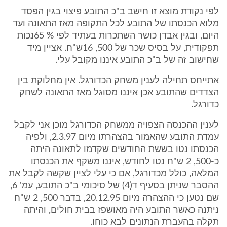
לפי נקודת מוצא זו חישב ב"כ התובע פיצוי בגין הפסד
מלוא הכנסתו של התובע לכל התקופה מאז התאונה ועד
היום, ובגין אבדן כושר השתכרות בעתיד לפי % 65נכות
תפקודית, על בסיס שכר של 500, 16ש"ח. אציין מיד
שחישוב זה של ב"כ התובע איננו מקובל עלי.
אתייחס תחילה לענין משחק הכדורגל. אין מחלוקת בין
הצדדים שהתובע אכן איננו מסוגל מאז התאונה לשחק
כדורגל.
לענין ההכנסה הצפויה ממשחק הכדורגל מוכן אני לקבל
עמדת התובע שהאמור בהצהרתו מיום 2.3.97, ולפיה
הכנסתו נטו בששת החודשים שקדמו לתאונה היתה
כ-500, 2 ש"ח נטו לחודש, איננו משקף את הכנסתו
המלאה, כולל מכדורגל, אם כי עלי לציין שקשה לקבל את
ההסבר שניתן בסעיף ד(4) של סיכומי ב"כ התובע, עמ' 6,
שם נטען כי ההצהרה מיום 20.12.95, בדבר 500, 2 ש"ח
ניתנה כאשר התובע היה מאושפז בבית חולים, והיתה
תקלה בהעברת הנתונים לבא כוחו.