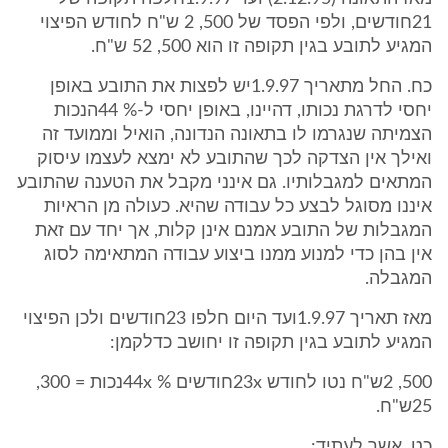
21חודשים, ולפי הפסד של 500, 2 ש"ח לחודש הפיצוי
המגיע לתובע בגין תקופה זו הוא 500, 52 ש"ח.
כח. החל מתאריך 1.9.97יש לפצות את התובע באופן
יחסי לדרגת נכותו, דהיינו, באופן יחסי ל-% 44הנכות
הצמיתה שנגרמו לו בתאונה הנדונה, הואיל וממועד זה
ואילך אין הצדקה לכך שהתובע לא ימצא לעצמו עיסוק
המתאים למגבלותיו. גם אינני מקבל את הטענה שהתובע
איננו מסוגל לבצע כל עבודה שהיא. כעולה מן הראיות
המגבלות של התובע אמנם אינן קלות, אך יחד עם זאת
אין בהן כדי למנוע ממנו ביצוע עבודה המתאימה לסוג
המגבלה.
מאז תאריך 1.9.97ועד היום חלפו 23חודשים ולכן הפיצוי
המגיע לתובע בגין תקופה זו יחושב כדלקמן:
500, 2ש"ח נטו לחודש 23xחודשים % 44xנכות = 300,
25ש"ח.
כט. אשר לעתיד: