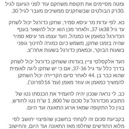
ומטה מסיימים את תקופת משחקם עוד לפני הגיעם לגיל
.30רק הבולטים שבשחקנים ממשיכים מעבר לגיל 30.
כא. לפי עדות מר עיסא סמיר, שחקן כדורגל יכול לשחק
עד גיל 38או 37, ולאחר מכן הוא יכול להשאר בענף
הכדורגל כמאמן או כמנהל, העד עצמו מר עיסא סמיר
שהיה בזמנו שחקן, משמש כיום כמורה לחינוך גופני
בשעות הבוקר, וכמאמן כדורגל בשעות אחה"צ.
העד אלקסלסי ציין בעדותו ששחקן כדורגל יכול לשחק
בדרך כלל עד גיל 37-36, אם כי יש שחקן ליגה לאומית
שהוא כבר בן .44 לאחר סיום הקריירה יכול השחקן
להמשיך כמאמן או עוזר מאמן (עמ' 16לפרוט').
כב. לי נראה שנכון יהיה להעמיד את הכנסתו נטו של
התובע מכדורגל על סכום של 800, 1 ש"ח נטו לחודש,
בגין כל התקופה שמאז ארוע התאונה ועד היום.
בקביעת סכום זה לקחתי בחשבון שהפיצוי יחושב לפי
מלוא החודשים שחלפו מאז התאונה ועד היום, והחישוב