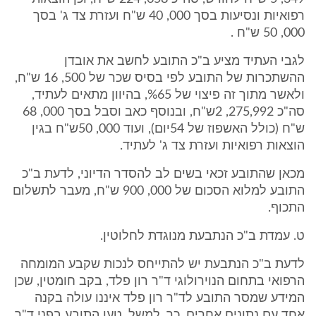
רפואיות ונסיעות בסך 000, 40 ש"ח ועזרת צד ג' בסך
000, 50 ש"ח .
לגבי העתיד מציע ב"כ התובע לחשב את אובדן
ההשתכרות של התובע לפי בסיס שכר של 500, 16 ש"ח,
ולאשר מתוך זה פיצוי של %65, בהיוון מתאים לעתיד,
סה"כ 275,992, 2ש"ח, ובנוסף כאב וסבל בסך 000, 68
ש"ח (כולל האשפוז של 54יום), ועוד 000, 50ש"ח בגין
הוצאות רפואיות ועזרת צד ג' לעתיד.
מכאן שהתובע זכאי בשים לב להסדר הדיוני, לדעת ב"כ
התובע למלוא הסכום של 000, 900 ש"ח, מעבר לתשלום
התכוף.
ט. עמדת ב"כ הנתבעת מנוגדת לחלוטין.
לדעת ב"כ הנתבעת יש להתייחס לנכות שקבע המומחה
הרפואי בתחום הנוירולוגי ד"ר רון פלד, בקב חומטין, שכן
המידע שמסר התובע לד"ר רון פלד איננו עולה בקנה
אחד עם נתונים אחרים, כך, למשל, טען התובע בפני ד"ר