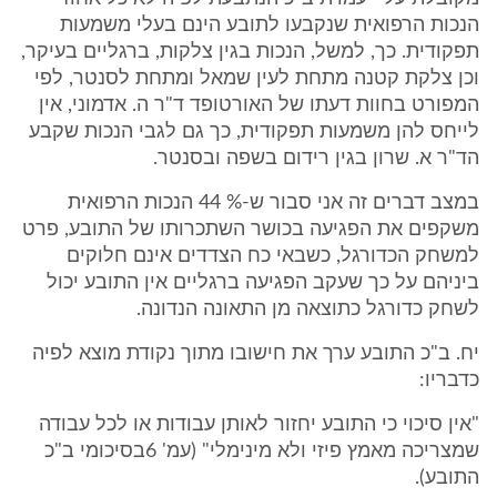
הנכות הרפואית שנקבעו לתובע הינם בעלי משמעות
תפקודית. כך, למשל, הנכות בגין צלקות, ברגליים בעיקר,
וכן צלקת קטנה מתחת לעין שמאל ומתחת לסנטר, לפי
המפורט בחוות דעתו של האורטופד ד"ר ה. אדמוני, אין
לייחס להן משמעות תפקודית, כך גם לגבי הנכות שקבע
הד"ר א. שרון בגין רידום בשפה ובסנטר.
במצב דברים זה אני סבור ש-% 44 הנכות הרפואית
משקפים את הפגיעה בכושר השתכרותו של התובע, פרט
למשחק הכדורגל, כשבאי כח הצדדים אינם חלוקים
ביניהם על כך שעקב הפגיעה ברגליים אין התובע יכול
לשחק כדורגל כתוצאה מן התאונה הנדונה.
יח. ב"כ התובע ערך את חישובו מתוך נקודת מוצא לפיה
כדבריו:
"אין סיכוי כי התובע יחזור לאותן עבודות או לכל עבודה
שמצריכה מאמץ פיזי ולא מינימלי" (עמ' 6בסיכומי ב"כ
התובע).