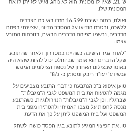
ש' 21, שאין לו מכונית, הוא לא נוהג, ואיש לא יתן לו את
המכונית שלו.
ואולם, בתום ישיבת 16.5.99 חזרו באי כח הצדדים
ללשכה, ובטרם הודיעו על ההסדר הדיוני, שציינתי בפתח
הדברים, נרשמו מפיהם הדברים הבאים, בנוכחות התובע
עצמו:
"לאחר גמר הישיבה כשהיינו במסדרון, ולאחר שהתובע
שקל הדברים הוא אומר שבהחלט יכול להיות שהוא היה
באוטו שבצילום האחרון של נספח הצילומים המוגש
עכשיו ע"י עו"ד ריבק ומסומן כ- נ/8"
טוען איפוא ב"כ הנתבעת כי דברי התובע מצביעים על
מגמה להטעות את בית המשפט לגבי ה"מגבלות"
שברגליו, וכן לגבי ה"מגבלות" הנוירולוגיות, כשהתובע
מנסה לחפות על מצבו האמיתי ולהסתירו מפני בית
המשפט ועל בית המשפט ליתן על כך את הדעת.
טו. את הפיצוי המגיע לתובע בגין הפסד כושרו לשחק