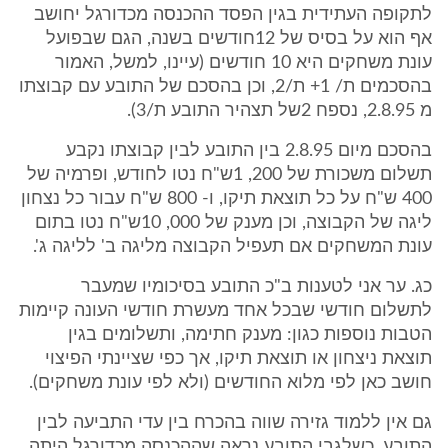
לתקופה העתידית בגין הפסד ההכנסה מכדורגל יחושב
אף הוא על בסיס של 12חודשים בשנה, הגם שבפועל
עונת משחקים היא 10 חודשים (עיינו, למשל, האמור
בהסכמים ת/ 1+ ת/2, וכן בהסכם של התובע עם קבוצתו
מ 2.8.95, נספח 2של תצהיר התובע ת/3).
בהסכם מיום 2.8.95 בין התובע לבין קבוצתו נקבע
תשלום משכורת של 200, 1ש"ח נטו לחודש, ופרמיה של
400 ש"ח על כל תוצאת תיקו, ו- 800 ש"ח עבור כל נצחון
ליגה של הקבוצה, וכן מענק של 000, 10ש"ח נטו בתום
עונת המשחקים אם תעפיל הקבוצה מליגה ב' לליגה ג'.
כג. ער אני לטענות ב"כ התובע בסיכומיו שמעבר
לתשלום חודשי שבכל אחד מעשרת חודשי העונה קיימות
הטבות נוספות כגון: מענק חתימה, ותשלומים בגין
תוצאת ניצחון או תוצאת תיקו, אך כפי שציינתי הפיצוי
חושב כאן לפי מלוא החודשים (ולא לפי עונת משחקים).
גם אין ללמוד גזירה שווה בהכרח בין עדי התביעה לבין
התובע, כשלגבי התובע נראה שההכנסה מכדורגל היתה