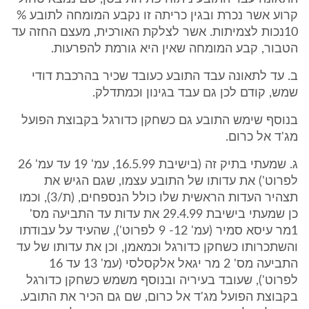
קרוע אשר נכרת ובגין כריתה זו נקבע המומחה לתובע %
10נכות לצמיתות. אשר לצלקת האורכית, מעצם החזה עד
הטבור, קבע המומחה שאין היא גורמת להפרעות.
ב. עד לתאונה עבד התובע כעובד שכיר בהרכבת דודי
שמש, קודם לכן גם עבד בגינון וכמתדלק.
בנוסף שימש התובע גם כשחקן כדורגל בקבוצת הפועל
מג'ד אל כרום.
ג. שמעתי בתיק זה (בישיבת 16.5.99, עמ' 19 עד עמ' 26
לפרוט') את עדותו של התובע עצמו, שגם הגיש את
תצהיר העדות הראשית שלו כולל הנספחים, (ת/3), וכמו
כן שמעתי בישיבת 29.4.99 את עדות עד התביעה מס'
1מר עיסא סמיר (עמ' 12- 9 לפרוט'), שהעיד על עבודתו
והשתכרותו כשחקן כדורגל וכמאמן, וכן את עדותו של עד
התביעה מס' 2 מר יגאל אלקסלסי (עמ' 13 עד 16
לפרוט'), שעובד בעיריה ובנוסף משמש כשחקן כדורגל
בקבוצת הפועל מג'ד אל כרום, שם גם הכיר את התובע.