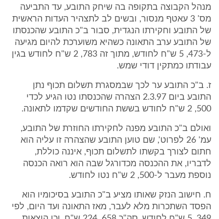
מנהל הקבוצה בתקופה בה שיחק התובע, עד התביעה
מס' 3 עאטף מנסור, ובשים לב לתצהיר העדות הראשית
של התובע וחקירתו הנגדית, סבור ב"כ התובע שהכנסתו
של התובע ערב התאונה כשהיא משוערכת להיום מגיעה
ל-473, 5 ש"ח לחודש, מתוך זה 783, 2 ש"ח לחודש בגין
עבודתו כמתקין דודי שמש.
ז. ב"כ התובע ער לכך שבמסגרת תשלום תכוף נתן
התובע ביום 2.3.97 הצהרה שהכנסתו נטו הגיע לכדי
500, 2 ש"ח לחודש בששת החודשים שקדמו לתאונה.
ואולם ב"כ התובע מפנה לחקירתו החוזרת של התובע,
עמ' 26 לפרוט', שם טוען התובע שהצהרה זו עליה הוא
חתום לצורך בקשתו לתשלום תכוף, איננה כוללת,
לדבריו, את ההכנסה מכדורגל שבה הוא רואה הכנסה
נוספת מעבר ל-500, 2 ש"ח נטו לחודש.
ח. חישוב הנזק שאותו מציע ב"כ התובע בסיכומיו הוא
הפסד השתכרות מלא לעבר, מאז התאונה ועד היום, לפי
349, 5 ש"ח לחודש, סה"כ 658, 224 ש"ח, וכן הוצאות