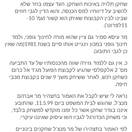
שחקן תלויה באיכות השחקן. העד עצמו בחר שלא
להשיב על דיווחיו למס הכנסה, והוא הדין לגבי חוזים
שבינו לבין הקבוצות שאיתן הוא קשור (עמ' 10-
11לפרוט').
מר עיסא סמיר גם ציין שהוא מורה לחינוך גופני, ולמד
חינוך גופני במכון וינגייט אותו סיים בשנת 1981(מה שאין
כן לגבי התובע).
כ. אין גם ללמוד גזירה שווה מהכנסותיו של עד התביעה
מס' 2 אלקסלסי שהגיע לקבוצת הפועל מג'ד אל כרום
כשחקן רכש, לאחר ששיחק משך 9 שנים בקבוצת מכבי
חיפה.
נראה לי שיש לקבל את האמור בתצהיר מר אברהם
מנצ'ל, שהוגש לבית המשפט ביום 11.5.99, שהתובע
איננו בגדר שחקן אשר כל זמנו מוקדש למשחק בלבד,
וכי משחק הכדורגל לגביו הוא עיסוק שאיננו עיקרי.
לפי האמור בתצהירו של מר מנצ'ל שחקנים בינוניים