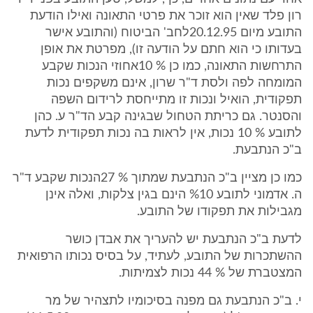
רון פלד שאין הוא זוכר את פרטי התאונה ואילו הודעת
התובע מיום 20.12.95לחב' הביטוח (והתובע אישר
בעדותו כי הוא חתם על הודעה זו), מפרטת את אופן
התרחשות התאונה, כמו כן % 10אחוזי הנכות שקבע
המומחה לפה ולסת ד"ר שרון, אינם משקפים נכות
תפקודית, הואיל ונכות זו מתייחסת לרידום השפה
והסנטר. גם כריתת הטחול שבגינה קבע הד"ר ע. כהן
לתובע % 10 נכות, אין לראות בה נכות תפקודית לדעת
ב"כ הנתבעת.
כמו כן מציין ב"כ הנתבעת שמתוך % 27הנכות שקבע ד"ר
ה. אדמוני לתובע %10 הינם בגין צלקות, ואלה אינן
מגבילות את תפקודו של התובע.
לדעת ב"כ הנתבעת יש להעריך את אבדן כושר
ההשתכרות של התובע, לעתיד, על בסיס נכותו הרפואית
המצטברת של % 44 נכות לצמיתות.
י. ב"כ הנתבעת גם מפנה בסיכומיו לתצהיר של מר