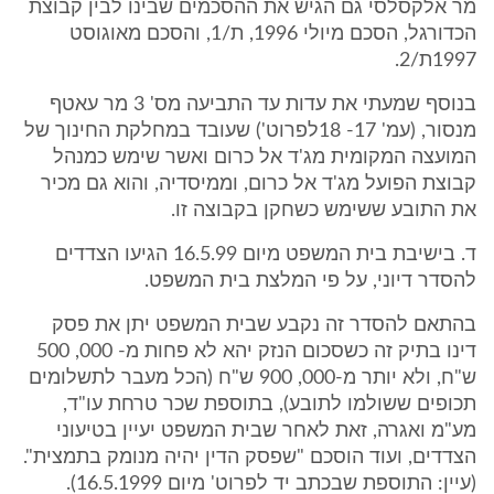
מר אלקסלסי גם הגיש את ההסכמים שבינו לבין קבוצת
הכדורגל, הסכם מיולי 1996, ת/1, והסכם מאוגוסט
1997ת/2.
בנוסף שמעתי את עדות עד התביעה מס' 3 מר עאטף
מנסור, (עמ' 17- 18לפרוט') שעובד במחלקת החינוך של
המועצה המקומית מג'ד אל כרום ואשר שימש כמנהל
קבוצת הפועל מג'ד אל כרום, וממיסדיה, והוא גם מכיר
את התובע ששימש כשחקן בקבוצה זו.
ד. בישיבת בית המשפט מיום 16.5.99 הגיעו הצדדים
להסדר דיוני, על פי המלצת בית המשפט.
בהתאם להסדר זה נקבע שבית המשפט יתן את פסק
דינו בתיק זה כשסכום הנזק יהא לא פחות מ- 000, 500
ש"ח, ולא יותר מ-000, 900 ש"ח (הכל מעבר לתשלומים
תכופים ששולמו לתובע), בתוספת שכר טרחת עו"ד,
מע"מ ואגרה, זאת לאחר שבית המשפט יעיין בטיעוני
הצדדים, ועוד הוסכם "שפסק הדין יהיה מנומק בתמצית".
(עיין: התוספת שבכתב יד לפרוט' מיום 16.5.1999).