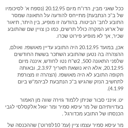
ככל שאני מבין, הדו"ח מיום 20.12.95 (נספח א' לסיכומיו
של ב"כ הנתבעת) מתייחס להודעה על התאונה שמסר
התובע לחב' הביטוח. בהודעה זו מופיע, בין היתר, תיאור
של ארוע המקרה כולל תרשים, כמו כן צויין שם שהתובע
שכיר, אך לא מופיע פירוט שכרו.
אכן, במועד 20.12.95 היה התובע עדיין מאושפז. ואולם,
ההצהרה בה נטען שהתובע השתכר בששת החודשים
שלפני התאונה 500, 2ש"ח נטו לחודש, איננה מיום
20.12.95, אלא היא נושאת תאריך 2.3.97, ובאותה
תקופה התובע לא היה מאושפז. (הצהרה זו מצורפת
לתחשיב הנזק שהגיש ב"כ הנתבעת לביהמ"ש ביום
4.1.99).
יט. אינני סבור שניתן ללמוד גזירה שווה מן האמור
בעדויותיהם של מר עיסא סמיר ומר יגאל אלקסלסי לגבי
הכנסתו של התובע מכדורגל .
מר עיסא סמיר עצמו ציין (עמ' 10לפרוט') שההכנסה של