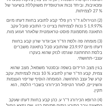
ומכאיבות, וביחד נכות אורטופדית משוקללת בשיעור של
% 27 לצמיתות.
(2) הנוירולוג ד"ר רון פלד קבע לתובע בחוות דעתו מיום
1.9.97% 5 נכות לצמיתות בציינו כי התובע סובל עקב
התאונה מתסמונת פוסט-טראומטית שלאחר זעזוע מוח.
(3) מומחה פה ולסת הד"ר אביגדור שרון קבע בחוות
דעתו מיום 23.9.97 שהתובע סבל בתאונה משברים
בלסת התחתונה שגרמו לנזק שהוא בעקרו
עצבי-תחושתי.
בגין מצב הרידום בשפה ובסנטר משמאל, מצב שהוא
צמית, קבע הד"ר שרון לתובע % 10 נכות לצמיתות, עקב
קרע של עצב התחושה. המומחה הוסיף שריפוי העצמות
והשיניים, לאחר הטיפול הכירורגי בשברי הלסת , הוא
תקין.
(4) הרופא הכירורג ד"ר ע. כהן קבע בחוות דעתו שעקב
התאונה עבר התובע ניתוח פתיחת בטן, שם נמצא טחול