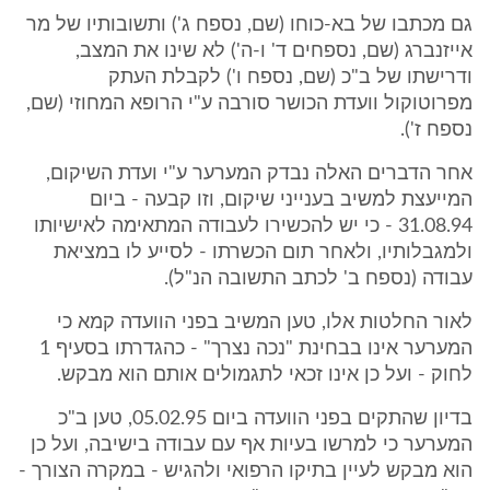
גם מכתבו של בא-כוחו (שם, נספח ג') ותשובותיו של מר
אייזנברג (שם, נספחים ד' ו-ה') לא שינו את המצב,
ודרישתו של ב"כ (שם, נספח ו') לקבלת העתק
מפרוטוקול וועדת הכושר סורבה ע"י הרופא המחוזי (שם,
נספח ז').
אחר הדברים האלה נבדק המערער ע"י ועדת השיקום,
המייעצת למשיב בענייני שיקום, וזו קבעה - ביום
31.08.94 - כי יש להכשירו לעבודה המתאימה לאישיותו
ולמגבלותיו, ולאחר תום הכשרתו - לסייע לו במציאת
עבודה (נספח ב' לכתב התשובה הנ"ל).
לאור החלטות אלו, טען המשיב בפני הוועדה קמא כי
המערער אינו בבחינת "נכה נצרך" - כהגדרתו בסעיף 1
לחוק - ועל כן אינו זכאי לתגמולים אותם הוא מבקש.
בדיון שהתקים בפני הוועדה ביום 05.02.95, טען ב"כ
המערער כי למרשו בעיות אף עם עבודה בישיבה, ועל כן
הוא מבקש לעיין בתיקו הרפואי ולהגיש - במקרה הצורך -