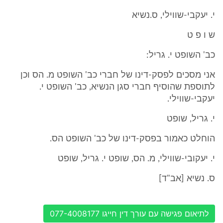
י. יעקבי-שווילי, ס.נשיא
ש ו פ ט
כב' השופט י. גריל:
אני מסכים לפסק-דינו של חברי כב' השופט מ. הס וכן
לתוספת שהוסיף חברי סגן הנשיא, כב' השופט י.
יעקבי-שווילי.
י. גריל, שופט
הוחלט כאמור בפסק-דינו של כב' השופט הס.
י. יעקובי-שווילי, מ. הס, שופט י. גריל, שופט
ס. נשיא [אב"ד]
לתיאום פגישה עם עורך דין חייגו 077-4008177