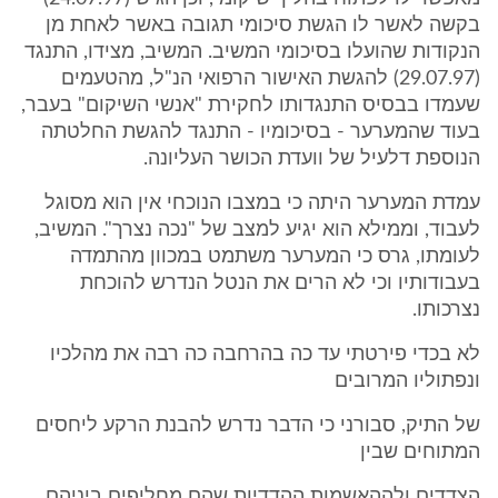
בקשה לאשר לו הגשת סיכומי תגובה באשר לאחת מן
הנקודות שהועלו בסיכומי המשיב. המשיב, מצידו, התנגד
(29.07.97) להגשת האישור הרפואי הנ"ל, מהטעמים
שעמדו בבסיס התנגדותו לחקירת "אנשי השיקום" בעבר,
בעוד שהמערער - בסיכומיו - התנגד להגשת החלטתה
הנוספת דלעיל של וועדת הכושר העליונה.
עמדת המערער היתה כי במצבו הנוכחי אין הוא מסוגל
לעבוד, וממילא הוא יגיע למצב של "נכה נצרך". המשיב,
לעומתו, גרס כי המערער משתמט במכוון מהתמדה
בעבודותיו וכי לא הרים את הנטל הנדרש להוכחת
נצרכותו.
לא בכדי פירטתי עד כה בהרחבה כה רבה את מהלכיו
ונפתוליו המרובים
של התיק, סבורני כי הדבר נדרש להבנת הרקע ליחסים
המתוחים שבין
הצדדים ולההאשמות ההדדיות שהם מחליפים ביניהם,