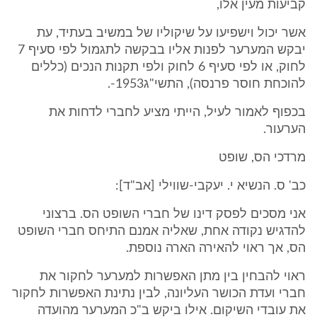
קביעות מעין אלו,
אשר יכול וישפיעו על שיקוליו של במשיב בעתיד, עת
יבקש המערער לפנות אליו בבקשה לתגמול לפי סעיף 7
לחוק, או לפי סעיף 6 לחוק ולפי תקנות הנכים (כללים
להוכחת חוסר פרנסה), התשי"ג1953-.
בכפוף לאמור לעיל, הייתי מציע לחברי לדחות את
הערעור.
מרדכי הס, שופט
כב' ס. הנשיא י. יעקבי-שווילי [אב"ד]:
אני מסכים לפסק דינו של חברי השופט הס. ברצוני
להדגיש נקודה אחת, שאליה אמנם התיחס חברי השופט
הס, אך ראוי להאירה הארה נוספת.
ראוי להבחין בין מתן האפשרות למערער לחקור את
חברי ועדת הכושר העליונה, לבין נתינת האפשרות לחקור
את עובדי השיקום. אילו ביקש ב"כ המערער מהועדה