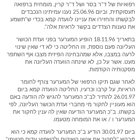
רפואיות של ד"ר בסר ושל ד"ר קרין, מומחית ברפואה
תעסוקתית, וביום 25.06.96 נענו עמיתינו הנכבדים
לבקשתו והחזירו את עניינו לוועדה קמא בכדי ש"תשמע
את טענות הצדדים בקשר לראיות אלה".
בתאריך 18.11.96 הופיע המערער בפני ועדת הכושר
העליונה פעם נוספת, וזו החליטה כי לא די שאין שינוי
לרעה במצבו, אלא שמהבחינה הפיזית מצבו אף השתפר
מעט. אשר על כן, לא שינתה הוועדה העליונה את
מסקנותיה הקודמות.
לאחר שגם תיקו הרפואי של המערער צורף לחומר
הראיות, על קרבו וכרעיו, החליטה הוועדה קמא ביום
26.01.97 להתיר לב"כ המערער להגיש לה הודעה באם
הוא מעוניין לחקור מי מחברי ועדת הכושר העליונה, לפי
בקשתו. ב"כ המערער הודיעה שאין לה ענין לחקור את
המערער ו / או את המומחה מטעמו.
ביום 30.01.97 הודיע ב"כ המערער לוועדה קמא כי הוא
מבקש "לחקור את אנשי השיקום ולהשמיע עדים מטעמו",