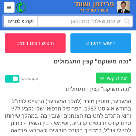
נקה פילטרים
חיפוש מתקדם
חיפוש דפים דומים
"נכה משוקם" קצין התגמולים
יצירת קשר ✉
סמן טקסט
"נכה משוקם" קצין התגמולים
המערער, חוסיין מורד (להלן: המערער) התגייס לצה"ל
בחודש אוגוסט 1987, הפרופיל הרפואי שלו נקבע ל97-
והוא התנדב לחטיבת הצנחנים ושובץ בה. במהלך שירותו
סיים קורס חובשים קרביים, ושימש - בין השאר - כחונך
לחיילי צד"ל, כמדריך בקורס חובשים וכאחראי מרפאה.