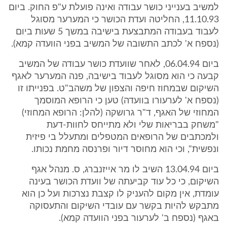
למשיב בענייני כושר עבודה ואינה פועלת ע"פ החוק. ביום
11.10.93, החליטה ועדת הכושר כי המערער מסוגל
לעבוד בעבודה המתבצעת בישיבה במשך 5 שעות ביום
(נספח א' לכתב התשובה של המשיב בפני הוועדה קמא).
ביום 06.04.94, לאחר שוועדת כושר עבודה של המשיב
קבעה כי הוא מסוגל לעבוד בישיבה, פנה המערער לאגף
השיקום שבמחוז חיפה והצפון של משהב"ט. בפנייתו זו
(נספח א' לערעורו בוועדה) טען כי הרופא המוסמך
המחוזי של האגף, ד"ר גרושקה (להלן: הרופא המחוזי)
"משחק בבריאות שלי ולא מתייחס לחוות-דעת
ולמכתבים של הרופאים המטפלים ומתעלל בי פיזית
ונפשית", וכי הוא מחוסר דיור ופרנסה מחמת נכותו.
ביום 13.04.94 השיב לו מר אייזנברג, ס. מנהל אגף
השיקום, כי כל עוד קביעתה של וועדת הכושר בעינה
עומדת, אין מקום להעניק לו קצבת נצרכות ועל כן הוא
מתבקש להיות בקשר עם עובדי השיקום והתעסוקה
באגף (נספח ב' לערעור בפני הוועדה קמא).