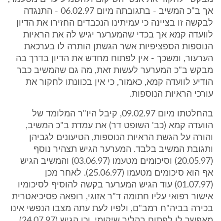
אך ב"כ המשיב - בתגובתה מיום 06.02.97 - התנגדה
לבקשה זו בציינה כי עמיתינו הנכבדים החזירו את הדיון
לוועדה קמא אך בכדי שהמערער יגיש לה את הראיות
הנוספות הספציפיות אשר הגשתן הותרה לו בערכאת
הערעור, ומשכך - אין לפתוח מחדש את הדיון בדרך בה
מבקש ב"כ המערער לעשות זאת, מה גם שהמשיב כבר
הודיע לוועדה קמא, כאמור, כי אין בכוונתו לחקור את
עורכי הראיות הנוספות.
בהחלטתו מיום 09.02.97, קיבל היו"ר המלומד של
הוועדה קמא (כב' השופט דר) את עמדת ב"כ המשיב,
והורה על הגשת הראיות הנוספות, הטיעונים לגביהן
ותגובת המשיב בלבד. המערער הגיש תצהיר נוסף
(20.05.97) וסיכומים מטעמו (03.06.97) והמשיב הגיש
אף הוא סיכומים מטעמו (25.06.97). לאחר מכן
(01.07.97) עוד הגיש המערער בקשה להוסיף לסיכומיו
אישור רפואי עליו חתומה ד"ר אזוגי, רופאה פסיכיאטרית
בכירה בביה"ח רמב"ם, ולפיו לעת עתה מצבו הנפשי אינו
מאפשר לו לפתוח בהליך שיקומי, וכן הגיש (24.07.97)