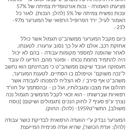
פציעתו האמורה - נכות אורטופדית צמיתה של 57%
ונכות נפשית צמיתה של 5% (להלן: הנכות). לאור כל
האמור לעיל, ירד הפרופיל הרפואי של המערער מ97-
ל21-.
כיום מקבל המערער ממשהב"ט תגמול אשר כולל
אחזקת רכב, אולם לא על כך נסוב ערעורו. לטענתו,
לאחר שהופנה למספר מקומות עבודה - בהם לא יכול
היה להתמיד מחמת נכותו - ופוטר מהם, הודיעו לו עובד
תעסוקה ועובד שיקום ממשהב"ט כי מבחינתם הוא נחשב
ל"נכה משוקם" וטיפולם בו הסתיים. לטענת המערער,
משהב"ט אף סירב / לא הצליח להפנותו לעבודה אשר
תהלום את מצבו ומגבלותיו, ועל כן - ובהסתמך על חוו"ד
רפואיות שברשותו - הוא זכאי לקבל מהמשיב תגמול נכה
נצרך ע"פ סעיף 7 לחוק הנכים (תגמולים ושיקום) [נוסח
משולב], התשי"ט1959- (להלן: החוק).
המערער נבדק ע"י הוועדה הרפואית לבדיקת כושר עבודה
(להלן: ועדת הכושר), שהיא ועדה פנימית המייעצת