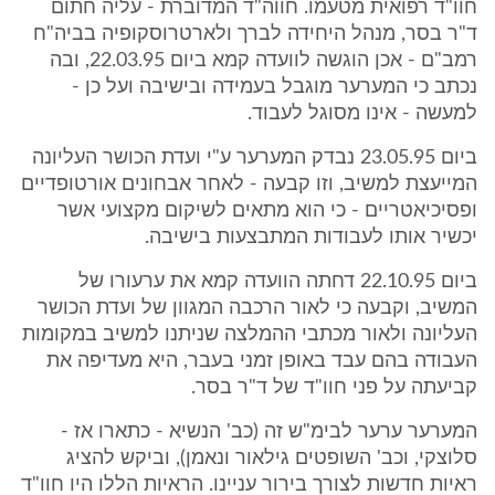
חוו"ד רפואית מטעמו. חווה"ד המדוברת - עליה חתום
ד"ר בסר, מנהל היחידה לברך ולארטרוסקופיה בביה"ח
רמב"ם - אכן הוגשה לוועדה קמא ביום 22.03.95, ובה
נכתב כי המערער מוגבל בעמידה ובישיבה ועל כן -
למעשה - אינו מסוגל לעבוד.
ביום 23.05.95 נבדק המערער ע"י ועדת הכושר העליונה
המייעצת למשיב, וזו קבעה - לאחר אבחונים אורטופדיים
ופסיכיאטריים - כי הוא מתאים לשיקום מקצועי אשר
יכשיר אותו לעבודות המתבצעות בישיבה.
ביום 22.10.95 דחתה הוועדה קמא את ערעורו של
המשיב, וקבעה כי לאור הרכבה המגוון של ועדת הכושר
העליונה ולאור מכתבי ההמלצה שניתנו למשיב במקומות
העבודה בהם עבד באופן זמני בעבר, היא מעדיפה את
קביעתה על פני חוו"ד של ד"ר בסר.
המערער ערער לבימ"ש זה (כב' הנשיא - כתארו אז -
סלוצקי, וכב' השופטים גילאור ונאמן), וביקש להציג
ראיות חדשות לצורך בירור עניינו. הראיות הללו היו חוו"ד