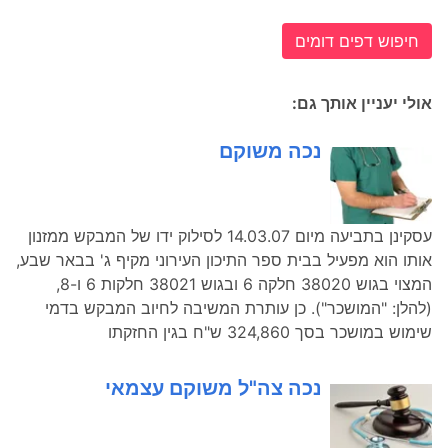
חיפוש דפים דומים
אולי יעניין אותך גם:
נכה משוקם
עסקינן בתביעה מיום 14.03.07 לסילוק ידו של המבקש ממזנון
אותו הוא מפעיל בבית ספר התיכון העירוני מקיף ג' בבאר שבע,
המצוי בגוש 38020 חלקה 6 ובגוש 38021 חלקות 6 ו-8,
(להלן: "המושכר"). כן עותרת המשיבה לחיוב המבקש בדמי
שימוש במושכר בסך 324,860 ש"ח בגין החזקתו
נכה צה"ל משוקם עצמאי