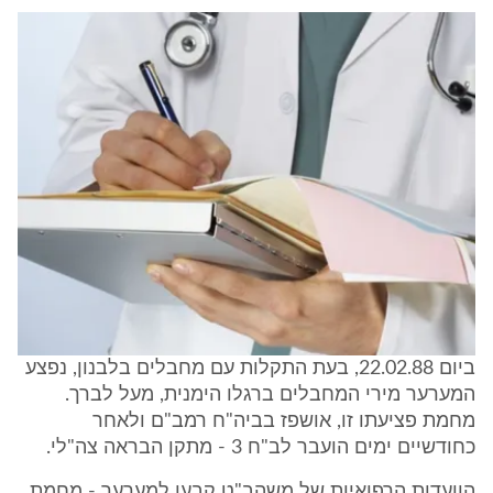
ביום 22.02.88, בעת התקלות עם מחבלים בלבנון, נפצע
המערער מירי המחבלים ברגלו הימנית, מעל לברך.
מחמת פציעתו זו, אושפז בביה"ח רמב"ם ולאחר
כחודשיים ימים הועבר לב"ח 3 - מתקן הבראה צה"לי.
הוועדות הרפואיות של משהב"ט קבעו למערער - מחמת