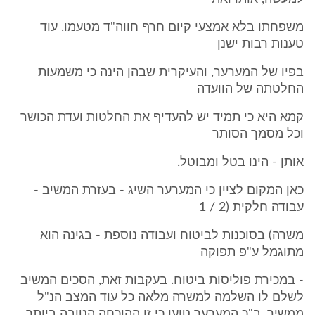
משפחתו בלא אמצעי קיום חרף חווה"ד מטעמו. עוד
טענות רבות ישנן
בפיו של המערער, והעיקרית שבהן הינה כי משמעות
החלטתה של הוועדה
קמא היא כי תמיד יש להעדיף את החלטות ועדת הכושר
וכל מסמך הסותר
אותן - הינו בטל ומבוטל.
כאן המקום לציין כי המערער השיג - בעזרת המשיב -
עבודה חלקית (2 / 1
משרה) בסוכנות לביטוח ועבודה נוספת - בגינה הוא
מתוגמל ע"פ תפוקה
- במכירת פוליסות ביטוח. בעקבות זאת, הסכים המשיב
לשלם לו השלמה למשרה מלאה כל עוד המצב הנ"ל
ממשיך. ב"כ המערער טוען כי זו ההוכחה הטובה ביותר