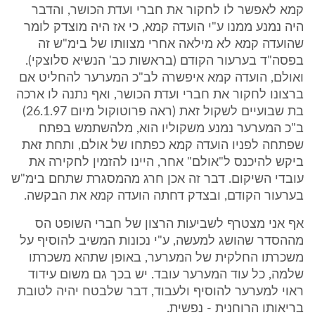
קמא לאפשר לו לחקור את חברי ועדת הכושר, והדבר
היה נמנע ממנו ע"י הועדה קמא, כי אז היה מוצדק לומר
שהועדה קמא לא מילאה אחרי מצוותו של בימ"ש זה
בפסה"ד בערעור הקודם (בראשות כב' הנשיא סלוצקי).
ואולם, הועדה קמא איפשרה לב"כ המערער להחליט אם
ברצונו לחקור את חברי ועדת הכושר, ואף נתנה לו ארכה
בת שבועיים לשקול זאת (ראה פרוטוקול מיום 26.1.97)
ב"כ המערער נמנע משקוליו הוא, מלהשתמש בפתח
שפתחה לפניו הועדה קמא כפתחו של אולם, ותחת זאת
ביקש להיכנס ל"אולם" אחר, היינו להזמין לחקירה את
עובדי השיקום. דבר זה אכן חרג מהמסגרת שתחם בימ"ש
בערעור הקודם, ובצדק דחתה הועדה קמא את הבקשה.
אף אני מצטרף לשביעות הרצון של חברי השופט הס
מההסדר שהושג למעשה, ע"י נכונות המשיב להוסיף על
משכרתו החלקית של המערער, באופן שתהא משכרתו
שלמה, כל עוד המערער עובד. יש בכך גם משום עידוד
ראוי למערער להוסיף ולעבוד, דבר שלבטח יהיה לטובת
בריאותו הרוחנית - נפשית.