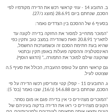
ב. התובע 14 - עוזי קראשי רכש את הדירה מקודמיו לפי
הסכם, שנחתם ביום 28.6.91 (מוצג נ/27).
בסעיף 6 של ההסכם בין הצדדים נאמר:
"המוכר מתחייב למסור את החזקה בדירה לקונה עד
לתאריך 20.8.91 וזאת כשהדירה במצב טוב ותקין כפי
שהיא בעת חתימת הסכם זה וכשמערכות החשמל,
האינסטלציה וההסקה פועלות באופן תקין ובתנאי
שהקונה שילם למוכר את התמורה..." (הדגש הוסף).
גם קראשי חתם על טופס ההעברה, הכולל את סעיף 5.ה
שצוטט לעיל.
ג. התובעים 11 - קפלן קטי ומוריסון רכשו הדירה על פי
הסכם, שנחתם ביום 14.6.88 (נ/16), שבו נאמר (בס' 5):
"המוכרים מצהירים כי אין בדירה פגם או מום נסתר.
הקונים מצהירים כי ראו את הדירה בדקוה בעיניהם של
קונים ומצאו אותה מתאימה לצורכיהם ולמטרותיהם. הם