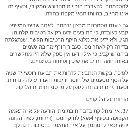
להסכמתה, להעברת הזכויות מהרוכש המקורי, וסעיף זה
אינו מחייב, בהיותו תנאי מקפח בחוזה.
גם טענת הסתכנות מרצון נדחתה, לאחר שבית המשפט
קבע כעובדה, כי התובעים ידעו רק על רטיבות קלה מן
הגג, ולא ידעו את מלוא היקף הרטיבות הקשה, שנתגלתה
בדירה רק לאחר מכן, כעבור חורף מרובה גשמים.
ביהמ"ש קבע, כי אילו ידעו אין ספק שלא היו מתקשרים
באותו חוזה, וחייב את שיכון ופיתוח בפיצויים.
לפיכך, בקשת הנתבעת לדחות את תביעת רוכשי יד שניה
על הסף מטעמים של חוסר יריבות והעדר עילה - נדחית,
וטענותיהם תיבחנה לגופן על פי סוג וחומרת הליקוי.
הדיווח על הליקויים
37. אין מחלוקת בדבר חובת מתן הודעה על אי התאמה
הקבועה בסעיף 4א(א) לחוק המכר (דירות), לפיה הקונה
יהיה זכאי להסתמך על אי ההתאמה בנסיבות דלהלן: