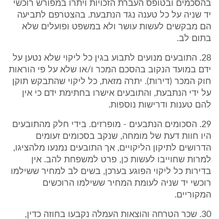
בהסכמים ובטופס העברת הזכויות ויתרו במפורש רוכשי
יד שניה על כל טענה נגד הנתבעת. בהצטרפם לתביעה
הם מבקשים לעשות עושר ולא במשפט ופועלים שלא
בתום לב.
28. התובעים מנועים לתבוע בגין כל ליקוי שלא נטען על
ידם במועד הנקוב בהסכם המכר ו/או שלא על פי הוראות
חוק המכר (דירות). יתרה מזאת, כל ליקוי שהתבקש תוקן
על ידי הנתבעת, והתובעים אישרו בחתימת ידם כי אין
להם טענות ודרישות נוספות.
29. הסכומים הנתבעים - מופרזים. בידי חלק מהתובעים
היו חוות דעת של מומחה, שנקב בסכומים זעומים
הדרושים לתיקון הליקויים, אך התובעים נמנעו מלהציגו,
למרות שחוייבו לעשות כן, פרט למשפחת להב. אין
בדירות כל ליקוי הפוגע בערכן, בשים לב למחיר ששילמו
רוכשי יד שניה לעומת המחיר ששילמו הרוכשים
המקוריים.
30. שכר הטרחה והוצאות העמלה נקבעו בחוזה כדין,