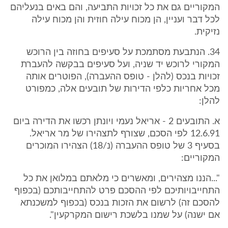
המקוריים גם את כל זכויות התביעה, והם באים בנעליהם
לכל דבר ועניין, הן מכוח עילה חוזית והן מכוח עילה
נזיקית.
34. הנתבעת מסתמכת על סעיפים בחוזה בין הרוכש
המקורי לרוכש יד שניה, ועל סעיפים בבקשה להעברת
זכויות בנכס (להלן - טופס ההעברה), הפוטרים אותה
מכל אחריות כלפי הדירות של תובעים אלה, כמפורט
להלן:
א. התובעים 2 - אריאל נעמי ויונתן רכשו את הדירה ביום
12.6.91 לפי הסכם, שצורף לתצהירו של מר אריאל.
בסעיף 3 של טופס ההעברה (נ/18) הצהירו המוכרים
המקוריים:
"...הננו מצהירים, ומאשרים כי מלאתם במלואן את כל
התחייבויותיכם לפי ההסכם פרט להתחייבותכם (בכפוף
להסכם זה) לרשום את הזכות בנכס (בכפוף למשכנתא
אם ישנה) על שמנו בלשכת רישום המקרקעין".