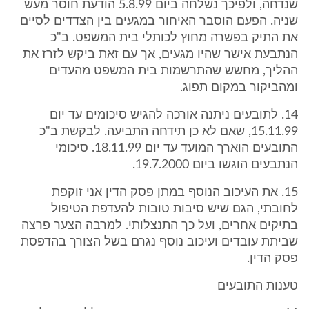
שנדחה, ולפיכך נשלחה ביום 5.8.99 הודעת חוסר מעש
שניה. הפעם הוסבר האיחור במגעים בין הצדדים לסיים
את התיק בפשרה מחוץ לכותלי בית המשפט. ב"כ
הנתבעת אישר שהיו מגעים, אך עם זאת ביקש לזרז את
ההליך, מחשש שהתרשמות בית המשפט מהעדים
ומהביקור במקום תפוג.
14. לתובעים ניתנה אורכה להגיש סיכומים עד יום
15.11.99, שאם לא כן תידחה התביעה. לבקשת ב"כ
התובעים הוארך המועד עד יום 18.11.99. סיכומי
הנתבעים הוגשו ביום 19.7.2000.
15. את העיכוב הנוסף במתן פסק הדין אני זוקפת
לחובתי, הגם שיש סיבות טובות להעדפת הטיפול
בתיקים אחרים, ועל כך התנצלותי. למרבה הצער פרצה
שביתת עובדים ועיכוב נוסף נגרם בשל הצורך בהדפסת
פסק הדין.
טענות התובעים