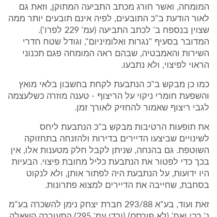
המומחה, ואשר חורג מכתב התביעה המתוקן, וזאת גם
לאור הודעת ב"כ התובעים, לפיה אינם תובעים יותר ממה
שצוין בנספח ב' לכתב התביעה (עמ' 229 לפרו').
המדובר בסעיף "נגרות ואלומיניום", וגודל שטח חדרי
השירות והאמבטיה, שבהם ראה המומחה פגם תכנוני
הראוי לפיצוי, ולא נתבעו.
כמו כן מבקש ב"כ הנתבעת לקחת בחשבון בלאי מואץ
והשפעת חומרי ניקוי על הריצוף - טענה מוזרה כשלעצמה
לגבי ריצוף שאמור להחזיק לאורך זמן.
את תופעות הרטיבות מבקש ב"כ הנתבעת ליחס
לשינויים שביצעו הדיירים בדירות ולהזנחה בתחזוקה
השוטפת. גם בהנחה, שניתן לקבל חלק מטענות אלו, אין
בכך כדי לפטור את הנתבעת כליל מחובת פיצוי. הבעיות
היו ידועות, על הנתבעת היה לפתור אותן, ולא לנקוט
בסחבת, שחייבה את הדיירים למצוא פתרונות.
זאת ועוד, בע"א 293/88 חברת יצחק נימן להשכרה בע"מ
נ' רבי ואח' (לא פורסם) (ורדי עמ' 295) התעוררה השאלה