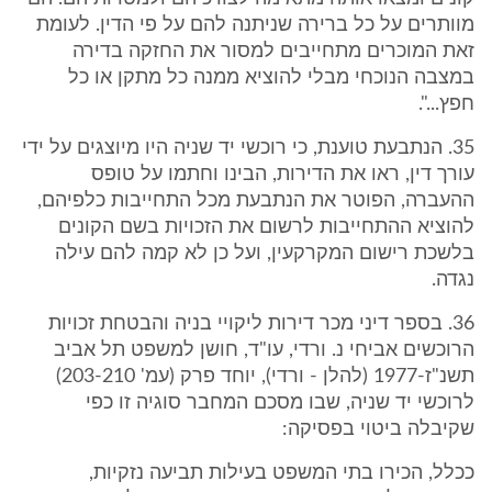
מוותרים על כל ברירה שניתנה להם על פי הדין. לעומת
זאת המוכרים מתחייבים למסור את החזקה בדירה
במצבה הנוכחי מבלי להוציא ממנה כל מתקן או כל
חפץ...".
35. הנתבעת טוענת, כי רוכשי יד שניה היו מיוצגים על ידי
עורך דין, ראו את הדירות, הבינו וחתמו על טופס
ההעברה, הפוטר את הנתבעת מכל התחייבות כלפיהם,
להוציא ההתחייבות לרשום את הזכויות בשם הקונים
בלשכת רישום המקרקעין, ועל כן לא קמה להם עילה
נגדה.
36. בספר דיני מכר דירות ליקויי בניה והבטחת זכויות
הרוכשים אביחי נ. ורדי, עו"ד, חושן למשפט תל אביב
תשנ"ז-1977 (להלן - ורדי), יוחד פרק (עמ' 203-210)
לרוכשי יד שניה, שבו מסכם המחבר סוגיה זו כפי
שקיבלה ביטוי בפסיקה:
ככלל, הכירו בתי המשפט בעילות תביעה נזקיות,