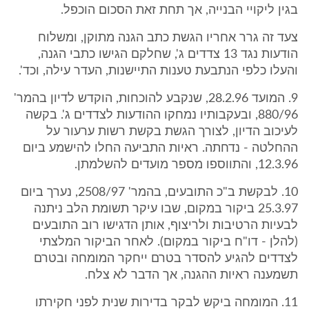
בגין ליקויי הבנייה, אך תחת זאת הסכום הוכפל.
צעד זה גרר אחריו הגשת כתב הגנה מתוקן, ומשלוח
הודעות נגד 13 צדדים ג', שחלקם הגישו כתבי הגנה,
והעלו כלפי הנתבעת טענות התיישנות, העדר עילה, וכד'.
9. המועד 28.2.96, שנקבע להוכחות, הוקדש לדיון בהמר'
880/96, ובעקבותיו נמחקו ההודעות לצדדים ג'. בקשה
לעיכוב הדיון, לצורך הגשת בקשת רשות ערעור על
ההחלטה - נדחתה. ראיות התביעה החלו להישמע ביום
12.3.96, והתווספו מספר מועדים להשלמתן.
10. לבקשת ב"כ התובעים, בהמר' 2508/97, נערך ביום
25.3.97 ביקור במקום, שבו עיקר תשומת הלב ניתנה
לבעיות הרטיבות ולריצוף, אותן הדגישו רוב התובעים
(להלן - דו"ח ביקור במקום). לאחר הביקור המלצתי
לצדדים להגיע להסדר בטרם ייחקר המומחה ובטרם
תשמענה ראיות ההגנה, אך הדבר לא צלח.
11. המומחה ביקש לבקר בדירות שנית לפני חקירתו