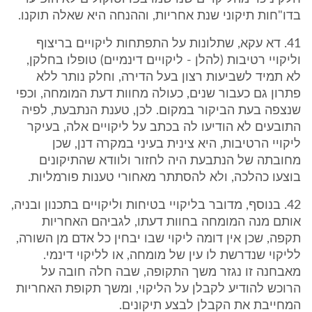
בדו"חות תיקוני שנת אחריות, וההנחה היא שאלה תוקנו.
41. דא עקא, שתלונות על התפתחות ליקויים בריצוף
וליקויי רטיבות (להלן - ליקויים דינמיים) טופלו בחלקן,
לא תמיד לשביעות רצון בעל הדירה, וחלק נותר ללא
פתרון גם כעבור שנים, כעולה מחוות דעת המומחה, וכפי
שנצפה בעת הביקור במקום. לכן, טענת הנתבעת, לפיה
התובעים לא הודיעו לה בכתב על ליקויים אלה, בעיקר
ליקויי הרטיבות, היא צינית בעיני במקרה דנן, שכן
מחובתה של הנתבעת היה לחזור ולוודא שהתיקונים
בוצעו כהלכה, ולא להסתתר מאחורי טענות פורמליות.
42. בנוסף, מדובר בליקויי בטיחות וליקויים בתכנון ובניה,
אותם מנה המומחה בחוות דעתו, לגביהם האחריות
תקפה, שכן אין דומה ליקוי שבו יבחין כל אדם מן השורה,
לליקוי שנדרשת לו עין של מומחה, או לליקוי דינמי.
מאבחנה זו נגזר משך התקופה, שבה חלה חובה על
הרוכש להודיע לקבלן על הליקוי, ומשך תקופת האחריות
המחייבת את הקבלן לבצע תיקונים.