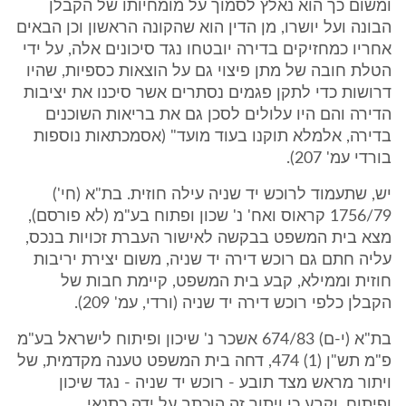
ומשום כך הוא נאלץ לסמוך על מומחיותו של הקבלן
הבונה ועל יושרו, מן הדין הוא שהקונה הראשון וכן הבאים
אחריו כמחזיקים בדירה יובטחו נגד סיכונים אלה, על ידי
הטלת חובה של מתן פיצוי גם על הוצאות כספיות, שהיו
דרושות כדי לתקן פגמים נסתרים אשר סיכנו את יציבות
הדירה והם היו עלולים לסכן גם את בריאות השוכנים
בדירה, אלמלא תוקנו בעוד מועד" (אסמכתאות נוספות
בורדי עמ' 207).
יש, שתעמוד לרוכש יד שניה עילה חוזית. בת"א (חי')
1756/79 קראוס ואח' נ' שכון ופתוח בע"מ (לא פורסם),
מצא בית המשפט בבקשה לאישור העברת זכויות בנכס,
עליה חתם גם רוכש דירה יד שניה, משום יצירת יריבות
חוזית וממילא, קבע בית המשפט, קיימת חבות של
הקבלן כלפי רוכש דירה יד שניה (ורדי, עמ' 209).
בת"א (י-ם) 674/83 אשכר נ' שיכון ופיתוח לישראל בע"מ
פ"מ תש"ן (1) 474, דחה בית המשפט טענה מקדמית, של
ויתור מראש מצד תובע - רוכש יד שניה - נגד שיכון
ופיתוח, וקבע כי ויתור זה הוכתב על ידה כתנאי