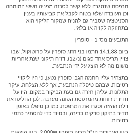
מרפסת שנסגרה ללא קשר לסכנה מפניה חשש המומחה
וכן העובדה שלא בטוח לקבל את קביעותיו בענין
הסניטציה שסביר גם להניח שמקור הליקוי הוא
בתחזוקה לקויה או בלאי.
התובעים מס' 1 - סופרין
ביום 14.1.88 חתמו בני הזוג סופרין על פרוטוקול, שבו
צויין תריס אחד פגום (נ/12). דו"ח תיקוני שנת אחריות
משום מה לא הוצג על ידי הנתבעת.
בתצהיר עליו חתמה הגב' סופרין נטען, כי היו ליקויי
רטיבות, שבהם טיפלה הנתבעת, אך ללא הצלחה. עיקר
התלונות, עליהן חזרה גם בעת הביקור במקום, היו על
חדירת רוחות מהמרפסת הפונה מערבה. לכן החליפו את
דלת ההזזה וסגרו את המרפסת. כמו כן טיפלו באופן
תדיר בתיקון סדקים בדירה, ובסיוד כדי להסתיר כתמי
רטיבות.
בגין העבודות הנ"ל תבעו סופרין 2,000₪, בגין הוצאות