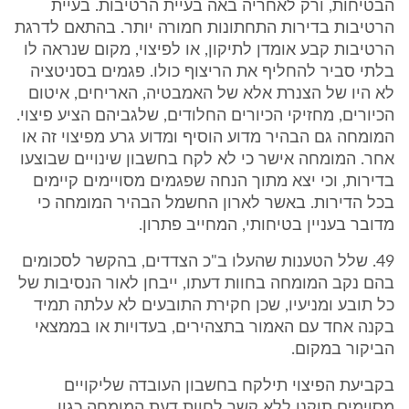
הבטיחות, ורק לאחריה באה בעיית הרטיבות. בעיית
הרטיבות בדירות התחתונות חמורה יותר. בהתאם לדרגת
הרטיבות קבע אומדן לתיקון, או לפיצוי, מקום שנראה לו
בלתי סביר להחליף את הריצוף כולו. פגמים בסניטציה
לא היו של הצנרת אלא של האמבטיה, האריחים, איטום
הכיורים, מחזיקי הכיורים החלודים, שלגביהם הציע פיצוי.
המומחה גם הבהיר מדוע הוסיף ומדוע גרע מפיצוי זה או
אחר. המומחה אישר כי לא לקח בחשבון שינויים שבוצעו
בדירות, וכי יצא מתוך הנחה שפגמים מסויימים קיימים
בכל הדירות. באשר לארון החשמל הבהיר המומחה כי
מדובר בעניין בטיחותי, המחייב פתרון.
49. שלל הטענות שהעלו ב"כ הצדדים, בהקשר לסכומים
בהם נקב המומחה בחוות דעתו, ייבחן לאור הנסיבות של
כל תובע ומניעיו, שכן חקירת התובעים לא עלתה תמיד
בקנה אחד עם האמור בתצהירים, בעדויות או בממצאי
הביקור במקום.
בקביעת הפיצוי תילקח בחשבון העובדה שליקויים
מסוימים תוקנו ללא קשר לחוות דעת המומחה כגון