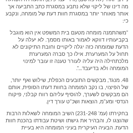
מה דינו של ליקוי שלא נתבע במסגרת כתב התביעה אך
אותר מאוחר יותר במסגרת חוות דעת של מומחה, ונקבע
כי:
"משהתמנה מומחה מטעם בית המשפט אין הוא מוגבל
בקביעותיו דווקא לאמור באותו מסמך. לא יעלה על
הדעת שמומחה כזה יגלה ליקויים וחובת התיקונים לא
תחול על המערערת. אילו כך סברה המערערת
מלכתחילה היה עליה לעורר טענה זו עובר למינוי
המומחה ולא בדיעבד...".
48. מנגד, מבקשים התובעים הכפלת, שילוש ואף יותר,
של הפיצוי, בו נקב המומחה בחוות דעתו הסופית, אותם
הם מבקשים לשערך, להוסיף עליהם רווח קבלני, פיקוח
הנדסי ומע"מ, הוצאות ושכ"ט עורך דין.
בחקירתו (עמ' 231-248) השיב המומחה לשאלות הרבות
שהוצגו לו, והבהיר את גישתו ושיטת עבודתו בהכנת חוות
הדעת. הבעיה העיקרית בעיני המומחה היא בעיית