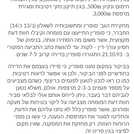
חימום ונקיון 500₪, בגין תיקון נזקי רטיבות וסגירת
מרפסת 3,000₪.
מחקירת הגב' סופרין ומתשובותיה לשאלון (נ/13 נ/14)
התברר, כי סופרין התייעצו עם מומחה וקיבלו חוות דעת
מקצועית, אשר משום מה הסתירו אותה, בנימוק של
חסיון עורך-דין - לקוח. עד להגשת כתב התביעה המקורי
ב- 21.10.93 התגוררו סופרין בדירה קרוב ל-7 שנים.
בביקור במקום טענו סופרין, כי סיידו בעצמם את הדירה
כחודשיים לפני הביקור, ולכן אי אפשר לראות רטיבות.
כמו כן ראו לנכון לטעון לפגמים בריצוף, כשהם מצביעים
על מספר פגמים ב-2-3 מרצפות. אולם, משלא נטען
לגביהם דבר בעבר, ניתן לייחס אותם אולי לבלאי סביר.
חוות דעת המומחה מצביעה על ליקוי בטיחות של מעקה
וסורגים, ואשר סופרין כלל לא נתנו עליהם את הדעת,
והחליטו לסגור את המרפסת. הטענה, כי עשו כן מפני
הרוחות העזות, רק מחזקת את המסקנה, שאין מקום
לפיצוי בגין פריט זה.