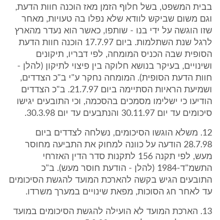
בבית המשפט, בשל חלוף הזמן מאז הוכנה חוות הדעת,
וגם משום שביקש לוודא שלא נפלו בה טעויות, מאחר
שזו הוגשה על ידי בנו - שותפו, כאשר הוא נעדר מהארץ
לרגל שנת השתלמות. ביום 17.7.97 הוכנה חוות הדעת
הסופית שבה הכניס המומחה, לפי דבריו, תיקונים
ושינויים, בעיקר בנושא חלוקה בין פיצוי לתיקון (להלן -
חוות הדעת הסופית). המומחה נחקר ע"י ב"כ הצדדים,
ושמיעת הראיות הסתיימה ביום 21.7.97. ב"כ הצדדים
הודיעו כי ישלימו מסמכים בהסכמה, וכי התובעים יגישו
סיכומים עד יום 30.11.97 והנתבעים עד יום 30.3.98.
12. משלא הוגשו הסיכומים, נשלחה לצדדים ביום
28.7.98 הודעה על כוונה למחוק את התביעה מחוסר
מעש, לפי תקנה 156 לתקנות סדר הדין האזרחי
התשמ"ד-1984 (להלן - הודעת חוסר מעש). ב"כ
התובעים הגיש בקשה להארכת המועד להגשת הסיכומים
עד לאחר חג הסוכות, מפאת שינויים במערך משרדו.
13. הארכת המועד לא הועילה להגשת הסיכומים במועד