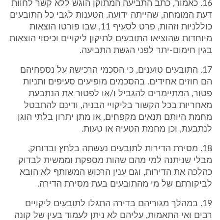
16. כאמור, כתב התביעה המתוקן הוגש ללא קשר לחוות
דעת המומחה, שהייתה ידועה. הטענות לגבי כל התובעים
כוללניות וזהות, פרט לסעיף 11, שבו פורטו הוצאות
מיוחדות שהוציאו התובעים לתיקון ליקויים וכיסוי הוצאות
בגין חימום-יתר לפני הגשת התביעה.
17. התובעים טוענים, כי הסכמי הרכישה על נספחיהם
הם חוזים אחידים. בהסכמים מופיעים סעיפים ותניות
פטור, המתיימרים להגביל ו/או לפטור את הנתבעת
מאחריות בכל הקשור בליקויי הבניה, ודינם להתבטל
מחמת היותם תנאים מקפחים, או מתן יתרון בלתי הוגן
לנתבעת, וכן מחמת הטעיה או טעות.
18. מסירת הדירות לתובעים נעשתה בלחץ ובדוחק,
מבלי שניתנה למי מהם שהות מספקת וממשית לבדוק
כהלכה את הדירות, וגם ענין הרכוש המשותף לא הובא
לביקורתם של מי מהתובעים בעת מסירת הדירה.
19. במהלך מגוריהם בדירה התגלו לתובעים ליקויים
רבים ואי התאמות, עליהם לא ניתן לעמוד בעין של קונה