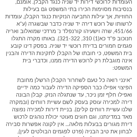
העומדות לרוכשי דירות יד שניה כנגד הקבלן. אומנם,
בנסיבות מסוימות הכירו בתי המשפט גם בעילות
החוזיות, אך עילות התביעה הנזקיות כנגד הקבלן, עומדות
לרשותו של רוכש דירה יד שניה כדבר שבשגרה (ע"א
451/66, שרה וישעיהו קורנפלד נ' מרדכי שמואלוב ואריה
חנוכוב פ"ד כא(1) 310, 321-322). באותו מקרה התגלו
פגמים חמורים בדירת רוכשי יד שניה. בפסק דינו קובע
בית המשפט, כי חובתו של הקבלן לתקינות הדירה והבנין
אינה מוגבלת רק לרוכש הדירה ממנו, וכדברי בית
המשפט:
"אינני רואה כל טעם לשחרור הקבלן הרשלן מחובת
הפיצוי אפילו כבר הספיקה הדירה לעבור כמה ידיים
ואפילו חלף זמן ניכר, עד שנתגלה הנזק. קבלן הבונה
דירה למכירה עוסק בעסק לשם עשיית רווחים (ובמקרה
שלנו עשיית רווחים קלים). בניית דירות למכירה נפוצה
מאד במדינתנו, וגם חוגים מעוטי יכולת נוהגים לרכוש
דירת מגורים בבעלות מלאה... אין לקונה אפשרות סבירה
לבחון את טיב הבניה (פרט לפגמים הבולטים לעין),