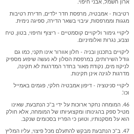
ארון חשמל, אבני חיפוי.
רטיבות - אמבטיה, מרפסת חדר ילדים, חדירת רטיבות
מגגות וממרפסות, עיבוי בשאר הדירה, ספיגה נימית.
ליקויי גימור וליקויים קוסמטיים - ריצוף וחיפוי, בטון, טיח
וצבע, נגרות ואלומיניום.
ליקויים בתכנון ובניה - חלון אוורור אינו תקני, כמו גם
גודל השירותים, במרפסת הסלון לא נעשה שיפוע מספיק
לניקוז מים, נקודת מאור בחדר המדרגות לא תקינה,
מדרגות לגינה אינן תקינות.
ליקויי סניטציה - דיפון אמבטיה חלקי, פגמים באמייל
וכו'.
46. המומחה נחקר ארוכות על ידי ב"כ הנתבעת, שאינו
מטיל ספק בהגינותו ומקצועיותו של המומחה, אלא חולק
הוא על מסקנותיו, וטוען כי הפריז בסכומים שנקב.
47. ב"כ הנתבעת מבקש להתעלם מכל פיצוי, עליו המליץ