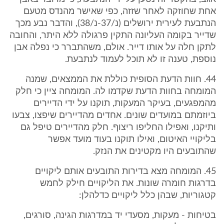
אחת שחוזקה לאחר שזזה, כפי שאישר מהנדס מטעם
הנתבעת לעירית ירושלים (נ/37-נ/38), והדבר נבע מכך
שדייר בקומה העליונה התקין פרגולה ללא היתר, והחובה
לתקן חלה על אותו דייר. אולם, משהתברר כי נפלה אבן
נוספת, טענה זו לא תוכל לעמוד לנתבעת.
44. חוות הדעת הסופית כוללת את הממצאים, שמנה
המומחה בחוות הדעת שקדמו לה. המומחה ציין כי חלק
מהמפגעים, בעיקר המעקות, תוקנו על ידי הדיירים
ביוזמתם במועדים שונים. אחדים מהדיירים שיפצו, צבעו
ותיקנו, ואפילו החליפו ריצוף. חלק מהדיירים טיפל גם
בליקויי האיטום, ואילו תוקנו בעוד מועד אפשר
שהתובעים היו מקטינים את הנזק.
45. המומחה מצא בדירות התובעים אותם ליקויים
בדרגות חומרה שונות. את הליקויים חילק לחמש
קטגוריות, שבהן כלל ליקויים כדלהלן:
בטיחות - מעקות, מסעדי יד במדרגות הגינה, סורגים,