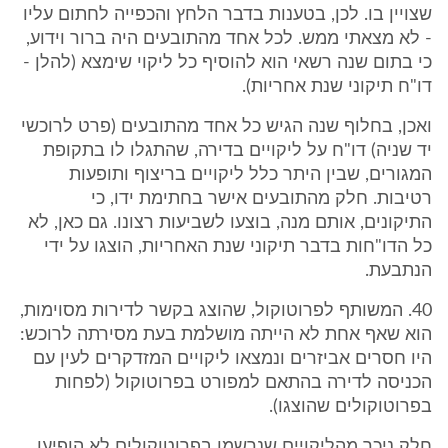
שצויין בו. לכן, בטענות בדבר הלחץ והכפייה לחתום עליו
- לא מצאתי ממש. לכל אחד מהתובעים היה ברור וידוע,
כי בתום שנה רשאי הוא להוסיף כל ליקוי שימצא (להלן -
דו"ח תיקוני שנת אחריות).
ואכן, בחלוף שנה הגיש כל אחד מהתובעים (פרט לרוכשי
יד שניה) דו"ח על ליקויים בדירה, שהתגלו לו בתקופת
המגורים, שבין היתר כלל ליקויים בריצוף ותופעות
רטיבות. חלק מהתובעים אישר בחתימת ידו, כי
התיקונים, אותם מנה, בוצעו לשביעות רצונו. גם כאן, לא
כל הדו"חות בדבר תיקוני שנת האחריות, הוצגו על ידי
הנתבעת.
40. המשותף לפרוטוקול, שהוצג בקשר לדירות מסוימות,
הוא שאף אחת לא הייתה מושלמת בעת מסירתה לרוכש:
היו חסרים אביזרים ונמצאו ליקויים המזדקרים לעין עם
הכניסה לדירה בהתאם למפורט בפרוטוקול (לפחות
בפרוטוקולים שהוצגו).
חלק ניכר מהליקויים שנרשמו בפרוטוקולים לא הופיעו