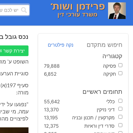
נכס גובל ב
חיפוש מתקדם
נקה פילטרים
יצירת קשר ✉
קטגוריה
השופט ע' מוד
פסיקה
79,888
חקיקה
6,852
סוגיית הערעו
תחומים ראשיים
מורה:
כללי
55,642
"נפגעו על יד
דיני נזיקין
13,370
עמה, מי שביו
מקרקעין / תכנון ובניה
13,195
לפיצויים מהועדה המק
סדרי דין וראיות
12,375