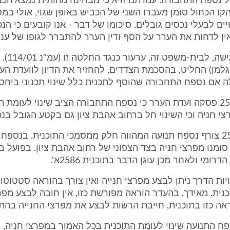
ל נספח התחבורה. עמדתנו היא כי מבחינה מהותית נמצא הכ
 הקו הכחול סומן מעברו השני של הכביש באופן שגוי, אולי במ
ים לבעלי נכסים גובלים. סיכומו של דבר - אנו קובעים כי הנ
אין לדחות את הערר על הסף ודין הערר להתברר לגופו של עניין
המערערת הג
גלמן) החליט, בהסכמת הצדדים, להחזיר את הדיון לוועדת ה
 אם נספח התחבורה שהוסף לתכנית כלל שינוי תכנוני ביחס 
ביום 25.4.2002 פסקה ועדת הערר כי נספח התחבורה הציב שינוי לעומת 
 חניה וכי השינוי חל ברחוב אהבת ציון גם בקטע הגובל בנכ
"לתוכנית 2586 צורף נספח תנועה המהווה חלק ממסמכי התוכנית. בנס
וכנית 2586 סומנו מפרצי חניה בצד הצפוני של רחוב אהבת ציון. בפועל
רומי ולאחר מכן עוגן הדבר בתוכנית 2586א'.
ויות הדרך ניתן לבצע מפרצי חנייה ואין צורך בהוראה סטטוט
וכנית. מאידך, בהעדר הוראה מפורשת כזו, אין חובה לבצע מפר
אה כזו בתוכנית, חייבת הרשות לבצע את מפרצי החנייה בהת
פח התנועה שינוי לעומת התוכנית בכל האמור במפרצי חניה,