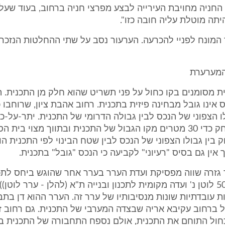
חניה מחויבת העירייה לבצע מפרצי חניה ברחוב, בעוד שעל 
תה מוטלת עליה חובה כזו".
המונח לפניי להכרעה. הערעור נסב על שתי ההחלטות הנזכר
המערערת
ת מסומנים בקו כחול על פני תשריט שהוא חלק מן התכנית. 
ו הצפוני של הנכס לבין גבולה הדרומי של התכנית. יתר-על-כן,
המתוכנן מרוחק כדי 30 מטרים מקו הגבול של התכנית ובתווך מצוי בי
 אין גם בסיס "רעיוני" לקביעה כי הנכס "גובל" בתכנית.
ר גזרה שווה מפסיקת ועדת הערר בערר אחר שהוגש ביחס לתכ
(ת"א) 5043/00 לוטן נ' ועדה מקומית לתכנון ובנייה ת"א (להלן - ערר לוטן
ת עובדתיות שונות מנסיבותיו של ערר זה. הערר ההוא דן בת
 ברחוב עקיבא אריה שבצדה המערבי של התכנית. גם רחוב זה
חול התוחם את התכנית, אולם נספח התחבורה של התכנית בי