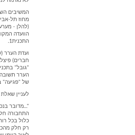
לא נגרמה לנכ
המשיבים השיג
מחוז תל-אביב
(להלן - מער
התכנית1.
ועדת הערר (ע
חברים) פיצלה
הערר תשובה ח
של "פגיעה" ב
לעניין שאלת 
"...מדובר בנ
התחבורה חל ע
כלול בכל רוח
רק חלק מהכב