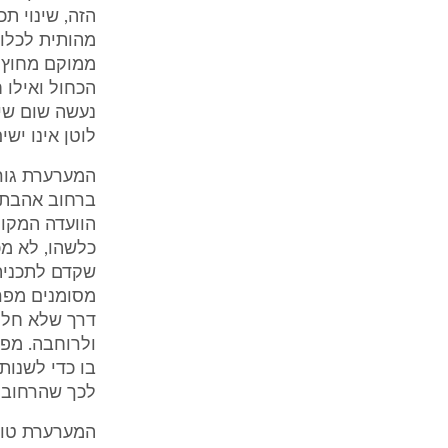
הזה, שינוי ת
מהותית לכלו
ממוקם מחוץ ל
הכחול ואילו 
נעשה שום שינ
לוטן אינו ישים
המערערת גור
ברחוב אהבת צ
הוועדה המקומ
כלשהו, לא מ
שקדם לתכנית.
מסומנים מפרצ
דרך שלא חל ב
ולרוחבה. מפרצ
בו כדי לשנות
לכך שהרחוב נ
המערערת טוענ