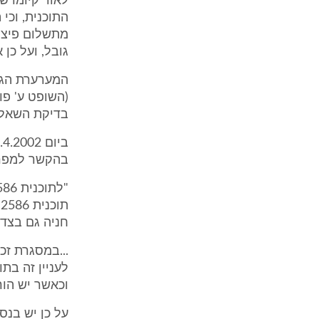
לאור קיומו ש
התוכנית, וכי
מתשלום פיצוי
גובל, ועל כן 
(השופט ע' פו
בדיקת השאלה
בהקשר למפרצי
ת
חניה גם בצד הד
...במסגרת זכ
לעניין זה בת
וכאשר יש הור
על כן יש בנס