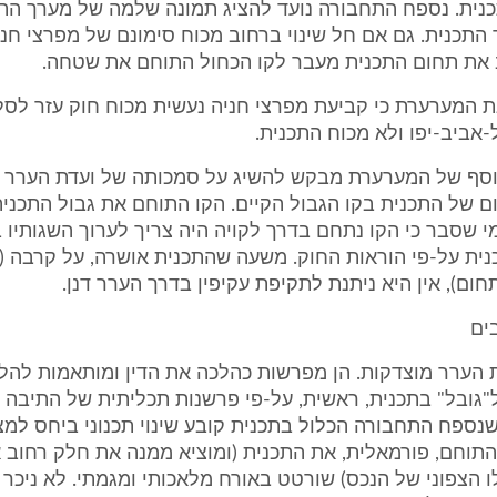
נית. נספח התחבורה נועד להציג תמונה שלמה של מערך הת
 התכנית. גם אם חל שינוי ברחוב מכוח סימונם של מפרצי חניה
 את תחום התכנית מעבר לקו הכחול התוחם את שטחה.
ת המערערת כי קביעת מפרצי חניה נעשית מכוח חוק עזר לסל
-אביב-יפו ולא מכוח התכנית.
נוסף של המערערת מבקש להשיג על סמכותה של ועדת הערר 
 של התכנית בקו הגבול הקיים. הקו התוחם את גבול התכני
מי שסבר כי הקו נתחם בדרך לקויה היה צריך לערוך השגותיו 
ית על-פי הוראות החוק. משעה שהתכנית אושרה, על קרבה (ת
ו התחום), אין היא ניתנת לתקיפת עקיפין בדרך הערר דנן.
ים
 הערר מוצדקות. הן מפרשות כהלכה את הדין ומותאמות להל
גובל" בתכנית, ראשית, על-פי פרשנות תכליתית של התיבה "ג
שנספח התחבורה הכלול בתכנית קובע שינוי תכנוני ביחס למ
התוחם, פורמאלית, את התכנית (ומוציא ממנה את חלק רחוב א
 הצפוני של הנכס) שורטט באורח מלאכותי ומגמתי. לא ניכר בו