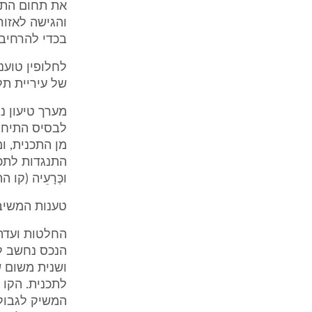
את תחום התכ
והגישה לאזור
בכדי להרחיב
לחלופין טוענ
של עיריית תל
מערך טיעון 
לבסיס התיחום
מן התכנית, ו
התנגדות לתכנ
וכְּרָעֵיה (ק
טענות המשיב
החלטות ועדת
הנכס נחשב ל"
ושנית משום 
לתכנית. הקו 
המשיק לגבולו