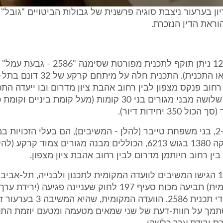
ון בערעור ניצבת סוגיה פרשנית של גבולות הביטויים "גובל" 
ראת הדין הנזכרת.
ביום 12.9.1996 ניתן תוקף לתכנית מפורטת שסימנה "6
תכנית 2586 או התכנית). התכנית חלה על מ
חוב פנקס מצפון לבין רחוב אהבת ציון מדרום ובו ייעדה התכנ
היתר, הקמת שלושה מבני מגורים בני 30 קומות (מעל קומת בינ
 350 יחידות דיור).
המשיבים 1 ו-2, בני משפחת טייבר (להלן - המשיבים), הם בעלי הזכויות 
הידועים כחלקה 1380 בגוש 6213, הכוללים מבנה מגורים צמוד קרקע
ין רחוב חיותמן מדרום לבין רחוב אהבת ציון מצפון.
ביום 1.5.2000 הגישו המשיבים לוועדה המקומית לתכנון ולבנייה, תל-אביב
הוועדה המקומית) תביעה מכוח סעיף 197 לחוק שעניינה פגיעה (ירי
שנגרמה על-ידי תכנית 2586. הוועדה 
מך על חוות-דעת של שני שמאים מטעמה ומטעם יוזמת התכנ