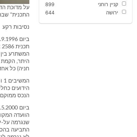
קניין רוחני
899
על מדוכת הדי
ירושה
644
התכנית" שבהו
נסיבות רקע
המשתרע בין ר
חניה) כל אחד (סך הכול
הנכס ממוקם ב
התביעה בהסת