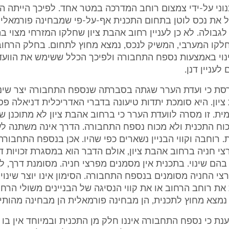
כנוני על-ידי צמצום רוחב המדרכה במטר אחד. לפיכך הייתה 
ל את נכס לוטן בתחום התכנית אף-על-פי שמבחינה פורמאלית
גבולה. לא כן לעניין רחוב אהבת ציון שחלקו המזרחי מצוי ב
חלקו המערבי, המשיק לנכס, נמצא מחוץ לתחום. בחלק הרחוב
וי באמצעות נספח התחבורה ולפיכך הכלל ששימש את הוועדה
 לעניין דנן.
סת כי ועדת הערר שגתה בסברתה שנספח התחבורה יצר שינוי
יון. היא סומכת יתדות טיעונה בדברי האדריכלית דניאלה פ
ית. זו מסרה לוועדת הערר כי ברחוב אהבת ציון לא מתוכנן שינ
כוח התכנית ולא מכוח נספח התחבורה. הדרך אינה משתנה ל
 רוחבה וקווי הבניין נשארים כפי שהיו. אכן בנספח התחבור
י חניה ברחוב אהבת ציון, אולם הדבר הוא במסגרת זכויות ד
הם שינוי. בתכנית אין מסמנים מפרצי חניה. מסומנת דרך, ל
י החניה מסומנים בנספח התחבורה. הסימון אינו יוצר שינוי תכ
 את רוחב הרחוב או את קווי הנסיגה של הבניינים משולי הרח
מצא מחוץ לתכנית, הן מבחינה פורמאלית הן מבחינה מהותית
ת כי נספח התחבורה איננו חלק מן התכנית ובמיוחד אין בו 