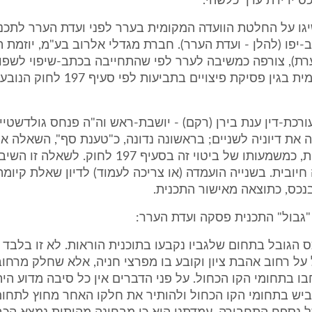
ס ירידת ערך כלשהי.
ו על החלטת הוועדה המקומית בערר לפני ועדת הערר לתכנון 
-יפו (להלן - ועדת הערר). חברת מגדלי אלרוב בע"מ, יוזמת 
ערת), צורפה כמשיבה לערר לפי שהתחייבה בכתב-שיפוי לשפו
הוועדה המקומית בגין פסיקת פיצויים בתביעות
ורכת-דין ענת בירן (רקם) - יושבת-ראש וה"ה פנחס גולדשטיין 
 את דיוניה לשניים; בראשונה נדונה, כ"טענת סף", השאלה א
"גובל" בתכנית, כמשמעותו של ביטוי זה בסעיף 197 לחוק. לש
יובית. בשנייה הועמדה (או צריכה לעמוד) לדיון שאלת קיומה
נכס, כתוצאה מאישור התכנית.
"גבול" התכנית פסקה ועדת הערר:
כס הגובל בתחום שלגביו נקבעו בתוכנית הוראות. לא זו בלבד
ל רחוב אהבת ציון וקובע בו מפרצי חניה, אלא שחלק מרחוב
בו בתחומי הקו הכחול. על פני הדברים אין כל סיבה מדוע היה 
יש בתחומי הקו הכחול ולהותיר את חלקו האחר מחוץ לתחום 