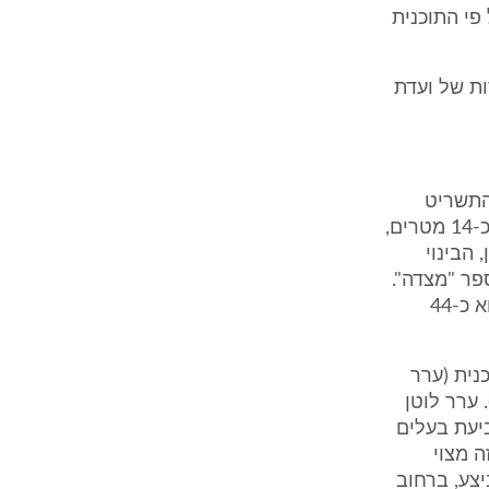
פי התוכנית
ות של ועדת
התשריט
מראה כי הנכס אינו גובל מבחינה פיזית בתכנית. רחוב אהבת ציון, שרוחבו כ-14 מטרים,
 הבינוי
ת הספר "מצדה".
מכאן שהמרחק בין גבולו הצפוני של הנכס לבין שטח הבינוי לפי התכנית הוא כ-44
נית (ערר
)). ערר לוטן
ביעת בעלים
 מצוי
צע, ברחוב