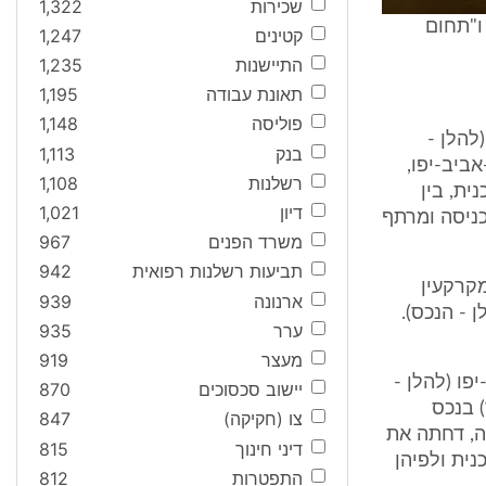
שכירות
1,322
ו"תחום
קטינים
1,247
התיישנות
1,235
תאונת עבודה
1,195
פוליסה
1,148
258 - גבעת עמל" (להלן -
בנק
1,113
יתחם קרקע של 32 דונם בתל-אביב-יפו,
רשלנות
1,108
ית, בין
דיון
1,021
יים וקומת כניסה ומרתף
משרד הפנים
967
תביעות רשלנות רפואית
942
במקרקעין
ארנונה
939
 (להלן - הנכס).
ערר
935
מעצר
919
-יפו (להלן -
יישוב סכסוכים
870
דת ערך) בנכס
צו (חקיקה)
847
המקומית, שהיא המשיבה 3 בערעור זה, דחתה את
דיני חינוך
815
ית ולפיהן
התפטרות
812