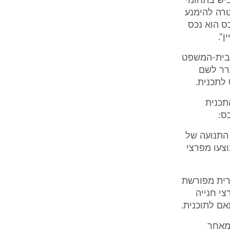
ביש בתחומי
טרה להימנע
כס הוא נכס
".
ישה, לבית-משפט זה, ערעור כנגד החלטה זו (עמ"נ 114/01). בית-המשפט
ערר לשם
לתכנית.
התכנית
ס:
פח התנועה של
 בוצעו מפרצי
ורית מפורשת
צי חנייה
אם לתוכנית.
 מאחר