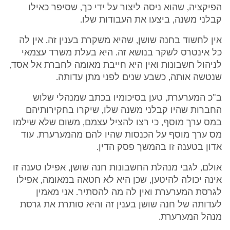
הפיקציה, שהוא ניסה ליצור על ידי כך, שסיפר כאילו
קבלני משנה, ביצעו את העבודות שלו.
אין לחשוד בחנה שושן, שהיא משקרת בענין זה. אין לה
כל אינטרס לשקר בנושא זה. היא בעלת משרד עצמאי
לניהול חשבונות ואין היא חייבת מאומה לחברת אל אסד,
שנטשה אותה, כשבע שנים לפני מתן עדותה.
ב"כ המערערת, טען בסיכומיו בכתב שמנהלי שלוש
החברות שהיו קבלני משנה שלו, שיקרו בחקירותיהם
במס ערך מוסף, כי רצו להציל עצמם, משום שלא שילמו
מס ערך מוסף על הכנסות שהיו להם מהמערערת. עוד
אדון בטענה זו בהמשך פסק הדין.
אולם, לגבי מנהלת החשבונות חנה שושן, אפילו טענה זו
אינה יכולה להיטען, שכן היא לא חטאה במאומה, אפילו
לגרסת המערערת ואין לה מה להסתיר. אני מאמין
לעדותה של חנה שושן בענין זה והיא סותרת את גרסת
מנהל המערערת.