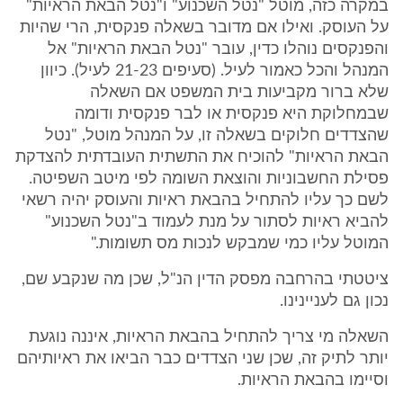
במקרה כזה, מוטל "נטל השכנוע" ו"נטל הבאת הראיות"
על העוסק. ואילו אם מדובר בשאלה פנקסית, הרי שהיות
והפנקסים נוהלו כדין, עובר "נטל הבאת הראיות" אל
המנהל והכל כאמור לעיל. (סעיפים 21-23 לעיל). כיוון
שלא ברור מקביעות בית המשפט אם השאלה
שבמחלוקת היא פנקסית או לבר פנקסית ודומה
שהצדדים חלוקים בשאלה זו, על המנהל מוטל, "נטל
הבאת הראיות" להוכיח את התשתית העובדתית להצדקת
פסילת החשבוניות והוצאת השומה לפי מיטב השפיטה.
לשם כך עליו להתחיל בהבאת ראיות והעוסק יהיה רשאי
להביא ראיות לסתור על מנת לעמוד ב"נטל השכנוע"
המוטל עליו כמי שמבקש לנכות מס תשומות."
ציטטתי בהרחבה מפסק הדין הנ"ל, שכן מה שנקבע שם,
נכון גם לעניינינו.
השאלה מי צריך להתחיל בהבאת הראיות, איננה נוגעת
יותר לתיק זה, שכן שני הצדדים כבר הביאו את ראיותיהם
וסיימו בהבאת הראיות.