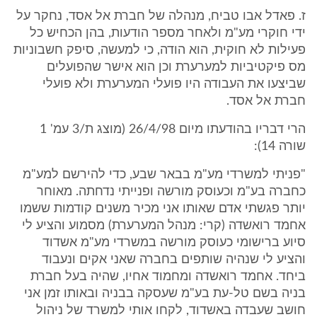
ז. פאדל אבו טביח, מנהלה של חברת אל אסד, נחקר על
ידי חוקרי מע"מ ולאחר מספר הודעות, בהן הכחיש כל
פעילות לא חוקית, הוא הודה, כי למעשה, סיפק חשבוניות
מס פיקטיביות למערערת וכן הוא אישר שהפועלים
שביצעו את העבודה היו פועלי המערערת ולא פועלי
חברת אל אסד.
הרי דבריו בהודעתו מיום 26/4/98 (מוצג ת/3 עמ' 1
שורה 14):
"פניתי למשרדי מע"מ בבאר שבע, כדי להירשם למע"מ
כחברה בע"מ וכעוסק מורשה ופנייתי נדחתה. מאוחר
יותר פגשתי אדם שאותו אני מכיר משנים קודמות ששמו
אחמד רואשדה (קרי: מנהל המערערת) מסמוע והציע לי
סיוע ברישומי כעוסק מורשה במשרדי מע"מ אשדוד
והציע לי שנהיה שותפים בחברה שאני אקים ונעבוד
ביחד. אחמד רואשדה ומחמוד אחיו, שהיה בעל חברת
בניה בשם טל-עת בע"מ שעסקה בבניה ובאותו זמן אני
חושב שעבדה באשדוד, לקחו אותי למשרד של ניהול