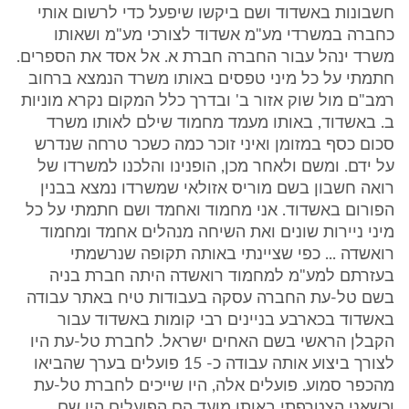
חשבונות באשדוד ושם ביקשו שיפעל כדי לרשום אותי
כחברה במשרדי מע"מ אשדוד לצורכי מע"מ ושאותו
משרד ינהל עבור החברה חברת א. אל אסד את הספרים.
חתמתי על כל מיני טפסים באותו משרד הנמצא ברחוב
רמב"ם מול שוק אזור ב' ובדרך כלל המקום נקרא מוניות
ב. באשדוד, באותו מעמד מחמוד שילם לאותו משרד
סכום כסף במזומן ואיני זוכר כמה כשכר טרחה שנדרש
על ידם. ומשם ולאחר מכן, הופנינו והלכנו למשרדו של
רואה חשבון בשם מוריס אזולאי שמשרדו נמצא בבנין
הפורום באשדוד. אני מחמוד ואחמד ושם חתמתי על כל
מיני ניירות שונים ואת השיחה מנהלים אחמד ומחמוד
רואשדה ... כפי שציינתי באותה תקופה שנרשמתי
בעזרתם למע"מ למחמוד רואשדה היתה חברת בניה
בשם טל-עת החברה עסקה בעבודות טיח באתר עבודה
באשדוד בכארבע בניינים רבי קומות באשדוד עבור
הקבלן הראשי בשם האחים ישראל. לחברת טל-עת היו
לצורך ביצוע אותה עבודה כ- 15 פועלים בערך שהביאו
מהכפר סמוע. פועלים אלה, היו שייכים לחברת טל-עת
וכשאני הצטרפתי באותו מועד הם הפועלים היו שם