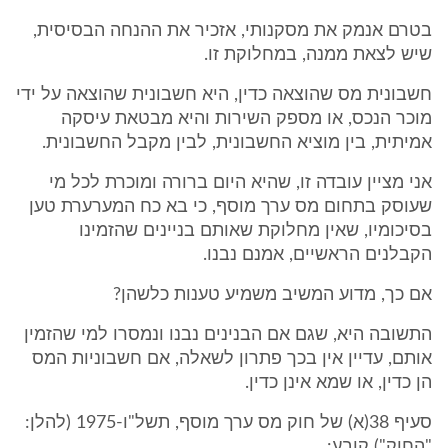
בטרם אנמק את מסקנותי, אזכיר את ההנחה הבסיסית,
שיש לצאת ממנה, במחלוקת זו.
חשבונית מס שהוצאה כדין, היא חשבונית שהוצאה על ידי
מוכר הנכס, או מספק השירות והיא מבטאת עיסקה
אמיתית, בין מוציא החשבונית, לבין מקבל החשבונית.
אני מציין עובדה זו, שהיא היום ברורה ומוכרת לכל מי
שעוסק בתחום מס ערך מוסף, כי בא כח המערערת טען
בסיכומיו, שאין מחלוקת שאותם בניינים שהזמינו
הקבלנים הראשיים, אמנם נבנו.
אם כך, מדוע המשיב משמיע טענות כלשהן?
התשובה היא, שגם אם הבנינים נבנו ונמסרו למי שהזמין
אותם, עדיין אין בכך פתרון לשאלה, אם חשבוניות המס
הן כדין, או שמא אינן כדין.
סעיף 38(א) של חוק מס ערך מוסף, תשל"ו-1975 (להלן:
"החוק") קובע: