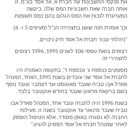
את פנקסי החשבונות של חברת א. אל אסד בע"מ. זו
אותה חברה שאת חשבוניות המס שלה, ביקשה
המערערת לנכות את המס הגלום בהם כמס תשומות.
וכך אומרת חנה שושן בתצהירה הנ"ל (סעיפים 5 ו- 6):
"ניהלתי עבור חברת אל אסד תיק ניכויים.
רצופים בזאת טפסי 106 לשנים 1995, 1996 רצופים
לתצהירי זה
מסומנים כנספח ג' וכנספח ד'. בתקופה האמורה היו
לחברת אל אסד שני עובדים בשנת 1995, האחד, המנהל
פאדל אבו טביח שעבד מאוגוסט ועד דצמבר ועובד נוסף
בשם ברקאת מראוון שעבד בחודש אוקטובר בלבד.
בשנת 1996 היה לחברה עובד אחד, המנהל פאדל אבו
טביח שעבד מינואר עד אוקטובר בשנה זו. פעילות
החברה לא נסגרה באופן מסודר, אלא הטיפול הופסק
לאחר שמנהל חברת אל אסד הפסיק להגיע."