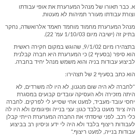
א. כבר תאורו של מנהל המערערת את אופי עבודתו
וצורת עבודתו מעורר תמיהות לא מעטות.
מנהל המערערת מחמוד מוחמד חאמד אלרואשדה, נחקר
בתיק זה (ישיבה מיום 1/10/03 עמ' 22).
בתצהירו מיום 9/1/02, שהוגש במקום חקירה ראשית
הוא סיפר (בסעיף 2) כי המערערת היא חברה קבלנית
לביצוע עבודות בניה והוא משמש מנהל יחיד בחברה.
הוא כתב בסעיף 2 של תצהירו:
"לחברה לא היה שום מנגנון, לא היו לה משרדים, לא
היתה מזכירה ולא העסיקה עובדים קבועים במסגרת
יחסי עובד-מעביד, למעט אחי שסייע לי לפרקים. לחברה
היה ציוד מועט בלבד כגון: עצי בנייה ופיגומים ולא היו לה
כלי רכב. לפני שיסדתי את החברה המערערת הייתי קבלן
לעבודות ריצוף בלבד ולא היה לי ידע וניסיון רב בביצוע
עבודות בנייה, למעט ריצוף."