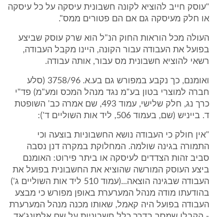
"עוסק חייב להוציא לקונה חשבונית עיסקה על כל עיסקה
או חלק מעיסקה גם אם הם פטורים ממס".
העולה מכל הוראות החוק הנ"ל הוא שרק עוסק שביצע
בפועל את העבודה עבור הקונה, היינו מקבל העבודה,
רשאי להוציא חשבונית מס עבור, אותה עבודה.
ואומנם, כך נקבע במפורש גם בע.א. 3758/96 (סלע
חברה למוצרי בטון בע"מ נגד מנהל המכס ומע"מ) פד"י
כרך נג, חלק שלישי, עמוד 493, שם אמרה כב' השופטת
ד. בייניש (שם, בעמוד 506, ליד אות השוליים ד'):
"אין חולק כי העבודה נושא החשבוניות בוצעה וכי
התמורה בגינה שולמה. המחלוקת במקרה דנן נסבה
סביב זהות הצדדים לעיסקה או ביתר פירוט: האומנם
ביצע העוסק המורשה שהוציא את החשבונית בפועל את
העבודה שבגינה הוצאה...(עמוד 510 ליד אות השוליים ג')
בהודעתו מודה מנהל המערערת באופן מפורש כי מבצע
העבודה בפועל היה קאמל, שאותו מכנה מנהל המערערת
- הקבלן שמסר בדרך כלל חשבוניות על שם אלמונג'אד...