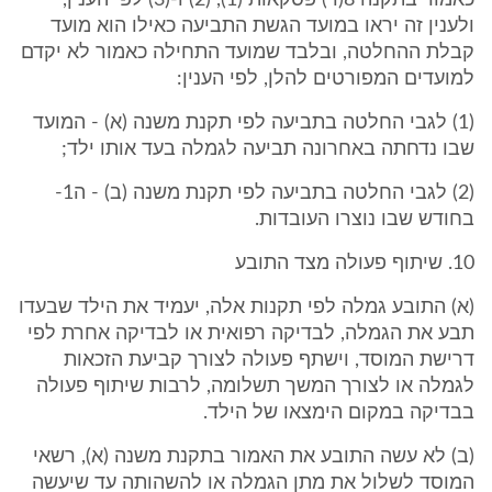
כאמור בתקנה 8(ד) פסקאות (1), (2) ו-(3) לפי הענין,
ולענין זה יראו במועד הגשת התביעה כאילו הוא מועד
קבלת ההחלטה, ובלבד שמועד התחילה כאמור לא יקדם
למועדים המפורטים להלן, לפי הענין:
(1) לגבי החלטה בתביעה לפי תקנת משנה (א) - המועד
שבו נדחתה באחרונה תביעה לגמלה בעד אותו ילד;
(2) לגבי החלטה בתביעה לפי תקנת משנה (ב) - ה1-
בחודש שבו נוצרו העובדות.
10. שיתוף פעולה מצד התובע
(א) התובע גמלה לפי תקנות אלה, יעמיד את הילד שבעדו
תבע את הגמלה, לבדיקה רפואית או לבדיקה אחרת לפי
דרישת המוסד, וישתף פעולה לצורך קביעת הזכאות
לגמלה או לצורך המשך תשלומה, לרבות שיתוף פעולה
בבדיקה במקום הימצאו של הילד.
(ב) לא עשה התובע את האמור בתקנת משנה (א), רשאי
המוסד לשלול את מתן הגמלה או להשהותה עד שיעשה