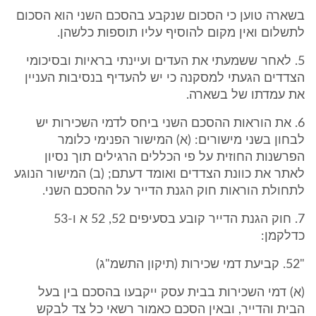
בשארה טוען כי הסכום שנקבע בהסכם השני הוא הסכום
לתשלום ואין מקום להוסיף עליו תוספות כלשהן.
5. לאחר ששמעתי את העדים ועיינתי בראיות ובסיכומי
הצדדים הגעתי למסקנה כי יש להעדיף בנסיבות העניין
את עמדתו של בשארה.
6. את הוראות ההסכם השני ביחס לדמי השכירות יש
לבחון בשני מישורים: (א) המישור הפנימי כלומר
הפרשנות החוזית על פי הכללים הרגילים תוך נסיון
לאתר את כוונת הצדדים ואומד דעתם; (ב) המישור הנוגע
לתחולת הוראות חוק הגנת הדייר על ההסכם השני.
7. חוק הגנת הדייר קובע בסעיפים 52, 52 א ו-53
כדלקמן:
"52. קביעת דמי שכירות (תיקון התשמ"ג)
(א) דמי השכירות בבית עסק ייקבעו בהסכם בין בעל
הבית והדייר, ובאין הסכם כאמור רשאי כל צד לבקש