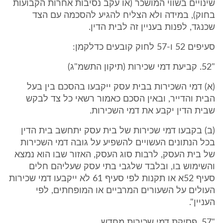
שינויים בשווי המושכר (או עקב נסיבות אחרות הקבועות
בחוק), במידה ולא הצליח להגיע להסכמה עם הצד
שכנגד, לפנות בעניין זה לבית הדין.
סעיפים 52 ו-57 לחוק קובעים כדלקמן:
"52. קביעת דמי שכירות (תיקון התשמ"ג)
(א) דמי השכירות בבית עסק ייקבעו בהסכם בין בעל
הבית והדייר, ובאין הסכם כאמור רשאי כל צד לבקש
שבית הדין יקבע את דמי השכירות.
(ב) בקבעו דמי שכירות של בית עסק יתחשב בית הדין
בכל הנתונים העשויים להשפיע על גובה דמי השכירות
של בית העסק, לרבות סוג העסק, האזור שבו הוא נמצא
והשימוש בו, ובלבד שלגבי בתי עסק שעליהם חלים
סעיף 52א או תקנות לפי סעיף 61 לא ייקבעו דמי שכירות
העולים על השעורים המרביים או המופחתים, לפי
העניין".
"57. פסיקת דמי שכירות מחדש