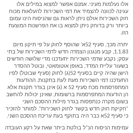
אלו נעלמות מעיני. אמנם אפשר למצוא במילים אלו
עגינה לכוונה להצמיד את דמי השכירות להעלאות מכוח
חוק השכירות אולם ניתן לראות גם שהניסוח הינו עמום
ביותר ורק בדוחק ניתן למצוא בו את הפרשנות המוצעת
הזו.
יתרה מכך, סעיף 52א' שהוסף לחוק על פי תיקון מיום
1.1.83, קבע מנגנון הצמדה חדש לדמי השכירות של בתי
עסק; נקבע שדמי השכירות יתעדכנו מדי שלושה חודשים
בשעור עליית המדד, באופן אוטומאטי, ובוטל ההסדר
הישן שהיה קיים בסעיף 52(ג) לחוק (סעיף שבוטל) לפיו
התעדכנו דמי השכירות מעת לעת בתקנות. ההודעות
המתפרסמות מכח סעיף 52 א (ג) אינן בגדר תקנות אלא
הן הודעות המתפרסמות ברשומות, שאינן יכולות להחשב
בשום מקרה כנתפסות בגדר מילות ההסכם השני
"חקיקת חוק חדש בקשר לחוק השכירות". למותר להזכיר
כי סעיף 52א כבר היה בתוקף בעת עריכת ההסכם השני.
עמימות הניסוח הנ"ל בולטת ביתר שאת על רקע העובדה