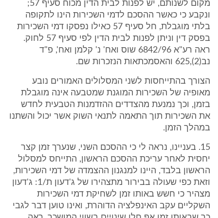
מקום לשנותם, יש לפנות לבית הדין מכוח סעיף 57;
ונקבע כי כאשר ההסכם לדמי השכירות הינו לתקופה
בלתי מוגבלת, חל סעיף 57 כאילו נפסקו דמי השכירות
בפסק דין וניתן לפנות לבית הדין לפי סעיף 57 לחוק.
ראה רע"א 6842/96 שוס ואח' נ' קלמן ואח', פ"ד
נב(2),625 והאסמכתאות הנזכרות שם.
הצורך בהתייחסות לשני המסלולים האמורים נובע
מאופיה של השכירות המוגנת שמטבעה אינה מוגבלת
בזמן, וכך נמנעת מהצדדים ההזדמנות הטבעית לחדש
את השכירות תוך התאמה לתנאי השוק אשר יכול והשתנו
במהלך הזמן.
15. בעניינו, נראה לי כי ההסכם השני, שנערך זמן קצר
יחסית לאחר עריכת ההסכם הראשון, התייחס למסלול
הראשון בלבד, היינו למנגנון ההצמדה של דמי השכירות,
וזאת כפי שעולה בבירור מתצהירו של ג'דעון ת/1: ג'דעון
מצהיר כי חשש באותו זמן לשחיקת דמי השכירות
השקליים עקב האינפלציה הדוהרת, ואינו טוען דבר לגבי
כך שבאותו זמן אף חלו שינויים בשווי המושכר. ראה