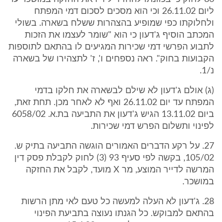
ליום 26.11.02 וכי הוא מסכים לסכום דמי המפתח
ולחלוקתו כפי שמופיע בהצהרות ששלח בשארה. בשולי
המכתב הוסיף ג'דעון כי הוא "שומר לעצמו את הזכות
לתבוע הפרשי דמי שכירות המגיעים לו בהתאם לתוספות
הקבועות בחוק". ראה נספחים ו', ז' לתצהירו של בשארה
נ/1.
(ג) אולם ג'דעון לא שילם לבשארה את חלקו בדמי
המפתח עד יום 26.11.02 ואף לא לאחר מכן. תחת זאת,
ביום 13.11.02 הגיש ג'דעון את התביעה בת.א. 6058/02
לפינוי ותשלום הפרש דמי שכירות.
27. על רקע הדברים האמורים הוגשה התביעה בתיק ש.
105/02, בקשה לפי סעיף 93 (3) לחוק לקבלת פסק דין
המרשה לדייר המוצע, מר X מועד, לקבל את החזקה
במושכר.
28. ג'דעון לא העלה למעשה כל טעם לאי מתן הרשות
בהתאם למבוקש. כל הגנתו נעוצה בתביעת הפינוי