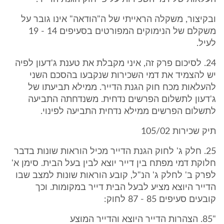
ובקיצור, משקלה הראייתי של ה"הודאה" אינו גובר על
משקלם של הנימוקים המפורטים בסעיפים 14 - 19
לעיל.
24. לסיכום פרק זה, איני מקבלת את טענת ג'דעון לפיה
יש להצמיד את דמי השכירות שנקבעו בהסכם השני
להעלאות מכח חוק הגנת הדייר. ממילא תביעתו של
ג'דעון לתשלום הפרשים נדחית. משנדחתה התביעה
לתשלום הפרשים ממילא נדחית התביעה לפינוי.
תיק שכירות 105/02
25. חלק ג' לחוק הגנת הדייר מכיל הוראות שונות בדבר
חלוקת דמי מפתח בין דייר יוצא לבין בעל הבית. סימן א'
לפרק ב' לחלק ג' הנ"ל, קובע הוראות שונות למצב שבו
הדייר היוצא מציע לבעל הבית דייר במקומות. וכך
קובעים סעיפים 85 - 87 לחוק:
"85. הצהרות הדייר היוצא והדייר המוצע