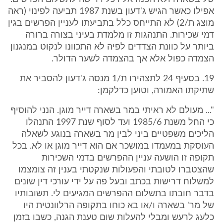
אפילו כאשר הגיש ג'דעון בשנת 1987 תביעה לפינוי (ראה
מוצג ת/2) לא התייחס כלל בתביעתו לעניין הפרשים בגין
דמי שכירות. התנהגות זו מלמדת בעיני בצורה ברורה
ביותר על כוונת הצדדים לפיה לא התכוונו לנקוט במנגנון
הצמדה כפול אלא אך בהצמדה לשער הדולר.
19. בסעיף 24 לתצהירו ת/1 מנסה ג'דעון להסביר את
שתיקתו האמורה, וטוען כדלקמן:
"... מעולם לא ראיתי במר בשארה דייר מוגן. הנני להוסיף
כי החל משנת 1985/6 ועד לסוף שנת 1997 התנהלו
הליכים משפטיים ביני לבין מר בשארה בנוגע לשאלה
העוסקת במעמדו במושכר אם הוא דייר מוגן או לא. בכל
תקופה זו הושעה עניין ההפרשים בדמי השכירות
שהצטברו לטובתי והפעולות שנקטתי בענין זה צומצמו
למשלוח דרישות בכתב ובעל פה על ידי עורכי דין שונים
בדבר חובתו בתשלום ההפרשים המגיעים לי. תשובותיו
של מר' בשארה ו/או בא כוחו בתקופה הרלוונטית היו
כלעג לרעש ומבלי להעלות שום טענת הגנה, כשבו בזמן