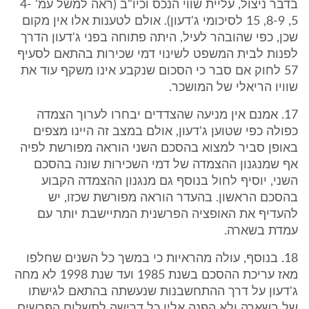
בדבר ניצול, עליית שווי הנכס וכיו"ב (ראה למשל עמ' 4-
5, 8-9, 15 לסיכומי ג'דעון). אולם לטענות אלו אין מקום
שכן, כפי שהובהר לעיל, היתה פתוחה בפני ג'דעון הדרך
לפנות לבית המשפט לשינוי דמי שכירות בהתאם לסעיף
57 לחוק אם סבר כי הסכום שנקבע אינו משקף עוד את
שוויו הריאלי של המושכר.
17. אמנם אין מניעה שהצדדים יבחרו לערוך הצמדה
כפולה כפי שטוען ג'דעון, אולם במצב זה היינו מצפים
באופן סביר למצוא בהסכם השני הוראה מפורשת לפיה
אף שמנגנון ההצמדה של דמי השכירות שונה בהסכם
השני, יוסיף לחול בנוסף גם מנגנון ההצמדה הקבוע
בהסכם הראשון. בהעדר הוראה מפורשת שכזו, יש
להעדיף את האופציה הפרשנית המתיישבת יותר עם
עמדת בשארה.
18. בנוסף, עולה מהראיות כי במשך כל השנים שחלפו
מאז עריכת ההסכם בשנת 1985 ועד שנת 1998 לא מחה
ג'דעון על דרך ההתחשבנות שנעשתה בהתאם לגישתו
של בשארה ולא הפנה אליו כל דרישה לתשלום הפרשים.