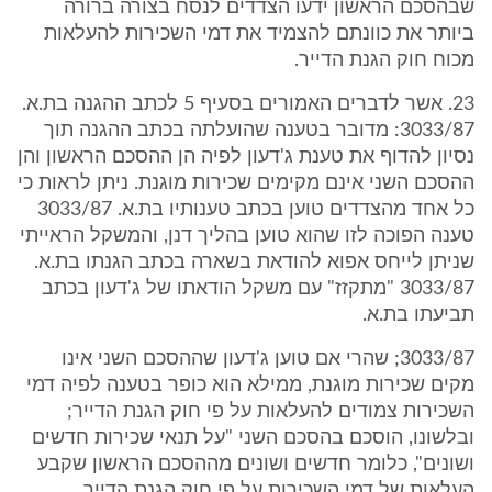
שבהסכם הראשון ידעו הצדדים לנסח בצורה ברורה
ביותר את כוונתם להצמיד את דמי השכירות להעלאות
מכוח חוק הגנת הדייר.
23. אשר לדברים האמורים בסעיף 5 לכתב ההגנה בת.א.
3033/87: מדובר בטענה שהועלתה בכתב ההגנה תוך
נסיון להדוף את טענת ג'דעון לפיה הן ההסכם הראשון והן
ההסכם השני אינם מקימים שכירות מוגנת. ניתן לראות כי
כל אחד מהצדדים טוען בכתב טענותיו בת.א. 3033/87
טענה הפוכה לזו שהוא טוען בהליך דנן, והמשקל הראייתי
שניתן לייחס אפוא להודאת בשארה בכתב הגנתו בת.א.
3033/87 "מתקזז" עם משקל הודאתו של ג'דעון בכתב
תביעתו בת.א.
3033/87; שהרי אם טוען ג'דעון שההסכם השני אינו
מקים שכירות מוגנת, ממילא הוא כופר בטענה לפיה דמי
השכירות צמודים להעלאות על פי חוק הגנת הדייר;
ובלשונו, הוסכם בהסכם השני "על תנאי שכירות חדשים
ושונים", כלומר חדשים ושונים מההסכם הראשון שקבע
העלאות של דמי השכירות על פי חוק הגנת הדייר.