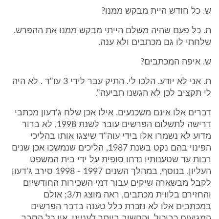
ש. כל חודש היית מבקש ממנו?
ת. כל פעם שהיה משלם הייתי מבקש ממנו את ההפרש.
שלחתי לו גם מכתבים ולא ענה.
ש. איפה המכתבים?
ת. אני לא יודע. הלכו לי. התיק עבר לידי 3 עו"ד . לא היה
לי תקציב לכן לא הגשנו תביעה".
דברים אלו אינם משכנעים. אילו אכן שלח ג'דעון מכתבי
דרישה לתשלום הפרשים עובר לשנת 1998, לא ברור
מדוע לא נשמרו אלו בידי עוה"ד שיצגו אותו בהליכי
הפינוי בהם נקט בשנת 1987, הליכים שנמשכו אכן שנים
רבות עד שטענותיו נדחו סופית על ידי בית המשפט
העליון. בנוסף, במהלך השנים 1997 - 1998 סירב ג'דעון
לקבל מבשארה שיקים עבור דמי השכירות החודשיים
והחזירם בלווית מכתבים, ראה מוצג ת/3; אולם
במכתבים אלו לא נזכרת כלל טענה בדבר הפרשים
המגיעים כביכול. והחשוב ביותר לעניינו, אין כל הסבר