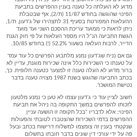
מדוע לא הועלתה כל טענה בענין ההפרשים בתביעת
הפינוי שהוגשה בחודש 11/87 (ת/2), אף שבטבלת
ההעלאות המפורטת בסעיף 31 לתצהירו של ג'דעון, ת/1,
ניתן לראות כי ממועד עריכת ההסכם השני ועד מועד
הגשת התביעה הנ"ל היו מספר העלאות על פי חוק הגנת
הדייר, לרבות העלאה בשעור 52.2% (!) בחודש 10/85.
גם אם נניח שג'דעון נמנע מלתבוע הפרשים כל עוד עמד
על טענתו כי השכירות כלל אינה שכירות מוגנת, עדיין לא
ברור מדוע לא העלה טענה זו למצער כטענה חלופית. כך,
בכתב התביעה שהוגש בשנת 1987 מצויה טענה בדבר
נטישת המושכר.
חשוב לציין עוד כי ג'דעון עצמו לא טען כי נמנע מלטעון
לזכותו להפרשים במשך התקופה בה ניהל את תביעת
הפינוי; אלא לדבריו "בכל תקופה זו הושעה עניין
ההפרשים בדמי השכירות שהצטברו לטובתי והפעולות
שנקטתי בענין זה צומצמו למשלוח דרישות בכתב ובעל
פה על ידי עורכי דין שונים בדבר חובתו בתשלום