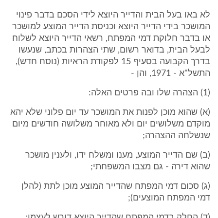
לא באו בעל הבית והדייר היוצא לידי הסכם בדבר פינוי
המושכר בידי הדייר היוצא וכניסת הדייר המוצע למושכר
או בדבר חלוקת דמי המפתח, רשאי הדייר היוצא לשלוח
לבעל הבית, בדואר רשום, שתי הצהרות בכתב, שנעשו
בדרך הקבועה בסעיף 15 לפקודת הראיות (נוסח חדש),
התשל"א - 1971, והן -
(1) הצהרה שלו ובה פרטים האלה:
(א) שהוא מוכן לפנות את המושכר עד יום פלוני שלא יהא
מוקדם משלושים יום ולא מאוחר משלושה חודשים מיום
שנשלחה ההצהרה;
(ב) שם הדייר המוצע, מענו ומשלח ידו, ולענין מושכר
שהוא דירה - גם מצבו המשפחתי;
(ג) סכום דמי המפתח שהדייר המוצע מוכן לתת (להלן
דמי המפתח המוצעים);
(ד) החלק בדמי המפתח שהדייר היוצא דורש לעצמו;