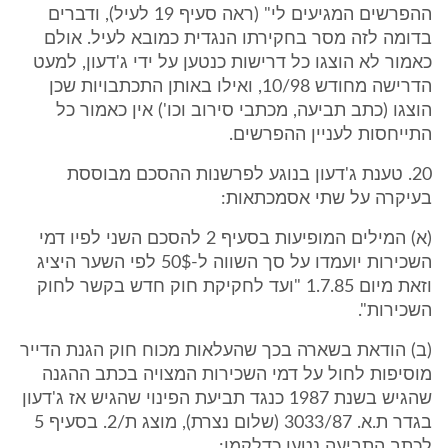
ההפרשים המגיעים לי" (ראה סעיף 19 לעיל), ודברים
בדומה לזה מסר בחקירתו הנגדית כמובא לעיל. אולם
כאמור לא הוצגו כל דרישות כנטען על ידי ג'דעון, למעט
הדרישה מחודש 10/98, ואילו באותן התכתבויות שכן
הוצגו (כתב תביעה, מכתבי סירוב וכו') אין כאמור כל
התייחסות לעניין ההפרשים.
20. טענת ג'דעון בנוגע לפרשנות ההסכם מבוססת
בעיקרה על שתי אסמכתאות:
(א) המילים המופיעות בסעיף 2 להסכם השני לפיו דמי
השכירות יועמדו על סך השווה ל-50$ לפי השער היציג
וזאת מיום 1.7.85 "ועד לחקיקת חוק חדש בקשר לחוק
השכירות".
(ב) הודאת בשארה בכך שהעלאות מכוח חוק הגנת הדייר
מוסיפות לחול על דמי השכירות המצויה בכתב ההגנה
שהגיש בשנת 1987 כנגד תביעת הפינוי שהגיש אז ג'דעון
בגדר ת.א. 3033/87 (שלום נצרת), מוצג ת/2. בסעיף 5
לכתב התביעה נטען כדלקמן: