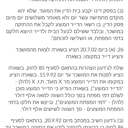
(ב) בפסק דינו יקבע בית הדין את המועד, שלא יהא
מוקדם מחמישה עשר יום ולא מאוחר משלושים יום מיום
פסק הדין, בו רשאי הדייר המוצע לקבל את ההחזקה
במושכר, ובלבד ששילם לבעל הבית ולדייר היוצא חלקם
בדמי המפתח, או השלישו לזכותם".
26. (א) ביום 20.7.02 הציע בשארה לצאת מהמושכר
והציע דייר במקומו; בשארה
שלח לג'דעון הצהרות בהתאם לסעיף 85 לחוק. בשארה
הציע לפנות את המושכר עד יום 15.9.92. בשארה הציע
במקומו את הדייר המוצע מר X מועד, ת.ז. X (להלן -
"הדייר המוצע"). בשארה הודיע כי הדייר המוצע מוכן
לשלם דמי מפתח בסך כולל השווה למאה אלף דולר
(להלן - "דמי המפתח המוצעים"), וביקש את חלקו בדמי
המפתח המוצעים - סך השווה לשישים אלף דולר.
(ב) ג'דעון השיב במכתב מיום 20.9.92, בהתאם לסעיף
86 לחוק כי בכוונתו להחזיר לידיו את החזקה במושכר עד