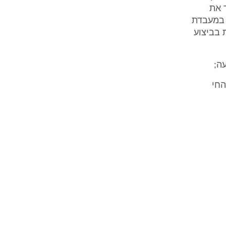
 את
 במעבדת
 בביצוע
החי