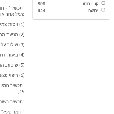
קניין רוחני
899
"תכשיר" - חו
ירושה
644
פעיל אחר או 
(1) ויסות צמיחה, פריחה ופוריות;
(2) מניעת מחלות חסר ומחלות פיזיולוגיות;
(3) שילוך עלים;
(4) ביעור, דחיה או משיכה של נגעים, ויסות גידולם או מניעתם;
(5) שיטות, הדבקה והרטבה של תכשירים;
(6) ריפוי פצעי גיזום והרכבה;
"תכשיר המיוב
19;
"תכשיר רשום"
"חומר פעיל" 