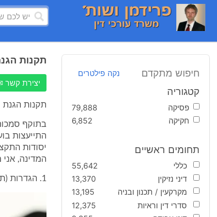
תקנות הגנ
חיפוש מתקדם
נקה פילטרים
יצירת קשר ✉
קטגוריה
תקנות הגנת הצ
פסיקה
79,888
חקיקה
6,852
תחומים ראשיים
המדינה, אני 
כללי
55,642
דיני נזיקין
13,370
1. הגדרות (תיקון: תשס"ב)
מקרקעין / תכנון ובניה
13,195
סדרי דין וראיות
12,375