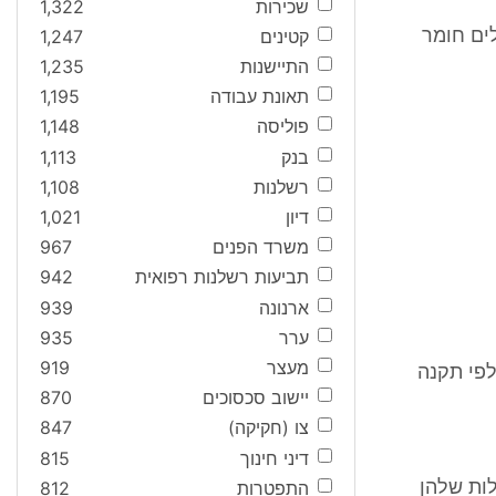
שכירות
1,322
קטינים
1,247
לים חומר
התיישנות
1,235
תאונת עבודה
1,195
פוליסה
1,148
בנק
1,113
רשלנות
1,108
דיון
1,021
משרד הפנים
967
תביעות רשלנות רפואית
942
ארנונה
939
ערר
935
מעצר
919
לפי תקנה
יישוב סכסוכים
870
צו (חקיקה)
847
דיני חינוך
815
התפטרות
812
לות שלהן