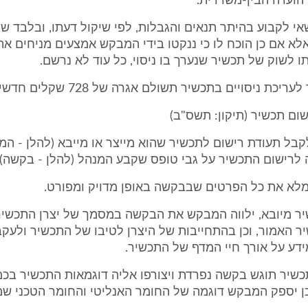
הועדה הבין-משרדית.
אי לקבוע בהיתר תנאים והגבלות, לפי שיקול דעתו, ובלבד של
אלא אם כן הוכח לו כי ננקטו בידי המבקש אמצעים מניחים א
ו לשוק של תכשיר שנערך בו ניסוי, כל עוד לא נרשם.
יכת ניסויים בתכשיר תשולם אגרה של 728 שקלים חדשים.
בל תעודת רישום לתכשיר שהוא מייצר או מייבא (להלן - המב
לרישום התכשיר על גבי טופס שקבע המנהל (להלן - בקשה).
מלא את כל הפרטים שבבקשה באופן מדויק ומפורט.
שיר מיובא, ילווה המבקש את הבקשה במסמך של יצרן התכשי
 האמור, וכן בהתחייבות של היצרן לטיבו של התכשיר ולעקב
ידע על אורך חיי המדף של התכשיר.
תכשיר תוגש בקשה נפרדת ויצורפו אליה דוגמאות התכשיר בכ
ן יספק המבקש דוגמה של החומר האנליטי והחומר הטכני שממ