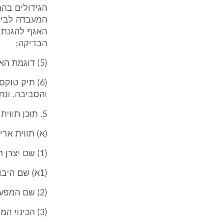
הגידולים בהם
המעבדה לביצ
האגף להגנת 
הבדיקה;
(5) דוגמת האריזה המוצעת, שצריך שתבטיח שמירת התכשיר מקלקול ופגיעה;
(6) תיק טוק
והסביבה, ונת
5. תוכן תווית האריזה (תיקון: תשס"ב)
(א) תווית אר
(1) שם יצרן התכשיר ומענו;
(1א) שם היבואן ומענו, אם היה התכשיר מיובא;
(2) שם המפעל בו הוכן התכשיר ומענו;
(3) הכינוי המסחרי של התכשיר;