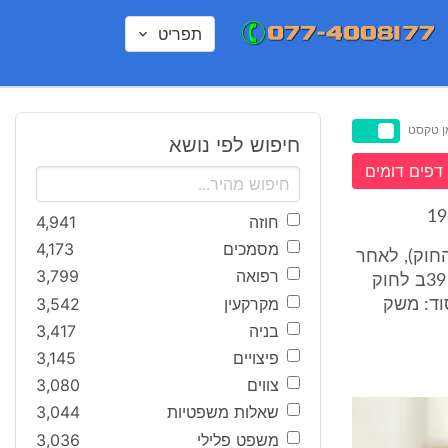
תפריט
ן טקסט
חיפוש לפי נושא
דפים דומים
חוזה
4,941
מסמכים
4,173
הגנת הצומח, התשט"ז-1956 (להלן - החוק), לאחר
רפואה
3,799
התייעצות בועדה המייעצת לפי סעיף 9 לחוק, באישור שר האוצר לפי סעיף 39ב לחוק
מקרקעין
3,542
סת לפי סעיף 1(ב) לחוק יסוד: משק
בניה
3,417
פיצויים
3,145
צווים
3,080
שאלות משפטיות
3,044
משפט פלילי
3,036