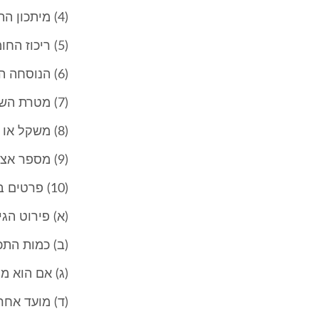
(4) מיתכון התכשיר;
(5) ריכוז החומר הפעיל בתכשיר;
(6) הנוסחה הכימית והשם המקובל של החומר הפעיל;
(7) מטרת השימוש בתכשיר;
(8) משקל או נפח נטו של התכשיר באריזה;
(9) מספר אצוות היצור;
(10) פרטים בדבר התכשיר ואופן השימוש בו, ובכלל זה -
(א) פירוט הג
(ב) כמות התכש
(ג) אם הוא מ
(ד) מועד אחר