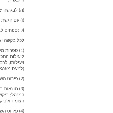
התכשיר.
(ה) לבקשה יצ
(ו) עם הגשת בקשה
4. נספחים לבקשה לרישום (תיקון: תשס"ב)
לכל בקשה יצר
(1) ספרות 
ליעילות התכש
ויעילותו, לר
(למעט מאנגלי
(2) פירוט השיטה המוצעת לאנליזה כימית של התכשיר;
(3) תוצאות
המנהל; ביקש
הצומח ולביק
(4) פירוט 