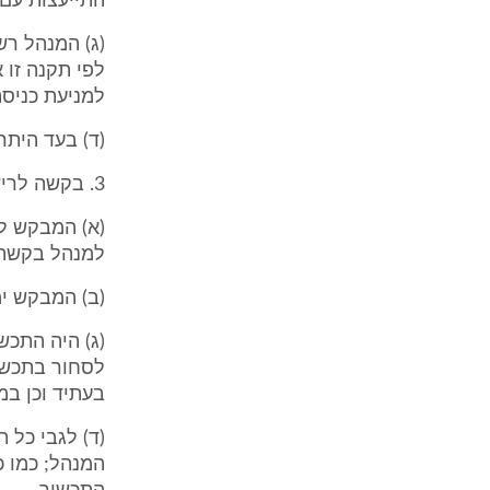
התייעצות עם 
(ג) המנהל רש
לפי תקנה זו 
למניעת כניסת
(ד) בעד היתר לער
3. בקשה לרישום תכשיר (תיקון: תשס"ב)
(א) המבקש לק
למנהל בקשה 
(ב) המבקש י
(ג) היה התכ
לסחור בתכשיר
בעתיד וכן במ
(ד) לגבי כל 
המנהל; כמו כ