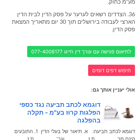
מע"מ כחוק.
36. הצדדים רשאים לערער על פסק הדין לבית הדין
הארצי לעבודה בירושלים תוך 30 יום מתאריך המצאת
פסק הדין.
לתיאום פגישה עם עורך דין חייגו 077-4008177
חיפוש דפים דומים
אולי יעניין אותך גם:
דוגמא לכתב תביעה נגד כספי
הפלגות קרוז בע"מ - תקלה
בהפלגה
דוגמא לכתב תביעה: א. תיאור של בעלי הדין 1. התובעים
הינם מר _________ ת.ז. _________ וגב' _________ ת.ז.