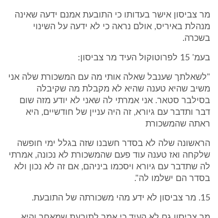
מר צביסון אישר בעדותו כי התובעת אמנם ידעה שאינה
מנהלת באיריס, אולם נראה כי לא ידעה על השינוי
בשכרה.
בעמ' 15 לפרוטוקול העיד מר צביסון:
"לשאלתך שענבל שאלה אותי מה עם המשכורת שלה אני
משיב שהיא טענה שהיא לא מקבלת מה שקיבלה
בסילבר סטאר. אני אמרתי לה שאני לא יודע מזה שום
דבר ותדבר עם גיורא, זה היה עניין של חודשיים, היא
ראתה שהמשכורת
הראשונה שלה לא בסדר חשבנו שזה בגלל ימי חופשה
שלקחה ואז טענה עוד פעם שהמשכורת לא נכונה, אמרתי
לה שתדבר עם גיורא ויסכמו ביניהם, אם זה לא נכון ולא
בסדר הם ישלמו לה".
15. מר צביסון לא ידע מהי משכורתה של התובעת.
מר צביסון גם לא העיד כי אמר לתובעת שמאחר והיא