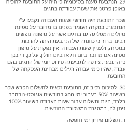
29. הנתבעת טענה בסיכומיה כי היה על התובעת להוכיח
באופן פרטני את שעות עבודתה בחגים.
שכר התובעת היה חודשי ושעות העבודה נקבעו ע"י
הנתבעת. במקרה העומד בפנינו בו מדובר על ספינת
טיולים המפליגה גם בחגים אשר על סיפונה נופשים
רבים, ברור כי כוונתה של הנתבעת היתה להרבות
במכירה, ולעניין שעות העבודה, אין נפקות על סיפון
ספינה אם מדובר ביום חג או ביום חולין. על כן, די בכך
כי התובעת צירפה לתביעתה פירוט יומי של החגים בהם
עבדה, שהיו כימי עבודה רגילים מבחינת העסקתה של
התובעת.
30. לסיכום רכיב זה, התובעת זכאית לתשלום הפרש שכר
בשיעור 50% בעבור ימי החג בחודשים אוגוסט-נובמבר
בלבד, היות ותשלום עבור שעות העבודה בשיעור 100%
ניתן לה, במסגרת המשכורת החודשית.
ד. תשלום פידיון ימי חופשה