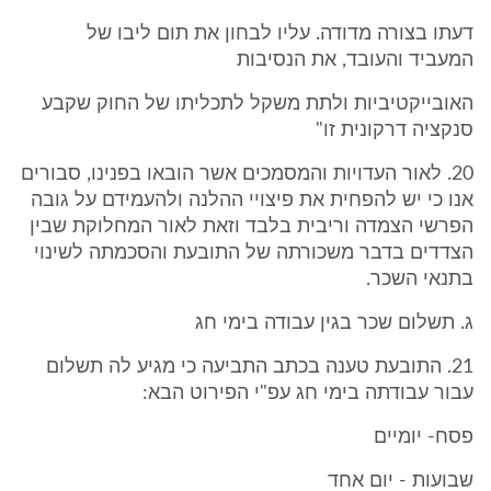
דעתו בצורה מדודה. עליו לבחון את תום ליבו של
המעביד והעובד, את הנסיבות
האובייקטיביות ולתת משקל לתכליתו של החוק שקבע
סנקציה דרקונית זו"
20. לאור העדויות והמסמכים אשר הובאו בפנינו, סבורים
אנו כי יש להפחית את פיצויי ההלנה ולהעמידם על גובה
הפרשי הצמדה וריבית בלבד וזאת לאור המחלוקת שבין
הצדדים בדבר משכורתה של התובעת והסכמתה לשינוי
בתנאי השכר.
ג. תשלום שכר בגין עבודה בימי חג
21. התובעת טענה בכתב התביעה כי מגיע לה תשלום
עבור עבודתה בימי חג עפ"י הפירוט הבא:
פסח- יומיים
שבועות - יום אחד