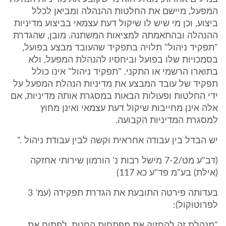
המפעל, מיישם את החלטות ההנהלה ומביאן לכלל
ביצוע, וכן מי שיש לו שיקול דעת עצמאי בביצוע מדיניות
ההנהלה ובהתאמתה למציאות המשתנה. מובן, שהגדרת
"תפקיד ניהול" תלויה בתפקיד שהעובד מבצע בפועל,
בסמכויות שלו בפועל וביחסיו להנהלת המפעל, ולא
בתוארו הרשמי או התקני. "תפקיד ניהול" אינו כולל
תפקיד של עובד המבצע את מדיניות הנהלת המפעל על
ידי החלטות ופעולות הבאות במסגרת אותה מדיניות, אם
אלה אינן מחייבות שיקול דעת עצמאי ואינן מחוץ
למסגרת המדיניות הקבועה.
יש הבדל בין עבודה אחראית וקשה לבין עבודת ניהול ."
(דב"ע מט/7-2 מישל רבות נ' הורמון שירותי אחזקה
(אילת) בע"מ פד"ע כא 117)
בעדותה פירטה התובעת את הגדרת תפקידה (עמ' 3
לפרוטוקול):
"מנהלת זה להחזיק את מפתחות החנות, לפתוח את