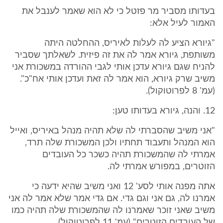
בעדותו מסביר מר פזטל כי לא הוא שאמר לענבל את
האמור לעיל אלא:
"גיורא הציע לה לעלות לאיריס, ההחלטה היתה
משותפת, גיורא אמר לה את זה פיזית. לשאלתך שסביר
להניח שגם גיורא עדכן אותי לגבי ההורדה במשכורת אני
משיב שרק גיורא, הוא אמר לה זאת ועדכן אותי אח"כ".
(עמ' 8 לפרוטוקול).
12. והנה, גיורא בעדותו טען:
"אני משיב שהסברתי לה שלא תהיה מנהל באיריס, ואייל
הוא המנהל ותעבוד תחתיו ולכן המשכורת שלה תרד,
אמרתי לה שהמשכורת תהיה כשכר כל העובדים
הזוטרים, במפורש אמרתי לה.
אתה מפנה אותי לסע' 12 ואני משיב שהיא ידעה כי
אמרנו לה, גם אני וגם גדי. אם גדי אמר שלא אמר לה אני
משיב שאני זוכר שאמרנו לה שהמשכורת שלה תהיה כמו
של העובדים הזוטרים" (עמ' 11 לפרוטוקול).