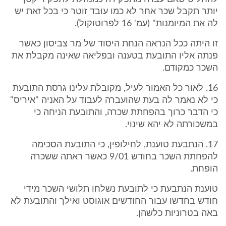
יותר תקבל שכר אחר לא כמו עובד זוטר כי בכל זאת יש
לה את המיומנות" (עמ' 16 לפרוטוקול).
זו היתה ככל הנראה הנחת היסוד של מר צביסון כאשר
פנתה אליו התובעת בטענה ובפליאה שאינה מקבלת את
השכר כמקודם.
16. לאור כל האמור לעיל, מקובלת עלינו גרסת התובעת
כי לא נאמר לה בעת שהועברה לעבוד על האניה "איריס"
כי הדבר כרוך בהפחתת שכרה, והתובעת הניחה כי
במשכורתה לא יהא שינוי.
17. הנתבעת טוענת, לחילופין, כי התובעת הסכימה
להפחתת השכר בחודש 9/01 כאשר ראתה ששכרה
הופחת.
טוענת הנתבעת כי לתובעת נשלחו תלושי השכר מידי
חודש בחדשו עבור החודשים אוגוסט ואילך והתובעת לא
באה בטרוניות כלשהן.