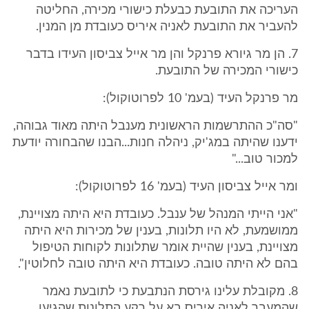
העריכה את התובעת כבעלת כישורי מכירה, החליטה
להעביר את התובעת לאניה איריס כעובדת מן המנין.
7. הן מר גיורא פרנקל והן מר אייל צביסון העידו בדבר
כישורי המכירה של התובעת.
מר פרנקל העיד (בעמ' 10 לפרוטוקול):
"סה"כ ההתרשמות הראשונית מענבל היתה מאוד גבוהה,
ידענו שהיתה במג'יק, ניהלה חנות...הבנו שהבחורה יודעת
למכור טוב..."
ומר אייל צביסון העיד (בעמ' 16 לפרוטוקול):
"אני הייתי המנהל של ענבל. כעובדת היא היתה מצויינת,
ממושמעת, לא היו תלונות, בענין של מכירות היא היתה
מצויינת, בענין שהיית אומר שתלונות לקוחות הטיפול
בהם לא היתה טובה. כעובדת היא היתה טובה לחלוטין".
8. מקובלת עלינו גירסת הנתבעת כי לתובעת נאמר
שהמעבר לאניה איריס בא על רקע התלונות שהגיעו