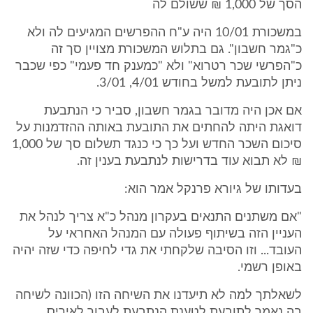
הסך של 1,000 ₪ ששולם לה
במשכורת 10/01 היה ע"ח ההפרשים המגיעים לה ולא
כ"גמר חשבון". גם בתלוש המשכורת מצויין סך זה
כ"הפרשי שכר רטרוא" ולא "כמענק חד פעמי" כפי שכבר
ניתן לתובעת למשל בחודש 4/01, 3/01.
אם אכן היה מדובר בגמר חשבון, סביר כי הנתבעת
דואגת היתה להחתים את התובעת באותה ההזדמנות על
סיכום השכר החדש ועל כך כי כנגד תשלום סך של 1,000
₪ לא תבוא עוד בדרישות לנתבעת בענין זה.
בעדותו של גיורא פרנקל אמר הוא:
"אם משתנים התנאים בעקרון מנהל כ"א צריך לנהל את
העניין הזה בשיתוף פעולה עם המנהל האחראי על
העובד... וזו הסיבה שלקחתי את גדי לחיפה כדי שזה יהיה
באופן רשמי.
לשאלתך למה לא תיעדנו את השיחה הזו (הכוונה לשיחה
בה נאמר לתובעת לטענת הנתבעת לעבור לאיריס