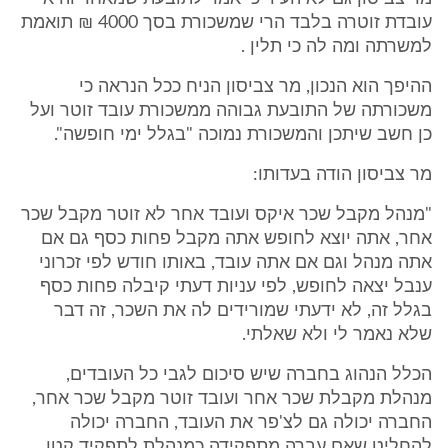
עובדת זוטרה בלבד הרי שמשכורת בסך 4000 ₪ תואמת
למשרתה ומה לה כי תלין .
ההיפך הוא הנכון, מר צביסון הניח ככל הנראה כי
משכורתה של התובעת גבוהה ממשכורת עובד זוטר ועל
כן חשב שיתכן והמשכורת נמוכה "בגלל ימי חופשה".
מר צביסון הודה בעדותו:
"מנהל מקבל שכר איקס ועובד אחר לא זוטר מקבל שכר
אחר, אתה יוצא לחופש אתה מקבל פחות כסף גם אם
אתה מנהל וגם אם אתה עובד, באותו חודש לפי זכרוני
ענבל יצאה לחופש, לפי עניות דעתי קיבלה פחות כסף
בגלל זה, לא ידעתי שמורידים לה את השכר, זה דבר
שלא נאמר לי ולא שאלתי.
הכלל הנהוג בחברה שיש סיכום לגבי כל העובדים,
מנהלת מקבלת שכר אחר ועובד זוטר מקבל שכר אחר,
החברה יכולה גם לצ'פר את העובד, החברה יכולה
להחליט שאם עברה מתפקידה כמנהלת לתפקיד קטן