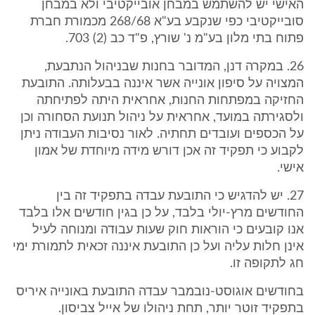
האישי יש להשתמש במבחן אובייקטיבי ולא במבחן
סובייקטיבי כפי שנקבע בע"א 268/68 מכמורת חברת
פתוח בתי מלון בע"מ נ' שורץ, פ"ד כב (2) 703.
26. במקרה דנן, המדובר בחנות שבניהול הנתבעת,
המצויה על סיפון אונייה אשר איננה בבעלותה. התובעת
החזיקה במפתחות החנות, אחראית היתה לפתיחתה
ולסגירתה במועד, אחראית על ניהול תנועת הסחורה וכן
על הכספים ועובדים תחתיה. לאור נסיבות העבודה ניתן
לקבוע כי תפקיד זה אכן דורש מידה מיוחדת של אמון
אישי.
27. יש להדגיש כי התובעת עבדה בתפקיד זה בין
החודשים מרץ-יולי בלבד, על כן בגין חודשים אלו בלבד
אנו קובעים כי הוראות חוק שעות עבודה ומנוחה לעיל
אינן חלות עליה ועל כן התובעת איננה זכאית לתמורת ימי
חג לתקופה זו.
בחודשים אוגוסט-נובמבר עבדה התובעת באונייה איריס
בתפקיד זוטר יותר, תחת ניהולו של אייל צביסון.