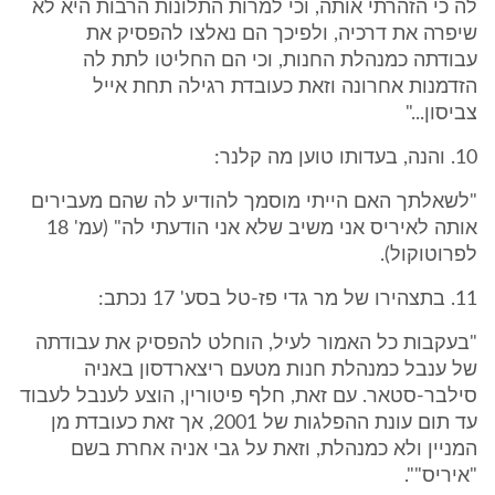
לה כי הזהרתי אותה, וכי למרות התלונות הרבות היא לא
שיפרה את דרכיה, ולפיכך הם נאלצו להפסיק את
עבודתה כמנהלת החנות, וכי הם החליטו לתת לה
הזדמנות אחרונה וזאת כעובדת רגילה תחת אייל
צביסון..."
10. והנה, בעדותו טוען מה קלנר:
"לשאלתך האם הייתי מוסמך להודיע לה שהם מעבירים
אותה לאיריס אני משיב שלא אני הודעתי לה" (עמ' 18
לפרוטוקול).
11. בתצהירו של מר גדי פז-טל בסע' 17 נכתב:
"בעקבות כל האמור לעיל, הוחלט להפסיק את עבודתה
של ענבל כמנהלת חנות מטעם ריצארדסון באניה
סילבר-סטאר. עם זאת, חלף פיטורין, הוצע לענבל לעבוד
עד תום עונת ההפלגות של 2001, אך זאת כעובדת מן
המניין ולא כמנהלת, וזאת על גבי אניה אחרת בשם
"איריס"".