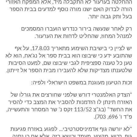
ההחלטה בערעור לא התקבלה מיד, אלא המפקח האזורי
הורה לבדוק האם ישנו מורה נוסף למדעים בבית הספר
בעל ותק גבוה יותר.
רק לאחר שנעשה בירור כנדרש הועברו המסמכים
למנהל המחוז, שהחליט לדחות את הערעור.
יש לציין כי בישיבת השימוע מתאריך 17.8.03, על אף
שהתובע ידע כי שיבוצו הוא בבית ספר אל נג'אח, הוא לא
טען כל טענה ספציפית לגבי שיבוצו שם, למעט הסיבות
שלטענתו מצדיקות שלא להעבירו מבית הספר אל זייתון.
זכות הטיעון מעוגנת במשפט הישראלי ולפיה:
"הצדק האלמנטרי דורש שלפני שחורצים את גורלו של
האזרח תינתן לו הזדמנות להסביר את המצב כדי להסיר
את החשד" (בג"צ 113/52 זקס נ' שר המסחר והתעשייה,
פ"ד ו' 696, 703).
"לא יורשה גוף אדמיניסטרטיבי... לפגוע באזרח פגיעות
גוף, רכוש, מקצוע, מעמד וכיוצא בזה, אלא אם כן נתנה