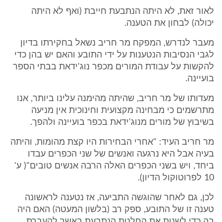
לאור זאת, לא היתה הנתבעת חייבת (ואף לא היתה
יכולה) לבחון את הטענה.
מעבר לנדרש, המפקח מר חריב נשאל בחקירתו בדיון
לגבי הנסיבות הנטענות על ידי התובע והאם יש בהן כדי
להקשות על עבודת המורים מכפר נוג'ידאת בבתי הספר
בועיינה.
מעדותו של מר חריב, שהיתה מהימנה עלינו ביותר, אנו
מתרשמים כי מבחינה מקצועית וחינוכית אין מניעה
בשיבוץ של מורים מנוג'ידאת בכפר בועיינה ולהפך.
מר חריב העיד: "אחרי הבחירות היו קצת מהומות, והיתה
בעיה אבל היא נרגעה ואנשים של שני הכפרים עבדו
ביחד, ויש בשני הכפרים האלה הרבה אנשים טובים"( ע'
10 לפרוטוקול הדיון).
לכן, גם לאחר שהוגשה התביעה, אז נטענה לראשונה
טענה זו של התובע, ספק רב (בלשון המעטה) האם היה
בה כדי לשנות את החלטת הנתבעת באשר להעברת