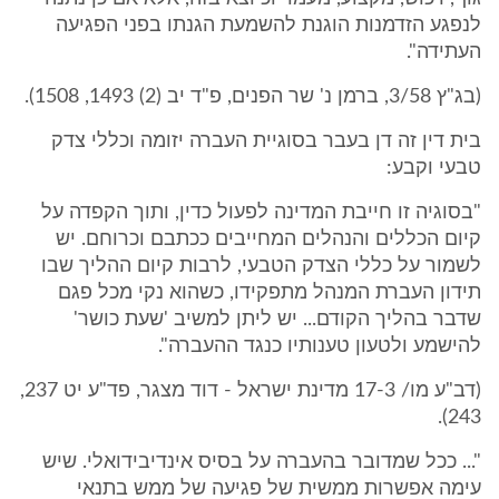
לנפגע הזדמנות הוגנת להשמעת הגנתו בפני הפגיעה
העתידה".
(בג"ץ 3/58, ברמן נ' שר הפנים, פ"ד יב (2) 1493, 1508).
בית דין זה דן בעבר בסוגיית העברה יזומה וכללי צדק
טבעי וקבע:
"בסוגיה זו חייבת המדינה לפעול כדין, ותוך הקפדה על
קיום הכללים והנהלים המחייבים ככתבם וכרוחם. יש
לשמור על כללי הצדק הטבעי, לרבות קיום ההליך שבו
תידון העברת המנהל מתפקידו, כשהוא נקי מכל פגם
שדבר בהליך הקודם... יש ליתן למשיב 'שעת כושר'
להישמע ולטעון טענותיו כנגד ההעברה".
(דב"ע מו/ 17-3 מדינת ישראל - דוד מצגר, פד"ע יט 237,
243).
"... ככל שמדובר בהעברה על בסיס אינדיבידואלי. שיש
עימה אפשרות ממשית של פגיעה של ממש בתנאי