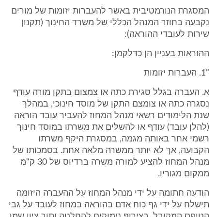
המסגרת הנורמטיבית באשר להעברות יזומות של מורים
נקבעה בחוזר המנהל הכללי של משרד החינוך (תקנון
שירות לעובדי ההוראה):
ההוראות בעניין הן כדלקמן:
"1. העברות יזומות
א. העברה בגלל סגירת כתה או צמצום בתקן מורה עודף
נסגרה כתה או צומצם התקן של מוסד חינוכי, במהלך
שנת הלימודים רשאי מנהל המחוז להעביר עובד הוראה
(להלן עובד) עודף או להשלים את משרתו במוסד חינוך
רשמי אחר באותה מגמה, במסגרת היקף משרתו
הקבועה, אך לא יותר ממשרה מלאה אחת. בסמכותו של
מנהל המחוז להציע למורה משרה ברדיוס של 30 ק"מ
ממקום מגוריו.
הודעה חתומה על ידי מנהל המחוז על ההעברה היזומה
תישלח על ידי גף כוח אדם בהוראה במחוז לעובד על גבי
הטופס המקובל, בצירוף נימוקים להחלטה ותוך ציון שמו