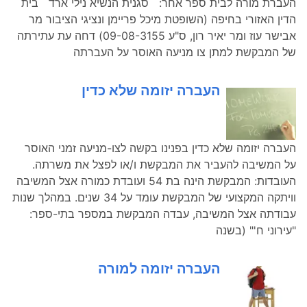
העברת מורה לבית ספר אחר: סגנית הנשיא נילי ארד בית
הדין האזורי בחיפה (השופטת מיכל פריימן ונציגי הציבור מר
אבישר עוז ומר יאיר רון, ס"ע 09-08-3155) דחה עת עתירתה
של המבקשת למתן צו מניעה האוסר על העברתה
העברה יזומה שלא כדין
העברה יזומה שלא כדין בפנינו בקשה לצו-מניעה זמני האוסר
על המשיבה להעביר את המבקשת ו/או לפצל את משרתה.
העובדות: המבקשת הינה בת 54 ועובדת כמורה אצל המשיבה
וויתקה המקצועי של המבקשת עומד על 34 שנים. במהלך שנות
עבודתה אצל המשיבה, עבדה המבקשת במספר בתי-ספר:
"עירוני ח'" (בשנה
העברה יזומה למורה