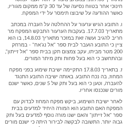
חינוכי אחר בטווח נסיעה של עד 30 ק"מ ממקום מגוריו,
כאשר ההודעה על שיבוצו תימסר על ידי המפקח.
ו. התובע הגיש ערעור על ההחלטה על העברה במכתב
מתאריך 17.7.03. בעקבות הערעור התבקש המפקח מר
חריב להגיב ועשה זאת במזכר מתאריך 14.8.03, בו הוא
ציין כי התובע הועבר לבית ספר "אל נג'אח" - במרחק
200 מטר מביתו, עקב צמצום תקן בבית ספר "אל זייתון",
ובהתחשב כי הוא בעל פחות ותק מיתר המורים.
ז. בתאריך 17.8.03 התקיימה ישיבת שימוע בפני מפקח
המחוז, בה נכח התובע. באותה ישיבה התובע התנגד
להעברה, וטען כי הוא בעל ותק של 5 שנים, כאשר ישנם
מורים שנכנסו אחריו.
לאחר ישיבת השימוע, ביקש מפקח המחוז לבדוק עם
המפקח האם התובע הוא המורה היחיד למדעים בבית
ספר "אל זייתון" והאם ישנו מורה נוסף למדעים בעל ותק
גבוה יותר. התשובה לבקשה לבירור היתה כי ישנם מורים