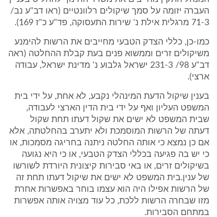
העברה יזומה על סמך שיקולים רלוונטיים (ראו דב"ע נב/
71-3 מרגלית אילת נ' שירות התעסוקה, פד"ע כ"ז 169).
כמו-כן, כללי הצדק הטבעי מחייבים את הרשות להימנע
משיקולים זרים וממשוא פנים בעת קבלת ההחלטה (ראה
דב"ע 98/ 231-3 ישראל גלבוע נ' מדינת ישראל, עבודה
ארצי).
בענין שיקול הדעת המינהלי נקבע, לא אחת, על ידי בית
המשפט העליון ואף על ידי בית הדין הארצי לעבודה,
שבית המשפט לא ישים את שקול דעתו תחת שקול
דעתה של הרשות המוסמכת ולא יתערב בהחלטתה, אלא
אם כן נמצא כי אותה החלטה ניתנה בחריגה מסמכות, או
כי יש בה פגיעה בכללי הצדק הטבעי, או כי היא נגועה
בשיקולים זרים, או באי סבירות קיצונית היורדת לשורשו
של ענין.בית המשפט לא ישים את שיקול דעתו תחת זה
של הרשות אפילו היה הוא עצמו בוחר באפשרות אחרת
מזו שבחרה הרשות ללכת, כל עוד מצויה אותה אפשרות
במתחם הסבירות.