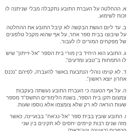
א. ההחלטה על העברת התובע נתקבלה מבלי שניתנה לו
זכות לשימוע.
ב. עד ליום הגשת הבקשה לא קיבל התובע את ההחלטה
על שיבוצו בבית ספר אחר, על אף שהוא מקבל טלפונים
של מפקחים המורים לו לעבור.
ג. התובע הוא היחיד בין מורי בית הספר "אל-זייתון" שיש
לו התמחות ב"טבע ומדעים".
ד. לא קוימו נוהלי הנתבעת באשר להעברה, לפיהם "נכנס
אחרון יוצא ראשון".
ה. על אף הטענה כי העברת התובע נעשתה בעקבות
צמצום תקן בית הספר, בשנת הלימודים התשס"ד מספר
שעות הוראה לא רק שלא צומצמו אלא נוספו שעות.
ו. התובע שובץ בבית ספר "אל-נג'אח" בבועיינה, כאשר
מזה שנים רבות קיימים יחסים לא תקינים בין שני
הכפרים (בועיינה ונוג'ידאת).