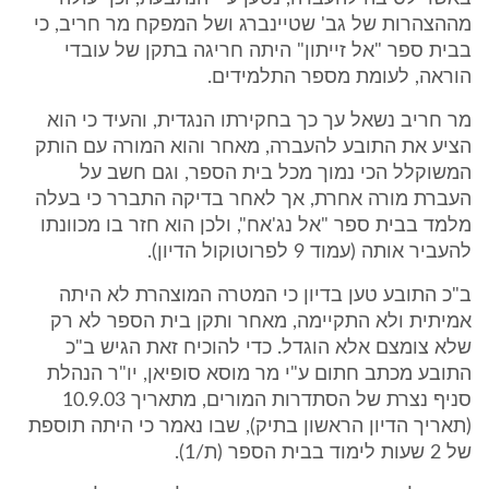
מההצהרות של גב' שטיינברג ושל המפקח מר חריב, כי
בבית ספר "אל זייתון" היתה חריגה בתקן של עובדי
הוראה, לעומת מספר התלמידים.
מר חריב נשאל עך כך בחקירתו הנגדית, והעיד כי הוא
הציע את התובע להעברה, מאחר והוא המורה עם הותק
המשוקלל הכי נמוך מכל בית הספר, וגם חשב על
העברת מורה אחרת, אך לאחר בדיקה התברר כי בעלה
מלמד בבית ספר "אל נג'אח", ולכן הוא חזר בו מכוונתו
להעביר אותה (עמוד 9 לפרוטוקול הדיון).
ב"כ התובע טען בדיון כי המטרה המוצהרת לא היתה
אמיתית ולא התקיימה, מאחר ותקן בית הספר לא רק
שלא צומצם אלא הוגדל. כדי להוכיח זאת הגיש ב"כ
התובע מכתב חתום ע"י מר מוסא סופיאן, יו"ר הנהלת
סניף נצרת של הסתדרות המורים, מתאריך 10.9.03
(תאריך הדיון הראשון בתיק), שבו נאמר כי היתה תוספת
של 2 שעות לימוד בבית הספר (ת/1).