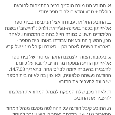
א. התובע הנו מורה מוסמך בכיר בהתמחות להוראה
כוללת + טבע ומדעים לבית ספר יסודי.
ב. התובע החל את עבודתו אצל הנתבעת בבית ספר
אל-זייתון בכפר בועיינה-נוג'ידאת (להלן: "היישוב") בשנת
הלימודים תשנ"ט כמורה חייל בתחום התמחותו. לאחר
מכן, המשיך התובע את עבודתו באותו בית הספר -
בארבעת השנים לאחר מכן - כאזרח וקיבל מינוי של קבע.
ג. בעקבות הצורך לצמצם התקן המוסדי של בית ספר
אל-זייתון הודיע המפקח מר חריב לתובע על כוונתו
להעבירו בהעברה יזומה לבי"ס אחר, בתאריך 14.7.03.
ההודעה נעשתה טלפונית, ולא צוין בה לאיזה בית הספר
יש כוונה להעביר את התובע.
ד. לאחר מכן, שלח המפקח למנהל המחוז את המלצתו
להעביר את התובע.
ה. התובע קיבל הודעה על ההחלטה מטעם מנהל המחוז,
מתאריך 16.7.03. במכתב נאמר כי הוא יועבר למוסד