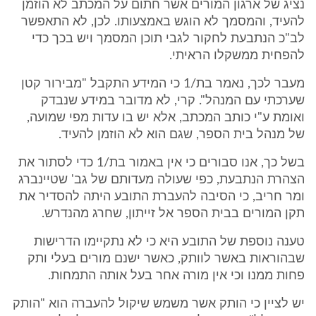
נציג של ארגון המורים אשר חתום על המכתב לא הוזמן
להעיד, והמסמך לא הוגש באמצעותו. לכן, לא התאפשר
לב"כ הנתבעת לחקור לגבי תוכן המסמך ויש בכך כדי
להפחית ממשקלו הראיתי.
מעבר לכך, נאמר בת/1 כי המידע התקבל "מבירור קטן
שערכתי עם המנהל". קרי, לא מדובר במידע שנבדק
ואומת ע"י כותב המכתב, אלא יש בו עדות מפי שמועה,
של מנהל בית הספר, שגם הוא לא הוזמן להעיד.
בשל כך, אנו סבורים כי אין באמור בת/1 כדי לסתור את
הצהרת הנתבעת, כפי שעולה מעדותם של גב' שטיינברג
ומר חריב, כי הסיבה להעברת התובע היתה להסדיר את
תקן המורים בבית הספר אל זייתון, שחרג מהנדרש.
טענה נוספת של התובע היא כי לא נתקיימו הדרישות
שבהוראות באשר לוותק, כאשר ישנם מורים בעלי ותק
פחות ממנו וכי אין מורה אחר בעל אותה התמחות.
יש לציין כי הותק אשר משמש שיקול להעברה הוא "הותק