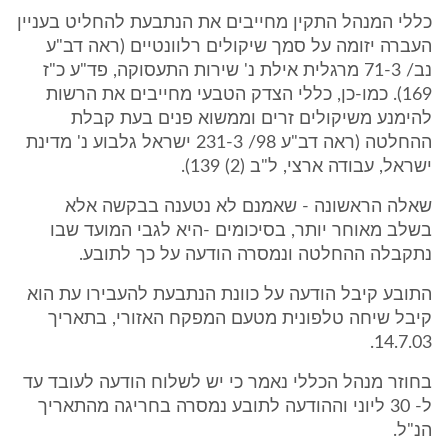
כללי המנהל התקין מחייבים את הנתבעת להחליט בעניין
העברה יזומה על סמך שיקולים רלוונטיים (ראה דב"ע
נב/ 71-3 מרגלית אילת נ' שירות התעסוקה, פד"ע כ"ז
169). כמו-כן, כללי הצדק הטבעי מחייבים את הרשות
להימנע משיקולים זרים וממשוא פנים בעת קבלת
ההחלטה (ראה דב"ע 98/ 231-3 ישראל גלבוע נ' מדינת
ישראל, עבודה ארצי, ל"ב (2) 139).
שאלה הראשונה - שאמנם לא נטענה בבקשה אלא
בשלב מאוחר יותר, בסיכומים -היא לגבי המועד שבו
נתקבלה ההחלטה ונמסרה הודעה על כך לתובע.
התובע קיבל הודעה על כוונת הנתבעת להעבירו עת הוא
קיבל שיחה טלפונית מטעם המפקח האזורי, בתאריך
14.7.03.
בחוזר מנהל הכללי נאמר כי יש לשלוח הודעה לעובד עד
ל- 30 ליוני וההודעה לתובע נמסרה בחריגה מהתאריך
הנ"ל.