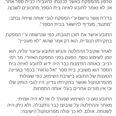
טלפון מהמפקח באשר לכוונתו להעבירו לבית ספר אחר.
אז, לא נאמר לתובע לאיזה בית הספר מתכוונים לשבצו.
בדו"ח אשר נרשם ע"י המפקח לגבי אותה שיחה נכתב:
"מתנגד, מעדיף להישאר בבית הספר".
התובע אישר את תוכן תגובתו, כפי שנרשמה ע"י המפקח,
בחקירתו הנגדית, הוא רק אמר שהוא "לא מעוניין".
לאחר שקיבל ההחלטה והגיש התובע ערעור עליה, הוא
זומן לשימוע נוסף, הפעם בפני המפקח האזורי, מר רמי
רביב. באותה הזדמנות כבר היה ידוע לתובע לאיזה בית
הספר הוא משובץ, בית ספר "אל נג'אח" בכפר בועיינה.
הטענות של התובע בישיבת השימוע, כפי שעולות
מהפרוטוקול ואושר בחקירתו בדיון, היו לגבי הותק שלו
וכי אין מורים אחרים בעלי אותה התמחות.
התובע טען כי השימוע שנערך לו אז לא היה אמיתי,
מאחר וההחלטה על שיבוצו כבר נתקבלה, ולא ניתן היה
לשנותה. אולם, לא כך עולה מפרוטוקול הישיבה: