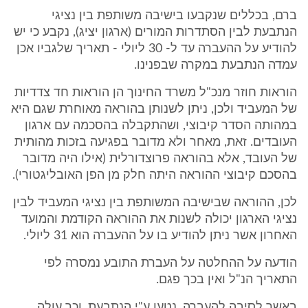
ברם, בכללים שנקבעו בישיבה משותפת בין נציגי
הנתבעת לבין הסתדרות המורים (ארגון יציג), נקבע כי יש
להודיע על ההעברה עד ל- 30 ליולי - תאריך שלגביו אכן
עמדה הנתבעת במקרה שבפנינו.
הוראות חוזר מנכ"ל משרד החינוך הן הוראות חד צדדיות
של המעביד ולכן, ניתן לשנותן בהוראה מאוחרת שגם היא
במהותה הסדר קיבוצי, ושהתקבלה בהסכמה עם ארגון
העובדים. זאת, מאחר ולא מדובר בפגיעה בזכות מהותית
של העובד, אלא בהוראה פרוצדורלית (אילו היה מדובר
בהסכם קיבוצי ההוראה היתה חלק מן הפן האובליגטורי).
לכן, ההוראה שבישיבה המשותפת בין נציגי המעביד לבין
נציגי הארגון יכולה לשנות את ההוראה הקודמת והמועד
האחרון אשר ניתן להודיע בו על ההעברה הוא 31 ליולי.
הודעה על ההחלטה על העברת התובע נמסרה לפי
התאריך הנ"ל ואין בכך פגם.
באשר לסיבה להעברה, נטען ע"י הנתבעת, וכך עולה