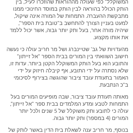
המשוקלל" כפי שעולה מההוראות שהוזכרו לעיל, בין
הותק הכולל בהוראה לבין הותק במוסד החינוכי ממנו
מתבקשת ההעברה. התמחות של המורה אינה שיקול,
למעט בעניין הצורך להתחשב ב"טובת בית הספר",
שיהיה מורה אחר, בעל ותק יותר גבוה, אשר יכול ללמד
את אותו מקצוע.
מהעדויות של גב' שטיינברג ושל מר חריב עולה כי נעשה
חישוב השוואתי בין המורים בבית הספר "אל זייתון"
והתובע הוא בעל הותק המשוקלל הקטן ביותר. עדות זו,
שלא נסתרה על ידי התובע, אף קיבלה חיזוק על ידי
האמור בתעודת עובד ציבור שהוגשה בצירוף לסיכומי
ב"כ הנתבעת.
מאותה תעודת עובד ציבור, שבה מופיעים המורים בעל
התמחות לטבע ומדע המלמדים בבית ספר "אל זייתון",
עולה כי לתובע ותק משוקלל של 5 שנים ולכל יותר
המורים (4 במספר) ותק יותר גבוה.
בנוסף, מר חריב ענה לשאלת בית הדין באשר לותק של