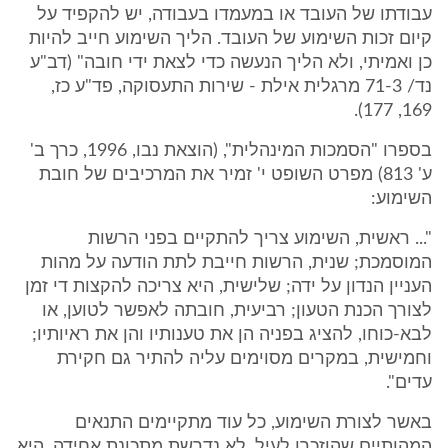
עבודתו של העובד או במעמדו בעבודה, יש להקפיד על
קיום זכות השימוע של העובד. הליך השימוע חייב להיות
כן ואמיתי, ולא הליך הנעשה כדי לצאת ידי חובה" (דב"ע
נד/ 71-3 מרגלית אילת - שירות התעסוקה, פד"ע כז,
169, 177).
בספרו "הסמכות המינהלית", (הוצאת נבו, 1996, כרך ב'
ע' 813) מפרט השופט י' זמיר את המרכיבים של חובת
השימוע:
"... ראשית, השימוע צריך להתקיים בפני הרשות
המוסמכת; שנית, הרשות חייבת לתת הודעה על מהות
העניין הנדון על ידה; שלישית, היא צריכה להקצות די זמן
לצורך הכנת הטעון; רביעית, חובתה לאפשר לטוען, או
לבא-כוחו, להציג בפניה הן את טענותיו והן את ראיותיו;
וחמישית, במקרים מסוימים עליה להתיר גם חקירת
עדים".
באשר לצורת השימוע, כל עוד מתקיימים התנאים
המהותיים שהוזכרו לעיל, לא נדרשת מתכונת אחידה, היא