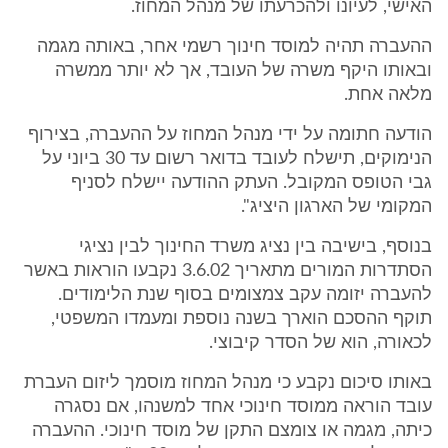
האישי, לעיונו ולהכרעתו של מנהל המחוז.
ההעברה תהיה למוסד חינוך רשמי אחר, באותה מגמה
ובאותו היקף משרה של העובד, אך לא יותר ממשרה
מלאה אחת.
הודעה חתומה על ידי מנהל המחוז על ההעברה, בצירוף
הנימוקים, תישלח לעובד בדואר רשום עד 30 ביוני על
גבי הטופס המקובל. העתק ההודעה יישלח לסניף
המקומי של הארגון היציג".
בנוסף, בישיבה בין נציג משרד החינוך לבין נציגי
הסתדרות המורים מתאריך 3.6.02 נקבעו הוראות באשר
להעברה יזומה עקב צמצומים בסוף שנת הלימודים.
תוקף ההסכם הוארך בשנה נוספת ומעמדו המשפטי,
לכאורה, הוא של הסדר קיבוצי.
באותו סיכום נקבע כי מנהל המחוז מוסמך ליזום העברת
עובד הוראה ממוסד חינוכי אחד למשנהו, אם נסגרה
כיתה, מגמה או צומצם התקן של מוסד חינוכי. ההעברה