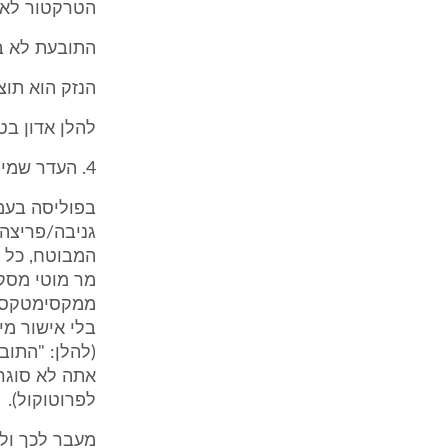
הטרקטור לא 
התובעת לא ב
הנזק הוא תוצ
להלן אדון בט
4. העדר שמירה על הטרקטור
גניבה/פריצה/
המבוטח, כל ז
מר מוטי מסקל
ממקסימטקס על
(להלן: "התוב
לפרוטוקול).
מעבר לכך ול