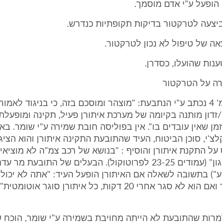
הופעל ע"י אדם מוסמך.
יצעה לטרקטור בדיקות תקופתיות כנדרש.
אה של טיפול לא נכון לטרקטור.
ענות שהועלו, כסדרן.
בפוליסה בעמ' 4 נכתב ע"י הנתבעת: "מוצהר ומוסכם בזה, כי בניגוד לאמו
זדון מותנה בקיומה של מערכת איתורן פעיל, תקינה ומופעלת,
מן שאין עובדים בו". אין בפוליסה חובת שמירה ע"י שומר. בא
צ'י, סוכן הביטוח, העיד שהתובעת התקינה איתורן והוא הציג
 התקנת איתורן והוסיף : "בנושא של רכב צמ"ה לא מוציאי
בלי אישור מיגון" (עמודים 23-25 לפרוטוקול). הבעלים של התובעת מ
ע") בתשובה לשאלה אם האיתורן הופעל העיד: "אתה לא יכול
מרות שהתובעת לא הייתה מחויבת בשמירה ע"י שומר, הוכח 