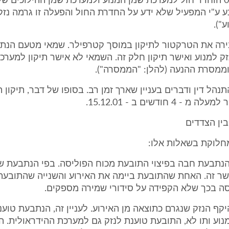
ביום 04.08.01 הוחדר חול למערכת שמן המנוע ולמערכת שמן ההילוכים
 ע"י המפעיל שלא ידע על החדרת החול והפעלה זו גרמה נז
ע").
רה את הטרקטור לתיקון במוסך קטרפילר. שמאי מטעם הנת
ק למנוע ואישר תיקון חלק זה. השמאי לא אישר תיקון למערכ
וממסרת ההנעה (להלן: "הממסרה").
תנהל דין ודברים בעניין שארך זמן רב. בסופו של דבר, תיקון
 4 חודשים ב - 15.12.01.
מחלוקת בשאלות אלו:
נתבעת חבה בפיצוי התובעת מכוח הפוליסה. בפי הנתבעת ש
שר זה. האחת שהתובעת ביימה את האירוע והשנייה שהתובעת
סה בכך שלא הקפידה על סידורי שמירה מספקים.
יקף הנזק שנגרם כתוצאה מן האירוע. לעניין זה, הנתבעת טוענ
נוע ותו לא, התובעת טוענת לנזק גם למערכת ההידראולית. 