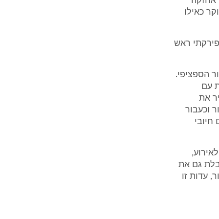
 אחזקה
קר כאילו
פירקתי ראש
ר הספציפי.
ת עם
ר את
 וכעבור
 רושם חיובי
אירוע,
בלת גם את
 עדות זו