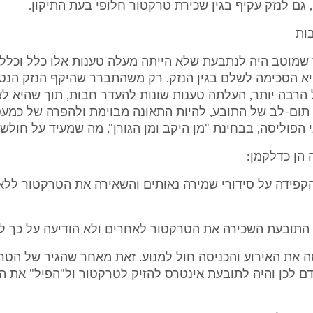
 גם לנזק עקיף בגין שכירת טרקטור חלופי בעת התיקון.
שמוטב היה לנתבעת שלא הייתה מעלה טענות אלו כלל וכלל,
א הסכימה לשלם בגין הנזק. רק משהתברר שהיקף הנזק הנטע
הרבה יותר, העלתה טענות שונות להעדר חבות, תוך שהיא ל
תום-לב של התובע, להיות התאונה מבוימת ולהפרה של כמעט
הפוליסה, בבחינת "מן היקב ומן הגורן", מה שמעיד על חולשת
 הן כדלקמן:
קפידה על סידורי שמירה נאותים והשאירה את הטרקטור לל
 התובעת השכירה את הטרקטור לאחרים ולא הודיעה על כך ל
 את האירוע והכניסה חול למנוע. זאת מאחר שהגיר של הטר
ודם לכן והיה לתובעת אינטרס להזיק לטרקטור ול"הפיל" את הת