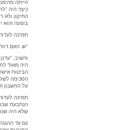
הייתה מהימנה
כיצד היה "לח
התיקון ולא ר
בוצעה והוא י
תמיכה לעדותו
"ש. האם דווח
והשיב: "עדנן
הביטוח אישר
הסכימה לשלם 
על החשבון (עמ' 25 לפרוט
תמיכה לעדות 
הנתבעת שבסו
שלא היה שנוי במחלו
גם עד ההגנה