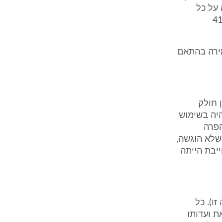
 על כל
ם באתר באופן קבוע, ובמשך סוף השבוע הספציפי נשוא האירוע (עמ' 41
ירה בהתאם
 חולק
יה בשימוש
הפרה
 מפנה לסעיף 8ב' לפוליסה (שלא הוגשה,
יבת הייתה
ו). כל
ת ועדותו