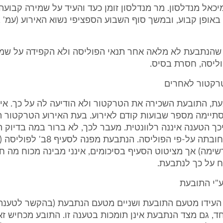
יכאל מנדלסון. מר מנדלסון זומן כעד והעיד על שמירה קבועה
הכלי
שהנתבעת לא מלאה אחר תנאי הפוליסה ולא הקפידה על שמ
ליסה, חסרת בסיס.
, התובעת השכירה את הטרקטור ולא הודיעה לה על כך. אין
סתיימה מספר שבועות קודם לאירוע. בעת האירוע הטרקטור ה
ך הטענה איננה רלוונטית. מעבר לכך, לא ברור במה בדיוק 
הנתבעת את חובתה על-פי הפוליסה. הנתבעת
ימה) אך מציטוט הסעיף בסיכומים, אינני מבינה מכוח מה חי
ח על כך לנתבעת.
ע"י התובעת
העידו מטעם התובעת ושניים מטעם הנתבעת (בהקשר לטענה ז
חד, גם מצד הנתבעת אינן תומכות בטענה זו. התובע מכחיש זא