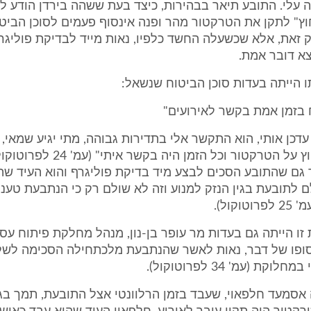
 עלי. התובע תיאר בבהירות, כיצד בעת ששהה בירדן הודע לו 
וץ" לתקן את הטרקטור מהר ופנה אינסוף פעמים לסוכן הביטו
ק זאת, אלא שכשעלה החשד כלפיו, נאות מייד לבדיקת פוליגר
צא דובר אמת.
 הייתה בעדות סוכן הביטוח שנשאל:
 בזמן אמת בקשר לאירועים"
 עדכן אותי, הוא התקשר אלי בתדירות גבוהה, מתי יגיע שמאי, 
היה מאוד לחוץ על הטרקטור וכל הזמן היה בקשר א
 גם שהתובע הסכים לבצע מיד בדיקת פוליגרף והוא העיד ש
לתובעת בגין הנזק למנוע וזה לא שולם רק כי הנתבעת טענה
וקול).
זו הייתה גם בעדות מר עופר בן-נון, מנהל מחלקת פיתוח עס
פו של דבר, נאות לאשר שהנתבעת מלכתחילה הסכימה לשל
קת (עמ' 34 לפרוטוקול).
 אסמעד חלפאוי, שעבד בזמן הרלוונטי אצל התובעת, תמך ב