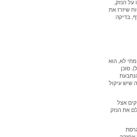
על הנזק,
ח שיזרז את
ף, בדיקה
מתי לא, הוא
יתי" (עמ' 24 לפרוטוקול). סוכן
הנתבעת
 שיש עיקול
קים אצל
ם את הנזק
גרסת