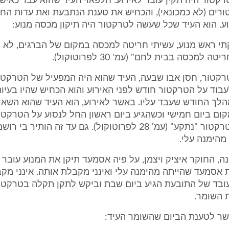
טור היה תקין עובר לאירוע. חלפאוי העיד שהוא עבד כאיש
רים (לא כמכונאי), והכחיש את טענת הנתבעת ואת עדות החו
ע. הוא העיד שכל שעשה לטרקטור היה תיקון מכסה מנוע:
תי ראש מנוע, עשיתי חריטה למכסה במקום של הברגים, לא 
 למכסה בבית לחם" (עמ' 30 לפרוטוקול).
רקטור, חסן אבו שבעה, העיד שהוא היה המפעיל של הטרקטו
בוד על הטרקטור חודש לפני האירוע והוא הכחיש שהיו בעיו
לך החודש שעבד עליו. באשר לאירוע, הוא העיד שהוא השאי
ם ביום חמישי וכשהגיע ביום ראשון החל לנסוע על הטרקטור
עשר דקות הטרקטור "נתקע" (עמ' 28 לפרוטוקול). גם עד זה הותיר בי
 מהימנה עלי.
ה, החוקר איציק ויצמן, על פיה אסמעד תיקן את המנוע עובר ל
אסמעד שהייתה מהימנה עלי ואינני מקבלת אותה. אינני מק
עובד של התובעת הגיע ביום שבת וביקש לתקן תקלה בטרקטור,
 השומר.
שר לטענת הביום שהשומר העיד: