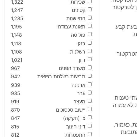
 של הטרקטור.
שכירות
1,322
ק לטרקטור
קטינים
1,247
התיישנות
1,235
תאונת עבודה
1,195
בעת קבע
ת
פוליסה
1,148
בנק
1,113
רשלנות
1,108
 הטרקטור
דיון
1,021
משרד הפנים
967
תביעות רשלנות רפואית
942
ארנונה
939
ערר
935
תי טענות
מעצר
919
 לא עמדה
יישוב סכסוכים
870
צו (חקיקה)
847
ת, כאמור,
דיני חינוך
815
התובעת
התפטרות
812