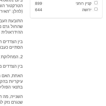
קניין רוחני
899
הטרקטור הונע
ירושה
644
(להלן: "האירו
התובעת העבי
שהחול גרם נז
ההידראולית 
בין הצדדים ה
הסתיים כעבור למעלה מ -
2. המחלוקת בין הצדדים
בין הצדדים 
האחת, האם ה
עיקריות בהק
בתנאי הפולי
השנייה, מה ה
שנגרם נזק למ