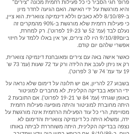
פרופ' חגי הסביר כי כל פעילות רחמית מכונה "צירים"
והיא מורגשת על ידי האישה. האם הגיעה לחדר מיון
ב-8/10/89 ללא כאבים וללא דינמיקה צווארית. הוא ציין,
כי פעילות רחמית שלא מורגשת ב-90% מהמקרים זה
נעלם לבד (עמ' 52 ש' 19-23 לפרוט’). רק למחרת,
ביום9/10/89 היו לה צירים, אך אין באלו ללמד על חיזוי
אפשרי שלהם יום קודם.
כאשר אישה באה עם צירים ומאובחנת דינמיקה צווארית,
רק אז ניתן לעכב את הלידה ורק עד 72 שעות (עמ' 73 ש'
19 עד עמ' 74 ש' 3 לפרוט’).
בשבוע 27 להריון, אם יש תלונה על דימום שלא נראה על
ידי הרופא בבדיקה הקלינית, לא מחברים למוניטור
באופן שגרתי (עמ' 84 ש' 19-21 לפרוט’). אם התובעת 2
היתה מחוברת למוניטור והיתה מופיעה פעילות רחמית
מסויימת, הרי כל עוד הפעילות הרחמית אינה מורגשת על
ידה, ומשלא היתה כל דינמיקה צווארית והדימום לא
נצפה בבדיקה הקלינית, היתה משוחררת לביתה באותו