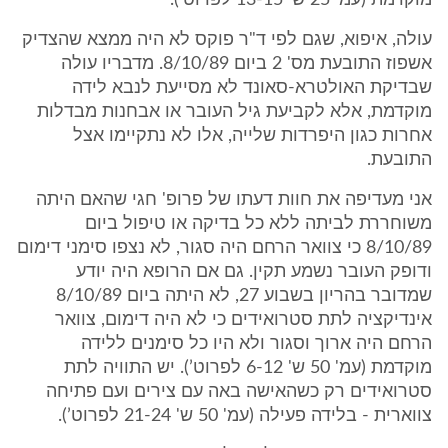
מוקדמת (עמ' 25 ש' 13-15 לפרוט’).
עולה, איפוא, שגם לפי ד"ר פוקס לא היה ממצא שהצדיק
אשפוז התובעת מס' 2 ביום 8/10/89. מדבריו עולה
שבדיקת האולטרא-סאונד לא מסייעת לנבא לידה
מוקדמת, אלא לקביעת גיל העובר או אבחנות מבדלות
אחרות כגון היפרדות שלייה, אלו לא נתקיימו אצל
התובעת.
אני מעדיפה את חוות דעתו של פרופ' חגי שהאם היתה
משוחררת לביתה ללא כל בדיקה או טיפול ביום
8/10/89 כי צוואר הרחם היה סגור, לא נצפו סימני דימום
ודופק העובר נשמע תקין. גם אם הרופא היה יודע
שמדובר בהריון בשבוע 27, לא היתה ביום 8/10/89
אינדיקציה לתת סטרואידים כי לא היה דימום, צוואר
הרחם היה ארוך וסגור ולא היו כל סימנים ללידה
מוקדמת (עמ' 50 ש' 6-12 לפרוט’). יש התוויה לתת
סטרואידים רק כשהאישה באה עם צירים ועם פתיחה
צווארית - בלידה פעילה (עמ' 50 ש' 21-24 לפרוט’).