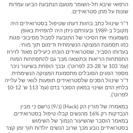
הרפואי שיבא תל-השומר מטעם הנתבעת הביעו עמדות
שונות על מתן סטרואידים.
ד"ר שינוול כתב בחוות דעתו שטיפול בסטרואידים היה
מקובל ב-1989 ובעזרתם ניתן היה להפחית באופן
משמעותי את הסיכוי של התובעת לסבול מסיבוכי פגות
כמו תסמונת המצוקה הנשימתית ודימום תוך מוחי.
בעדותו הסביר, שסטרואידים הוכחו כיעילים מאוד לזירוז
התפתחות הריאות וכתוצאה מכך גם להתפתחות המוח
(עמ' 103 ש' 23-28 לפרוט’); ובכך הופחת בשיעור ניכר
מספר הפגים הסובלים מתסמונת המצוקה הנשימתית.
ד"ר שינוול הסכים שלסטרואידים תופעות לוואי של עלייה
בלחץ הדם ושינוי במאזן הסוכר בדם (עמ' 113 ש' 10-12
לפרוט’).
במאמרה של מורין הק (Hack) (נ/9) נרשם כי מבין
הנבדקות רק 16% מהנשים קבלו טיפול בסטרואידים.
במאמר הוסבר שהשיעור הנמוך של השימוש
בסטרואידים נובע מכך שרוב הנשים יולדות תוך זמן קצר