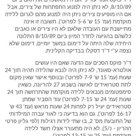
ד"ר פוקס אמר עוד כי אם היו מאשפזים את האם ביום
8/10/89, לא ניתן היה למנוע התפתחות של צירים, אבל
אם היו מופיעים צירים ניתן היה למנוע מהם לגרום ללידה
מוקדמת (עמ' 15 ש' 5-6 לפרוט'). תשובה זו אינה
מתיישבת עם העובדה שלאם לא היו צירים או כאבים
כלשהם בהגיעה לחדר המיון ביום 8/10/89 התלונה
היחידה שלה היתה על דימום במשך יומיים, דימום שלא
נצפה ע"י ד"ר דסקלו בבדיקה הקלינית.
ד"ר פוקס הסכים עם הדעה שאם היו עושים
אולטרא-סאונד, לא ניתן היה לנבא שהלידה תהיה תוך 24
שעות (עמ' 15 ש' 7-9 לפרוט’) ובנוסף אישר שאין מקום
לתת סטרואידים לאישה בשבוע 27 להריונה, כשאין
סימפטומים מנבאים ללידה מוקדמת שהתרחשה תוך 24
שעות (עמ' 24 ש' 7-15 לפרוט’) עוד הסביר שמתן
סטרואידים יעיל רק לפחות 24 שעות מראש (עמ' 43 ש'
16-17 לפרוט’). גם הוא בדיעה כי לאור עברה המילדותי
של התובעת מס' 2, בו שתי לידות רגילות (לפי גליון פרטי
ההריון - נ/5), לא היה מתעורר אצלו חשד ללידה