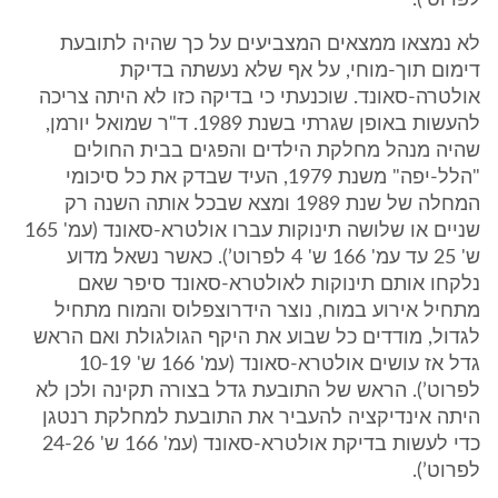
לפרוט’).
לא נמצאו ממצאים המצביעים על כך שהיה לתובעת
דימום תוך-מוחי, על אף שלא נעשתה בדיקת
אולטרה-סאונד. שוכנעתי כי בדיקה כזו לא היתה צריכה
להעשות באופן שגרתי בשנת 1989. ד"ר שמואל יורמן,
שהיה מנהל מחלקת הילדים והפגים בבית החולים
"הלל-יפה" משנת 1979, העיד שבדק את כל סיכומי
המחלה של שנת 1989 ומצא שבכל אותה השנה רק
שניים או שלושה תינוקות עברו אולטרא-סאונד (עמ' 165
ש' 25 עד עמ' 166 ש' 4 לפרוט’). כאשר נשאל מדוע
נלקחו אותם תינוקות לאולטרא-סאונד סיפר שאם
מתחיל אירוע במוח, נוצר הידרוצפלוס והמוח מתחיל
לגדול, מודדים כל שבוע את היקף הגולגולת ואם הראש
גדל אז עושים אולטרא-סאונד (עמ' 166 ש' 10-19
לפרוט’). הראש של התובעת גדל בצורה תקינה ולכן לא
היתה אינדיקציה להעביר את התובעת למחלקת רנטגן
כדי לעשות בדיקת אולטרא-סאונד (עמ' 166 ש' 24-26
לפרוט’).