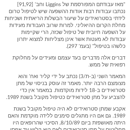
"מאז עבודתם המפורסמת של Liggins וחב' [91,92]
נכתבו עבודות רבות אודות ההשפעה שיש לטיפול טרום
לידתי בסטרואידים על שיעור הבשלות הריאתית ושכיחות
מחלת הקרום ההיאליני. למרות שרוב העבודות מעידות
על השפעה חיובית של טיפול שכזה, הרי שקיימות
עבודות לא מעטות אשר אינן מצליחות למצוא יתרון
כלשהו בטיפול" (בעמ' 297).
דברים אלה מדברים בעד עצמם ומעידים על מחלוקת
רפואית של ממש.
המאמר השני (ב-ת/3) נכתב על ידי קליר ואח' והוא
מצומצם הרבה יותר. מאמר זה עוסק בניסוי של מתן
סטרואידים ב-18 לידות מוקדמות. במאמר אין כדי
להצביע על מתן סטרואידים כטיפול מקובל בשנת 1989.
אקבע שמתן סטרואידים לא היה טיפול מקובל בשנת
1989. גם אם היו מתגלים סימנים ללידה מוקדמת והאם
היתה מאושפזת ביום 8/10/89, הסיכוי שהרופאים היו