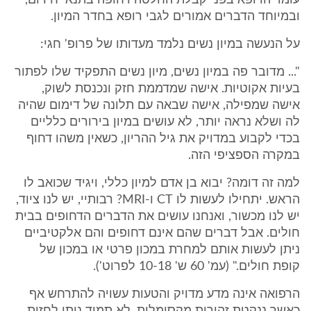
עומד הרופא בפני קבלת החלטה דחופה בתנאי חירום,
ובמיוחד הדברים אמורים לגבי רופא בחדר המיון.
על הנעשה במיון נשים נלמד מעדותו של פרופ' חגי:
"... מדובר פה במיון נשים, מיון נשים התפקיד שלו לפתור
בעיות אקוטיות. אישה שמדממת חזק ונכנסת לשוק,
אישה שמפילה, אישה שבאה עם תלונה של דימום שהיה
לה ושלא נראה יותר, לא עושים במיון בירורים כלליים
בכדי לקבוע במדויק את גיל ההריון, כשאין משהו דחוף
במקרה הספציפי הזה.
למה זה דומה? יבוא בן אדם למיון כללי, ויגיד שכואב לו
הראש. יתחילו לעשות לו CT ו-MRI? רבותיי, יש לנו ציוד,
יש לנו מכשור, ואנחנו עושים את הדברים הדחופים בבית
חולים. אבל דברים שהם אינם דחופים והם אלקטיביים
ניתן לעשות אותם למחרת במכון פרטי או במכון של
קופת חולים." (עמ' 60 ש' 10-18 לפרוט').
הרפואה אינה מדע מדויק והטעות עשויה להתרחש אף