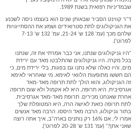
מלמדת שמתן סטרואידים לא היה מקובל כעניין
שבמדיניות רפואית בשנת 1989.
ד"ר קווינט הסביר שבאותן שנים הוא בעצמו ניסה לשכנע
את הגניקולוגים לתת סטרואידים ושמע את ההסתייגויות
שלהם מכך (עמ' 128 ש' 21-24, עמ' 132 ש' 7-13
לפרוט’).
"היו גניקולוגים שנתנו, אני כבר אמרתי את זה, שנתנו
בכל מקרה. היו גניקולוגים שהתלבטו מאד עם ירידת
מים, והיו כאלה שלא נתנו גם בפגות, בלי ירידת מים, כי
הם חששו מתופעות הלוואי לאימא. מי שאחראי לאימא
זה הגניקולוג, והוא הולך לתת תרופה מאד-מאד
אגרסיבית. היא תרופה, היא לא אקמול ולא שום תרופה
אחרת שאנחנו מכירים. תרופת מאד-מאד אגרסיבית.
לתת תרופה כזאת לאישה הרה, היא המטופלת שלך
בתור גניקולוג, הרבה מאד היססו. הרבה מאד אנשים
אמרו לי, אם 16% רק נותנים בארה"ב, איך אתה רוצה
שאני אתן?" (עמ' 131 ש' 20-28 לפרוט’).