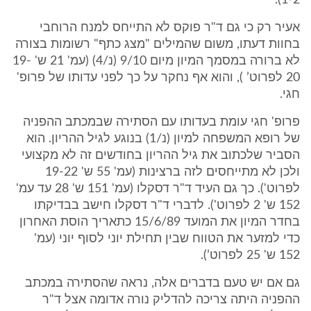
1-2).
אעיר רק כי גם ד"ר פוקס לא התייחס למנח הרוחבי
בחוות דעתו, משום שהמילים "מצג כתף" רשומות בצורה
לא ברורה במסמך המיון מיום 9/10 (נ/4) (עמ' 21 ש' 19-
20 לפרוט’ ), והוא אף נחקר על כך לפני עדותו של פרופ'
חגי.
פרופ' חגי עומת בעדותו עם הסתירה שבמכתב ההפניה
של רופא המשפחה למיון (נ/1) בנוגע לגיל ההריון. הוא
הסביר שלכתוב את גיל ההריון בחודשים זה לא מקצועי
ולכן לא מתייחסים לזה ברצינות (עמ' 55 ש' 19-22
לפרוט'). כך גם העיד ד"ר דסקלו (עמ' 151 ש' 28 עד עמ'
152 ש' 2 לפרוט'). לדברי ד"ר דסקלו חישב בבדיקתו
בחדר המיון את המועד 15/6/89 כתאריך הוסת האחרון
כדי למזער את הטווח שבין תחילת יוני לסוף יוני (עמ'
152 ש' 25 לפרוט’).
גם אם יש טעם בדברים אלה, נראה שהסתירה במכתב
ההפניה היתה צריכה להדליק נורה אדומה אצל ד"ר