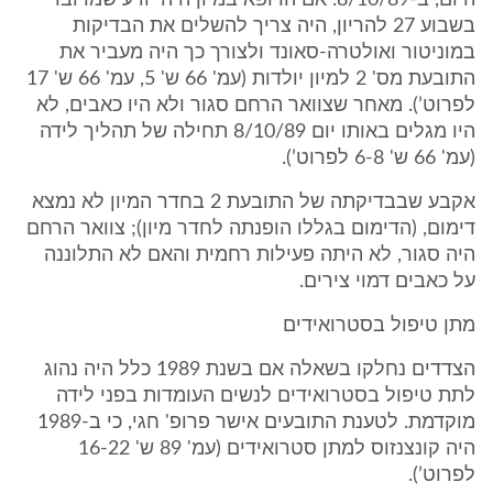
היום, ב-8/10/89. אם הרופא במיון היה יודע שמדובר
בשבוע 27 להריון, היה צריך להשלים את הבדיקות
במוניטור ואולטרה-סאונד ולצורך כך היה מעביר את
התובעת מס' 2 למיון יולדות (עמ' 66 ש' 5, עמ' 66 ש' 17
לפרוט’). מאחר שצוואר הרחם סגור ולא היו כאבים, לא
היו מגלים באותו יום 8/10/89 תחילה של תהליך לידה
(עמ' 66 ש' 6-8 לפרוט’).
אקבע שבבדיקתה של התובעת 2 בחדר המיון לא נמצא
דימום, (הדימום בגללו הופנתה לחדר מיון); צוואר הרחם
היה סגור, לא היתה פעילות רחמית והאם לא התלוננה
על כאבים דמוי צירים.
מתן טיפול בסטרואידים
הצדדים נחלקו בשאלה אם בשנת 1989 כלל היה נהוג
לתת טיפול בסטרואידים לנשים העומדות בפני לידה
מוקדמת. לטענת התובעים אישר פרופ' חגי, כי ב-1989
היה קונצנזוס למתן סטרואידים (עמ' 89 ש' 16-22
לפרוט’).