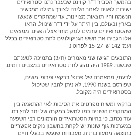
בהמשך הסביר ד"ר קווינט שבעבר נתנו סטרואידים
ישירות לפגים לאחר הלידה לצורך גמילה ממכשיר
הנשמה והיו תוצאות מצויינות, עד שמחקרים שנעשו
בארץ ובעולם, בין היתר על ידי ד"ר שינוול, הראו
שהסטרואידים גורמים לנזק מוחי אצל הפגים. ממצאים
אלו הגבירו את חשש הגניקולוגים לתת סטרואידים בכלל
(עמ' 142 ש' 15-27 לפרוט’).
התובעים הגישו שני מאמרים (ת/3) בתמיכה לטענתם
שבשנת 1989 היה נהוג לתת סטרואידים במצבים דומים.
לדעתי, ממאמרם של פרופ' ברקאי ופרופ' משיח,
שפורסם בשנת 1990, לא ניתן להבין שטיפול
בסטרואידים היה מקובל.
ברקאי ומשיח מפרטים את הסיבות לאי ההתאמה בין
המחקרים השונים כמו למשל במקרה של יתר לחץ דם.
עוד נכתב, כי בהיות הסטרואידים הורמונים רבי השפעה
במערכות גוף שונות יש לקחת בחשבון נזקים אפשריים
כתוצאה ממעורבות זו. מעבודות שנעשו בבעלי חיים