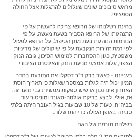
כאשר ננקטת זהירות מקסימלית. לא תמיד ניתן לחזות
מראש סיבוכים שונים שעלולים להתגלות אצל החולה
הספציפי.
בחינת רשלנותו של הרופא צריכה להעשות על פי
התנהגותו של הרופא הסביר בשעת מעשה, על פי
הנורמות הנוהגות בעת מתן הטיפול. על הרופא לפעול
לפי רמת זהירות הנקבעת על פי שיקולים של מדיניות
משפטית, כגון ההסתברות למימוש הסיכון, גובה הנזק
הצפוי, עלות אמצעי מניעת הנזק והאינטרס הציבורי.
בענייננו - כאשר בדק ד"ר דסקלו את התובעת בחדר
המיון יכול היה לגלות במספר שאלות כי תאריך הוסת
האחרון אינו נכון או שיש ספקות ממשיות גבי מועד זה.
אז, אולי, לבצע בדיקת אולטה-סאונד ומוניטור עוד
בביה"ח. טעות של 10 שבועות בגיל העובר היתה בלתי
סבירה באופן העולה כדי התרשלות.
רשלנות תורמת של האם