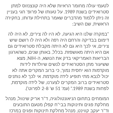
לטעמי עולה מחומר הראיות שלא היה קונצנזוס למתן
סטרואידים בשנת 1989. על טעותו של פרופ' חגי בעניין
זה ניתן ללמוד מהדברים שאמר בתחילת עדותו, בחקירה
הראשית, שם השיב:
"במקרה שלנו היא הגיעה, לא היו לה צירים, לא היה לה
דימום בבדיקה והרחם היה רפה ולא היה לו רושם שיש
צירים, אי לכך היא גם לא היתה מקבלת סטרואידים גם
אם היא היתה מאושפזת. בכלל, באותן שנים, כשהארגון
הבריאות האמריקאי בדק את הנושא, ה-NIH, מצא
ששיעור מתן הסטרואידים לנשים שיולדות לידות
מוקדמות הוא יחסית נמוך, כי ברוב המקרים אתה לא
יכול לנבא מתי תופיע לידה מוקדמת. אי לכך לא נותנים
סטרואידים ברוב המקרים לצערנו, של לידה מוקדמת,
לפחות בשנת 1989." (עמ' 51 ש' 2-8 לפרוט’).
המומחים בתחום הניאונטולוגיה, ד"ר אריק שינוול, מנהל
מחלקת פגים ותינוקות בבי"ח קפלן מטעם התובעים
וד"ר יעקב קווינט, מנהל מחלקת תינוקות ופגים במרכז