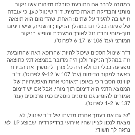
במטרה לברר אם התובעת סובלת מזיהום עשו ניקור
מותני והבדיקה תוארה כדמית. ד"ר שינוול טען, כי עובדה
זו יש בה להעיד על שתים: האחת, שהדימום הוא תוצאה
של פגיעה בכלי דם במהלך הניקור; והשנייה, שיש דימום
תוך-מוחי והדם נזל לאורך המערכת והופיע בניקור
המותני (עמ' 106 ש' 6-17 לפרוט’).
ד"ר שינוול הסכים שיכול להיות שהרופא ראה שהתובעת
זזה במהלך הניקור ולכן היה מדובר בממצא דמי כתוצאה
מפגיעה בכלי דם ולא היה כל צורך להמשיך את הבירור
באשר למקור הדימום (עמ' 107 ש' 9-12 לפרוט’). ד"ר
קווינט הסביר כי באופן תיאורטי אחת האפשרויות של
הממצא הדמי היא דימום תוך מוחי, אבל אם יש דימום
אמורים להופיע גם סימנים נוספים כמו פרכוסים (עמ'
137 ש' 1-2 לפרוט’).
"ש: גם אם דעתך אחרת מדעתו של ד"ר שינוול, לא
מצאת לנכון לציין שהיו אירועי ברדיקרדיה, שבוצע LP. לא
נראה לך חשוד?