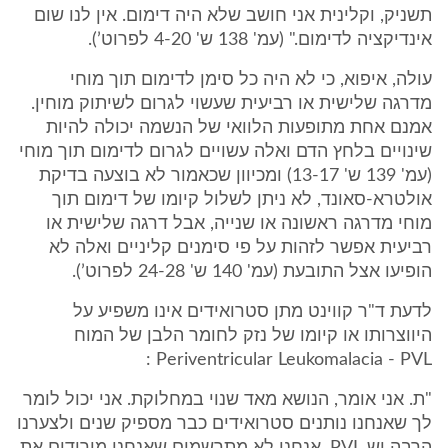
תשניק, וקלינית אני חושב שלא היה דימום. אין לנו שום
אינדיקציה לדימום." (עמ' 138 ש' 4-20 לפרוט’).
עולה, איפוא, כי לא היה כל סימן לדימום תוך מוחי
מדרגה שלישית או רביעית שעשוי לגרום לשיתוק מוחין.
אמנם אחת מתופעות הלוואי של הנשמה יכולה להיות
שינויים בלחץ הדם ואלה עשויים לגרום לדימום תוך מוחי
(עמ' 139 ש' 13-17) ומכיוון שכאמור לא בוצעה בדיקת
אולטרא-סאונד, לא ניתן לשלול קיומו של דימום תוך
מוחי מדרגה ראשונה או שנייה, אבל דרגה שלישית או
רביעית אפשר לזהות על פי סימנים קליניים ואלה לא
הופיעו אצל התובעת (עמ' 140 ש' 24-28 לפרוט’).
לדעת ד"ר קווינט מתן סטרואידים אינו משפיע על
היווצרותו או קיומו של נזק לחומר הלבן של המוח
Periventricular Leukomalacia - PVL :
"ת. אני אומר, הנושא מאד שנוי במחלוקת. אני יכול לומר
לך שאנחנו נותנים סטרואידים כבר מספיק שנים ולצערנו