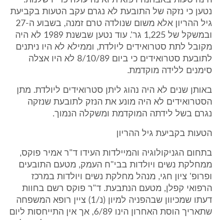
הינה טעות באבחנה רפואית ואינה עולה כדי רשלנות.
נטען כי נזקה של התובעת לא נגרם עקב הטעות בקביעת
גיל ההריון אלא משום שנולדה טרם זמנה, בשבוע ה-27
ובמשקל של 1,225 גר'. עוד נטען שבשנת 1989 לא היה
מקובל לתת סטרואידים ליולדת, וממילא לא היו ניתנים
לתובעת סטרואידים כי ביום 8/10/89 לא היו אצלה
סימנים ללידה מוקדמת.
באותן שנים לא היה נהוג ליתן סטרואידים ליולדת. מתן
הסטרואידים לא היה מונע את הנזק לתובעת שנזקה
נגרם בשל לידתה המוקדמת ומשקלה הנמוך.
הטעות בקביעת גיל ההריון
בתחום הגניקולוגיה והמיילדות העידו ד"ר אמיר פוקס,
ממחלקת נשים ויולדות בבי"ח העמק, מטעם התובעים
ופרופ' ציון חגי, מנהל מחלקת נשים ויולדות במרכז
הרפואי קפלן, מטעם הנתבעת. ד"ר פוקס רשם בחוות
דעתו שמכיוון שבהפניה למיון (נ/1) ציין רופא המשפחה
שתאריך הוסת האחרון הינו 6/89, אך אין התייחסות ליום