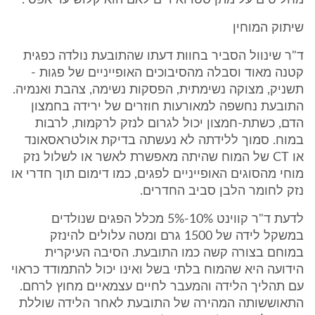
מחליטים על מתן סטרואידים לאם הוא קלוש עד אפסי.
שיתוק המוחין
ד"ר שינוול הסביר בחוות דעתו שהתובעת נולדה כפגית
קטנה מאוד וסבלה מהסיבוכים האופייניים של פגות -
תשניק, מצוקה נשימתית, הפסקות נשימה, צהבת ואנמיה.
התובעת נחשפה למאורעות חוזרים של ירידה בחמצון
הדם, כשתת-חמצון יכול לגרום לנזק לרקמות, לרבות
במוח. סמוך ללידתה לא נעשתה בדיקת אולטראסאונד
או CT של המוח שהיתה מאפשרת לאשר או לשלול נזק
מוחי מהסוגים האופייניים לפגים, כמו דימום תוך חדרי או
נזק לחומר הלבן סביב החדרים.
לדעת ד"ר קווינט 5%-10% מכלל הפגים שנולדים
במשקל לידה של 1500 גרם ומטה עלולים להינזק
במוחם בצורה קשה כמו התובעת. הסיבה העיקרית
הידועה היא שהמוח בלתי בשל ואינו יכול להתמודד כראוי
עם תהליך הלידה והמעבר לחיים עצמאיים מחוץ לרחם.
התאוששותה המהירה של התובעת לאחר הלידה שוללת