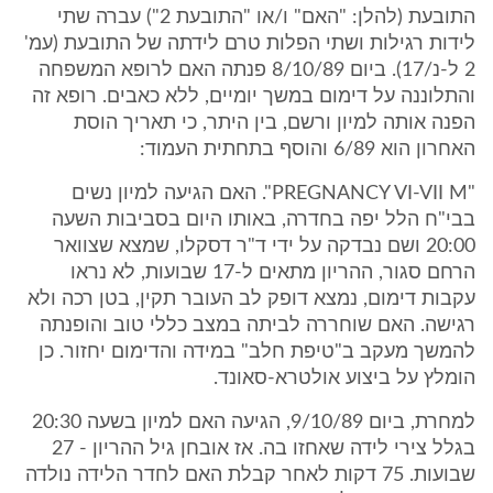
התובעת (להלן: "האם" ו/או "התובעת 2") עברה שתי
לידות רגילות ושתי הפלות טרם לידתה של התובעת (עמ'
2 ל-נ/17). ביום 8/10/89 פנתה האם לרופא המשפחה
והתלוננה על דימום במשך יומיים, ללא כאבים. רופא זה
הפנה אותה למיון ורשם, בין היתר, כי תאריך הוסת
האחרון הוא 6/89 והוסף בתחתית העמוד:
"PREGNANCY VI-VII M". האם הגיעה למיון נשים
בבי"ח הלל יפה בחדרה, באותו היום בסביבות השעה
20:00 ושם נבדקה על ידי ד"ר דסקלו, שמצא שצוואר
הרחם סגור, ההריון מתאים ל-17 שבועות, לא נראו
עקבות דימום, נמצא דופק לב העובר תקין, בטן רכה ולא
רגישה. האם שוחררה לביתה במצב כללי טוב והופנתה
להמשך מעקב ב"טיפת חלב" במידה והדימום יחזור. כן
הומלץ על ביצוע אולטרא-סאונד.
למחרת, ביום 9/10/89, הגיעה האם למיון בשעה 20:30
בגלל צירי לידה שאחזו בה. אז אובחן גיל ההריון - 27
שבועות. 75 דקות לאחר קבלת האם לחדר הלידה נולדה