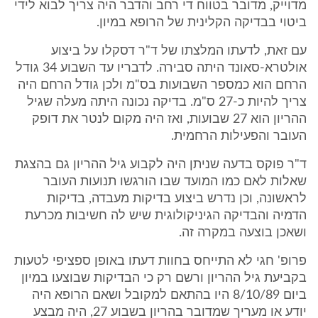
מדוייק, מדובר בטווח די רחב והדבר היה צריך לבוא לידי
ביטוי בבדיקה הקלינית של הרופא במיון.
עם זאת, לדעתו המלצתו של ד"ר דסקלו על ביצוע
אולטרא-סאונד היתה סבירה. לדבריו עד השבוע 34 גודל
הרחם הוא כמספר השבועות בס"מ ולכן גודל הרחם היה
צריך להיות כ-27 ס"מ. בדיקה נכונה היתה מעלה שגיל
ההריון הוא 27 שבועות, ואז היה מקום לנטר את דופק
העובר והפעילות הרחמית.
ד"ר פוקס בדעה שניתן היה לקבוע גיל ההריון גם בהצגת
שאלות לאם כמו המועד שבו הורגשו תנועות העובר
לראשונה, וכן נדרש ביצוע בדיקות מעבדה, בדיקות
הדמיה והבדיקה הגיניקולוגית שיש לה חשיבות מכרעת
ושאכן בוצעה במקרה זה.
פרופ' חגי לא התייחס בחוות דעתו באופן ספציפי לטעות
בקביעת גיל ההריון ורשם רק כי הבדיקות שבוצעו במיון
ביום 8/10/89 היו בהתאם למקובל ושאם הרופא היה
יודע או מעריך שמדובר בהריון בשבוע 27, היה מבצע