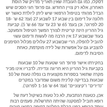
דסקלו, כמו גם העובדה שאין תאריך מדויק של הוסת
האחרון, אלא רק צויין החודש. גם פרופ' חגי הסכים שיש
הבדל מהותי בטיפול הרפואי שיש ליתן ליולדת כאשר יש
תלונה על דימום בין שבוע 17 לשבוע 27 (עמ' 62 ש' 18-
20 לפרוט’, וכן בעמ' 65 ש' 23 עד עמ' 66 ש' 5). קביעת
גיל ההריון הינה קריטית לצורך המשך הטיפול והמעקב.
בעוד שבשבוע 17 אין הרבה מה לעשות ודימום עשוי
להוביל להפלה, הרי שבשבוע 27 עלולים מכלול הסימנים
להצביע גם על אפשרות של לידה מוקדמת, כאחת
הסיבות לדימום.
בחקירתו אישר פרופ' חגי שטעות של 10 שבועות
בקביעת גיל ההריון היא חריגה ונדירה. לדבריו אינו מכיר
מקרה שתואר בספרות מקצועית בו נפלה טעות של 10
שבועות בבדיקה קלינית משום שמדובר במקרים
"נדירים" ו"קיצוניים" (עמ' 64 ש' 1-16 לפרוט').
אכן, כטענת הנתבעת, לא כל טעות בשיקול דעת של
רופא תוביל למסקנה שהיתה התרשלות. פעמים רבות