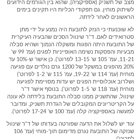
מצב של תשניק (אספיקציה), שהוא בין הגורמים הידועים
לשיתוק מוחין. גם תפקודי הכליות היו תקינים בימים
הראשונים לאחר לידתה.
לא שוכנעתי כי הנזק לתובעת היה נמנע על ידי מתן
סטרואידים לאם. ד"ר שינוול הסכים שהבעיה העיקרית
של התובעת היתה הפגות ומשקלה הנמוך ושהיא סבלה
מבעיות והפסקות נשימה האופייניות לפגים (עמ' 99 ש'
11-21, עמ' 105 ש' 13-15 לפרוט’). כן אישר ש-10% עד
20% מהפגים במשקל של 1200 גרם נולדים עם פגיעה
מוחית (עמ' 114 ש' 19-22, עמ' 115 ש' 1-2 לפרוט’)
ושלרוב אוכלוסיית הפגים יש עדות מסויימת לפגיעה
מוחית (עמ' 118 ש' 1-5 לפרוט’). בנוסף אישר ד"ר
שינוול, שהתשניק ממנו סבלה התובעת בלידתה לא עונה
על הקריטריונים המקובלים של הגדרת תשניק, ומדובר
למעשה באספיקציה קלה (עמ' 100 ש' 17-24 לפרוט’).
עוד יש לשלול את הדעה שפורטה בעדותו של ד"ר שינוול
שנזקה של התובעת נגרם מדימום תוך-מוחי (עמ' 106