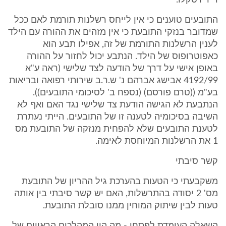
ד"ר דסקלו.
התובעים טוענים כי אין לייחס רשלנות תורמת לאם ככל
שמדובר בנזקי התובעת כי אין מזהים את ההורה עם הילד
לענין הרשלנות התורמת של זה, אפילו תבע הוא
כאפוטרופוס של הילד. הנתבע יכול לחזור על ההורה
באופן אישי על דרך של הודעה לצד שלישי (ראה ע"א
4192/99 אבישג אברהם נ' ש.ר.ב שירותי רפואה ובריאות
בע"מ ((טרם פורסם) (נספח ב' לסיכומי התובעים)).
הנתבעת לא הגישה הודעת צד שלישי נגד האם ואף לא
השיבה בסיכומיה לטענה זו של התובעים. הייתי נעתרת
לטענת התובעים שלא להפחית מנזקה של התובעת מס
1 את הרשלנות המיוחסת לאימה.
קשר סיבתי
משקבעתי כי הטעות בהערכת גיל ההריון של התובעת
מס' 2 יסודה בהתרשלות, האם יש קשר סיבתי בין אותה
טעות לבין שיתוק המוחין ממנו סובלת התובעת.