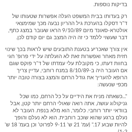
בדיקות נוספות.
רק בעדותו בבית המשפט העלה אפשרות שטעותו של
ד"ר דסקלו בהערכת גיל ההריון נבעה מכך שמימצאי
אולטרא-סאונד מיום 9/10/89 הראו שעובר במצג כתף,
דבר שעשוי ללמד כי זה היה המצב גם יום קודם לכן.
אין צורך שאכריע בטענת התובעים שיש לראות בכך שינוי
חזית מאחר ואפשרות זאת לא הועלתה על ידי פרופ' חגי
בחוות דעתו, כי מקובלת עלי עמדתו של ד"ר פוקס שגם
אם העובר היה ב-8/10/89 במנח רוחבי, עדיין צריך
הרופא להעריך את גודל הרחם והמצג בצורה טובה יותר
מכפי שנעשה:
"...כשאתה מניח את הידיים על כל הרחם, כמו שכל
גניקולוג עושה, אתה רואה שאולי הרחם יותר קטן, אבל
בוודאי יותר רוחבי. כלומר, הוא מלא בנפח. העובר לא
נעלם ברגע שהוא שוכב רוחבית. הוא לא נעלם והופך
להיות שבוע 17." (עמ' 21 ש' 9-11 לפרוט’ וכן בעמ' 18 ש'