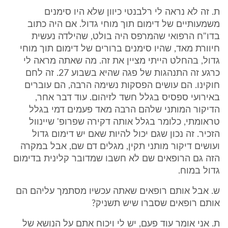
ת. זה לא נראה לי רלבנטי כיוון שלא היו סימנים
משמעותיים של דימום תוך מוחי גדול. אם היה כתוב
בדו"ח הרפואי שהמרפס היה בולט, שהילדה נעשית
חיוורת מאד, שהיו סימנים ברורים של דימום תוך מוחי
גדול, בהחלט הייתי מציין את זה. מה שאתה מראה לי
כרגע זה התנהגות של פגה שהיא בשבוע 27. זה לחם
חוקינו. הם עושים הפסקות נשימה הרבה, הם עוברים
באירועי ספסיס בגלל חשד לזיהום. עוד דבר אחר,
הדיקור המותני שלהם הרבה מאד פעמים דמי בגלל
טראומתי, כלומר בגלל אותה דקירה שפרופ' שיינוול
הזכיר. זה נכון שגם יכול להיות שאם יש דימום גדול
ועושים דיקור מותני תקין, מגלים דם שם, אבל במקרה
הזה גם הרופאים שם לא חשבו שמדובר קלינית בדימום
גדול במוח.
ש. אבל אותם רופאים שאתה עכשיו מסתמך עליהם הם
אותם רופאים שסברו שיש תשניק?
ת. אני אומר עוד פעם, יש לי ויכוח אתם על הנושא של