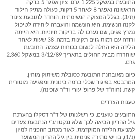
התובעת במשקל 1,225 גרם, ציון אפגר 5 בדקה
הראשונה ואפגר 8 לאחר 5 דקות, כעולה מתיק הילוד
(ת/3). בגלל המצוקה הנשימתית, הוחדר לתובעת צינור
לקנה הנשימה, היא הונשמה והועברה ליחידה לטיפול
נמרץ פגים, שם נערכו לה בדיקות חיוניות. היא הייתה
ורודה עם רמות גזים תקינות בדמה. 38 שעות לאחר
הלידה היא החלה לנשום בכוחות עצמה. התובעת
שוחררה מבית החולים בתאריך 3/12/89 במשקל 2,360
גרם.
כיום מאובחנת התובעת כסובלת משיתוק מוחין,
המתבטא בפיגור שכלי ברמה בינונית ומפגיעה מוטורית
קשה. (חוה"ד של פרופ' עורי וד"ר שוכינה).
טענות הצדדים
התובעים טוענים, כי רשלנותו של ד"ר דסקלו בהערכת
גיל ההריון הביאה לכך שלא ננקטו ע"י הנתבעת צעדים
למניעת הלידה המוקדמת. לאור מכתב ההפניה למיון
(נ/1), בו יש סתירה פנימית בין גיל ההריון המשוער