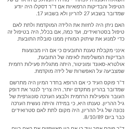
השאלה העומדת לפתחי - מה היו המהלכים הראויים של
הטיפול והבדיקות הרפואיות אם ד"ר דסקלו היה יודע
שמדובר בשבוע 27 להריון ולא בשבוע 17.
האם ניתן היה לחזות את הלידה המוקדמת ולתת לאם
טיפול בסטרואידים, ועד כמה, אם בכלל, היה בטיפול זה
כדי למנוע את שיתוק המוחין ממנו סובלת התובעת.
אינני מקבלת טענת התובעים כי אם היו מבוצעות
הבדיקות המשלימות לאימה של התובעת,
אולטרא-סאונד ומוניטור, היתה מתגלית פעילות רחמית
שמצביעה על האפשרות של לידה מוקדמת.
ד"ר פוקס העיד כי אם הרופא בחדר המיון היה מתרשם
שמדובר בהריון מתקדם יותר, היה צריך לנטר את דופק
העובר והפעילות הרחמית ולבצע הערכה סונוגרפית של
גיל ההריון. טענתו היא, כי במידה והיתה נעשית הערכה
נכונה של גיל ההריון, היה מקום לתת לאם סטרואידים
כבר ביום 8/10/89.