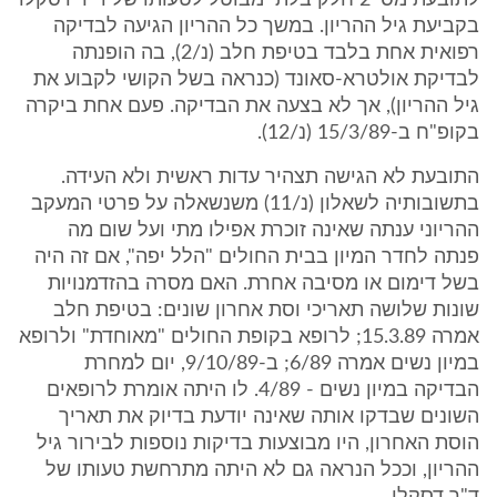
לתובעת מס' 2 חלק בלתי מבוטל לטעותו של ד"ר דסקלו
בקביעת גיל ההריון. במשך כל ההריון הגיעה לבדיקה
רפואית אחת בלבד בטיפת חלב (נ/2), בה הופנתה
לבדיקת אולטרא-סאונד (כנראה בשל הקושי לקבוע את
גיל ההריון), אך לא בצעה את הבדיקה. פעם אחת ביקרה
בקופ"ח ב-15/3/89 (נ/12).
התובעת לא הגישה תצהיר עדות ראשית ולא העידה.
בתשובותיה לשאלון (נ/11) משנשאלה על פרטי המעקב
ההריוני ענתה שאינה זוכרת אפילו מתי ועל שום מה
פנתה לחדר המיון בבית החולים "הלל יפה", אם זה היה
בשל דימום או מסיבה אחרת. האם מסרה בהזדמנויות
שונות שלושה תאריכי וסת אחרון שונים: בטיפת חלב
אמרה 15.3.89; לרופא בקופת החולים "מאוחדת" ולרופא
במיון נשים אמרה 6/89; ב-9/10/89, יום למחרת
הבדיקה במיון נשים - 4/89. לו היתה אומרת לרופאים
השונים שבדקו אותה שאינה יודעת בדיוק את תאריך
הוסת האחרון, היו מבוצעות בדיקות נוספות לבירור גיל
ההריון, וככל הנראה גם לא היתה מתרחשת טעותו של