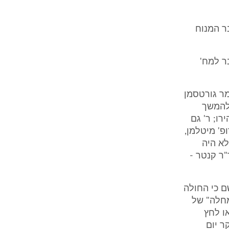
העבר המנוח
ר למח'
בו של מר גורטסמן
 להמשך
פנימית ב', כשהוא במצב יציב" (ס' 8 לתצהירו; ר' גם
מיום 26.1.2006 ע' 12 ש' 19-20, ע' 13 ש' 2-3). פרופ' מיטלמן,
לא היה
 ר' גם עדותה של ד"ר קנטר -
לת החולה למחלקה הפנימית, ביום 9.3.1995, נרשם כי החולה
לך המחלה" של
ו לחץ
ר יום