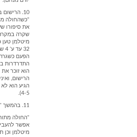
יורם מנחם).
10. הרישום
"כשהחולה מגי
את סיפורו שע
הפעם כשגרת 
התדרדרות בהר
הוא זוכר את 
הרישום, ואינ
4-5).
11. בהמשך "תולדות ומהלך המחלה", בבוקר יום המחרת, 10.3.1995, נרשם:
אפשר להעבירו
מיטלמן וכן ת/2)