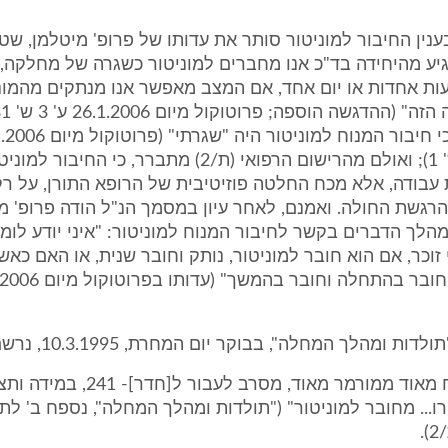
 בענין החיבור למוניטור סותר את עדותו של פרופ' מיטלמן, שטע
ע מהיחידה בד"כ אנו מחברים למוניטור כשגרה של מחלקה, 
ות אחדות או יום אחד, אם המצב מאפשר אנו מנתקים מהמוני
32 עד ע' 4 ש' 1); ואולם מהרישום הרפואי (ת/2) מתברר, כי
עבודה, אלא מכח החלטה פוזיטיבית של הרופא התורן, על ר
גשת החולה. ואמנם, לאחר עיון במסמך הנ"ל הודה פרופ' מיט
מהלך הדברים בקשר לחיבור המנוח למוניטור: "איני יודע לומר
י זוכר, אם הוא חובר למוניטור, נותק וחובר שנית, או האם כא
"החולה מתוח מאוד ממורמר מאוד, מסרב לעב
... מחובר למוניטור" ("תולדות ומהלך המחלה", נספח ב' לת
.