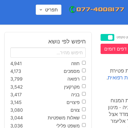
תפריט
ן טקסט
חיפוש לפי נושא
דפים דומים
חוזה
4,941
מסמכים
4,173
ת פטירת
 רפואית
.
רפואה
3,799
מקרקעין
3,542
בניה
3,417
 המנוח
פיצויים
3,145
 - מינון
צווים
3,080
מדד אצל
שאלות משפטיות
3,044
 אליעזר
משפט פלילי
3,036