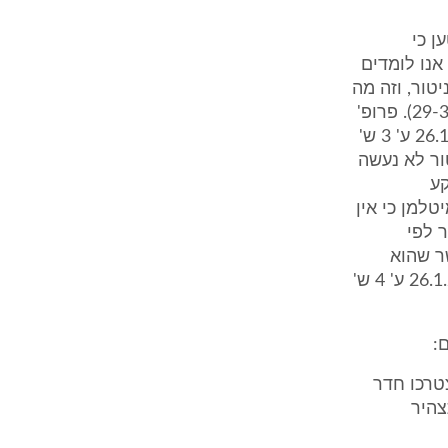
ן כי
אנו לומדים
טור, וזה מה
שקרה במקרה הזה" (ההדגשה הוספה; פרוטוקול מיום 26.1.2006 ע' 3 ש' 29-31). פרופ'
מיטלמן טען כי חיבור המנוח למוניטור היה "שגרתי" (פרוטוקול מיום 26.1.2006 ע' 3 ש'
 החיבור למוניטור לא נעשה
קע
למן כי אין
 לפי
שר שהוא
הגיע הוא לא חובר בהתחלה וחובר בהמשך" (עדותו בפרוטוקול מיום 26.1.2006 ע' 4 ש'
ור ל[חדר]- 241, במידה ותצטרכו חדר
צהיר