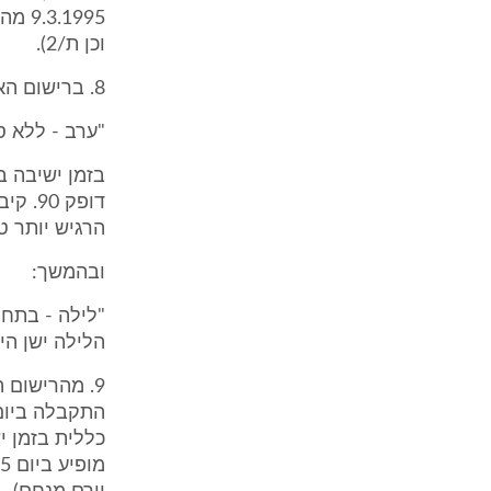
1995
וכן ת/2).
8. ברישום האחיות בערב של יום 9.3.1995, במחלקה הפנימית, נרשם כדלקמן (ת/2):
"ערב - ללא ס
הרגיש יותר טו
ובהמשך:
"לילה - בתחי
הלילה ישן היטב לל
9. מהרישום 
כללית בזמן י