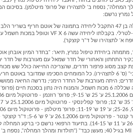
בעת 2 "עקב כאבים לוחצים בחזה", והעבר ליחידה לטיפול נמרץ לבבי
ך המחלה", נספח ב' לתצהירו של פרופ' מיטלמן). בסיכום ה
 נמרץ נרשם:
"מדובר בחולה בן 47 התקבל ליחידה בתמונה של אוטם חריף בשריר הלב
תחתון-אחורי-לטרלי. בקבלתו ליחידה עשה VF X 6 וטופל 
ח א' לתצהירו של ד"ר קזצקר).
ר, מתמחה ביחידת טיפול נמרץ, תיאר: "בחדר המיון אובחן או
קיר התחתון והאחורי של חדר שמאל עם מעורבות של חדר ימ
ת קצב מסוג פרפור חדרים, שהצריכה החייאה כולל שש מכות
לייצובו הקליני" (ס' 6 לתצהירו). כל המומחים הסכימו שמדובר באוטם ח
דרים; היתה מעורבות של החדר הימני; נדרשה החיאה ממוש
מחצית השעה שכללה 6 מכות חשמל, והמנוח היה נתון בסכנת חיים (פרופ
ש' 18-19; ד"ר קנטר - פרוטוקול מיום 6.1.2006
מיום 26.1.2006 ע' 11 ש' 14-15). בתיעוד הרפואי נרשם כי ברקע ה
סיכון: "לאחיו MI בגיל 40; מעשן כבד" ("תולדות ומהלך המחלה", נספח