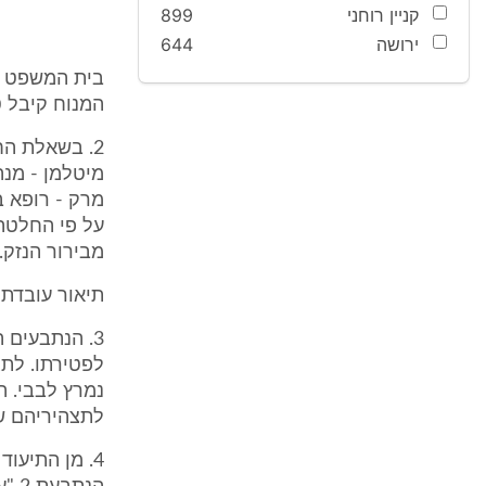
קניין רוחני
899
ירושה
644
בית המשפט מי
המנוח קיבל טי
2. בשאלת ה
מיטלמן - מנה
מרק - רופא ב
מבירור הנזק.
תיאור עובדתי
3. הנתבעים 
לפטירתו. לתצ
נמרץ לבבי. 
לתצהיריהם ש