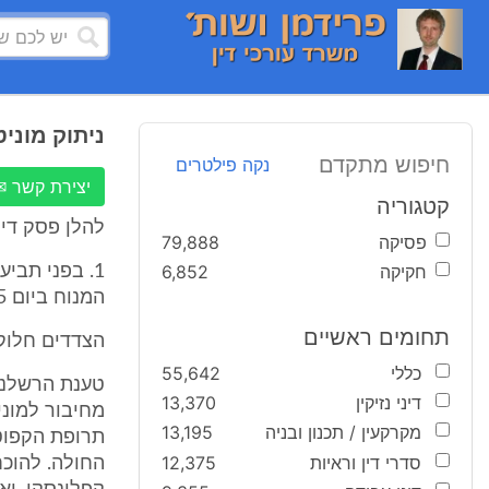
ניתוק מוני
חיפוש מתקדם
נקה פילטרים
יצירת קשר ✉
קטגוריה
להלן פסק דין
פסיקה
79,888
חקיקה
6,852
1. בפני תב
המנוח ביום 11.3.1995, בבית החולים "השרון" [הנתבעת 2],
תחומים ראשיים
הצדדים חלוק
כללי
55,642
טענת הרשלנו
דיני נזיקין
13,370
מחיבור למוני
מקרקעין / תכנון ובניה
13,195
תרופת הקפוט
סדרי דין וראיות
12,375
החולה. להוכח