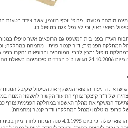
נה מומחה מטעמו, פרופ' יוסף רוזנמן, אשר צידד בטענת הנ
פול רפואי ראוי, וכי לא נפל פגם בטיפול בו.
חבות העידו בפני בית המשפט גם הרופאים אשר טיפלו במנוח
ל המחלקה הפנימית; ד"ר קנטר פזית - מתמחה במחלקה; וכן
מחלקת טיפול נמרץ לבבי. המומחים והרופאים נחקרו בפני 
על פי החלטה מיום 24.10.2006 הגישו ב"כ הצדדים סיכומיהם בשא
הגישו את התיעוד הרפואי המשקף את הטיפול שקיבל המנוח ע
הירו של ד"ר קזצקר צורף התיעוד הקשור לאשפוז המנוח במ
התיעוד המשקף את מהלך האשפוז במחלקה הפנימית צורף כנ
ל פרופ' מיטלמן (מנהל המחלקה) וד"ר קנטר (מתמחה).
4. מן התיעוד הרפואי עולה, כי ביום 4.3.1995 פנה המנוח לחדר