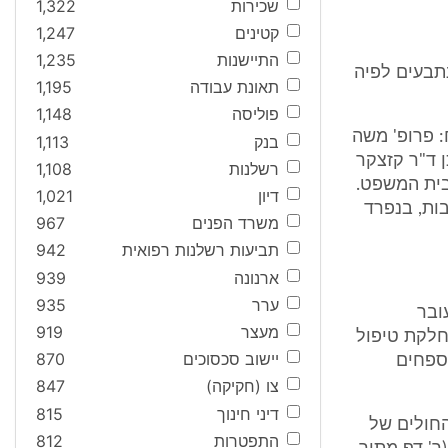
שכירות
1,322
קטינים
1,247
התיישנות
1,235
תבעים לפיה
תאונת עבודה
1,195
פוליסה
1,148
: פרופ' משה
בנק
1,113
 ד"ר קזצקר
רשלנות
1,108
בית המשפט.
דיון
1,021
לת החבות, בנפרד
משרד הפנים
967
תביעות רשלנות רפואית
942
ארנונה
939
ערר
935
ובר
מעצר
919
חלקת טיפול
יישוב סכסוכים
870
ספחים
צו (חקיקה)
847
דיני חינוך
815
 מיון בבית החולים של
התפטרות
812