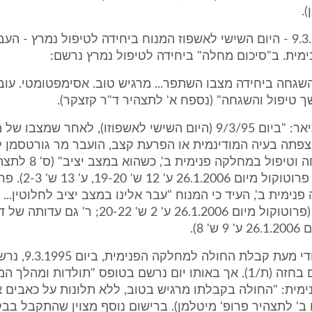
.
6. ביום 9.3.1995 - היום השישי לאשפוז המנוח ביחידה לטיפול נמרץ - 
מית. ב"סיכום מחלה" ביחידה לטיפול נמרץ נרשם:
השגחה ביחידה מצבו השתפר... מרגיש טוב. אסימפטומטי. עוב
 טיפול והשגחה" (נספח א' לתצהיר ד"ר קזצקר).
ד"ר קזצקר תיאר: "ביום 9/3/95 (היום השישי לאשפוזו), לאחר שמצ
נצפתה בעיה המודינמית או הפרעת קצב, הועבר מר גורטסמן
אשפוז והשגחה וטיפול במחלקה 
עדותו בדיון - פרוטוקול 
נימית ב', העיד כי המנוח "עבר אלינו במצב יציב לחלוטין... 
סימפטומטי" (פרוטוקול מיום 26.1.2006 ע' 2 ש' 20-22;
' 8).
7. בדף הסיעודי מעת קב
סובל מכאבים בחזה (ת/1). אך באותו יום נרשם בטופס "תולדות ומה
ית: "החולה בקבלתו מרגיש בטוב, ללא תלונות על כאבים א
ב' לתצהיר פרופ' מיטלמן). ברישום נוסף מצוין שהתקבל בבק