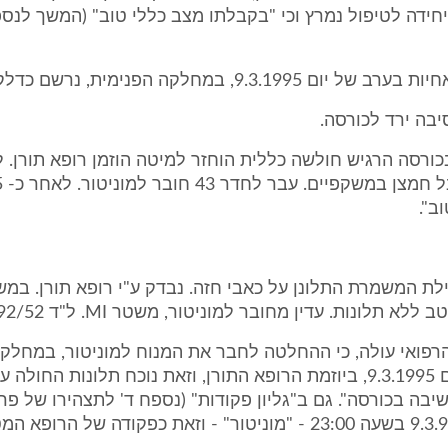
9.3. מהיחידה לטיפול נמרץ וכי "בקבלתו מצב כללי טוב" (המשך לנס
יבה ירד לכורסה.
ב".
לת המשמרת התלונן על כאבי חזה. נבדק ע"י רופא תורן. במ
א תלונות. עדין מחובר למוניטור, משטר MI. ל"ד 92/52 דופק 75".
הרפואי עולה, כי ההחלטה לחבר את המנוח למוניטור, במחלקה
התקבלה ביום 9.3.1995, ביוזמת הרופא התורן, וזאת נוכח תלונות החו
שיבה בכורסה". גם ב"גליון פקודות" (נספח ד' לתצהירו של פרו
מופיע ביום 9.3.95 בשעה 23:00 - "מוניטור" - וזאת כפקודה של הרו