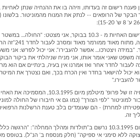
 פענח רישום זה בעדותו, וזיהה בו את ההנחיה שנתן לאחיות 
הבקר של הרופאים -- לנתק את המנוח מהמוניטור. בלשונו (
"אני מעיין ברישום האחיות מ - 10.3 בבוקר, אני מצטט: "החולה..
לרחצה במיטה, מתוח מאוד ממורמ
. "במידה ויצטרכו... אפשר להעבירו". אני יכול לפרש: אני מש
זה משפט שאני אומר אותו, אני מניח שניהלתי את ביקור הבוק
 לעבור לחדר אחר ואז אמרנו אין בעיה, בינתיים אם הוא מרג
וא יכול להישאר בחדר ואין הכרח בכך, ואם נצטרך את המיטה
ר להעבירו."
12. ודוק: הנחיה זו של פרופ' מיטלמן מיום 10.3.1995
ר למוניטור "לפי הצורך" (כמו גם אי חיבורו של החולה למונ
לפטירתו למחרת) - הם שעומדים בלב טענת הרשלנות הרפואי
ך זה.
13. בהמשך יום 10.3.1995 נרשם ב"תולדות ומהלך המחלה": "הרגשה 
וקה ללא סימני אי ספיקה" (חלק מנספח ב' הנ"ל). בטופס מ