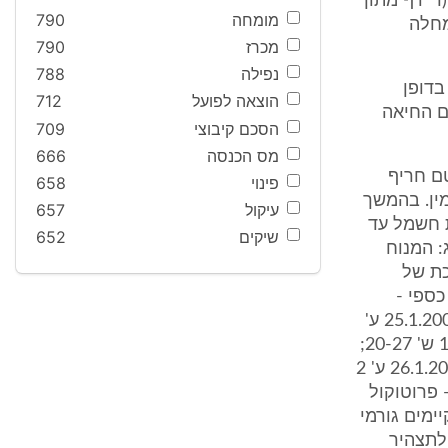
 (ר' דף מתוך
מומחה
790
מחלה
מכרז
790
נפילה
788
 בדופן
הוצאה לפועל
712
במכות חשמל עם החיאה
הסכם קיבוצי
709
מס הכנסה
666
טם חריף
פינוי
658
ין. בהמשך
עיקול
657
 חשמל עד
שיקים
652
ריג: המנוח
כת של
' כספי -
פרוטוקול מיום 25.1.2006 ע' 25 ש' 9-15; פרופ' רוזנמן - פרוטוקול מיום 25.1.2006 ע'
34 ש' 7 עד ע' 35 ש' 12; פרופ' קפלינסקי - פרוטוקול מיום 25.1.2006 ע' 17 ש' 20-27;
ע' 18 ש' 9-15, 25-26; ע' 19 ש' 11-19; פרופ' מיטלמן - פרוטוקול מיום 26.1.2006 ע' 2
2 ע' 9 ש' 5-6; ד"ר קזצקר - פרוטוקול
מחלה קיימים גורמי
 ב' לתצהיר