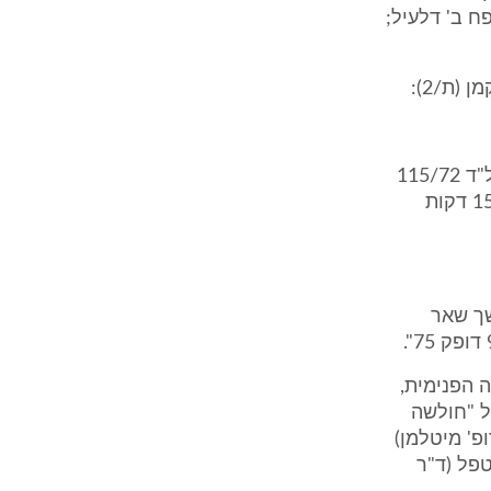
פח ב' דלעיל;
בזמן ישיבה בכורסה הרגיש חולשה כללית הוחזר למיטה הוזמן רופא תורן. ל"ד 115/72
דופק 90. קיבל חמצן במשקפיים. עבר לחדר 43 חובר למוניטור. לאחר כ- 15 דקות
שך שאר
 הפנימית,
לה על "חולשה
פ' מיטלמן)
פא המטפל (ד"ר