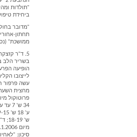
הנת
"תולדות ומהל
ביחידת טיפול
ממושכת" (נספ
5. ד"ר קזצק
בשריר הלב ב
הופיעה הפרע
עשה פרפור ח