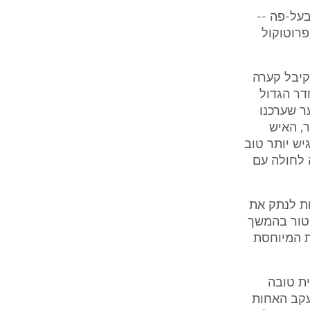
בעל-פה --
פרוטוקול
. במשטר קיבל קערה
ר מאוד ומסרב לעבור לחדר 241"זה החדר הגדול
ער שערכנו
ר, האיש
יש יותר טוב
 לחולה עם
, המסמיכה את האחיות לנתק את
יטור בהמשך
ת המיוחסת
כללית טובה
עקב האחות