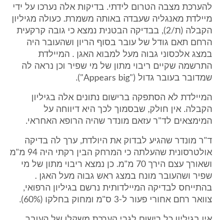
להערכת מצבה הטרום לידתי. בדיקות אלה נערכו על ידי
מיילדת מאנגליה שעבדה באותה משמרת. כעולה מגיליון
הקבלה (ת/2), בבדיקה הבטנית נמצא כי גובה קרקעית
הרחם תאם גודל של עובר בסוף הריון ושהעובר היה
במצג אלכסוני גבוה מעל למבוא האגן . המיילדת
התרשמה שקיים ריבוי מתון של מי שפיר וכן נראה לה
שמדובר בעובר גדול ("Appears big").
המיילדת לא הסתפקה ברישום נתונים אלה בגיליון
הקבלה. אין חולק, שבסמוך לכך היא דיווחה על
המימצאים לד"ר עזאם מונדר שהיה הרופא האחראי.
ד"ר מונדר שהגיע לבדוק את היולדת, ערך לה בדיקה
אולטרסונית שהעלתה כי המרחק הבין רקתי היה 94 מ"מ
ושאורך עצם הירך 70 מ"מ. כן נמצא ריבוי מתון של מי
שפיר ושהעובר מונח במצג ראש גבוה מעל האגן .
בהתייחס לבדיקה המיילדותית נרשם בגיליון הרפואי,
צוואר רחם אחורי פעור ל-3 ס"מ ומחוק בחלקו (60%).
אין בגיליון כל רישום לגבי הערכת משקלו של העובר.