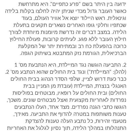
ידועה בין היתר בשם "פרע כתפיים". היא מתרחשת
כאשר העובר גדול מכדי שניתן יהיה לחלצו בקלות בלידה
וגינאלית. ראש היילוד יוצא אל אוויר העולם, בעוד
שכתפיו וחלקי גופו האחרים נשארים תקועים בתעלת
הלידה. במצב דברים זה נדרשת מיומנות מיוחדת לצורך
חילוץ העובר ללא פגע. לעיתים קרובות, פעולת החילוץ
כרוכה בהפעלת כח רב ובמתיחת יתר של המקלעת
הברכיאלית, הגורמת נזק המתבטא בשיתוק הגפה.
2. התביעה הוגשה נגד המיילדת, היא הנתבעת מס' 1
(להלן: "המיילדת") ונגד בית החולים שהוא הנתבע מס' 2.
כבר כעת דרוש לציין, שלפי הסדר הנהוג בבית החולים
האנגלי בנצרת, המיילדת (עובדת מן המניין בבית
החולים) ובית החולים על רופאיו, מבוטחים בפוליסות
נפרדות לאחריות מקצועית ואצל מבטחים שונים. משכך,
הוגשו כתבי הגנה נפרדים. מצד אחד, העלו הנתבעים
טענות משותפות במטרה להדוף את התביעה. מאידך,
מטעמי זהירות, כל נתבע העלה טענות להצדקת
התנהלותו במהלך הלידה, תוך נסיון לגלגל את האחריות