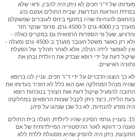
מעדותו של ד"ר חכים לא ניתן היה להבין, ודאי שלא
במידת הוודאות הנדרשת, שבית החולים אמנם נהג
בהתאם להנחיות שהיו בתוקף ביחס לעוברים שמשקלם
מוערך בין 4000 גרם ל-4500 גרם. פרופ' שנקר חזר
והדגיש, שעל פי הספרות הרפואית גם במקרים כאלה -
ולא רק כאשר משקל העובר מוערך ב-4500 גרם ומעלה -
אין לאפשר לידה רגילה, אלא לאחר תהליך של הפעלת
שיקול דעת על ידי רופא שבדק את היולדת ובחן את
נתוניה האישיים.
לא כך הוצגו הדברים על ידי ד"ר חכים. עניין לנו ברופא
שהיה מנהל המחלקה ואם הוא כלל לא הזכיר בעדותו את
החובה להפעיל שיקול דעת ואת הצורך בנוכחות רופא
בעת הלידה, כיצד ניתן לקבל שצוות הרופאים במחלקתו
היה מודע להנחיות, לא כל שכן שנהגו על פיהן.
15. בעניין גורמי הסיכון שהיו ליולדת, העלה בית החולים
טענה כי דווקא לאור ההיסטוריה המיילדותית של אם
התובעת, ניתן היה להסיק שהיא מסוגלת ללדת ללא