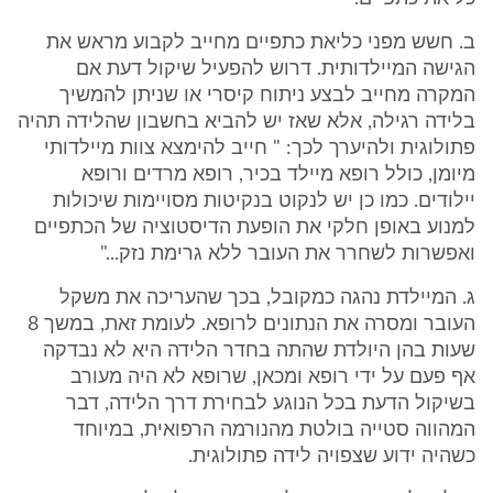
ב. חשש מפני כליאת כתפיים מחייב לקבוע מראש את
הגישה המיילדותית. דרוש להפעיל שיקול דעת אם
המקרה מחייב לבצע ניתוח קיסרי או שניתן להמשיך
בלידה רגילה, אלא שאז יש להביא בחשבון שהלידה תהיה
פתולוגית ולהיערך לכך: " חייב להימצא צוות מיילדותי
מיומן, כולל רופא מיילד בכיר, רופא מרדים ורופא
יילודים. כמו כן יש לנקוט בנקיטות מסויימות שיכולות
למנוע באופן חלקי את הופעת הדיסטוציה של הכתפיים
ואפשרות לשחרר את העובר ללא גרימת נזק..."
ג. המיילדת נהגה כמקובל, בכך שהעריכה את משקל
העובר ומסרה את הנתונים לרופא. לעומת זאת, במשך 8
שעות בהן היולדת שהתה בחדר הלידה היא לא נבדקה
אף פעם על ידי רופא ומכאן, שרופא לא היה מעורב
בשיקול הדעת בכל הנוגע לבחירת דרך הלידה, דבר
המהווה סטייה בולטת מהנורמה הרפואית, במיוחד
כשהיה ידוע שצפויה לידה פתולוגית.