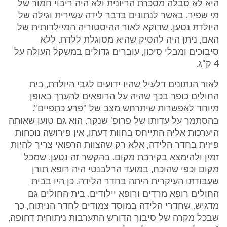
היא לא סבלה מסכרת הריונית ולא היה ריבוי חמור של
מי שפיר. באשר לנתונים בדבר לידה עשירית וגילה של
היולדת נטען, שדוקא לאור ההיסטוריה המיילדותית של
האם, ניתן היה להסיק שהיא מסוגלת ללדת, ללא
סיבוכים ומבלי סיכון, עוברים גדולים במשקל העולה על
4 ק"ג.
לאור הנתונים דלעיל שהיו ידועים לגבי היולדת, בית
החולים כופר בכך שהיה על הרופאים להערך באופן
מיוחד לאפשרות שיתרחש מצב של "פרע כתפיים".
בהסתמך על עדותו של פרופ' שנקר, הוא גם טוען שאותה
היערכות אליה התייחס בחוות דעתו, אין פירושה נוכחות
פיזית בחדר הלידה, אלא רק שהצוות הרפואי צריך להיות
זמין ולהימצא בקירבת מקום. בהקשר זה נטען, שמכל
מקום וכפי שהוכח, במועד הרלבנטי היה רופא תורן
שעבודתו העיקרית היתה בחדר הלידה. כן היו בבית
החולים רופא מרדים ורופא יילודים. בית החולים גם
מדגיש, שחדרי הלידה במוסד צמודים לחדר הניתוח, כך
שבכל מקרה של סיבוך הדורש התערבות ניתוחית דחופה,