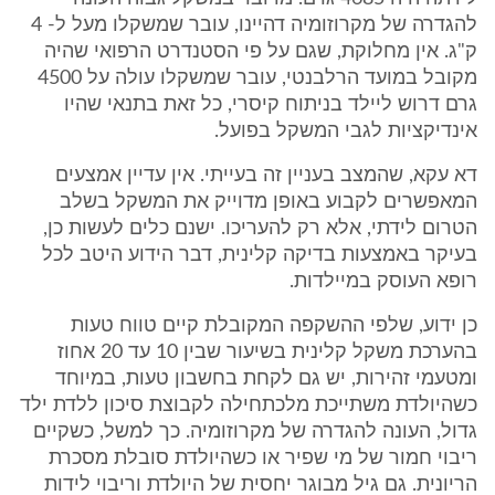
להגדרה של מקרוזומיה דהיינו, עובר שמשקלו מעל ל- 4
ק"ג. אין מחלוקת, שגם על פי הסטנדרט הרפואי שהיה
מקובל במועד הרלבנטי, עובר שמשקלו עולה על 4500
גרם דרוש ליילד בניתוח קיסרי, כל זאת בתנאי שהיו
אינדיקציות לגבי המשקל בפועל.
דא עקא, שהמצב בעניין זה בעייתי. אין עדיין אמצעים
המאפשרים לקבוע באופן מדוייק את המשקל בשלב
הטרום לידתי, אלא רק להעריכו. ישנם כלים לעשות כן,
בעיקר באמצעות בדיקה קלינית, דבר הידוע היטב לכל
רופא העוסק במיילדות.
כן ידוע, שלפי ההשקפה המקובלת קיים טווח טעות
בהערכת משקל קלינית בשיעור שבין 10 עד 20 אחוז
ומטעמי זהירות, יש גם לקחת בחשבון טעות, במיוחד
כשהיולדת משתייכת מלכתחילה לקבוצת סיכון ללדת ילד
גדול, העונה להגדרה של מקרוזומיה. כך למשל, כשקיים
ריבוי חמור של מי שפיר או כשהיולדת סובלת מסכרת
הריונית. גם גיל מבוגר יחסית של היולדת וריבוי לידות