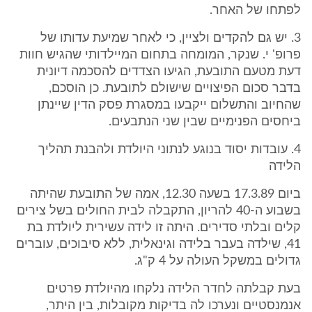
לפתחו של האחר.
3. יש גם להקדים ולציין, כי לאחר שמיעת עדותו של
פרופ' י. שנקר, המומחה בתחום המיילדותי שהגיש חוות
דעת מטעם התובעת, הגיעו הצדדים להסכמה דיונית
בדבר סכום הפיצויים שישולם לתובעת. כן הוסכם,
שהחיוב והתשלום ייקבעו במסגרת פסק הדין שיינתן
ביחסים הפנימיים שבין שני הנתבעים.
4. עובדות יסוד בנוגע לנתוני היולדת ולהבנת תהליך
הלידה
ביום 17.3.89 בשעה 12.30, אמה של התובעת שהיתה
בשבוע ה-40 להריון, התקבלה לבית החולים בשל צירים
קלים ובלתי סדירים. היתה זו לידה עשירית ליולדת בת
41, שילדה בעבר בלידה וגינאלית, ללא סיבוכים, עוברים
גדולים במשקל העולה על 4 ק"ג.
בעת קבלתה לחדר הלידה נלקחו מהיולדת פרטים
אנמנסטיים ונערכו לה בדיקות מקובלות, בין היתר,