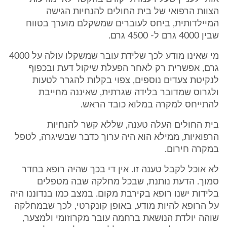
הצוות הרפואי של בית החולים להנחיות הגישה
המיילדותית, ביחס לעוברים שמשקלם מוערך בטווח
שבין 4000 גרם ל- 4500 גרם.
מי שאינו מודע לכך שלידת עובר שמשקלו עולה על 4000
גרם, אפשרית רק לאחר הפעלת שיקול דעת ובכפוף
לנקיטת צעדים נוספים, צפוי בקלות להגרר לטעות
ולגרוס שמדובר בלידה שגרתית, שאיננה מחייבת
להתייחס למקרה במלוא כובד הראש.
בית החולים העלה טענה, שללא קשר להנחיות
הרפואיות, ממילא הוא היה ערוך כדבר שבשיגרה, לטפל
במקרה חירום.
לא אוכל לקבל טענה זו. אין די בכך שהיה רופא בחדר
סמוך. הדעת נותנת, שבכל מחלקה שבה מטפלים
בלידות ישנו רופא בקירבת מקום. במצב כמו בנדוננו היה
על הרופא להיות מודע, באופן קונקרטי, לכך שבמחלקה
שוהה יולדת הנושאת ברחמה עובר מקרוזומי ולמצער,