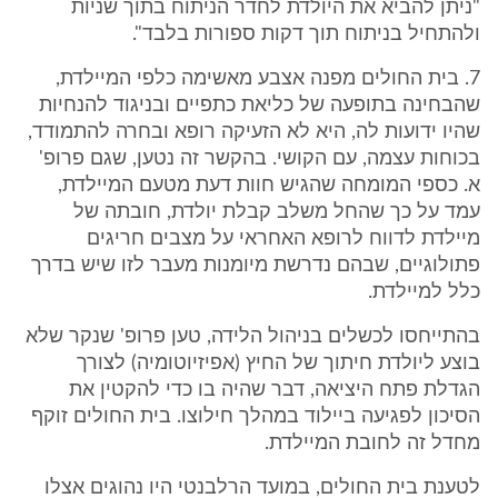
"ניתן להביא את היולדת לחדר הניתוח בתוך שניות
ולהתחיל בניתוח תוך דקות ספורות בלבד".
7. בית החולים מפנה אצבע מאשימה כלפי המיילדת,
שהבחינה בתופעה של כליאת כתפיים ובניגוד להנחיות
שהיו ידועות לה, היא לא הזעיקה רופא ובחרה להתמודד,
בכוחות עצמה, עם הקושי. בהקשר זה נטען, שגם פרופ'
א. כספי המומחה שהגיש חוות דעת מטעם המיילדת,
עמד על כך שהחל משלב קבלת יולדת, חובתה של
מיילדת לדווח לרופא האחראי על מצבים חריגים
פתולוגיים, שבהם נדרשת מיומנות מעבר לזו שיש בדרך
כלל למיילדת.
בהתייחסו לכשלים בניהול הלידה, טען פרופ' שנקר שלא
בוצע ליולדת חיתוך של החיץ (אפיזיוטומיה) לצורך
הגדלת פתח היציאה, דבר שהיה בו כדי להקטין את
הסיכון לפגיעה ביילוד במהלך חילוצו. בית החולים זוקף
מחדל זה לחובת המיילדת.
לטענת בית החולים, במועד הרלבנטי היו נהוגים אצלו