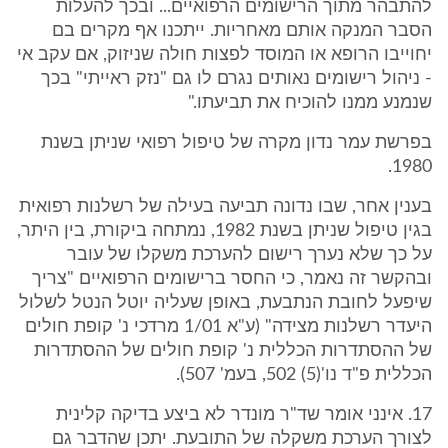
להתבהר מתוך הרישומים הרפואיים... ובכך להעלות
הסבר המנקה אותם מאחריות. ייתכנו אף מקרים בם
יחוייבו הרופא או המוסד לפצות חולה שניזוק, אם עקב אי
- ניהול רישומים נאותים נגרם לו גם "נזק ראייתי" בכך
שנמנע ממנו להוכיח את תביעתו."
בפרשת עמר נדון מקרה של טיפול רפואי שניתן בשנת
1980.
בענין אחר, שבו נדונה תביעה בעילה של רשלנות רפואית
בגין טיפול שניתן בשנת 1982, נמתחה ביקורת, בין היתר,
על כך שלא נערך רישום להערכת משקלו של עובר
ובהקשר זה נאמר, כי החסר ברישומים הרפואיים "צריך
שיפעל לחובת הנתבעת, באופן שעליה יוטל הנטל לשלול
היעדר רשלנות מצידה" (ע"א 1/01 מרדכי נ' קופת חולים
של ההסתדרות הכללית נ' קופת חולים של ההסתדרות
הכללית פ"ד נו'(5) 502, בעמ' 507).
17. אינני אומר שד"ר מונדר לא ביצע בדיקה קלינית
לצורך הערכת משקלה של התובעת. יתכן שהדבר גם