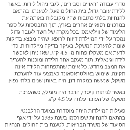
סדרי עבודה "ראויים וסבירים", לגבי ניהול לידות. באשר
ללידת עובר גדול, בית החולים פעל, לטענתו, בהתאם
להנחיות בלתי כתובות שהיו מקובלות באותה עת
במרכזים רפואיים אחרים בארץ, תוך התבססות על ספר
הלימוד של וויליאמס. בכל מקרה של חשד לעובר גדול
נמסר על ידי המיילדת דיווח לרופא, שהיה מבצע בדיקות
שונות להערכת המשקל, בעיקר בדיקה מיילדותית, כדי
לדעת אם משקלו פחות מ- 4.5 ק"ג, שאז ניתן לאפשר
לידה וגינאלית, תוך מעקב אחר הלידה ומוכנות להעריך
את המצב מחדש, כל אימת שהתפתחות הלידה אינה
תקינה. שימוש באולטראסאונד כאמצעי עזר להערכת
משקל, שנעשה במקרה דנן, היה באותן שנים בלתי נפוץ.
באשר לניתוח קיסרי, הדבר היה מומלץ, כשהערכת
משקלו של העובר עלתה על 4.5 ק"ג.
פעילות המיילדות היתה מוסדרת במועד הרלבנטי,
בהתאם להנחיות שפורסמו בשנת 1985 על ידי אגף
הסיעוד של משרד הבריאות. לטענת בית החולים, הנחיות