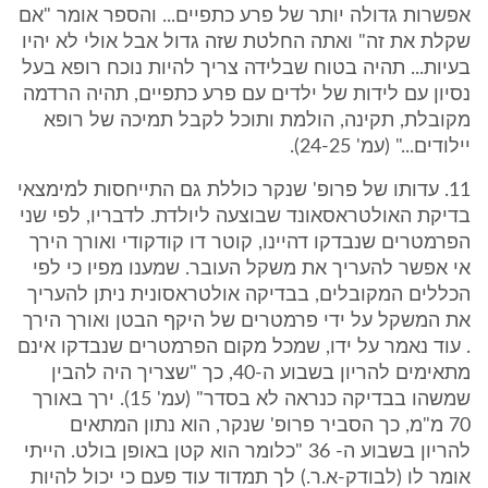
אפשרות גדולה יותר של פרע כתפיים... והספר אומר "אם
שקלת את זה" ואתה החלטת שזה גדול אבל אולי לא יהיו
בעיות... תהיה בטוח שבלידה צריך להיות נוכח רופא בעל
נסיון עם לידות של ילדים עם פרע כתפיים, תהיה הרדמה
מקובלת, תקינה, הולמת ותוכל לקבל תמיכה של רופא
יילודים..." (עמ' 24-25).
11. עדותו של פרופ' שנקר כוללת גם התייחסות למימצאי
בדיקת האולטראסאונד שבוצעה ליולדת. לדבריו, לפי שני
הפרמטרים שנבדקו דהיינו, קוטר דו קודקודי ואורך הירך
אי אפשר להעריך את משקל העובר. שמענו מפיו כי לפי
הכללים המקובלים, בבדיקה אולטראסונית ניתן להעריך
את המשקל על ידי פרמטרים של היקף הבטן ואורך הירך
. עוד נאמר על ידו, שמכל מקום הפרמטרים שנבדקו אינם
מתאימים להריון בשבוע ה-40, כך "שצריך היה להבין
שמשהו בבדיקה כנראה לא בסדר" (עמ' 15). ירך באורך
70 מ"מ, כך הסביר פרופ' שנקר, הוא נתון המתאים
להריון בשבוע ה- 36 "כלומר הוא קטן באופן בולט. הייתי
אומר לו (לבודק-א.ר.) לך תמדוד עוד פעם כי יכול להיות