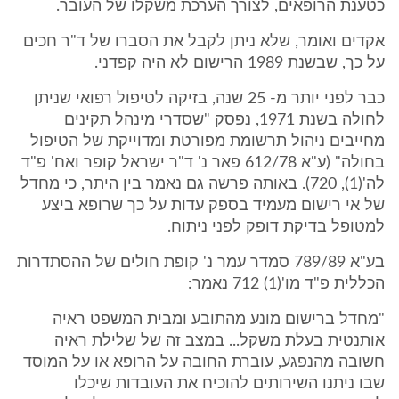
כטענת הרופאים, לצורך הערכת משקלו של העובר.
אקדים ואומר, שלא ניתן לקבל את הסברו של ד"ר חכים
על כך, שבשנת 1989 הרישום לא היה קפדני.
כבר לפני יותר מ- 25 שנה, בזיקה לטיפול רפואי שניתן
לחולה בשנת 1971, נפסק "שסדרי מינהל תקינים
מחייבים ניהול תרשומת מפורטת ומדוייקת של הטיפול
בחולה" (ע"א 612/78 פאר נ' ד"ר ישראל קופר ואח' פ"ד
לה'(1), 720). באותה פרשה גם נאמר בין היתר, כי מחדל
של אי רישום מעמיד בספק עדות על כך שרופא ביצע
למטופל בדיקת דופק לפני ניתוח.
בע"א 789/89 סמדר עמר נ' קופת חולים של ההסתדרות
הכללית פ"ד מו'(1) 712 נאמר:
"מחדל ברישום מונע מהתובע ומבית המשפט ראיה
אותנטית בעלת משקל... במצב זה של שלילת ראיה
חשובה מהנפגע, עוברת החובה על הרופא או על המוסד
שבו ניתנו השירותים להוכיח את העובדות שיכלו