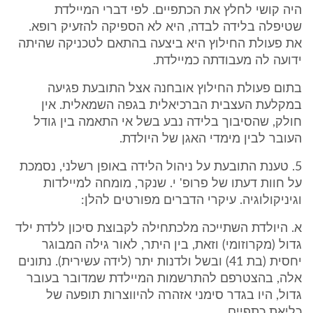
היה קושי לחלץ את הכתפיים. לפי דברי המיילדת
שטיפלה בלידה לבדה, היא לא הספיקה להזעיק רופא.
את פעולת החילוץ היא ביצעה בהתאם לטכניקה שהיתה
ידועה לה מעבודתה כמיילדת.
בתום פעולת החילוץ אובחנה אצל התובעת פגיעה
במקלעת העצבית הברכיאלית בגפה השמאלית. אין
חולק, שהסיבוך בלידה נבע בשל אי התאמה בין גודל
העובר לבין מימדי האגן של היולדת.
5. טענת התובעת על ניהול הלידה באופן רשלני, נסמכת
על חוות דעתו של פרופ' י. שנקר, מומחה למיילדות
וגיניקולוגיה. עיקרי הדברים מפורטים להלן:
א. היולדת השתייכה מלכתחילה לקבוצת סיכון ללדת ילד
גדול (מקרוזומי) וזאת, בין היתר, לאור גילה המבוגר
יחסית (בת 41) ובשל ולדנות יתר (לידה עשירית). נתונים
אלה, בהצטרפם להתרשמות המיילדת שמדובר בעובר
גדול, היו בגדר סימני אזהרה להיווצרות תופעה של
כליאת כתפיים.