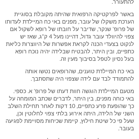
להתעורר.
באשר לפרקטיקה הרפואית שהיתה מקובלת בסוגיית
הערכת משקלו של עובר, מפנים באי כח המיילדת לעדותו
של פרופ' שנקר, שדיבר על חובתו של רופא לשקול אם
צפוי להיוולד עובר גדול, דהיינו מעל 4 ק"ג, שאז יש
לנקוט בצעדי הכנה לקראת אפשרות של היווצרות כליאת
כתפיים, ובין היתר, להבטיח שבלידה יהיה נוכח רופא
בעל נסיון לטפל בסיבוך מעין זה.
באי כח המיילדת טוענים, שהרופאים נטשו אותה
להתמודד לבד עם לידה שצפוי היה שתסתבך.
מטעם המיילדת הוגשה חוות דעתו של פרופ' א. כספי.
באי כוחה מפנים, בין היתר, לדברים שכתב המומחה על
כך שהופעת פרע כתפיים, 10 דקות לאחר תחילת השלב
השני של הלידה, היתה אירוע בלתי צפוי לחלוטין וכן,
שעל פי כל שיטת חילוץ, קיימת שכיחות מסויימת לפגיעה
בעובר.