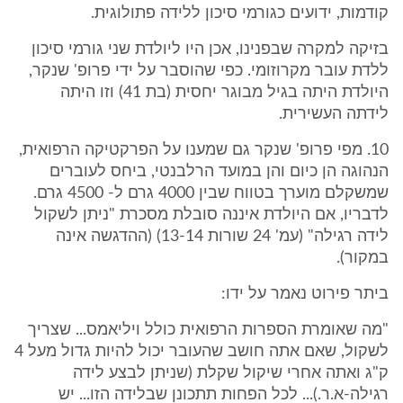
קודמות, ידועים כגורמי סיכון ללידה פתולוגית.
בזיקה למקרה שבפנינו, אכן היו ליולדת שני גורמי סיכון
ללדת עובר מקרוזומי. כפי שהוסבר על ידי פרופ' שנקר,
היולדת היתה בגיל מבוגר יחסית (בת 41) וזו היתה
לידתה העשירית.
10. מפי פרופ' שנקר גם שמענו על הפרקטיקה הרפואית,
הנהוגה הן כיום והן במועד הרלבנטי, ביחס לעוברים
שמשקלם מוערך בטווח שבין 4000 גרם ל- 4500 גרם.
לדבריו, אם היולדת איננה סובלת מסכרת "ניתן לשקול
לידה רגילה" (עמ' 24 שורות 13-14) (ההדגשה אינה
במקור).
ביתר פירוט נאמר על ידו:
"מה שאומרת הספרות הרפואית כולל ויליאמס... שצריך
לשקול, שאם אתה חושב שהעובר יכול להיות גדול מעל 4
ק"ג ואתה אחרי שיקול שקלת (שניתן לבצע לידה
רגילה-א.ר.)... לכל הפחות תתכונן שבלידה הזו... יש