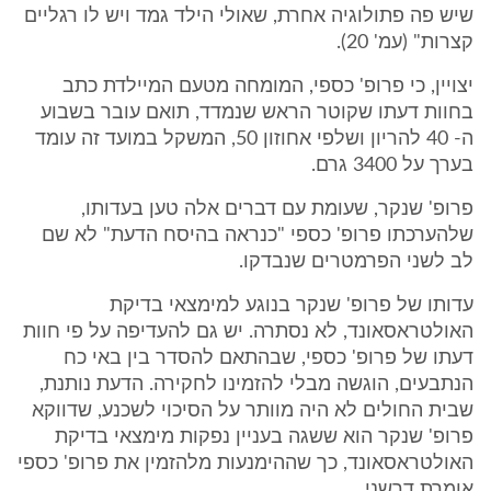
שיש פה פתולוגיה אחרת, שאולי הילד גמד ויש לו רגליים
קצרות" (עמ' 20).
יצויין, כי פרופ' כספי, המומחה מטעם המיילדת כתב
בחוות דעתו שקוטר הראש שנמדד, תואם עובר בשבוע
ה- 40 להריון ושלפי אחוזון 50, המשקל במועד זה עומד
בערך על 3400 גרם.
פרופ' שנקר, שעומת עם דברים אלה טען בעדותו,
שלהערכתו פרופ' כספי "כנראה בהיסח הדעת" לא שם
לב לשני הפרמטרים שנבדקו.
עדותו של פרופ' שנקר בנוגע למימצאי בדיקת
האולטראסאונד, לא נסתרה. יש גם להעדיפה על פי חוות
דעתו של פרופ' כספי, שבהתאם להסדר בין באי כח
הנתבעים, הוגשה מבלי להזמינו לחקירה. הדעת נותנת,
שבית החולים לא היה מוותר על הסיכוי לשכנע, שדווקא
פרופ' שנקר הוא ששגה בעניין נפקות מימצאי בדיקת
האולטראסאונד, כך שההימנעות מלהזמין את פרופ' כספי
אומרת דרשני.