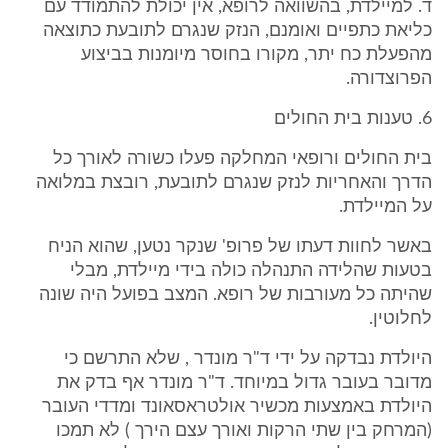
ד. למיילדת, בהשוואה לרופא, אין יכולת להתמודד עם
כליאת כתפיים ואומנם, הנזק שנגרם לתובעת כתוצאה
מהפעלת כח יתר, מקורו בחוסר מיומנות בביצוע
הפרוצדורה.
6. טענות בית החולים
בית החולים ורופאי המחלקה פעלו כשורה לאורך כל
הדרך והאחריות לנזק שנגרם לתובעת, רובצת במלואה
על המיילדת.
באשר לחוות דעתו של פרופ' שנקר נטען, שהוא הניח
בטעות שהלידה התנהלה כולה בידי מיילדת, מבלי
שהיתה כל מעורבות של רופא. המצב בפועל היה שונה
לחלוטין.
היולדת נבדקה על ידי ד"ר מונדר , שלא התרשם כי
מדובר בעובר גדול במיוחד. ד"ר מונדר אף בדק את
היולדת באמצעות מכשיר אולטראסאונד ומדדי העובר
(המרחק בין שתי הרקות ואורך עצם הירך ) לא תמכו