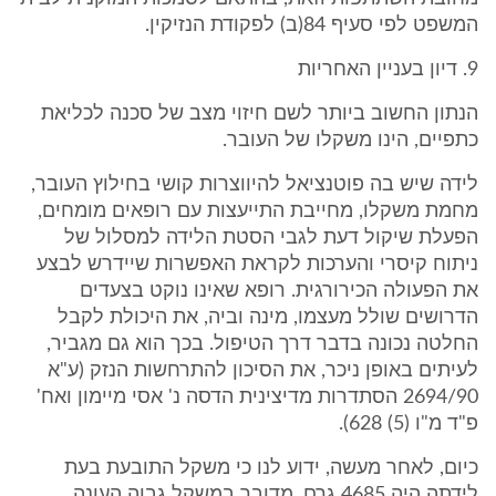
המשפט לפי סעיף 84(ב) לפקודת הנזיקין.
9. דיון בעניין האחריות
הנתון החשוב ביותר לשם חיזוי מצב של סכנה לכליאת
כתפיים, הינו משקלו של העובר.
לידה שיש בה פוטנציאל להיווצרות קושי בחילוץ העובר,
מחמת משקלו, מחייבת התייעצות עם רופאים מומחים,
הפעלת שיקול דעת לגבי הסטת הלידה למסלול של
ניתוח קיסרי והערכות לקראת האפשרות שיידרש לבצע
את הפעולה הכירורגית. רופא שאינו נוקט בצעדים
הדרושים שולל מעצמו, מינה וביה, את היכולת לקבל
החלטה נכונה בדבר דרך הטיפול. בכך הוא גם מגביר,
לעיתים באופן ניכר, את הסיכון להתרחשות הנזק (ע"א
2694/90 הסתדרות מדיצינית הדסה נ' אסי מיימון ואח'
פ"ד מ"ו (5) 628).
כיום, לאחר מעשה, ידוע לנו כי משקל התובעת בעת
לידתה היה 4685 גרם. מדובר במשקל גבוה העונה