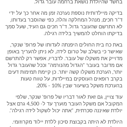
בחשד שהיולדת נושאת ברחמה עובר גדול.
בדיקה מיילדותית נוספת נערכה זמן מה אחר כך על ידי
ד"ר חכים, מנהל המחלקה והלה, כפי שהוסבר בעדותו,
לא התרשם שהעובר גדול. ד"ר חכים גם העיד, שעל סמך
בדיקתו הוחלט להמשיך בלידה רגילה.
באת כח בית החולים היפנתה לעדותו של פרופ' שנקר,
שאישר כי בשלב של טרום לידה, לא ניתן להעריך באופן
מדוייק את משקלו של עובר. לדבריו, אפשר רק להתרשם
אם מדובר בעובר "הגדול מהנורמה" וככל שהעובר גדול
יותר, הערכת משקלו קשה יותר. כן קיימת תמימות דעים
בקרב רופאים העוסקים במיילדות, על טווח טעות
בהערכת משקל בשיעור שבין 10% - 20%.
עוד צויין, גם זאת לאור דבריו של פרופ' שנקר, שלפי
המקובל אם משקל העובר מוערך עד ל- 4,500 גרם אצל
יולדת שאיננה סכרתית, "אתה יכול לשקול לידה רגילה".
היולדת לא היתה בקבוצת סיכון ללדת יילוד מקרוזומי.