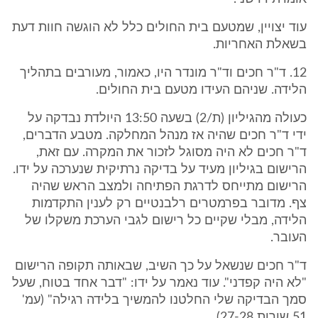
עוד יצויין, שמטעם בית החולים כלל לא הוגשה חוות דעת
בשאלת האחריות.
12. ד"ר חכים וד"ר מונדר היו, כאמור, מעורבים בתהליך
הלידה. שניהם העידו מטעם בית החולים.
כעולה מהגיליון (ת/2) בשעה 13:50 היולדת נבדקה על
ידי ד"ר חכים שהיה אז מנהל המחלקה. מטבע הדברים,
ד"ר חכים לא היה מסוגל לזכור את המקרה. עם זאת,
הרישום בגיליון מעיד על בדיקה נרתיקית שנערכה על ידו.
הרישום מתייחס לדרגת הפתיחה ולמצב הראש שהיה
צף. מדובר בפרמטרים רלבנטיים רק לענין התקדמות
הלידה, מבלי שקיים כל רישום לגבי הערכת משקלו של
העובר.
ד"ר חכים שנשאל על כך השיב, שבאותה תקופה הרישום
"לא היה קפדני". עוד נאמר על ידו: "דבר אחד בטוח, שעל
סמך הבדיקה שלי החלטנו להמשיך בלידה רגילה" (עמ'
51 שורות 27-28).