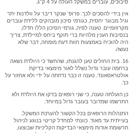
סיבוכים, עוברים במשקל העולה על 4 ק"ג.
אין בידי להסכים לכך. פרופ' שנקר דיבר על וולדנות יתר
וגיל מבוגר יחסית, כגורמי סיכון מובהקים ללידת עוברים
מקרוזומיים. טענה לפיה, גורמי הסיכון הללו חדלו,
בנסיבות הענין מלהיות ברי תוקף ביחס למיילדת, צריך
היה להוכיח באמצעות חוות דעת מומחה, דבר שלא
נעשה.
16. בית החולים טען להגנתו, שהחשד כי היולדת נשאה
ברחמה עובר גדול נשלל לאור מימצאי בדיקת
אולטראסאונד. טענה זו כבר נדחתה על ידי ולא אחזור על
כך.
כן הועלתה טענה, כי שני רופאים בדקו את היולדת ולא
התרשמו שמדובר בעובר גדול במיוחד.
התנהלות הרופאים בכל הקשור להערכת המשקל,
בעייתית עד מאוד. כוונתי למחדל קריטי בנוגע לניהול
תרשומת אודות מימצאי הבדיקות הקליניות שבוצעו,