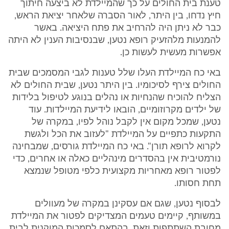
טענת בית החולים על כך שהמיילדת לא ביצעה חיתוך
חיץ נדחו, בין היתר, לאור הסברה שלאחר יציאת הראש,
כבר לא ניתן היה להרחיב את פתח היציאה. באשר
להמנעות מלהזעיק רופא נטען, שבנסיבות הענין לא היתה
אפשרות מעשית לעשות כן.
באי כח המיילדת העלו שלל טענות לגבי המסמכים שבית
החולים צירף לסיכומיו. בין היתר נטען, שבית החולים לא
הצליח להוכיח שהנחיות או נהלים בנוגע לטיפול בלידות
של ילדים מקרוזומיים, הובאו לידיעת המיילדות. עוד
נטען, שמכל מקום אין לקבל נוהל לפיו, במקרה של
התקעות כתפיים על המיילדת "לעזוב את הכל ולגשת
לקרוא לרופא תורן". באי כח המיילדת גורסים, שמבחינה
נורמטיבית אין בהסדרים מינהליים כאלה או אחרים, כדי
לפטור רופא מאחריות מקצועית כלפי מטופל שנמצא
תחת חסותו.
לבסוף נטען, שגם אם עסקינן במקרה של מעוולים
במשותף, קיימים טעמים המצדיקים לפטור את המיילדת
מחובת השתתפות וזאת, בהתאם לסמכות המוקנית לבית