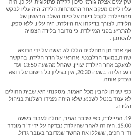
שקיימים אצלה גורמי סיכון ללידה פתולוגית. על כן, היה
עליו ליזום מעקב אחר התפתחות הלידה. היה עליו לבקש
מהמיילדת לקבל דיווח על סיום השלב הראשון של
הלידה, לצורך בדיקתו את היולדת. היה עליו, ללא ספק,
להתריע בפני המיילדת, כי מדובר בלידה הצפויה
להסתבך.
אף אחד מן המהלכים הללו לא נעשה על ידי הרופא
שהיה,במועד הרלבנטי, אחראי על חדר הלידה. בהקשר
למעקב אחר היולדת יצויין, שהחל מהשעה 13:50 ועד
רגע הלידה בשעה 20:30, אין בגיליון כל רישום על רופא
שבדק אותה.
כפי שניתן להבין מכל האמור, מסקנתי היא שבית החולים
לא עמד בנטל לשכנע שלא היתה מצידו רשלנות בניהול
הלידה.
19. המיילדת, כפי שכבר נאמר, החלה לעבוד בשעה
15:00. היה זה לאחר שהיולדת נבדקה על ידי ד"ר מונדר
וד"ר חכים, ששללו את החשד שמדובר בעובר גדול.