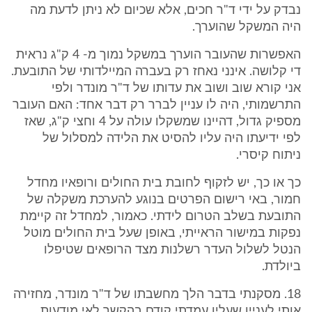
נבדק על ידי ד"ר חכים, אלא שכיום לא ניתן לדעת מה
היה המשקל שהוערך.
האפשרות שהעובר הוערך במשקל נמוך מ- 4 ק"ג נראית
די קלושה. אינני נאחז רק בעברה המיילדותי של התובעת.
אני קורא שוב ושוב את עדותו של ד"ר מונדר ולפי
התרשמותי, היה לו עניין לברר רק דבר אחד: האם העובר
מספיק גדול, דהיינו שמשקלו עולה על 4 וחצי ק"ג, שאז
לפי ידיעתו היה עליו להסיט את הלידה למסלול של
ניתוח קיסרי.
כך או כך, יש לזקוף לחובת בית החולים ורופאיו מחדל
חמור, באי רישום הפרטים בנוגע להערכת משקלה של
התובעת בשלב הטרום לידתי. כאמור, למחדל זה קיימת
נפקות במישור הראייתי, באופן שעל בית החולים מוטל
הנטל לשלול העדר רשלנות מצד הרופאים שטיפלו
ביולדת.
18. מסקנתי בדבר הלך מחשבתו של ד"ר מונדר, מחזירה
אותי לעניין שעליו עמדתי קודם בהקשר לאי מודעות