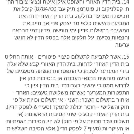
14. בית הדין האזורי (השופט אילן איטח ונציגי ציבור הה'
ח. קפלניקוב וז. פוטרמן; תיק עב' 8784/00) קיבל את
תביעת המערער בחלקה. בית הדין האזורי דחה את
התביעה האישית כלפי מר יצחק פרי אך חייב את
המשיבה בתשלום פדיון ימי חופשה, פדיון דמי הבראה
והוצאות נסיעה. על חלקים אלה בפסק הדין לא הוגש
ערעור.
15. אשר לתביעה לתשלום פיצויי פיטורים - אותה החליט
בית הדין האזורי לדחות. בית הדין האזורי קבע שלא עלה
בידי המערער לשכנע כי התפטרותו נעשתה מטעמים של
הרעה מוחשית בתנאי העבודה או בנסיבות בהן אין
לדרוש ממנו כי ימשיך בעבודתו. בית הדין ציין כי
התפטרות המערער נעשתה משלושה טעמים: האחד -
איחור בתשלום השכר; השני - אי תשלום זכויות על פי
חוק והשלישי - חוסר יכולת לתפקד (סעיף 6 לפסק הדין).
בית הדין האזורי קבע כי שתי הסיבות הראשונות (אי
תשלום שכר וזכויות על פי חוק) לא היו הסיבות האמתיות
או העיקריות (סעיף 7 לפסק הדין) אלא הסיבה השלישית