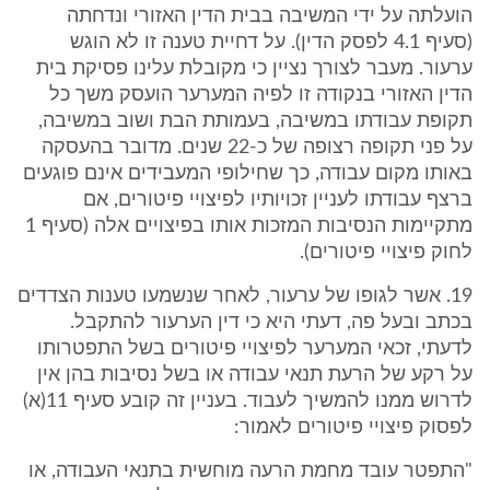
הועלתה על ידי המשיבה בבית הדין האזורי ונדחתה
(סעיף 4.1 לפסק הדין). על דחיית טענה זו לא הוגש
ערעור. מעבר לצורך נציין כי מקובלת עלינו פסיקת בית
הדין האזורי בנקודה זו לפיה המערער הועסק משך כל
תקופת עבודתו במשיבה, בעמותת הבת ושוב במשיבה,
על פני תקופה רצופה של כ-22 שנים. מדובר בהעסקה
באותו מקום עבודה, כך שחילופי המעבידים אינם פוגעים
ברצף עבודתו לעניין זכויותיו לפיצויי פיטורים, אם
מתקיימות הנסיבות המזכות אותו בפיצויים אלה (סעיף 1
לחוק פיצויי פיטורים).
19. אשר לגופו של ערעור, לאחר שנשמעו טענות הצדדים
בכתב ובעל פה, דעתי היא כי דין הערעור להתקבל.
לדעתי, זכאי המערער לפיצויי פיטורים בשל התפטרותו
על רקע של הרעת תנאי עבודה או בשל נסיבות בהן אין
לדרוש ממנו להמשיך לעבוד. בעניין זה קובע סעיף 11(א)
לפסוק פיצויי פיטורים לאמור:
"התפטר עובד מחמת הרעה מוחשית בתנאי העבודה, או