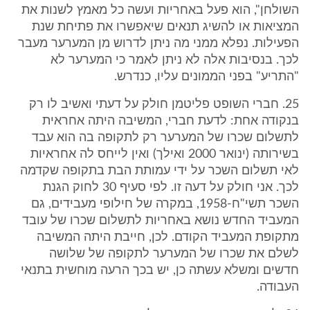
השולחן", הוא פעל באחריות ועשה כל מאמץ לשנות את
המציאות או להשיג תנאים שיאפשרו את פתיחת שנת
הפעילות. נפלא ממני מה ניתן לדרוש מן המערער מעבר
לכך. בנסיבות אלה לא ניתן לאמר כי המערער לא
"התריע" בפני הממונים עליו, כנדרש.
25. חברי השופט פליטמן חולק על דעתי ואשיב לו רק
בנקודה אחת: לדעת חברי, המשיבה היתה אחראית
לתשלום שכרו של המערער רק לתקופה בה הוא עבד
בשירותה (ינואר 2000 ואילך) ואין לייחס לה אחראיות
לאי תשלום השכר על ידי עמותת הבת בתקופה שקדמה
לכך. אני חולק על דעה זו. לפי סעיף 30 לחוק הגנת
השכר תשי"ח-1958, במקרה של חילופי מעבידים, גם
המעביד החדש נושא באחריות לתשלום שכרו של עובד
מתקופת המעביד הקודם. לכן, חייבת היתה המשיבה
לשלם את שכרו של המערער לתקופה של שלושה
חדשים ומשלא עשתה כן, יש בכך הרעה מוחשית בתנאי
העבודה.