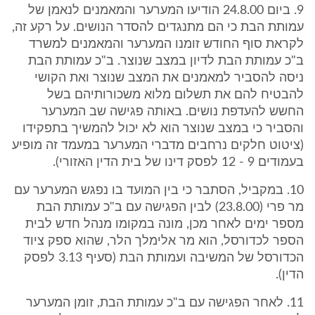
9. ביום 24.8.00 הודיעו המערער והמאמנים לנאמן של
עמותת הבת כי הם מתנגדים להסדר הנושים. על רקע זה,
לקראת סוף החודש זומנו המערער והמאמנים למשרד
ב"כ עמותת הבת לדיון במצב שנוצר. ב"כ עמותת הבת
ניסה להסביר למאמנים את המצב שנוצר ואת הקושי
להבטיח להם את תשלום מלוא משכורותיהם בשל
החשש להעדפת נושים. באותה פגישה שב המערער
והסביר כי במצב שנוצר הוא לא יכול להמשיך בתפקידו
(ציטוט חלקים נרחבים מדברי המערער במעמד זה מופיע
בעמודים 9 - 12 לפסק דינו של בית הדין האזורי).
10. במקביל, הסתבר כי בין המועד בו נפגש המערער עם
מר פרי (23.8.00) לבין הפגישה עם ב"כ עמותת הבת
מספר ימים לאחר מכן, מונה במקומו מנהל חדש לבית
הספר לכדורסל, הוא מר אלימלך הלר, שהוא ספק ציוד
הכדורסל של המשיבה ועמותת הבת (סעיף 3.13 לפסק
הדין).
11. לאחר הפגישה עם ב"כ עמותת הבת, זומן המערער