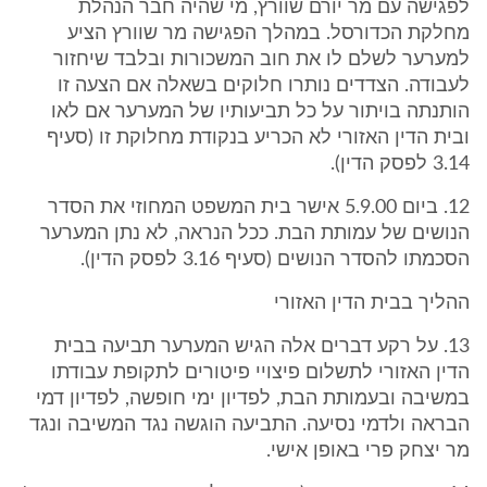
לפגישה עם מר יורם שוורץ, מי שהיה חבר הנהלת
מחלקת הכדורסל. במהלך הפגישה מר שוורץ הציע
למערער לשלם לו את חוב המשכורות ובלבד שיחזור
לעבודה. הצדדים נותרו חלוקים בשאלה אם הצעה זו
הותנתה בויתור על כל תביעותיו של המערער אם לאו
ובית הדין האזורי לא הכריע בנקודת מחלוקת זו (סעיף
3.14 לפסק הדין).
12. ביום 5.9.00 אישר בית המשפט המחוזי את הסדר
הנושים של עמותת הבת. ככל הנראה, לא נתן המערער
הסכמתו להסדר הנושים (סעיף 3.16 לפסק הדין).
ההליך בבית הדין האזורי
13. על רקע דברים אלה הגיש המערער תביעה בבית
הדין האזורי לתשלום פיצויי פיטורים לתקופת עבודתו
במשיבה ובעמותת הבת, לפדיון ימי חופשה, לפדיון דמי
הבראה ולדמי נסיעה. התביעה הוגשה נגד המשיבה ונגד
מר יצחק פרי באופן אישי.