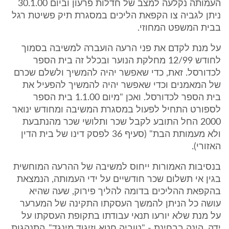
העמותה נקלעה למצב של חדלות פרעון וביום 30.1.00
ניתן לגביה צו הקפאת הליכים במסגרת תיק פשיטת רגל
בבית המשפט המחוזי.
על מנת לקדם את פני הרעה הועברה למשיבה בסמוך
לחודש 12/99 מחלקת הנוער ובכלל זה בית הספר
לכדורסל. זאת, כדי שאפשר יהיה להמשיך ולשלם שכרם
של המאמנים וכדי שאפשר יהיה להמשיך להפעיל את
בית הספר לכדורסל. ואכן "מיום 1.1.00 בית הספר
לספורט התחיל לפעול במסגרת המשיבה ומחודש ינואר
2000 החל התובע לקבל שכר ותלושי שכר מהנתבעת
ולא מעמותת הבת" (סעיף 36 לפסק דינו של בית הדין
האזורי).
בנסיבות האמורות ייחוס למשיבה של ההרעה המוחשית
בגין אי תשלום שכר חודשיים על ידי העמותה, הנמצאת
בהקפאת ההליכים בדומה להליך פירוק, שעה שהיא
עושה כל הניתן להמשך העסקתו התקינה של המערער
על מנת שלא יורעו תנאי עבודתו בתקופת העסקתו על
ידה, הינה בבחינת - "טוביה חטא וזיגוד מינגד". התנהגות