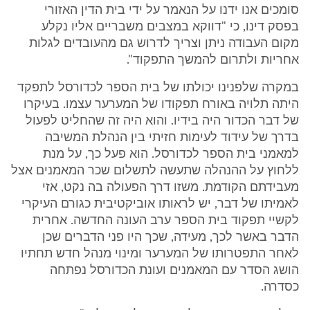
סומכים אנו ידנו על הנאמר על ידי בית הדין האזורי
בפסק דינו, כי "דווקא במצבים משבריים אליו נקלע
מקום העבודה ניתן וצריך לדרוש גם מהעובדים לגלות
אחריות ולתרום להמשך התפקוד".
במקרה שלפנינו יכולתו של בית הספר לכדורסל לתפקד
היתה תלויה באורח תפקודו של המערער עצמו. בעיקרו
של דבר הכדור היה בידיו. והוא היה זה שהחליט לפעול
בדרך של עידוד לעימות חזיתי בין הנהלת המשיבה
למאמני בית הספר לכדורסל. הוא פעל כך, על מנת
ללחוץ על ההנהלה שתעשה לתשלום שכר המאמנים אצל
מעבידתם הקודמת. משזו דרך הפעולה בה נקט, אזי
לאמיתו של דבר, יש לראותו אוביקטיבית כגורם העיקרי
לקשיי תפקוד בית הספר ערב העונה החדשה. אחרית
הדבר באשר לכך, מעידה, שכך היו פני הדברים שכן
לאחר התפטרותו של המערער ומינוי מנהל חדש תחתיו
הושג הסדר עם המאמנים ועונת הכדורסל נפתחה
כסדרה.