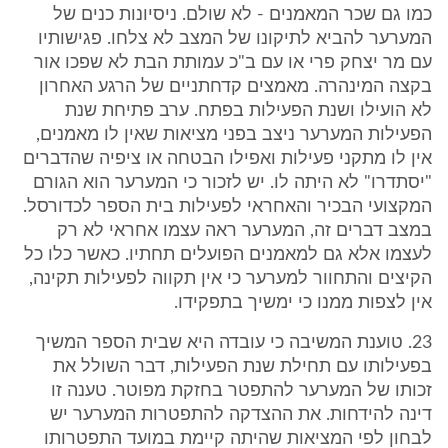
כמו גם שכר המאמנים - לא שולם. ניסיונות כנים של
המערער להביא לתיקונו של המצב לא צלחו. פגישותיו
עם מר יצחק פרי או עם ב"כ עמותת הבת לא שפכו אור
בקצה המינהרה. מאמצים קדחתניים של הרגע האחרון
לא הועילו ושנת הפעילות בפתח. ערב פתיחת שנת
הפעילות המערער ניצב בפני מציאות שאין לו מאמנים,
אין לו מתקני פעילות ואפילו הבטחה או ציפיה שהדברים
"יסתדרו" לא היתה לו. יש לזכור כי המערער הוא הגורם
המקצועי הבכיר והאחראי לפעילות בית הספר לכדורסל.
במצב דברים זה, המערער ראה עצמו אחראי לא רק
לעצמו אלא גם למאמנים הפועלים תחתיו. כאשר כלו כל
הקיצים והתחוור למערער כי אין תקווה לפעילות תקינה,
אין לצפות ממנו כי ימשיך בתפקידו.
23. טוענת המשיבה כי עובדה היא שבית הספר המשיך
בפעילותו עם תחילת שנת הפעילות, דבר השולל את
זכותו של המערער להתפטר בחזקת מפוטר. טענה זו
דינה להידחות. את ההצדקה להתפטרות המערער יש
לבחון לפי המציאות שהיתה קיימת במועד התפטרותו