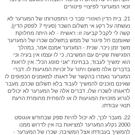
זכאי המערער לפיצויי פיטורים
21. בית הדין האזורי סבר כי התפטרותו של המערער לא
נעשתה על רקע אי תשלום השכר (סעיף 7 לפסק הדין).
קשה לי לקבל קביעה זו: ראשית - לא היתה מחלוקת
שאומנם חל פיגור של ממש בתשלום שכרו של המערער
משך זמן ניכר. שנית - המערער אמנם אמר, במהלך
הפגישות שקיים עם המשיבה, כי לו עצמו אין בעיה וכי
הוא ימשיך לעבוד, בבחינת "אני סופג הכל". אין לראות
בדברים אלה משום ויתור על זכויות המגיעות לו. דברי
המערער נאמרו בהקשר של דאגתו למאמנים הכפופים לו
שאינם מוכנים להמשיך לעבוד בלא תשלום שכרם, מעבר
לדאגתו לשכרו שלו. דברים אלה של המערער לא יכולים
לגרוע מזכויות המגיעות לו או להפחית מחומרת הרעת
תנאי עבודתו.
22. מעבר לכך, לא יכול להיות ספק שבחודש אוגוסט
2000 נקלע המערער למציאות בה אין לדרוש ממנו
להמשיך בעבודתו אצל המשיבה: שכרו של המערער -