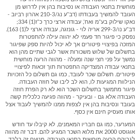
מוחשית בתנאי העבודה או נסיבות בהן אין לדרוש מן
העובד להמשיך בעבודתו (דב"ע נג/210-3 אהרון רביוב -
נאקו שילוק בע"מ ואח', עבודה ארצי כרך כ"ז(1) 334;
דב"ע נו/299-3 אריה לוי - גונזגה, עבודה ארצי ל(1) 163).
נפסק כי פיגור חד פעמי לא יהווה עילה להתפטרות
המזכה בפיצויי פיטורים אך לא יכול להיות ספק שפיגור
בתשלום של שלוש משכורות אשר לגבי שתיים מהן הוא
נמשך על פני חצי שנה ומעלה - מהווה הרעה מוחשית
בתנאי עבודה המצדיקה התפטרות תוך זכאות לפיצויי
פיטורים. תשלום שכר לעובד, כמו גם תשלום כל הזכויות
הנילוות המגיעות לו, הוא לב ליבו של חוזה העבודה.
פיגור מתמשך בתשלום השכר הוא לא רק הפרת חוזה
העבודה אלא גם - ובעיקר - מהווה פגיעה כלכלית קשה
בעובד ונסיבות בהן אין לצפות ממנו להמשיך לעבוד אצל
אותו מעסיק חינם אין כסף.
המערער, כמו גם חבריו המאמנים, לא קיבלו עד חודש
אוגוסט 2000 את מלוא השכר המגיע להם. דבר זה מהווה
לגביהם הרעה מוחשית בתנאי העבודה. מטעם זה בלבד