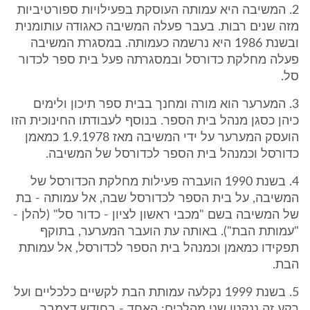
2. המשיבה היא עמותה העוסקת בפעילויות ספורטיביות
מזה שנים רבות. בעבר פעלה המשיבה כאגודה עותומנית
ובשנת 1986 היא נרשמה כעמותה. במסגרת המשיבה
פעלה מחלקת כדורסל ובמסגרתה פעל בית ספר לכדור
סל.
3. המערער הוא מורה ומחנך בבית ספר תיכון ולימים
כיהן כסגן מנהל בית הספר. בנוסף לעבודתו החינוכית הזו
הועסק המערער על ידי המשיבה מאז 1.9.1978 כמאמן
כדורסל וכמנהל בית הספר לכדורסל של המשיבה.
4. בשנת 1990 הועברה פעילות מחלקת הכדורסל של
המשיבה, על בית הספר לכדורסל שבה, אל עמותה - בת
של המשיבה בשם "מכבי ראשון לציון - כדור סל" (להלן -
"עמותת הבת"). באותה עת הועבר המערער, בתוקף
תפקידו כמאמן וכמנהל בית הספר לכדורסל, אל עמותת
הבת.
5. בשנת 1999 נקלעה עמותת הבת לקשיים כלכליים ועל
רקע זה ננקטו שני מהלכים: האחד - בחודש דצמבר