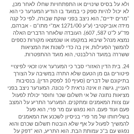
ולא על בסיס שינויים או התפתחויות שחלו לאחר מכן,
לא יכול להיות ספק כי במועד בו הודיע המערער כי הוא
"מרים ידיים", הוא ניצב בפני שוקת שבורה, לפי כל קנה
מידה אוביקטיבי (ע"ע 1271/00 אמ"י מתו"ם - אברהם,
פד"ע ל"ט 587, 607). העובדה שלאחר הדברים האלה
נמצא מנהל שיבוא במקומו או שנמצאו מקורות כספים
להמשך הפעילות, אין בה כדי לשנות את המציאות
ששררה במועד הרלבנטי, הוא מועד ההתפטרות.
24. בית הדין האזורי סבר כי המערער אינו זכאי לפיצויי
פיטורים גם מן הטעם שלא התרה במשיבה על הצורך
בתיקונם של דברים (סעיף 10 לפסק הדין). בנסיבות
העניין, גישה זו אינה נראית לי נכונה. המערער ניצב בפני
מציאות נתונה של אי תשלום שכר וחוסר יכולת לפעול
עם צוות המאמנים ומתקנים. המערער התריע על המצב
פעם ועוד פעם. הוא נפגש עם מר פרי, הוא פעל
בשליחותו של מר פרי בניסיון לשכנע את המאמנים
להמשיך לפעול על אף שלא הובטח תשלום שכרם והוא
נפגש עם ב"כ עמותת הבת. הוא התריע, הוא "דפק על