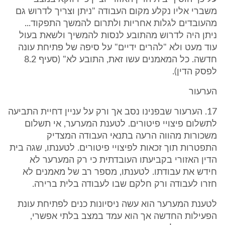
משברי אליו נקלע מקום העבודה "ניתן וצריך לדרוש גם
מהעובדים לגלות אחריות ולתרום להמשך התפקוד...
ניתן היה לדרוש מהתובע לנסות להמשיך ולשאת בעול
עוד מעט ולא "להרים ידיים" על סיפה של פתיחת עונה
חדשה. כל המאמנים עשו זאת, התובע לא" (סעיף 8.2
לפסק הדין).
הערעור
17. הערעור שבפנינו נסב אך ורק על עניין דחיית התביעה
לתשלום פיצויי פיטורים. לטענת המערער, אי תשלום
משכורות מהווה הרעה בתנאי העבודה המצדיק
התפטרות תוך זכאות לפיצויי פיטורים. לטענתו, שגה בית
הדין האזורי בקביעתו העובדתית כי רק המערער לא
חידש את עבודתו. לטענתו, מספר רב של מאמנים לא
חזרו לעבודה ורק חלקם שבו לעבודה בלית ברירה.
לטענת המערער הוא עשה ניסיונות כנים לפתיחת עונת
הפעילות החדשה אך הוא עמד במצב בלתי אפשרי,