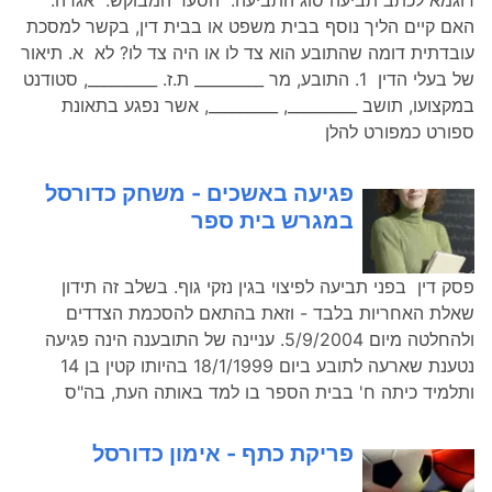
האם קיים הליך נוסף בבית משפט או בבית דין, בקשר למסכת
עובדתית דומה שהתובע הוא צד לו או היה צד לו? לא א. תיאור
של בעלי הדין 1. התובע, מר _________ ת.ז. _________, סטודנט
במקצועו, תושב _________, _________, אשר נפגע בתאונת
ספורט כמפורט להלן
פגיעה באשכים - משחק כדורסל
במגרש בית ספר
פסק דין בפני תביעה לפיצוי בגין נזקי גוף. בשלב זה תידון
שאלת האחריות בלבד - וזאת בהתאם להסכמת הצדדים
ולהחלטה מיום 5/9/2004. עניינה של התובענה הינה פגיעה
נטענת שארעה לתובע ביום 18/1/1999 בהיותו קטין בן 14
ותלמיד כיתה ח' בבית הספר בו למד באותה העת, בה"ס
פריקת כתף - אימון כדורסל