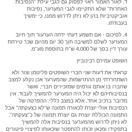
ד. לאור האמור ראוי לפסוק גם לגבי עילת "הנסיבות
האחרות" שלא התקיימו לגבי המערער, נסיבות
אוביקטיביות בהן לא ניתן לדרוש ממנו, כי ימשיך
בעבודתו.
4. לסיכום - אם תשמע דעתי ידחה הערעור תוך חיוב
המערער לשלם למשיבה תוך 30 יום מהיום שכר טירחת
עורך דין בסך של 4,000 ש"ח בתוספת מע"מ.
השופט עמירם רבינוביץ
קראתי את דעות שני חברי השופטים פליטמן וצור ולא
השתחררתי מן ההתרשמות, שהמערער אכן נקלע למצב
שחברו בו אותם גורמים שמזכירים חברי, ואשר
בנסיבותיהם לא יכול היה המערער להמשיך לעבוד. אין
מדובר ברכיב אחד, אלא במצב כללי. ההפרטה של
הנסיבות אולי יוצרת לכאורה תמונה ש"לא כצעקתה" אבל
התמונה הכוללת יוצרת גם יוצרת תמונה של כ"צעקתה".
לא ניתן לדרוש מהמערער בנסיבות אלה להמשיך
בתפקידו ומכאן זכותו להתפטר שזכאותו לפיצויי פיטורים