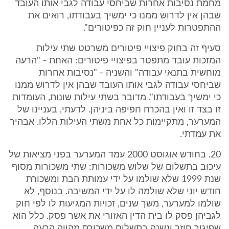
מחמת נסיבות אחרות שביחסי עבודה לגבי אותו העובד
שבהן אין לדרוש ממנו כי ימשיך בעבודתו, רואים את
ההתפטרות לעניין חוק זה כפיטורים".
סעיף זה בחוק פיצויי פיטורים משרטט שתי עילות
המזכות עובד מתפטר בפיצויי פיטורים: האחת - "הרעה
מוחשית בתנאי עבודה" והשניה - "נסיבות אחרות
שביחסי עבודה לגבי אותו העובד שבהן אין לדרוש ממנו
כי ימשיך בעבודתו". מדובר בשתי עילות שונות, העומדות
זו בצד זו ואין בהכרח חפיפה ביניהן. לדעתי, בעניינו של
המערער, מתקיימות כל אחת משתי העילות הללו. אבהיר
את עמדתי.
20. בחודש אוגוסט 2000 עמד המערער בפני מציאות של
עיכוב בתשלום של שלוש משכורות: שתי משכורות מסוף
שנת 1999 שלא שולמו על ידי עמותת הבת ומשכורת
חודש יוני שלא שולמה לו על ידי המשיבה. בנוסף, לא
שולמו למערער, משך שנים, זכויות המגיעות לו לפי חוק
לגביהן פסק לו בית הדין האזורי את אשר פסק. כלל הוא
שפיגור חוזר ונשנה בתשלום משכורת מהווה הרעה