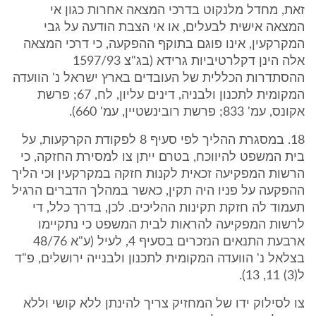
זאת, מחדל מלנקוט בדרכי המצאה אחרות כגון אי
המצאה אישית לבעלים, או אי הצבת הודעה על גבי
המקרקעין, אינו פוגם בתוקף ההפקעה, כי דרכי המצאה
אלה הינן דקלרטיביות גרידא (בג"צ 1597/93
ההסתדרות הכללית של העובדים בארץ ישראל נ' הוועדה
המקומית לתכנון ולבניה, דינים עליון, לח, 67; פרשת
אקונס, עמ' 833; פרשת רובינשטיין, עמ' 660).
18. במסגרת ההליך לפי סעיף 8 לפקודת הקרקעות, על
בית המשפט להיווכח, בטרם ייתן צו למסירת החזקה, כי
הרשות המפקיעה זכאית לקנות חזקה במקרקעין וכי הליך
ההפקעה על פניו היה תקין, כאשר במהלך הדברים הרגיל
תעמוד לה חזקת תקינות ההליכים. לכן, בדרך כלל, די
לרשות המפקיעה להראות לבית המשפט כי נתקיימו
ארבעת התנאים הנזכרים בסעיף 4, לעיל (ע"א 48/76
בצלאל נ' הוועדה המקומית לתכנון ולבנייה ירושלים, פ"ד
ל(3) 11, 13).
צו לסילוק ידו של המחזיק צריך להינתן ללא קושי וללא