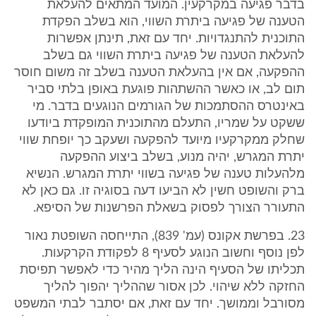
בדבר פגיעה במקרקעין. המועד המתאים להעלאת
הטענה של פגיעה ביתרת השווי, הוא בשלב הפקדת
התוכנית להתנגדויות. יחד עם זאת, תינתן אפשרות
להעלאת הטענה של פגיעה ביתרת השווי גם בשלב
ההפקעה, אם אין בהעלאת הטענה בשלב זה משום חוסר
תום לב, או כאשר ההשתהות פוגעת באופן בלתי סביר
באינטרס ההסתמכות של הגורמים הנוגעים בדבר. מי
ששקט על שמריו, התעלם מהתוכנית המופקדת ביודעו
שחלק ממקרקעיו מיועד להפקעה ושעקב כך יופחת שווי
יתרת המגרש, יהיה מנוע, בשלב ביצוע ההפקעה
מלהעלות טענה של פגיעה בשווי יתרת המגרש. הנשיא
ברק והשופט חשין לא הביעו דעה בסוגיה זו. גם כאן לא
התעורר הצורך לפסוק בשאלת הפרשנות של הסיפא.
23. בפרשת אקונס (עמ' 839), התייחסה השופטת נאור
לפן נוסף וחשוב הנוגע לסעיף 8 לפקודת הקרקעות.
תכליתו של הסעיף הינה הליך מהיר כדי לאפשר תפיסת
החזקה ללא שיהוי. לכן אסור שההליך יהפוך להליך
מסורבל וממושך. יחד עם זאת, אם יסתבר לבתי המשפט