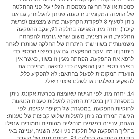
סמכות או של חריגה מסמכות, הגלוי על-פני ההחלטה
של הוועדה המקומית. זו טענה שניתן להעלותה, גם אם
ניתן לסעיף 8 לפקודת הקרקעות פרוש מצמצם (פרשת
קיסר). יתרה מזו, הפגיעה בחלקה 91, עקב ההפקעה
החלקית, היא רצינית, משום שהיא גורמת להפחתה
משמעותית בשווי שתי היתרות של החלקה שנותרו לאחר
ביתורן זו מזו, עקב ההפקעה. גם אין בפיצוי הכספי כדי
לרפא את ההפקעה. הפחתה מעין זו בשווי, כאשר אין
בפיצוי כספי בגין ההפקעה כדי לרפאה, מחייבת את
הוועדה המקומית לפעול בהתאם: לא להפקיע כלל,
להפקיע בשלמות או לשלם פיצוי ריאלי.
14. יתרה מזו, לפי הגישה שאומצה בפרשת אקונס, ניתן
במסגרת דיון במסירת החזקה להעלות טענות הנוגעות
לחוקיות ההפקעה, במסגרת של תקיפה עקיפה. לפי
הגישה המרחיבה ניתן להעלות שלוש קבוצות של טענות:
האחת, עניינה בפגמים מנהליים מהותיים וחמורים שנפלו
בהליך ההפקעה של חלקות 91 ו-92. השניה, עניינה באי
חוקיות ההפקעה בחלקה 91, מחמת פגם של היעדר