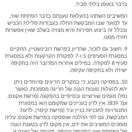
בדבר באופן בלתי סביר.
המשיבים השתהו בהעלאת טענתם בדבר הפחתת שווי,
עד למועד שבו המבקשת החלה בעבודות סלילת הכביש
ובכלל זה ביצוע חפירות והיא מצויה בשלב שאין אפשרות
חזרה ממנו.
9. חשוב גם לזכור, שהדיון בפרשת רובינשטיין, התקיים
במסגרת הסעיפים 5 ו-7 לפקודת הקרקעות ולא במסגרת
סעיף 8 לפקודה. במילים אחרות המדובר היה בתקיפה
ישירה ולא בתקיפה עקיפה.
10. בפסיקה נקבע, כי במקרים חריגים ומיוחדים ניתן
יהא להעלות טענות הגנה של חריגה מסמכות, כאשר
נפלו פגמים שורשיים ובסיסיים בהפקעה (פרשת אקונס,
עמ' 839). אין לדון בעניינים שמקומם הוא במסגרת
התנגדויות לתכניות בניין עיר (פרשת קיסר). לדעת
המבקשת, גם לפי ההלכה שנפסקה בפרשת אקונס, עליה
סומכים המשיבים את ידם, אין מקום לדון בטענת הגנה
של הפחתת שווי בתקיפה עקיפה. מקומה של טענה זו