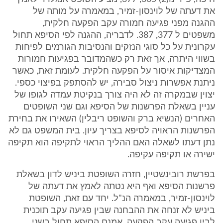
את דעתה של לוינסון-זמיר, במאמרה על מותה של
ההגנה מפני פגיעה חמורה עקב הפקעה חלקית,
משפטים ל 377, 387. לדבריה, ההגנה לפי הסיפא תחול
עקרונית על כל סוגי הנזקים והנסיבות הגורמים לפיחות
בשווי היתרה, אך זאת רק כשהמדובר בפגיעות חמורות
המצדיקות איסור על הפקעה חלקית. לעומת זאת, כאשר
ניתנת אפשרות ניצול סבירה, יש להסתפק בפיצוי כספי.
יצוין שבמקרה זה לא היה צורך בנקיטת עמדה לגופו של
עניין בשאלת הפרשנות של הסיפא וגם שני השופטים
האחרים (הנשיא ברק והשופט ריבלין) השאירו את בחירת
הפרשנות הראויה לסיפא בצריך עיון. בית המשפט גם לא
נתן דעתו לשאלה האם ההליך הראוי לתקיפה הוא תקיפה
ישירה או תקיפה עקיפה.
בפרשת רובינשטיין, חזרה השופטת ביניש לדון בשאלת
פרשנות הסיפא ואף היא נטתה לאמץ את דעתה של
לוינסון-זמיר, במאמרה הנ"ל. יחד עם זאת, השופטת
ביניש לא זנחה את ההבחנה שבין פגיעה עקב תוכנית
לבין פגיעה עקב הפקעה. אמנם הסיפא תחול בשני