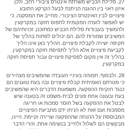
27. סלילת הכביש משרתת אינטרס ציבורי רחב, ולכן
איזון ראוי בין ההגנה הניתנת לבעל הקרקע התובע
פיצויים לבין האינטרס הציבורי, מחייב את המסקנה, כי
יש לאפשר לועדה המקומית לתפוס חזקה במקרקעין
ולהמשיך בעבודות סלילת הכביש כמתוכנן. זכויותיהם של
המשיבים שמורות להם. הם יכולים לפתוח בהליך של
תקיפה ישירה לקבלת פיצויים. ההליך כאן אינו הליך
לקביעת פיצויים אלא הליך לתפיסת חזקה במקרקעין.
בהליך זה אין מקום לפסיקת פיצויים עבור תפיסת חזקה
במקרקעין.
28. ולבסוף, תמוהה בעיניי העובדה שהמשיבים מצהירים
כי מטרתם האמיתית קבלת פיצויים ובה בעת טוענים הם
כנגד חוקיות ההפקעה. משמעות הדברים היא שהמשיבים
בעת ובעונה אחת פונים לבית-משפט זה בטענה שיש
לבטל את ההפקעה בשל חוסר סמכות או חריגה
מסמכות ועם זאת לא הניחו ידם מתביעת הפיצויים
המבוססת על ההנחה שההפקעה שרירה וקיימת. היינו,
מבקשים הם לשלול ולחייב בנשימה אחת, והרי הדבר