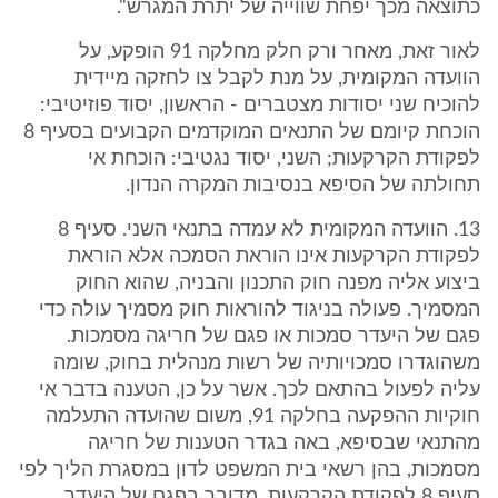
כתוצאה מכך יפחת שווייה של יתרת המגרש".
לאור זאת, מאחר ורק חלק מחלקה 91 הופקע, על
הוועדה המקומית, על מנת לקבל צו לחזקה מיידית
להוכיח שני יסודות מצטברים - הראשון, יסוד פוזיטיבי:
הוכחת קיומם של התנאים המוקדמים הקבועים בסעיף 8
לפקודת הקרקעות; השני, יסוד נגטיבי: הוכחת אי
תחולתה של הסיפא בנסיבות המקרה הנדון.
13. הוועדה המקומית לא עמדה בתנאי השני. סעיף 8
לפקודת הקרקעות אינו הוראת הסמכה אלא הוראת
ביצוע אליה מפנה חוק התכנון והבניה, שהוא החוק
המסמיך. פעולה בניגוד להוראות חוק מסמיך עולה כדי
פגם של היעדר סמכות או פגם של חריגה מסמכות.
משהוגדרו סמכויותיה של רשות מנהלית בחוק, שומה
עליה לפעול בהתאם לכך. אשר על כן, הטענה בדבר אי
חוקיות ההפקעה בחלקה 91, משום שהועדה התעלמה
מהתנאי שבסיפא, באה בגדר הטענות של חריגה
מסמכות, בהן רשאי בית המשפט לדון במסגרת הליך לפי
סעיף 8 לפקודת הקרקעות. מדובר בפגם של היעדר