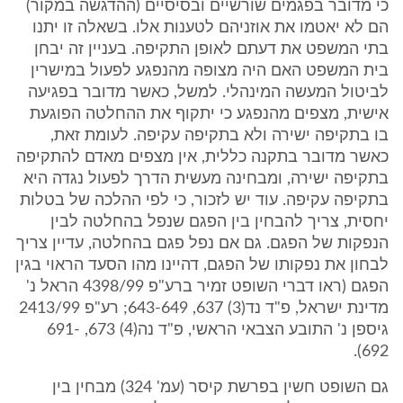
כי מדובר בפגמים שורשיים ובסיסיים (ההדגשה במקור)
הם לא יאטמו את אוזניהם לטענות אלו. בשאלה זו יתנו
בתי המשפט את דעתם לאופן התקיפה. בעניין זה יבחן
בית המשפט האם היה מצופה מהנפגע לפעול במישרין
לביטול המעשה המינהלי. למשל, כאשר מדובר בפגיעה
אישית, מצפים מהנפגע כי יתקוף את ההחלטה הפוגעת
בו בתקיפה ישירה ולא בתקיפה עקיפה. לעומת זאת,
כאשר מדובר בתקנה כללית, אין מצפים מאדם להתקיפה
בתקיפה ישירה, ומבחינה מעשית הדרך לפעול נגדה היא
בתקיפה עקיפה. עוד יש לזכור, כי לפי ההלכה של בטלות
יחסית, צריך להבחין בין הפגם שנפל בהחלטה לבין
הנפקות של הפגם. גם אם נפל פגם בהחלטה, עדיין צריך
לבחון את נפקותו של הפגם, דהיינו מהו הסעד הראוי בגין
הפגם (ראו דברי השופט זמיר ברע"פ 4398/99 הראל נ'
מדינת ישראל, פ"ד נד(3) 637, 643-649; רע"פ 2413/99
גיספן נ' התובע הצבאי הראשי, פ"ד נה(4) 673, 691-
692).
גם השופט חשין בפרשת קיסר (עמ' 324) מבחין בין