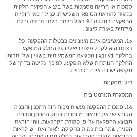
סמכות או חריגה מסמכות בשל ביצוע הפקעה חלקית
בניגוד להוראת הסיפא. השלישית, עניינה באי חוקיות
ההפקעה בחלקה 91 בשל היותה בלתי סבירה ובלתי
מידתית באורח קיצוני.
15. המשיבים אינם מעונינים בבטלות ההפקעה. כל
רצונם הוא לקבל פיצוי ריאלי בגין החלק המופקע
בחלקה 91 ובגין הפגיעה המשמעותית בשוויין של יתרות
החלקה הנותרות שלא הופקעו. לפיכך, נקיטה בדרך של
תקיפה ישירה אינה הכרחית.
דיון ומסקנות
המסגרת הנורמטיבית
16. סמכות ההפקעה נעשית מכוח חוק התכנון והבניה
הקובע שבאין הוראות מיוחדות בחוק התכנון והבניה
תבוצע ההפקעה על-פי פקודת הקרקעות. זוהי הוראת
הפניה, שמרובות כמוה בחקיקה. לאור זאת, יש לראות
בהוראות פקודת הקרקעות כחלק מחוק התכנון והבניה,