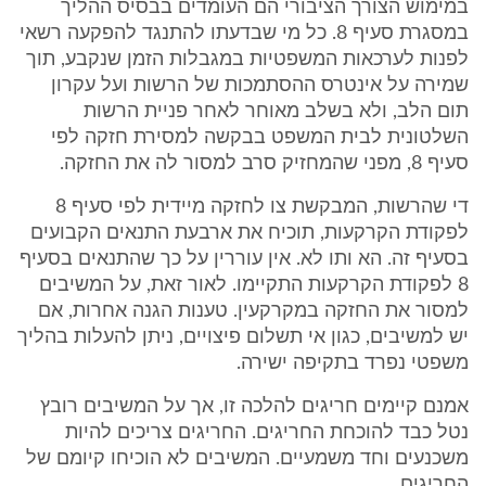
במימוש הצורך הציבורי הם העומדים בבסיס ההליך
במסגרת סעיף 8. כל מי שבדעתו להתנגד להפקעה רשאי
לפנות לערכאות המשפטיות במגבלות הזמן שנקבע, תוך
שמירה על אינטרס ההסתמכות של הרשות ועל עקרון
תום הלב, ולא בשלב מאוחר לאחר פניית הרשות
השלטונית לבית המשפט בבקשה למסירת חזקה לפי
סעיף 8, מפני שהמחזיק סרב למסור לה את החזקה.
די שהרשות, המבקשת צו לחזקה מיידית לפי סעיף 8
לפקודת הקרקעות, תוכיח את ארבעת התנאים הקבועים
בסעיף זה. הא ותו לא. אין עוררין על כך שהתנאים בסעיף
8 לפקודת הקרקעות התקיימו. לאור זאת, על המשיבים
למסור את החזקה במקרקעין. טענות הגנה אחרות, אם
יש למשיבים, כגון אי תשלום פיצויים, ניתן להעלות בהליך
משפטי נפרד בתקיפה ישירה.
אמנם קיימים חריגים להלכה זו, אך על המשיבים רובץ
נטל כבד להוכחת החריגים. החריגים צריכים להיות
משכנעים וחד משמעיים. המשיבים לא הוכיחו קיומם של
החריגים.