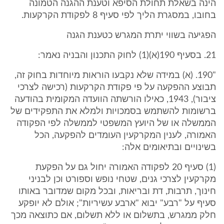
הינה בשאלת תחולת הסיפא וטענת ההגנה הטמונה
בחובו, במסגרת הליך לפי סעיף 8 לפקודת הקרקעות.
הפגיעה בשווי יתרת המגרש כטענת הגנה
21. בסעיף 190(א)(1) לחוק התכנון והבניה נאמר:
"190. (א) במידה שלא נקבעו הוראות מיוחדות בחוק זה,
תבוצע ההפקעה על פי פקודת הקרקעות (רכישה לצרכי
ציבור), 1943, כאילו הורשתה הוועדה המקומית בהודעה
ברשומות להשתמש בסמכויות ולמלא את התפקידים של
הממשלה או של היועץ המשפטי לממשלה לפי הפקודה
האמורה, לענין המקרקעין העומדים להפקעה, הכל
בשינויים ובתיאומים אלה:
(1) סעיף 20 לפקודה האמורה יחול גם על הפקעת
מקרקעין לצרכי גנים, שטחי נופש וספורט וכן לבניני
חינוך, תרבות, דת ובריאות, ובכל מקום שמדובר באותו
סעיף על "רבע" יבוא "ארבע עשיריות"; אולם לא יופקע
חלק ממגרש, בתשלום או ללא תשלום, אם כתוצאה מכך