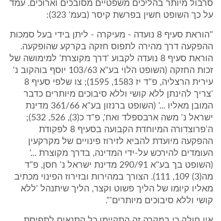
סרבול מיותר בהליכים משפטיים מסובכים וארוכים. עמד
על כך השופט חשין בפרשת קיסר (בעמ' 323):
"הוראת סעיף 8 נועדה - מעיקרה - ליתן בידי בעל סמכות
ההפקעה דרך מהירה לתפוס חזקה בקרקע שהופקעה.
הוראת סעיף 8 נועדה לקבוע 'דרך מקוצרת' למימושה של
זכות החזקה (השופט הלוי בע"א 103/63 יוסף בוהקוב נ'
עירית הרצליה, פ"ד יז 1583, 1595); צו שלפי סעיף 8
'צריך להינתן ללא קושי וללא סיבוכים מיותרים כדבר
המובן מאליו ...' (השופט ברנזון בע"א 361/66 מדינת
ישראל נ' משה ארבספלד ואח', פ"ד כ(3), 526, 532);
ה'פרוצדורה המיוחדת הקבועה בסעיף 8 לפקודת
ההפקעה מיועדת להביא לזירוז פינויים של מקרקעין
העומדים להירכש על-ידי המדינה, בדרך מקוצרת ...'
(השופט בך בע"א 290/91 מדינת ישראל נ' חסן, פ"ד
מה(3) 109, 111). הצורך במהירות ובזירוז הפינוי מכתיב
מאליו קיומו של הליך פשוט וקצר, הליך שיתנהל 'ללא
קושי וללא סיבוכים מיותרים'".
אין חולק כי במקרה זה התקיימו כל התנאים לתפיסת