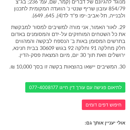
מנוגד להגיונם של דברים (קמר, שם, עמ' 236; בג"צ
854/79 עזבון שריף שנטי נ' הוועדה המקומית לתכנון
ולבנייה, תל-אביב-יפו פ"ד לד(4), 645, 649).
29. לאור האמור, אני מורה למשיבים למסור למבקשת
את כל השטחים המוחזקים על-ידם והמסומנים באדום
בתרשים המסומן באות ב' הנספח לבקשה והמהווים
חלק מחלקה 91 וחלקה 92 בגוש 30609 בבית חנינא,
ירושלים וזאת תוך 30 יום, מיום המצאת פסק-הדין.
30. המשיבים יישאו בהוצאות בקשה זו בסך 10,000 ₪.
לתיאום פגישה עם עורך דין חייגו 077-4008177
חיפוש דפים דומים
אולי יעניין אותך גם: