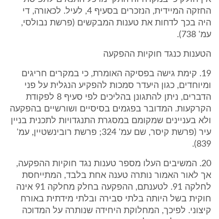
החזקה המיידית, הנזכרים בסעיף 4, לעיל. לכאורה, די
היה בכך לדחות את טענות המבקשים (פרשת נבולסי,
עמ' 738).
הטענות כנגד חוקיות ההפקעה
19. קימת גישה בפסיקה האומרת, כי במקרים חריגים
ומיוחדים, כגון היעדר סמכות להפקיע הנגלית על פני
הדברים, ניתן להתגונן בהליכים לפי סעיף 8 לפקודת
הקרקעות. המדובר בפגמים בסיסיים ושורשיים בהפקעה
ולא בעניינים שמקומם במסגרת התנגדויות לתכנית בניין
עיר (פרשת קיסר, שם עמ' 324; פרשת רובינשטיין, עמ'
839).
20. המשיבים העלו מספר טענות נגד חוקיות ההפקעה,
אך לאור האמור נותרה טענה אחת בלבד, המתייחסת
לחלקה 91. לטענתם, ההפקעה בחלק מחלקה 91 אינה
חוקית בשל היותה בלתי סבירה ובלתי מידתית באורח
קיצוני. לפיכך, המחלוקת היחידה שנותרה על המדוכה