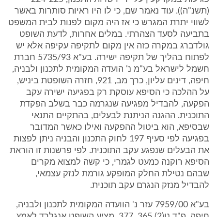
(תשנ"ה)). עוד נאמר שם, כי לו היו ראיות סותרות באשר
לשווי יתרת המגרש כי אז היה מקום לפנות לבית המשפט
בתביעה לסעד הצהרתי. במלים אחרות, לדעת השופט
גולדברג במקרה כזה אין מקום לתקיפה עקיפה אלא יש
לפתוח בהליך של תקיפה ישירה. בע"א 5735/93 חברת
חשמל לישראל בע"מ נ' הועדה המקומית לתכנון ולבניה,
חיפה, דינים עליון, כרך מב, 921, חזרה השופטת ביניש,
על ההלכה כי הסיפא עוסקת רק בפגיעה ישירה עקב
הפקעה, להבדיל מפגיעה שנגרמה כבר בשלב הפקדת
התוכנית. ההגנה הניתנת לבעלים, בהתקיים התנאי
שבסיפא, הוא ביטול ההפקעה ואילו כאשר המדובר
בפגיעה לפי סעיף 197 לחוק התכנון והבניה ניתן לפצות
את הבעלים שנפגע עקב התוכנית. לפי פרשנות זו הוראת
הסיפא רוקנה כמעט לגמרי, כי קשה למצוא מקרים
שבהם נטילת החלק המופקע גורמת לנזק עצמאי,
להבדיל מנזק הנגרם עקב תוכנית.
בע"א 7959/00 עזר נ' הוועדה המקומית לתכנון ולבניה,
חיפה, פ"ד נו(2) 365, 377, מציע השופט אנגלרד לאמץ