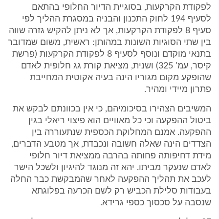
לפקודת הקרקעות, בסוגיית הדיור החלופי בהתאם
לסעיף 194 לחוק התכנון והבניה במסגרת ההליך לפי
סעיף 8 לפקודת הקרקעות, אך לא ניתן להקיש גזרה שווה
בין שתי הסוגיות השונות במהותן: ראשית, משום שמדובר
בתנאי מוקדם ונוסף לסעיף 8 לפקודת הקרקעות (פרשת
קיסר, עמ' 325) ושנית, מציאת קורת גג חלופית לאדם
שהופקע מקום מגוריו הינה בעיה אקוטית המחייבת
פתרון מיידי ומהיר.
המשיבים הצהירו בסיכומיהם, כי אין בכוונתם לבקש את
ביטול ההפקעה וכי כל מאוויים הוא פיצוי ריאלי בגין
ההפקעה. אמנם המחלוקת הכספית שנתעוררה בין
הצדדים הינה שאלה חשובה ונכבדת, אך מטבע הדברים,
מידת דחיפותה פחותה בהרבה ממציאת דיור חלופי
לאדם שנעקר מביתו. יהא זה מנוגד להיגיון ולשכל הישר
לעכב את תהליך ההפקעה לאחר שהמבקשת כבר החלה
בעבודות סלילת הכביש רק לשם הכרעה בפלוגתא
שנסבה על סכסוך כספי גרידא.