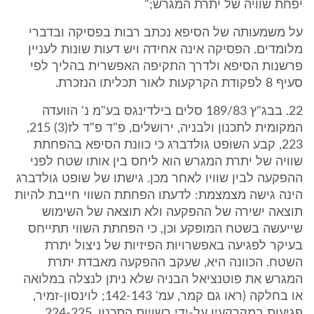
יפחת שוויה של יתרת המגרש;"
על משמעותה של הסיפא נכתב רבות בפסיקה ובדברי
מלומדים. הפסיקה אינה אחידה ויש דעות שונות לעניין
פרשנות הסיפא ולדרך התקיפה האפשרית בהליך לפי
סעיף 8 לפקודת הקרקעות לאור תכליתו הנזכרת.
22. בבג"ץ 189/83 סלים בילדינגס בע"מ נ' הוועדה
המקומית לתכנון ולבניה, ירושלים, פ"ד פ"ד לז(3) 215,
223, קבע השופט גולדברג כי כוונת הסיפא בהפחתת
שוויה של יתרת המגרש הוא ליחס בין אותו שטח לפני
ההפקעה לבין שוויו לאחר מכן. גישתו של שופט גולדברג
הינה גישה מצמצמת: לדעתו הפחתת השווי חייבת להיות
תוצאה ישירה של ההפקעה ולא תוצאה של השימוש
שייעשה בשטח המופקע וכן, כי הפחתת השווי תתייחס
בעיקר לפגיעה באפשרויות הפיזיות של ניצול יתרת
השטח. הכוונה היא, שעקב ההפקעה מאבדת יתרת
המגרש את פוטנציאל הבניה שלא ניתן לנצלה במלואה
או בחלקה (ראו גם קמר, עמ' 142-143; לוינסון-זמיר,
פגיעות במקרקעין על-ידי רשויות התכנון, 224-225