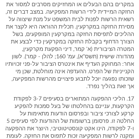
במקרים בהם הבעלים או המחזיקים מסרבים למסור את
החזקה המיידית לידי הרשות המפקיעה. במצב דברים זה,
רשאית הרשות לפנות לבית המשפט על מנת שיצווה על
מסירת החזקה במקרקעין. תכלית ההוראה היא לקצר את
ההליכים לתפיסת החזקה במקרקעין המופקעים, בשל
הצורך הדחוף בקבלת החזקה במקרקעין כדי לבצע את
המטרה הציבורית (א' קמר, דיני הפקעת מקרקעין,
מהדורה שישית (תשס"א), עמ' 160; להלן - קמר). לשון
אחר: המחוקק העדיף את אינטרס הציבור על-פני זכויותיו
הקנייניות של הפרט. ההעדפה אינה מוחלטת, שכן מי
שזכותו נפגעה יוכל לתבוע פיצויים מהרשות המפקיעה,
אך זאת בהליך נפרד.
17. הליכי ההפקעה המתוארים בסעיפים 3-7 לפקודת
הקרקעות, עניינם בהחלטתו של בעל סמכות להפקיע
קרקע לצורכי ציבור ובפרסום הודעות מתאימות על
החלטה זו. פרסומן ברשומות של ההודעות לפי סעיפים 5
ו-7 לפקודה, הינו אקט קונסטיטוטיבי, היוצר את ההפקעה
ומקנה לרשות המפקיעה זכות לתפוס את החזקה. לעומת