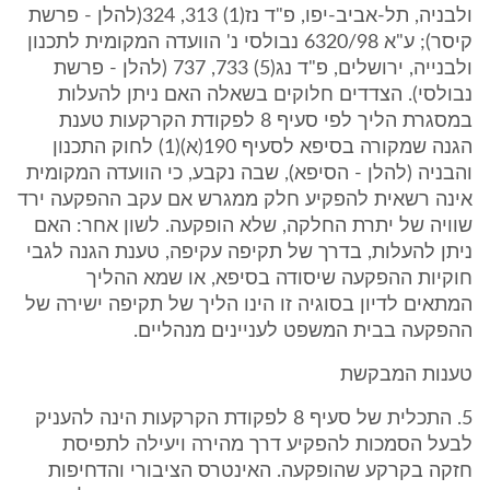
ולבניה, תל-אביב-יפו, פ"ד נז(1) 313, 324(להלן - פרשת
קיסר); ע"א 6320/98 נבולסי נ' הוועדה המקומית לתכנון
ולבנייה, ירושלים, פ"ד נג(5) 733, 737 (להלן - פרשת
נבולסי). הצדדים חלוקים בשאלה האם ניתן להעלות
במסגרת הליך לפי סעיף 8 לפקודת הקרקעות טענת
הגנה שמקורה בסיפא לסעיף 190(א)(1) לחוק התכנון
והבניה (להלן - הסיפא), שבה נקבע, כי הוועדה המקומית
אינה רשאית להפקיע חלק ממגרש אם עקב ההפקעה ירד
שוויה של יתרת החלקה, שלא הופקעה. לשון אחר: האם
ניתן להעלות, בדרך של תקיפה עקיפה, טענת הגנה לגבי
חוקיות ההפקעה שיסודה בסיפא, או שמא ההליך
המתאים לדיון בסוגיה זו הינו הליך של תקיפה ישירה של
ההפקעה בבית המשפט לעניינים מנהליים.
טענות המבקשת
5. התכלית של סעיף 8 לפקודת הקרקעות הינה להעניק
לבעל הסמכות להפקיע דרך מהירה ויעילה לתפיסת
חזקה בקרקע שהופקעה. האינטרס הציבורי והדחיפות