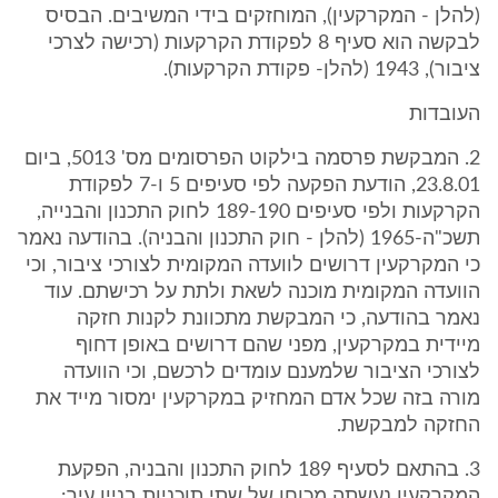
(להלן - המקרקעין), המוחזקים בידי המשיבים. הבסיס
לבקשה הוא סעיף 8 לפקודת הקרקעות (רכישה לצרכי
ציבור), 1943 (להלן- פקודת הקרקעות).
העובדות
2. המבקשת פרסמה בילקוט הפרסומים מס' 5013, ביום
23.8.01, הודעת הפקעה לפי סעיפים 5 ו-7 לפקודת
הקרקעות ולפי סעיפים 189-190 לחוק התכנון והבנייה,
תשכ"ה-1965 (להלן - חוק התכנון והבניה). בהודעה נאמר
כי המקרקעין דרושים לוועדה המקומית לצורכי ציבור, וכי
הוועדה המקומית מוכנה לשאת ולתת על רכישתם. עוד
נאמר בהודעה, כי המבקשת מתכוונת לקנות חזקה
מיידית במקרקעין, מפני שהם דרושים באופן דחוף
לצורכי הציבור שלמענם עומדים לרכשם, וכי הוועדה
מורה בזה שכל אדם המחזיק במקרקעין ימסור מייד את
החזקה למבקשת.
3. בהתאם לסעיף 189 לחוק התכנון והבניה, הפקעת
המקרקעין נעשתה מכוחן של שתי תוכניות בניין עיר: