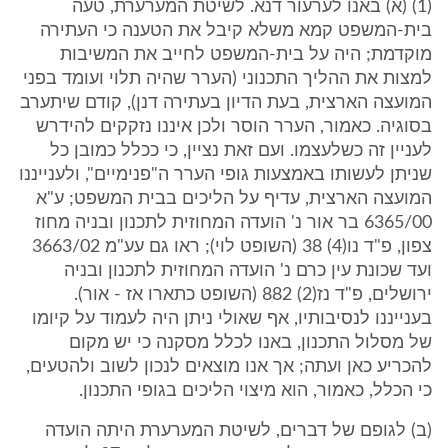
(1) (א) באנו לערעור דנא. לשיטת המערערת, טעה
בית-המשפט קמא משלא קיבל את הטענה כי העתירה
מוקדמת; היה על בית-המשפט לחייב את המשיבות
למצות את ההליך התכנוני (הערר שהיה תלוי ועומד בפני
המועצה הארצית, בעת הדיון בעתירה דנן), קודם שיתערב
בסוגיה. כאמור, הערר הוסר ולכן איננו נזקקים להידרש
לעניין זה כשלעצמו. ועם זאת נציין, כי ככלל כמובן כל
שניתן לעשותו באמצעות גופי הערר ה"פנימיים", ולענייננו
המועצה הארצית, עדיף על הליכים בבית המשפט; ע"א
6365/00 בר אור נ' הועדה המחוזית לתכנון ובניה מחוז
צפון, פ"ד נו(4) 38 (השופט לוי); ראו גם עע"מ 3663/02
ועד שכונת עין כרם נ' הועדה המחוזית לתכנון ובניה
ירושלים, פ"ד נז(2) 882 (השופט כתארו אז - אור).
בענייננו לנסיבותיו, אף שאולי ניתן היה לעמוד על קיומו
של מסלול התכנון, באנו לכלל מסקנה כי יש מקום
להכריע כאן ועתה; אך אנו מוצאים לנכון לשוב ולהטעים,
כי הכלל, כאמור, הוא מיצוי הליכים בגופי התכנון.
(ב) לגופם של דברים, לשיטת המערערת היתה הועדה