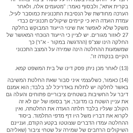
בקרית אתא", ולבסוף נאמר: "מטעמים אלה, ולאחר
הערכה מחודשת של הנסיבות התכנוניות כמוסבר לעיל,
עמדת הועדה היא כי קיימים שיקולים תכנוניים כבדי
משקל שלא לאפשר את שינוי הייעוד המבוקש בחלקה
27 לאזור מגורים. יש לציין כי הייעוד הנוכחי המאושר של
החלקה הינו שצ"פ (ההדגשה במקור - א"ר) כך
שמשמעות ההחלטה הינה שמירה על המצב התכנוני
הקיים בנקודה זו".
(13) לאחר מכן ניתן פסק דינו של בית המשפט קמא.
(14) כאמור, כשלעצמי איני סבור שאת החלטת המשיבה
באשר לחלקה יש לתלות באדריכל לב בלבד; הוא אמנם
דיבר על החשיבות בשטחים ציבוריים פתוחים והעלה גם
את עניין השטח בו מדובר, אך בסופו של יום לא זה
הקולב שעליו בלבד תלתה הועדה את החלטתה, ואין
לקרוא את דבריו משל היו דף מדפי התלמוד. ביסוד
ההחלטה עמדו הדברים שצוטטו בקטע הקודם, ועניינם
השיקולים הרחבים של שמירה על שטחי ציבור (שאליהם