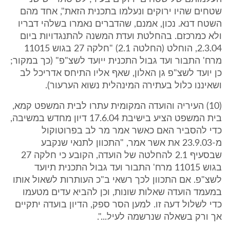
שטחים שהיו ירוקים ונעלמו בתכנית הזאת", אחד מהם
השטח דנא. נכון, אמנם, שהדברים נאמרו בשלהי דבריו
ולא כמרכזם. בהחלטת ועדת המשנה להתנגדויות ביום
2.3.04, הוחלט (החלטה 2.1) "חלקה 27 בגוש 11015
מרח' התבור ועד גבול התכנית ייועד לשצ"פ" (כך במקור;
כן יועד לשצ"פ גן האלון, שאף אליו התיחס אדריכל לב
ושאיננו כלול בעתירה המינהלית נשוא הערעור).
(10) העיריה והועדה המקומית עתרו לבית המשפט קמא,
בית המשפט הציע בישיבת 17.6.04 דיון מחדש במשיבה,
כדי להסביר האם כאשר אמר מר לב בפרוטוקול
מ-23.9.03 את אשר אמר, "התכוון לתנאי שנקבע
שבסעיף 2.1 להחלטה של הועדה, הקובע כי חלקה 27
בגוש 11015 מרח' התבור ועד גבול התכנית תיועד
לשצ"פ. אם התכוון לכך רשאי ב"כ העותרות לשאול אותו
במעמד הועדה שאלות שונות, וכן להביא עדים מטעמו
כדי לשלול דעה זו. למען הסר ספק, הדיון בועדה יתקיים
אך ורק בשאלה שנרשמה לעיל...".