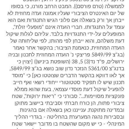
לממשלה (טרם פורסם)). המבט הרחב מורנו, כי בסופו
של יום האינטרס הציבורי שעליו אמונה ועדה מחוזית לא
ייבחן אך ורק בשאלה אם פלוני הגיש התנגדות ואם הוא
עומד על התנגדותו. חברי הועדה אינם "מופעלי זולת",
המופעלים על-ידי התנגדויות בלבד. עליהם לגלות שיקול
דעת משלהם, והוא ייבחן לפי מהותו, לפי שליחותה של
הועדה המחוזית, כנאמנת הציבור; בהקשר אחר נאמר
(בג"צ 5849/99 פריצקי נ' הועדה המחוזית לתכנון ובניה
ירושלים, פ"ד נד(3) 5, 38 (השופטת ביניש)) [יצוין כי
בדנג"צ 5361/00 הנזכר נדון שוב נושא בג"צ 5849/99,
אך לאו דווקא בהקשר הדברים שצוטטו כאן] כי "מוסד
תכנון שיש לו תפקיד סטטוטורי ייחודי רשאי ואף חייב
להפעיל שיקול דעת מוסדי עצמאי, בעת שהוא ממלא
פונקציות מסויימות...". סבורני כי "ריאות ירוקות", שטח
ציבורי פתוח, הן כורח חברתי וסביבתי ביישוב מתוקן
ובמדינה מתוקנת. ענייננו כאן בשאלה אם בהגינות
ובסבירות נהגה המערערת בהחליטה - בגדרי ההליך
המינהלי - כי יש מקום שהשטח בו מדובר יישאר שטח