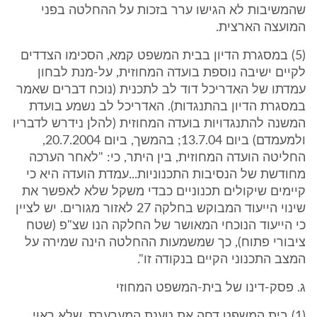
שהמשיבות לא הגישו ערר בזכות על ההחלטה בפני
המועצה הארצית.
(5) במסגרת הדיון בבית המשפט קמא, הסכימו הצדדים
לקיים ישיבה נוספת בועדה המחוזית, על-מנת לבחון
עמדתו של האדריכל דוד לב לתכנית (נוכח דברים שאמר
במסגרת הדיון בהתנגדות). האדריכל לב נשמע בועדת
המשנה להתנגדויות בועדה המחוזית (להלן נידרש לדבריו
ולמעמדם) ביום 13.7.04; בהמשך, ביום 20.7.2004,
החליטה הועדה המחוזית, בין היתר, כי: "לאחר הערכה
מחודשת של הנסיבות התכנוניות...עמדת הועדה היא כי
קיימים שיקולים תכנוניים כבדי משקל שלא לאפשר את
שינוי הייעוד המבוקש בחלקה 27 לאזור מגורים. יש לציין
כי הייעוד הנוכחי המאושר של החלקה הנו שצ"פ (שטח
ציבורי פתוח), כך שמשמעות ההחלטה הינה שמירה על
המצב התכנוני הקיים בנקודה זו".
ג. פסק-דינו של בית-המשפט המחוזי
(1) בית המשפט דחה את טענת המערערת, שלא ראוי