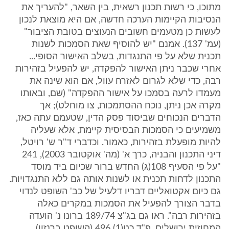
מתוכו, כי רשות תכנון רשאית, בין השאר, "להעריך את
הנסיבות הקיימות הערכה חדשה, אם היא מוצאת לנכון
לעשות כן מטעמים חשובים הנעוצים בטובת הציבור"
(עמ' 137). אמנם "יש להוסיף שאת הסמכות לשנות
תכנית שלא על פי התנגדות, בשלב האישור הסופי...
אחרי שכבר ניתן האישור להפקדה, יש להפעיל בזהירות
רבה, כדי שלא לגרום לאזרח עוול, אם הוא שינה את
מעמדו לרעה בסמכו על אישור ההפקדה" (שם, ובאותו
מקרה אכן ניתן, נוכח ההסתמכות, צו מוחלט); אך
הדברים הנכוחים שביסוד פסק הדין, שטעמם עתה כאז,
משמיעים כי הסמכות הבסיסית קיימת, אלא שעליה
להיות מופעלת בזהירות, כאמור. וכדברי ד"ר ש' רויטל,
דיני התכנון והבניה, כרך א' (מה' אוקטובר 2003), 241
"על פי הסעיף 108(ג) החדש ברור שכיום ביד מוסד
התכנון לדחות תכנית או לשנות אותה גם ללא התנגדויות.
גם כיום אקטואליים דבריו דלעיל של כב' השופט לנדוי
בדבר הצורך להפעיל את הסמכות במקרים כאלה
בזהירות רבה". ראו גם בג"צ 189/74 ברונו נ' הועדה
המחוזית ירושלים, פ"ד כט(1) 496 (השופט ברנזון).