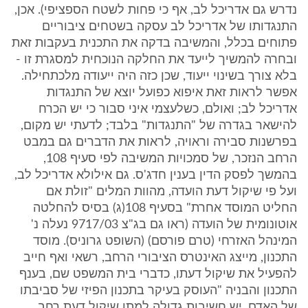
נדרש גם אדריכל לב, אף כי פחות לשטח הספציפי). אכן,
התנגדותו של אדריכל לב עסקה בשטחים ציבוריים
פתוחים בכלל, והמשיבה בדקה את התכנית בעקבות זאת
ובחרה להמשיך לייעד את החלקה הנוכחית למסגרת זו -
בלא צורך בשינוי ייעוד, שכן כזה היה ייעודה מלכתחילה.
אפשר לראות זאת איפוא כפועל יוצא של התנגדות
אדריכל לב; ואולם, כשלעצמי איני סבור כי יש הכרח
להישאר בגדרה של "התנגדות" בלבד; לדעתי יש מקום,
בפרשנות סבירה וראויה, לראות את הדברים גם במבט
הרחב הנזכר, של סמכויות המשיבה לפי סעיף 108,
בהמשך לפסק הדין בענין חדג'ס. גם אילולא אדריכל לב,
ועל פי שיקול דעת הועדה, מהוות המלים "זולת אם
החליט המוסד אחרת" בסעיף 108(ג) בסיס להחלטה
אוטונומית של הועדה (ראו גם בג"צ 9717/03 נעלה נ'
המינהל האזרחי (טרם פורסם) (השופט גרוניס). מוסד
התכנון, מייצג האינטרס הציבורי הרחב, רשאי ואף חייב
להפעיל את שיקול דעתו, כדברי בית המשפט שם, בענף
התכנון והבניה "העוסק בעיקר בתכנון הפיזי של סביבתו
של האדם, יש חשיבות גדולה למתן שיקול דעת רחב