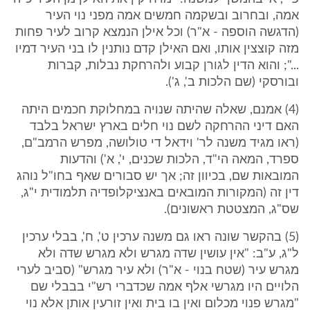
אמה, ובחרוב ובשקמה חמשים אמה מפני נוי העיר
(הדגשה הוספה - א"ר) וכל אילן הנמצא קרוב לעיר פחות
מזה קוצצין אותו, ואם האילן קדם נותנין לו בני העיר דמיו
..."; והוא הדין לגורן קבוע ולהרחקת נבלות, קברות
ובורסקי (שם הלכות ב', ג').
(4) אמנם, שאלה שהיתה שנויה במחלוקת חכמים היתה
האם דיני ההרחקה לשם נוי חלים בארץ ישראל בלבד
(ראו מגיד משנה לר' וידאל די טולושה, מפרש הרמב"ם,
ספרד, המאה הי"ד, הלכות שכנים, י', א') והדעות
המובאות שם, בכיוון זה; אך יש סבורים שאף בחו"ל נוהג
דין זה (המקורות המובאים באנציקלופדיה תלמודית י"ג,
שס"ג, המצטטת ראשונים).
(5) בהקשר שונה ראו גם משנה ערכין ט', ח', בבלי ערכין
ל"ג, ע"ב: "אין עושין שדה מגרש ולא מגרש שדה ולא
מגרש עיר (שטח בנוי - א"ר) ולא עיר מגרש" (סביב לערי
הלויים היו מגרשי אלף אמה שכדברי רש"י בבבלי שם
"מגרש פנוי מכלום ואין בו בית ואין זורעין אותן אלא נוי