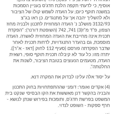
אוסיף, כי לדעתי תקפה הלכת חדג'ס בעניין הסמכות
במשנה תוקף כיום; על הועדה לשמש קולו של הציבור
ולא להשליך יהבה אך על מתנגדים. כן ראו בג"צ
3132/93 מושלב נ' הועדה המחוזית לתכנון ולבניה מחוז
הצפון, פ"ד מ"ז(3) 741, 742 (השופטת דורנר): "הפקדת
תכנית אינה מחייבת את הועדה המחוזית לאשרה. הועדה
מוסמכת, גם בהעדר התנגדויות, לדחות תכנית לאחר
שדבר הפקדתה פורסם (סעיף 112 לחוק [דאז - א"ר]).
יתרה מזו: כל עוד לא קיבלה תכנית תוקף סופי, רשאית
הועדה, מטעמים הנעוצים בטובת הציבור, לשנות את
החלטתה".
על יסוד אלה עלינו לבדוק את המקרה דנא.
(4) אקדים ואומר: דומני שההתפתחויות בחוק התכנון
והבניה בהקשר דנן מאששות את הקו הבסיסי שנקט בית
המשפט בפרשת חדג'ס, ותומכות בפירוש שנתן לנושא -
חרף ספקות - השופט לנדוי.