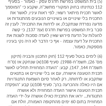
(5) בית המשפט בפרשת חדג'ס עסק - כאמור - בסעיף
112 כנתינתו בחוק המקורי מתשכ"ה, שקבע כי "המוסמך
לאשר תכנית מיתאר רשאי, לפי ראות עיניו, לאשר את
התכנית בלי שינויים או בשינויים הנובעים מהתנגדות או
מדעה נפרדת שנתקבלו, או לדחות את התכנית". לענין זה
סבר בית המשפט בפרשת חדג'ס (עמ' 137), כי קשה
להעלות על הדעת פירוש שאין לועדה סמכות לשנות את
התכנית על דעת עצמה - אף כי הדבר לא היה נקי בעיניו
מספקות, כאמור.
(6) לימים בוטל סעיף 112 (חוק התכנון והבניה (תיקון
מס' 26), תשמ"ח-1988). סעיף 108(א) שנחקק אז (ס"ח
תשמ"ח 144, 147), קבע: "הועדה המחוזית תחליט לאשר
תכנית הטעונה אישורה, עם או בלי שינויים או בתנאים
שתקבע או לדחותה, רק לאחר סיום השמעת התנגדויות
אם היו כאלה וההכרעה בהן". סעיף 108(ג) קבע "הופקדה
תכנית הטעונה אישור הועדה המחוזית ולא אושרה
התנגדות... יראו את התכנית כאילו אושרה על-ידי הועדה
המחוזית בתום 60 ימים מהתקופה האמורה, זולת אם