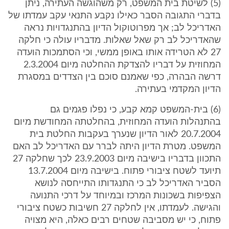
(5) לשיטת בית המשפט, רק משהוגשה העתירה, ניתן
בדברי התגובה הסבר כאילו נקבע התנאי עקב עמדתו של
האדריכל לב; אך מפרוטוקול הדיון בהתנגדויות נראה
שהאדריכל לב רק שאל שאלות. מדבריו עולה כי חלקה
27 לא הטרידה אותו באופן ממשי, וכי הסתמכות הועדה
המחוזית על דבריו להצדקת ההחלטה מיום 2.3.2004
דרשה הבהרה, כפי שאמנם סוכם בין הצדדים במסגרת
הדיון המקדמי בעתירה.
(6) בית-המשפט קמא קבע, כי נפלו פגמים גם
בהתנהלות הועדה המחוזית, בהחלטתה המחודשת מיום
20.7.2004 לאור הדיון שנערך בעקבות החלטת בית
המשפט. מטרת הדיון היתה לברר עם האדריכל לב האם
התכוון בדבריו בישיבה מיום 23.9.2003 לכך שחלקה 27
תיועד לשטח ציבורי פתוח. בישיבה מיום 13.7.2004
הסביר האדריכל לב כי התנגדותו התייחסה לנושא
הצפיפות בשכונות המרכז ובמיוחד על דרכי התנועה
והגישה. לעמדתו, אין לחלקה 27 חשיבות כשטח ציבורי
פתוח, כי יש מסביבה שטחים רבים כאלה, היא מצויה