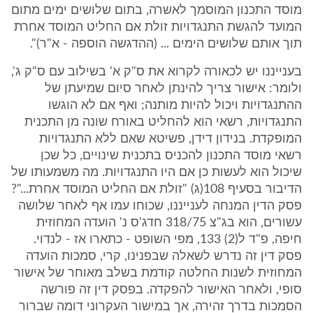
מוסד התכנון המוסמך לאשרה, בתום שלושים ימים מתום
המועד להגשת התנגדויות זולת אם החליט המוסד אחרת
תוך אותם שלושים הימים ... (ההדגשה הוספה - א"ר)".
בענייננו יש לכאורה לקרוא את ס"ק א' בשילוב עם ס"ק ג',
ולומר: אישור צריך להינתן לאחר סיום שמיעתן של
ההתנגדויות ויכול להיות מותנה; ואף אם לא הוגשו
התנגדויות, רשאי הוא להחליט באורח שונה מן התכנית
המופקדת. בנידון דידן, פשיטא שאם ללא התנגדויות
רשאי מוסד התכנון להכניס בתכנית שינויים, כל שכן
שיכול הוא לעשות כן אם היו התנגדויות. מה משמעותו של
הדיבור בסעיף 108(ג) "זולת אם החליט המוסד אחרת..."?
פסק הדין המנחה לענייננו, שכוחו עמו אף לאחר שלושה
עשורים, הוא בג"צ 318/75 חדג'ס נ' הועדה המחוזית
חיפה, פ"ד ל(2) 133, מפי השופט - כתארו אז - לנדוי.
פסק דין זה נדרש לשאלה שבפנינו, קרי, סמכות הועדה
המחוזית לשנות החלטה קודמת בשלב מאוחר של אישור
סופי, ולאחר האישור להפקדה. בפסק דין זה פורשה
הסמכות בדרך זהירה, אך במישור העקרוני דומה שברור