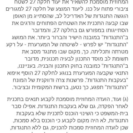
המחוזית מוסמכת להשאיר את יעוד חלקה 27 לשטח
ציבורי פתוח על כנו. ליעוד המוצע של חלקה 27 למגורים
הוגשה התנגדות של האדריכל לב, שהסתייג מן האופן
שבו קבעה התכנית את השטחים הפתוחים והדגים את
הסתייגותו במפורש גם בחלקה 27, והמדובר
ב"התנגדות" במובנה הישיר והברור ביותר. את המושג
"התנגדות" יש לפרש - לשיטתה של המערערת - על רקע
מטרתה ותכליתה. כך, מקום שבו מתנגד מסב את
תשומת לב מוסד התכנון לבעיה תכנונית, מדובר
ב"התנגדות" כמובנה בחוק התכנון והבניה. בענייננו,
התנאי שקבעה המערערת בנוגע לחלקה 27 הוסף איפוא
"בעקבות התנגדות". פרשנות צרה ודווקנית של המונח
"התנגדות" תפגע, כך נטען, ברשות המקומית ובציבור.
(ג) ועוד, הועדה המחוזית מוסמכת לקבוע תנאים בתכנית
לאחר הפקדה, גם שלא בעקבות התנגדות. אפילו סבר
בית-המשפט כי השינוי הוכנס לתכנית שלא בעקבות
התנגדות, לא היה מקום לקבוע כי הוכנס בלא סמכות,
שכן לועדה המחוזית סמכות להכניס, גם ללא התנגדות,