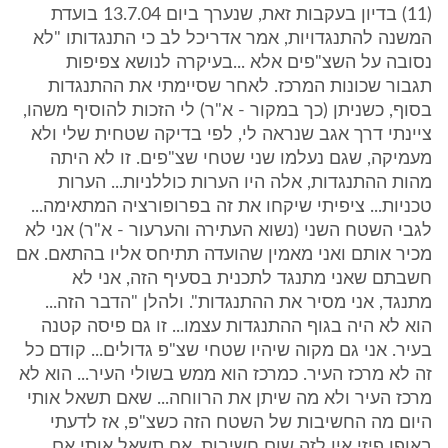
(11) בדיון בעקבות זאת, שנערך ביום 13.7.04 בועדת
המשנה להתנגדויות, אמר אדריכל לב כי התנגדותו "לא
נסובה על השצ"פים אלא ...בעיקרה לנושא צפיפות
תגבור שכונות המרכז. לאחר שסיימתי את ההתנגדות
בסוף, כשניתן (כך במקור - א"ר) לי הזכות להוסיף משהו,
ציינתי דרך אגב שנראה לי, לפי בדיקה שטחית שלי ולא
מעמיקה, שגם נעלמו שני שטחי שצ"פים. זו לא היתה
מהות ההתנגדות, אלה היו הערות כוללניות... הערות
טכניות... ציפיתי שיקחו את זה בפרופורציה המתאימה...
לגבי השטח השני (נשוא העתירה והערעור - א"ר) אני לא
מכיר אותם ואני מאמין שהועדה תתיחס אליו בהתאם. אם
חשבתם שאני מתנגד לתכנית בסעיף הזה, אני לא
מתנגד, אני מסיר את ההתנגדות". ולהלן "הדבר הזה...
הוא לא היה בגוף ההתנגדות עצמו... זו גם פיסה קטנה
בעיר. אני גם מקוה שיהיו שטחי שצ"פ גדולים... קודם כל
זה לא מרכז העיר. כמרכז הוא ממש בשולי העיר... הוא לא
מרכז העיר ולא מה שיתן את הרווחה... שאם תשאל אותי
היום מה החשיבות של השטח הזה כשצ"פ, אז לדעתי
באופן פיזי אין לזה שום חשיבות. אם תשאל אותי אם