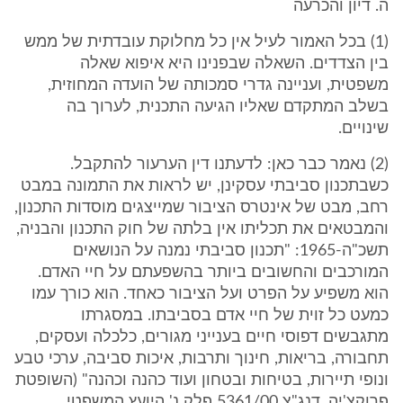
ה. דיון והכרעה
(1) בכל האמור לעיל אין כל מחלוקת עובדתית של ממש
בין הצדדים. השאלה שבפנינו היא איפוא שאלה
משפטית, ועניינה גדרי סמכותה של הועדה המחוזית,
בשלב המתקדם שאליו הגיעה התכנית, לערוך בה
שינויים.
(2) נאמר כבר כאן: לדעתנו דין הערעור להתקבל.
כשבתכנון סביבתי עסקינן, יש לראות את התמונה במבט
רחב, מבט של אינטרס הציבור שמייצגים מוסדות התכנון,
והמבטאים את תכליתו אין בלתה של חוק התכנון והבניה,
תשכ"ה-1965: "תכנון סביבתי נמנה על הנושאים
המורכבים והחשובים ביותר בהשפעתם על חיי האדם.
הוא משפיע על הפרט ועל הציבור כאחד. הוא כורך עמו
כמעט כל זוית של חיי אדם בסביבתו. במסגרתו
מתגבשים דפוסי חיים בענייני מגורים, כלכלה ועסקים,
תחבורה, בריאות, חינוך ותרבות, איכות סביבה, ערכי טבע
ונופי תיירות, בטיחות ובטחון ועוד כהנה וכהנה" (השופטת
פרוקצ'יה, דנג"צ 5361/00 פלק נ' היועץ המשפטי