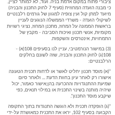
ציבורי פתוח במקום אדמת בניה. ועוד, לא למותר לציין,
כי מבנה הועדה המחוזית (סעיף 7 לחוק התכנון והבניה)
מיועד למתן קול ועין צופיה למגוון של גורמים רלבנטיים
לשיקולי הועדה - משרדי הממשלה הנוגעים לעניין
בראשות הממונה על המחוז, מתכנן המחוז, נציגי רשויות
מקומיות, אנשי תכנון ואיכות הסביבה - מקבץ של
התמחויות, אינטרסים והשקפות.
(3) במישור הנורמטיבי, עניין לנו בסעיפים 108(א) -
108(ג) לחוק התכנון והבניה, שזה לשונם בחלקים
הרלבנטיים:
"(א) מוסד תכנון יחליט לאשר או לדחות תכנית הטעונה
אישורו רק לאחר עיון בחוות הדעת ... ולאחר סיום
שמיעת ההתנגדויות וההכרעה בהן;אישור כאמור, יכול
שיהיה מותנה בשינוי התכנית או במילוי תנאים, כפי
שיקבע מוסד התכנון".
"(ג) הופקדה תכנית ולא הוגשה התנגדות בתוך התקופה
הקבועה בסעיף 102, יראו את התכנית כמאושרת על-ידי