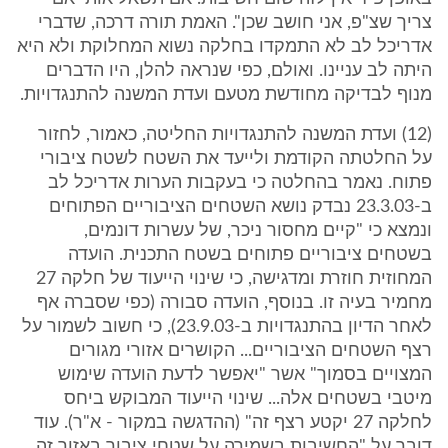
צריך שצ"פ, אני חושב שכן". האמת תורה דרכה, שדברי
אדריכל לב לא התמקדו בחלקה נשוא המחלוקת ולא היא
היתה לב עניינו. ואולם, כפי שנראה להלן, היו הדברים
מנוף לבדיקה מחודשת מטעם ועדת המשנה להתנגדויות.
(12) ועדת המשנה להתנגדויות החליטה, כאמור, לחזור
על החלטתה הקודמת ולייעד את השטח לשטח ציבורי
פתוח. נאמר בהחלטה כי בעקבות הערות אדריכל לב
ב-23.3.03 נבדק נושא השטחים הציבוריים הפתוחים
ונמצא כי "קיים מחסור ניכר, של עשרות דונמים,
בשטחים ציבוריים פתוחים בשטח התכנית. הועדה
המחוזית חוזרת ומדגישה, כי שינוי הייעוד של חלקה 27
מחמיר בעיה זו. בנוסף, הועדה סבורה (כפי שסברה אף
לאחר הדיון בהתנגדויות ב-23.9.03), כי חשוב לשמור על
רצף השטחים הציבוריים... הקושרים אזורי מגורים
המצויים בסמוך" אשר "יאפשר לדעת הועדה שימוש
מיטבי בשטחים אלה... שינוי הייעוד המבוקש ביחס
לחלקה 27 יקטע רצף זה" (ההדגשה במקור - א"ר). עוד
דובר על "החשיבות בשמירה על שטחי ציבור באזור זה