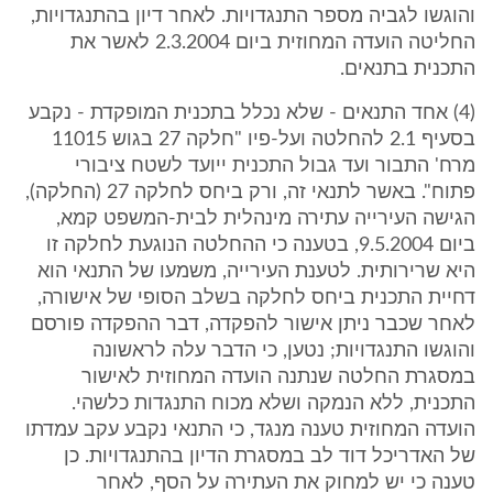
והוגשו לגביה מספר התנגדויות. לאחר דיון בהתנגדויות,
החליטה הועדה המחוזית ביום 2.3.2004 לאשר את
התכנית בתנאים.
(4) אחד התנאים - שלא נכלל בתכנית המופקדת - נקבע
בסעיף 2.1 להחלטה ועל-פיו "חלקה 27 בגוש 11015
מרח' התבור ועד גבול התכנית ייועד לשטח ציבורי
פתוח". באשר לתנאי זה, ורק ביחס לחלקה 27 (החלקה),
הגישה העירייה עתירה מינהלית לבית-המשפט קמא,
ביום 9.5.2004, בטענה כי ההחלטה הנוגעת לחלקה זו
היא שרירותית. לטענת העירייה, משמעו של התנאי הוא
דחיית התכנית ביחס לחלקה בשלב הסופי של אישורה,
לאחר שכבר ניתן אישור להפקדה, דבר ההפקדה פורסם
והוגשו התנגדויות; נטען, כי הדבר עלה לראשונה
במסגרת החלטה שנתנה הועדה המחוזית לאישור
התכנית, ללא הנמקה ושלא מכוח התנגדות כלשהי.
הועדה המחוזית טענה מנגד, כי התנאי נקבע עקב עמדתו
של האדריכל דוד לב במסגרת הדיון בהתנגדויות. כן
טענה כי יש למחוק את העתירה על הסף, לאחר