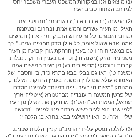
(1) מוצאים אנו במקורות המשפט העברי משכבר יחס
למרחב הפתוח סביב העיר.
(2) המשנה (בבא בתרא ב', ז') אומרת: "מרחיקין את
האילן מן העיר עשרים וחמש אמה, ובחרוב ובשקמה
(מרובי הענפים, על פי פירוש הרב קהתי - א"ר) חמישים
אמה. אבא שאול אומר, כל אילן סרק חמשים אמה...". כך
גם במשניות ח' ו-ט', בעניין הרחקת גורן קבועה מן העיר
מפני מוץ מזיק (משנה ח'), וכך גם בעניין הרחקת נבלות,
קברות ובורסקי (מדיפי ריח רע) מן העיר חמישים אמה
(משנה ט'). ראו גם בבלי בבא בתרא כ"ד, ב', והסברו של
האמורא עולא שם לדין המשנה בעניין הרחקת האילנות,
המנומק "משום נוי העיר". יפה במיוחד לענייננו הסברו
של פרשן המשנה ר' עובדיה מברטנורא (איטליה-ארץ
ישראל, המאות הט"ו-הט"ז): מרחיקין את האילן מן העיר
"לפי שנוי הוא לעיר כשיש מרחב פנוי לפניה" (הדגשה
שלי - א"ר). כן ראו ירושלמי בבא בתרא ב', הלכה י'.
(3) להלכה נפסק על-ידי הרמב"ם קניין, הלכות שכנים,
פ"י, א' בהמשך למשנה: "מרחיקין את האילן מן העיר כ"ה