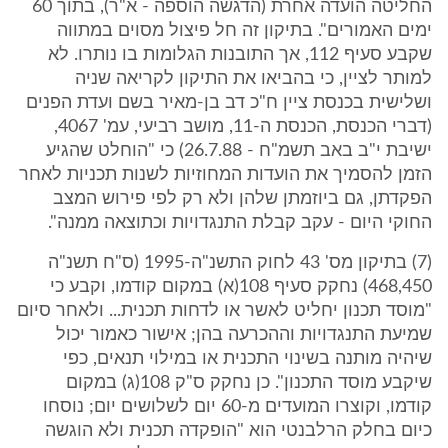
החליטה הועדה אחרת (הדגשה הוספה - א"ר), בתוך 60
ימים האמורים". בתיקון זה חל פיצול מסוים במתווה
שקבע סעיף 112, אך התובנות הגלומות בו נותרו. לא
למותר לציין, כי בהביאו את התיקון לקריאה שניה
ושלישית בכנסת ציין ח"כ דב בן-מאיר בשם ועדת הפנים
(דברי הכנסת, הכנסת ה-11, מושב רביעי, עמ' 4067,
ישיבת י"ב באב תשמ"ח - 26.7.88) כי "הוחלט שהגיע
הזמן להסמיך את הועדות המחוזיות לשנות תכניות לאחר
הפקדתן, גם ביוזמתן שלהן ולא רק לפי פירוש המצב
החוקי היום - עקב קבלת התנגדויות וכתוצאה ממנה".
(7) בתיקון מס' 43 לחוק התשנ"ה-1995 (ס"ח תשנ"ה
468,450) נחקק סעיף 108(א) במקום קודמו, וקבע כי
"מוסד תכנון יחליט לאשר או לדחות תכנית... ולאחר סיום
שמיעת התנגדויות וההכרעה בהן; אישור כאמור יכול
שיהיה מותנה בשינוי התכנית או במילוי תנאים, כפי
שיקבע מוסד התכנון". כן נחקק ס"ק 108(ג) במקום
קודמו, וקוצרו המועדים מ-60 יום לשלושים יום; נוסחו
כיום בחלק הרלבנטי הוא "הופקדה תכנית ולא הוגשה