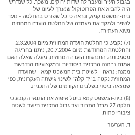
בגבול העיר ומעבר לה שדות ירוקים. משכך, כל שנדרש
היה להביא את הפרוטוקול שנערך לעיונו של
בית-המשפט קמא, ונראה כי כל שפורט בהחלטה - נועד
לשפר ולמקד את מעמדה של החלטת הועדה המחוזית
נשוא העתירה.
(7) נקבע, כי החלטת הועדה המחוזית מיום 2.3.2004,
והחלטתה המחודשת מיום 20.7.2004, ניתנו בחריגה
מסמכותה. התנהגות הועדה המחוזית, מעלה שאלה האם
אמנם נבחנה התכנית ביסודיות ובמקצועיות הנדרשת
ממנה; נראה - לשיטת בית המשפט קמא - שהועדה
המחוזית נקטה ב"יד קלה" לשינוי גישתה העקרונית, כפי
שמצאה ביטוי בשלבים הקודמים של התכנית.
(8) בית-המשפט קמא ביטל איפוא את התנאי הקובע כי
חלקה 27 מרח' התבור ועד גבול התכנית תיועד לשטח
ציבורי פתוח.
ד. הערעור