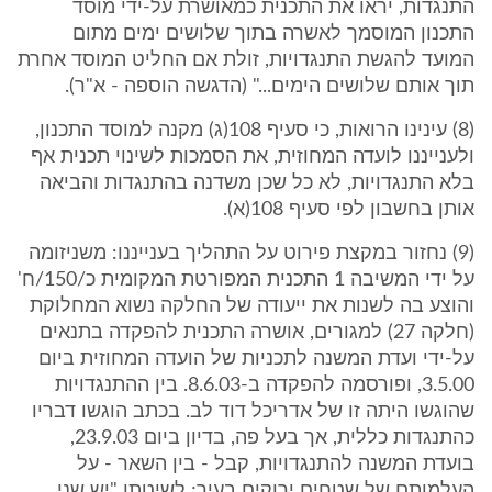
התנגדות, יראו את התכנית כמאושרת על-ידי מוסד
התכנון המוסמך לאשרה בתוך שלושים ימים מתום
המועד להגשת התנגדויות, זולת אם החליט המוסד אחרת
תוך אותם שלושים הימים..." (הדגשה הוספה - א"ר).
(8) עינינו הרואות, כי סעיף 108(ג) מקנה למוסד התכנון,
ולענייננו לועדה המחוזית, את הסמכות לשינוי תכנית אף
בלא התנגדויות, לא כל שכן משדנה בהתנגדות והביאה
אותן בחשבון לפי סעיף 108(א).
(9) נחזור במקצת פירוט על התהליך בענייננו: משניזומה
על ידי המשיבה 1 התכנית המפורטת המקומית כ/150/ח'
והוצע בה לשנות את ייעודה של החלקה נשוא המחלוקת
(חלקה 27) למגורים, אושרה התכנית להפקדה בתנאים
על-ידי ועדת המשנה לתכניות של הועדה המחוזית ביום
3.5.00, ופורסמה להפקדה ב-8.6.03. בין ההתנגדויות
שהוגשו היתה זו של אדריכל דוד לב. בכתב הוגשו דבריו
כהתנגדות כללית, אך בעל פה, בדיון ביום 23.9.03,
בועדת המשנה להתנגדויות, קבל - בין השאר - על
העלמותם של שטחים ירוקים בעיר; לשיטתו "יש שני