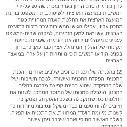
לדון בעתירה טרם הדיון בערר בזכות שהוגש על-ידי
המשיבות במועצה הארצית. לשיטת בית המשפט, בוחנת
המועצה הארצית את החלטת הועדה המחוזית כגוף
מתכנן עליון; אפילו הגישו המשיבות ערר בזכות למועצה
הארצית, עשו זאת למען הזהירות, למקרה שבית-המשפט
לעניינים מינהליים ידחה את העתירה שעניינה בחינת
תקינותו של ההליך המינהלי. אציין כבר כאן, כי בדיון
בפנינו הודיעו המשיבות כי מוותרות הן על עררן במועצה
הארצית.
(2) בהכנתה של תכנית כרוכים שלבים אחדים - הכנת
התכנית, הפקדת התכנית ואישורה. לנוכח חשיבותו של
שלב ההפקדה, שהוא בחינת קפיצת מדרגה בהליך
התכנון, הוגבלה סמכותו של המוסד המתכנן לשנות את
החלטתו כפי שנתקבלה בשלב ההפקדה. נפסק, כי
חייבים להיות טעמים כבדי משקל ונסיבות מיוחדות כדי
לשנות, מיוזמת הועדה המחוזית, את התכנית או תנאיה,
בשלב האישור הסופי ואחרי שכבר ניתן אישור
להפקדתה.