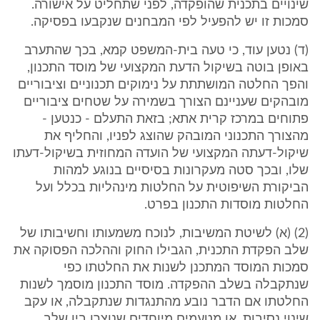
שינויים בתכנית שהופקדה, לפני שתחליט על אישורה.
סמכות זו יש להפעיל לפי המבחנים שנקבעו בפסיקה.
(ד) נטען עוד, כי טעה בית-המשפט קמא, בכך שהתערב
באופן בוטה בשיקול הדעת המקצועי של מוסד התכנון,
והפך החלטה המושתתת על נימוקים תכנוניים וציבוריים
מובהקים שעניינם הצורך בשמירה על שטחים ציבוריים
פתוחים במרכז קרית אתא; בזאת התעלם - כנטען -
מהצורך התכנוני המובהק שהוצג לפניו, והחליף את
שיקול-דעתה המקצועי של הועדה המחוזית בשיקול-דעתו
שלו, ובכך סטה מעקרונות בסיסיים בנוגע למהות
הביקורת השיפוטית על החלטות מינהליות בכלל ועל
החלטות מוסדות התכנון בפרט.
(2) (א) לשיטת המשיבות, לנוכח משמעותו וחשיבותו של
שלב הפקדת התכנית, הגבילו החוק וההלכה הפסוקה את
סמכות המוסד המתכנן לשנות את החלטתו כפי
שנתקבלה בשלב ההפקדה. מוסד התכנון מוסמך לשנות
החלטתו אם הדבר נובע מהתנגדות שנתקבלה, או עקב
שינוי נסיבות, או מטעמים מיוחדים שנוצרו בין שלב