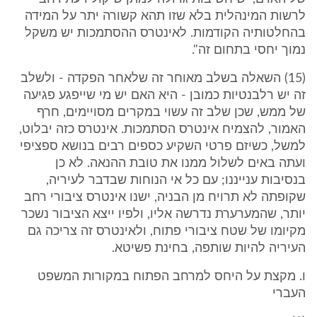
לרשות המינהלית בלא שזו תהא קשורה יתר על המידה
בהחלטותיה הקודמות. לאינטרס ההסתמכות יש משקל
נמוך יחסי בתחום זה".
(15) השאלה בשלב מאוחר זה שלאחר הפקדה - ולשלב
זה יש רלבנטיות כמובן - היא האם יש מי שייפגע פגיעה
של ממש, שכן שלב זה עשוי במקרים מסויימים, חרף
האמור, להצמיח אינטרס הסתמכות. אינטרס כזה יבלוט,
למשל, כשיזם פרטי השקיע כספים רבים בנושא ספציפי
ועתה באים לשלול ממנו את טובת ההנאה. לא כן
בנסיבות ענייננו; עם כל אי הנוחות שבדבר לעיריה,
שקופתה לא תרויח מן הבניה, ישנו אינטרס ציבורי רחב
יותר, שהמערערת נדרשה אליו, ולפיו ייצא הציבור נשכר
מקיומו של שטח ציבורי פתוח, ולאינטרס זה צריכה גם
העיריה להיות שותפה, בחינת פשיטא.
ו. מקצת על היחס למרחב הפתוח במקורות המשפט
העברי