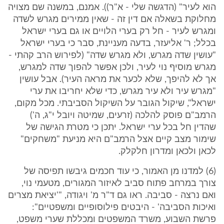
הוא לעיר" (הדגשה שלי - א"ר)). אמנם, במשנה שם מצויה
מחלוקת בשאלה אם דין זה - שאין ממירים מגרש לשדה
ומגרש לעיר - חל רק בערי הלויים או גם בערי ישראל
בכלל; ר' אליעזר, בדעה מעניינת, סבר כי בערי ישראל
"עושין שדה מגרש, ולא מגרש שדה" (לפירוש הרב קהתי -
מגרש מוסיף נוי לעיר, ולכן אפשר להפוך שדה למגרש,
אך לא להיפך, שלא לכער את מראה העיר). אבל עושין
"מגרש עיר ולא עיר מגרש, כדי שלא יחריבו את ערי
ישראל", שיקול הגובר על השיקול הסביבתי. מכל מקום,
הרמב"ם פוסק להלכה (זרעים, שמיטה ויובל י"ג, ה')
שהדין חל בכל ערי ישראל. יתכן כי מטרת הגישה של
שימור מצב קיים אצל הרמב"ם היא מניעת "משחקים"
לכאן ולכאן ומדרון חלקלק.
(6) למדנו מן האמור, כי עוד חכמים גיבשו תפיסה של
צורך במרחב פתוח סביב לאיזור המגורים, מטעמי נוי,
ואם נרצה - סביבה. ראו גם ד"ר מ' ויגודה, "'יציאת מצרים
ואיכות הסביבה' - היבטים פילוסופיים ומשפטיים":
פרשת השבוע, משרד המשפטים ומכללת שערי משפט,