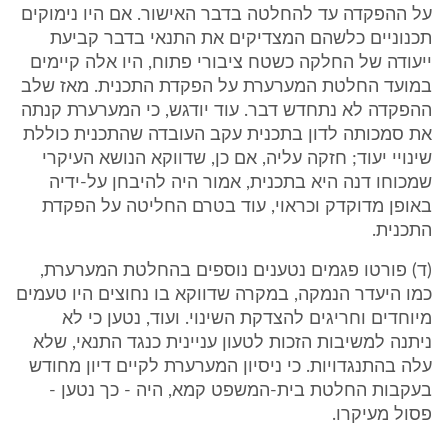
על ההפקדה עד להחלטה בדבר האישור. אם היו נימוקים
תכנוניים כלשהם המצדיקים את התנאי בדבר קביעת
ייעודה של החלקה כשטח ציבורי פתוח, היו אלה קיימים
במועד החלטת המערערת על הפקדת התכנית. מאז שלב
ההפקדה לא נתחדש דבר. עוד יודגש, כי המערערת קנתה
את סמכותה לדון בתכנית עקב העובדה שהתכנית כוללת
שינויי יעוד; חזקה עליה, אם כן, שדווקא הנושא העיקרי
שמכוחו דנה היא בתכנית, אמור היה להיבחן על-ידיה
באופן מדוקדק וכראוי, עוד בטרם החליטה על הפקדת
התכנית.
(ד) פורטו פגמים נטענים נוספים בהחלטת המערערת,
כמו היעדר הנמקה, במקרה שדווקא בו נחוצים היו טעמים
מיוחדים וחריגים להצדקת השינוי. ועוד, נטען כי לא
ניתנה למשיבות הזכות לטעון עניינית כנגד התנאי, שלא
עלה בהתנגדויות. כי ניסיון המערערת לקיים דיון מחודש
בעקבות החלטת בית-המשפט קמא, היה - כך נטען -
פסול מעיקרו.