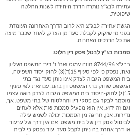
עתירה לבג"ץ נותרה הדרך היחידה לשנות החלטה
שיפוטית.
הגשת עתירה לבג”צ היא לרוב הדרך האחרונה העומדת
בפני מי שזקוק לקבלת סעד מן הצדק, לאחר שכבר מיצה
את כל הדרכים האחרות.
סמכות בג"ץ לבטל פסק דין חלוט:
בבג"צ 8744/96 חוזה עמוס ואח' נ' בית המשפט העליון
ואח', נפסק כי לפי סעיף 15(ד)(3) לחוק-יסוד השפיטה,
בית המשפט הגבוה לצדק אינו נותן סעד נגד בתי
המשפט שחוק בתי המשפט דן בהם. עם זאת לפי סעיף
15(ג) לחוק-היסוד בית המשפט הגבוה לצדק רואה עצמו
מוסמך לבקר גם פסקי דין והחלטות של בתי משפט. אך,
וגם זה ידוע, אין הוא מפעיל סמכות זאת אלא לעתים
נדירות. אכן, חריגה מן הסמכות יכולה לשמש עילה
לביטול פסק דין של בית משפט, אם אין דרך של ערעור
או דרך אחרת בה ניתן לקבל סעד. עוד נפסק כי לבית