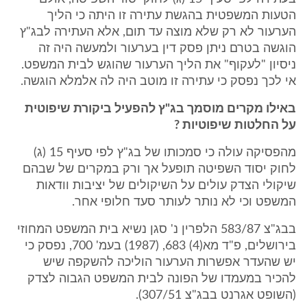
הטעות המשפטית בהגשת עתירה זו היתה כי הליך
הערעור לא רק שלא מוצה עד תום, אלא העתירה לבג"ץ
הוגשה בטרם ניתן פסק דין בערעור ולמעשה היה זה
ניסיון "לעקוף" את הליך הערעור שהוגש לבית המשפט.
אי לכך נפסק כי עתירה זו מוטב היה לה אלמלא הוגשה.
באילו מקרים מוסמך בג"ץ להפעיל ביקורת שיפוטית
על החלטות שיפוטיות ?
מהפסיקה עולה כי סמכותו של בג"ץ לפי סעיף 15 (ג)
לחוק יסוד השפיטה תופעל אך ורק במקרים של שבהם
שיקולי הצדק עולים על השיקולים של יציבות וודאות
המשפט וכי לא נותר לעותר סעד חלופי אחר.
בבג"צ 583/87 הלפרין נ' סגן נשיא בית המשפט המחוזי
בירושלים, פ"ד מא(4) 683, (1987) בעמ' 700, נפסק כי
יש שהעדר אפשרות הערעור הוליכה להשקפה שיש
להכיר במעמדו של הפונה לבית המשפט הגבוה לצדק
(השופט אגרנט בבג"צ 307/51).