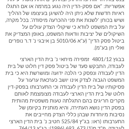
אפשריות: "אם פסק-הדין היה נגוע במרמה או אם התגלו
ראיות חדשות שלא ניתן היה להשיגן בעיצומו של ההליך
ושיש בכוחן 'לשנות את פני ההכרעה מיסודה'. בכל מקרה,
על בית המשפט לוודא כי שיקולי הצדק עולים על
השיקולים של יציבות וודאות המשפט, באופן המצדיק את
ביטול פסק הדין" (ע"א 5010/06 בן איבגי נ' ד.ר נופרים
ואלי חן בע"מ).
בבגץ 4801/12 ‏ ‏זמפירה מיחאי נ' בית הדין הארצי
לעבודה, התבקש סעד של ביטול פסק דין חלוט של בית
הדין לעבודה ונפסק כי הלכה ידועה ומושרשת היא כי בית
המשפט הגבוה לצדק אינו יושב כערכאת ערעור על
פסיקותיו של בית הדין לעבודה וכי התערבותו בפסק-דין
חלוט של בית הדין הארצי לעבודה מצומצמת לאותם
מקרים חריגים בהם התגלתה טעות משפטית מהותית
בפסק הדין נושא העתירה, והיא מותנית בקיומן של
נסיבות מיוחדות שבהן כללי הצדק מחייבים את
התערבותו (ראו: בג"ץ 525/84 חטיב נ' בית הדין הארצי
לעבודה, פ"ד מ(1) 673, 693 (1986); בג"ץ 764/13