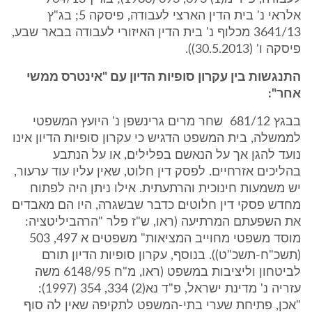
אלראי נ' בית הדין הארצי לעבודה, פיסקה 5; בג"ץ
3641/13 מכלוף נ' בית הדין האיזורי לעבודה בבאר שבע,
פיסקה ו' (30.5.2013)).
התנגשות בין עקרון סופיות הדיון עם "אינטרס ממשי
אחר":
בבגץ 681/12 ‏ ‏שחר מרים גרינשפן נ' היועץ המשפטי
לממשלה, בית המשפט הדגיש כי עקרון סופיות הדיון אינו
נועד להגן אך על הנאשם בפלילים, או על הנתבע
בהליכים אזרחיים. לפסק דין חלוט, שאין עליו עוד ערעור,
יש משמעות חינוכית והרתעתית. אילו ניתן היה לפתוח
מחדש פסקי דין חלוטים כדבר שבשגרה, היו הם מאבדים
את השפעתם המרתיעה (ראו, ש"ז פלר "הרהביליטציה:
מוסד משפטי מחוייב המציאות" משפטים א 497, 503
(תשכ"ח-תשכ"ט)). בנוסף, עקרון סופיות הדיון תורם
לביטחון וליציבות במשפט (ראו, מ"ח 6148/95 משה
עזריה נ' מדינת ישראל, פ"ד נא(2) 334, 354 (1997):
"אכן, פתיחת שערי בתי-המשפט לתקיפה שאין לה סוף