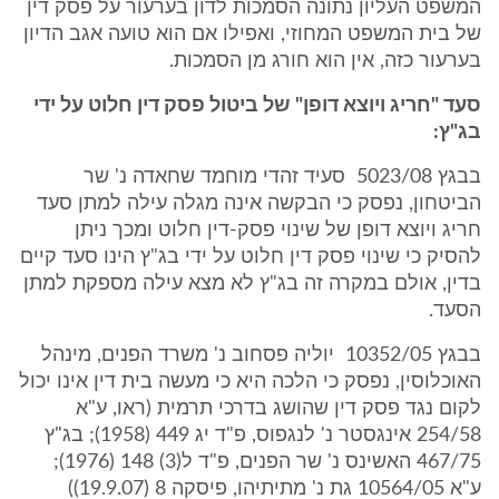
המשפט העליון נתונה הסמכות לדון בערעור על פסק דין
של בית המשפט המחוזי, ואפילו אם הוא טועה אגב הדיון
בערעור כזה, אין הוא חורג מן הסמכות.
סעד "חריג ויוצא דופן" של ביטול פסק דין חלוט על ידי
בג"ץ:
בבגץ 5023/08 ‏ ‏סעיד זהדי מוחמד שחאדה נ' שר
הביטחון, נפסק כי הבקשה אינה מגלה עילה למתן סעד
חריג ויוצא דופן של שינוי פסק-דין חלוט ומכך ניתן
להסיק כי שינוי פסק דין חלוט על ידי בג"ץ הינו סעד קיים
בדין, אולם במקרה זה בג"ץ לא מצא עילה מספקת למתן
הסעד.
בבגץ 10352/05 ‏ יוליה פסחוב נ' משרד הפנים, מינהל
האוכלוסין, נפסק כי הלכה היא כי מעשה בית דין אינו יכול
לקום נגד פסק דין שהושג בדרכי תרמית (ראו, ע"א
254/58 אינגסטר נ' לנגפוס, פ"ד יג 449 (1958); בג"ץ
467/75 האשינס נ' שר הפנים, פ"ד ל(3) 148 (1976);
ע"א 10564/05 גת נ' מתיתיהו, פיסקה 8 (19.9.07))