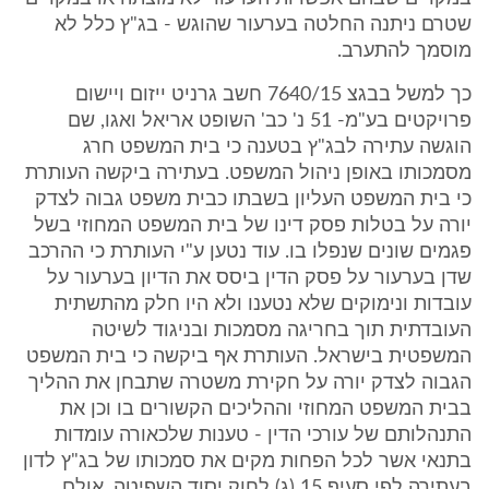
שטרם ניתנה החלטה בערעור שהוגש - בג"ץ כלל לא
מוסמך להתערב.
כך למשל בבגצ 7640/15 חשב גרניט ייזום ויישום
פרויקטים בע"מ- 51 נ' כב' השופט אריאל ואגו, שם
הוגשה עתירה לבג"ץ בטענה כי בית המשפט חרג
מסמכותו באופן ניהול המשפט. בעתירה ביקשה העותרת
כי בית המשפט העליון בשבתו כבית משפט גבוה לצדק
יורה על בטלות פסק דינו של בית המשפט המחוזי בשל
פגמים שונים שנפלו בו. עוד נטען ע"י העותרת כי ההרכב
שדן בערעור על פסק הדין ביסס את הדיון בערעור על
עובדות ונימוקים שלא נטענו ולא היו חלק מהתשתית
העובדתית תוך בחריגה מסמכות ובניגוד לשיטה
המשפטית בישראל. העותרת אף ביקשה כי בית המשפט
הגבוה לצדק יורה על חקירת משטרה שתבחן את ההליך
בבית המשפט המחוזי וההליכים הקשורים בו וכן את
התנהלותם של עורכי הדין - טענות שלכאורה עומדות
בתנאי אשר לכל הפחות מקים את סמכותו של בג"ץ לדון
בעתירה לפי סעיף 15 (ג) לחוק יסוד השפיטה, אולם