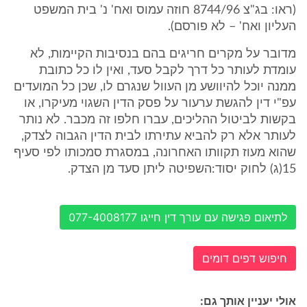
(ראו: בג"צ 8744/96 חוזה עמוס ואח' נ' בית המשפט
העליון ואח' – לא פורסם).
מדובר על מקרים חריגים בהם בנסיבות הקיימות, לא
עומדת לעותר כל דרך לקבל סעד, ואין לו כל כתובת
ממנה יוכל להיוושע מן העוול שנגרם לו, שכן כל המועדים
עפ"י דין להגשת ערעור על פסק הדין השגוי מעיקרו, או
בקשות לביטול ההליכים, עברו חלפו זה מכבר. לא נותר
לעותר אלא רק להביא עתירתו לבית הדין הגבוה לצדק,
שהוא מעוז תקוותו האחרונה, במסגרת סמכותו לפי סעיף
15(ג) לחוק יסוד:השפיטה ליתן סעד מן הצדק.
לתיאום פגישה עם עורך דין חייגו 077-4008177
חיפוש דפים דומים
אולי יעניין אותך גם: