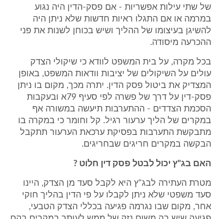
של שתי עילות אפשריות - אם פסק-הדין היה נגוע
במרמה או אם התגלו ראיות חדשות שלא ניתן היה
להשיגן בעיצומו של ההליך ושיש בכוחן לשנות את פני
ההכרעה מיסודה.
בכל מקרה, על בית המשפט לוודא כי שיקולי הצדק
עולים על השיקולים של יציבות וודאות המשפט, באופן
המצדיק את ביטול פסק הדין. יתרה מכך, מקום בו ניתן
פסק-דין על דרך של פשרה לפי סעיף 79א ובעקבות
הסכמת הצדדים - ההתערבות תיעשה במשורה אף
במקרים של הליך ערעור רגיל. קל וחומר כי במקרה בו
מתבקשת התערבות בפסיקת ערכאת הערעור תתקבל
הבקשה במקרים חריגים שבחריגים.
האם בג"ץ יכול לבטל פסק דין חלוט ?
מטרת העתירה לבג"ץ היא לקבל סעד מן הצדק, היינו
סעד משפטי שלא ניתן לקבלו על פי הדין בהליך חוקי
אחר, מקום שבו נגרמה פגיעה בכללי הצדק הטבעי,
פגיעה שיש בה משום נזק של ממש לעותר במקרים בהם