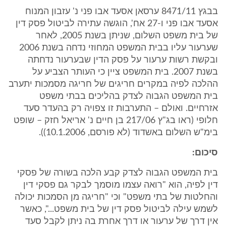
בבגץ 8471/11 ‏ערסאן אסעד אבו פני נ' עזבון המנוח
אסעד אבו פני ו-27 אח'‏, הוגשה עתירה לביטול פסק דין
של בית משפט השלום, שניתן בשנת 2005, לאחר
שערעור עליו בבית המשפט המחוזי נדחה בשנת 2006
ובקשת רשות ערעור על פסק הדין שבערעור נדחתה
בשנת 2007. בית המשפט ציין כי העותר הצביע על
ההלכה לפיה במקרים חריגים של חריגה מסמכות יתערב
בית המשפט הגבוה לצדק בהליכים בבתי משפט
אזרחיים. ואולם – התערבות זו צפויה רק בהעדר סעד
חלופי (ראו בג"ץ 217/06 בן חיים נ' אריאל חזק – שופט
בימ"ש השלום באשדוד (לא פורסם, 10.1.2006)).
סיכום:
בית המשפט הגבוה לצדק קבע הלכה בשורה של פסקי
דין לפיה, הוא "רואה עצמו מוסמך לבקר גם פסקי דין
והחלטות של בתי משפט" וכי "חריגה מן הסמכות יכולה
לשמש עילה לביטול פסק דין של בית משפט...", כאשר
אין דרך של ערעור או דרך אחרת בה ניתן לקבל סעד