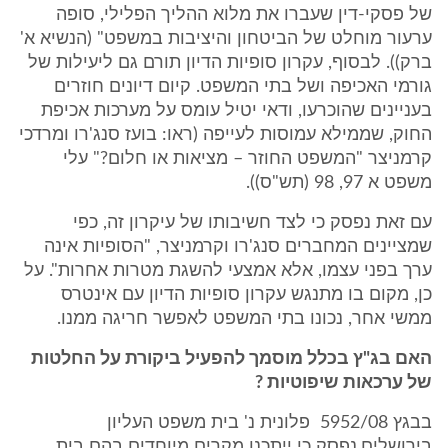
של פסקי-דין שעברו את מלוא ההליך הפלילי, סופה
ערעור מוחלט של הביטחון והיציבות במשפט" (הנשיא א'
ברק)). לבסוף, עקרון סופיות הדיון תורם גם ליעילות של
גורמי האכיפה ושל בתי המשפט. קיום דיונים חוזרים
בעניינים שהוכרעו, ודאי יטיל עומס על מערכות אכיפת
החוק, שממילא עמוסות לעייפה (ראו: בועז סנג'רו ומרדכי
קרמניצר "המשפט החוזר – מציאות או חלום?" עלי
משפט א 97, 98 (תש"ס)).
עם זאת נפסק כי לצד חשיבותו של עיקרון זה, כפי
שמציינים המחברים סנג'רו וקרמניצר, "הסופיות אינה
ערך בפני עצמו, אלא אמצעי להשגת מטרות אחרות". על
כן, מקום בו מתנגש עקרון סופיות הדיון עם אינטרס
ממשי אחר, נכונו בתי המשפט לאפשר חריגה ממנו.
האם בג"ץ בכלל מוסמך להפעיל ביקורת על החלטות
של ערכאות שיפוטיות ?
בבגץ 5952/08 ‏ ‏פלונית נ' בית משפט העליון
בירושלים,נפסק כי ייתכנו מקרים מיוחדים בהם בית