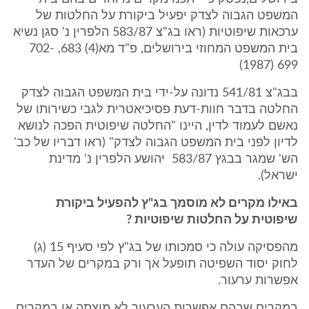
המשפט הגבוה לצדק יפעיל ביקורת על החלטות של
ערכאות שיפוטיות (ראו בג"צ 583/87 הלפרין נ' סגן נשיא
בית המשפט המחוזי בירושלים, פ"ד מא(4) 683, 702-
699 (1987)
בבג"צ 541/81 נדונה על-ידי בית המשפט הגבוה לצדק
החלטה בדבר חוות-דעת פסיכיאטרית לגבי כשירותו של
נאשם לעמוד לדין, היינו "החלטה שיפוטית הפכה לנושא
לדיון לפני בית המשפט הגבוה לצדק" (ראו דבריו של כב'
הש' שמגר בבגץ 583/87‏ ‎ ‎יהושע הלפרין‎ ‎נ' מדינת
ישראל).
באילו מקרים לא מוסמך בג"ץ להפעיל ביקורת
שיפוטית על החלטות שיפוטיות ?
מהפסיקה עולה כי סמכותו של בג"ץ לפי סעיף 15 (ג)
לחוק יסוד השפיטה תופעל אך ורק במקרים של העדר
אפשרות ערעור.
במקרים שבהם אפשרות הערעור לא מוצתה או במקרים