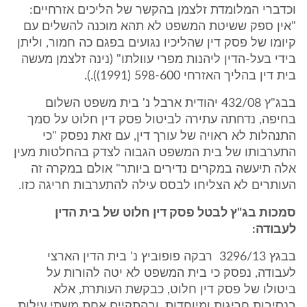
וכדברי המלומדת זלצמן בהקשר של הליכים אזרחיים:
"אין ספק ששיטת המשפט לא תהא מוכנה להשלים עם
קיומו של פסק דין שהליכיו נגועים בפגם כה חמור, וליתן
בידי בעל-הדין ליהנות מפרי עוולתו" (נינה זלצמן מעשה
בית דין בהליך האזרחי 598-600 (1991)).).
בבג"ץ 432/08 יהודית ארבל נ' בית משפט השלום
בחיפה, נדחתה עתירה לביטול פסק דין חלוט על סמך
התנהלות לא ראויה של עורך דין, עם זאת נפסק "כי
התערבותו של בית המשפט הגבוה לצדק בהחלטות מעין
אלה תיעשה במקרים נדירים ביותר" אולם במקרה זה
העותרים לא הצליחו לבסס עילה להתערבות חריגה כזו.
סמכות בג"ץ לבטל פסק דין חלוט של בית הדין
לעבודה:
בבגץ 3296/13 ‏ ‏רבקה פופוביץ נ' בית הדין הארצי
לעבודה, נפסק כי בית המשפט לא יטה להורות על
ביטולו של פסק דין חלוט, כבקשת העותרת, אלא
בנסיבות חריגות ומיוחדות, ובהתקיים אחת משתי עילות